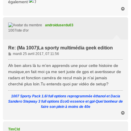
également
H
a
u
t
androiduserdu03
1007iste d'or
Re: (Ma 1007)La sporty multimédia geek edition
M
mardi 25 avril 2017, 07:11:56
e
s
Ah ben alors là tu m'en apprends une pour cette histoire de
s
musique,en fait moi ça me sert juste de gps et avertisseur de
a
radars et fonction caméra de recul mais je n'ai jamais
g
cherché plus loin.Tu entends quoi par vidéo de setup?
e
1007 Sporty Pack 1.6l full options reprogrammée éthanol et Dacia
Sandero Stepway 3 full options EcoG essence et gpl-Quel bonheur de
faire son plein à moins de 40e
H
a
u
t
TimCld