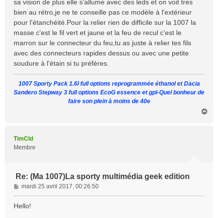
sa vision de plus elle s'allume avec des leds et on voit très
a
bien au rétro,je ne te conseille pas ce modèle à l'extérieur
g
pour l'étanchéité.Pour la relier rien de difficile sur la 1007 la
e
masse c'est le fil vert et jaune et la feu de recul c'est le
marron sur le connecteur du feu,tu as juste à relier tes fils
avec des connecteurs rapides dessus ou avec une petite
soudure à l'étain si tu préfères.
1007 Sporty Pack 1.6l full options reprogrammée éthanol et Dacia
Sandero Stepway 3 full options EcoG essence et gpl-Quel bonheur de
faire son plein à moins de 40e
H
a
u
t
TimCld
Membre
Re: (Ma 1007)La sporty multimédia geek edition
M
mardi 25 avril 2017, 00:26:50
e
s
Hello!
s