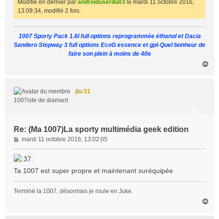
Modifié en dernier par
androiduserdu03
le mardi 11 octobre 2016,
13:09:34, modifié 2 fois.
1007 Sporty Pack 1.6l full options reprogrammée éthanol et Dacia
Sandero Stepway 3 full options EcoG essence et gpl-Quel bonheur de
faire son plein à moins de 40e
H
a
u
t
jbc31
1007iste de diamant
Re: (Ma 1007)La sporty multimédia geek edition
M
mardi 11 octobre 2016, 13:02:05
e
s
s
Ta 1007 est super propre et maintenant suréquipée
a
g
Terminé la 1007, désormais je roule en Juke.
e
H
a
u