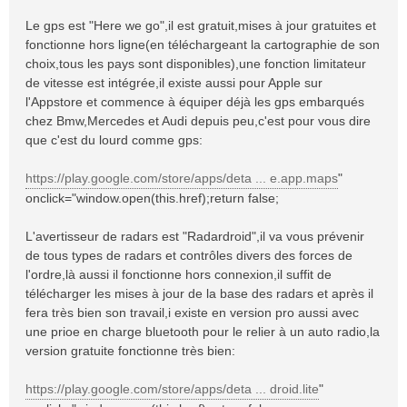
Le gps est "Here we go",il est gratuit,mises à jour gratuites et
fonctionne hors ligne(en téléchargeant la cartographie de son
choix,tous les pays sont disponibles),une fonction limitateur
de vitesse est intégrée,il existe aussi pour Apple sur
l'Appstore et commence à équiper déjà les gps embarqués
chez Bmw,Mercedes et Audi depuis peu,c'est pour vous dire
que c'est du lourd comme gps:
https://play.google.com/store/apps/deta ... e.app.maps
"
onclick="window.open(this.href);return false;
L'avertisseur de radars est "Radardroid",il va vous prévenir
de tous types de radars et contrôles divers des forces de
l'ordre,là aussi il fonctionne hors connexion,il suffit de
télécharger les mises à jour de la base des radars et après il
fera très bien son travail,i existe en version pro aussi avec
une prioe en charge bluetooth pour le relier à un auto radio,la
version gratuite fonctionne très bien:
https://play.google.com/store/apps/deta ... droid.lite
"