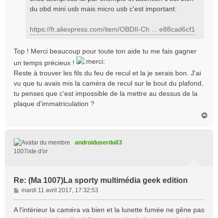
du obd mini usb mais micro usb c'est important:
https://fr.aliexpress.com/item/OBDII-Ch ... e88cad6cf1
Top ! Merci beaucoup pour toute ton aide tu me fais gagner
un temps précieux !
Reste à trouver les fils du feu de recul et la je serais bon. J'ai
vu que tu avais mis la caméra de recul sur le bout du plafond,
tu penses que c'est impossible de la mettre au dessus de la
plaque d'immatriculation ?
H
a
u
t
androiduserdu03
1007iste d'or
Re: (Ma 1007)La sporty multimédia geek edition
M
mardi 11 avril 2017, 17:32:53
e
s
A l'intérieur la caméra va bien et la lunette fumée ne gêne pas
s