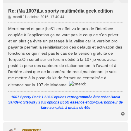
Re: (Ma 1007)La sporty multimédia geek edition
M
mardi 11 octobre 2016, 17:40:44
e
s
Merci,merci et pour jbc31 en effet vu le prix de l'interface
s
couplée à l'application ça ne vaut pas le coup de s'en priver
a
et en plus ça évite un passage à la valise car la version pro
g
payante permet la réinitialisation des défauts et activation des
e
fonctions ce qui n'est pas le cas de la version gratuite de
Torque.On serait sur un forum dédié à la 107 je vous aurai
posté la pose des capteurs de stationnement à l'avant et à
l'arrière ainsi que de la caméra de recul,maintenant je vais
me mettre à la pose du kit de fermeture centralisée à
distance sur la 107 de Madame.
1007 Sporty Pack 1.6l full options reprogrammée éthanol et Dacia
Sandero Stepway 3 full options EcoG essence et gpl-Quel bonheur de
faire son plein à moins de 40e
H
a
u
t
Vinouchette