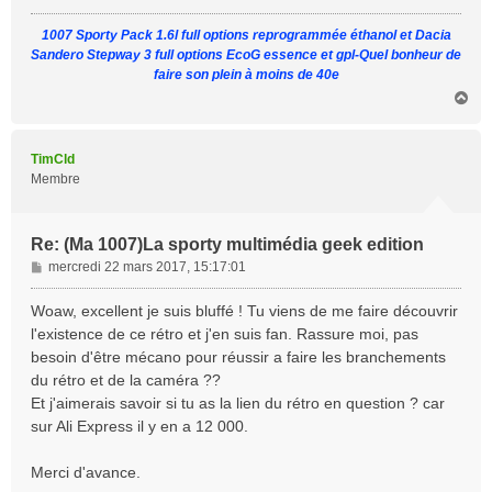
g
1007 Sporty Pack 1.6l full options reprogrammée éthanol et Dacia
e
Sandero Stepway 3 full options EcoG essence et gpl-Quel bonheur de
faire son plein à moins de 40e
H
a
u
t
TimCld
Membre
Re: (Ma 1007)La sporty multimédia geek edition
M
mercredi 22 mars 2017, 15:17:01
e
s
Woaw, excellent je suis bluffé ! Tu viens de me faire découvrir
s
l'existence de ce rétro et j'en suis fan. Rassure moi, pas
a
besoin d'être mécano pour réussir a faire les branchements
g
du rétro et de la caméra ??
e
Et j'aimerais savoir si tu as la lien du rétro en question ? car
sur Ali Express il y en a 12 000.
Merci d'avance.