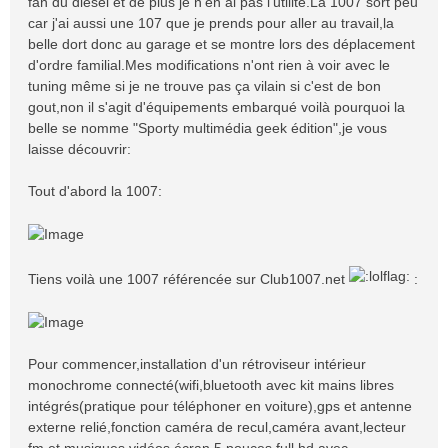
fan du diesel et de plus je n'en ai pas l'utilité.La 1007 sort peu
car j'ai aussi une 107 que je prends pour aller au travail,la
belle dort donc au garage et se montre lors des déplacement
d'ordre familial.Mes modifications n'ont rien à voir avec le
tuning même si je ne trouve pas ça vilain si c'est de bon
gout,non il s'agit d'équipements embarqué voilà pourquoi la
belle se nomme "Sporty multimédia geek édition",je vous
laisse découvrir:
Tout d'abord la 1007:
Tiens voilà une 1007 référencée sur Club1007.net
:
Pour commencer,installation d'un rétroviseur intérieur
monochrome connecté(wifi,bluetooth avec kit mains libres
intégrés(pratique pour téléphoner en voiture),gps et antenne
externe relié,fonction caméra de recul,caméra avant,lecteur
fm et musiques,vidéos,écran 5 pouces full hd avec