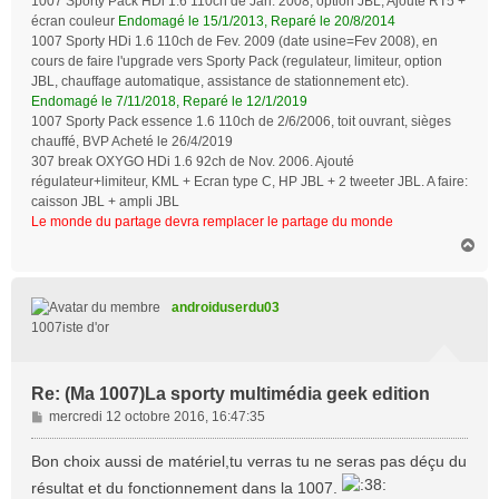
1007 Sporty Pack HDi 1.6 110ch de Jan. 2008, option JBL, Ajouté RT5 +
écran couleur
Endomagé le 15/1/2013, Reparé le 20/8/2014
1007 Sporty HDi 1.6 110ch de Fev. 2009 (date usine=Fev 2008), en
cours de faire l'upgrade vers Sporty Pack (regulateur, limiteur, option
JBL, chauffage automatique, assistance de stationnement etc).
Endomagé le 7/11/2018, Reparé le 12/1/2019
1007 Sporty Pack essence 1.6 110ch de 2/6/2006, toit ouvrant, sièges
chauffé, BVP Acheté le 26/4/2019
307 break OXYGO HDi 1.6 92ch de Nov. 2006. Ajouté
régulateur+limiteur, KML + Ecran type C, HP JBL + 2 tweeter JBL. A faire:
caisson JBL + ampli JBL
Le monde du partage devra remplacer le partage du monde
H
a
u
t
androiduserdu03
1007iste d'or
Re: (Ma 1007)La sporty multimédia geek edition
M
mercredi 12 octobre 2016, 16:47:35
e
s
Bon choix aussi de matériel,tu verras tu ne seras pas déçu du
s
résultat et du fonctionnement dans la 1007.
a