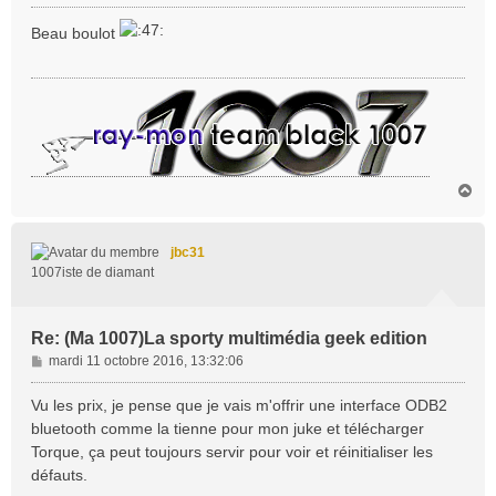
e
s
Beau boulot
s
a
g
e
H
a
u
t
jbc31
1007iste de diamant
Re: (Ma 1007)La sporty multimédia geek edition
M
mardi 11 octobre 2016, 13:32:06
e
s
Vu les prix, je pense que je vais m'offrir une interface ODB2
s
bluetooth comme la tienne pour mon juke et télécharger
a
Torque, ça peut toujours servir pour voir et réinitialiser les
g
défauts.
e