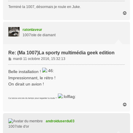
Terminé la 1007, désormais je roule en Juke.
H
a
u
t
ratonlaveur
1007iste de diamant
Re: (Ma 1007)La sporty multimédia geek edition
M
mardi 11 octobre 2016, 15:32:13
e
s
Belle installation !
s
Impressionnant, le rétro !
a
On dirait un avion !
g
e
Ca laisse encore du temps pour regarder la route ?
H
a
u
t
androiduserdu03
1007iste d'or