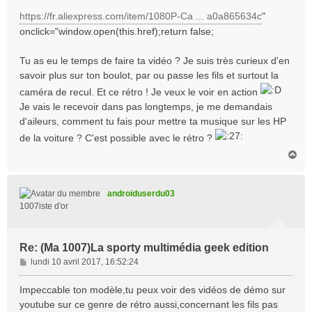
https://fr.aliexpress.com/item/1080P-Ca ... a0a865634c
"
onclick="window.open(this.href);return false;
Tu as eu le temps de faire ta vidéo ? Je suis très curieux d'en
savoir plus sur ton boulot, par ou passe les fils et surtout la
caméra de recul. Et ce rétro ! Je veux le voir en action
Je vais le recevoir dans pas longtemps, je me demandais
d'aileurs, comment tu fais pour mettre ta musique sur les HP
de la voiture ? C'est possible avec le rétro ?
H
a
u
t
androiduserdu03
1007iste d'or
Re: (Ma 1007)La sporty multimédia geek edition
M
lundi 10 avril 2017, 16:52:24
e
s
Impeccable ton modèle,tu peux voir des vidéos de démo sur
s
youtube sur ce genre de rétro aussi,concernant les fils pas
a