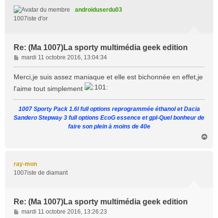
t
androiduserdu03
1007iste d'or
Re: (Ma 1007)La sporty multimédia geek edition
M
mardi 11 octobre 2016, 13:04:34
e
s
Merci,je suis assez maniaque et elle est bichonnée en effet,je
s
l'aime tout simplement
a
g
1007 Sporty Pack 1.6l full options reprogrammée éthanol et Dacia
e
Sandero Stepway 3 full options EcoG essence et gpl-Quel bonheur de
faire son plein à moins de 40e
H
a
u
t
ray-mon
1007iste de diamant
Re: (Ma 1007)La sporty multimédia geek edition
M
mardi 11 octobre 2016, 13:26:23