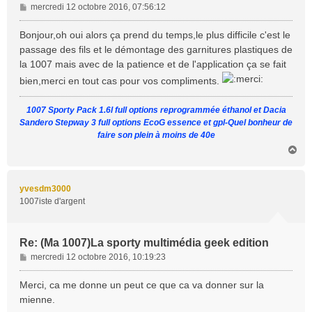
M
mercredi 12 octobre 2016, 07:56:12
e
s
Bonjour,oh oui alors ça prend du temps,le plus difficile c'est le
s
passage des fils et le démontage des garnitures plastiques de
a
la 1007 mais avec de la patience et de l'application ça se fait
g
bien,merci en tout cas pour vos compliments.
e
1007 Sporty Pack 1.6l full options reprogrammée éthanol et Dacia
Sandero Stepway 3 full options EcoG essence et gpl-Quel bonheur de
faire son plein à moins de 40e
H
a
u
t
yvesdm3000
1007iste d'argent
Re: (Ma 1007)La sporty multimédia geek edition
M
mercredi 12 octobre 2016, 10:19:23
e
s
Merci, ca me donne un peut ce que ca va donner sur la
s
mienne.
a