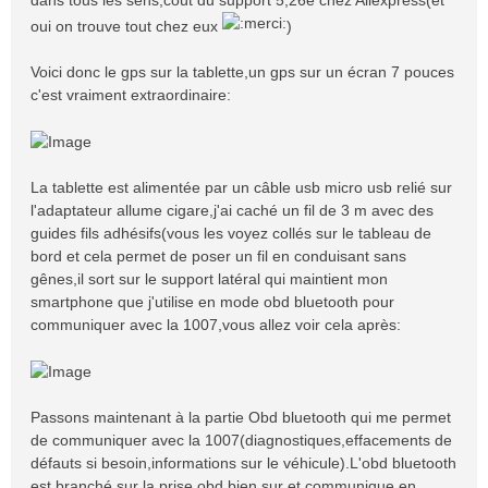
dans tous les sens,coût du support 5,26e chez Aliexpress(et
oui on trouve tout chez eux
)
Voici donc le gps sur la tablette,un gps sur un écran 7 pouces
c'est vraiment extraordinaire:
La tablette est alimentée par un câble usb micro usb relié sur
l'adaptateur allume cigare,j'ai caché un fil de 3 m avec des
guides fils adhésifs(vous les voyez collés sur le tableau de
bord et cela permet de poser un fil en conduisant sans
gênes,il sort sur le support latéral qui maintient mon
smartphone que j'utilise en mode obd bluetooth pour
communiquer avec la 1007,vous allez voir cela après:
Passons maintenant à la partie Obd bluetooth qui me permet
de communiquer avec la 1007(diagnostiques,effacements de
défauts si besoin,informations sur le véhicule).L'obd bluetooth
est branché sur la prise obd bien sur et communique en