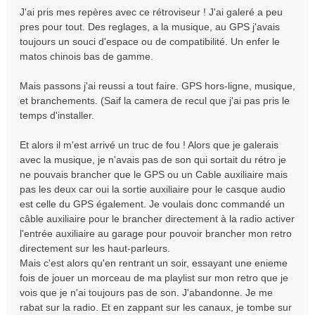
a
J'ai pris mes repères avec ce rétroviseur ! J'ai galeré a peu
g
pres pour tout. Des reglages, a la musique, au GPS j'avais
e
toujours un souci d'espace ou de compatibilité. Un enfer le
matos chinois bas de gamme.
Mais passons j'ai reussi a tout faire. GPS hors-ligne, musique,
et branchements. (Saif la camera de recul que j'ai pas pris le
temps d'installer.
Et alors il m'est arrivé un truc de fou ! Alors que je galerais
avec la musique, je n'avais pas de son qui sortait du rétro je
ne pouvais brancher que le GPS ou un Cable auxiliaire mais
pas les deux car oui la sortie auxiliaire pour le casque audio
est celle du GPS également. Je voulais donc commandé un
câble auxiliaire pour le brancher directement à la radio activer
l'entrée auxiliaire au garage pour pouvoir brancher mon retro
directement sur les haut-parleurs.
Mais c'est alors qu'en rentrant un soir, essayant une enieme
fois de jouer un morceau de ma playlist sur mon retro que je
vois que je n'ai toujours pas de son. J'abandonne. Je me
rabat sur la radio. Et en zappant sur les canaux, je tombe sur