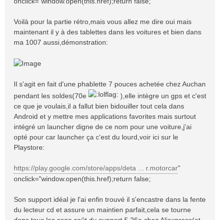
onclick="window.open(this.href);return false;
Voilà pour la partie rétro,mais vous allez me dire oui mais
maintenant il y à des tablettes dans les voitures et bien dans
ma 1007 aussi,démonstration:
Il s'agit en fait d'une phablette 7 pouces achetée chez Auchan
pendant les soldes(70e
),elle intègre un gps et c'est
ce que je voulais,il a fallut bien bidouiller tout cela dans
Android et y mettre mes applications favorites mais surtout
intégré un launcher digne de ce nom pour une voiture,j'ai
opté pour car launcher ça c'est du lourd,voir ici sur le
Playstore:
https://play.google.com/store/apps/deta ... r.motorcar
"
onclick="window.open(this.href);return false;
Son support idéal je l'ai enfin trouvé il s'encastre dans la fente
du lecteur cd et assure un maintien parfait,cela se tourne