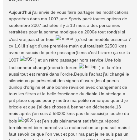
s
a
Aujourd'hui j'ai envie de vous faire partager les modifications
g
apportées dans ma 1007,une Sporty pack toutes options de
e
septembre 2007 achetée il y à 13 mois à des personnes
retraitées pour la somme modique de 2000e tout rond(si si
c'est vrai,pas cher hein
),c'est un modèle essence 7
cv 1.6l.Il s'agit d'une première main qui totalisait 52500 kms
avec un soucis de porte passager(tiens c'est bizarre ça sur la
1007
) et un rétro passager hors service.Une fois
l'actionneur changé(merci le forum
) et la rétro
aussi tout est rentré dans l'ordre.Depuis l’achat j'ai changé le
silencieux qui présentait des signes d'usure,les 4 pneus
dunlop d'origine et une bonne révision avec changement de
tous les filtres et la belle fonctionne du diable.Un attelage a
prit place depuis pour y mettre ma petite remorque quand je
bricole et que j'ai des choses à benner en déchetterie.13
mois après j'en suis à 58000 kms pas de soucis(je touche du
bois
) et j'en suis pleinement satisfait,ça répond
terriblement bien normal vu la motorisation,un peu soif mais il
faut savoir ce que l'on veut et pour ma part je ne suis pas un