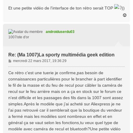
Et une petite vidéo de l'interface de ton rétro serait TOP
))
H
a
u
t
androiduserdu03
1007iste d'or
Re: (Ma 1007)La sporty multimédia geek edition
M
mercredi 22 mars 2017, 19:36:29
e
s
Ce rétro c'est une tuerie je confirme,pas besoin de
s
connaissances particulières pour le brancher à part identifier
a
le fil de la masse et du feu de recul pour câbler la caméra de
g
recul sur le feu arrière mais on a ça en stock sur le forum ce
e
n'est difficile et les passages des fils dans la 1007 sont assez
simples.Après le modèle que j'ai acheté sur Aliexpress je ne
l'ai pas retrouvé car il semblerait que la boutique du vendeur
a fermé mais les modèles sont nombreux en effet et en
général ça se vaut selon les fonctions,tu veux quel type de
modèle avec caméra de recul et bluetooth?Une petite vidéo