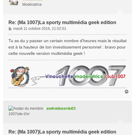
Modératrice
Re: (Ma 1007)La sporty multimédia geek edition
M
mardi 11 octobre 2016, 21:02:01
e
s
Tu as du y passer un certain nombre d'heures mais le résultat
s
est à la hauteur de ton investissement personnel : bravo pour
a
cette nouvelle version multimédia geek !
g
e
H
a
u
t
androiduserdu03
1007iste d'or
Re: (Ma 1007)La sporty multimédia geek edition