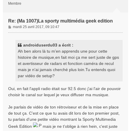
Membre
Re: (Ma 1007)La sporty multimédia geek edition
M
mardi 25 avril 2017, 09:10:47
e
s
s
androiduserdu03 a écrit :
a
Ah ben alors là tu m'en apprends une pour cette
g
histoire de musique,en fait moi ça me sert juste de gps
e
et avertisseur de radars et fonction caméra de recul
mais je n'ai jamais cherché plus loin.Tu entends quoi
par vidéo de setup?
Oui, en fait l'appli radio était sur 92.5 donc j'ai l'air de pouvoir
choisir le canal sur lequel je veux diffuser ma musique.
Je parlais de vidéo de ton rétroviseur et de la mise en place
de tout ça. C'est ce que tu avais dit lors de ton premier post,
tu parlais d'une petite vidéo montrant la Sporty Multimedia
Geek Edition
mais je ne t'oblige à rien hein, c'est juste