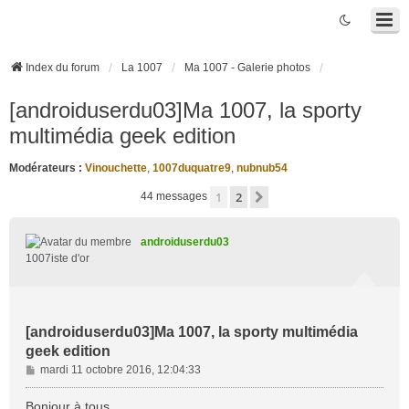
Index du forum
La 1007
Ma 1007 - Galerie photos
[androiduserdu03]Ma 1007, la sporty
multimédia geek edition
Modérateurs :
Vinouchette
,
1007duquatre9
,
nubnub54
1
2
Suivante
44 messages
androiduserdu03
1007iste d'or
[androiduserdu03]Ma 1007, la sporty multimédia
geek edition
M
mardi 11 octobre 2016, 12:04:33
e
s
Bonjour à tous,