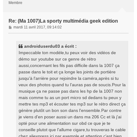
Membre
Re: (Ma 1007)La sporty multimédia geek edition
M
mardi 11 avril 2017, 09:14:02
e
s
s
androiduserdu03 a écrit :
a
Impeccable ton modèle,tu peux voir des vidéos de
g
démo sur youtube sur ce genre de rétro
e
aussi,concernant les fils pas difficile dans la 1007 ça
passe dans le toit et ça longe les joints de portière
jusqu'à l'arrière pour rejoindre la caméra,après si tu
veux des photos quand tu l'auras pas de soucis.Pour la
musique ça ne passe pas dans les hp de la 1007 non
mais comme tu as un port micro sd dedans tu peux y
mettre tes mp3 et écouter tes mp3 sur le rétro direct ça
génère plutôt un bon son dans l'ensemble.Par contre
je viens d'en poser aussi un dans ma 206 Cc et là j'ai
opté pour une alimentation sur obd ce que je te
conseille plutot que l'allume cigare,tu trouveras le cable
chez aliexpress ici par exemple et attention c'est bien