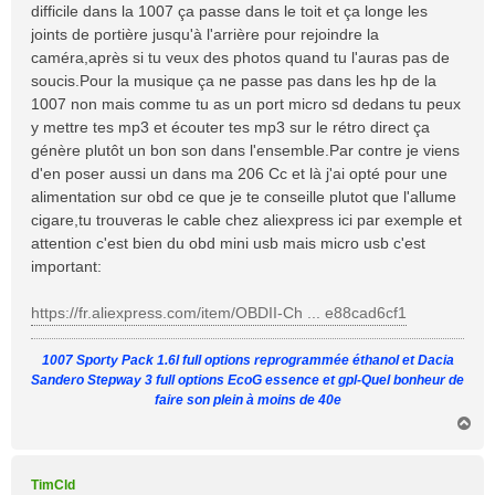
difficile dans la 1007 ça passe dans le toit et ça longe les
g
joints de portière jusqu'à l'arrière pour rejoindre la
e
caméra,après si tu veux des photos quand tu l'auras pas de
soucis.Pour la musique ça ne passe pas dans les hp de la
1007 non mais comme tu as un port micro sd dedans tu peux
y mettre tes mp3 et écouter tes mp3 sur le rétro direct ça
génère plutôt un bon son dans l'ensemble.Par contre je viens
d'en poser aussi un dans ma 206 Cc et là j'ai opté pour une
alimentation sur obd ce que je te conseille plutot que l'allume
cigare,tu trouveras le cable chez aliexpress ici par exemple et
attention c'est bien du obd mini usb mais micro usb c'est
important:
https://fr.aliexpress.com/item/OBDII-Ch ... e88cad6cf1
1007 Sporty Pack 1.6l full options reprogrammée éthanol et Dacia
Sandero Stepway 3 full options EcoG essence et gpl-Quel bonheur de
faire son plein à moins de 40e
H
a
u
t
TimCld