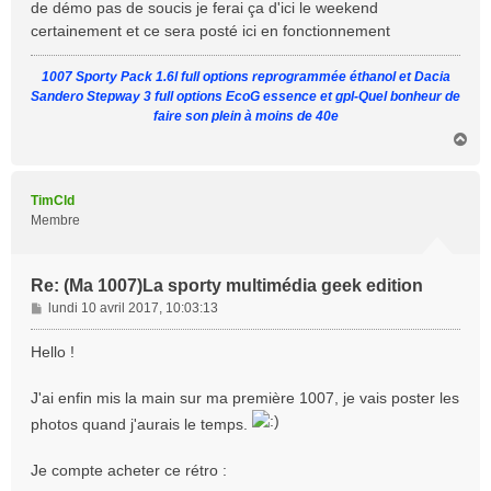
de démo pas de soucis je ferai ça d'ici le weekend
certainement et ce sera posté ici en fonctionnement
1007 Sporty Pack 1.6l full options reprogrammée éthanol et Dacia
Sandero Stepway 3 full options EcoG essence et gpl-Quel bonheur de
faire son plein à moins de 40e
H
a
u
t
TimCld
Membre
Re: (Ma 1007)La sporty multimédia geek edition
M
lundi 10 avril 2017, 10:03:13
e
s
Hello !
s
a
J'ai enfin mis la main sur ma première 1007, je vais poster les
g
photos quand j'aurais le temps.
e
Je compte acheter ce rétro :