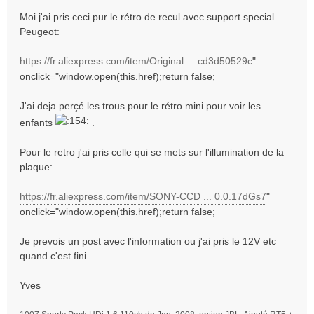
g
Moi j'ai pris ceci pur le rétro de recul avec support special
e
Peugeot:
https://fr.aliexpress.com/item/Original ... cd3d50529c
"
onclick="window.open(this.href);return false;
J'ai deja perçé les trous pour le rétro mini pour voir les
enfants
.
Pour le retro j'ai pris celle qui se mets sur l'illumination de la
plaque:
https://fr.aliexpress.com/item/SONY-CCD ... 0.0.17dGs7
"
onclick="window.open(this.href);return false;
Je prevois un post avec l'information ou j'ai pris le 12V etc
quand c'est fini...
Yves