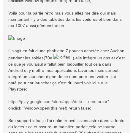
onclick="window.open(this.href);return false;
Voilà pour la partie rétro,mais vous allez me dire oui mais
maintenant il y à des tablettes dans les voitures et bien dans
ma 1007 aussi,démonstration:
Il s'agit en fait d'une phablette 7 pouces achetée chez Auchan
pendant les soldes(70e
),elle intègre un gps et c'est
ce que je voulais,il a fallut bien bidouiller tout cela dans
Android et y mettre mes applications favorites mais surtout
intégré un launcher digne de ce nom pour une voiture,j'ai
opté pour car launcher ça c'est du lourd,voir ici sur le
Playstore:
https://play.google.com/store/apps/deta ... r.motorcar
"
onclick="window.open(this.href);return false;
Son support idéal je l'ai enfin trouvé il s'encastre dans la fente
du lecteur cd et assure un maintien parfait,cela se tourne