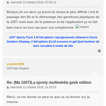
M
mercredi 12 octobre 2016, 07:56:12
e
s
Bonjour,oh oui alors ça prend du temps,le plus difficile c'est le
s
passage des fils et le démontage des garnitures plastiques de
a
la 1007 mais avec de la patience et de l'application ça se fait
g
bien,merci en tout cas pour vos compliments.
e
1007 Sporty Pack 1.6l full options reprogrammée éthanol et Dacia
Sandero Stepway 3 full options EcoG essence et gpl-Quel bonheur de
faire son plein à moins de 40e
H
a
u
t
yvesdm3000
1007iste d'argent
Re: (Ma 1007)La sporty multimédia geek edition
M
mercredi 12 octobre 2016, 10:19:23
e
s
Merci, ca me donne un peut ce que ca va donner sur la
s
mienne.
a