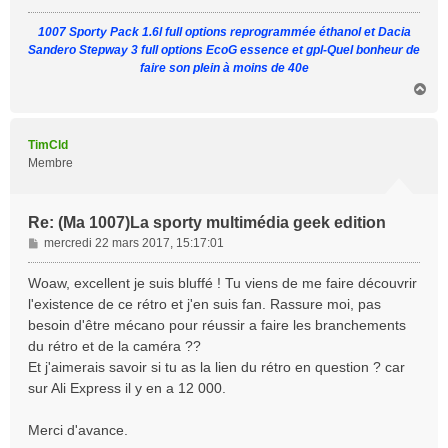
g
1007 Sporty Pack 1.6l full options reprogrammée éthanol et Dacia
e
Sandero Stepway 3 full options EcoG essence et gpl-Quel bonheur de
faire son plein à moins de 40e
H
a
u
t
TimCld
Membre
Re: (Ma 1007)La sporty multimédia geek edition
M
mercredi 22 mars 2017, 15:17:01
e
s
Woaw, excellent je suis bluffé ! Tu viens de me faire découvrir
s
l'existence de ce rétro et j'en suis fan. Rassure moi, pas
a
besoin d'être mécano pour réussir a faire les branchements
g
du rétro et de la caméra ??
e
Et j'aimerais savoir si tu as la lien du rétro en question ? car
sur Ali Express il y en a 12 000.
Merci d'avance.