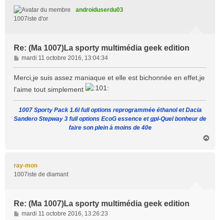
t
androiduserdu03
1007iste d'or
Re: (Ma 1007)La sporty multimédia geek edition
M
mardi 11 octobre 2016, 13:04:34
e
s
Merci,je suis assez maniaque et elle est bichonnée en effet,je
s
l'aime tout simplement
a
g
1007 Sporty Pack 1.6l full options reprogrammée éthanol et Dacia
e
Sandero Stepway 3 full options EcoG essence et gpl-Quel bonheur de
faire son plein à moins de 40e
H
a
u
t
ray-mon
1007iste de diamant
Re: (Ma 1007)La sporty multimédia geek edition
M
mardi 11 octobre 2016, 13:26:23