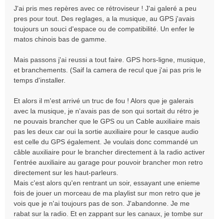
a
J'ai pris mes repères avec ce rétroviseur ! J'ai galeré a peu
g
pres pour tout. Des reglages, a la musique, au GPS j'avais
e
toujours un souci d'espace ou de compatibilité. Un enfer le
matos chinois bas de gamme.
Mais passons j'ai reussi a tout faire. GPS hors-ligne, musique,
et branchements. (Saif la camera de recul que j'ai pas pris le
temps d'installer.
Et alors il m'est arrivé un truc de fou ! Alors que je galerais
avec la musique, je n'avais pas de son qui sortait du rétro je
ne pouvais brancher que le GPS ou un Cable auxiliaire mais
pas les deux car oui la sortie auxiliaire pour le casque audio
est celle du GPS également. Je voulais donc commandé un
câble auxiliaire pour le brancher directement à la radio activer
l'entrée auxiliaire au garage pour pouvoir brancher mon retro
directement sur les haut-parleurs.
Mais c'est alors qu'en rentrant un soir, essayant une enieme
fois de jouer un morceau de ma playlist sur mon retro que je
vois que je n'ai toujours pas de son. J'abandonne. Je me
rabat sur la radio. Et en zappant sur les canaux, je tombe sur