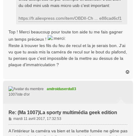
du obd mini usb mais micro usb c'est important:
https://fr.aliexpress.com/item/OBDII-Ch ... e88cad6cf1
Top ! Merci beaucoup pour toute ton aide tu me fais gagner
un temps précieux !
Reste à trouver les fils du feu de recul et la je serais bon. J'ai
vu que tu avais mis la caméra de recul sur le bout du plafond,
tu penses que c'est impossible de la mettre au dessus de la
plaque d'immatriculation ?
H
a
u
t
androiduserdu03
1007iste d'or
Re: (Ma 1007)La sporty multimédia geek edition
M
mardi 11 avril 2017, 17:32:53
e
s
A l'intérieur la caméra va bien et la lunette fumée ne gêne pas
s