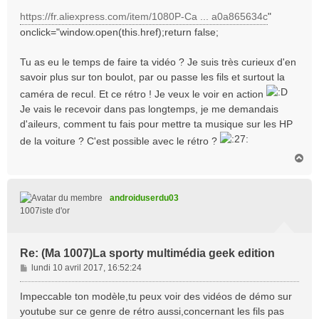
https://fr.aliexpress.com/item/1080P-Ca ... a0a865634c
"
onclick="window.open(this.href);return false;
Tu as eu le temps de faire ta vidéo ? Je suis très curieux d'en
savoir plus sur ton boulot, par ou passe les fils et surtout la
caméra de recul. Et ce rétro ! Je veux le voir en action
Je vais le recevoir dans pas longtemps, je me demandais
d'aileurs, comment tu fais pour mettre ta musique sur les HP
de la voiture ? C'est possible avec le rétro ?
H
a
u
t
androiduserdu03
1007iste d'or
Re: (Ma 1007)La sporty multimédia geek edition
M
lundi 10 avril 2017, 16:52:24
e
s
Impeccable ton modèle,tu peux voir des vidéos de démo sur
s
youtube sur ce genre de rétro aussi,concernant les fils pas
a