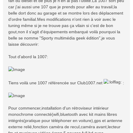
fan du diesel et de plus je n'en ai pas l'utilité.La 1007 sort peu
car j'ai aussi une 107 que je prends pour aller au travail,la
belle dort donc au garage et se montre lors des déplacement
d'ordre familial.Mes modifications n'ont rien à voir avec le
tuning même si je ne trouve pas ça vilain si c'est de bon
gout,non il s'agit d'équipements embarqué voilà pourquoi la
belle se nomme "Sporty multimédia geek édition",je vous
laisse découvrir:
Tout d'abord la 1007:
Tiens voilà une 1007 référencée sur Club1007.net
:
Pour commencer,installation d'un rétroviseur intérieur
monochrome connecté(wifi,bluetooth avec kit mains libres
intégrés(pratique pour téléphoner en voiture),gps et antenne
externe relié,fonction caméra de recul,caméra avant,lecteur
fm et musiques,vidéos,écran 5 pouces full hd avec