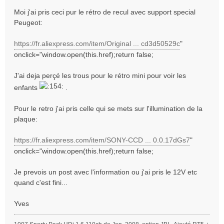
g
Moi j'ai pris ceci pur le rétro de recul avec support special
e
Peugeot:
https://fr.aliexpress.com/item/Original ... cd3d50529c
"
onclick="window.open(this.href);return false;
J'ai deja perçé les trous pour le rétro mini pour voir les
enfants
.
Pour le retro j'ai pris celle qui se mets sur l'illumination de la
plaque:
https://fr.aliexpress.com/item/SONY-CCD ... 0.0.17dGs7
"
onclick="window.open(this.href);return false;
Je prevois un post avec l'information ou j'ai pris le 12V etc
quand c'est fini...
Yves