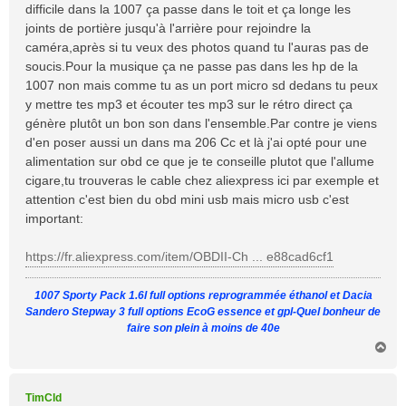
difficile dans la 1007 ça passe dans le toit et ça longe les
g
joints de portière jusqu'à l'arrière pour rejoindre la
e
caméra,après si tu veux des photos quand tu l'auras pas de
soucis.Pour la musique ça ne passe pas dans les hp de la
1007 non mais comme tu as un port micro sd dedans tu peux
y mettre tes mp3 et écouter tes mp3 sur le rétro direct ça
génère plutôt un bon son dans l'ensemble.Par contre je viens
d'en poser aussi un dans ma 206 Cc et là j'ai opté pour une
alimentation sur obd ce que je te conseille plutot que l'allume
cigare,tu trouveras le cable chez aliexpress ici par exemple et
attention c'est bien du obd mini usb mais micro usb c'est
important:
https://fr.aliexpress.com/item/OBDII-Ch ... e88cad6cf1
1007 Sporty Pack 1.6l full options reprogrammée éthanol et Dacia
Sandero Stepway 3 full options EcoG essence et gpl-Quel bonheur de
faire son plein à moins de 40e
H
a
u
t
TimCld