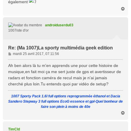
également
H
a
u
t
androiduserdu03
1007iste d'or
Re: (Ma 1007)La sporty multimédia geek edition
M
mardi 25 avril 2017, 07:11:56
e
s
Ah ben alors là tu m'en apprends une pour cette histoire de
s
musique,en fait moi ça me sert juste de gps et avertisseur de
a
radars et fonction caméra de recul mais je n'ai jamais
g
cherché plus loin.Tu entends quoi par vidéo de setup?
e
1007 Sporty Pack 1.6l full options reprogrammée éthanol et Dacia
Sandero Stepway 3 full options EcoG essence et gpl-Quel bonheur de
faire son plein à moins de 40e
H
a
u
t
TimCld