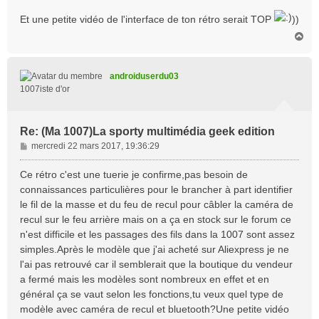
Et une petite vidéo de l'interface de ton rétro serait TOP
))
H
a
u
t
androiduserdu03
1007iste d'or
Re: (Ma 1007)La sporty multimédia geek edition
M
mercredi 22 mars 2017, 19:36:29
e
s
Ce rétro c'est une tuerie je confirme,pas besoin de
s
connaissances particulières pour le brancher à part identifier
a
le fil de la masse et du feu de recul pour câbler la caméra de
g
recul sur le feu arrière mais on a ça en stock sur le forum ce
e
n'est difficile et les passages des fils dans la 1007 sont assez
simples.Après le modèle que j'ai acheté sur Aliexpress je ne
l'ai pas retrouvé car il semblerait que la boutique du vendeur
a fermé mais les modèles sont nombreux en effet et en
général ça se vaut selon les fonctions,tu veux quel type de
modèle avec caméra de recul et bluetooth?Une petite vidéo