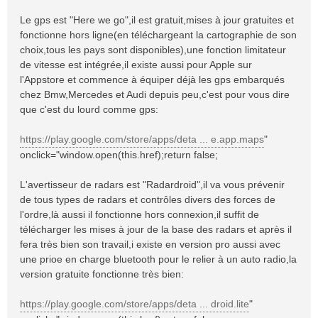
Le gps est "Here we go",il est gratuit,mises à jour gratuites et
fonctionne hors ligne(en téléchargeant la cartographie de son
choix,tous les pays sont disponibles),une fonction limitateur
de vitesse est intégrée,il existe aussi pour Apple sur
l'Appstore et commence à équiper déjà les gps embarqués
chez Bmw,Mercedes et Audi depuis peu,c'est pour vous dire
que c'est du lourd comme gps:
https://play.google.com/store/apps/deta ... e.app.maps
"
onclick="window.open(this.href);return false;
L'avertisseur de radars est "Radardroid",il va vous prévenir
de tous types de radars et contrôles divers des forces de
l'ordre,là aussi il fonctionne hors connexion,il suffit de
télécharger les mises à jour de la base des radars et après il
fera très bien son travail,i existe en version pro aussi avec
une prioe en charge bluetooth pour le relier à un auto radio,la
version gratuite fonctionne très bien:
https://play.google.com/store/apps/deta ... droid.lite
"