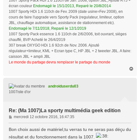
1007 Sporty Pack HDi 1.6 110ch de Jan. 2008, option JBL, Ajouté RT5 +
écran couleur
Endomagé le 15/1/2013, Reparé le 20/8/2014
1007 Sporty HDi 1.6 110ch de Fev. 2009 (date usine=Fev 2008), en
cours de faire l'upgrade vers Sporty Pack (regulateur, limiteur, option
JBL, chauffage automatique, assistance de stationnement etc).
Endomagé le 7/11/2018, Reparé le 12/1/2019
1007 Sporty Pack essence 1.6 110ch de 2/6/2006, toit ouvrant, sièges
chauffé, BVP Acheté le 26/4/2019
307 break OXYGO HDi 1.6 92ch de Nov. 2006. Ajouté
régulateur+limiteur, KML + Ecran type C, HP JBL + 2 tweeter JBL. A faire:
caisson JBL + ampli JBL
Le monde du partage devra remplacer le partage du monde
H
a
u
t
androiduserdu03
1007iste d'or
Re: (Ma 1007)La sporty multimédia geek edition
M
mercredi 12 octobre 2016, 16:47:35
e
s
Bon choix aussi de matériel,tu verras tu ne seras pas déçu du
s
résultat et du fonctionnement dans la 1007.
a