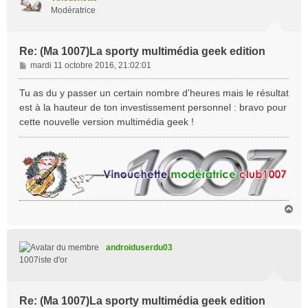
Modératrice
Re: (Ma 1007)La sporty multimédia geek edition
M
mardi 11 octobre 2016, 21:02:01
e
s
Tu as du y passer un certain nombre d'heures mais le résultat
s
est à la hauteur de ton investissement personnel : bravo pour
a
cette nouvelle version multimédia geek !
g
e
H
a
u
t
androiduserdu03
1007iste d'or
Re: (Ma 1007)La sporty multimédia geek edition