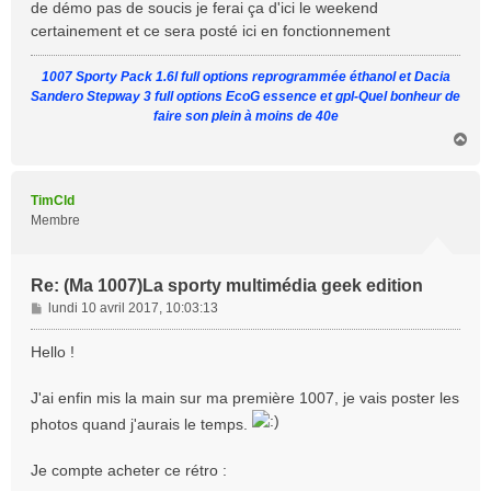
de démo pas de soucis je ferai ça d'ici le weekend
certainement et ce sera posté ici en fonctionnement
1007 Sporty Pack 1.6l full options reprogrammée éthanol et Dacia
Sandero Stepway 3 full options EcoG essence et gpl-Quel bonheur de
faire son plein à moins de 40e
H
a
u
t
TimCld
Membre
Re: (Ma 1007)La sporty multimédia geek edition
M
lundi 10 avril 2017, 10:03:13
e
s
Hello !
s
a
J'ai enfin mis la main sur ma première 1007, je vais poster les
g
photos quand j'aurais le temps.
e
Je compte acheter ce rétro :