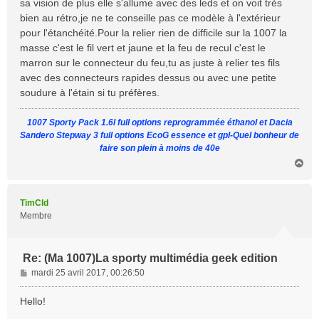
sa vision de plus elle s'allume avec des leds et on voit très
a
bien au rétro,je ne te conseille pas ce modèle à l'extérieur
g
pour l'étanchéité.Pour la relier rien de difficile sur la 1007 la
e
masse c'est le fil vert et jaune et la feu de recul c'est le
marron sur le connecteur du feu,tu as juste à relier tes fils
avec des connecteurs rapides dessus ou avec une petite
soudure à l'étain si tu préfères.
1007 Sporty Pack 1.6l full options reprogrammée éthanol et Dacia
Sandero Stepway 3 full options EcoG essence et gpl-Quel bonheur de
faire son plein à moins de 40e
H
a
u
t
TimCld
Membre
Re: (Ma 1007)La sporty multimédia geek edition
M
mardi 25 avril 2017, 00:26:50
e
s
Hello!
s