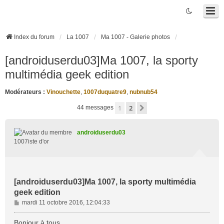
Index du forum
La 1007
Ma 1007 - Galerie photos
[androiduserdu03]Ma 1007, la sporty
multimédia geek edition
Modérateurs :
Vinouchette
,
1007duquatre9
,
nubnub54
1
2
Suivante
44 messages
androiduserdu03
1007iste d'or
[androiduserdu03]Ma 1007, la sporty multimédia
geek edition
M
mardi 11 octobre 2016, 12:04:33
e
s
Bonjour à tous,