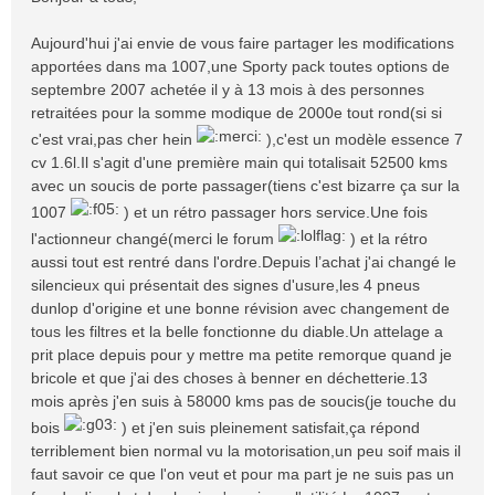
s
a
Aujourd'hui j'ai envie de vous faire partager les modifications
g
apportées dans ma 1007,une Sporty pack toutes options de
e
septembre 2007 achetée il y à 13 mois à des personnes
retraitées pour la somme modique de 2000e tout rond(si si
c'est vrai,pas cher hein
),c'est un modèle essence 7
cv 1.6l.Il s'agit d'une première main qui totalisait 52500 kms
avec un soucis de porte passager(tiens c'est bizarre ça sur la
1007
) et un rétro passager hors service.Une fois
l'actionneur changé(merci le forum
) et la rétro
aussi tout est rentré dans l'ordre.Depuis l’achat j'ai changé le
silencieux qui présentait des signes d'usure,les 4 pneus
dunlop d'origine et une bonne révision avec changement de
tous les filtres et la belle fonctionne du diable.Un attelage a
prit place depuis pour y mettre ma petite remorque quand je
bricole et que j'ai des choses à benner en déchetterie.13
mois après j'en suis à 58000 kms pas de soucis(je touche du
bois
) et j'en suis pleinement satisfait,ça répond
terriblement bien normal vu la motorisation,un peu soif mais il
faut savoir ce que l'on veut et pour ma part je ne suis pas un