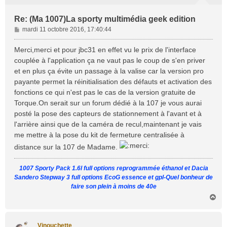
Re: (Ma 1007)La sporty multimédia geek edition
M
mardi 11 octobre 2016, 17:40:44
e
s
Merci,merci et pour jbc31 en effet vu le prix de l'interface
s
couplée à l'application ça ne vaut pas le coup de s'en priver
a
et en plus ça évite un passage à la valise car la version pro
g
payante permet la réinitialisation des défauts et activation des
e
fonctions ce qui n'est pas le cas de la version gratuite de
Torque.On serait sur un forum dédié à la 107 je vous aurai
posté la pose des capteurs de stationnement à l'avant et à
l'arrière ainsi que de la caméra de recul,maintenant je vais
me mettre à la pose du kit de fermeture centralisée à
distance sur la 107 de Madame.
1007 Sporty Pack 1.6l full options reprogrammée éthanol et Dacia
Sandero Stepway 3 full options EcoG essence et gpl-Quel bonheur de
faire son plein à moins de 40e
H
a
u
t
Vinouchette