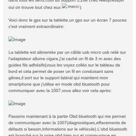
dans tous les sens,coût du support 5,26e chez Aliexpress(et
oui on trouve tout chez eux
)
Voici donc le gps sur la tablette,un gps sur un écran 7 pouces
c'est vraiment extraordinaire:
La tablette est alimentée par un câble usb micro usb relié sur
l'adaptateur allume cigare,j'ai caché un fil de 3 m avec des
guides fils adhésifs(vous les voyez collés sur le tableau de
bord et cela permet de poser un fil en conduisant sans
gênes,il sort sur le support latéral qui maintient mon
smartphone que j'utilise en mode obd bluetooth pour
communiquer avec la 1007,vous allez voir cela après:
Passons maintenant à la partie Obd bluetooth qui me permet
de communiquer avec la 1007(diagnostiques,effacements de
défauts si besoin,informations sur le véhicule).L'obd bluetooth
est branché sur la prise obd bien sur et communique en