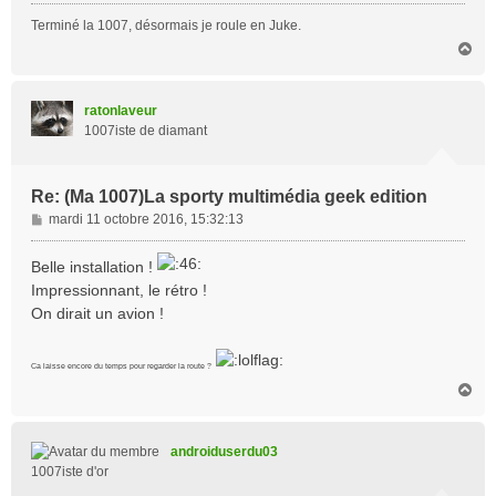
Terminé la 1007, désormais je roule en Juke.
H
a
u
t
ratonlaveur
1007iste de diamant
Re: (Ma 1007)La sporty multimédia geek edition
M
mardi 11 octobre 2016, 15:32:13
e
s
Belle installation !
s
Impressionnant, le rétro !
a
On dirait un avion !
g
e
Ca laisse encore du temps pour regarder la route ?
H
a
u
t
androiduserdu03
1007iste d'or