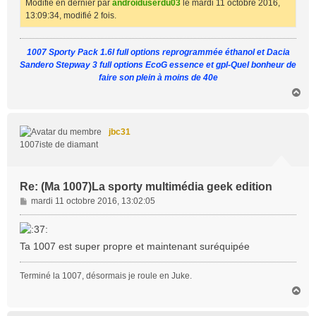
Modifié en dernier par
androiduserdu03
le mardi 11 octobre 2016,
13:09:34, modifié 2 fois.
1007 Sporty Pack 1.6l full options reprogrammée éthanol et Dacia
Sandero Stepway 3 full options EcoG essence et gpl-Quel bonheur de
faire son plein à moins de 40e
H
a
u
t
jbc31
1007iste de diamant
Re: (Ma 1007)La sporty multimédia geek edition
M
mardi 11 octobre 2016, 13:02:05
e
s
s
Ta 1007 est super propre et maintenant suréquipée
a
g
Terminé la 1007, désormais je roule en Juke.
e
H
a
u