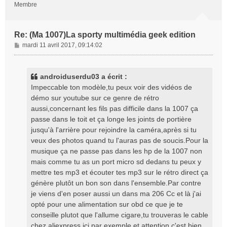
Membre
Re: (Ma 1007)La sporty multimédia geek edition
M
mardi 11 avril 2017, 09:14:02
e
s
s
androiduserdu03 a écrit :
a
Impeccable ton modèle,tu peux voir des vidéos de
g
démo sur youtube sur ce genre de rétro
e
aussi,concernant les fils pas difficile dans la 1007 ça
passe dans le toit et ça longe les joints de portière
jusqu'à l'arrière pour rejoindre la caméra,après si tu
veux des photos quand tu l'auras pas de soucis.Pour la
musique ça ne passe pas dans les hp de la 1007 non
mais comme tu as un port micro sd dedans tu peux y
mettre tes mp3 et écouter tes mp3 sur le rétro direct ça
génère plutôt un bon son dans l'ensemble.Par contre
je viens d'en poser aussi un dans ma 206 Cc et là j'ai
opté pour une alimentation sur obd ce que je te
conseille plutot que l'allume cigare,tu trouveras le cable
chez aliexpress ici par exemple et attention c'est bien