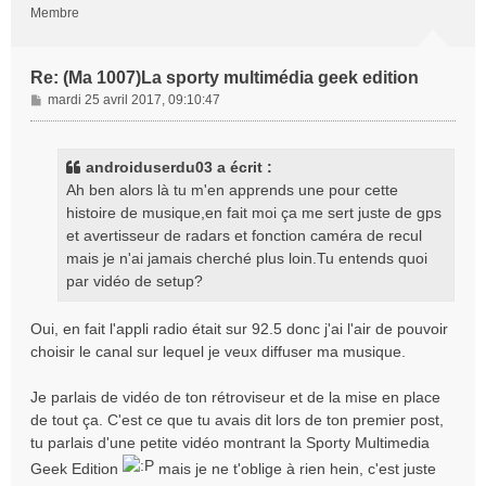
Membre
Re: (Ma 1007)La sporty multimédia geek edition
M
mardi 25 avril 2017, 09:10:47
e
s
s
androiduserdu03 a écrit :
a
Ah ben alors là tu m'en apprends une pour cette
g
histoire de musique,en fait moi ça me sert juste de gps
e
et avertisseur de radars et fonction caméra de recul
mais je n'ai jamais cherché plus loin.Tu entends quoi
par vidéo de setup?
Oui, en fait l'appli radio était sur 92.5 donc j'ai l'air de pouvoir
choisir le canal sur lequel je veux diffuser ma musique.
Je parlais de vidéo de ton rétroviseur et de la mise en place
de tout ça. C'est ce que tu avais dit lors de ton premier post,
tu parlais d'une petite vidéo montrant la Sporty Multimedia
Geek Edition
mais je ne t'oblige à rien hein, c'est juste