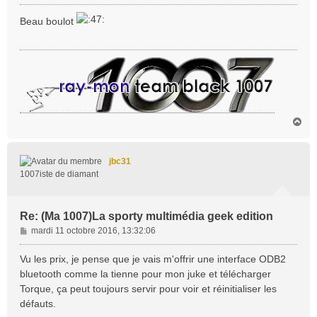
e
s
Beau boulot
s
a
g
e
H
a
u
t
jbc31
1007iste de diamant
Re: (Ma 1007)La sporty multimédia geek edition
M
mardi 11 octobre 2016, 13:32:06
e
s
Vu les prix, je pense que je vais m'offrir une interface ODB2
s
bluetooth comme la tienne pour mon juke et télécharger
a
Torque, ça peut toujours servir pour voir et réinitialiser les
g
défauts.
e