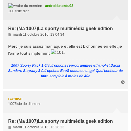
t
androiduserdu03
1007iste d'or
Re: (Ma 1007)La sporty multimédia geek edition
M
mardi 11 octobre 2016, 13:04:34
e
s
Merci,je suis assez maniaque et elle est bichonnée en effet,je
s
l'aime tout simplement
a
g
1007 Sporty Pack 1.6l full options reprogrammée éthanol et Dacia
e
Sandero Stepway 3 full options EcoG essence et gpl-Quel bonheur de
faire son plein à moins de 40e
H
a
u
t
ray-mon
1007iste de diamant
Re: (Ma 1007)La sporty multimédia geek edition
M
mardi 11 octobre 2016, 13:26:23