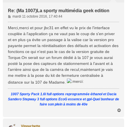
Re: (Ma 1007)La sporty multimédia geek edition
M
mardi 11 octobre 2016, 17:40:44
e
s
Merci,merci et pour jbc31 en effet vu le prix de l'interface
s
couplée à l'application ça ne vaut pas le coup de s'en priver
a
et en plus ça évite un passage à la valise car la version pro
g
payante permet la réinitialisation des défauts et activation des
e
fonctions ce qui n'est pas le cas de la version gratuite de
Torque.On serait sur un forum dédié à la 107 je vous aurai
posté la pose des capteurs de stationnement à l'avant et à
l'arrière ainsi que de la caméra de recul,maintenant je vais
me mettre à la pose du kit de fermeture centralisée à
distance sur la 107 de Madame.
1007 Sporty Pack 1.6l full options reprogrammée éthanol et Dacia
Sandero Stepway 3 full options EcoG essence et gpl-Quel bonheur de
faire son plein à moins de 40e
H
a
u
t
Vinouchette