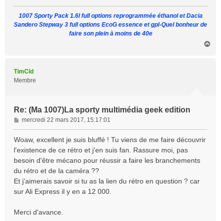
g
1007 Sporty Pack 1.6l full options reprogrammée éthanol et Dacia
e
Sandero Stepway 3 full options EcoG essence et gpl-Quel bonheur de
faire son plein à moins de 40e
H
a
u
t
TimCld
Membre
Re: (Ma 1007)La sporty multimédia geek edition
M
mercredi 22 mars 2017, 15:17:01
e
s
Woaw, excellent je suis bluffé ! Tu viens de me faire découvrir
s
l'existence de ce rétro et j'en suis fan. Rassure moi, pas
a
besoin d'être mécano pour réussir a faire les branchements
g
du rétro et de la caméra ??
e
Et j'aimerais savoir si tu as la lien du rétro en question ? car
sur Ali Express il y en a 12 000.
Merci d'avance.