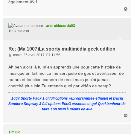
également
H
a
u
t
androiduserdu03
1007iste d'or
Re: (Ma 1007)La sporty multimédia geek edition
M
mardi 25 avril 2017, 07:11:56
e
s
Ah ben alors là tu m'en apprends une pour cette histoire de
s
musique,en fait moi ça me sert juste de gps et avertisseur de
a
radars et fonction caméra de recul mais je n'ai jamais
g
cherché plus loin.Tu entends quoi par vidéo de setup?
e
1007 Sporty Pack 1.6l full options reprogrammée éthanol et Dacia
Sandero Stepway 3 full options EcoG essence et gpl-Quel bonheur de
faire son plein à moins de 40e
H
a
u
t
TimCld