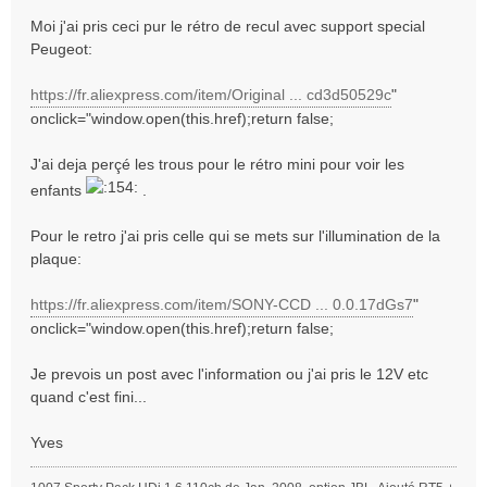
g
Moi j'ai pris ceci pur le rétro de recul avec support special
e
Peugeot:
https://fr.aliexpress.com/item/Original ... cd3d50529c
"
onclick="window.open(this.href);return false;
J'ai deja perçé les trous pour le rétro mini pour voir les
enfants
.
Pour le retro j'ai pris celle qui se mets sur l'illumination de la
plaque:
https://fr.aliexpress.com/item/SONY-CCD ... 0.0.17dGs7
"
onclick="window.open(this.href);return false;
Je prevois un post avec l'information ou j'ai pris le 12V etc
quand c'est fini...
Yves