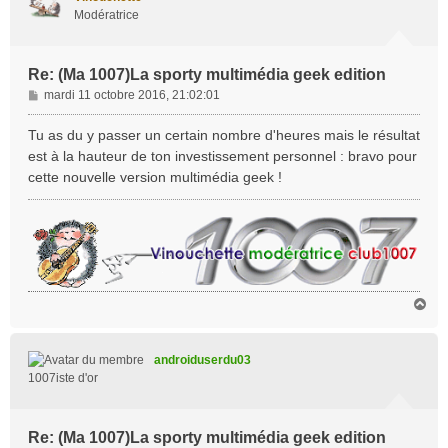
Modératrice
Re: (Ma 1007)La sporty multimédia geek edition
M
mardi 11 octobre 2016, 21:02:01
e
s
Tu as du y passer un certain nombre d'heures mais le résultat
s
est à la hauteur de ton investissement personnel : bravo pour
a
cette nouvelle version multimédia geek !
g
e
H
a
u
t
androiduserdu03
1007iste d'or
Re: (Ma 1007)La sporty multimédia geek edition