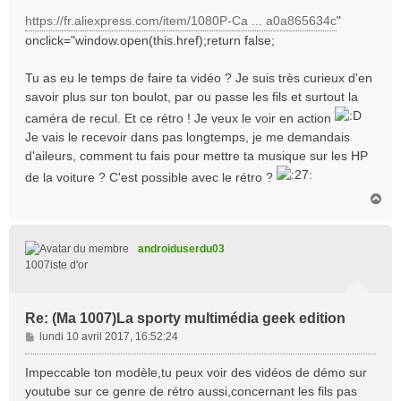
https://fr.aliexpress.com/item/1080P-Ca ... a0a865634c
"
onclick="window.open(this.href);return false;
Tu as eu le temps de faire ta vidéo ? Je suis très curieux d'en
savoir plus sur ton boulot, par ou passe les fils et surtout la
caméra de recul. Et ce rétro ! Je veux le voir en action
Je vais le recevoir dans pas longtemps, je me demandais
d'aileurs, comment tu fais pour mettre ta musique sur les HP
de la voiture ? C'est possible avec le rétro ?
H
a
u
t
androiduserdu03
1007iste d'or
Re: (Ma 1007)La sporty multimédia geek edition
M
lundi 10 avril 2017, 16:52:24
e
s
Impeccable ton modèle,tu peux voir des vidéos de démo sur
s
youtube sur ce genre de rétro aussi,concernant les fils pas
a