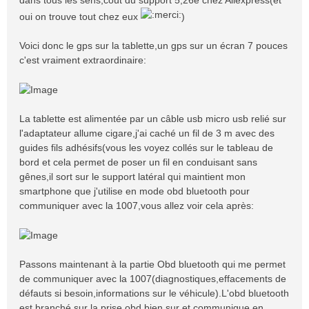
dans tous les sens,coût du support 5,26e chez Aliexpress(et
oui on trouve tout chez eux
)
Voici donc le gps sur la tablette,un gps sur un écran 7 pouces
c'est vraiment extraordinaire:
La tablette est alimentée par un câble usb micro usb relié sur
l'adaptateur allume cigare,j'ai caché un fil de 3 m avec des
guides fils adhésifs(vous les voyez collés sur le tableau de
bord et cela permet de poser un fil en conduisant sans
gênes,il sort sur le support latéral qui maintient mon
smartphone que j'utilise en mode obd bluetooth pour
communiquer avec la 1007,vous allez voir cela après:
Passons maintenant à la partie Obd bluetooth qui me permet
de communiquer avec la 1007(diagnostiques,effacements de
défauts si besoin,informations sur le véhicule).L'obd bluetooth
est branché sur la prise obd bien sur et communique en