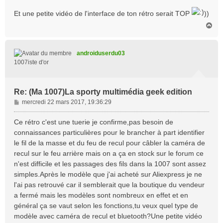
Et une petite vidéo de l'interface de ton rétro serait TOP
))
H
a
u
t
androiduserdu03
1007iste d'or
Re: (Ma 1007)La sporty multimédia geek edition
M
mercredi 22 mars 2017, 19:36:29
e
s
Ce rétro c'est une tuerie je confirme,pas besoin de
s
connaissances particulières pour le brancher à part identifier
a
le fil de la masse et du feu de recul pour câbler la caméra de
g
recul sur le feu arrière mais on a ça en stock sur le forum ce
e
n'est difficile et les passages des fils dans la 1007 sont assez
simples.Après le modèle que j'ai acheté sur Aliexpress je ne
l'ai pas retrouvé car il semblerait que la boutique du vendeur
a fermé mais les modèles sont nombreux en effet et en
général ça se vaut selon les fonctions,tu veux quel type de
modèle avec caméra de recul et bluetooth?Une petite vidéo