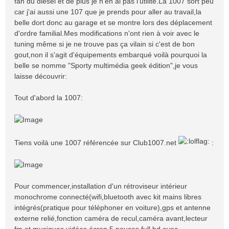
fan du diesel et de plus je n'en ai pas l'utilité.La 1007 sort peu
car j'ai aussi une 107 que je prends pour aller au travail,la
belle dort donc au garage et se montre lors des déplacement
d'ordre familial.Mes modifications n'ont rien à voir avec le
tuning même si je ne trouve pas ça vilain si c'est de bon
gout,non il s'agit d'équipements embarqué voilà pourquoi la
belle se nomme "Sporty multimédia geek édition",je vous
laisse découvrir:
Tout d'abord la 1007:
Tiens voilà une 1007 référencée sur Club1007.net
:
Pour commencer,installation d'un rétroviseur intérieur
monochrome connecté(wifi,bluetooth avec kit mains libres
intégrés(pratique pour téléphoner en voiture),gps et antenne
externe relié,fonction caméra de recul,caméra avant,lecteur
fm et musiques,vidéos,écran 5 pouces full hd avec