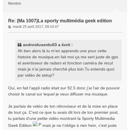
Membre
Re: (Ma 1007)La sporty multimédia geek edition
M
mardi 25 avril 2017, 09:10:47
e
s
s
androiduserdu03 a écrit :
a
Ah ben alors là tu m'en apprends une pour cette
g
histoire de musique,en fait moi ça me sert juste de gps
e
et avertisseur de radars et fonction caméra de recul
mais je n'ai jamais cherché plus loin.Tu entends quoi
par vidéo de setup?
Oui, en fait l'appli radio était sur 92.5 donc j'ai l'air de pouvoir
choisir le canal sur lequel je veux diffuser ma musique.
Je parlais de vidéo de ton rétroviseur et de la mise en place
de tout ça. C'est ce que tu avais dit lors de ton premier post,
tu parlais d'une petite vidéo montrant la Sporty Multimedia
Geek Edition
mais je ne t'oblige à rien hein, c'est juste