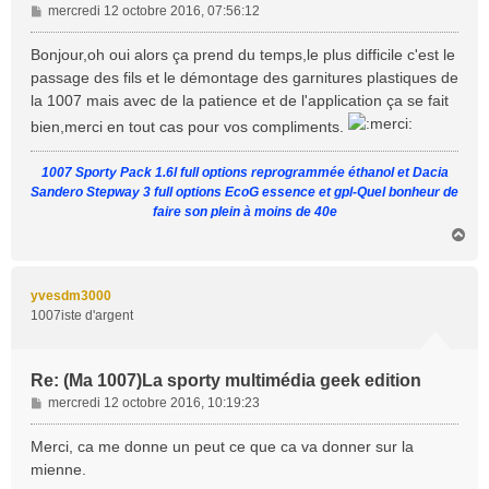
M
mercredi 12 octobre 2016, 07:56:12
e
s
Bonjour,oh oui alors ça prend du temps,le plus difficile c'est le
s
passage des fils et le démontage des garnitures plastiques de
a
la 1007 mais avec de la patience et de l'application ça se fait
g
bien,merci en tout cas pour vos compliments.
e
1007 Sporty Pack 1.6l full options reprogrammée éthanol et Dacia
Sandero Stepway 3 full options EcoG essence et gpl-Quel bonheur de
faire son plein à moins de 40e
H
a
u
t
yvesdm3000
1007iste d'argent
Re: (Ma 1007)La sporty multimédia geek edition
M
mercredi 12 octobre 2016, 10:19:23
e
s
Merci, ca me donne un peut ce que ca va donner sur la
s
mienne.
a