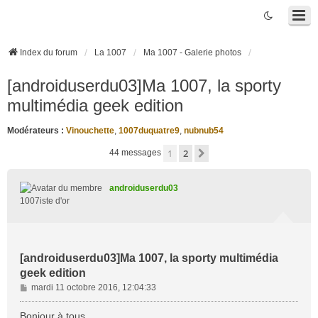
Index du forum
La 1007
Ma 1007 - Galerie photos
[androiduserdu03]Ma 1007, la sporty
multimédia geek edition
Modérateurs :
Vinouchette
,
1007duquatre9
,
nubnub54
1
2
Suivante
44 messages
androiduserdu03
1007iste d'or
[androiduserdu03]Ma 1007, la sporty multimédia
geek edition
M
mardi 11 octobre 2016, 12:04:33
e
s
Bonjour à tous,