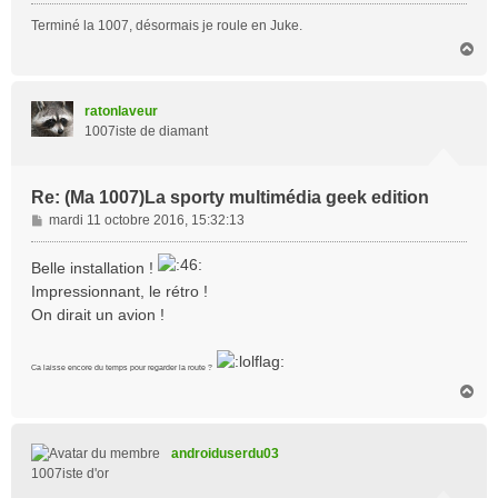
Terminé la 1007, désormais je roule en Juke.
H
a
u
t
ratonlaveur
1007iste de diamant
Re: (Ma 1007)La sporty multimédia geek edition
M
mardi 11 octobre 2016, 15:32:13
e
s
Belle installation !
s
Impressionnant, le rétro !
a
On dirait un avion !
g
e
Ca laisse encore du temps pour regarder la route ?
H
a
u
t
androiduserdu03
1007iste d'or