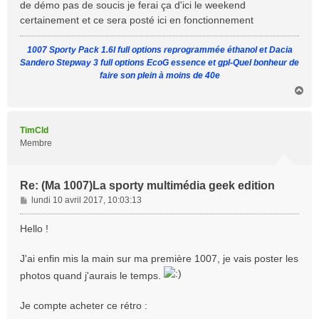
de démo pas de soucis je ferai ça d'ici le weekend
certainement et ce sera posté ici en fonctionnement
1007 Sporty Pack 1.6l full options reprogrammée éthanol et Dacia
Sandero Stepway 3 full options EcoG essence et gpl-Quel bonheur de
faire son plein à moins de 40e
H
a
u
t
TimCld
Membre
Re: (Ma 1007)La sporty multimédia geek edition
M
lundi 10 avril 2017, 10:03:13
e
s
Hello !
s
a
J'ai enfin mis la main sur ma première 1007, je vais poster les
g
photos quand j'aurais le temps.
e
Je compte acheter ce rétro :