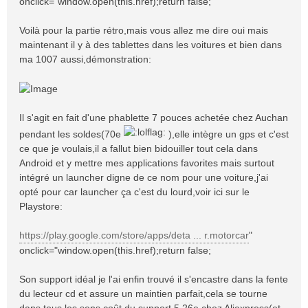
onclick="window.open(this.href);return false;
Voilà pour la partie rétro,mais vous allez me dire oui mais
maintenant il y à des tablettes dans les voitures et bien dans
ma 1007 aussi,démonstration:
Il s'agit en fait d'une phablette 7 pouces achetée chez Auchan
pendant les soldes(70e
),elle intègre un gps et c'est
ce que je voulais,il a fallut bien bidouiller tout cela dans
Android et y mettre mes applications favorites mais surtout
intégré un launcher digne de ce nom pour une voiture,j'ai
opté pour car launcher ça c'est du lourd,voir ici sur le
Playstore:
https://play.google.com/store/apps/deta ... r.motorcar
"
onclick="window.open(this.href);return false;
Son support idéal je l'ai enfin trouvé il s'encastre dans la fente
du lecteur cd et assure un maintien parfait,cela se tourne