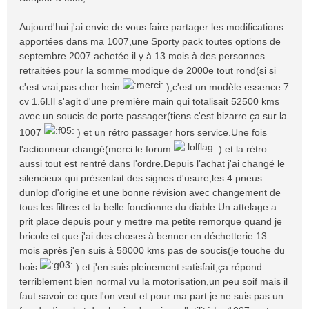
s
a
Aujourd'hui j'ai envie de vous faire partager les modifications
g
apportées dans ma 1007,une Sporty pack toutes options de
e
septembre 2007 achetée il y à 13 mois à des personnes
retraitées pour la somme modique de 2000e tout rond(si si
c'est vrai,pas cher hein
),c'est un modèle essence 7
cv 1.6l.Il s'agit d'une première main qui totalisait 52500 kms
avec un soucis de porte passager(tiens c'est bizarre ça sur la
1007
) et un rétro passager hors service.Une fois
l'actionneur changé(merci le forum
) et la rétro
aussi tout est rentré dans l'ordre.Depuis l’achat j'ai changé le
silencieux qui présentait des signes d'usure,les 4 pneus
dunlop d'origine et une bonne révision avec changement de
tous les filtres et la belle fonctionne du diable.Un attelage a
prit place depuis pour y mettre ma petite remorque quand je
bricole et que j'ai des choses à benner en déchetterie.13
mois après j'en suis à 58000 kms pas de soucis(je touche du
bois
) et j'en suis pleinement satisfait,ça répond
terriblement bien normal vu la motorisation,un peu soif mais il
faut savoir ce que l'on veut et pour ma part je ne suis pas un