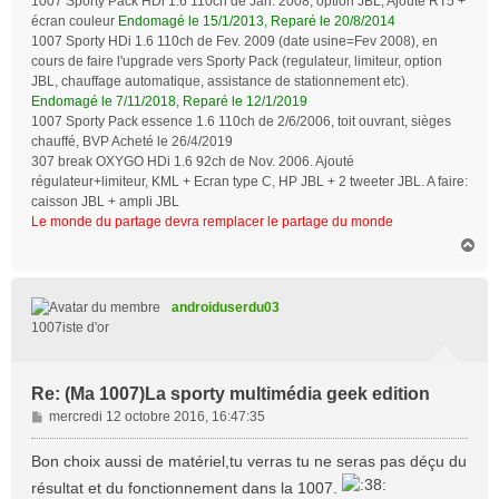
1007 Sporty Pack HDi 1.6 110ch de Jan. 2008, option JBL, Ajouté RT5 +
écran couleur
Endomagé le 15/1/2013, Reparé le 20/8/2014
1007 Sporty HDi 1.6 110ch de Fev. 2009 (date usine=Fev 2008), en
cours de faire l'upgrade vers Sporty Pack (regulateur, limiteur, option
JBL, chauffage automatique, assistance de stationnement etc).
Endomagé le 7/11/2018, Reparé le 12/1/2019
1007 Sporty Pack essence 1.6 110ch de 2/6/2006, toit ouvrant, sièges
chauffé, BVP Acheté le 26/4/2019
307 break OXYGO HDi 1.6 92ch de Nov. 2006. Ajouté
régulateur+limiteur, KML + Ecran type C, HP JBL + 2 tweeter JBL. A faire:
caisson JBL + ampli JBL
Le monde du partage devra remplacer le partage du monde
H
a
u
t
androiduserdu03
1007iste d'or
Re: (Ma 1007)La sporty multimédia geek edition
M
mercredi 12 octobre 2016, 16:47:35
e
s
Bon choix aussi de matériel,tu verras tu ne seras pas déçu du
s
résultat et du fonctionnement dans la 1007.
a