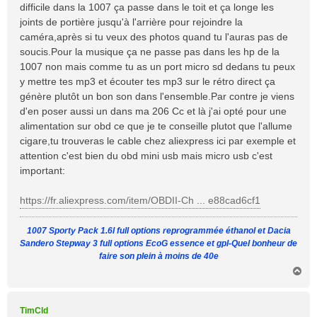
difficile dans la 1007 ça passe dans le toit et ça longe les
g
joints de portière jusqu'à l'arrière pour rejoindre la
e
caméra,après si tu veux des photos quand tu l'auras pas de
soucis.Pour la musique ça ne passe pas dans les hp de la
1007 non mais comme tu as un port micro sd dedans tu peux
y mettre tes mp3 et écouter tes mp3 sur le rétro direct ça
génère plutôt un bon son dans l'ensemble.Par contre je viens
d'en poser aussi un dans ma 206 Cc et là j'ai opté pour une
alimentation sur obd ce que je te conseille plutot que l'allume
cigare,tu trouveras le cable chez aliexpress ici par exemple et
attention c'est bien du obd mini usb mais micro usb c'est
important:
https://fr.aliexpress.com/item/OBDII-Ch ... e88cad6cf1
1007 Sporty Pack 1.6l full options reprogrammée éthanol et Dacia
Sandero Stepway 3 full options EcoG essence et gpl-Quel bonheur de
faire son plein à moins de 40e
H
a
u
t
TimCld