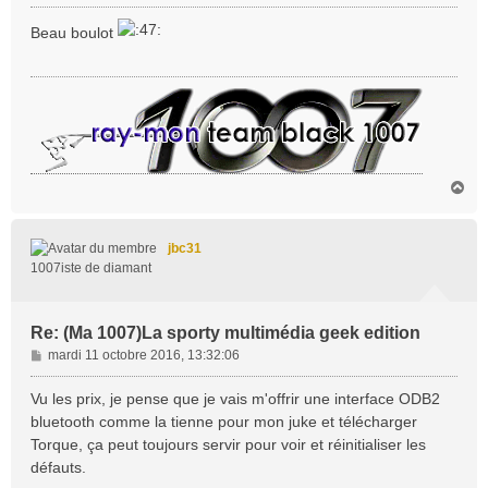
e
s
Beau boulot
s
a
g
e
H
a
u
t
jbc31
1007iste de diamant
Re: (Ma 1007)La sporty multimédia geek edition
M
mardi 11 octobre 2016, 13:32:06
e
s
Vu les prix, je pense que je vais m'offrir une interface ODB2
s
bluetooth comme la tienne pour mon juke et télécharger
a
Torque, ça peut toujours servir pour voir et réinitialiser les
g
défauts.
e