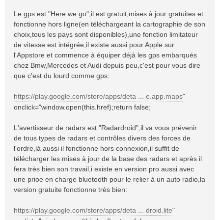
Le gps est "Here we go",il est gratuit,mises à jour gratuites et
fonctionne hors ligne(en téléchargeant la cartographie de son
choix,tous les pays sont disponibles),une fonction limitateur
de vitesse est intégrée,il existe aussi pour Apple sur
l'Appstore et commence à équiper déjà les gps embarqués
chez Bmw,Mercedes et Audi depuis peu,c'est pour vous dire
que c'est du lourd comme gps:
https://play.google.com/store/apps/deta ... e.app.maps
"
onclick="window.open(this.href);return false;
L'avertisseur de radars est "Radardroid",il va vous prévenir
de tous types de radars et contrôles divers des forces de
l'ordre,là aussi il fonctionne hors connexion,il suffit de
télécharger les mises à jour de la base des radars et après il
fera très bien son travail,i existe en version pro aussi avec
une prioe en charge bluetooth pour le relier à un auto radio,la
version gratuite fonctionne très bien:
https://play.google.com/store/apps/deta ... droid.lite
"