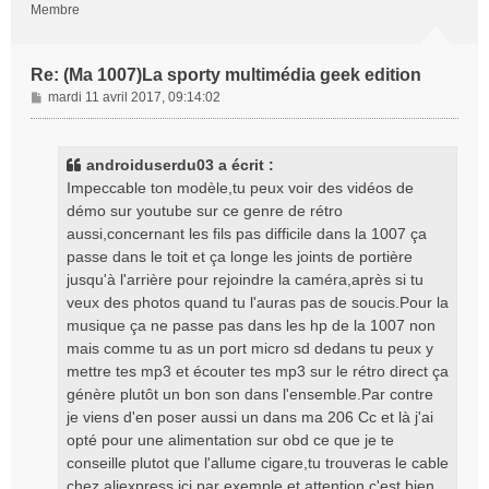
Membre
Re: (Ma 1007)La sporty multimédia geek edition
M
mardi 11 avril 2017, 09:14:02
e
s
s
androiduserdu03 a écrit :
a
Impeccable ton modèle,tu peux voir des vidéos de
g
démo sur youtube sur ce genre de rétro
e
aussi,concernant les fils pas difficile dans la 1007 ça
passe dans le toit et ça longe les joints de portière
jusqu'à l'arrière pour rejoindre la caméra,après si tu
veux des photos quand tu l'auras pas de soucis.Pour la
musique ça ne passe pas dans les hp de la 1007 non
mais comme tu as un port micro sd dedans tu peux y
mettre tes mp3 et écouter tes mp3 sur le rétro direct ça
génère plutôt un bon son dans l'ensemble.Par contre
je viens d'en poser aussi un dans ma 206 Cc et là j'ai
opté pour une alimentation sur obd ce que je te
conseille plutot que l'allume cigare,tu trouveras le cable
chez aliexpress ici par exemple et attention c'est bien