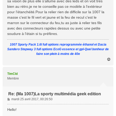
sa vision de plus elle s'allume avec des leds et on voit très
a
bien au rétro,je ne te conseille pas ce modèle à l'extérieur
g
pour l'étanchéité.Pour la relier rien de difficile sur la 1007 la
e
masse c'est le fil vert et jaune et la feu de recul c'est le
marron sur le connecteur du feu,tu as juste à relier tes fils
avec des connecteurs rapides dessus ou avec une petite
soudure à l'étain si tu préfères.
1007 Sporty Pack 1.6l full options reprogrammée éthanol et Dacia
Sandero Stepway 3 full options EcoG essence et gpl-Quel bonheur de
faire son plein à moins de 40e
H
a
u
t
TimCld
Membre
Re: (Ma 1007)La sporty multimédia geek edition
M
mardi 25 avril 2017, 00:26:50
e
s
Hello!
s