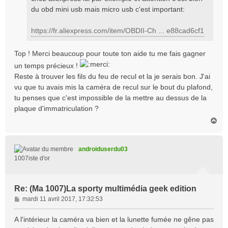
du obd mini usb mais micro usb c'est important:
https://fr.aliexpress.com/item/OBDII-Ch ... e88cad6cf1
Top ! Merci beaucoup pour toute ton aide tu me fais gagner
un temps précieux !
Reste à trouver les fils du feu de recul et la je serais bon. J'ai
vu que tu avais mis la caméra de recul sur le bout du plafond,
tu penses que c'est impossible de la mettre au dessus de la
plaque d'immatriculation ?
H
a
u
t
androiduserdu03
1007iste d'or
Re: (Ma 1007)La sporty multimédia geek edition
M
mardi 11 avril 2017, 17:32:53
e
s
A l'intérieur la caméra va bien et la lunette fumée ne gêne pas
s