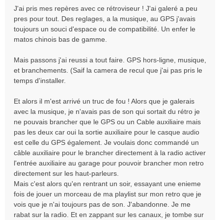
a
J'ai pris mes repères avec ce rétroviseur ! J'ai galeré a peu
g
pres pour tout. Des reglages, a la musique, au GPS j'avais
e
toujours un souci d'espace ou de compatibilité. Un enfer le
matos chinois bas de gamme.
Mais passons j'ai reussi a tout faire. GPS hors-ligne, musique,
et branchements. (Saif la camera de recul que j'ai pas pris le
temps d'installer.
Et alors il m'est arrivé un truc de fou ! Alors que je galerais
avec la musique, je n'avais pas de son qui sortait du rétro je
ne pouvais brancher que le GPS ou un Cable auxiliaire mais
pas les deux car oui la sortie auxiliaire pour le casque audio
est celle du GPS également. Je voulais donc commandé un
câble auxiliaire pour le brancher directement à la radio activer
l'entrée auxiliaire au garage pour pouvoir brancher mon retro
directement sur les haut-parleurs.
Mais c'est alors qu'en rentrant un soir, essayant une enieme
fois de jouer un morceau de ma playlist sur mon retro que je
vois que je n'ai toujours pas de son. J'abandonne. Je me
rabat sur la radio. Et en zappant sur les canaux, je tombe sur