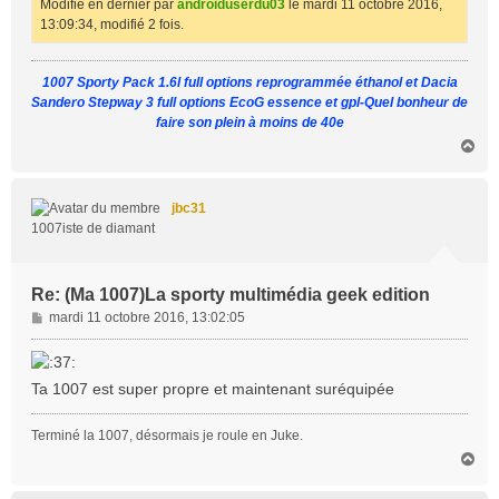
Modifié en dernier par
androiduserdu03
le mardi 11 octobre 2016,
13:09:34, modifié 2 fois.
1007 Sporty Pack 1.6l full options reprogrammée éthanol et Dacia
Sandero Stepway 3 full options EcoG essence et gpl-Quel bonheur de
faire son plein à moins de 40e
H
a
u
t
jbc31
1007iste de diamant
Re: (Ma 1007)La sporty multimédia geek edition
M
mardi 11 octobre 2016, 13:02:05
e
s
s
Ta 1007 est super propre et maintenant suréquipée
a
g
Terminé la 1007, désormais je roule en Juke.
e
H
a
u