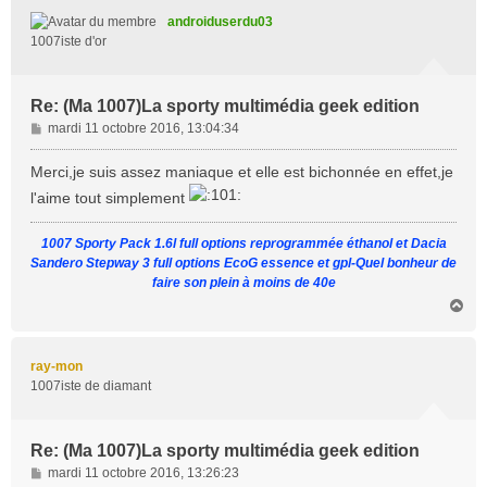
t
androiduserdu03
1007iste d'or
Re: (Ma 1007)La sporty multimédia geek edition
M
mardi 11 octobre 2016, 13:04:34
e
s
Merci,je suis assez maniaque et elle est bichonnée en effet,je
s
l'aime tout simplement
a
g
1007 Sporty Pack 1.6l full options reprogrammée éthanol et Dacia
e
Sandero Stepway 3 full options EcoG essence et gpl-Quel bonheur de
faire son plein à moins de 40e
H
a
u
t
ray-mon
1007iste de diamant
Re: (Ma 1007)La sporty multimédia geek edition
M
mardi 11 octobre 2016, 13:26:23