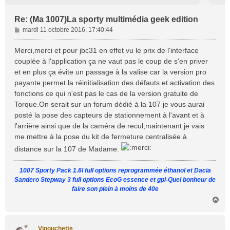
Re: (Ma 1007)La sporty multimédia geek edition
M
mardi 11 octobre 2016, 17:40:44
e
s
Merci,merci et pour jbc31 en effet vu le prix de l'interface
s
couplée à l'application ça ne vaut pas le coup de s'en priver
a
et en plus ça évite un passage à la valise car la version pro
g
payante permet la réinitialisation des défauts et activation des
e
fonctions ce qui n'est pas le cas de la version gratuite de
Torque.On serait sur un forum dédié à la 107 je vous aurai
posté la pose des capteurs de stationnement à l'avant et à
l'arrière ainsi que de la caméra de recul,maintenant je vais
me mettre à la pose du kit de fermeture centralisée à
distance sur la 107 de Madame.
1007 Sporty Pack 1.6l full options reprogrammée éthanol et Dacia
Sandero Stepway 3 full options EcoG essence et gpl-Quel bonheur de
faire son plein à moins de 40e
H
a
u
t
Vinouchette