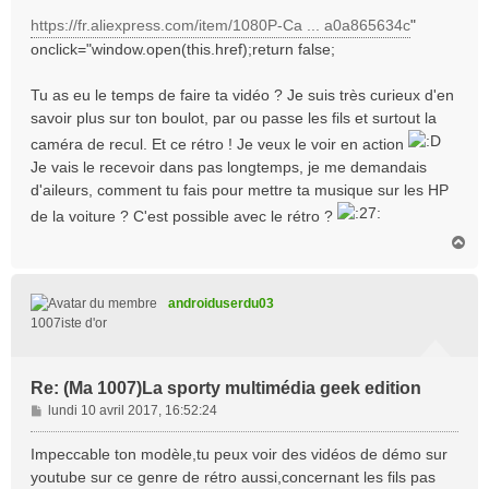
https://fr.aliexpress.com/item/1080P-Ca ... a0a865634c
"
onclick="window.open(this.href);return false;
Tu as eu le temps de faire ta vidéo ? Je suis très curieux d'en
savoir plus sur ton boulot, par ou passe les fils et surtout la
caméra de recul. Et ce rétro ! Je veux le voir en action
Je vais le recevoir dans pas longtemps, je me demandais
d'aileurs, comment tu fais pour mettre ta musique sur les HP
de la voiture ? C'est possible avec le rétro ?
H
a
u
t
androiduserdu03
1007iste d'or
Re: (Ma 1007)La sporty multimédia geek edition
M
lundi 10 avril 2017, 16:52:24
e
s
Impeccable ton modèle,tu peux voir des vidéos de démo sur
s
youtube sur ce genre de rétro aussi,concernant les fils pas
a