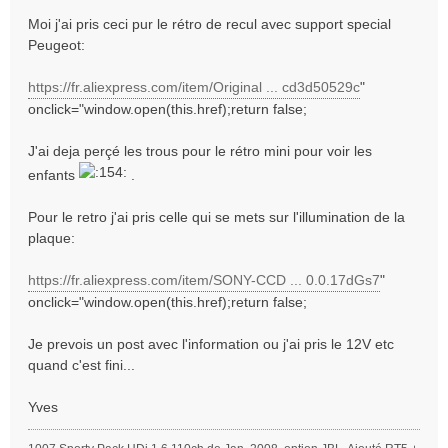
g
Moi j'ai pris ceci pur le rétro de recul avec support special
e
Peugeot:
https://fr.aliexpress.com/item/Original ... cd3d50529c
"
onclick="window.open(this.href);return false;
J'ai deja perçé les trous pour le rétro mini pour voir les
enfants
.
Pour le retro j'ai pris celle qui se mets sur l'illumination de la
plaque:
https://fr.aliexpress.com/item/SONY-CCD ... 0.0.17dGs7
"
onclick="window.open(this.href);return false;
Je prevois un post avec l'information ou j'ai pris le 12V etc
quand c'est fini...
Yves