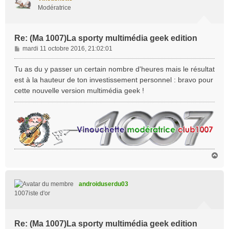
Modératrice
Re: (Ma 1007)La sporty multimédia geek edition
M
mardi 11 octobre 2016, 21:02:01
e
s
Tu as du y passer un certain nombre d'heures mais le résultat
s
est à la hauteur de ton investissement personnel : bravo pour
a
cette nouvelle version multimédia geek !
g
e
H
a
u
t
androiduserdu03
1007iste d'or
Re: (Ma 1007)La sporty multimédia geek edition