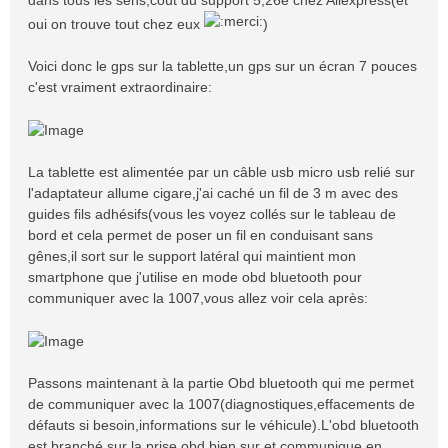
dans tous les sens,coût du support 5,26e chez Aliexpress(et
oui on trouve tout chez eux
)
Voici donc le gps sur la tablette,un gps sur un écran 7 pouces
c'est vraiment extraordinaire:
La tablette est alimentée par un câble usb micro usb relié sur
l'adaptateur allume cigare,j'ai caché un fil de 3 m avec des
guides fils adhésifs(vous les voyez collés sur le tableau de
bord et cela permet de poser un fil en conduisant sans
gênes,il sort sur le support latéral qui maintient mon
smartphone que j'utilise en mode obd bluetooth pour
communiquer avec la 1007,vous allez voir cela après:
Passons maintenant à la partie Obd bluetooth qui me permet
de communiquer avec la 1007(diagnostiques,effacements de
défauts si besoin,informations sur le véhicule).L'obd bluetooth
est branché sur la prise obd bien sur et communique en