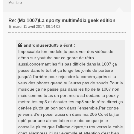
Membre
Re: (Ma 1007)La sporty multimédia geek edition
M
mardi 11 avril 2017, 09:14:02
e
s
s
androiduserdu03 a écrit :
a
Impeccable ton modèle,tu peux voir des vidéos de
g
démo sur youtube sur ce genre de rétro
e
aussi,concernant les fils pas difficile dans la 1007 ça
passe dans le toit et ça longe les joints de portière
jusqu'à l'arrière pour rejoindre la caméra,après si tu
veux des photos quand tu l'auras pas de soucis.Pour la
musique ça ne passe pas dans les hp de la 1007 non
mais comme tu as un port micro sd dedans tu peux y
mettre tes mp3 et écouter tes mp3 sur le rétro direct ça
génère plutôt un bon son dans l'ensemble.Par contre
je viens d'en poser aussi un dans ma 206 Cc et là j'ai
opté pour une alimentation sur obd ce que je te
conseille plutot que l'allume cigare,tu trouveras le cable
chez aliexpress ici par exemple et attention c'est bien