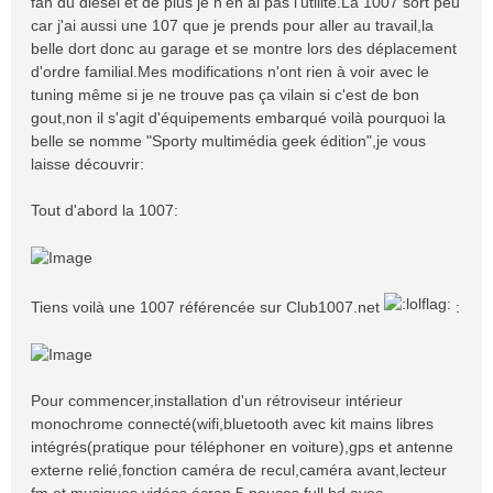
fan du diesel et de plus je n'en ai pas l'utilité.La 1007 sort peu
car j'ai aussi une 107 que je prends pour aller au travail,la
belle dort donc au garage et se montre lors des déplacement
d'ordre familial.Mes modifications n'ont rien à voir avec le
tuning même si je ne trouve pas ça vilain si c'est de bon
gout,non il s'agit d'équipements embarqué voilà pourquoi la
belle se nomme "Sporty multimédia geek édition",je vous
laisse découvrir:
Tout d'abord la 1007:
Tiens voilà une 1007 référencée sur Club1007.net
:
Pour commencer,installation d'un rétroviseur intérieur
monochrome connecté(wifi,bluetooth avec kit mains libres
intégrés(pratique pour téléphoner en voiture),gps et antenne
externe relié,fonction caméra de recul,caméra avant,lecteur
fm et musiques,vidéos,écran 5 pouces full hd avec