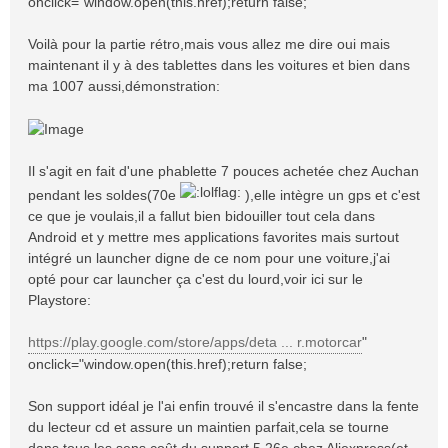
onclick="window.open(this.href);return false;
Voilà pour la partie rétro,mais vous allez me dire oui mais
maintenant il y à des tablettes dans les voitures et bien dans
ma 1007 aussi,démonstration:
Il s'agit en fait d'une phablette 7 pouces achetée chez Auchan
pendant les soldes(70e
),elle intègre un gps et c'est
ce que je voulais,il a fallut bien bidouiller tout cela dans
Android et y mettre mes applications favorites mais surtout
intégré un launcher digne de ce nom pour une voiture,j'ai
opté pour car launcher ça c'est du lourd,voir ici sur le
Playstore:
https://play.google.com/store/apps/deta ... r.motorcar
"
onclick="window.open(this.href);return false;
Son support idéal je l'ai enfin trouvé il s'encastre dans la fente
du lecteur cd et assure un maintien parfait,cela se tourne