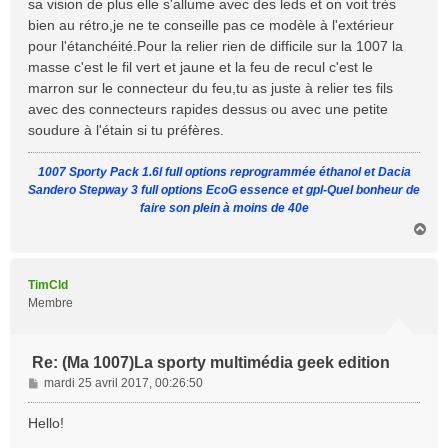
sa vision de plus elle s'allume avec des leds et on voit très
a
bien au rétro,je ne te conseille pas ce modèle à l'extérieur
g
pour l'étanchéité.Pour la relier rien de difficile sur la 1007 la
e
masse c'est le fil vert et jaune et la feu de recul c'est le
marron sur le connecteur du feu,tu as juste à relier tes fils
avec des connecteurs rapides dessus ou avec une petite
soudure à l'étain si tu préfères.
1007 Sporty Pack 1.6l full options reprogrammée éthanol et Dacia
Sandero Stepway 3 full options EcoG essence et gpl-Quel bonheur de
faire son plein à moins de 40e
H
a
u
t
TimCld
Membre
Re: (Ma 1007)La sporty multimédia geek edition
M
mardi 25 avril 2017, 00:26:50
e
s
Hello!
s