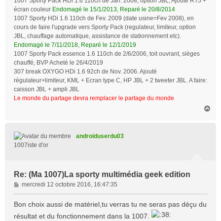
1007 Sporty Pack HDi 1.6 110ch de Jan. 2008, option JBL, Ajouté RT5 +
écran couleur
Endomagé le 15/1/2013, Reparé le 20/8/2014
1007 Sporty HDi 1.6 110ch de Fev. 2009 (date usine=Fev 2008), en
cours de faire l'upgrade vers Sporty Pack (regulateur, limiteur, option
JBL, chauffage automatique, assistance de stationnement etc).
Endomagé le 7/11/2018, Reparé le 12/1/2019
1007 Sporty Pack essence 1.6 110ch de 2/6/2006, toit ouvrant, sièges
chauffé, BVP Acheté le 26/4/2019
307 break OXYGO HDi 1.6 92ch de Nov. 2006. Ajouté
régulateur+limiteur, KML + Ecran type C, HP JBL + 2 tweeter JBL. A faire:
caisson JBL + ampli JBL
Le monde du partage devra remplacer le partage du monde
H
a
u
t
androiduserdu03
1007iste d'or
Re: (Ma 1007)La sporty multimédia geek edition
M
mercredi 12 octobre 2016, 16:47:35
e
s
Bon choix aussi de matériel,tu verras tu ne seras pas déçu du
s
résultat et du fonctionnement dans la 1007.
a