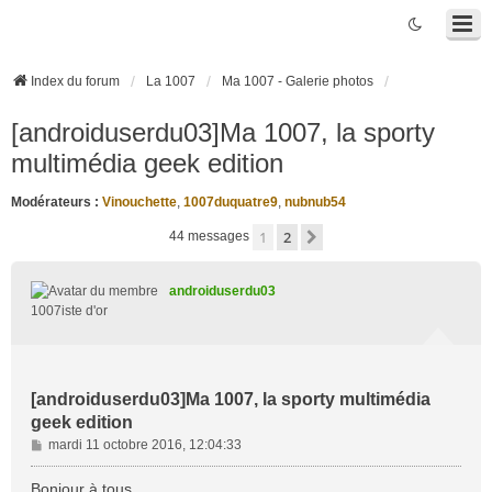
Index du forum
La 1007
Ma 1007 - Galerie photos
[androiduserdu03]Ma 1007, la sporty
multimédia geek edition
Modérateurs :
Vinouchette
,
1007duquatre9
,
nubnub54
1
2
Suivante
44 messages
androiduserdu03
1007iste d'or
[androiduserdu03]Ma 1007, la sporty multimédia
geek edition
M
mardi 11 octobre 2016, 12:04:33
e
s
Bonjour à tous,