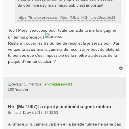
du obd mini usb mais micro usb c'est important:
https://fr.aliexpress.com/item/OBDII-Ch ... e88cad6cf1
Top ! Merci beaucoup pour toute ton aide tu me fais gagner
un temps précieux !
Reste à trouver les fils du feu de recul et la je serais bon. J'ai
vu que tu avais mis la caméra de recul sur le bout du plafond,
tu penses que c'est impossible de la mettre au dessus de la
plaque d'immatriculation ?
H
a
u
t
androiduserdu03
1007iste d'or
Re: (Ma 1007)La sporty multimédia geek edition
M
mardi 11 avril 2017, 17:32:53
e
s
A l'intérieur la caméra va bien et la lunette fumée ne gêne pas
s