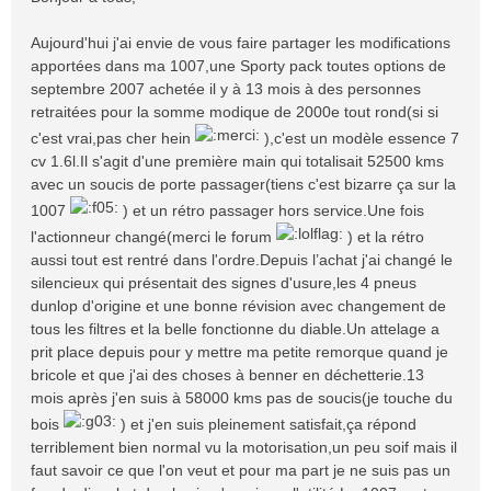
s
a
Aujourd'hui j'ai envie de vous faire partager les modifications
g
apportées dans ma 1007,une Sporty pack toutes options de
e
septembre 2007 achetée il y à 13 mois à des personnes
retraitées pour la somme modique de 2000e tout rond(si si
c'est vrai,pas cher hein
),c'est un modèle essence 7
cv 1.6l.Il s'agit d'une première main qui totalisait 52500 kms
avec un soucis de porte passager(tiens c'est bizarre ça sur la
1007
) et un rétro passager hors service.Une fois
l'actionneur changé(merci le forum
) et la rétro
aussi tout est rentré dans l'ordre.Depuis l’achat j'ai changé le
silencieux qui présentait des signes d'usure,les 4 pneus
dunlop d'origine et une bonne révision avec changement de
tous les filtres et la belle fonctionne du diable.Un attelage a
prit place depuis pour y mettre ma petite remorque quand je
bricole et que j'ai des choses à benner en déchetterie.13
mois après j'en suis à 58000 kms pas de soucis(je touche du
bois
) et j'en suis pleinement satisfait,ça répond
terriblement bien normal vu la motorisation,un peu soif mais il
faut savoir ce que l'on veut et pour ma part je ne suis pas un