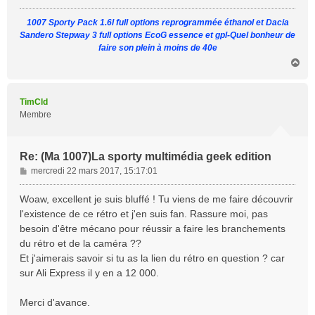
g
1007 Sporty Pack 1.6l full options reprogrammée éthanol et Dacia
e
Sandero Stepway 3 full options EcoG essence et gpl-Quel bonheur de
faire son plein à moins de 40e
H
a
u
t
TimCld
Membre
Re: (Ma 1007)La sporty multimédia geek edition
M
mercredi 22 mars 2017, 15:17:01
e
s
Woaw, excellent je suis bluffé ! Tu viens de me faire découvrir
s
l'existence de ce rétro et j'en suis fan. Rassure moi, pas
a
besoin d'être mécano pour réussir a faire les branchements
g
du rétro et de la caméra ??
e
Et j'aimerais savoir si tu as la lien du rétro en question ? car
sur Ali Express il y en a 12 000.
Merci d'avance.