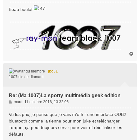
e
s
Beau boulot
s
a
g
e
H
a
u
t
jbc31
1007iste de diamant
Re: (Ma 1007)La sporty multimédia geek edition
M
mardi 11 octobre 2016, 13:32:06
e
s
Vu les prix, je pense que je vais m'offrir une interface ODB2
s
bluetooth comme la tienne pour mon juke et télécharger
a
Torque, ça peut toujours servir pour voir et réinitialiser les
g
défauts.
e