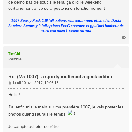
de démo pas de soucis je ferai ça d'ici le weekend
certainement et ce sera posté ici en fonctionnement
1007 Sporty Pack 1.6l full options reprogrammée éthanol et Dacia
Sandero Stepway 3 full options EcoG essence et gpl-Quel bonheur de
faire son plein à moins de 40e
H
a
u
t
TimCld
Membre
Re: (Ma 1007)La sporty multimédia geek edition
M
lundi 10 avril 2017, 10:03:13
e
s
Hello !
s
a
J'ai enfin mis la main sur ma première 1007, je vais poster les
g
photos quand j'aurais le temps.
e
Je compte acheter ce rétro :