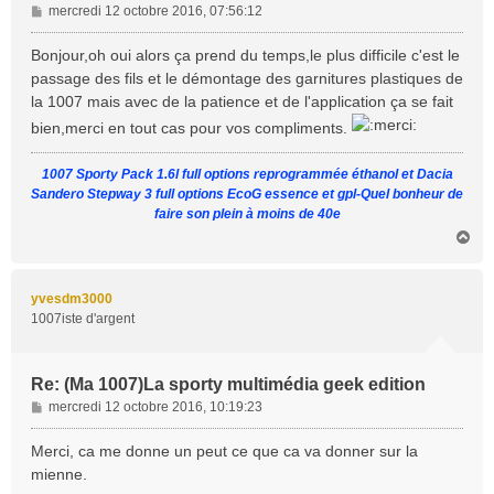
M
mercredi 12 octobre 2016, 07:56:12
e
s
Bonjour,oh oui alors ça prend du temps,le plus difficile c'est le
s
passage des fils et le démontage des garnitures plastiques de
a
la 1007 mais avec de la patience et de l'application ça se fait
g
bien,merci en tout cas pour vos compliments.
e
1007 Sporty Pack 1.6l full options reprogrammée éthanol et Dacia
Sandero Stepway 3 full options EcoG essence et gpl-Quel bonheur de
faire son plein à moins de 40e
H
a
u
t
yvesdm3000
1007iste d'argent
Re: (Ma 1007)La sporty multimédia geek edition
M
mercredi 12 octobre 2016, 10:19:23
e
s
Merci, ca me donne un peut ce que ca va donner sur la
s
mienne.
a