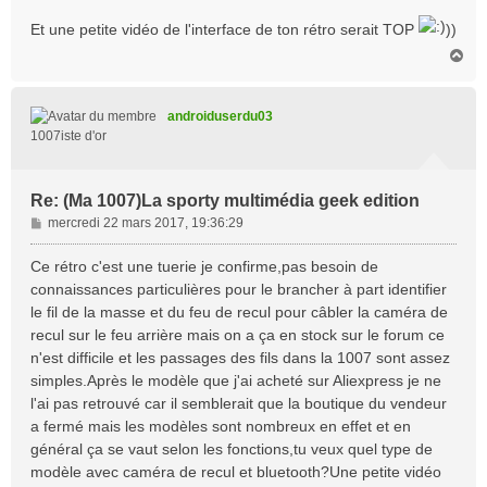
Et une petite vidéo de l'interface de ton rétro serait TOP
))
H
a
u
t
androiduserdu03
1007iste d'or
Re: (Ma 1007)La sporty multimédia geek edition
M
mercredi 22 mars 2017, 19:36:29
e
s
Ce rétro c'est une tuerie je confirme,pas besoin de
s
connaissances particulières pour le brancher à part identifier
a
le fil de la masse et du feu de recul pour câbler la caméra de
g
recul sur le feu arrière mais on a ça en stock sur le forum ce
e
n'est difficile et les passages des fils dans la 1007 sont assez
simples.Après le modèle que j'ai acheté sur Aliexpress je ne
l'ai pas retrouvé car il semblerait que la boutique du vendeur
a fermé mais les modèles sont nombreux en effet et en
général ça se vaut selon les fonctions,tu veux quel type de
modèle avec caméra de recul et bluetooth?Une petite vidéo