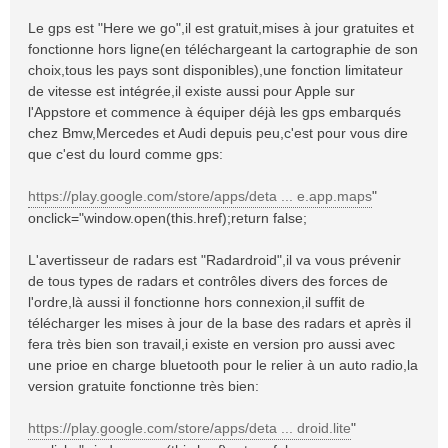
Le gps est "Here we go",il est gratuit,mises à jour gratuites et
fonctionne hors ligne(en téléchargeant la cartographie de son
choix,tous les pays sont disponibles),une fonction limitateur
de vitesse est intégrée,il existe aussi pour Apple sur
l'Appstore et commence à équiper déjà les gps embarqués
chez Bmw,Mercedes et Audi depuis peu,c'est pour vous dire
que c'est du lourd comme gps:
https://play.google.com/store/apps/deta ... e.app.maps
"
onclick="window.open(this.href);return false;
L'avertisseur de radars est "Radardroid",il va vous prévenir
de tous types de radars et contrôles divers des forces de
l'ordre,là aussi il fonctionne hors connexion,il suffit de
télécharger les mises à jour de la base des radars et après il
fera très bien son travail,i existe en version pro aussi avec
une prioe en charge bluetooth pour le relier à un auto radio,la
version gratuite fonctionne très bien:
https://play.google.com/store/apps/deta ... droid.lite
"