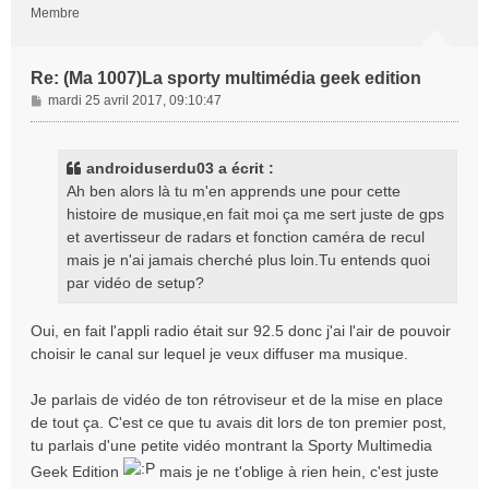
Membre
Re: (Ma 1007)La sporty multimédia geek edition
M
mardi 25 avril 2017, 09:10:47
e
s
s
androiduserdu03 a écrit :
a
Ah ben alors là tu m'en apprends une pour cette
g
histoire de musique,en fait moi ça me sert juste de gps
e
et avertisseur de radars et fonction caméra de recul
mais je n'ai jamais cherché plus loin.Tu entends quoi
par vidéo de setup?
Oui, en fait l'appli radio était sur 92.5 donc j'ai l'air de pouvoir
choisir le canal sur lequel je veux diffuser ma musique.
Je parlais de vidéo de ton rétroviseur et de la mise en place
de tout ça. C'est ce que tu avais dit lors de ton premier post,
tu parlais d'une petite vidéo montrant la Sporty Multimedia
Geek Edition
mais je ne t'oblige à rien hein, c'est juste