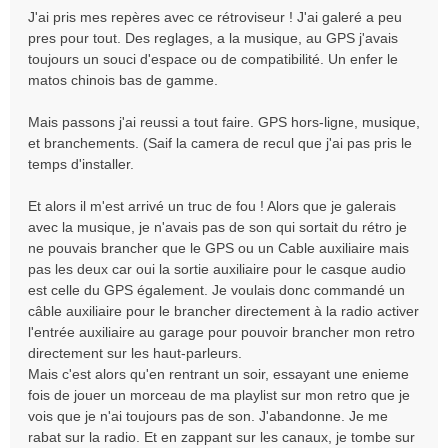
a
J'ai pris mes repères avec ce rétroviseur ! J'ai galeré a peu
g
pres pour tout. Des reglages, a la musique, au GPS j'avais
e
toujours un souci d'espace ou de compatibilité. Un enfer le
matos chinois bas de gamme.
Mais passons j'ai reussi a tout faire. GPS hors-ligne, musique,
et branchements. (Saif la camera de recul que j'ai pas pris le
temps d'installer.
Et alors il m'est arrivé un truc de fou ! Alors que je galerais
avec la musique, je n'avais pas de son qui sortait du rétro je
ne pouvais brancher que le GPS ou un Cable auxiliaire mais
pas les deux car oui la sortie auxiliaire pour le casque audio
est celle du GPS également. Je voulais donc commandé un
câble auxiliaire pour le brancher directement à la radio activer
l'entrée auxiliaire au garage pour pouvoir brancher mon retro
directement sur les haut-parleurs.
Mais c'est alors qu'en rentrant un soir, essayant une enieme
fois de jouer un morceau de ma playlist sur mon retro que je
vois que je n'ai toujours pas de son. J'abandonne. Je me
rabat sur la radio. Et en zappant sur les canaux, je tombe sur