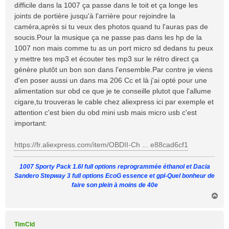
difficile dans la 1007 ça passe dans le toit et ça longe les
g
joints de portière jusqu'à l'arrière pour rejoindre la
e
caméra,après si tu veux des photos quand tu l'auras pas de
soucis.Pour la musique ça ne passe pas dans les hp de la
1007 non mais comme tu as un port micro sd dedans tu peux
y mettre tes mp3 et écouter tes mp3 sur le rétro direct ça
génère plutôt un bon son dans l'ensemble.Par contre je viens
d'en poser aussi un dans ma 206 Cc et là j'ai opté pour une
alimentation sur obd ce que je te conseille plutot que l'allume
cigare,tu trouveras le cable chez aliexpress ici par exemple et
attention c'est bien du obd mini usb mais micro usb c'est
important:
https://fr.aliexpress.com/item/OBDII-Ch ... e88cad6cf1
1007 Sporty Pack 1.6l full options reprogrammée éthanol et Dacia
Sandero Stepway 3 full options EcoG essence et gpl-Quel bonheur de
faire son plein à moins de 40e
H
a
u
t
TimCld