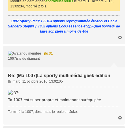
Modifié en dernier par
androiduserdu03
le mardi 11 octobre 2016,
13:09:34, modifié 2 fois.
1007 Sporty Pack 1.6l full options reprogrammée éthanol et Dacia
Sandero Stepway 3 full options EcoG essence et gpl-Quel bonheur de
faire son plein à moins de 40e
H
a
u
t
jbc31
1007iste de diamant
Re: (Ma 1007)La sporty multimédia geek edition
M
mardi 11 octobre 2016, 13:02:05
e
s
s
Ta 1007 est super propre et maintenant suréquipée
a
g
Terminé la 1007, désormais je roule en Juke.
e
H
a
u