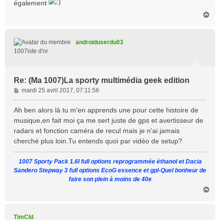
également
H
a
u
t
androiduserdu03
1007iste d'or
Re: (Ma 1007)La sporty multimédia geek edition
M
mardi 25 avril 2017, 07:11:56
e
s
Ah ben alors là tu m'en apprends une pour cette histoire de
s
musique,en fait moi ça me sert juste de gps et avertisseur de
a
radars et fonction caméra de recul mais je n'ai jamais
g
cherché plus loin.Tu entends quoi par vidéo de setup?
e
1007 Sporty Pack 1.6l full options reprogrammée éthanol et Dacia
Sandero Stepway 3 full options EcoG essence et gpl-Quel bonheur de
faire son plein à moins de 40e
H
a
u
t
TimCld