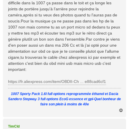
difficile dans la 1007 ça passe dans le toit et ça longe les
g
joints de portière jusqu'à l'arrière pour rejoindre la
e
caméra,après si tu veux des photos quand tu l'auras pas de
soucis.Pour la musique ça ne passe pas dans les hp de la
1007 non mais comme tu as un port micro sd dedans tu peux
y mettre tes mp3 et écouter tes mp3 sur le rétro direct ça
génère plutôt un bon son dans l'ensemble.Par contre je viens
d'en poser aussi un dans ma 206 Cc et là j'ai opté pour une
alimentation sur obd ce que je te conseille plutot que l'allume
cigare,tu trouveras le cable chez aliexpress ici par exemple et
attention c'est bien du obd mini usb mais micro usb c'est
important:
https://fr.aliexpress.com/item/OBDII-Ch ... e88cad6cf1
1007 Sporty Pack 1.6l full options reprogrammée éthanol et Dacia
Sandero Stepway 3 full options EcoG essence et gpl-Quel bonheur de
faire son plein à moins de 40e
H
a
u
t
TimCld