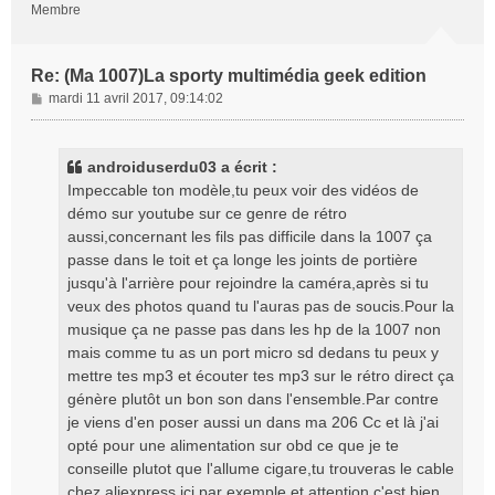
Membre
Re: (Ma 1007)La sporty multimédia geek edition
M
mardi 11 avril 2017, 09:14:02
e
s
s
androiduserdu03 a écrit :
a
Impeccable ton modèle,tu peux voir des vidéos de
g
démo sur youtube sur ce genre de rétro
e
aussi,concernant les fils pas difficile dans la 1007 ça
passe dans le toit et ça longe les joints de portière
jusqu'à l'arrière pour rejoindre la caméra,après si tu
veux des photos quand tu l'auras pas de soucis.Pour la
musique ça ne passe pas dans les hp de la 1007 non
mais comme tu as un port micro sd dedans tu peux y
mettre tes mp3 et écouter tes mp3 sur le rétro direct ça
génère plutôt un bon son dans l'ensemble.Par contre
je viens d'en poser aussi un dans ma 206 Cc et là j'ai
opté pour une alimentation sur obd ce que je te
conseille plutot que l'allume cigare,tu trouveras le cable
chez aliexpress ici par exemple et attention c'est bien