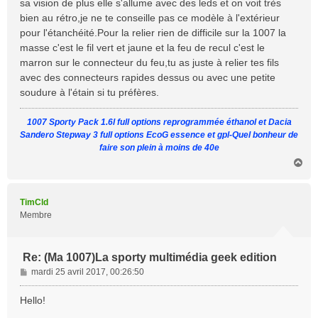
sa vision de plus elle s'allume avec des leds et on voit très
a
bien au rétro,je ne te conseille pas ce modèle à l'extérieur
g
pour l'étanchéité.Pour la relier rien de difficile sur la 1007 la
e
masse c'est le fil vert et jaune et la feu de recul c'est le
marron sur le connecteur du feu,tu as juste à relier tes fils
avec des connecteurs rapides dessus ou avec une petite
soudure à l'étain si tu préfères.
1007 Sporty Pack 1.6l full options reprogrammée éthanol et Dacia
Sandero Stepway 3 full options EcoG essence et gpl-Quel bonheur de
faire son plein à moins de 40e
H
a
u
t
TimCld
Membre
Re: (Ma 1007)La sporty multimédia geek edition
M
mardi 25 avril 2017, 00:26:50
e
s
Hello!
s