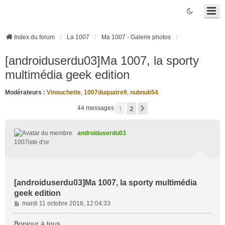
Index du forum
La 1007
Ma 1007 - Galerie photos
[androiduserdu03]Ma 1007, la sporty
multimédia geek edition
Modérateurs :
Vinouchette
,
1007duquatre9
,
nubnub54
1
2
Suivante
44 messages
androiduserdu03
1007iste d'or
[androiduserdu03]Ma 1007, la sporty multimédia
geek edition
M
mardi 11 octobre 2016, 12:04:33
e
s
Bonjour à tous,