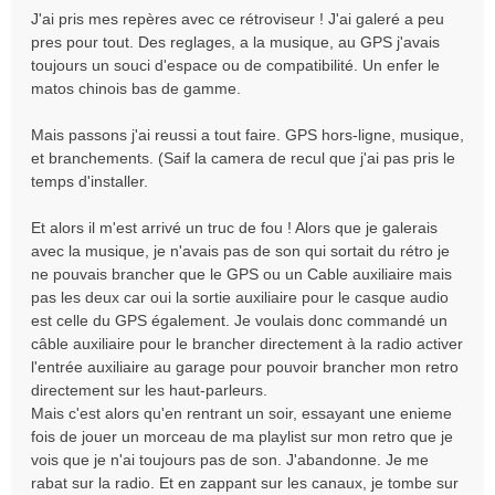
a
J'ai pris mes repères avec ce rétroviseur ! J'ai galeré a peu
g
pres pour tout. Des reglages, a la musique, au GPS j'avais
e
toujours un souci d'espace ou de compatibilité. Un enfer le
matos chinois bas de gamme.
Mais passons j'ai reussi a tout faire. GPS hors-ligne, musique,
et branchements. (Saif la camera de recul que j'ai pas pris le
temps d'installer.
Et alors il m'est arrivé un truc de fou ! Alors que je galerais
avec la musique, je n'avais pas de son qui sortait du rétro je
ne pouvais brancher que le GPS ou un Cable auxiliaire mais
pas les deux car oui la sortie auxiliaire pour le casque audio
est celle du GPS également. Je voulais donc commandé un
câble auxiliaire pour le brancher directement à la radio activer
l'entrée auxiliaire au garage pour pouvoir brancher mon retro
directement sur les haut-parleurs.
Mais c'est alors qu'en rentrant un soir, essayant une enieme
fois de jouer un morceau de ma playlist sur mon retro que je
vois que je n'ai toujours pas de son. J'abandonne. Je me
rabat sur la radio. Et en zappant sur les canaux, je tombe sur