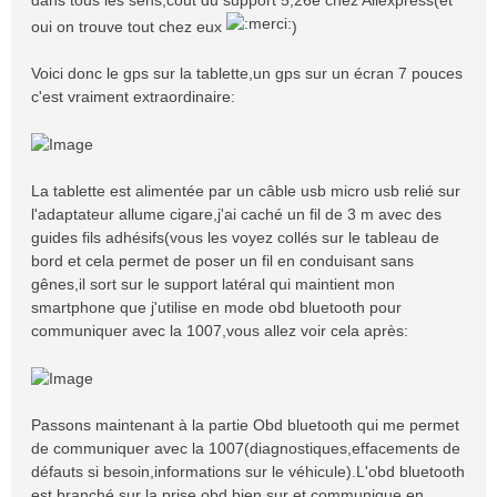
dans tous les sens,coût du support 5,26e chez Aliexpress(et
oui on trouve tout chez eux
)
Voici donc le gps sur la tablette,un gps sur un écran 7 pouces
c'est vraiment extraordinaire:
La tablette est alimentée par un câble usb micro usb relié sur
l'adaptateur allume cigare,j'ai caché un fil de 3 m avec des
guides fils adhésifs(vous les voyez collés sur le tableau de
bord et cela permet de poser un fil en conduisant sans
gênes,il sort sur le support latéral qui maintient mon
smartphone que j'utilise en mode obd bluetooth pour
communiquer avec la 1007,vous allez voir cela après:
Passons maintenant à la partie Obd bluetooth qui me permet
de communiquer avec la 1007(diagnostiques,effacements de
défauts si besoin,informations sur le véhicule).L'obd bluetooth
est branché sur la prise obd bien sur et communique en