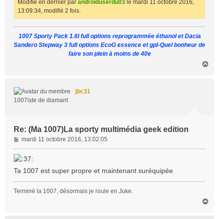
Modifié en dernier par
androiduserdu03
le mardi 11 octobre 2016,
13:09:34, modifié 2 fois.
1007 Sporty Pack 1.6l full options reprogrammée éthanol et Dacia
Sandero Stepway 3 full options EcoG essence et gpl-Quel bonheur de
faire son plein à moins de 40e
H
a
u
t
jbc31
1007iste de diamant
Re: (Ma 1007)La sporty multimédia geek edition
M
mardi 11 octobre 2016, 13:02:05
e
s
s
Ta 1007 est super propre et maintenant suréquipée
a
g
Terminé la 1007, désormais je roule en Juke.
e
H
a
u