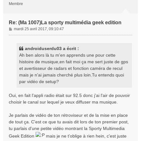
Membre
Re: (Ma 1007)La sporty multimédia geek edition
M
mardi 25 avril 2017, 09:10:47
e
s
s
androiduserdu03 a écrit :
a
Ah ben alors là tu m'en apprends une pour cette
g
histoire de musique,en fait moi ça me sert juste de gps
e
et avertisseur de radars et fonction caméra de recul
mais je n'ai jamais cherché plus loin.Tu entends quoi
par vidéo de setup?
Oui, en fait l'appli radio était sur 92.5 donc j'ai l'air de pouvoir
choisir le canal sur lequel je veux diffuser ma musique.
Je parlais de vidéo de ton rétroviseur et de la mise en place
de tout ça. C'est ce que tu avais dit lors de ton premier post,
tu parlais d'une petite vidéo montrant la Sporty Multimedia
Geek Edition
mais je ne t'oblige à rien hein, c'est juste