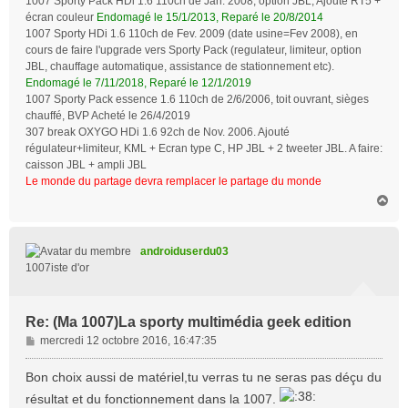
1007 Sporty Pack HDi 1.6 110ch de Jan. 2008, option JBL, Ajouté RT5 +
écran couleur
Endomagé le 15/1/2013, Reparé le 20/8/2014
1007 Sporty HDi 1.6 110ch de Fev. 2009 (date usine=Fev 2008), en
cours de faire l'upgrade vers Sporty Pack (regulateur, limiteur, option
JBL, chauffage automatique, assistance de stationnement etc).
Endomagé le 7/11/2018, Reparé le 12/1/2019
1007 Sporty Pack essence 1.6 110ch de 2/6/2006, toit ouvrant, sièges
chauffé, BVP Acheté le 26/4/2019
307 break OXYGO HDi 1.6 92ch de Nov. 2006. Ajouté
régulateur+limiteur, KML + Ecran type C, HP JBL + 2 tweeter JBL. A faire:
caisson JBL + ampli JBL
Le monde du partage devra remplacer le partage du monde
H
a
u
t
androiduserdu03
1007iste d'or
Re: (Ma 1007)La sporty multimédia geek edition
M
mercredi 12 octobre 2016, 16:47:35
e
s
Bon choix aussi de matériel,tu verras tu ne seras pas déçu du
s
résultat et du fonctionnement dans la 1007.
a