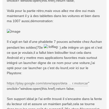
onclick="window.open(this.href);return false;
Voilà pour la partie rétro,mais vous allez me dire oui mais
maintenant il y à des tablettes dans les voitures et bien dans
ma 1007 aussi,démonstration:
Il s'agit en fait d'une phablette 7 pouces achetée chez Auchan
pendant les soldes(70e
),elle intègre un gps et c'est
ce que je voulais,il a fallut bien bidouiller tout cela dans
Android et y mettre mes applications favorites mais surtout
intégré un launcher digne de ce nom pour une voiture,j'ai
opté pour car launcher ça c'est du lourd,voir ici sur le
Playstore:
https://play.google.com/store/apps/deta ... r.motorcar
"
onclick="window.open(this.href);return false;
Son support idéal je l'ai enfin trouvé il s'encastre dans la fente
du lecteur cd et assure un maintien parfait,cela se tourne