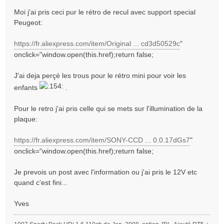
g
Moi j'ai pris ceci pur le rétro de recul avec support special
e
Peugeot:
https://fr.aliexpress.com/item/Original ... cd3d50529c
"
onclick="window.open(this.href);return false;
J'ai deja perçé les trous pour le rétro mini pour voir les
enfants
.
Pour le retro j'ai pris celle qui se mets sur l'illumination de la
plaque:
https://fr.aliexpress.com/item/SONY-CCD ... 0.0.17dGs7
"
onclick="window.open(this.href);return false;
Je prevois un post avec l'information ou j'ai pris le 12V etc
quand c'est fini...
Yves