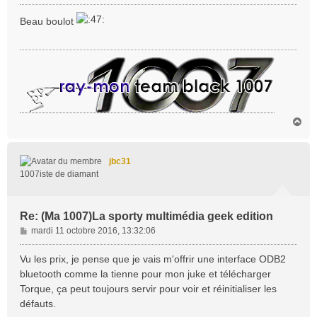
e
s
Beau boulot
s
a
g
e
H
a
u
t
jbc31
1007iste de diamant
Re: (Ma 1007)La sporty multimédia geek edition
M
mardi 11 octobre 2016, 13:32:06
e
s
Vu les prix, je pense que je vais m'offrir une interface ODB2
s
bluetooth comme la tienne pour mon juke et télécharger
a
Torque, ça peut toujours servir pour voir et réinitialiser les
g
défauts.
e