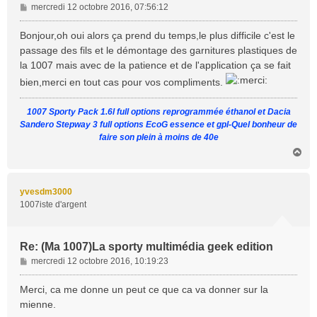
M
mercredi 12 octobre 2016, 07:56:12
e
s
Bonjour,oh oui alors ça prend du temps,le plus difficile c'est le
s
passage des fils et le démontage des garnitures plastiques de
a
la 1007 mais avec de la patience et de l'application ça se fait
g
bien,merci en tout cas pour vos compliments.
e
1007 Sporty Pack 1.6l full options reprogrammée éthanol et Dacia
Sandero Stepway 3 full options EcoG essence et gpl-Quel bonheur de
faire son plein à moins de 40e
H
a
u
t
yvesdm3000
1007iste d'argent
Re: (Ma 1007)La sporty multimédia geek edition
M
mercredi 12 octobre 2016, 10:19:23
e
s
Merci, ca me donne un peut ce que ca va donner sur la
s
mienne.
a