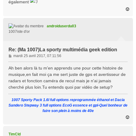
également
H
a
u
t
androiduserdu03
1007iste d'or
Re: (Ma 1007)La sporty multimédia geek edition
M
mardi 25 avril 2017, 07:11:56
e
s
Ah ben alors là tu m'en apprends une pour cette histoire de
s
musique,en fait moi ça me sert juste de gps et avertisseur de
a
radars et fonction caméra de recul mais je n'ai jamais
g
cherché plus loin.Tu entends quoi par vidéo de setup?
e
1007 Sporty Pack 1.6l full options reprogrammée éthanol et Dacia
Sandero Stepway 3 full options EcoG essence et gpl-Quel bonheur de
faire son plein à moins de 40e
H
a
u
t
TimCld