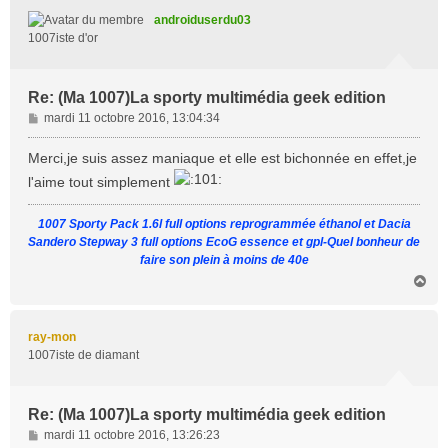
t
androiduserdu03
1007iste d'or
Re: (Ma 1007)La sporty multimédia geek edition
M
mardi 11 octobre 2016, 13:04:34
e
s
Merci,je suis assez maniaque et elle est bichonnée en effet,je
s
l'aime tout simplement
a
g
1007 Sporty Pack 1.6l full options reprogrammée éthanol et Dacia
e
Sandero Stepway 3 full options EcoG essence et gpl-Quel bonheur de
faire son plein à moins de 40e
H
a
u
t
ray-mon
1007iste de diamant
Re: (Ma 1007)La sporty multimédia geek edition
M
mardi 11 octobre 2016, 13:26:23