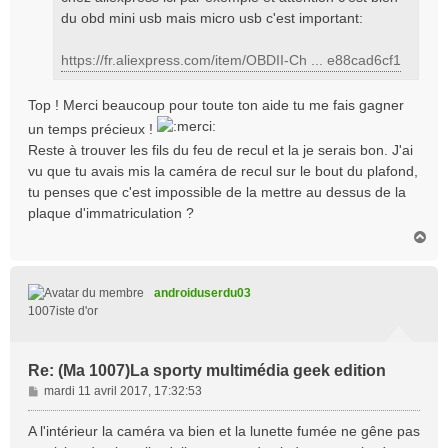
du obd mini usb mais micro usb c'est important:
https://fr.aliexpress.com/item/OBDII-Ch ... e88cad6cf1
Top ! Merci beaucoup pour toute ton aide tu me fais gagner
un temps précieux !
Reste à trouver les fils du feu de recul et la je serais bon. J'ai
vu que tu avais mis la caméra de recul sur le bout du plafond,
tu penses que c'est impossible de la mettre au dessus de la
plaque d'immatriculation ?
H
a
u
t
androiduserdu03
1007iste d'or
Re: (Ma 1007)La sporty multimédia geek edition
M
mardi 11 avril 2017, 17:32:53
e
s
A l'intérieur la caméra va bien et la lunette fumée ne gêne pas
s