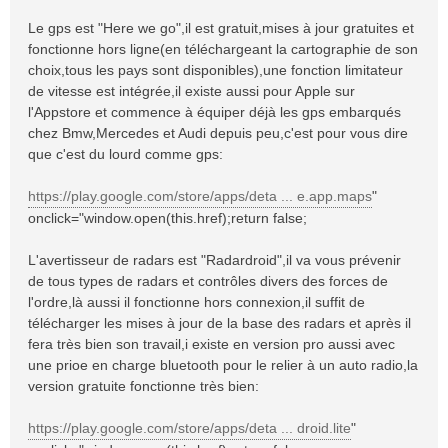
Le gps est "Here we go",il est gratuit,mises à jour gratuites et
fonctionne hors ligne(en téléchargeant la cartographie de son
choix,tous les pays sont disponibles),une fonction limitateur
de vitesse est intégrée,il existe aussi pour Apple sur
l'Appstore et commence à équiper déjà les gps embarqués
chez Bmw,Mercedes et Audi depuis peu,c'est pour vous dire
que c'est du lourd comme gps:
https://play.google.com/store/apps/deta ... e.app.maps
"
onclick="window.open(this.href);return false;
L'avertisseur de radars est "Radardroid",il va vous prévenir
de tous types de radars et contrôles divers des forces de
l'ordre,là aussi il fonctionne hors connexion,il suffit de
télécharger les mises à jour de la base des radars et après il
fera très bien son travail,i existe en version pro aussi avec
une prioe en charge bluetooth pour le relier à un auto radio,la
version gratuite fonctionne très bien:
https://play.google.com/store/apps/deta ... droid.lite
"