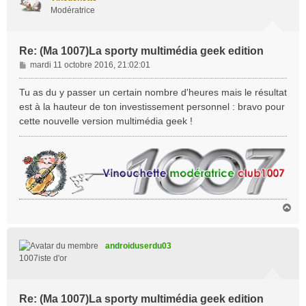
Modératrice
Re: (Ma 1007)La sporty multimédia geek edition
M
mardi 11 octobre 2016, 21:02:01
e
s
Tu as du y passer un certain nombre d'heures mais le résultat
s
est à la hauteur de ton investissement personnel : bravo pour
a
cette nouvelle version multimédia geek !
g
e
H
a
u
t
androiduserdu03
1007iste d'or
Re: (Ma 1007)La sporty multimédia geek edition