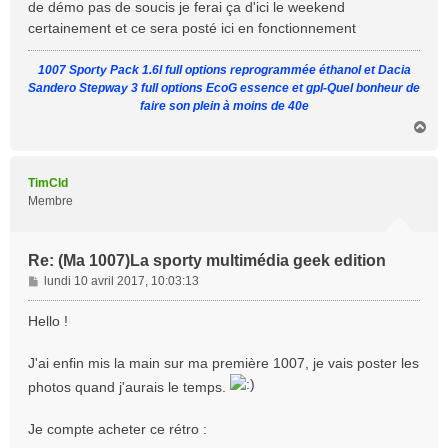
de démo pas de soucis je ferai ça d'ici le weekend
certainement et ce sera posté ici en fonctionnement
1007 Sporty Pack 1.6l full options reprogrammée éthanol et Dacia
Sandero Stepway 3 full options EcoG essence et gpl-Quel bonheur de
faire son plein à moins de 40e
H
a
u
t
TimCld
Membre
Re: (Ma 1007)La sporty multimédia geek edition
M
lundi 10 avril 2017, 10:03:13
e
s
Hello !
s
a
J'ai enfin mis la main sur ma première 1007, je vais poster les
g
photos quand j'aurais le temps.
e
Je compte acheter ce rétro :