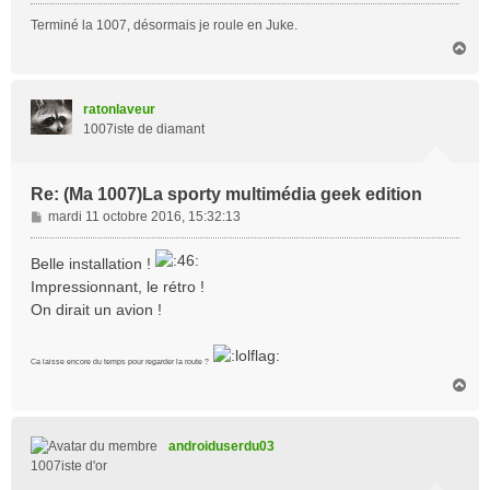
Terminé la 1007, désormais je roule en Juke.
H
a
u
t
ratonlaveur
1007iste de diamant
Re: (Ma 1007)La sporty multimédia geek edition
M
mardi 11 octobre 2016, 15:32:13
e
s
Belle installation !
s
Impressionnant, le rétro !
a
On dirait un avion !
g
e
Ca laisse encore du temps pour regarder la route ?
H
a
u
t
androiduserdu03
1007iste d'or