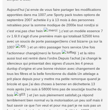
s
a
Aujourd'hui j'ai envie de vous faire partager les modifications
g
apportées dans ma 1007,une Sporty pack toutes options de
e
septembre 2007 achetée il y à 13 mois à des personnes
retraitées pour la somme modique de 2000e tout rond(si si
c'est vrai,pas cher hein
),c'est un modèle essence 7
cv 1.6l.Il s'agit d'une première main qui totalisait 52500 kms
avec un soucis de porte passager(tiens c'est bizarre ça sur la
1007
) et un rétro passager hors service.Une fois
l'actionneur changé(merci le forum
) et la rétro
aussi tout est rentré dans l'ordre.Depuis l’achat j'ai changé le
silencieux qui présentait des signes d'usure,les 4 pneus
dunlop d'origine et une bonne révision avec changement de
tous les filtres et la belle fonctionne du diable.Un attelage a
prit place depuis pour y mettre ma petite remorque quand je
bricole et que j'ai des choses à benner en déchetterie.13
mois après j'en suis à 58000 kms pas de soucis(je touche du
bois
) et j'en suis pleinement satisfait,ça répond
terriblement bien normal vu la motorisation,un peu soif mais il
faut savoir ce que l'on veut et pour ma part je ne suis pas un