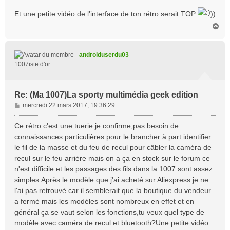
Et une petite vidéo de l'interface de ton rétro serait TOP
))
H
a
u
t
androiduserdu03
1007iste d'or
Re: (Ma 1007)La sporty multimédia geek edition
M
mercredi 22 mars 2017, 19:36:29
e
s
Ce rétro c'est une tuerie je confirme,pas besoin de
s
connaissances particulières pour le brancher à part identifier
a
le fil de la masse et du feu de recul pour câbler la caméra de
g
recul sur le feu arrière mais on a ça en stock sur le forum ce
e
n'est difficile et les passages des fils dans la 1007 sont assez
simples.Après le modèle que j'ai acheté sur Aliexpress je ne
l'ai pas retrouvé car il semblerait que la boutique du vendeur
a fermé mais les modèles sont nombreux en effet et en
général ça se vaut selon les fonctions,tu veux quel type de
modèle avec caméra de recul et bluetooth?Une petite vidéo