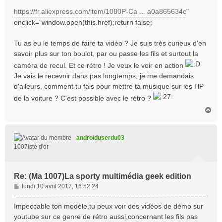
https://fr.aliexpress.com/item/1080P-Ca ... a0a865634c
"
onclick="window.open(this.href);return false;
Tu as eu le temps de faire ta vidéo ? Je suis très curieux d'en
savoir plus sur ton boulot, par ou passe les fils et surtout la
caméra de recul. Et ce rétro ! Je veux le voir en action
Je vais le recevoir dans pas longtemps, je me demandais
d'aileurs, comment tu fais pour mettre ta musique sur les HP
de la voiture ? C'est possible avec le rétro ?
H
a
u
t
androiduserdu03
1007iste d'or
Re: (Ma 1007)La sporty multimédia geek edition
M
lundi 10 avril 2017, 16:52:24
e
s
Impeccable ton modèle,tu peux voir des vidéos de démo sur
s
youtube sur ce genre de rétro aussi,concernant les fils pas
a