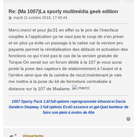
Re: (Ma 1007)La sporty multimédia geek edition
M
mardi 11 octobre 2016, 17:40:44
e
s
Merci,merci et pour jbc31 en effet vu le prix de l'interface
s
couplée à l'application ça ne vaut pas le coup de s'en priver
a
et en plus ça évite un passage à la valise car la version pro
g
payante permet la réinitialisation des défauts et activation des
e
fonctions ce qui n'est pas le cas de la version gratuite de
Torque.On serait sur un forum dédié à la 107 je vous aurai
posté la pose des capteurs de stationnement à l'avant et à
l'arrière ainsi que de la caméra de recul,maintenant je vais
me mettre à la pose du kit de fermeture centralisée à
distance sur la 107 de Madame.
1007 Sporty Pack 1.6l full options reprogrammée éthanol et Dacia
Sandero Stepway 3 full options EcoG essence et gpl-Quel bonheur de
faire son plein à moins de 40e
H
a
u
t
Vinouchette