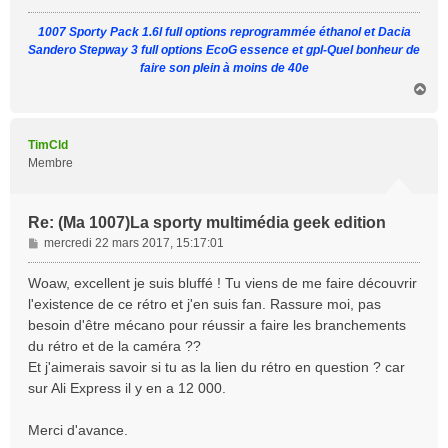
g
1007 Sporty Pack 1.6l full options reprogrammée éthanol et Dacia
e
Sandero Stepway 3 full options EcoG essence et gpl-Quel bonheur de
faire son plein à moins de 40e
H
a
u
t
TimCld
Membre
Re: (Ma 1007)La sporty multimédia geek edition
M
mercredi 22 mars 2017, 15:17:01
e
s
Woaw, excellent je suis bluffé ! Tu viens de me faire découvrir
s
l'existence de ce rétro et j'en suis fan. Rassure moi, pas
a
besoin d'être mécano pour réussir a faire les branchements
g
du rétro et de la caméra ??
e
Et j'aimerais savoir si tu as la lien du rétro en question ? car
sur Ali Express il y en a 12 000.
Merci d'avance.