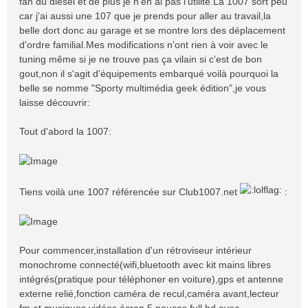
fan du diesel et de plus je n'en ai pas l'utilité.La 1007 sort peu
car j'ai aussi une 107 que je prends pour aller au travail,la
belle dort donc au garage et se montre lors des déplacement
d'ordre familial.Mes modifications n'ont rien à voir avec le
tuning même si je ne trouve pas ça vilain si c'est de bon
gout,non il s'agit d'équipements embarqué voilà pourquoi la
belle se nomme "Sporty multimédia geek édition",je vous
laisse découvrir:
Tout d'abord la 1007:
Tiens voilà une 1007 référencée sur Club1007.net
:
Pour commencer,installation d'un rétroviseur intérieur
monochrome connecté(wifi,bluetooth avec kit mains libres
intégrés(pratique pour téléphoner en voiture),gps et antenne
externe relié,fonction caméra de recul,caméra avant,lecteur
fm et musiques,vidéos,écran 5 pouces full hd avec