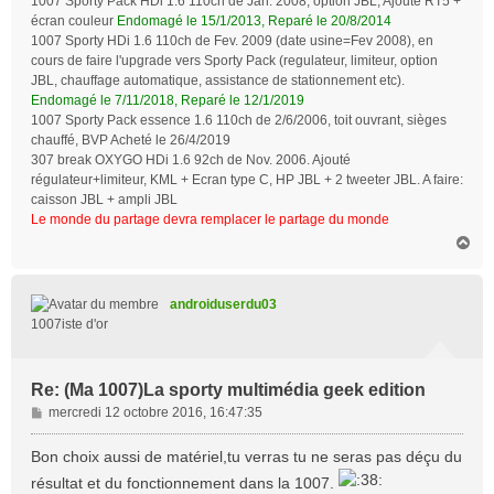
1007 Sporty Pack HDi 1.6 110ch de Jan. 2008, option JBL, Ajouté RT5 +
écran couleur
Endomagé le 15/1/2013, Reparé le 20/8/2014
1007 Sporty HDi 1.6 110ch de Fev. 2009 (date usine=Fev 2008), en
cours de faire l'upgrade vers Sporty Pack (regulateur, limiteur, option
JBL, chauffage automatique, assistance de stationnement etc).
Endomagé le 7/11/2018, Reparé le 12/1/2019
1007 Sporty Pack essence 1.6 110ch de 2/6/2006, toit ouvrant, sièges
chauffé, BVP Acheté le 26/4/2019
307 break OXYGO HDi 1.6 92ch de Nov. 2006. Ajouté
régulateur+limiteur, KML + Ecran type C, HP JBL + 2 tweeter JBL. A faire:
caisson JBL + ampli JBL
Le monde du partage devra remplacer le partage du monde
H
a
u
t
androiduserdu03
1007iste d'or
Re: (Ma 1007)La sporty multimédia geek edition
M
mercredi 12 octobre 2016, 16:47:35
e
s
Bon choix aussi de matériel,tu verras tu ne seras pas déçu du
s
résultat et du fonctionnement dans la 1007.
a