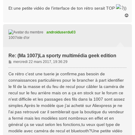
Et une petite vidéo de l'interface de ton rétro serait TOP
))
H
a
u
t
androiduserdu03
1007iste d'or
Re: (Ma 1007)La sporty multimédia geek edition
M
mercredi 22 mars 2017, 19:36:29
e
s
Ce rétro c'est une tuerie je confirme,pas besoin de
s
connaissances particulières pour le brancher à part identifier
a
le fil de la masse et du feu de recul pour câbler la caméra de
g
recul sur le feu arrière mais on a ça en stock sur le forum ce
e
n'est difficile et les passages des fils dans la 1007 sont assez
simples.Après le modèle que j'ai acheté sur Aliexpress je ne
l'ai pas retrouvé car il semblerait que la boutique du vendeur
a fermé mais les modèles sont nombreux en effet et en
général ça se vaut selon les fonctions,tu veux quel type de
modèle avec caméra de recul et bluetooth?Une petite vidéo