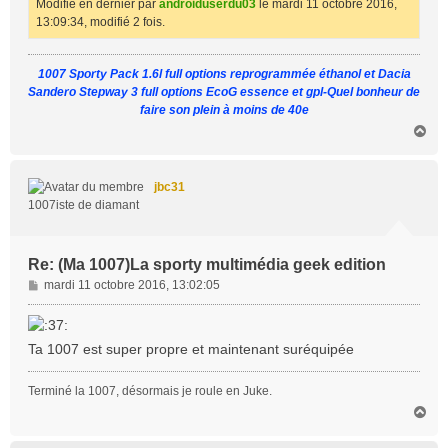
Modifié en dernier par
androiduserdu03
le mardi 11 octobre 2016,
13:09:34, modifié 2 fois.
1007 Sporty Pack 1.6l full options reprogrammée éthanol et Dacia
Sandero Stepway 3 full options EcoG essence et gpl-Quel bonheur de
faire son plein à moins de 40e
H
a
u
t
jbc31
1007iste de diamant
Re: (Ma 1007)La sporty multimédia geek edition
M
mardi 11 octobre 2016, 13:02:05
e
s
s
Ta 1007 est super propre et maintenant suréquipée
a
g
Terminé la 1007, désormais je roule en Juke.
e
H
a
u