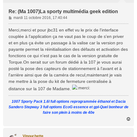
Re: (Ma 1007)La sporty multimédia geek edition
M
mardi 11 octobre 2016, 17:40:44
e
s
Merci,merci et pour jbc31 en effet vu le prix de l'interface
s
couplée à l'application ça ne vaut pas le coup de s'en priver
a
et en plus ça évite un passage à la valise car la version pro
g
payante permet la réinitialisation des défauts et activation des
e
fonctions ce qui n'est pas le cas de la version gratuite de
Torque.On serait sur un forum dédié à la 107 je vous aurai
posté la pose des capteurs de stationnement à l'avant et à
l'arrière ainsi que de la caméra de recul,maintenant je vais
me mettre à la pose du kit de fermeture centralisée à
distance sur la 107 de Madame.
1007 Sporty Pack 1.6l full options reprogrammée éthanol et Dacia
Sandero Stepway 3 full options EcoG essence et gpl-Quel bonheur de
faire son plein à moins de 40e
H
a
u
t
Vinouchette