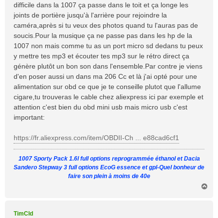
difficile dans la 1007 ça passe dans le toit et ça longe les
g
joints de portière jusqu'à l'arrière pour rejoindre la
e
caméra,après si tu veux des photos quand tu l'auras pas de
soucis.Pour la musique ça ne passe pas dans les hp de la
1007 non mais comme tu as un port micro sd dedans tu peux
y mettre tes mp3 et écouter tes mp3 sur le rétro direct ça
génère plutôt un bon son dans l'ensemble.Par contre je viens
d'en poser aussi un dans ma 206 Cc et là j'ai opté pour une
alimentation sur obd ce que je te conseille plutot que l'allume
cigare,tu trouveras le cable chez aliexpress ici par exemple et
attention c'est bien du obd mini usb mais micro usb c'est
important:
https://fr.aliexpress.com/item/OBDII-Ch ... e88cad6cf1
1007 Sporty Pack 1.6l full options reprogrammée éthanol et Dacia
Sandero Stepway 3 full options EcoG essence et gpl-Quel bonheur de
faire son plein à moins de 40e
H
a
u
t
TimCld