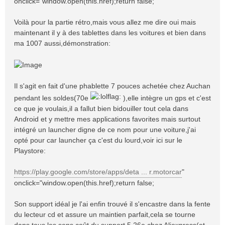
onclick="window.open(this.href);return false;
Voilà pour la partie rétro,mais vous allez me dire oui mais
maintenant il y à des tablettes dans les voitures et bien dans
ma 1007 aussi,démonstration:
Il s'agit en fait d'une phablette 7 pouces achetée chez Auchan
pendant les soldes(70e
),elle intègre un gps et c'est
ce que je voulais,il a fallut bien bidouiller tout cela dans
Android et y mettre mes applications favorites mais surtout
intégré un launcher digne de ce nom pour une voiture,j'ai
opté pour car launcher ça c'est du lourd,voir ici sur le
Playstore:
https://play.google.com/store/apps/deta ... r.motorcar
"
onclick="window.open(this.href);return false;
Son support idéal je l'ai enfin trouvé il s'encastre dans la fente
du lecteur cd et assure un maintien parfait,cela se tourne