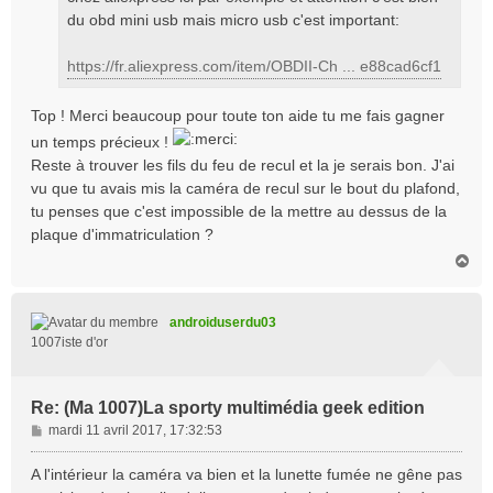
du obd mini usb mais micro usb c'est important:
https://fr.aliexpress.com/item/OBDII-Ch ... e88cad6cf1
Top ! Merci beaucoup pour toute ton aide tu me fais gagner
un temps précieux !
Reste à trouver les fils du feu de recul et la je serais bon. J'ai
vu que tu avais mis la caméra de recul sur le bout du plafond,
tu penses que c'est impossible de la mettre au dessus de la
plaque d'immatriculation ?
H
a
u
t
androiduserdu03
1007iste d'or
Re: (Ma 1007)La sporty multimédia geek edition
M
mardi 11 avril 2017, 17:32:53
e
s
A l'intérieur la caméra va bien et la lunette fumée ne gêne pas
s