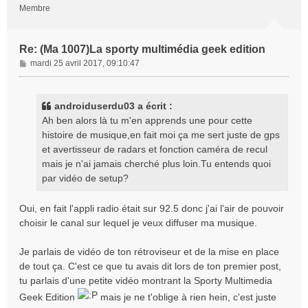
Membre
Re: (Ma 1007)La sporty multimédia geek edition
M
mardi 25 avril 2017, 09:10:47
e
s
s
androiduserdu03 a écrit :
a
Ah ben alors là tu m'en apprends une pour cette
g
histoire de musique,en fait moi ça me sert juste de gps
e
et avertisseur de radars et fonction caméra de recul
mais je n'ai jamais cherché plus loin.Tu entends quoi
par vidéo de setup?
Oui, en fait l'appli radio était sur 92.5 donc j'ai l'air de pouvoir
choisir le canal sur lequel je veux diffuser ma musique.
Je parlais de vidéo de ton rétroviseur et de la mise en place
de tout ça. C'est ce que tu avais dit lors de ton premier post,
tu parlais d'une petite vidéo montrant la Sporty Multimedia
Geek Edition
mais je ne t'oblige à rien hein, c'est juste