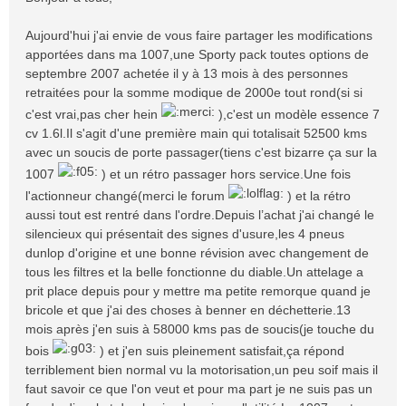
s
a
Aujourd'hui j'ai envie de vous faire partager les modifications
g
apportées dans ma 1007,une Sporty pack toutes options de
e
septembre 2007 achetée il y à 13 mois à des personnes
retraitées pour la somme modique de 2000e tout rond(si si
c'est vrai,pas cher hein
),c'est un modèle essence 7
cv 1.6l.Il s'agit d'une première main qui totalisait 52500 kms
avec un soucis de porte passager(tiens c'est bizarre ça sur la
1007
) et un rétro passager hors service.Une fois
l'actionneur changé(merci le forum
) et la rétro
aussi tout est rentré dans l'ordre.Depuis l’achat j'ai changé le
silencieux qui présentait des signes d'usure,les 4 pneus
dunlop d'origine et une bonne révision avec changement de
tous les filtres et la belle fonctionne du diable.Un attelage a
prit place depuis pour y mettre ma petite remorque quand je
bricole et que j'ai des choses à benner en déchetterie.13
mois après j'en suis à 58000 kms pas de soucis(je touche du
bois
) et j'en suis pleinement satisfait,ça répond
terriblement bien normal vu la motorisation,un peu soif mais il
faut savoir ce que l'on veut et pour ma part je ne suis pas un