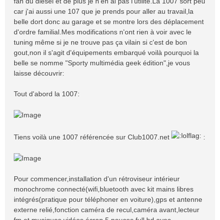
fan du diesel et de plus je n'en ai pas l'utilité.La 1007 sort peu
car j'ai aussi une 107 que je prends pour aller au travail,la
belle dort donc au garage et se montre lors des déplacement
d'ordre familial.Mes modifications n'ont rien à voir avec le
tuning même si je ne trouve pas ça vilain si c'est de bon
gout,non il s'agit d'équipements embarqué voilà pourquoi la
belle se nomme "Sporty multimédia geek édition",je vous
laisse découvrir:
Tout d'abord la 1007:
Tiens voilà une 1007 référencée sur Club1007.net
:
Pour commencer,installation d'un rétroviseur intérieur
monochrome connecté(wifi,bluetooth avec kit mains libres
intégrés(pratique pour téléphoner en voiture),gps et antenne
externe relié,fonction caméra de recul,caméra avant,lecteur
fm et musiques,vidéos,écran 5 pouces full hd avec