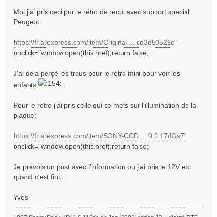
g
Moi j'ai pris ceci pur le rétro de recul avec support special
e
Peugeot:
https://fr.aliexpress.com/item/Original ... cd3d50529c
"
onclick="window.open(this.href);return false;
J'ai deja perçé les trous pour le rétro mini pour voir les
enfants
.
Pour le retro j'ai pris celle qui se mets sur l'illumination de la
plaque:
https://fr.aliexpress.com/item/SONY-CCD ... 0.0.17dGs7
"
onclick="window.open(this.href);return false;
Je prevois un post avec l'information ou j'ai pris le 12V etc
quand c'est fini...
Yves