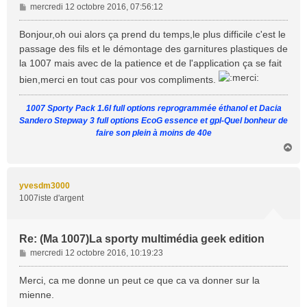
M
mercredi 12 octobre 2016, 07:56:12
e
s
Bonjour,oh oui alors ça prend du temps,le plus difficile c'est le
s
passage des fils et le démontage des garnitures plastiques de
a
la 1007 mais avec de la patience et de l'application ça se fait
g
bien,merci en tout cas pour vos compliments.
e
1007 Sporty Pack 1.6l full options reprogrammée éthanol et Dacia
Sandero Stepway 3 full options EcoG essence et gpl-Quel bonheur de
faire son plein à moins de 40e
H
a
u
t
yvesdm3000
1007iste d'argent
Re: (Ma 1007)La sporty multimédia geek edition
M
mercredi 12 octobre 2016, 10:19:23
e
s
Merci, ca me donne un peut ce que ca va donner sur la
s
mienne.
a