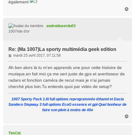
également
H
a
u
t
androiduserdu03
1007iste d'or
Re: (Ma 1007)La sporty multimédia geek edition
M
mardi 25 avril 2017, 07:11:56
e
s
Ah ben alors là tu m'en apprends une pour cette histoire de
s
musique,en fait moi ça me sert juste de gps et avertisseur de
a
radars et fonction caméra de recul mais je n'ai jamais
g
cherché plus loin.Tu entends quoi par vidéo de setup?
e
1007 Sporty Pack 1.6l full options reprogrammée éthanol et Dacia
Sandero Stepway 3 full options EcoG essence et gpl-Quel bonheur de
faire son plein à moins de 40e
H
a
u
t
TimCld