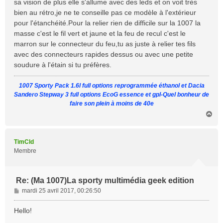
sa vision de plus elle s'allume avec des leds et on voit très
a
bien au rétro,je ne te conseille pas ce modèle à l'extérieur
g
pour l'étanchéité.Pour la relier rien de difficile sur la 1007 la
e
masse c'est le fil vert et jaune et la feu de recul c'est le
marron sur le connecteur du feu,tu as juste à relier tes fils
avec des connecteurs rapides dessus ou avec une petite
soudure à l'étain si tu préfères.
1007 Sporty Pack 1.6l full options reprogrammée éthanol et Dacia
Sandero Stepway 3 full options EcoG essence et gpl-Quel bonheur de
faire son plein à moins de 40e
H
a
u
t
TimCld
Membre
Re: (Ma 1007)La sporty multimédia geek edition
M
mardi 25 avril 2017, 00:26:50
e
s
Hello!
s