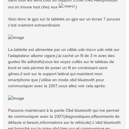
dans tous les sens,coût du support 5,26e chez Aliexpress(et
oui on trouve tout chez eux
)
Voici donc le gps sur la tablette,un gps sur un écran 7 pouces
c'est vraiment extraordinaire:
La tablette est alimentée par un câble usb micro usb relié sur
l'adaptateur allume cigare,j'ai caché un fil de 3 m avec des
guides fils adhésifs(vous les voyez collés sur le tableau de
bord et cela permet de poser un fil en conduisant sans
gênes,il sort sur le support latéral qui maintient mon
smartphone que j'utilise en mode obd bluetooth pour
communiquer avec la 1007,vous allez voir cela après:
Passons maintenant à la partie Obd bluetooth qui me permet
de communiquer avec la 1007(diagnostiques,effacements de
défauts si besoin,informations sur le véhicule).L'obd bluetooth
est branché sur la prise obd bien sur et communique en