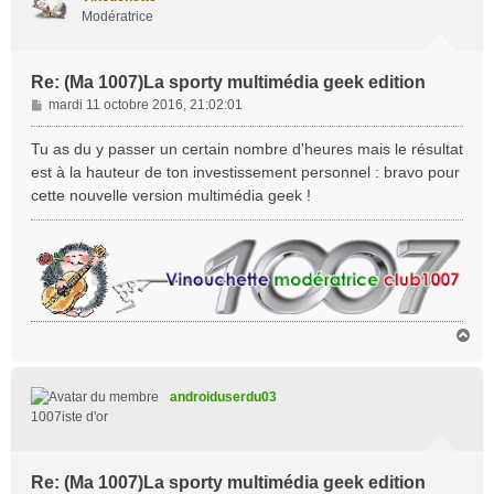
Modératrice
Re: (Ma 1007)La sporty multimédia geek edition
M
mardi 11 octobre 2016, 21:02:01
e
s
Tu as du y passer un certain nombre d'heures mais le résultat
s
est à la hauteur de ton investissement personnel : bravo pour
a
cette nouvelle version multimédia geek !
g
e
H
a
u
t
androiduserdu03
1007iste d'or
Re: (Ma 1007)La sporty multimédia geek edition