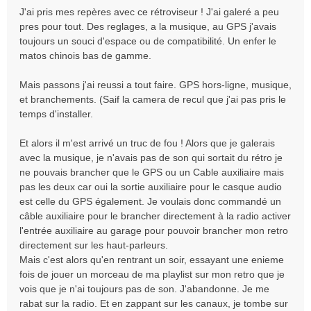
a
J'ai pris mes repères avec ce rétroviseur ! J'ai galeré a peu
g
pres pour tout. Des reglages, a la musique, au GPS j'avais
e
toujours un souci d'espace ou de compatibilité. Un enfer le
matos chinois bas de gamme.
Mais passons j'ai reussi a tout faire. GPS hors-ligne, musique,
et branchements. (Saif la camera de recul que j'ai pas pris le
temps d'installer.
Et alors il m'est arrivé un truc de fou ! Alors que je galerais
avec la musique, je n'avais pas de son qui sortait du rétro je
ne pouvais brancher que le GPS ou un Cable auxiliaire mais
pas les deux car oui la sortie auxiliaire pour le casque audio
est celle du GPS également. Je voulais donc commandé un
câble auxiliaire pour le brancher directement à la radio activer
l'entrée auxiliaire au garage pour pouvoir brancher mon retro
directement sur les haut-parleurs.
Mais c'est alors qu'en rentrant un soir, essayant une enieme
fois de jouer un morceau de ma playlist sur mon retro que je
vois que je n'ai toujours pas de son. J'abandonne. Je me
rabat sur la radio. Et en zappant sur les canaux, je tombe sur