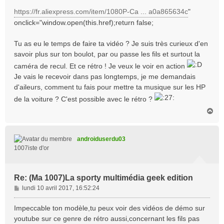
https://fr.aliexpress.com/item/1080P-Ca ... a0a865634c
"
onclick="window.open(this.href);return false;
Tu as eu le temps de faire ta vidéo ? Je suis très curieux d'en
savoir plus sur ton boulot, par ou passe les fils et surtout la
caméra de recul. Et ce rétro ! Je veux le voir en action
Je vais le recevoir dans pas longtemps, je me demandais
d'aileurs, comment tu fais pour mettre ta musique sur les HP
de la voiture ? C'est possible avec le rétro ?
H
a
u
t
androiduserdu03
1007iste d'or
Re: (Ma 1007)La sporty multimédia geek edition
M
lundi 10 avril 2017, 16:52:24
e
s
Impeccable ton modèle,tu peux voir des vidéos de démo sur
s
youtube sur ce genre de rétro aussi,concernant les fils pas
a