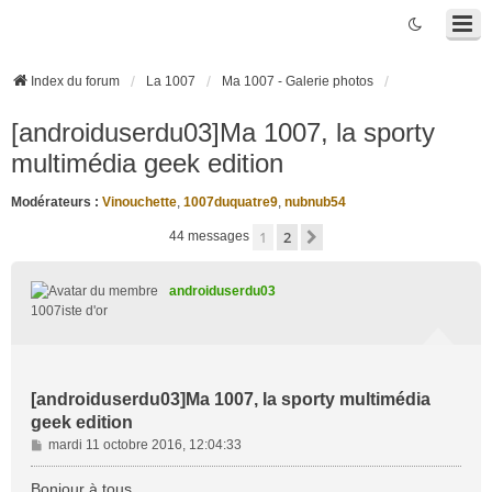
Index du forum
La 1007
Ma 1007 - Galerie photos
[androiduserdu03]Ma 1007, la sporty
multimédia geek edition
Modérateurs :
Vinouchette
,
1007duquatre9
,
nubnub54
1
2
Suivante
44 messages
androiduserdu03
1007iste d'or
[androiduserdu03]Ma 1007, la sporty multimédia
geek edition
M
mardi 11 octobre 2016, 12:04:33
e
s
Bonjour à tous,