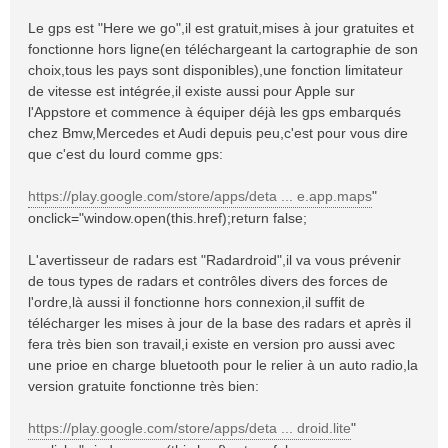
Le gps est "Here we go",il est gratuit,mises à jour gratuites et
fonctionne hors ligne(en téléchargeant la cartographie de son
choix,tous les pays sont disponibles),une fonction limitateur
de vitesse est intégrée,il existe aussi pour Apple sur
l'Appstore et commence à équiper déjà les gps embarqués
chez Bmw,Mercedes et Audi depuis peu,c'est pour vous dire
que c'est du lourd comme gps:
https://play.google.com/store/apps/deta ... e.app.maps
"
onclick="window.open(this.href);return false;
L'avertisseur de radars est "Radardroid",il va vous prévenir
de tous types de radars et contrôles divers des forces de
l'ordre,là aussi il fonctionne hors connexion,il suffit de
télécharger les mises à jour de la base des radars et après il
fera très bien son travail,i existe en version pro aussi avec
une prioe en charge bluetooth pour le relier à un auto radio,la
version gratuite fonctionne très bien:
https://play.google.com/store/apps/deta ... droid.lite
"