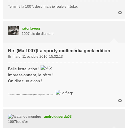
Terminé la 1007, désormais je roule en Juke.
H
a
u
t
ratonlaveur
1007iste de diamant
Re: (Ma 1007)La sporty multimédia geek edition
M
mardi 11 octobre 2016, 15:32:13
e
s
Belle installation !
s
Impressionnant, le rétro !
a
On dirait un avion !
g
e
Ca laisse encore du temps pour regarder la route ?
H
a
u
t
androiduserdu03
1007iste d'or