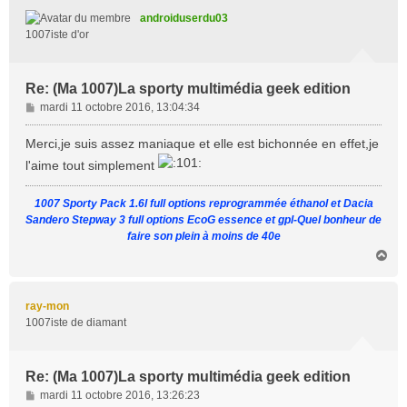
t
androiduserdu03
1007iste d'or
Re: (Ma 1007)La sporty multimédia geek edition
M
mardi 11 octobre 2016, 13:04:34
e
s
Merci,je suis assez maniaque et elle est bichonnée en effet,je
s
l'aime tout simplement
a
g
1007 Sporty Pack 1.6l full options reprogrammée éthanol et Dacia
e
Sandero Stepway 3 full options EcoG essence et gpl-Quel bonheur de
faire son plein à moins de 40e
H
a
u
t
ray-mon
1007iste de diamant
Re: (Ma 1007)La sporty multimédia geek edition
M
mardi 11 octobre 2016, 13:26:23