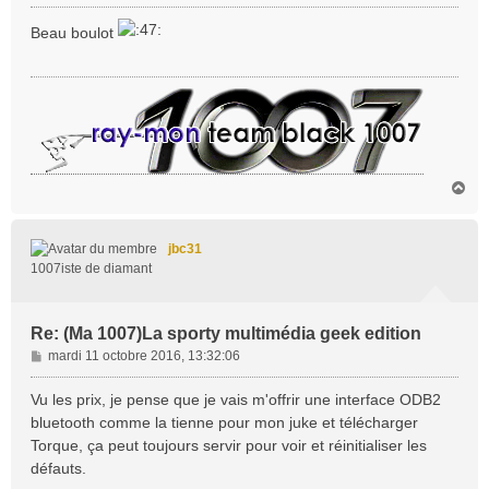
e
s
Beau boulot
s
a
g
e
H
a
u
t
jbc31
1007iste de diamant
Re: (Ma 1007)La sporty multimédia geek edition
M
mardi 11 octobre 2016, 13:32:06
e
s
Vu les prix, je pense que je vais m'offrir une interface ODB2
s
bluetooth comme la tienne pour mon juke et télécharger
a
Torque, ça peut toujours servir pour voir et réinitialiser les
g
défauts.
e