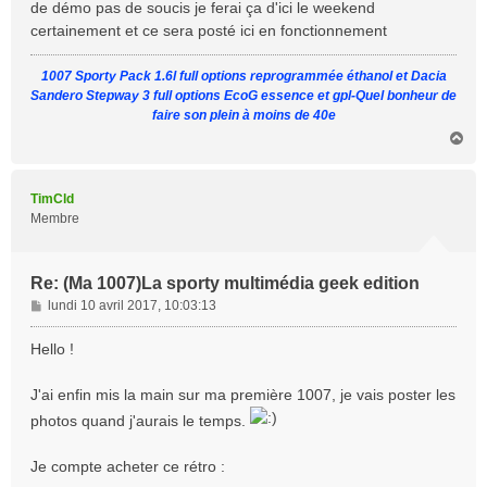
de démo pas de soucis je ferai ça d'ici le weekend
certainement et ce sera posté ici en fonctionnement
1007 Sporty Pack 1.6l full options reprogrammée éthanol et Dacia
Sandero Stepway 3 full options EcoG essence et gpl-Quel bonheur de
faire son plein à moins de 40e
H
a
u
t
TimCld
Membre
Re: (Ma 1007)La sporty multimédia geek edition
M
lundi 10 avril 2017, 10:03:13
e
s
Hello !
s
a
J'ai enfin mis la main sur ma première 1007, je vais poster les
g
photos quand j'aurais le temps.
e
Je compte acheter ce rétro :