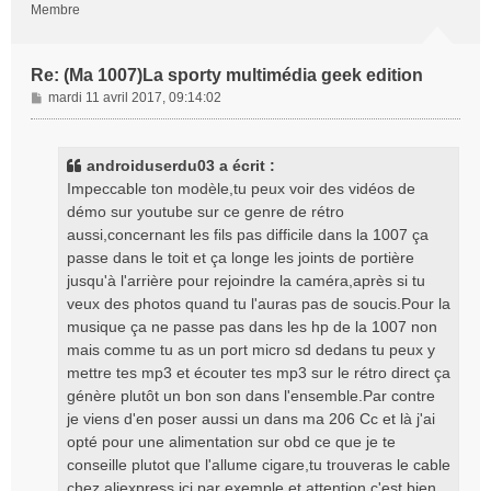
Membre
Re: (Ma 1007)La sporty multimédia geek edition
M
mardi 11 avril 2017, 09:14:02
e
s
s
androiduserdu03 a écrit :
a
Impeccable ton modèle,tu peux voir des vidéos de
g
démo sur youtube sur ce genre de rétro
e
aussi,concernant les fils pas difficile dans la 1007 ça
passe dans le toit et ça longe les joints de portière
jusqu'à l'arrière pour rejoindre la caméra,après si tu
veux des photos quand tu l'auras pas de soucis.Pour la
musique ça ne passe pas dans les hp de la 1007 non
mais comme tu as un port micro sd dedans tu peux y
mettre tes mp3 et écouter tes mp3 sur le rétro direct ça
génère plutôt un bon son dans l'ensemble.Par contre
je viens d'en poser aussi un dans ma 206 Cc et là j'ai
opté pour une alimentation sur obd ce que je te
conseille plutot que l'allume cigare,tu trouveras le cable
chez aliexpress ici par exemple et attention c'est bien