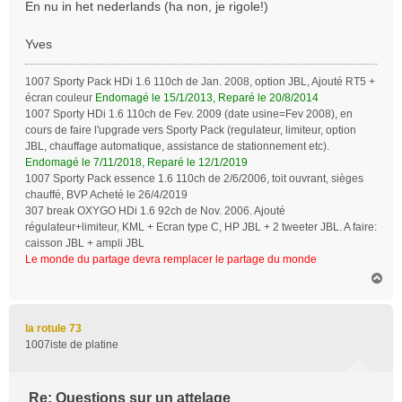
En nu in het nederlands (ha non, je rigole!)
Yves
1007 Sporty Pack HDi 1.6 110ch de Jan. 2008, option JBL, Ajouté RT5 +
écran couleur
Endomagé le 15/1/2013, Reparé le 20/8/2014
1007 Sporty HDi 1.6 110ch de Fev. 2009 (date usine=Fev 2008), en
cours de faire l'upgrade vers Sporty Pack (regulateur, limiteur, option
JBL, chauffage automatique, assistance de stationnement etc).
Endomagé le 7/11/2018, Reparé le 12/1/2019
1007 Sporty Pack essence 1.6 110ch de 2/6/2006, toit ouvrant, sièges
chauffé, BVP Acheté le 26/4/2019
307 break OXYGO HDi 1.6 92ch de Nov. 2006. Ajouté
régulateur+limiteur, KML + Ecran type C, HP JBL + 2 tweeter JBL. A faire:
caisson JBL + ampli JBL
Le monde du partage devra remplacer le partage du monde
H
a
u
t
la rotule 73
1007iste de platine
Re: Questions sur un attelage