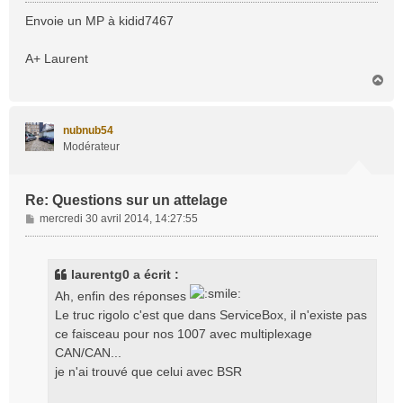
e
s
Envoie un MP à kidid7467
s
a
A+ Laurent
g
H
e
a
u
t
nubnub54
Modérateur
Re: Questions sur un attelage
M
mercredi 30 avril 2014, 14:27:55
e
s
s
laurentg0 a écrit :
a
Ah, enfin des réponses
g
Le truc rigolo c'est que dans ServiceBox, il n'existe pas
e
ce faisceau pour nos 1007 avec multiplexage
CAN/CAN...
je n'ai trouvé que celui avec BSR