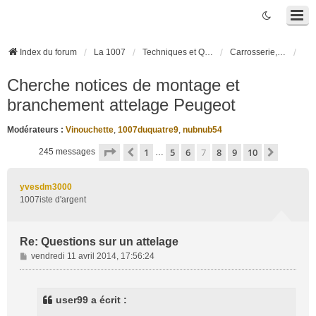
Index du forum
La 1007
Techniques et Questions
Carrosserie, électronique véhicule et habitacle
Cherche notices de montage et
branchement attelage Peugeot
Modérateurs :
Vinouchette
,
1007duquatre9
,
nubnub54
Page
7
sur
10
1
5
6
7
8
9
10
Précédente
Suivant
245 messages
…
yvesdm3000
1007iste d'argent
Re: Questions sur un attelage
M
vendredi 11 avril 2014, 17:56:24
e
s
s
user99 a écrit :
a