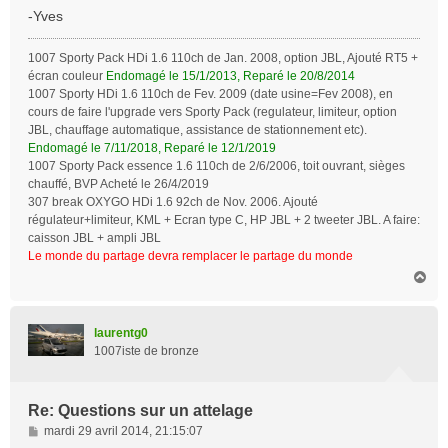
g
-Yves
e
1007 Sporty Pack HDi 1.6 110ch de Jan. 2008, option JBL, Ajouté RT5 +
écran couleur
Endomagé le 15/1/2013, Reparé le 20/8/2014
1007 Sporty HDi 1.6 110ch de Fev. 2009 (date usine=Fev 2008), en
cours de faire l'upgrade vers Sporty Pack (regulateur, limiteur, option
JBL, chauffage automatique, assistance de stationnement etc).
Endomagé le 7/11/2018, Reparé le 12/1/2019
1007 Sporty Pack essence 1.6 110ch de 2/6/2006, toit ouvrant, sièges
chauffé, BVP Acheté le 26/4/2019
307 break OXYGO HDi 1.6 92ch de Nov. 2006. Ajouté
régulateur+limiteur, KML + Ecran type C, HP JBL + 2 tweeter JBL. A faire:
caisson JBL + ampli JBL
Le monde du partage devra remplacer le partage du monde
H
a
u
t
laurentg0
1007iste de bronze
Re: Questions sur un attelage
M
mardi 29 avril 2014, 21:15:07