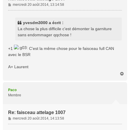
M
mercredi 20 août 2014, 13:14:58
e
s
s
yvesdm3000 a écrit :
a
La chose la plus difficile c'est démonter la garniture
g
sans endommager qqchose !
e
+1
C'est la même chose pour le faisceau full CAN
avec le BSR
A+ Laurent
H
a
u
t
Paco
Membre
Re: faisceau attelage 1007
M
mercredi 20 août 2014, 14:13:58
e
s