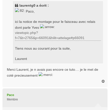
s
laurentg0 a écrit :
a
Paco,
g
e
ici la notice de montage pour le faisceau avec relais
dont parle Yves
viewtopic.php?
f=7&t=2765&p=66091&hilit=attelage#p66091
Tiens nous au courant pour la suite,
Laurent
Merci Laurent, je n avais pas encore ce tuto.... je le met de
coté precieusement
H
a
u
t
Paco
Membre