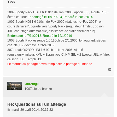
Yves
1007 Sporty Pack HDi 1.6 110ch de Jan. 2008, option JBL, Ajouté RT5 +
écran couleur
Endomagé le 15/1/2013, Reparé le 20/8/2014
1007 Sporty HDi 1.6 110ch de Fev. 2009 (date usine=Fev 2008), en
cours de faire l'upgrade vers Sporty Pack (regulateur, limiteur, option
JBL, chauffage automatique, assistance de stationnement etc).
Endomagé le 7/11/2018, Reparé le 12/1/2019
1007 Sporty Pack essence 1.6 110ch de 2/6/2006, toit ouvrant, sièges
chauffé, BVP Acheté le 26/4/2019
307 break OXYGO HDi 1.6 92ch de Nov. 2006. Ajouté
régulateur+limiteur, KML + Ecran type C, HP JBL + 2 tweeter JBL. A faire:
caisson JBL + ampli JBL
Le monde du partage devra remplacer le partage du monde
H
a
u
t
laurentg0
1007iste de bronze
Re: Questions sur un attelage
M
mardi 29 avril 2014, 20:37:22
e