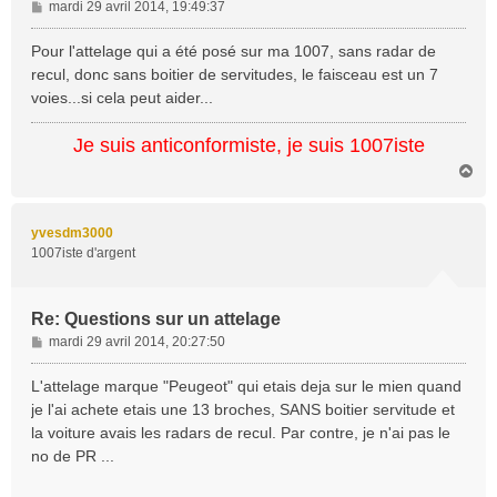
M
mardi 29 avril 2014, 19:49:37
e
s
Pour l'attelage qui a été posé sur ma 1007, sans radar de
s
recul, donc sans boitier de servitudes, le faisceau est un 7
a
voies...si cela peut aider...
g
e
Je suis anticonformiste, je suis 1007iste
H
a
u
t
yvesdm3000
1007iste d'argent
Re: Questions sur un attelage
M
mardi 29 avril 2014, 20:27:50
e
s
L'attelage marque "Peugeot" qui etais deja sur le mien quand
s
je l'ai achete etais une 13 broches, SANS boitier servitude et
a
la voiture avais les radars de recul. Par contre, je n'ai pas le
g
no de PR ...
e