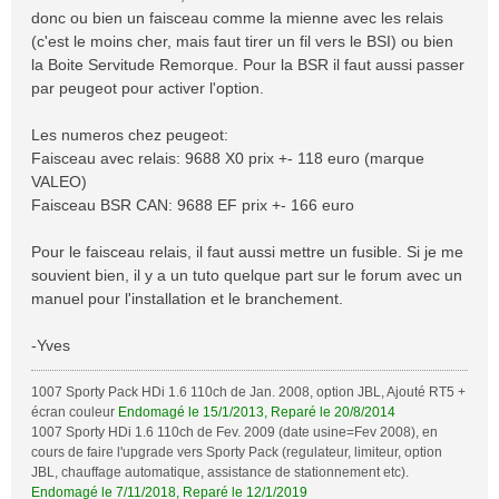
s
donc ou bien un faisceau comme la mienne avec les relais
a
(c'est le moins cher, mais faut tirer un fil vers le BSI) ou bien
g
la Boite Servitude Remorque. Pour la BSR il faut aussi passer
e
par peugeot pour activer l'option.
Les numeros chez peugeot:
Faisceau avec relais: 9688 X0 prix +- 118 euro (marque
VALEO)
Faisceau BSR CAN: 9688 EF prix +- 166 euro
Pour le faisceau relais, il faut aussi mettre un fusible. Si je me
souvient bien, il y a un tuto quelque part sur le forum avec un
manuel pour l'installation et le branchement.
-Yves
1007 Sporty Pack HDi 1.6 110ch de Jan. 2008, option JBL, Ajouté RT5 +
écran couleur
Endomagé le 15/1/2013, Reparé le 20/8/2014
1007 Sporty HDi 1.6 110ch de Fev. 2009 (date usine=Fev 2008), en
cours de faire l'upgrade vers Sporty Pack (regulateur, limiteur, option
JBL, chauffage automatique, assistance de stationnement etc).
Endomagé le 7/11/2018, Reparé le 12/1/2019