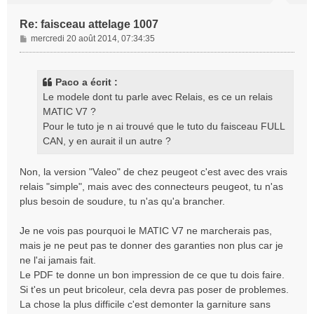
Re: faisceau attelage 1007
M
mercredi 20 août 2014, 07:34:35
e
s
s
Paco a écrit :
a
Le modele dont tu parle avec Relais, es ce un relais
g
MATIC V7 ?
e
Pour le tuto je n ai trouvé que le tuto du faisceau FULL
CAN, y en aurait il un autre ?
Non, la version "Valeo" de chez peugeot c'est avec des vrais
relais "simple", mais avec des connecteurs peugeot, tu n'as
plus besoin de soudure, tu n'as qu'a brancher.
Je ne vois pas pourquoi le MATIC V7 ne marcherais pas,
mais je ne peut pas te donner des garanties non plus car je
ne l'ai jamais fait.
Le PDF te donne un bon impression de ce que tu dois faire.
Si t'es un peut bricoleur, cela devra pas poser de problemes.
La chose la plus difficile c'est demonter la garniture sans