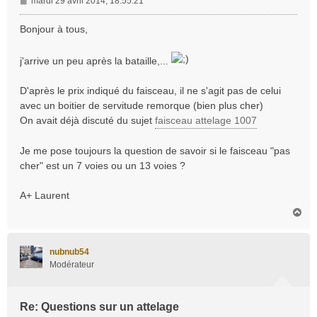
M
mardi 29 avril 2014, 18:55:21
e
s
Bonjour à tous,
s
a
j'arrive un peu après la bataille,...
g
e
D'après le prix indiqué du faisceau, il ne s'agit pas de celui
avec un boitier de servitude remorque (bien plus cher)
On avait déjà discuté du sujet
faisceau attelage 1007
Je me pose toujours la question de savoir si le faisceau "pas
cher" est un 7 voies ou un 13 voies ?
A+ Laurent
H
a
u
t
nubnub54
Modérateur
Re: Questions sur un attelage