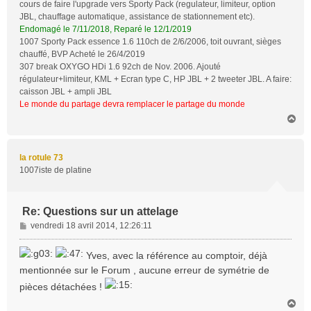
cours de faire l'upgrade vers Sporty Pack (regulateur, limiteur, option
JBL, chauffage automatique, assistance de stationnement etc).
Endomagé le 7/11/2018, Reparé le 12/1/2019
1007 Sporty Pack essence 1.6 110ch de 2/6/2006, toit ouvrant, sièges
chauffé, BVP Acheté le 26/4/2019
307 break OXYGO HDi 1.6 92ch de Nov. 2006. Ajouté
régulateur+limiteur, KML + Ecran type C, HP JBL + 2 tweeter JBL. A faire:
caisson JBL + ampli JBL
Le monde du partage devra remplacer le partage du monde
H
a
u
t
la rotule 73
1007iste de platine
Re: Questions sur un attelage
M
vendredi 18 avril 2014, 12:26:11
e
s
Yves, avec la référence au comptoir, déjà
s
mentionnée sur le Forum , aucune erreur de symétrie de
a
pièces détachées !
g
e
H