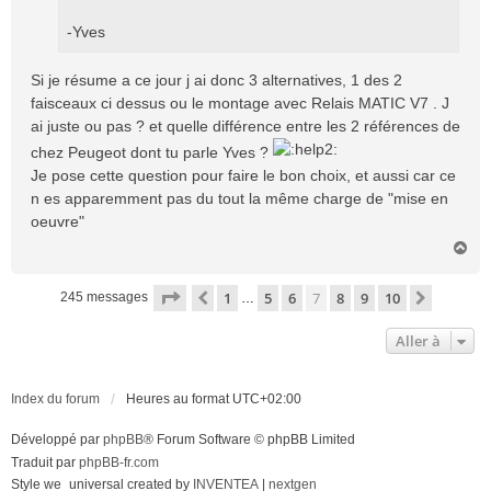
-Yves
Si je résume a ce jour j ai donc 3 alternatives, 1 des 2
faisceaux ci dessus ou le montage avec Relais MATIC V7 . J
ai juste ou pas ? et quelle différence entre les 2 références de
chez Peugeot dont tu parle Yves ?
Je pose cette question pour faire le bon choix, et aussi car ce
n es apparemment pas du tout la même charge de "mise en
oeuvre"
H
a
u
Page
7
sur
10
1
5
6
7
8
9
10
Précédente
Suivant
245 messages
…
t
Aller à
Index du forum
Heures au format
UTC+02:00
Développé par
phpBB
® Forum Software © phpBB Limited
Traduit par
phpBB-fr.com
Style we_universal created by
INVENTEA
|
nextgen