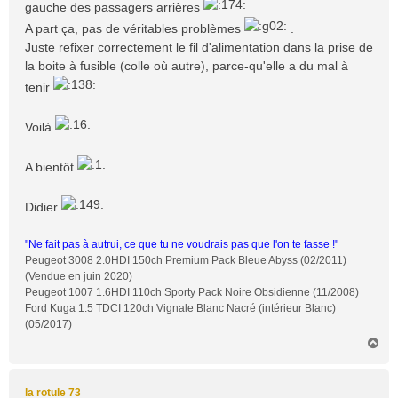
gauche des passagers arrières
A part ça, pas de véritables problèmes
.
Juste refixer correctement le fil d'alimentation dans la prise de
la boite à fusible (colle où autre), parce-qu'elle a du mal à
tenir
Voilà
A bientôt
Didier
"Ne fait pas à autrui, ce que tu ne voudrais pas que l'on te fasse !"
Peugeot 3008 2.0HDI 150ch Premium Pack Bleue Abyss (02/2011)
(Vendue en juin 2020)
Peugeot 1007 1.6HDI 110ch Sporty Pack Noire Obsidienne (11/2008)
Ford Kuga 1.5 TDCI 120ch Vignale Blanc Nacré (intérieur Blanc)
(05/2017)
H
a
u
t
la rotule 73