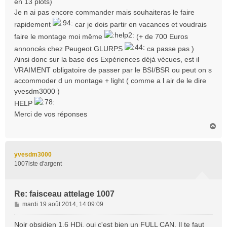
en 13 plots)
Je n ai pas encore commander mais souhaiteras le faire
rapidement
car je dois partir en vacances et voudrais
faire le montage moi même
(+ de 700 Euros
annoncés chez Peugeot GLURPS
ca passe pas )
Ainsi donc sur la base des Expériences déjà vécues, est il
VRAIMENT obligatoire de passer par le BSI/BSR ou peut on s
accommoder d un montage + light ( comme a l air de le dire
yvesdm3000 )
HELP
Merci de vos réponses
H
a
u
t
yvesdm3000
1007iste d'argent
Re: faisceau attelage 1007
M
mardi 19 août 2014, 14:09:09
e
s
Noir obsidien 1.6 HDi, oui c'est bien un FULL CAN. Il te faut