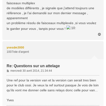
faisceaux multiplex
g
de modèles différents , je signale que j'attend toujours une
e
réfèrence , je l'ai demandé sur mon dernier message ,
apparemment
un problème résolu de faisceaux multiplexés ,si vous voulez
le garder pour vous , tanpis pour vous !
H
a
u
t
yvesdm3000
1007iste d'argent
Re: Questions sur un attelage
M
mercredi 30 avril 2014, 21:34:44
e
s
Une ref pour la version van et la version can serait tres bien
s
pour le club ossi. Je veux la ref surtout pasque Je vois de loin
a
qu'ils vont me donner celle sans relays donc celle pour van...
g
e
Yves