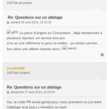
1007iste de platine
Re: Questions sur un attelage
M
samedi 26 avril 2014, 15:34:32
e
s
La pièce d'origine en Concession , déjà mentionnée à
s
plusieurs reprises ,en service-box-pro
a
si tu as une référence tu peux la mettre , ça rendra service ,
g
e
bon alors une affaire classée donc !
H
a
u
t
yvesdm3000
1007iste d'argent
Re: Questions sur un attelage
M
dimanche 27 avril 2014, 20:53:55
e
s
Oui, le code PR serait génial pour notre premiere ou j'ai retiré
s
l'attelage et je peux y remettre un neuf.