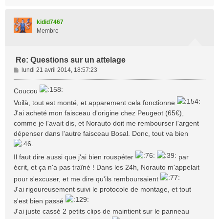
a
u
t
kidid7467
Membre
Re: Questions sur un attelage
M
lundi 21 avril 2014, 18:57:23
e
s
Coucou
s
Voilà, tout est monté, et apparement cela fonctionne
a
J'ai acheté mon faisceau d'origine chez Peugeot (65€),
g
e
comme je l'avait dis, et Norauto doit me rembourser l'argent
dépenser dans l'autre faisceau Bosal. Donc, tout va bien
Il faut dire aussi que j'ai bien rouspéter
par
écrit, et ça n'a pas traîné ! Dans les 24h, Norauto m'appelait
pour s'excuser, et me dire qu'ils remboursaient
J'ai rigoureusement suivi le protocole de montage, et tout
s'est bien passé
J'ai juste cassé 2 petits clips de maintient sur le panneau