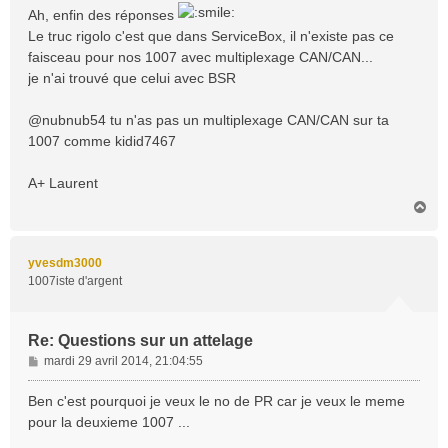
s
Ah, enfin des réponses
s
Le truc rigolo c'est que dans ServiceBox, il n'existe pas ce
a
faisceau pour nos 1007 avec multiplexage CAN/CAN...
g
je n'ai trouvé que celui avec BSR
e
@nubnub54 tu n'as pas un multiplexage CAN/CAN sur ta
1007 comme kidid7467
A+ Laurent
H
a
u
t
yvesdm3000
1007iste d'argent
Re: Questions sur un attelage
M
mardi 29 avril 2014, 21:04:55
e
s
Ben c'est pourquoi je veux le no de PR car je veux le meme
s
pour la deuxieme 1007 ...
a