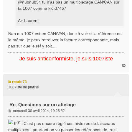
@nubnub54 tu n'as pas un multiplexage CAN/CAN sur
ta 1007 comme kidid7467
A+ Laurent
Nan ma 1007 est en CAN/VAN, donc à voir si la référence est
la même, je peux retrouver la facture correspondante, mais
pas sur que le réf y soit...
Je suis anticonformiste, je suis 1007iste
H
a
u
t
la rotule 73
1007iste de platine
Re: Questions sur un attelage
M
mercredi 30 avril 2014, 19:28:52
e
s
C'est pas encore réglé ces histoires de faisceaux
s
multiplexés , pourtant on vu passer les réfèrences de trois
a