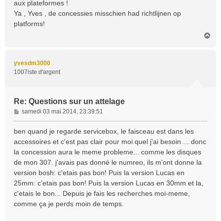
aux plateformes !
a
Ya , Yves , de concessies misschien had richtlijnen op
g
platforms!
e
H
a
u
t
yvesdm3000
1007iste d'argent
Re: Questions sur un attelage
M
samedi 03 mai 2014, 23:39:51
e
s
ben quand je regarde servicebox, le faisceau est dans les
s
accessoires et c'est pas clair pour moi quel j'ai besoin ... donc
a
la concession aura le meme probleme... comme les disques
g
de mon 307. j'avais pas donné le numreo, ils m'ont donne la
e
version bosh: c'etais pas bon! Puis la version Lucas en
25mm: c'etais pas bon! Puis la version Lucas en 30mm et la,
c'etais le bon... Depuis je fais les recherches moi-meme,
comme ça je perds moin de temps.