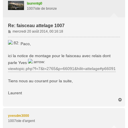
t
laurentg0
1007iste de bronze
Re: faisceau attelage 1007
M
mercredi 20 août 2014, 00:16:18
e
s
Paco,
s
a
ici la notice de montage pour le faisceau avec relais dont
g
e
parle Yves
viewtopic.php?f=7&t=2765&p=66091&hilit=attelage#p66091
Tiens nous au courant pour la suite,
Laurent
H
a
u
t
yvesdm3000
1007iste d'argent