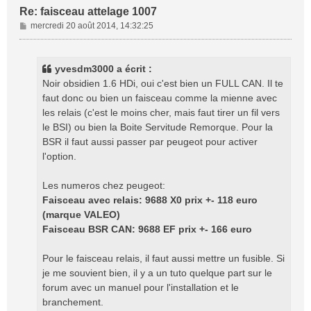
Re: faisceau attelage 1007
M
mercredi 20 août 2014, 14:32:25
e
s
s
yvesdm3000 a écrit :
a
Noir obsidien 1.6 HDi, oui c'est bien un FULL CAN. Il te
g
faut donc ou bien un faisceau comme la mienne avec
e
les relais (c'est le moins cher, mais faut tirer un fil vers
le BSI) ou bien la Boite Servitude Remorque. Pour la
BSR il faut aussi passer par peugeot pour activer
l'option.
Les numeros chez peugeot:
Faisceau avec relais: 9688 X0 prix +- 118 euro
(marque VALEO)
Faisceau BSR CAN: 9688 EF prix +- 166 euro
Pour le faisceau relais, il faut aussi mettre un fusible. Si
je me souvient bien, il y a un tuto quelque part sur le
forum avec un manuel pour l'installation et le
branchement.