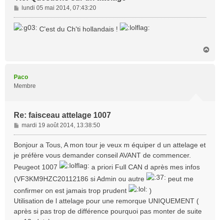
M
lundi 05 mai 2014, 07:43:20
e
s
C'est du Ch'ti hollandais !
s
a
H
g
a
e
u
t
Paco
Membre
Re: faisceau attelage 1007
M
mardi 19 août 2014, 13:38:50
e
s
Bonjour a Tous, A mon tour je veux m équiper d un attelage et
s
je préfère vous demander conseil AVANT de commencer.
a
Peugeot 1007
a priori Full CAN d après mes infos
g
e
(VF3KM9HZC20112186 si Admin ou autre
peut me
confirmer on est jamais trop prudent
)
Utilisation de l attelage pour une remorque UNIQUEMENT (
après si pas trop de différence pourquoi pas monter de suite