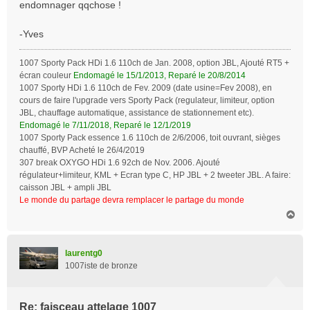
endomnager qqchose !
-Yves
1007 Sporty Pack HDi 1.6 110ch de Jan. 2008, option JBL, Ajouté RT5 +
écran couleur
Endomagé le 15/1/2013, Reparé le 20/8/2014
1007 Sporty HDi 1.6 110ch de Fev. 2009 (date usine=Fev 2008), en
cours de faire l'upgrade vers Sporty Pack (regulateur, limiteur, option
JBL, chauffage automatique, assistance de stationnement etc).
Endomagé le 7/11/2018, Reparé le 12/1/2019
1007 Sporty Pack essence 1.6 110ch de 2/6/2006, toit ouvrant, sièges
chauffé, BVP Acheté le 26/4/2019
307 break OXYGO HDi 1.6 92ch de Nov. 2006. Ajouté
régulateur+limiteur, KML + Ecran type C, HP JBL + 2 tweeter JBL. A faire:
caisson JBL + ampli JBL
Le monde du partage devra remplacer le partage du monde
H
a
u
t
laurentg0
1007iste de bronze
Re: faisceau attelage 1007