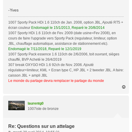
a
g
-Yves
e
1007 Sporty Pack HDi 1.6 110ch de Jan. 2008, option JBL, Ajouté RT5 +
écran couleur
Endomagé le 15/1/2013, Reparé le 20/8/2014
1007 Sporty HDi 1.6 110ch de Fev. 2009 (date usine=Fev 2008), en
cours de faire l'upgrade vers Sporty Pack (regulateur, limiteur, option
JBL, chauffage automatique, assistance de stationnement etc).
Endomagé le 7/11/2018, Reparé le 12/1/2019
1007 Sporty Pack essence 1.6 110ch de 2/6/2006, toit ouvrant, sièges
chauffé, BVP Acheté le 26/4/2019
307 break OXYGO HDi 1.6 92ch de Nov. 2006. Ajouté
régulateur+limiteur, KML + Ecran type C, HP JBL + 2 tweeter JBL. A faire:
caisson JBL + ampli JBL
Le monde du partage devra remplacer le partage du monde
H
a
u
t
laurentg0
1007iste de bronze
Re: Questions sur un attelage