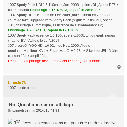
1007 Sporty Pack HDi 1.6 110ch de Jan. 2008, option JBL, Ajouté RT5 +
écran couleur
Endomagé le 15/1/2013, Reparé le 20/8/2014
1007 Sporty HDi 1.6 110ch de Fev. 2009 (date usine=Fev 2008), en
cours de faire l'upgrade vers Sporty Pack (regulateur, limiteur, option
JBL, chauffage automatique, assistance de stationnement etc).
Endomagé le 7/11/2018, Reparé le 12/1/2019
1007 Sporty Pack essence 1.6 110ch de 2/6/2006, toit ouvrant, sièges
chauffé, BVP Acheté le 26/4/2019
307 break OXYGO HDi 1.6 92ch de Nov. 2006. Ajouté
régulateur+limiteur, KML + Ecran type C, HP JBL + 2 tweeter JBL. A faire:
caisson JBL + ampli JBL
Le monde du partage devra remplacer le partage du monde
H
a
u
t
la rotule 73
1007iste de platine
Re: Questions sur un attelage
M
samedi 03 mai 2014, 16:41:34
e
s
Yves , les concessions ont peut être eu des directives
s