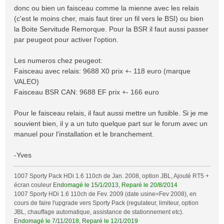
s
donc ou bien un faisceau comme la mienne avec les relais
a
(c'est le moins cher, mais faut tirer un fil vers le BSI) ou bien
g
la Boite Servitude Remorque. Pour la BSR il faut aussi passer
e
par peugeot pour activer l'option.
Les numeros chez peugeot:
Faisceau avec relais: 9688 X0 prix +- 118 euro (marque
VALEO)
Faisceau BSR CAN: 9688 EF prix +- 166 euro
Pour le faisceau relais, il faut aussi mettre un fusible. Si je me
souvient bien, il y a un tuto quelque part sur le forum avec un
manuel pour l'installation et le branchement.
-Yves
1007 Sporty Pack HDi 1.6 110ch de Jan. 2008, option JBL, Ajouté RT5 +
écran couleur
Endomagé le 15/1/2013, Reparé le 20/8/2014
1007 Sporty HDi 1.6 110ch de Fev. 2009 (date usine=Fev 2008), en
cours de faire l'upgrade vers Sporty Pack (regulateur, limiteur, option
JBL, chauffage automatique, assistance de stationnement etc).
Endomagé le 7/11/2018, Reparé le 12/1/2019