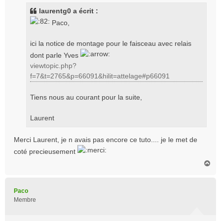
s
laurentg0 a écrit :
a
Paco,
g
e
ici la notice de montage pour le faisceau avec relais
dont parle Yves
viewtopic.php?
f=7&t=2765&p=66091&hilit=attelage#p66091
Tiens nous au courant pour la suite,
Laurent
Merci Laurent, je n avais pas encore ce tuto.... je le met de
coté precieusement
H
a
u
t
Paco
Membre