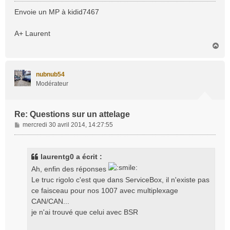
e
s
Envoie un MP à kidid7467
s
a
A+ Laurent
g
H
e
a
u
t
nubnub54
Modérateur
Re: Questions sur un attelage
M
mercredi 30 avril 2014, 14:27:55
e
s
s
laurentg0 a écrit :
a
Ah, enfin des réponses
g
Le truc rigolo c'est que dans ServiceBox, il n'existe pas
e
ce faisceau pour nos 1007 avec multiplexage
CAN/CAN...
je n'ai trouvé que celui avec BSR