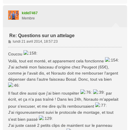
a
u
t
kidid7467
Membre
Re: Questions sur un attelage
M
lundi 21 avril 2014, 18:57:23
e
s
Coucou
s
Voilà, tout est monté, et apparement cela fonctionne
a
J'ai acheté mon faisceau d'origine chez Peugeot (65€),
g
e
comme je l'avait dis, et Norauto doit me rembourser l'argent
dépenser dans l'autre faisceau Bosal. Donc, tout va bien
Il faut dire aussi que j'ai bien rouspéter
par
écrit, et ça n'a pas traîné ! Dans les 24h, Norauto m'appelait
pour s'excuser, et me dire qu'ils remboursaient
J'ai rigoureusement suivi le protocole de montage, et tout
s'est bien passé
J'ai juste cassé 2 petits clips de maintient sur le panneau