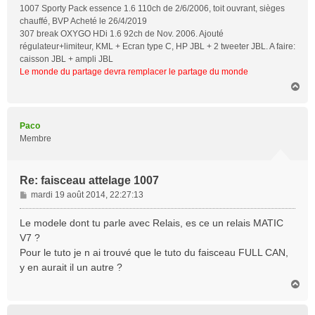
1007 Sporty Pack essence 1.6 110ch de 2/6/2006, toit ouvrant, sièges
chauffé, BVP Acheté le 26/4/2019
307 break OXYGO HDi 1.6 92ch de Nov. 2006. Ajouté
régulateur+limiteur, KML + Ecran type C, HP JBL + 2 tweeter JBL. A faire:
caisson JBL + ampli JBL
Le monde du partage devra remplacer le partage du monde
H
a
u
t
Paco
Membre
Re: faisceau attelage 1007
M
mardi 19 août 2014, 22:27:13
e
s
Le modele dont tu parle avec Relais, es ce un relais MATIC
s
V7 ?
a
Pour le tuto je n ai trouvé que le tuto du faisceau FULL CAN,
g
y en aurait il un autre ?
e
H
a
u