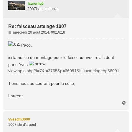
t
laurentg0
1007iste de bronze
Re: faisceau attelage 1007
M
mercredi 20 août 2014, 00:16:18
e
s
Paco,
s
a
ici la notice de montage pour le faisceau avec relais dont
g
e
parle Yves
viewtopic.php?f=7&t=2765&p=66091&hilit=attelage#p66091
Tiens nous au courant pour la suite,
Laurent
H
a
u
t
yvesdm3000
1007iste d'argent