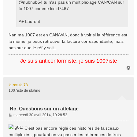
@nubnub54 tu n'as pas un multiplexage CAN/CAN sur
ta 1007 comme kidid7467
A+ Laurent
Nan ma 1007 est en CAN/VAN, donc à voir si la référence est
la même, je peux retrouver la facture correspondante, mais
pas sur que le réf y soit...
Je suis anticonformiste, je suis 1007iste
H
a
u
t
la rotule 73
1007iste de platine
Re: Questions sur un attelage
M
mercredi 30 avril 2014, 19:28:52
e
s
C'est pas encore réglé ces histoires de faisceaux
s
multiplexés , pourtant on vu passer les réfèrences de trois
a