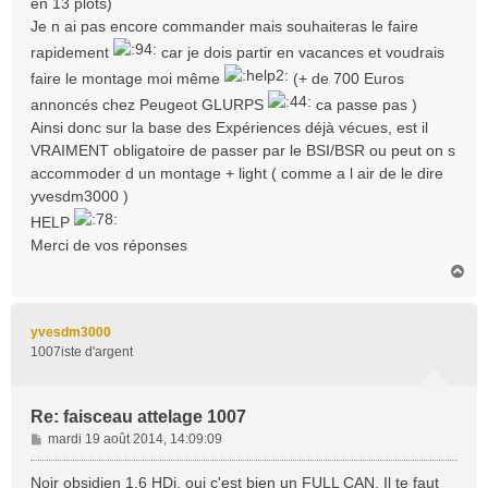
en 13 plots)
Je n ai pas encore commander mais souhaiteras le faire
rapidement
car je dois partir en vacances et voudrais
faire le montage moi même
(+ de 700 Euros
annoncés chez Peugeot GLURPS
ca passe pas )
Ainsi donc sur la base des Expériences déjà vécues, est il
VRAIMENT obligatoire de passer par le BSI/BSR ou peut on s
accommoder d un montage + light ( comme a l air de le dire
yvesdm3000 )
HELP
Merci de vos réponses
H
a
u
t
yvesdm3000
1007iste d'argent
Re: faisceau attelage 1007
M
mardi 19 août 2014, 14:09:09
e
s
Noir obsidien 1.6 HDi, oui c'est bien un FULL CAN. Il te faut