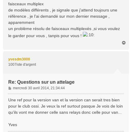
faisceaux multiplex
g
de modèles différents , je signale que j'attend toujours une
e
réfèrence , je l'ai demandé sur mon dernier message ,
apparemment
un problème résolu de faisceaux multiplexés ,si vous voulez
le garder pour vous , tanpis pour vous !
H
a
u
t
yvesdm3000
1007iste d'argent
Re: Questions sur un attelage
M
mercredi 30 avril 2014, 21:34:44
e
s
Une ref pour la version van et la version can serait tres bien
s
pour le club ossi. Je veux la ref surtout pasque Je vois de loin
a
qu'ils vont me donner celle sans relays donc celle pour van...
g
e
Yves