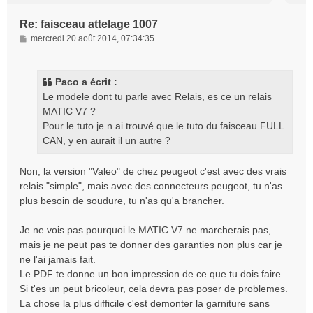
Re: faisceau attelage 1007
M
mercredi 20 août 2014, 07:34:35
e
s
s
Paco a écrit :
a
Le modele dont tu parle avec Relais, es ce un relais
g
MATIC V7 ?
e
Pour le tuto je n ai trouvé que le tuto du faisceau FULL
CAN, y en aurait il un autre ?
Non, la version "Valeo" de chez peugeot c'est avec des vrais
relais "simple", mais avec des connecteurs peugeot, tu n'as
plus besoin de soudure, tu n'as qu'a brancher.
Je ne vois pas pourquoi le MATIC V7 ne marcherais pas,
mais je ne peut pas te donner des garanties non plus car je
ne l'ai jamais fait.
Le PDF te donne un bon impression de ce que tu dois faire.
Si t'es un peut bricoleur, cela devra pas poser de problemes.
La chose la plus difficile c'est demonter la garniture sans