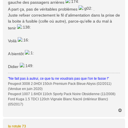
gauche des passagers arrières
A part ça, pas de véritables problèmes
.
Juste refixer correctement le fil d'alimentation dans la prise de
la boite à fusible (colle où autre), parce-qu'elle a du mal à
tenir
Voilà
A bientôt
Didier
"Ne fait pas à autrui, ce que tu ne voudrais pas que l'on te fasse !"
Peugeot 3008 2.0HDI 150ch Premium Pack Bleue Abyss (02/2011)
(Vendue en juin 2020)
Peugeot 1007 1.6HDI 110ch Sporty Pack Noire Obsidienne (11/2008)
Ford Kuga 1.5 TDCI 120ch Vignale Blanc Nacré (intérieur Blanc)
(05/2017)
H
a
u
t
la rotule 73