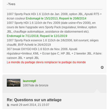
g
-Yves
e
1007 Sporty Pack HDi 1.6 110ch de Jan. 2008, option JBL, Ajouté RT5 +
écran couleur
Endomagé le 15/1/2013, Reparé le 20/8/2014
1007 Sporty HDi 1.6 110ch de Fev. 2009 (date usine=Fev 2008), en
cours de faire l'upgrade vers Sporty Pack (regulateur, limiteur, option
JBL, chauffage automatique, assistance de stationnement etc).
Endomagé le 7/11/2018, Reparé le 12/1/2019
1007 Sporty Pack essence 1.6 110ch de 2/6/2006, toit ouvrant, sièges
chauffé, BVP Acheté le 26/4/2019
307 break OXYGO HDi 1.6 92ch de Nov. 2006. Ajouté
régulateur+limiteur, KML + Ecran type C, HP JBL + 2 tweeter JBL. A faire:
caisson JBL + ampli JBL
Le monde du partage devra remplacer le partage du monde
H
a
u
t
laurentg0
1007iste de bronze
Re: Questions sur un attelage
M
mardi 29 avril 2014, 21:15:07