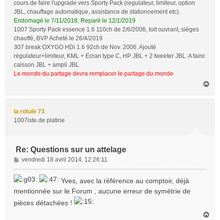
cours de faire l'upgrade vers Sporty Pack (regulateur, limiteur, option
JBL, chauffage automatique, assistance de stationnement etc).
Endomagé le 7/11/2018, Reparé le 12/1/2019
1007 Sporty Pack essence 1.6 110ch de 2/6/2006, toit ouvrant, sièges
chauffé, BVP Acheté le 26/4/2019
307 break OXYGO HDi 1.6 92ch de Nov. 2006. Ajouté
régulateur+limiteur, KML + Ecran type C, HP JBL + 2 tweeter JBL. A faire:
caisson JBL + ampli JBL
Le monde du partage devra remplacer le partage du monde
H
a
u
t
la rotule 73
1007iste de platine
Re: Questions sur un attelage
M
vendredi 18 avril 2014, 12:26:11
e
s
Yves, avec la référence au comptoir, déjà
s
mentionnée sur le Forum , aucune erreur de symétrie de
a
pièces détachées !
g
e
H