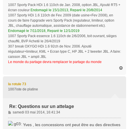
1007 Sporty Pack HDi 1.6 110ch de Jan. 2008, option JBL, Ajouté RT5 +
écran couleur
Endomagé le 15/1/2013, Reparé le 20/8/2014
1007 Sporty HDi 1.6 110ch de Fev. 2009 (date usine=Fev 2008), en
cours de faire l'upgrade vers Sporty Pack (regulateur, limiteur, option
JBL, chauffage automatique, assistance de stationnement etc).
Endomagé le 7/11/2018, Reparé le 12/1/2019
1007 Sporty Pack essence 1.6 110ch de 2/6/2006, toit ouvrant, sièges
chauffé, BVP Acheté le 26/4/2019
307 break OXYGO HDi 1.6 92ch de Nov. 2006. Ajouté
régulateur+limiteur, KML + Ecran type C, HP JBL + 2 tweeter JBL. A faire:
caisson JBL + ampli JBL
Le monde du partage devra remplacer le partage du monde
H
a
u
t
la rotule 73
1007iste de platine
Re: Questions sur un attelage
M
samedi 03 mai 2014, 16:41:34
e
s
Yves , les concessions ont peut être eu des directives
s