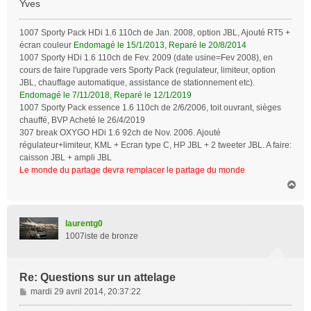
Yves
1007 Sporty Pack HDi 1.6 110ch de Jan. 2008, option JBL, Ajouté RT5 +
écran couleur
Endomagé le 15/1/2013, Reparé le 20/8/2014
1007 Sporty HDi 1.6 110ch de Fev. 2009 (date usine=Fev 2008), en
cours de faire l'upgrade vers Sporty Pack (regulateur, limiteur, option
JBL, chauffage automatique, assistance de stationnement etc).
Endomagé le 7/11/2018, Reparé le 12/1/2019
1007 Sporty Pack essence 1.6 110ch de 2/6/2006, toit ouvrant, sièges
chauffé, BVP Acheté le 26/4/2019
307 break OXYGO HDi 1.6 92ch de Nov. 2006. Ajouté
régulateur+limiteur, KML + Ecran type C, HP JBL + 2 tweeter JBL. A faire:
caisson JBL + ampli JBL
Le monde du partage devra remplacer le partage du monde
H
a
u
t
laurentg0
1007iste de bronze
Re: Questions sur un attelage
M
mardi 29 avril 2014, 20:37:22
e