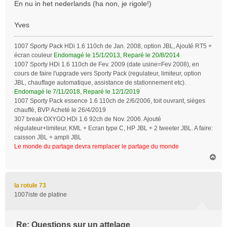
En nu in het nederlands (ha non, je rigole!)
Yves
1007 Sporty Pack HDi 1.6 110ch de Jan. 2008, option JBL, Ajouté RT5 +
écran couleur
Endomagé le 15/1/2013, Reparé le 20/8/2014
1007 Sporty HDi 1.6 110ch de Fev. 2009 (date usine=Fev 2008), en
cours de faire l'upgrade vers Sporty Pack (regulateur, limiteur, option
JBL, chauffage automatique, assistance de stationnement etc).
Endomagé le 7/11/2018, Reparé le 12/1/2019
1007 Sporty Pack essence 1.6 110ch de 2/6/2006, toit ouvrant, sièges
chauffé, BVP Acheté le 26/4/2019
307 break OXYGO HDi 1.6 92ch de Nov. 2006. Ajouté
régulateur+limiteur, KML + Ecran type C, HP JBL + 2 tweeter JBL. A faire:
caisson JBL + ampli JBL
Le monde du partage devra remplacer le partage du monde
H
a
u
t
la rotule 73
1007iste de platine
Re: Questions sur un attelage