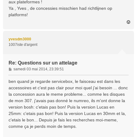
aux plateformes !
a
Ya , Yves , de concessies misschien had richtlijnen op
g
platforms!
e
H
a
u
t
yvesdm3000
1007iste d'argent
Re: Questions sur un attelage
M
samedi 03 mai 2014, 23:39:51
e
s
ben quand je regarde servicebox, le faisceau est dans les
s
accessoires et c'est pas clair pour moi quel j'ai besoin ... donc
a
la concession aura le meme probleme... comme les disques
g
de mon 307. j'avais pas donné le numreo, ils m'ont donne la
e
version bosh: c'etais pas bon! Puis la version Lucas en
25mm: c'etais pas bon! Puis la version Lucas en 30mm et la,
c'etais le bon... Depuis je fais les recherches moi-meme,
comme ça je perds moin de temps.