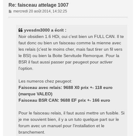
Re: faisceau attelage 1007
M
mercredi 20 août 2014, 14:32:25
e
s
s
yvesdm3000 a écrit :
a
Noir obsidien 1.6 HDi, oui c'est bien un FULL CAN. Il te
g
faut donc ou bien un faisceau comme la mienne avec
e
les relais (c'est le moins cher, mais faut tirer un fil vers
le BSI) ou bien la Boite Servitude Remorque. Pour la
BSR il faut aussi passer par peugeot pour activer
l'option.
Les numeros chez peugeot:
Faisceau avec relais: 9688 X0 prix +- 118 euro
(marque VALEO)
Faisceau BSR CAN: 9688 EF prix +- 166 euro
Pour le faisceau relais, il faut aussi mettre un fusible. Si
je me souvient bien, il y a un tuto quelque part sur le
forum avec un manuel pour l'installation et le
branchement.