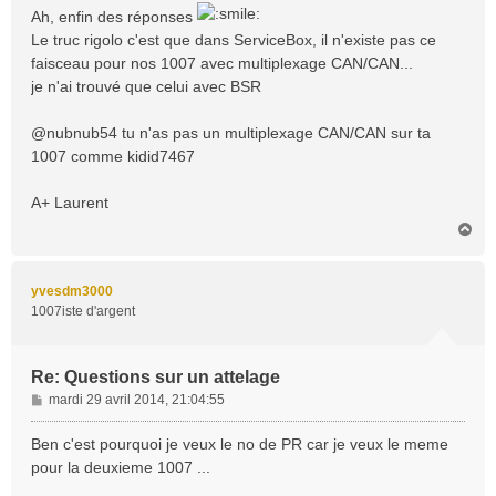
s
Ah, enfin des réponses
s
Le truc rigolo c'est que dans ServiceBox, il n'existe pas ce
a
faisceau pour nos 1007 avec multiplexage CAN/CAN...
g
je n'ai trouvé que celui avec BSR
e
@nubnub54 tu n'as pas un multiplexage CAN/CAN sur ta
1007 comme kidid7467
A+ Laurent
H
a
u
t
yvesdm3000
1007iste d'argent
Re: Questions sur un attelage
M
mardi 29 avril 2014, 21:04:55
e
s
Ben c'est pourquoi je veux le no de PR car je veux le meme
s
pour la deuxieme 1007 ...
a