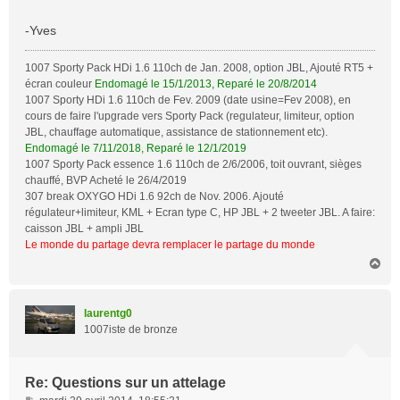
a
g
-Yves
e
1007 Sporty Pack HDi 1.6 110ch de Jan. 2008, option JBL, Ajouté RT5 +
écran couleur
Endomagé le 15/1/2013, Reparé le 20/8/2014
1007 Sporty HDi 1.6 110ch de Fev. 2009 (date usine=Fev 2008), en
cours de faire l'upgrade vers Sporty Pack (regulateur, limiteur, option
JBL, chauffage automatique, assistance de stationnement etc).
Endomagé le 7/11/2018, Reparé le 12/1/2019
1007 Sporty Pack essence 1.6 110ch de 2/6/2006, toit ouvrant, sièges
chauffé, BVP Acheté le 26/4/2019
307 break OXYGO HDi 1.6 92ch de Nov. 2006. Ajouté
régulateur+limiteur, KML + Ecran type C, HP JBL + 2 tweeter JBL. A faire:
caisson JBL + ampli JBL
Le monde du partage devra remplacer le partage du monde
H
a
u
t
laurentg0
1007iste de bronze
Re: Questions sur un attelage