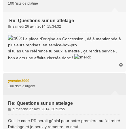
1007iste de platine
Re: Questions sur un attelage
M
samedi 26 avril 2014, 15:34:32
e
s
La pièce d'origine en Concession , déjà mentionnée à
s
plusieurs reprises ,en service-box-pro
a
si tu as une référence tu peux la mettre , ça rendra service ,
g
e
bon alors une affaire classée donc !
H
a
u
t
yvesdm3000
1007iste d'argent
Re: Questions sur un attelage
M
dimanche 27 avril 2014, 20:53:55
e
s
Oui, le code PR serait génial pour notre premiere ou j'ai retiré
s
l'attelage et je peux y remettre un neuf.