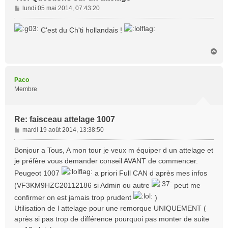
M
lundi 05 mai 2014, 07:43:20
e
s
C'est du Ch'ti hollandais !
s
a
H
g
a
e
u
t
Paco
Membre
Re: faisceau attelage 1007
M
mardi 19 août 2014, 13:38:50
e
s
Bonjour a Tous, A mon tour je veux m équiper d un attelage et
s
je préfère vous demander conseil AVANT de commencer.
a
Peugeot 1007
a priori Full CAN d après mes infos
g
e
(VF3KM9HZC20112186 si Admin ou autre
peut me
confirmer on est jamais trop prudent
)
Utilisation de l attelage pour une remorque UNIQUEMENT (
après si pas trop de différence pourquoi pas monter de suite