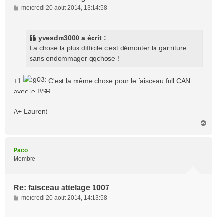
M
mercredi 20 août 2014, 13:14:58
e
s
s
yvesdm3000 a écrit :
a
La chose la plus difficile c'est démonter la garniture
g
sans endommager qqchose !
e
+1
C'est la même chose pour le faisceau full CAN
avec le BSR
A+ Laurent
H
a
u
t
Paco
Membre
Re: faisceau attelage 1007
M
mercredi 20 août 2014, 14:13:58
e
s