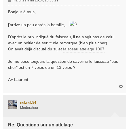
M
mardi 29 avril 2014, 18:55:21
e
s
Bonjour à tous,
s
a
j'arrive un peu après la bataille,...
g
e
D'après le prix indiqué du faisceau, il ne s'agit pas de celui
avec un boitier de servitude remorque (bien plus cher)
On avait déjà discuté du sujet
faisceau attelage 1007
Je me pose toujours la question de savoir si le faisceau "pas
cher" est un 7 voies ou un 13 voies ?
A+ Laurent
H
a
u
t
nubnub54
Modérateur
Re: Questions sur un attelage