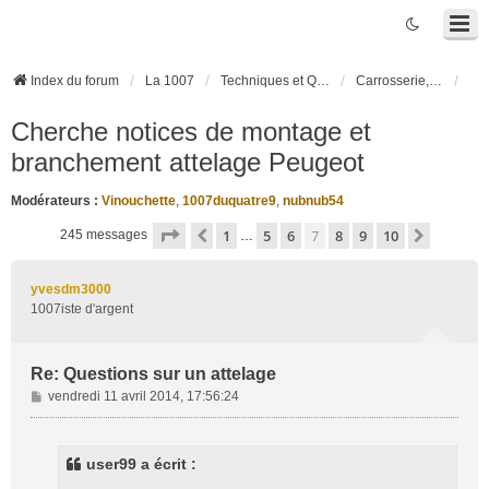
Index du forum
La 1007
Techniques et Questions
Carrosserie, électronique véhicule et habitacle
Cherche notices de montage et
branchement attelage Peugeot
Modérateurs :
Vinouchette
,
1007duquatre9
,
nubnub54
Page
7
sur
10
1
5
6
7
8
9
10
Précédente
Suivant
245 messages
…
yvesdm3000
1007iste d'argent
Re: Questions sur un attelage
M
vendredi 11 avril 2014, 17:56:24
e
s
s
user99 a écrit :
a