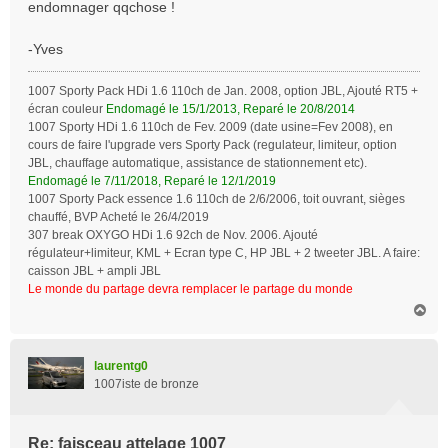
endomnager qqchose !
-Yves
1007 Sporty Pack HDi 1.6 110ch de Jan. 2008, option JBL, Ajouté RT5 +
écran couleur
Endomagé le 15/1/2013, Reparé le 20/8/2014
1007 Sporty HDi 1.6 110ch de Fev. 2009 (date usine=Fev 2008), en
cours de faire l'upgrade vers Sporty Pack (regulateur, limiteur, option
JBL, chauffage automatique, assistance de stationnement etc).
Endomagé le 7/11/2018, Reparé le 12/1/2019
1007 Sporty Pack essence 1.6 110ch de 2/6/2006, toit ouvrant, sièges
chauffé, BVP Acheté le 26/4/2019
307 break OXYGO HDi 1.6 92ch de Nov. 2006. Ajouté
régulateur+limiteur, KML + Ecran type C, HP JBL + 2 tweeter JBL. A faire:
caisson JBL + ampli JBL
Le monde du partage devra remplacer le partage du monde
H
a
u
t
laurentg0
1007iste de bronze
Re: faisceau attelage 1007