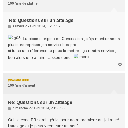
1007iste de platine
Re: Questions sur un attelage
M
samedi 26 avril 2014, 15:34:32
e
s
La pièce d'origine en Concession , déjà mentionnée à
s
plusieurs reprises ,en service-box-pro
a
si tu as une référence tu peux la mettre , ça rendra service ,
g
e
bon alors une affaire classée donc !
H
a
u
t
yvesdm3000
1007iste d'argent
Re: Questions sur un attelage
M
dimanche 27 avril 2014, 20:53:55
e
s
Oui, le code PR serait génial pour notre premiere ou j'ai retiré
s
l'attelage et je peux y remettre un neuf.