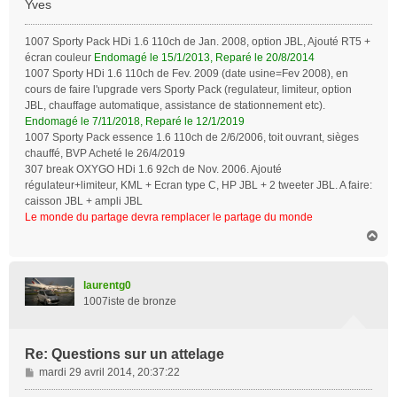
Yves
1007 Sporty Pack HDi 1.6 110ch de Jan. 2008, option JBL, Ajouté RT5 +
écran couleur
Endomagé le 15/1/2013, Reparé le 20/8/2014
1007 Sporty HDi 1.6 110ch de Fev. 2009 (date usine=Fev 2008), en
cours de faire l'upgrade vers Sporty Pack (regulateur, limiteur, option
JBL, chauffage automatique, assistance de stationnement etc).
Endomagé le 7/11/2018, Reparé le 12/1/2019
1007 Sporty Pack essence 1.6 110ch de 2/6/2006, toit ouvrant, sièges
chauffé, BVP Acheté le 26/4/2019
307 break OXYGO HDi 1.6 92ch de Nov. 2006. Ajouté
régulateur+limiteur, KML + Ecran type C, HP JBL + 2 tweeter JBL. A faire:
caisson JBL + ampli JBL
Le monde du partage devra remplacer le partage du monde
H
a
u
t
laurentg0
1007iste de bronze
Re: Questions sur un attelage
M
mardi 29 avril 2014, 20:37:22
e