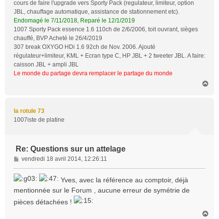
cours de faire l'upgrade vers Sporty Pack (regulateur, limiteur, option
JBL, chauffage automatique, assistance de stationnement etc).
Endomagé le 7/11/2018, Reparé le 12/1/2019
1007 Sporty Pack essence 1.6 110ch de 2/6/2006, toit ouvrant, sièges
chauffé, BVP Acheté le 26/4/2019
307 break OXYGO HDi 1.6 92ch de Nov. 2006. Ajouté
régulateur+limiteur, KML + Ecran type C, HP JBL + 2 tweeter JBL. A faire:
caisson JBL + ampli JBL
Le monde du partage devra remplacer le partage du monde
H
a
u
t
la rotule 73
1007iste de platine
Re: Questions sur un attelage
M
vendredi 18 avril 2014, 12:26:11
e
s
Yves, avec la référence au comptoir, déjà
s
mentionnée sur le Forum , aucune erreur de symétrie de
a
pièces détachées !
g
e
H