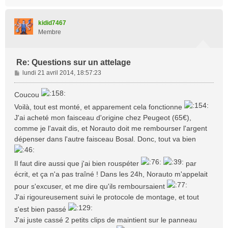
a
u
t
kidid7467
Membre
Re: Questions sur un attelage
M
lundi 21 avril 2014, 18:57:23
e
s
Coucou
s
Voilà, tout est monté, et apparement cela fonctionne
a
J'ai acheté mon faisceau d'origine chez Peugeot (65€),
g
e
comme je l'avait dis, et Norauto doit me rembourser l'argent
dépenser dans l'autre faisceau Bosal. Donc, tout va bien
Il faut dire aussi que j'ai bien rouspéter
par
écrit, et ça n'a pas traîné ! Dans les 24h, Norauto m'appelait
pour s'excuser, et me dire qu'ils remboursaient
J'ai rigoureusement suivi le protocole de montage, et tout
s'est bien passé
J'ai juste cassé 2 petits clips de maintient sur le panneau