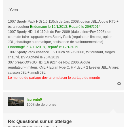
a
g
-Yves
e
1007 Sporty Pack HDi 1.6 110ch de Jan. 2008, option JBL, Ajouté RT5 +
écran couleur
Endomagé le 15/1/2013, Reparé le 20/8/2014
1007 Sporty HDi 1.6 110ch de Fev. 2009 (date usine=Fev 2008), en
cours de faire l'upgrade vers Sporty Pack (regulateur, limiteur, option
JBL, chauffage automatique, assistance de stationnement etc).
Endomagé le 7/11/2018, Reparé le 12/1/2019
1007 Sporty Pack essence 1.6 110ch de 2/6/2006, toit ouvrant, sièges
chauffé, BVP Acheté le 26/4/2019
307 break OXYGO HDi 1.6 92ch de Nov. 2006. Ajouté
régulateur+limiteur, KML + Ecran type C, HP JBL + 2 tweeter JBL. A faire:
caisson JBL + ampli JBL
Le monde du partage devra remplacer le partage du monde
H
a
u
t
laurentg0
1007iste de bronze
Re: Questions sur un attelage