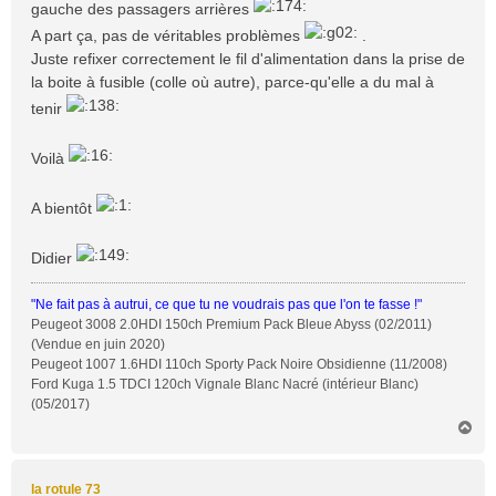
gauche des passagers arrières
A part ça, pas de véritables problèmes
.
Juste refixer correctement le fil d'alimentation dans la prise de
la boite à fusible (colle où autre), parce-qu'elle a du mal à
tenir
Voilà
A bientôt
Didier
"Ne fait pas à autrui, ce que tu ne voudrais pas que l'on te fasse !"
Peugeot 3008 2.0HDI 150ch Premium Pack Bleue Abyss (02/2011)
(Vendue en juin 2020)
Peugeot 1007 1.6HDI 110ch Sporty Pack Noire Obsidienne (11/2008)
Ford Kuga 1.5 TDCI 120ch Vignale Blanc Nacré (intérieur Blanc)
(05/2017)
H
a
u
t
la rotule 73