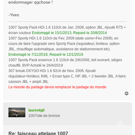
endomnager qqchose !
-Yves
1007 Sporty Pack HDi 1.6 110ch de Jan. 2008, option JBL, Ajouté RT5 +
écran couleur
Endomagé le 15/1/2013, Reparé le 20/8/2014
1007 Sporty HDi 1.6 110ch de Fev. 2009 (date usine=Fev 2008), en
cours de faire l'upgrade vers Sporty Pack (regulateur, limiteur, option
JBL, chauffage automatique, assistance de stationnement etc).
Endomagé le 7/11/2018, Reparé le 12/1/2019
1007 Sporty Pack essence 1.6 110ch de 2/6/2006, toit ouvrant, sièges
chauffé, BVP Acheté le 26/4/2019
307 break OXYGO HDi 1.6 92ch de Nov. 2006. Ajouté
régulateur+limiteur, KML + Ecran type C, HP JBL + 2 tweeter JBL. A faire:
caisson JBL + ampli JBL
Le monde du partage devra remplacer le partage du monde
H
a
u
t
laurentg0
1007iste de bronze
Re: faisceau attelage 1007