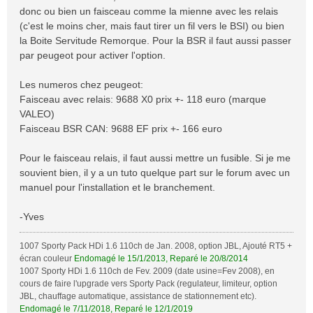
s
donc ou bien un faisceau comme la mienne avec les relais
a
(c'est le moins cher, mais faut tirer un fil vers le BSI) ou bien
g
la Boite Servitude Remorque. Pour la BSR il faut aussi passer
e
par peugeot pour activer l'option.
Les numeros chez peugeot:
Faisceau avec relais: 9688 X0 prix +- 118 euro (marque
VALEO)
Faisceau BSR CAN: 9688 EF prix +- 166 euro
Pour le faisceau relais, il faut aussi mettre un fusible. Si je me
souvient bien, il y a un tuto quelque part sur le forum avec un
manuel pour l'installation et le branchement.
-Yves
1007 Sporty Pack HDi 1.6 110ch de Jan. 2008, option JBL, Ajouté RT5 +
écran couleur
Endomagé le 15/1/2013, Reparé le 20/8/2014
1007 Sporty HDi 1.6 110ch de Fev. 2009 (date usine=Fev 2008), en
cours de faire l'upgrade vers Sporty Pack (regulateur, limiteur, option
JBL, chauffage automatique, assistance de stationnement etc).
Endomagé le 7/11/2018, Reparé le 12/1/2019