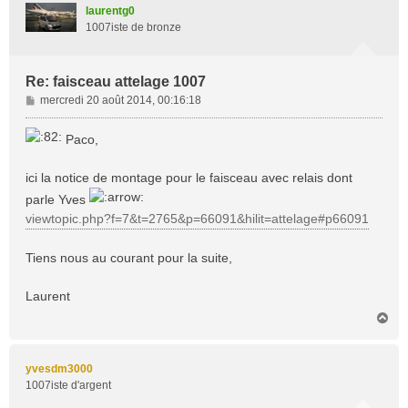
t
laurentg0
1007iste de bronze
Re: faisceau attelage 1007
M
mercredi 20 août 2014, 00:16:18
e
s
Paco,
s
a
ici la notice de montage pour le faisceau avec relais dont
g
e
parle Yves
viewtopic.php?f=7&t=2765&p=66091&hilit=attelage#p66091
Tiens nous au courant pour la suite,
Laurent
H
a
u
t
yvesdm3000
1007iste d'argent