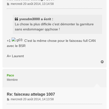
M
mercredi 20 août 2014, 13:14:58
e
s
s
yvesdm3000 a écrit :
a
La chose la plus difficile c'est démonter la garniture
g
sans endommager qqchose !
e
+1
C'est la même chose pour le faisceau full CAN
avec le BSR
A+ Laurent
H
a
u
t
Paco
Membre
Re: faisceau attelage 1007
M
mercredi 20 août 2014, 14:13:58
e
s