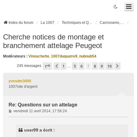
Index du forum
La 1007
Techniques et Questions
Carrosserie, électronique véhicule et habitacle
Cherche notices de montage et
branchement attelage Peugeot
Modérateurs :
Vinouchette
,
1007duquatre9
,
nubnub54
Page
7
sur
10
1
5
6
7
8
9
10
Précédente
Suivant
245 messages
…
yvesdm3000
1007iste d'argent
Re: Questions sur un attelage
M
vendredi 11 avril 2014, 17:56:24
e
s
s
user99 a écrit :
a