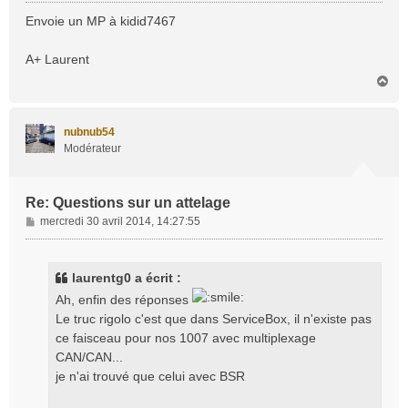
e
s
Envoie un MP à kidid7467
s
a
A+ Laurent
g
H
e
a
u
t
nubnub54
Modérateur
Re: Questions sur un attelage
M
mercredi 30 avril 2014, 14:27:55
e
s
s
laurentg0 a écrit :
a
Ah, enfin des réponses
g
Le truc rigolo c'est que dans ServiceBox, il n'existe pas
e
ce faisceau pour nos 1007 avec multiplexage
CAN/CAN...
je n'ai trouvé que celui avec BSR