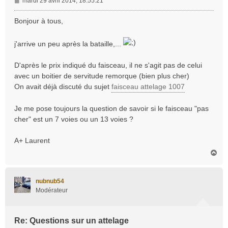
M
mardi 29 avril 2014, 18:55:21
e
s
Bonjour à tous,
s
a
j'arrive un peu après la bataille,...
g
e
D'après le prix indiqué du faisceau, il ne s'agit pas de celui
avec un boitier de servitude remorque (bien plus cher)
On avait déjà discuté du sujet
faisceau attelage 1007
Je me pose toujours la question de savoir si le faisceau "pas
cher" est un 7 voies ou un 13 voies ?
A+ Laurent
H
a
u
t
nubnub54
Modérateur
Re: Questions sur un attelage