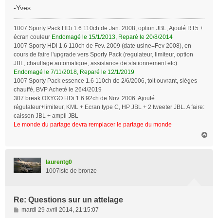
g
-Yves
e
1007 Sporty Pack HDi 1.6 110ch de Jan. 2008, option JBL, Ajouté RT5 +
écran couleur
Endomagé le 15/1/2013, Reparé le 20/8/2014
1007 Sporty HDi 1.6 110ch de Fev. 2009 (date usine=Fev 2008), en
cours de faire l'upgrade vers Sporty Pack (regulateur, limiteur, option
JBL, chauffage automatique, assistance de stationnement etc).
Endomagé le 7/11/2018, Reparé le 12/1/2019
1007 Sporty Pack essence 1.6 110ch de 2/6/2006, toit ouvrant, sièges
chauffé, BVP Acheté le 26/4/2019
307 break OXYGO HDi 1.6 92ch de Nov. 2006. Ajouté
régulateur+limiteur, KML + Ecran type C, HP JBL + 2 tweeter JBL. A faire:
caisson JBL + ampli JBL
Le monde du partage devra remplacer le partage du monde
H
a
u
t
laurentg0
1007iste de bronze
Re: Questions sur un attelage
M
mardi 29 avril 2014, 21:15:07