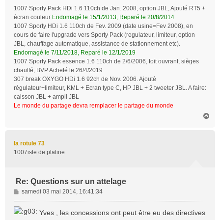
1007 Sporty Pack HDi 1.6 110ch de Jan. 2008, option JBL, Ajouté RT5 +
écran couleur
Endomagé le 15/1/2013, Reparé le 20/8/2014
1007 Sporty HDi 1.6 110ch de Fev. 2009 (date usine=Fev 2008), en
cours de faire l'upgrade vers Sporty Pack (regulateur, limiteur, option
JBL, chauffage automatique, assistance de stationnement etc).
Endomagé le 7/11/2018, Reparé le 12/1/2019
1007 Sporty Pack essence 1.6 110ch de 2/6/2006, toit ouvrant, sièges
chauffé, BVP Acheté le 26/4/2019
307 break OXYGO HDi 1.6 92ch de Nov. 2006. Ajouté
régulateur+limiteur, KML + Ecran type C, HP JBL + 2 tweeter JBL. A faire:
caisson JBL + ampli JBL
Le monde du partage devra remplacer le partage du monde
H
a
u
t
la rotule 73
1007iste de platine
Re: Questions sur un attelage
M
samedi 03 mai 2014, 16:41:34
e
s
Yves , les concessions ont peut être eu des directives
s