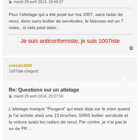
M
mardi 29 avril 2014, 19:49:37
e
s
Pour l'attelage qui a été posé sur ma 1007, sans radar de
s
recul, donc sans boitier de servitudes, le faisceau est un 7
a
voies...si cela peut aider...
g
e
Je suis anticonformiste, je suis 1007iste
H
a
u
t
yvesdm3000
1007iste d'argent
Re: Questions sur un attelage
M
mardi 29 avril 2014, 20:27:50
e
s
L'attelage marque "Peugeot" qui etais deja sur le mien quand
s
je l'ai achete etais une 13 broches, SANS boitier servitude et
a
la voiture avais les radars de recul. Par contre, je n'ai pas le
g
no de PR ...
e