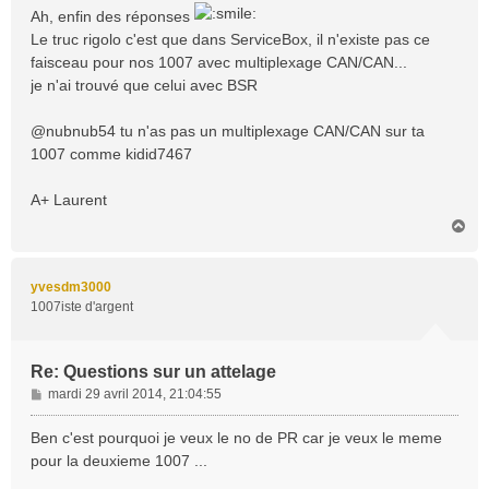
s
Ah, enfin des réponses
s
Le truc rigolo c'est que dans ServiceBox, il n'existe pas ce
a
faisceau pour nos 1007 avec multiplexage CAN/CAN...
g
je n'ai trouvé que celui avec BSR
e
@nubnub54 tu n'as pas un multiplexage CAN/CAN sur ta
1007 comme kidid7467
A+ Laurent
H
a
u
t
yvesdm3000
1007iste d'argent
Re: Questions sur un attelage
M
mardi 29 avril 2014, 21:04:55
e
s
Ben c'est pourquoi je veux le no de PR car je veux le meme
s
pour la deuxieme 1007 ...
a