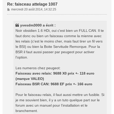
Re: faisceau attelage 1007
M
mercredi 20 août 2014, 14:32:25
e
s
s
yvesdm3000 a écrit :
a
Noir obsidien 1.6 HDi, oui c'est bien un FULL CAN. Il te
g
faut donc ou bien un faisceau comme la mienne avec
e
les relais (c'est le moins cher, mais faut tirer un fil vers
le BSI) ou bien la Boite Servitude Remorque. Pour la
BSR il faut aussi passer par peugeot pour activer
l'option.
Les numeros chez peugeot:
Faisceau avec relais: 9688 X0 prix +- 118 euro
(marque VALEO)
Faisceau BSR CAN: 9688 EF prix +- 166 euro
Pour le faisceau relais, il faut aussi mettre un fusible. Si
je me souvient bien, il y a un tuto quelque part sur le
forum avec un manuel pour l'installation et le
branchement.