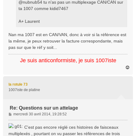
@nubnub54 tu n'as pas un multiplexage CAN/CAN sur
ta 1007 comme kidid7467
A+ Laurent
Nan ma 1007 est en CAN/VAN, donc à voir si la référence est
la même, je peux retrouver la facture correspondante, mais
pas sur que le réf y soit...
Je suis anticonformiste, je suis 1007iste
H
a
u
t
la rotule 73
1007iste de platine
Re: Questions sur un attelage
M
mercredi 30 avril 2014, 19:28:52
e
s
C'est pas encore réglé ces histoires de faisceaux
s
multiplexés , pourtant on vu passer les réfèrences de trois
a