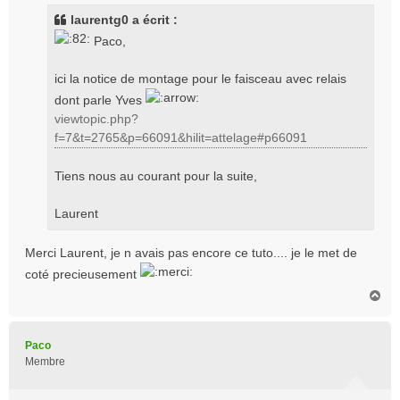
s
laurentg0 a écrit :
a
Paco,
g
e
ici la notice de montage pour le faisceau avec relais
dont parle Yves
viewtopic.php?
f=7&t=2765&p=66091&hilit=attelage#p66091
Tiens nous au courant pour la suite,
Laurent
Merci Laurent, je n avais pas encore ce tuto.... je le met de
coté precieusement
H
a
u
t
Paco
Membre