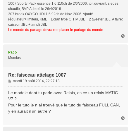
1007 Sporty Pack essence 1.6 110ch de 2/6/2006, toit ouvrant, sièges
chauffé, BVP Acheté le 26/4/2019
307 break OXYGO HDi 1.6 92ch de Nov. 2006. Ajouté
régulateur+limiteur, KML + Ecran type C, HP JBL + 2 tweeter JBL. A faire:
caisson JBL + ampli JBL
Le monde du partage devra remplacer le partage du monde
H
a
u
t
Paco
Membre
Re: faisceau attelage 1007
M
mardi 19 août 2014, 22:27:13
e
s
Le modele dont tu parle avec Relais, es ce un relais MATIC
s
V7 ?
a
Pour le tuto je n ai trouvé que le tuto du faisceau FULL CAN,
g
y en aurait il un autre ?
e
H
a
u