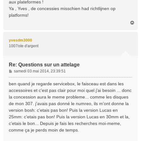
aux plateformes !
a
Ya , Yves , de concessies misschien had richtlijnen op
g
platforms!
e
H
a
u
t
yvesdm3000
1007iste d'argent
Re: Questions sur un attelage
M
samedi 03 mai 2014, 23:39:51
e
s
ben quand je regarde servicebox, le faisceau est dans les
s
accessoires et c'est pas clair pour moi quel j'ai besoin ... donc
a
la concession aura le meme probleme... comme les disques
g
de mon 307. j'avais pas donné le numreo, ils m'ont donne la
e
version bosh: c'etais pas bon! Puis la version Lucas en
25mm: c'etais pas bon! Puis la version Lucas en 30mm et la,
c'etais le bon... Depuis je fais les recherches moi-meme,
comme ça je perds moin de temps.