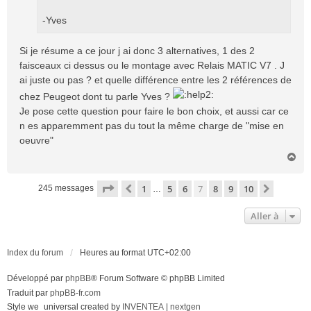
-Yves
Si je résume a ce jour j ai donc 3 alternatives, 1 des 2
faisceaux ci dessus ou le montage avec Relais MATIC V7 . J
ai juste ou pas ? et quelle différence entre les 2 références de
chez Peugeot dont tu parle Yves ?
Je pose cette question pour faire le bon choix, et aussi car ce
n es apparemment pas du tout la même charge de "mise en
oeuvre"
H
a
u
Page
7
sur
10
1
5
6
7
8
9
10
Précédente
Suivant
245 messages
…
t
Aller à
Index du forum
Heures au format
UTC+02:00
Développé par
phpBB
® Forum Software © phpBB Limited
Traduit par
phpBB-fr.com
Style we_universal created by
INVENTEA
|
nextgen