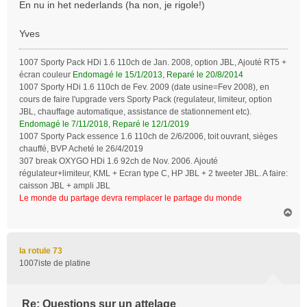
En nu in het nederlands (ha non, je rigole!)
Yves
1007 Sporty Pack HDi 1.6 110ch de Jan. 2008, option JBL, Ajouté RT5 +
écran couleur
Endomagé le 15/1/2013, Reparé le 20/8/2014
1007 Sporty HDi 1.6 110ch de Fev. 2009 (date usine=Fev 2008), en
cours de faire l'upgrade vers Sporty Pack (regulateur, limiteur, option
JBL, chauffage automatique, assistance de stationnement etc).
Endomagé le 7/11/2018, Reparé le 12/1/2019
1007 Sporty Pack essence 1.6 110ch de 2/6/2006, toit ouvrant, sièges
chauffé, BVP Acheté le 26/4/2019
307 break OXYGO HDi 1.6 92ch de Nov. 2006. Ajouté
régulateur+limiteur, KML + Ecran type C, HP JBL + 2 tweeter JBL. A faire:
caisson JBL + ampli JBL
Le monde du partage devra remplacer le partage du monde
H
a
u
t
la rotule 73
1007iste de platine
Re: Questions sur un attelage