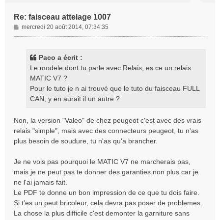
Re: faisceau attelage 1007
M
mercredi 20 août 2014, 07:34:35
e
s
s
Paco a écrit :
a
Le modele dont tu parle avec Relais, es ce un relais
g
MATIC V7 ?
e
Pour le tuto je n ai trouvé que le tuto du faisceau FULL
CAN, y en aurait il un autre ?
Non, la version "Valeo" de chez peugeot c'est avec des vrais
relais "simple", mais avec des connecteurs peugeot, tu n'as
plus besoin de soudure, tu n'as qu'a brancher.
Je ne vois pas pourquoi le MATIC V7 ne marcherais pas,
mais je ne peut pas te donner des garanties non plus car je
ne l'ai jamais fait.
Le PDF te donne un bon impression de ce que tu dois faire.
Si t'es un peut bricoleur, cela devra pas poser de problemes.
La chose la plus difficile c'est demonter la garniture sans