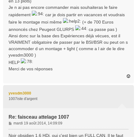
en 13 plots)
Je n ai pas encore commander mais souhaiteras le faire
rapidement
car je dois partir en vacances et voudrais
faire le montage moi même
(+ de 700 Euros
annoncés chez Peugeot GLURPS
ca passe pas )
Ainsi donc sur la base des Expériences déjà vécues, est il
VRAIMENT obligatoire de passer par le BSI/BSR ou peut on s
accommoder d un montage + light ( comme a l air de le dire
yvesdm3000 )
HELP
Merci de vos réponses
H
a
u
t
yvesdm3000
1007iste d'argent
Re: faisceau attelage 1007
M
mardi 19 août 2014, 14:09:09
e
s
Noir obsidien 1.6 HDi, oui c'est bien un FULL CAN. Il te faut