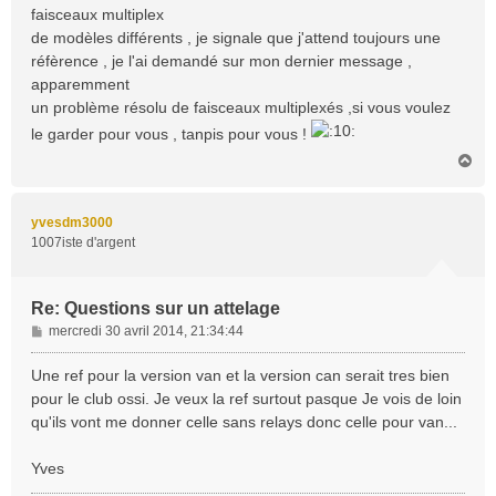
faisceaux multiplex
g
de modèles différents , je signale que j'attend toujours une
e
réfèrence , je l'ai demandé sur mon dernier message ,
apparemment
un problème résolu de faisceaux multiplexés ,si vous voulez
le garder pour vous , tanpis pour vous !
H
a
u
t
yvesdm3000
1007iste d'argent
Re: Questions sur un attelage
M
mercredi 30 avril 2014, 21:34:44
e
s
Une ref pour la version van et la version can serait tres bien
s
pour le club ossi. Je veux la ref surtout pasque Je vois de loin
a
qu'ils vont me donner celle sans relays donc celle pour van...
g
e
Yves