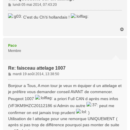
M
lundi 05 mai 2014, 07:43:20
e
s
C'est du Ch'ti hollandais !
s
a
H
g
a
e
u
t
Paco
Membre
Re: faisceau attelage 1007
M
mardi 19 août 2014, 13:38:50
e
s
Bonjour a Tous, A mon tour je veux m équiper d un attelage et
s
je préfère vous demander conseil AVANT de commencer.
a
Peugeot 1007
a priori Full CAN d après mes infos
g
e
(VF3KM9HZC20112186 si Admin ou autre
peut me
confirmer on est jamais trop prudent
)
Utilisation de l attelage pour une remorque UNIQUEMENT (
après si pas trop de différence pourquoi pas monter de suite