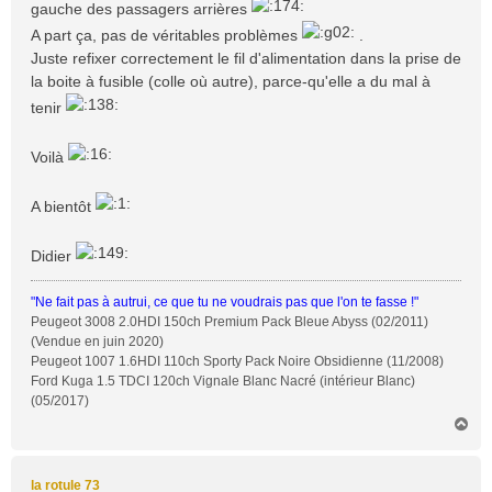
gauche des passagers arrières
A part ça, pas de véritables problèmes
.
Juste refixer correctement le fil d'alimentation dans la prise de
la boite à fusible (colle où autre), parce-qu'elle a du mal à
tenir
Voilà
A bientôt
Didier
"Ne fait pas à autrui, ce que tu ne voudrais pas que l'on te fasse !"
Peugeot 3008 2.0HDI 150ch Premium Pack Bleue Abyss (02/2011)
(Vendue en juin 2020)
Peugeot 1007 1.6HDI 110ch Sporty Pack Noire Obsidienne (11/2008)
Ford Kuga 1.5 TDCI 120ch Vignale Blanc Nacré (intérieur Blanc)
(05/2017)
H
a
u
t
la rotule 73