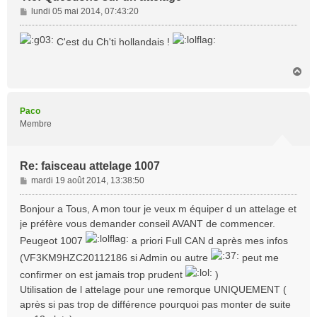
M
lundi 05 mai 2014, 07:43:20
e
s
C'est du Ch'ti hollandais !
s
a
H
g
a
e
u
t
Paco
Membre
Re: faisceau attelage 1007
M
mardi 19 août 2014, 13:38:50
e
s
Bonjour a Tous, A mon tour je veux m équiper d un attelage et
s
je préfère vous demander conseil AVANT de commencer.
a
Peugeot 1007
a priori Full CAN d après mes infos
g
e
(VF3KM9HZC20112186 si Admin ou autre
peut me
confirmer on est jamais trop prudent
)
Utilisation de l attelage pour une remorque UNIQUEMENT (
après si pas trop de différence pourquoi pas monter de suite