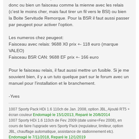
s
donc ou bien un faisceau comme la mienne avec les relais
a
(c'est le moins cher, mais faut tirer un fil vers le BSI) ou bien
g
la Boite Servitude Remorque. Pour la BSR il faut aussi passer
e
par peugeot pour activer l'option.
Les numeros chez peugeot:
Faisceau avec relais: 9688 X0 prix +- 118 euro (marque
VALEO)
Faisceau BSR CAN: 9688 EF prix +- 166 euro
Pour le faisceau relais, il faut aussi mettre un fusible. Si je me
souvient bien, il y a un tuto quelque part sur le forum avec un
manuel pour l'installation et le branchement.
-Yves
1007 Sporty Pack HDi 1.6 110ch de Jan. 2008, option JBL, Ajouté RT5 +
écran couleur
Endomagé le 15/1/2013, Reparé le 20/8/2014
1007 Sporty HDi 1.6 110ch de Fev. 2009 (date usine=Fev 2008), en
cours de faire l'upgrade vers Sporty Pack (regulateur, limiteur, option
JBL, chauffage automatique, assistance de stationnement etc).
Endomagé le 7/11/2018, Reparé le 12/1/2019