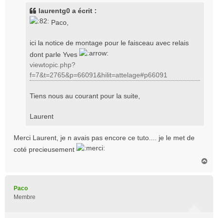
s
laurentg0 a écrit :
a
Paco,
g
e
ici la notice de montage pour le faisceau avec relais
dont parle Yves
viewtopic.php?
f=7&t=2765&p=66091&hilit=attelage#p66091
Tiens nous au courant pour la suite,
Laurent
Merci Laurent, je n avais pas encore ce tuto.... je le met de
coté precieusement
H
a
u
t
Paco
Membre