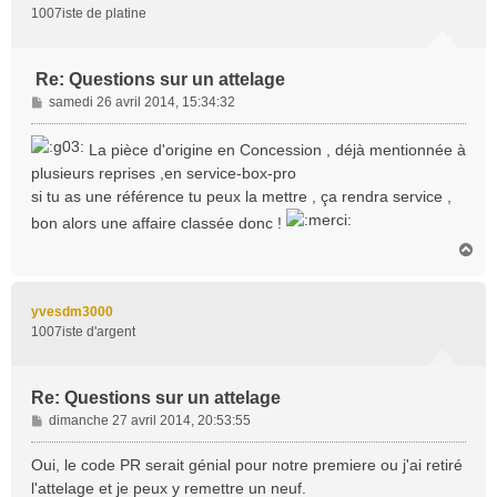
1007iste de platine
Re: Questions sur un attelage
M
samedi 26 avril 2014, 15:34:32
e
s
La pièce d'origine en Concession , déjà mentionnée à
s
plusieurs reprises ,en service-box-pro
a
si tu as une référence tu peux la mettre , ça rendra service ,
g
e
bon alors une affaire classée donc !
H
a
u
t
yvesdm3000
1007iste d'argent
Re: Questions sur un attelage
M
dimanche 27 avril 2014, 20:53:55
e
s
Oui, le code PR serait génial pour notre premiere ou j'ai retiré
s
l'attelage et je peux y remettre un neuf.