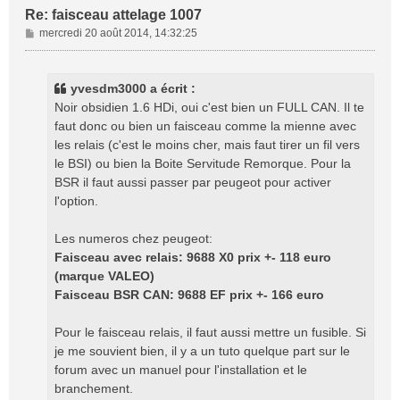
Re: faisceau attelage 1007
M
mercredi 20 août 2014, 14:32:25
e
s
s
yvesdm3000 a écrit :
a
Noir obsidien 1.6 HDi, oui c'est bien un FULL CAN. Il te
g
faut donc ou bien un faisceau comme la mienne avec
e
les relais (c'est le moins cher, mais faut tirer un fil vers
le BSI) ou bien la Boite Servitude Remorque. Pour la
BSR il faut aussi passer par peugeot pour activer
l'option.
Les numeros chez peugeot:
Faisceau avec relais: 9688 X0 prix +- 118 euro
(marque VALEO)
Faisceau BSR CAN: 9688 EF prix +- 166 euro
Pour le faisceau relais, il faut aussi mettre un fusible. Si
je me souvient bien, il y a un tuto quelque part sur le
forum avec un manuel pour l'installation et le
branchement.