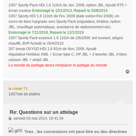
1007 Sporty Pack HDi 1.6 110ch de Jan. 2008, option JBL, Ajouté RT5 +
écran couleur
Endomagé le 15/1/2013, Reparé le 20/8/2014
1007 Sporty HDi 1.6 110ch de Fev. 2009 (date usine=Fev 2008), en
cours de faire l'upgrade vers Sporty Pack (regulateur, limiteur, option
JBL, chauffage automatique, assistance de stationnement etc).
Endomagé le 7/11/2018, Reparé le 12/1/2019
1007 Sporty Pack essence 1.6 110ch de 2/6/2006, toit ouvrant, sièges
chauffé, BVP Acheté le 26/4/2019
307 break OXYGO HDi 1.6 92ch de Nov. 2006. Ajouté
régulateur+limiteur, KML + Ecran type C, HP JBL + 2 tweeter JBL. A faire:
caisson JBL + ampli JBL
Le monde du partage devra remplacer le partage du monde
H
a
u
t
la rotule 73
1007iste de platine
Re: Questions sur un attelage
M
samedi 03 mai 2014, 16:41:34
e
s
Yves , les concessions ont peut être eu des directives
s