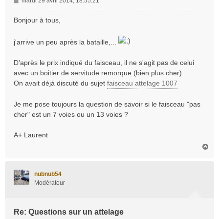
M
mardi 29 avril 2014, 18:55:21
e
s
Bonjour à tous,
s
a
j'arrive un peu après la bataille,...
g
e
D'après le prix indiqué du faisceau, il ne s'agit pas de celui
avec un boitier de servitude remorque (bien plus cher)
On avait déjà discuté du sujet
faisceau attelage 1007
Je me pose toujours la question de savoir si le faisceau "pas
cher" est un 7 voies ou un 13 voies ?
A+ Laurent
H
a
u
t
nubnub54
Modérateur
Re: Questions sur un attelage