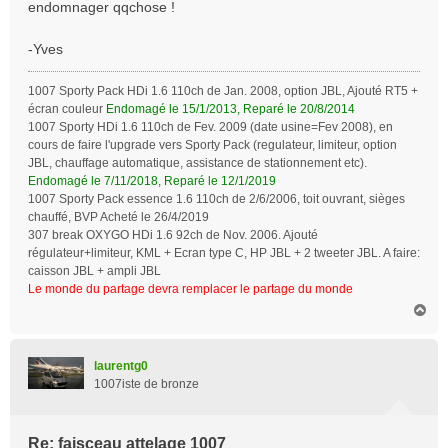
endomnager qqchose !
-Yves
1007 Sporty Pack HDi 1.6 110ch de Jan. 2008, option JBL, Ajouté RT5 +
écran couleur
Endomagé le 15/1/2013, Reparé le 20/8/2014
1007 Sporty HDi 1.6 110ch de Fev. 2009 (date usine=Fev 2008), en
cours de faire l'upgrade vers Sporty Pack (regulateur, limiteur, option
JBL, chauffage automatique, assistance de stationnement etc).
Endomagé le 7/11/2018, Reparé le 12/1/2019
1007 Sporty Pack essence 1.6 110ch de 2/6/2006, toit ouvrant, sièges
chauffé, BVP Acheté le 26/4/2019
307 break OXYGO HDi 1.6 92ch de Nov. 2006. Ajouté
régulateur+limiteur, KML + Ecran type C, HP JBL + 2 tweeter JBL. A faire:
caisson JBL + ampli JBL
Le monde du partage devra remplacer le partage du monde
H
a
u
t
laurentg0
1007iste de bronze
Re: faisceau attelage 1007