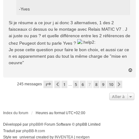
-Yves
Si je résume a ce jour j ai donc 3 alternatives, 1 des 2
faisceaux ci dessus ou le montage avec Relais MATIC V7 . J
ai juste ou pas ? et quelle différence entre les 2 références de
chez Peugeot dont tu parle Yves ?
Je pose cette question pour faire le bon choix, et aussi car ce
n es apparemment pas du tout la même charge de "mise en
oeuvre"
H
a
u
Page
7
sur
10
1
5
6
7
8
9
10
Précédente
Suivant
245 messages
…
t
Aller à
Index du forum
Heures au format
UTC+02:00
Développé par
phpBB
® Forum Software © phpBB Limited
Traduit par
phpBB-fr.com
Style we_universal created by
INVENTEA
|
nextgen