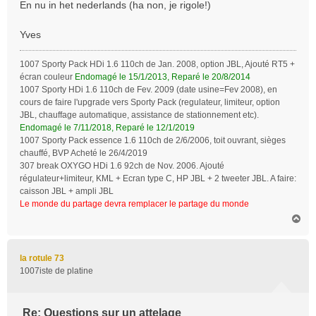
En nu in het nederlands (ha non, je rigole!)
Yves
1007 Sporty Pack HDi 1.6 110ch de Jan. 2008, option JBL, Ajouté RT5 +
écran couleur
Endomagé le 15/1/2013, Reparé le 20/8/2014
1007 Sporty HDi 1.6 110ch de Fev. 2009 (date usine=Fev 2008), en
cours de faire l'upgrade vers Sporty Pack (regulateur, limiteur, option
JBL, chauffage automatique, assistance de stationnement etc).
Endomagé le 7/11/2018, Reparé le 12/1/2019
1007 Sporty Pack essence 1.6 110ch de 2/6/2006, toit ouvrant, sièges
chauffé, BVP Acheté le 26/4/2019
307 break OXYGO HDi 1.6 92ch de Nov. 2006. Ajouté
régulateur+limiteur, KML + Ecran type C, HP JBL + 2 tweeter JBL. A faire:
caisson JBL + ampli JBL
Le monde du partage devra remplacer le partage du monde
H
a
u
t
la rotule 73
1007iste de platine
Re: Questions sur un attelage