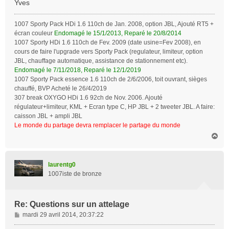
Yves
1007 Sporty Pack HDi 1.6 110ch de Jan. 2008, option JBL, Ajouté RT5 +
écran couleur
Endomagé le 15/1/2013, Reparé le 20/8/2014
1007 Sporty HDi 1.6 110ch de Fev. 2009 (date usine=Fev 2008), en
cours de faire l'upgrade vers Sporty Pack (regulateur, limiteur, option
JBL, chauffage automatique, assistance de stationnement etc).
Endomagé le 7/11/2018, Reparé le 12/1/2019
1007 Sporty Pack essence 1.6 110ch de 2/6/2006, toit ouvrant, sièges
chauffé, BVP Acheté le 26/4/2019
307 break OXYGO HDi 1.6 92ch de Nov. 2006. Ajouté
régulateur+limiteur, KML + Ecran type C, HP JBL + 2 tweeter JBL. A faire:
caisson JBL + ampli JBL
Le monde du partage devra remplacer le partage du monde
H
a
u
t
laurentg0
1007iste de bronze
Re: Questions sur un attelage
M
mardi 29 avril 2014, 20:37:22
e