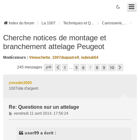
Index du forum
La 1007
Techniques et Questions
Carrosserie, électronique véhicule et habitacle
Cherche notices de montage et
branchement attelage Peugeot
Modérateurs :
Vinouchette
,
1007duquatre9
,
nubnub54
Page
7
sur
10
1
5
6
7
8
9
10
Précédente
Suivant
245 messages
…
yvesdm3000
1007iste d'argent
Re: Questions sur un attelage
M
vendredi 11 avril 2014, 17:56:24
e
s
s
user99 a écrit :
a