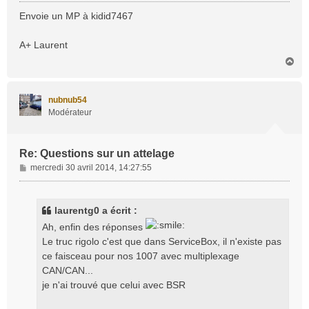
e
s
Envoie un MP à kidid7467
s
a
A+ Laurent
g
H
e
a
u
t
nubnub54
Modérateur
Re: Questions sur un attelage
M
mercredi 30 avril 2014, 14:27:55
e
s
s
laurentg0 a écrit :
a
Ah, enfin des réponses
g
Le truc rigolo c'est que dans ServiceBox, il n'existe pas
e
ce faisceau pour nos 1007 avec multiplexage
CAN/CAN...
je n'ai trouvé que celui avec BSR