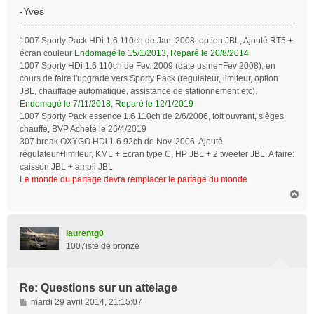
g
-Yves
e
1007 Sporty Pack HDi 1.6 110ch de Jan. 2008, option JBL, Ajouté RT5 +
écran couleur
Endomagé le 15/1/2013, Reparé le 20/8/2014
1007 Sporty HDi 1.6 110ch de Fev. 2009 (date usine=Fev 2008), en
cours de faire l'upgrade vers Sporty Pack (regulateur, limiteur, option
JBL, chauffage automatique, assistance de stationnement etc).
Endomagé le 7/11/2018, Reparé le 12/1/2019
1007 Sporty Pack essence 1.6 110ch de 2/6/2006, toit ouvrant, sièges
chauffé, BVP Acheté le 26/4/2019
307 break OXYGO HDi 1.6 92ch de Nov. 2006. Ajouté
régulateur+limiteur, KML + Ecran type C, HP JBL + 2 tweeter JBL. A faire:
caisson JBL + ampli JBL
Le monde du partage devra remplacer le partage du monde
H
a
u
t
laurentg0
1007iste de bronze
Re: Questions sur un attelage
M
mardi 29 avril 2014, 21:15:07