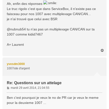
s
Ah, enfin des réponses
s
Le truc rigolo c'est que dans ServiceBox, il n'existe pas ce
a
faisceau pour nos 1007 avec multiplexage CAN/CAN...
g
je n'ai trouvé que celui avec BSR
e
@nubnub54 tu n'as pas un multiplexage CAN/CAN sur ta
1007 comme kidid7467
A+ Laurent
H
a
u
t
yvesdm3000
1007iste d'argent
Re: Questions sur un attelage
M
mardi 29 avril 2014, 21:04:55
e
s
Ben c'est pourquoi je veux le no de PR car je veux le meme
s
pour la deuxieme 1007 ...
a