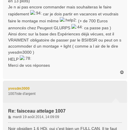
en 13 plots)
Je n ai pas encore commander mais souhaiteras le faire
rapidement
car je dois partir en vacances et voudrais
faire le montage moi même
(+ de 700 Euros
annoncés chez Peugeot GLURPS
ca passe pas )
Ainsi donc sur la base des Expériences déjà vécues, est il
VRAIMENT obligatoire de passer par le BSI/BSR ou peut on s
accommoder d un montage + light ( comme a l air de le dire
yvesdm3000 )
HELP
Merci de vos réponses
H
a
u
t
yvesdm3000
1007iste d'argent
Re: faisceau attelage 1007
M
mardi 19 août 2014, 14:09:09
e
s
Noir obsidien 1.6 HDi, oui c'est bien un FULL CAN. Il te faut