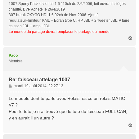
1007 Sporty Pack essence 1.6 110ch de 2/6/2006, toit ouvrant, sièges
chauffé, BVP Acheté le 26/4/2019
307 break OXYGO HDi 1.6 92ch de Nov. 2006. Ajouté
régulateur+limiteur, KML + Ecran type C, HP JBL + 2 tweeter JBL. A faire:
caisson JBL + ampli JBL
Le monde du partage devra remplacer le partage du monde
H
a
u
t
Paco
Membre
Re: faisceau attelage 1007
M
mardi 19 août 2014, 22:27:13
e
s
Le modele dont tu parle avec Relais, es ce un relais MATIC
s
V7 ?
a
Pour le tuto je n ai trouvé que le tuto du faisceau FULL CAN,
g
y en aurait il un autre ?
e
H
a
u