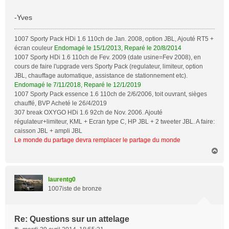
a
g
-Yves
e
1007 Sporty Pack HDi 1.6 110ch de Jan. 2008, option JBL, Ajouté RT5 +
écran couleur
Endomagé le 15/1/2013, Reparé le 20/8/2014
1007 Sporty HDi 1.6 110ch de Fev. 2009 (date usine=Fev 2008), en
cours de faire l'upgrade vers Sporty Pack (regulateur, limiteur, option
JBL, chauffage automatique, assistance de stationnement etc).
Endomagé le 7/11/2018, Reparé le 12/1/2019
1007 Sporty Pack essence 1.6 110ch de 2/6/2006, toit ouvrant, sièges
chauffé, BVP Acheté le 26/4/2019
307 break OXYGO HDi 1.6 92ch de Nov. 2006. Ajouté
régulateur+limiteur, KML + Ecran type C, HP JBL + 2 tweeter JBL. A faire:
caisson JBL + ampli JBL
Le monde du partage devra remplacer le partage du monde
H
a
u
t
laurentg0
1007iste de bronze
Re: Questions sur un attelage