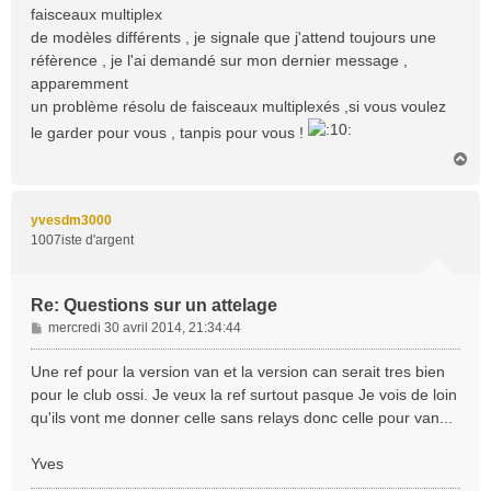
faisceaux multiplex
g
de modèles différents , je signale que j'attend toujours une
e
réfèrence , je l'ai demandé sur mon dernier message ,
apparemment
un problème résolu de faisceaux multiplexés ,si vous voulez
le garder pour vous , tanpis pour vous !
H
a
u
t
yvesdm3000
1007iste d'argent
Re: Questions sur un attelage
M
mercredi 30 avril 2014, 21:34:44
e
s
Une ref pour la version van et la version can serait tres bien
s
pour le club ossi. Je veux la ref surtout pasque Je vois de loin
a
qu'ils vont me donner celle sans relays donc celle pour van...
g
e
Yves