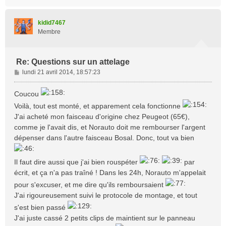
a
u
t
kidid7467
Membre
Re: Questions sur un attelage
M
lundi 21 avril 2014, 18:57:23
e
s
Coucou
s
Voilà, tout est monté, et apparement cela fonctionne
a
J'ai acheté mon faisceau d'origine chez Peugeot (65€),
g
e
comme je l'avait dis, et Norauto doit me rembourser l'argent
dépenser dans l'autre faisceau Bosal. Donc, tout va bien
Il faut dire aussi que j'ai bien rouspéter
par
écrit, et ça n'a pas traîné ! Dans les 24h, Norauto m'appelait
pour s'excuser, et me dire qu'ils remboursaient
J'ai rigoureusement suivi le protocole de montage, et tout
s'est bien passé
J'ai juste cassé 2 petits clips de maintient sur le panneau