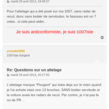
M
mardi 29 avril 2014, 19:49:37
e
s
Pour l'attelage qui a été posé sur ma 1007, sans radar de
s
recul, donc sans boitier de servitudes, le faisceau est un 7
a
voies...si cela peut aider...
g
e
Je suis anticonformiste, je suis 1007iste
H
a
u
t
yvesdm3000
1007iste d'argent
Re: Questions sur un attelage
M
mardi 29 avril 2014, 20:27:50
e
s
L'attelage marque "Peugeot" qui etais deja sur le mien quand
s
je l'ai achete etais une 13 broches, SANS boitier servitude et
a
la voiture avais les radars de recul. Par contre, je n'ai pas le
g
no de PR ...
e