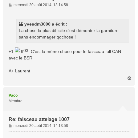
M
mercredi 20 août 2014, 13:14:58
e
s
s
yvesdm3000 a écrit :
a
La chose la plus difficile c'est démonter la garniture
g
sans endommager qqchose !
e
+1
C'est la même chose pour le faisceau full CAN
avec le BSR
A+ Laurent
H
a
u
t
Paco
Membre
Re: faisceau attelage 1007
M
mercredi 20 août 2014, 14:13:58
e
s