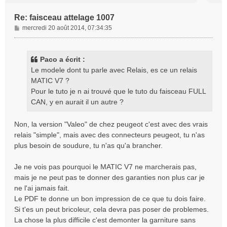
Re: faisceau attelage 1007
M
mercredi 20 août 2014, 07:34:35
e
s
s
Paco a écrit :
a
Le modele dont tu parle avec Relais, es ce un relais
g
MATIC V7 ?
e
Pour le tuto je n ai trouvé que le tuto du faisceau FULL
CAN, y en aurait il un autre ?
Non, la version "Valeo" de chez peugeot c'est avec des vrais
relais "simple", mais avec des connecteurs peugeot, tu n'as
plus besoin de soudure, tu n'as qu'a brancher.
Je ne vois pas pourquoi le MATIC V7 ne marcherais pas,
mais je ne peut pas te donner des garanties non plus car je
ne l'ai jamais fait.
Le PDF te donne un bon impression de ce que tu dois faire.
Si t'es un peut bricoleur, cela devra pas poser de problemes.
La chose la plus difficile c'est demonter la garniture sans