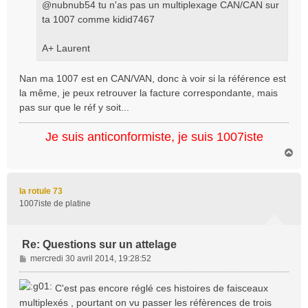
@nubnub54 tu n'as pas un multiplexage CAN/CAN sur
ta 1007 comme kidid7467
A+ Laurent
Nan ma 1007 est en CAN/VAN, donc à voir si la référence est
la même, je peux retrouver la facture correspondante, mais
pas sur que le réf y soit...
Je suis anticonformiste, je suis 1007iste
H
a
u
t
la rotule 73
1007iste de platine
Re: Questions sur un attelage
M
mercredi 30 avril 2014, 19:28:52
e
s
C'est pas encore réglé ces histoires de faisceaux
s
multiplexés , pourtant on vu passer les réfèrences de trois
a