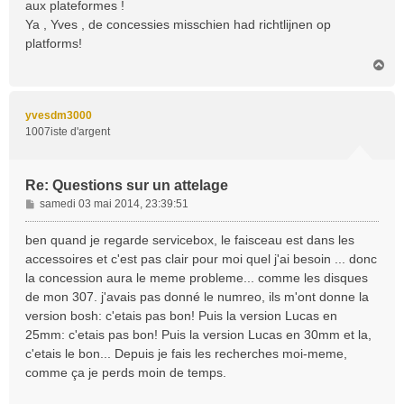
aux plateformes !
a
Ya , Yves , de concessies misschien had richtlijnen op
g
platforms!
e
H
a
u
t
yvesdm3000
1007iste d'argent
Re: Questions sur un attelage
M
samedi 03 mai 2014, 23:39:51
e
s
ben quand je regarde servicebox, le faisceau est dans les
s
accessoires et c'est pas clair pour moi quel j'ai besoin ... donc
a
la concession aura le meme probleme... comme les disques
g
de mon 307. j'avais pas donné le numreo, ils m'ont donne la
e
version bosh: c'etais pas bon! Puis la version Lucas en
25mm: c'etais pas bon! Puis la version Lucas en 30mm et la,
c'etais le bon... Depuis je fais les recherches moi-meme,
comme ça je perds moin de temps.