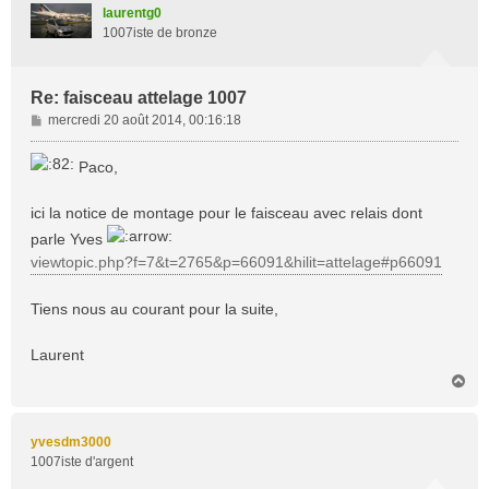
t
laurentg0
1007iste de bronze
Re: faisceau attelage 1007
M
mercredi 20 août 2014, 00:16:18
e
s
Paco,
s
a
ici la notice de montage pour le faisceau avec relais dont
g
e
parle Yves
viewtopic.php?f=7&t=2765&p=66091&hilit=attelage#p66091
Tiens nous au courant pour la suite,
Laurent
H
a
u
t
yvesdm3000
1007iste d'argent