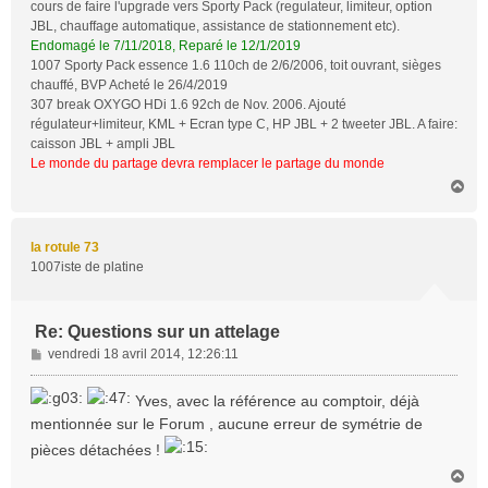
cours de faire l'upgrade vers Sporty Pack (regulateur, limiteur, option
JBL, chauffage automatique, assistance de stationnement etc).
Endomagé le 7/11/2018, Reparé le 12/1/2019
1007 Sporty Pack essence 1.6 110ch de 2/6/2006, toit ouvrant, sièges
chauffé, BVP Acheté le 26/4/2019
307 break OXYGO HDi 1.6 92ch de Nov. 2006. Ajouté
régulateur+limiteur, KML + Ecran type C, HP JBL + 2 tweeter JBL. A faire:
caisson JBL + ampli JBL
Le monde du partage devra remplacer le partage du monde
H
a
u
t
la rotule 73
1007iste de platine
Re: Questions sur un attelage
M
vendredi 18 avril 2014, 12:26:11
e
s
Yves, avec la référence au comptoir, déjà
s
mentionnée sur le Forum , aucune erreur de symétrie de
a
pièces détachées !
g
e
H