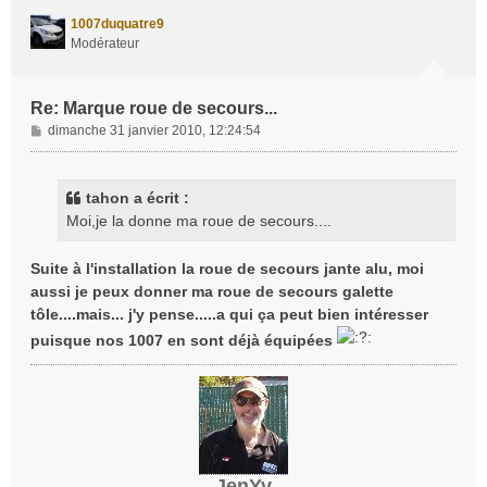
t
1007duquatre9
Modérateur
Re: Marque roue de secours...
M
dimanche 31 janvier 2010, 12:24:54
e
s
s
tahon a écrit :
a
Moi,je la donne ma roue de secours....
g
e
Suite à l'installation la roue de secours jante alu, moi
aussi je peux donner ma roue de secours galette
tôle....mais... j'y pense.....a qui ça peut bien intéresser
puisque nos 1007 en sont déjà équipées
JenYv