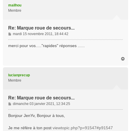
t
mailhou
Membre
Re: Marque roue de secours...
M
mardi 15 novembre 2011, 18:44:42
e
s
merci pour vos....."rapides" réponses ......
s
a
H
g
a
e
u
t
lucianprecup
Membre
Re: Marque roue de secours...
M
dimanche 03 janvier 2021, 12:34:25
e
s
Bonjour JenYv, Bonjour à tous,
s
a
Je me réfère à ton post
viewtopic.php?p=91547#p91547
g