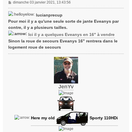
M
dimanche 03 janvier 2021, 13:43:56
e
s
lucianprecup
s
Pour moi il y a qu'une seule sorte de jante Eveanys par
a
contre, il y a plusieurs tailles.
g
e
Ici il y a quelques Eveanys en 16" à vendre
Sinon la roue de secours Eveanys 16" rentrera dans le
logement roue de secours
JenYv
Here my old
Sporty 110HDi