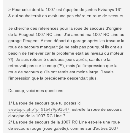
e
> Pour celui dont la 1007 est équipée de jantes Evéanys 16"
& qui souhaiterait en avoir une pas chère en roue de secours
Je cherche des références pour la roue de secours d'origine
de la Peugeot 1007 RC Line. J'ai amené ma 1007 RC Line au
garage Peugeot. A mon départ du garage après les travaux la
roue de secours manquait (je ne sais pas pourquoi ils ont eu
besoin de l'enlèver car le problème était au niveau du moteur
?!). Je suis retourné quelques jours après, car ils ne la
retrouvait pas sur le coup (?!), mais j'ai l'impression que la
roue de secours qu'ils ont remis est moins large. J'avais
l'impression que la précédente descendait plus.
Du coup, voici mes questions :
1/ La roue de secours que tu postes ici
viewtopic.php?p=91547#p91547
, est-elle la roue de secours
d'origine de la 1007 RC Line ?
2/ La roue de secours de la 1007 RC Line est-elle une roue
de secours rouge (roue galette), comme sur d'autres 1007