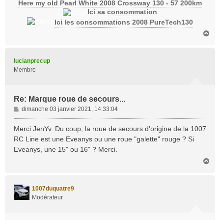
Here my old Pearl White 2008 Crossway 130 - 57 200km
Ici sa consommation
Ici les consommations 2008 PureTech130
H
a
u
t
lucianprecup
Membre
Re: Marque roue de secours...
M
dimanche 03 janvier 2021, 14:33:04
e
s
Merci JenYv. Du coup, la roue de secours d'origine de la 1007
s
RC Line est une Eveanys ou une roue "galette" rouge ? Si
a
Eveanys, une 15" ou 16" ? Merci.
g
H
e
a
u
t
1007duquatre9
Modérateur