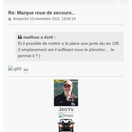
Re: Marque roue de secours...
M
dimanche 13 novembre 2011, 19:00:18
e
s
s
mailhou a écrit :
a
Et il possible de mettre a la place une jante alu en 195
g
(l emplacement est il suffisant sous le plancher.... le
e
permet il ? )
ici
JenYv