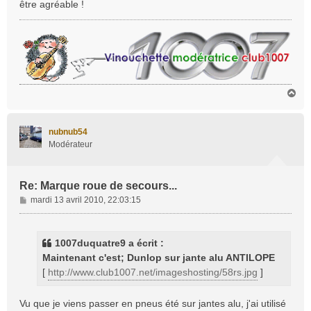
être agréable !
g
e
H
a
u
t
nubnub54
Modérateur
Re: Marque roue de secours...
M
mardi 13 avril 2010, 22:03:15
e
s
s
1007duquatre9 a écrit :
a
Maintenant c'est; Dunlop sur jante alu ANTILOPE
g
[
http://www.club1007.net/imageshosting/58rs.jpg
]
e
Vu que je viens passer en pneus été sur jantes alu, j'ai utilisé