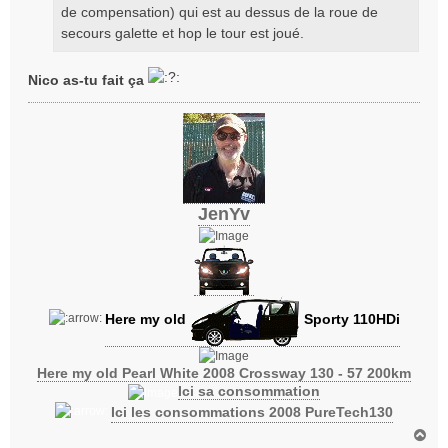
de compensation) qui est au dessus de la roue de
e
secours galette et hop le tour est joué.
Nico as-tu fait ça
JenYv
Here my old
Sporty 110HDi
Here my old Pearl White 2008 Crossway 130 - 57 200km
Ici sa consommation
Ici les consommations 2008 PureTech130
H