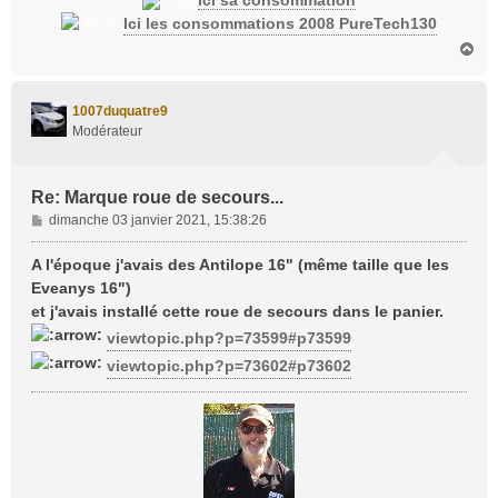
Ici sa consommation
Ici les consommations 2008 PureTech130
H
a
u
t
1007duquatre9
Modérateur
Re: Marque roue de secours...
M
dimanche 03 janvier 2021, 15:38:26
e
s
A l'époque j'avais des Antilope 16" (même taille que les
s
Eveanys 16")
a
et j'avais installé cette roue de secours dans le panier.
g
viewtopic.php?p=73599#p73599
e
viewtopic.php?p=73602#p73602