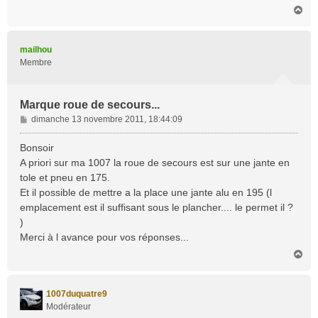
H
a
u
t
mailhou
Membre
Marque roue de secours...
M
dimanche 13 novembre 2011, 18:44:09
e
s
Bonsoir
s
A priori sur ma 1007 la roue de secours est sur une jante en
a
tole et pneu en 175.
g
Et il possible de mettre a la place une jante alu en 195 (l
e
emplacement est il suffisant sous le plancher.... le permet il ?
)
Merci à l avance pour vos réponses...
H
a
u
t
1007duquatre9
Modérateur