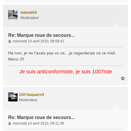
a
u
t
nubnub54
Modérateur
Re: Marque roue de secours...
M
mercredi 14 avril 2010, 08:58:41
e
s
Ha non, je ne l'avais pas vu ca...,je regarderais ca ce midi.
s
Merci JY
a
g
Je suis anticonformiste, je suis 1007iste
e
H
a
u
t
1007duquatre9
Modérateur
Re: Marque roue de secours...
M
mercredi 14 avril 2010, 09:11:38
e