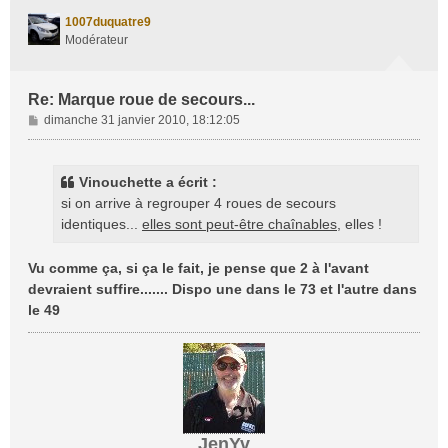
t
1007duquatre9
Modérateur
Re: Marque roue de secours...
M
dimanche 31 janvier 2010, 18:12:05
e
s
s
Vinouchette a écrit :
a
si on arrive à regrouper 4 roues de secours
g
identiques...
elles sont peut-être chaînables
, elles !
e
Vu comme ça, si ça le fait, je pense que 2 à l'avant
devraient suffire....... Dispo une dans le 73 et l'autre dans
le 49
JenYv