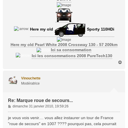
Here my old
Sporty 110HDi
Here my old Pearl White 2008 Crossway 130 - 57 200km
Ici sa consommation
Ici les consommations 2008 PureTech130
H
a
u
t
Vinouchette
Modératrice
Re: Marque roue de secours...
M
dimanche 31 janvier 2010, 19:59:26
e
s
je vous vois venir.... vous allez instaurer un tour de France
s
"roue de secours" en 1007 ???? pourquoi pas, cela pourrait
a