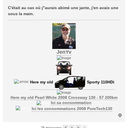
C'était au cas où j"aurais abimé une jante, j'en avais une
sous la main.
JenYv
Here my old
Sporty 110HDi
Here my old Pearl White 2008 Crossway 130 - 57 200km
Ici sa consommation
Ici les consommations 2008 PureTech130
H
a
u