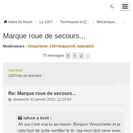
Index du forum
La 1007
Techniques et Questions
Mécanique, liaison au sol et pneumatiques
Marque roue de secours...
Modérateurs :
Vinouchette
,
1007duquatre9
,
nubnub54
1
2
3
Précédente
75 messages
ray-mon
1007iste de diamant
Re: Marque roue de secours...
M
dimanche 31 janvier 2010, 12:10:54
e
s
s
tahon a écrit :
a
Ah oui c'est vrai tu as raison :Bonjour Vinouchette et je
g
vais tout de suite rectifier le tir: ray-mon doit venir avec
e