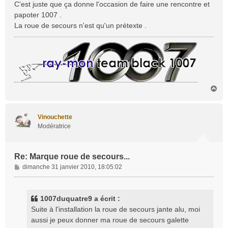
C'est juste que ça donne l'occasion de faire une rencontre et
g
papoter 1007 .
e
La roue de secours n'est qu'un prétexte .
H
a
u
t
Vinouchette
Modératrice
Re: Marque roue de secours...
M
dimanche 31 janvier 2010, 18:05:02
e
s
s
1007duquatre9 a écrit :
a
Suite à l'installation la roue de secours jante alu, moi
g
aussi je peux donner ma roue de secours galette
e