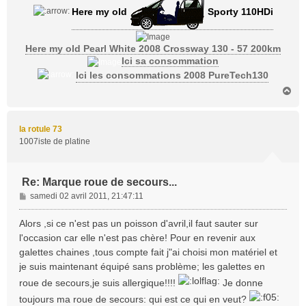
Here my old
Sporty 110HDi
Here my old Pearl White 2008 Crossway 130 - 57 200km
Ici sa consommation
Ici les consommations 2008 PureTech130
H
a
u
t
la rotule 73
1007iste de platine
Re: Marque roue de secours...
M
samedi 02 avril 2011, 21:47:11
e
s
Alors ,si ce n'est pas un poisson d'avril,il faut sauter sur
s
l'occasion car elle n'est pas chère! Pour en revenir aux
a
galettes chaines ,tous compte fait j"ai choisi mon matériel et
g
je suis maintenant équipé sans problème; les galettes en
e
roue de secours,je suis allergique!!!!
Je donne
toujours ma roue de secours: qui est ce qui en veut?