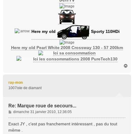
Here my old
Sporty 110HDi
Here my old Pearl White 2008 Crossway 130 - 57 200km
Ici sa consommation
Ici les consommations 2008 PureTech130
H
a
u
t
ray-mon
1007iste de diamant
Re: Marque roue de secours...
M
dimanche 31 janvier 2010, 12:36:05
e
s
Exact JY , c'est pas franchement intéressant , pas du tout
s
même .
a