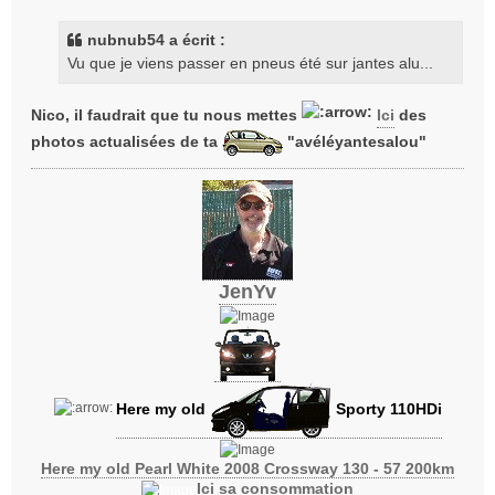
s
s
nubnub54 a écrit :
a
Vu que je viens passer en pneus été sur jantes alu...
g
e
Nico, il faudrait que tu nous mettes
Ici
des
photos actualisées de ta
"avéléyantesalou"
JenYv
Here my old
Sporty 110HDi
Here my old Pearl White 2008 Crossway 130 - 57 200km
Ici sa consommation