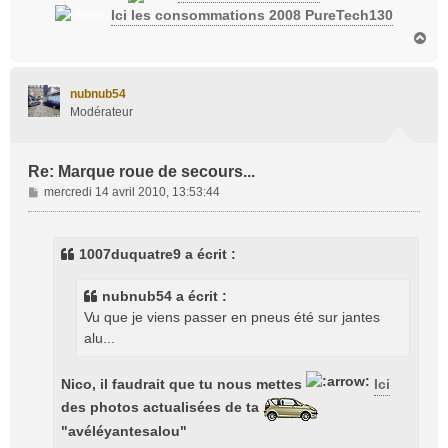
Ici les consommations 2008 PureTech130
H
a
u
t
nubnub54
Modérateur
Re: Marque roue de secours...
M
mercredi 14 avril 2010, 13:53:44
e
s
s
1007duquatre9 a écrit :
a
g
nubnub54 a écrit :
e
Vu que je viens passer en pneus été sur jantes
alu...
Nico, il faudrait que tu nous mettes
Ici
des photos actualisées de ta
"avéléyantesalou"