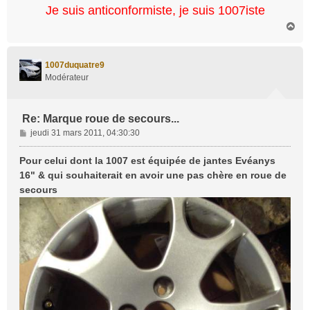
Je suis anticonformiste, je suis 1007iste
H
a
u
t
1007duquatre9
Modérateur
Re: Marque roue de secours...
M
jeudi 31 mars 2011, 04:30:30
e
s
Pour celui dont la 1007 est équipée de jantes Evéanys
s
16" & qui souhaiterait en avoir une pas chère en roue de
a
secours
g
e