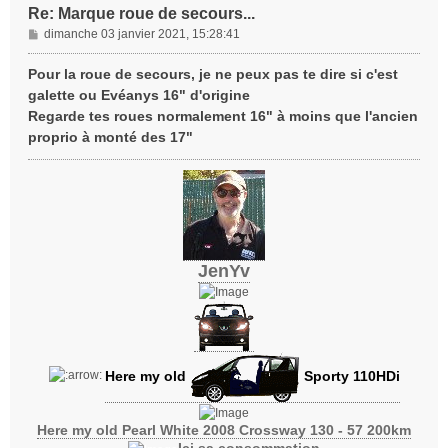
Re: Marque roue de secours...
M
dimanche 03 janvier 2021, 15:28:41
e
s
Pour la roue de secours, je ne peux pas te dire si c'est
s
galette ou Evéanys 16" d'origine
a
Regarde tes roues normalement 16" à moins que l'ancien
g
proprio à monté des 17"
e
JenYv
Here my old
Sporty 110HDi
Here my old Pearl White 2008 Crossway 130 - 57 200km