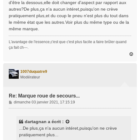
d'être la dessous,elle doit changer d'aspect par rapport aux
a
autres?De plus,ça n'a aucun intéret,puisqu'on ne crève
g
pratiquement plus,et du coup le pneu n'est plus du tout dans
e
le même état que les autres.Voir plus du même type ou de la
même marque.
L'avantage de l'essence,c'est que c'est plus facile a faire brûler quand
ça fait ch---.
H
a
u
t
1007duquatre9
Modérateur
Re: Marque roue de secours...
M
dimanche 03 janvier 2021, 17:15:19
e
s
s
dartagnan
a écrit :
a
...De plus,ça n'a aucun intéret,puisqu'on ne crève
g
pratiquement plus...
e