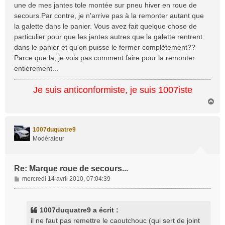
une de mes jantes tole montée sur pneu hiver en roue de
secours.Par contre, je n'arrive pas à la remonter autant que
la galette dans le panier. Vous avez fait quelque chose de
particulier pour que les jantes autres que la galette rentrent
dans le panier et qu'on puisse le fermer complètement??
Parce que la, je vois pas comment faire pour la remonter
entièrement...
Je suis anticonformiste, je suis 1007iste
H
a
u
t
1007duquatre9
Modérateur
Re: Marque roue de secours...
M
mercredi 14 avril 2010, 07:04:39
e
s
s
1007duquatre9 a écrit :
a
il ne faut pas remettre le caoutchouc (qui sert de joint
g