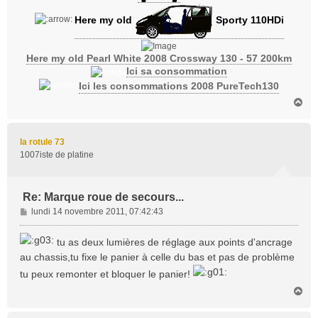
Here my old
Sporty 110HDi
Here my old Pearl White 2008 Crossway 130 - 57 200km
Ici sa consommation
Ici les consommations 2008 PureTech130
H
a
u
t
la rotule 73
1007iste de platine
Re: Marque roue de secours...
M
lundi 14 novembre 2011, 07:42:43
e
s
tu as deux lumières de réglage aux points d'ancrage
s
au chassis,tu fixe le panier à celle du bas et pas de problème
a
tu peux remonter et bloquer le panier!
g
e
H
a
u