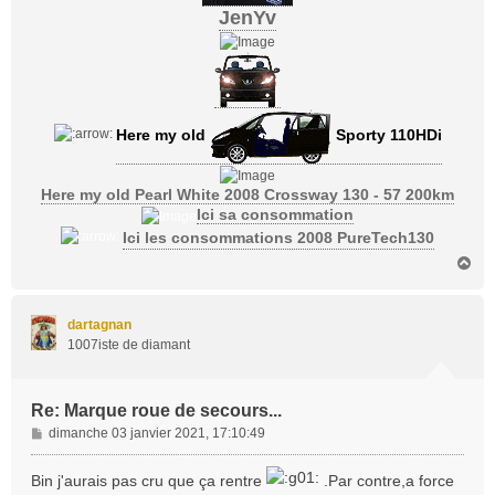
JenYv
Here my old
Sporty 110HDi
Here my old Pearl White 2008 Crossway 130 - 57 200km
Ici sa consommation
Ici les consommations 2008 PureTech130
H
a
u
t
dartagnan
1007iste de diamant
Re: Marque roue de secours...
M
dimanche 03 janvier 2021, 17:10:49
e
s
Bin j'aurais pas cru que ça rentre
.Par contre,a force
s