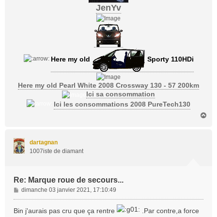
JenYv
Here my old
Sporty 110HDi
Here my old Pearl White 2008 Crossway 130 - 57 200km
Ici sa consommation
Ici les consommations 2008 PureTech130
H
a
u
t
dartagnan
1007iste de diamant
Re: Marque roue de secours...
M
dimanche 03 janvier 2021, 17:10:49
e
s
Bin j'aurais pas cru que ça rentre
.Par contre,a force
s