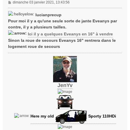
M
dimanche 03 janvier 2021, 13:43:56
e
s
lucianprecup
s
Pour moi il y a qu'une seule sorte de jante Eveanys par
a
contre, il y a plusieurs tailles.
g
e
Ici il y a quelques Eveanys en 16" à vendre
Sinon la roue de secours Eveanys 16" rentrera dans le
logement roue de secours
JenYv
Here my old
Sporty 110HDi