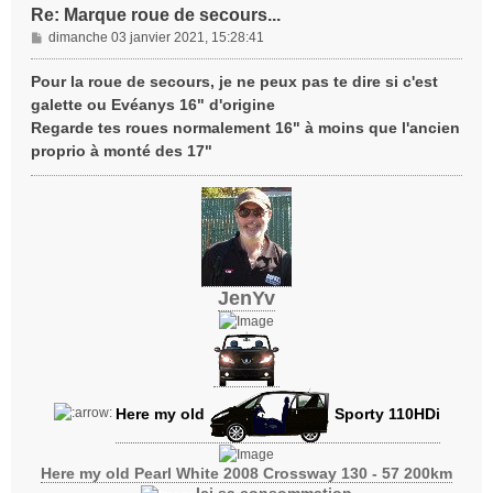
Re: Marque roue de secours...
M
dimanche 03 janvier 2021, 15:28:41
e
s
Pour la roue de secours, je ne peux pas te dire si c'est
s
galette ou Evéanys 16" d'origine
a
Regarde tes roues normalement 16" à moins que l'ancien
g
proprio à monté des 17"
e
JenYv
Here my old
Sporty 110HDi
Here my old Pearl White 2008 Crossway 130 - 57 200km