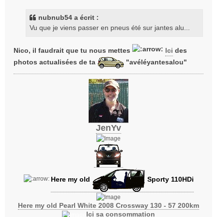
s
s
nubnub54 a écrit :
a
Vu que je viens passer en pneus été sur jantes alu...
g
e
Nico, il faudrait que tu nous mettes
Ici
des
photos actualisées de ta
"avéléyantesalou"
JenYv
Here my old
Sporty 110HDi
Here my old Pearl White 2008 Crossway 130 - 57 200km
Ici sa consommation