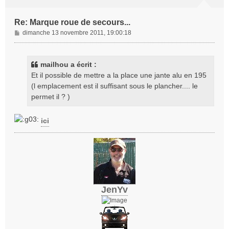
Re: Marque roue de secours...
M
dimanche 13 novembre 2011, 19:00:18
e
s
s
mailhou a écrit :
a
Et il possible de mettre a la place une jante alu en 195
g
(l emplacement est il suffisant sous le plancher.... le
e
permet il ? )
ici
JenYv