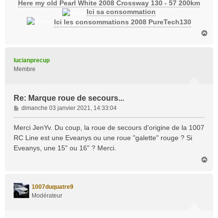
Here my old Pearl White 2008 Crossway 130 - 57 200km
Ici sa consommation
Ici les consommations 2008 PureTech130
H
a
u
t
lucianprecup
Membre
Re: Marque roue de secours...
M
dimanche 03 janvier 2021, 14:33:04
e
s
Merci JenYv. Du coup, la roue de secours d'origine de la 1007
s
RC Line est une Eveanys ou une roue "galette" rouge ? Si
a
Eveanys, une 15" ou 16" ? Merci.
g
H
e
a
u
t
1007duquatre9
Modérateur