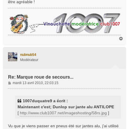
être agréable !
g
e
H
a
u
t
nubnub54
Modérateur
Re: Marque roue de secours...
M
mardi 13 avril 2010, 22:03:15
e
s
s
1007duquatre9 a écrit :
a
Maintenant c'est; Dunlop sur jante alu ANTILOPE
g
[
http://www.club1007.net/imageshosting/58rs.jpg
]
e
Vu que je viens passer en pneus été sur jantes alu, j'ai utilisé