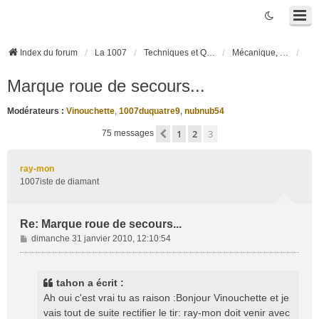
Index du forum
La 1007
Techniques et Questions
Mécanique, liaison au sol et pneumatiques
Marque roue de secours...
Modérateurs :
Vinouchette
,
1007duquatre9
,
nubnub54
1
2
3
Précédente
75 messages
ray-mon
1007iste de diamant
Re: Marque roue de secours...
M
dimanche 31 janvier 2010, 12:10:54
e
s
s
tahon a écrit :
a
Ah oui c'est vrai tu as raison :Bonjour Vinouchette et je
g
vais tout de suite rectifier le tir: ray-mon doit venir avec
e