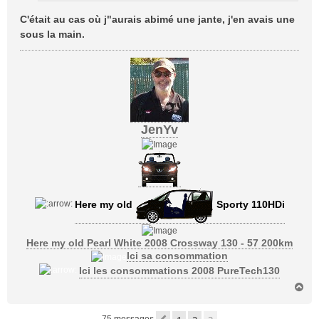
C'était au cas où j"aurais abimé une jante, j'en avais une
sous la main.
JenYv
Here my old
Sporty 110HDi
Here my old Pearl White 2008 Crossway 130 - 57 200km
Ici sa consommation
Ici les consommations 2008 PureTech130
H
a
u