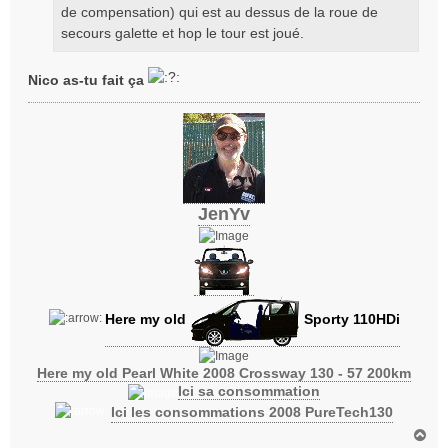
de compensation) qui est au dessus de la roue de
e
secours galette et hop le tour est joué.
Nico as-tu fait ça
JenYv
Here my old
Sporty 110HDi
Here my old Pearl White 2008 Crossway 130 - 57 200km
Ici sa consommation
Ici les consommations 2008 PureTech130
H