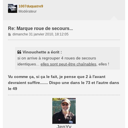
t
1007duquatre9
Modérateur
Re: Marque roue de secours...
M
dimanche 31 janvier 2010, 18:12:05
e
s
s
Vinouchette a écrit :
a
si on arrive à regrouper 4 roues de secours
g
identiques...
elles sont peut-être chaînables
, elles !
e
Vu comme ça, si ça le fait, je pense que 2 à l'avant
devraient suffire....... Dispo une dans le 73 et l'autre dans
le 49
JenYv