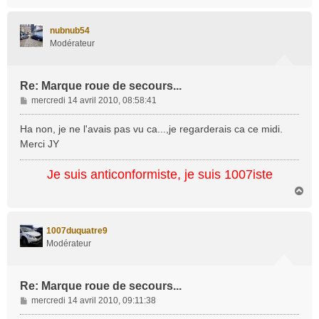
a
u
t
nubnub54
Modérateur
Re: Marque roue de secours...
M
mercredi 14 avril 2010, 08:58:41
e
s
Ha non, je ne l'avais pas vu ca...,je regarderais ca ce midi.
s
Merci JY
a
g
Je suis anticonformiste, je suis 1007iste
e
H
a
u
t
1007duquatre9
Modérateur
Re: Marque roue de secours...
M
mercredi 14 avril 2010, 09:11:38
e