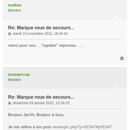
t
mailhou
Membre
Re: Marque roue de secours...
M
mardi 15 novembre 2011, 18:44:42
e
s
merci pour vos....."rapides" réponses ......
s
a
H
g
a
e
u
t
lucianprecup
Membre
Re: Marque roue de secours...
M
dimanche 03 janvier 2021, 12:34:25
e
s
Bonjour JenYv, Bonjour à tous,
s
a
Je me réfère à ton post
viewtopic.php?p=91547#p91547
g