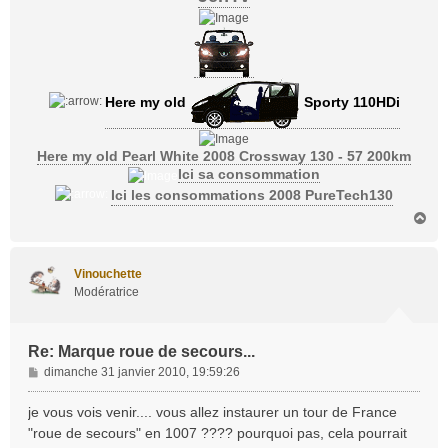
Here my old
Sporty 110HDi
Here my old Pearl White 2008 Crossway 130 - 57 200km
Ici sa consommation
Ici les consommations 2008 PureTech130
H
a
u
t
Vinouchette
Modératrice
Re: Marque roue de secours...
M
dimanche 31 janvier 2010, 19:59:26
e
s
je vous vois venir.... vous allez instaurer un tour de France
s
"roue de secours" en 1007 ???? pourquoi pas, cela pourrait
a