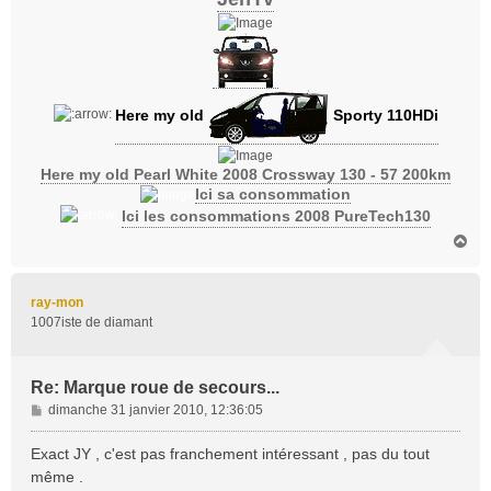
Here my old
Sporty 110HDi
Here my old Pearl White 2008 Crossway 130 - 57 200km
Ici sa consommation
Ici les consommations 2008 PureTech130
H
a
u
t
ray-mon
1007iste de diamant
Re: Marque roue de secours...
M
dimanche 31 janvier 2010, 12:36:05
e
s
Exact JY , c'est pas franchement intéressant , pas du tout
s
même .
a