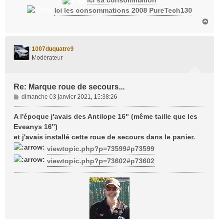
Ici sa consommation
Ici les consommations 2008 PureTech130
H
a
u
t
1007duquatre9
Modérateur
Re: Marque roue de secours...
M
dimanche 03 janvier 2021, 15:38:26
e
s
A l'époque j'avais des Antilope 16" (même taille que les
s
Eveanys 16")
a
et j'avais installé cette roue de secours dans le panier.
g
viewtopic.php?p=73599#p73599
e
viewtopic.php?p=73602#p73602