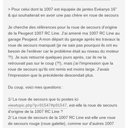
e
> Pour celui dont la 1007 est équipée de jantes Evéanys 16"
& qui souhaiterait en avoir une pas chère en roue de secours
Je cherche des références pour la roue de secours d'origine
de la Peugeot 1007 RC Line. J'ai amené ma 1007 RC Line au
garage Peugeot. A mon départ du garage après les travaux la
roue de secours manquait (je ne sais pas pourquoi ils ont eu
besoin de l'enlèver car le problème était au niveau du moteur
?!). Je suis retourné quelques jours après, car ils ne la
retrouvait pas sur le coup (?!), mais j'ai l'impression que la
roue de secours qu'ils ont remis est moins large. J'avais
l'impression que la précédente descendait plus.
Du coup, voici mes questions :
1/ La roue de secours que tu postes ici
viewtopic.php?p=91547#p91547
, est-elle la roue de secours
d'origine de la 1007 RC Line ?
2/ La roue de secours de la 1007 RC Line est-elle une roue
de secours rouge (roue galette), comme sur d'autres 1007