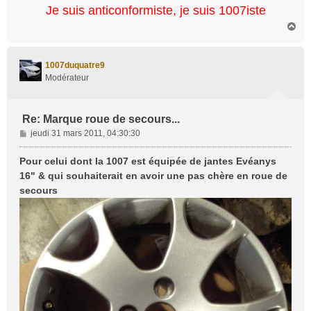
Je suis anticonformiste, je suis 1007iste
H
a
u
t
1007duquatre9
Modérateur
Re: Marque roue de secours...
M
jeudi 31 mars 2011, 04:30:30
e
s
Pour celui dont la 1007 est équipée de jantes Evéanys
s
16" & qui souhaiterait en avoir une pas chère en roue de
a
secours
g
e