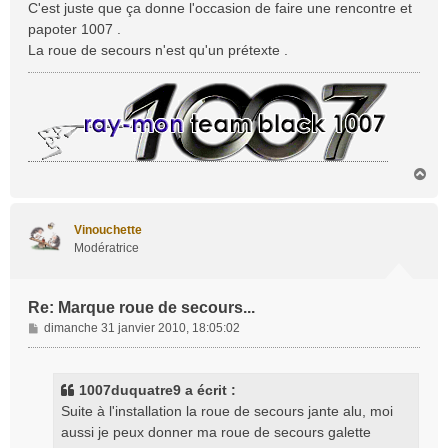
C'est juste que ça donne l'occasion de faire une rencontre et
g
papoter 1007 .
e
La roue de secours n'est qu'un prétexte .
H
a
u
t
Vinouchette
Modératrice
Re: Marque roue de secours...
M
dimanche 31 janvier 2010, 18:05:02
e
s
s
1007duquatre9 a écrit :
a
Suite à l'installation la roue de secours jante alu, moi
g
aussi je peux donner ma roue de secours galette
e