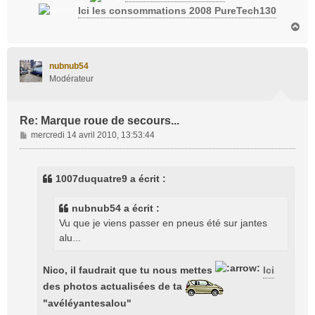
Ici les consommations 2008 PureTech130
H
a
u
t
nubnub54
Modérateur
Re: Marque roue de secours...
M
mercredi 14 avril 2010, 13:53:44
e
s
s
1007duquatre9 a écrit :
a
g
nubnub54 a écrit :
e
Vu que je viens passer en pneus été sur jantes
alu...
Nico, il faudrait que tu nous mettes
Ici
des photos actualisées de ta
"avéléyantesalou"