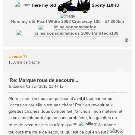
Here my old
Sporty 110HDi
Here my old Pearl White 2008 Crossway 130 - 57 200km
Ici sa consommation
Ici les consommations 2008 PureTech130
H
a
u
t
la rotule 73
1007iste de platine
Re: Marque roue de secours...
M
samedi 02 avril 2011, 21:47:11
e
s
Alors ,si ce n'est pas un poisson d'avril,il faut sauter sur
s
l'occasion car elle n'est pas chère! Pour en revenir aux
a
galettes chaines ,tous compte fait j"ai choisi mon matériel et
g
je suis maintenant équipé sans problème; les galettes en
e
roue de secours,je suis allergique!!!!
Je donne
toujours ma roue de secours: qui est ce qui en veut?