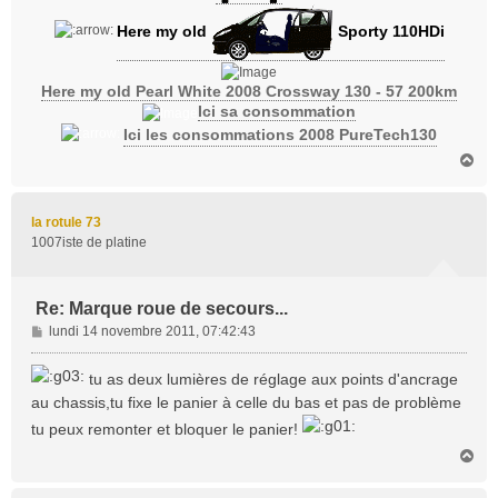
Here my old
Sporty 110HDi
Here my old Pearl White 2008 Crossway 130 - 57 200km
Ici sa consommation
Ici les consommations 2008 PureTech130
H
a
u
t
la rotule 73
1007iste de platine
Re: Marque roue de secours...
M
lundi 14 novembre 2011, 07:42:43
e
s
tu as deux lumières de réglage aux points d'ancrage
s
au chassis,tu fixe le panier à celle du bas et pas de problème
a
tu peux remonter et bloquer le panier!
g
e
H
a
u