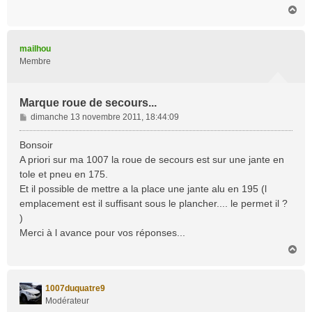
H
a
u
t
mailhou
Membre
Marque roue de secours...
M
dimanche 13 novembre 2011, 18:44:09
e
s
Bonsoir
s
A priori sur ma 1007 la roue de secours est sur une jante en
a
tole et pneu en 175.
g
Et il possible de mettre a la place une jante alu en 195 (l
e
emplacement est il suffisant sous le plancher.... le permet il ?
)
Merci à l avance pour vos réponses...
H
a
u
t
1007duquatre9
Modérateur