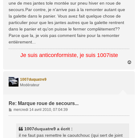
une de mes jantes tole montée sur pneu hiver en roue de
secours.Par contre, je n'arrive pas à la remonter autant que
la galette dans le panier. Vous avez fait quelque chose de
particulier pour que les jantes autres que la galette rentrent
dans le panier et qu'on puisse le fermer complètement??
Parce que la, je vois pas comment faire pour la remonter
entièrement...
Je suis anticonformiste, je suis 1007iste
H
a
u
t
1007duquatre9
Modérateur
Re: Marque roue de secours...
M
mercredi 14 avril 2010, 07:04:39
e
s
s
1007duquatre9 a écrit :
a
il ne faut pas remettre le caoutchouc (qui sert de joint
g