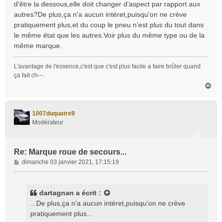
d'être la dessous,elle doit changer d'aspect par rapport aux
a
autres?De plus,ça n'a aucun intéret,puisqu'on ne crève
g
pratiquement plus,et du coup le pneu n'est plus du tout dans
e
le même état que les autres.Voir plus du même type ou de la
même marque.
L'avantage de l'essence,c'est que c'est plus facile a faire brûler quand
ça fait ch---.
H
a
u
t
1007duquatre9
Modérateur
Re: Marque roue de secours...
M
dimanche 03 janvier 2021, 17:15:19
e
s
s
dartagnan
a écrit :
a
...De plus,ça n'a aucun intéret,puisqu'on ne crève
g
pratiquement plus...
e