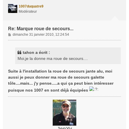
t
1007duquatre9
Modérateur
Re: Marque roue de secours...
M
dimanche 31 janvier 2010, 12:24:54
e
s
s
tahon a écrit :
a
Moi,je la donne ma roue de secours....
g
e
Suite à l'installation la roue de secours jante alu, moi
aussi je peux donner ma roue de secours galette
tôle....mais... j'y pense.....a qui ça peut bien intéresser
puisque nos 1007 en sont déjà équipées
JenYv