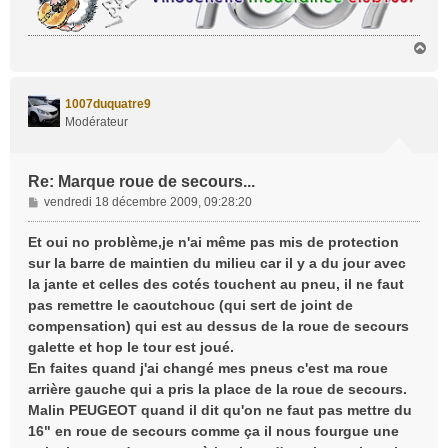
H
a
u
t
1007duquatre9
Modérateur
Re: Marque roue de secours...
M
vendredi 18 décembre 2009, 09:28:20
e
s
Et oui no problème,je n'ai même pas mis de protection
s
sur la barre de maintien du milieu car il y a du jour avec
a
la jante et celles des cotés touchent au pneu, il ne faut
g
pas remettre le caoutchouc (qui sert de joint de
e
compensation) qui est au dessus de la roue de secours
galette et hop le tour est joué.
En faites quand j'ai changé mes pneus c'est ma roue
arrière gauche qui a pris la place de la roue de secours.
Malin PEUGEOT quand il dit qu'on ne faut pas mettre du
16" en roue de secours comme ça il nous fourgue une