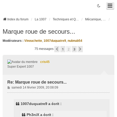
Index du forum
La 1007
Techniques et Questions
Mécanique, liaison au sol et pneumatiques
Marque roue de secours...
Modérateurs :
Vinouchette
,
1007duquatre9
,
nubnub54
1
2
3
Précédente
Suivante
75 messages
cris45
Super Expert 1007
Re: Marque roue de secours...
M
samedi 14 février 2009, 20:08:09
e
s
s
1007duquatre9 a écrit :
a
g
Ph3niX a écrit :
e