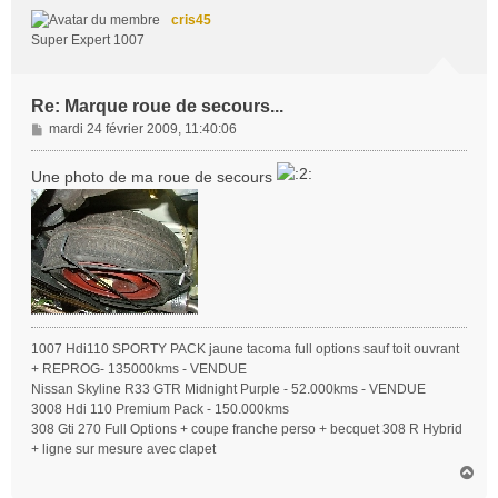
t
cris45
Super Expert 1007
Re: Marque roue de secours...
M
mardi 24 février 2009, 11:40:06
e
s
Une photo de ma roue de secours
s
a
g
e
1007 Hdi110 SPORTY PACK jaune tacoma full options sauf toit ouvrant
+ REPROG- 135000kms - VENDUE
Nissan Skyline R33 GTR Midnight Purple - 52.000kms - VENDUE
3008 Hdi 110 Premium Pack - 150.000kms
308 Gti 270 Full Options + coupe franche perso + becquet 308 R Hybrid
+ ligne sur mesure avec clapet
H
a