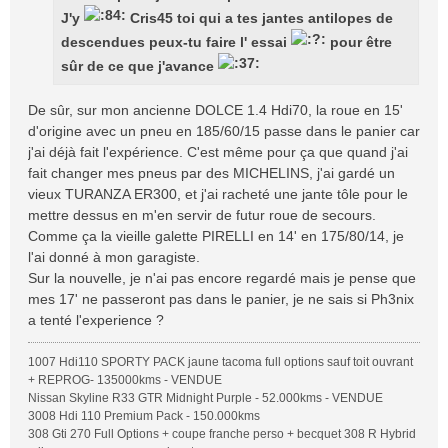
J'y
Cris45 toi qui a tes jantes antilopes de
descendues peux-tu faire l' essai
pour être
sûr de ce que j'avance
De sûr, sur mon ancienne DOLCE 1.4 Hdi70, la roue en 15'
d'origine avec un pneu en 185/60/15 passe dans le panier car
j'ai déjà fait l'expérience. C'est même pour ça que quand j'ai
fait changer mes pneus par des MICHELINS, j'ai gardé un
vieux TURANZA ER300, et j'ai racheté une jante tôle pour le
mettre dessus en m'en servir de futur roue de secours.
Comme ça la vieille galette PIRELLI en 14' en 175/80/14, je
l'ai donné à mon garagiste.
Sur la nouvelle, je n'ai pas encore regardé mais je pense que
mes 17' ne passeront pas dans le panier, je ne sais si Ph3nix
a tenté l'experience ?
1007 Hdi110 SPORTY PACK jaune tacoma full options sauf toit ouvrant
+ REPROG- 135000kms - VENDUE
Nissan Skyline R33 GTR Midnight Purple - 52.000kms - VENDUE
3008 Hdi 110 Premium Pack - 150.000kms
308 Gti 270 Full Options + coupe franche perso + becquet 308 R Hybrid