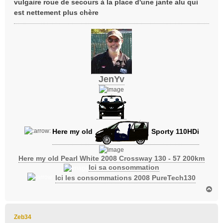
vulgaire roue de secours à la place d'une jante alu qui
est nettement plus chère
JenYv
Here my old
Sporty 110HDi
Here my old Pearl White 2008 Crossway 130 - 57 200km
Ici sa consommation
Ici les consommations 2008 PureTech130
H
a
u
t
Zeb34