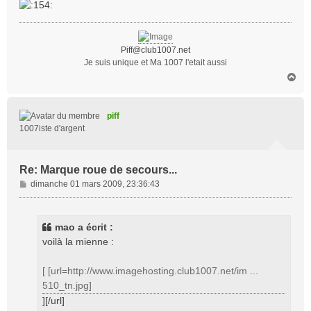
Piff@club1007.net
Je suis unique et Ma 1007 l'etait aussi
H
a
u
t
piff
1007iste d'argent
Re: Marque roue de secours...
M
dimanche 01 mars 2009, 23:36:43
e
s
s
mao a écrit :
a
voilà la mienne :
g
e
[ [url=http://www.imagehosting.club1007.net/im ...
510_tn.jpg]
][/url]