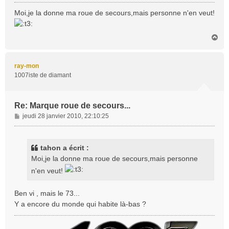
e
s
Moi,je la donne ma roue de secours,mais personne n'en veut!
s
a
H
g
a
e
u
t
ray-mon
1007iste de diamant
Re: Marque roue de secours...
M
jeudi 28 janvier 2010, 22:10:25
e
s
s
tahon a écrit :
a
Moi,je la donne ma roue de secours,mais personne
g
n'en veut!
e
Ben vi , mais le 73...
Y a encore du monde qui habite là-bas ?