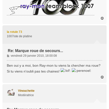
H
a
u
t
la rotule 73
1007iste de platine
Re: Marque roue de secours...
M
vendredi 29 janvier 2010, 18:00:08
e
s
Ben oui y a moi, bon Ray-mon tu viens la chercher ma roue?
s
Si tu viens n'oubli pas tes chaines!
a
H
g
a
e
u
t
Vinouchette
Modératrice