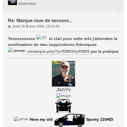
Modérateur
Re: Marque roue de secours...
M
jeudi 26 février 2009, 19:10:43
e
s
Yessssssssss
st clair pour cette info j'attendais la
s
confirmation de mes suppositions théoriques
a
viewtopic.php?p=55803#p55803
par la pratique
g
e
JenYv
Here my old
Sporty 110HDi