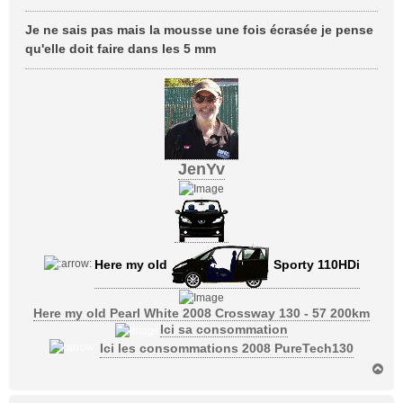
e
s
Je ne sais pas mais la mousse une fois écrasée je pense
s
qu'elle doit faire dans les 5 mm
a
g
e
JenYv
Here my old
Sporty 110HDi
Here my old Pearl White 2008 Crossway 130 - 57 200km
Ici sa consommation
Ici les consommations 2008 PureTech130
H
a
u