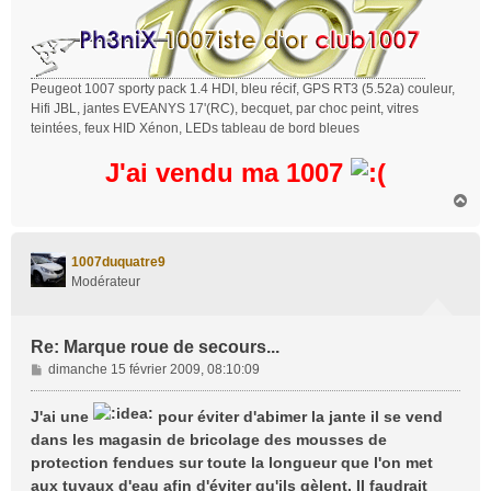
Peugeot 1007 sporty pack 1.4 HDI, bleu récif, GPS RT3 (5.52a) couleur,
Hifi JBL, jantes EVEANYS 17'(RC), becquet, par choc peint, vitres
teintées, feux HID Xénon, LEDs tableau de bord bleues
J'ai vendu ma 1007
H
a
u
t
1007duquatre9
Modérateur
Re: Marque roue de secours...
M
dimanche 15 février 2009, 08:10:09
e
s
J'ai une
pour éviter d'abimer la jante il se vend
s
dans les magasin de bricolage des mousses de
a
protection fendues sur toute la longueur que l'on met
g
aux tuyaux d'eau afin d'éviter qu'ils gèlent. Il faudrait
e