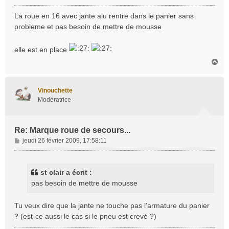
e
s
La roue en 16 avec jante alu rentre dans le panier sans
s
probleme et pas besoin de mettre de mousse
a
g
elle est en place
e
H
a
u
t
Vinouchette
Modératrice
Re: Marque roue de secours...
M
jeudi 26 février 2009, 17:58:11
e
s
s
st clair a écrit :
a
pas besoin de mettre de mousse
g
e
Tu veux dire que la jante ne touche pas l'armature du panier
? (est-ce aussi le cas si le pneu est crevé ?)