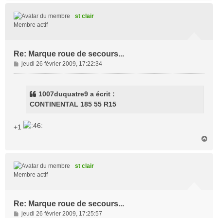
u
t
st clair
Membre actif
Re: Marque roue de secours...
M
jeudi 26 février 2009, 17:22:34
e
s
s
1007duquatre9 a écrit :
a
CONTINENTAL 185 55 R15
g
e
+1
H
a
u
t
st clair
Membre actif
Re: Marque roue de secours...
M
jeudi 26 février 2009, 17:25:57