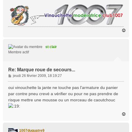
H
a
u
t
st clair
Membre actif
Re: Marque roue de secours...
M
jeudi 26 février 2009, 18:19:27
e
s
oui vinouchette la jante ne touche pas l'armature du panier
s
par contre pneu crevé a vérifier ou pour ne pas prendre de
a
risque mettre une mousse ou un morceau de caoutchouc
g
e
H
a
u
t
1007duquatre9