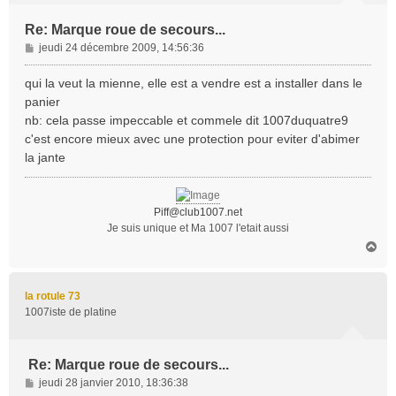
Re: Marque roue de secours...
M
jeudi 24 décembre 2009, 14:56:36
e
s
qui la veut la mienne, elle est a vendre est a installer dans le
s
panier
a
nb: cela passe impeccable et commele dit 1007duquatre9
g
c'est encore mieux avec une protection pour eviter d'abimer
e
la jante
Piff@club1007.net
Je suis unique et Ma 1007 l'etait aussi
H
a
u
t
la rotule 73
1007iste de platine
Re: Marque roue de secours...
M
jeudi 28 janvier 2010, 18:36:38