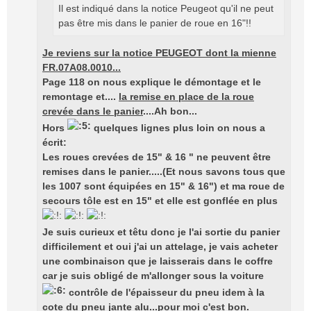
Il est indiqué dans la notice Peugeot qu'il ne peut
pas être mis dans le panier de roue en 16"!!
Je reviens sur la notice PEUGEOT dont la mienne
FR.07A08.0010...
Page 118 on nous explique le démontage et le
remontage et....
la remise en place de la roue
crevée dans le panier
....Ah bon...
Hors
quelques lignes plus loin on nous a
écrit:
Les roues crevées de 15" & 16 " ne peuvent être
remises dans le panier.....(Et nous savons tous que
les 1007 sont équipées en 15" & 16") et ma roue de
secours tôle est en 15" et elle est gonflée en plus
Je suis curieux et têtu donc je l'ai sortie du panier
difficilement et oui j'ai un attelage, je vais acheter
une combinaison que je laisserais dans le coffre
car je suis obligé de m'allonger sous la voiture
contrôle de l'épaisseur du pneu idem à la
cote du pneu jante alu...pour moi c'est bon.