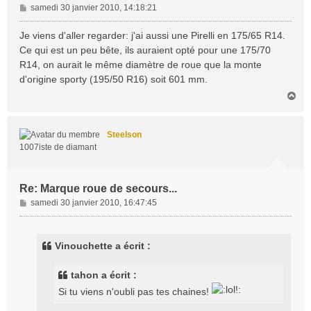
M
samedi 30 janvier 2010, 14:18:21
e
s
Je viens d'aller regarder: j'ai aussi une Pirelli en 175/65 R14.
s
Ce qui est un peu bête, ils auraient opté pour une 175/70
a
R14, on aurait le même diamètre de roue que la monte
g
d'origine sporty (195/50 R16) soit 601 mm.
e
H
a
u
t
Steelson
1007iste de diamant
Re: Marque roue de secours...
M
samedi 30 janvier 2010, 16:47:45
e
s
s
Vinouchette a écrit :
a
g
tahon a écrit :
e
Si tu viens n'oubli pas tes chaines!