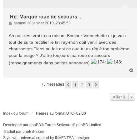
Re: Marque roue de secours...
M
samedi 30 janvier 2010, 23:45:53
e
s
Ah oui c'est vrai tu as raison :Bonjour Vinouchette et je vais
s
tout de suite rectifier le tir: ray-mon doit venir avec des
a
chaussettes.Tiens au fait est ce que tu as réglé ton probléme
g
pour la neige ? J'offre toujours ma roue de secours
e
(renseignements dans petites annonces)
H
a
u
1
2
3
Précédente
Suivante
75 messages
t
Aller à
Index du forum
Heures au format
UTC+02:00
Développé par
phpBB
® Forum Software © phpBB Limited
Traduit par
phpBB-fr.com
Style we_universal created by
INVENTEA
|
nextgen