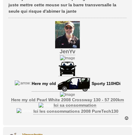
juste mettre cette mouse sur la barre transversalle la
seule qui risque d'abimer la jante
JenYv
Here my old
Sporty 110HDi
Here my old Pearl White 2008 Crossway 130 - 57 200km
Ici sa consommation
Ici les consommations 2008 PureTech130
H
a
u
t