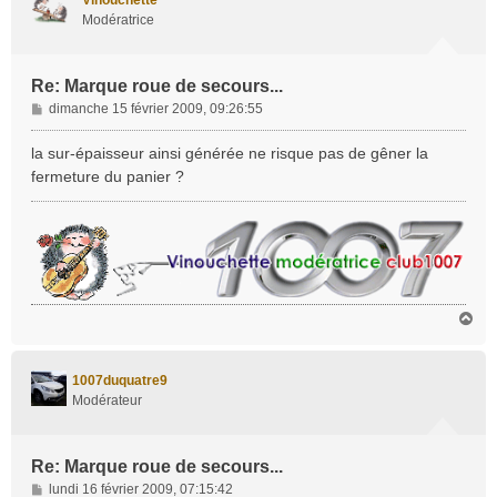
Vinouchette
Modératrice
Re: Marque roue de secours...
M
dimanche 15 février 2009, 09:26:55
e
s
la sur-épaisseur ainsi générée ne risque pas de gêner la
s
fermeture du panier ?
a
g
e
H
a
u
t
1007duquatre9
Modérateur
Re: Marque roue de secours...
M
lundi 16 février 2009, 07:15:42