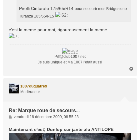
Pirelli Cinturato 175/65/R14
pour secourir mes Bridgestone
Turanza 185/65/R15
c'est la meme pour moi, rigoureusement la meme
Piff@club1007.net
Je suis unique et Ma 1007 l'etait aussi
H
a
u
t
1007duquatre9
Modérateur
Re: Marque roue de secours...
M
vendredi 18 décembre 2009, 08:55:23
e
s
Maintenant c'est; Dunlop sur jante alu ANTILOPE
s
a