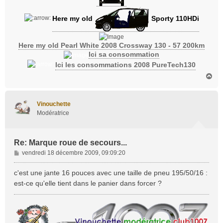
Here my old
Sporty 110HDi
Here my old Pearl White 2008 Crossway 130 - 57 200km
Ici sa consommation
Ici les consommations 2008 PureTech130
H
a
u
t
Vinouchette
Modératrice
Re: Marque roue de secours...
M
vendredi 18 décembre 2009, 09:09:20
e
s
c'est une jante 16 pouces avec une taille de pneu 195/50/16 :
s
est-ce qu'elle tient dans le panier dans forcer ?
a
g
e