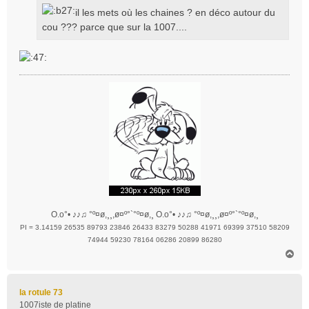
il les mets où les chaines ? en déco autour du
cou ??? parce que sur la 1007....
O.o°• ♪♪♫ °º¤ø,¸¸,ø¤º°`°º¤ø,¸ O.o°• ♪♪♫ °º¤ø,¸¸,ø¤º°`°º¤ø,¸
PI = 3.14159 26535 89793 23846 26433 83279 50288 41971 69399 37510 58209
74944 59230 78164 06286 20899 86280
H
a
u
t
la rotule 73
1007iste de platine