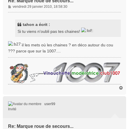
Re: Marque roue de secours...
M
vendredi 29 janvier 2010, 18:58:30
e
s
s
tahon a écrit :
a
Si tu viens n'oubli pas tes chaines!
g
e
il les mets où les chaines ? en déco autour du cou
??? parce que sur la 1007....
H
a
u
t
user99
Invité
Re: Marque roue de secours...