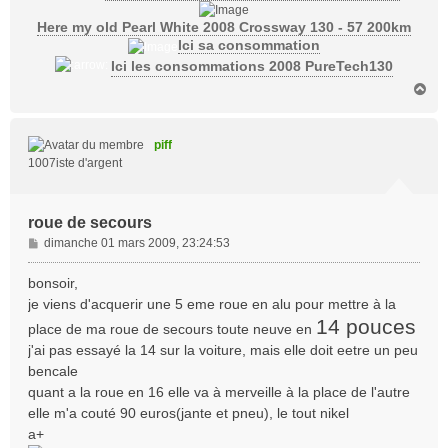
Here my old Pearl White 2008 Crossway 130 - 57 200km
Ici sa consommation
Ici les consommations 2008 PureTech130
H
a
u
t
piff
1007iste d'argent
roue de secours
M
dimanche 01 mars 2009, 23:24:53
e
s
bonsoir,
s
je viens d'acquerir une 5 eme roue en alu pour mettre à la
a
14 pouces
place de ma roue de secours toute neuve en
g
j'ai pas essayé la 14 sur la voiture, mais elle doit eetre un peu
e
bencale
quant a la roue en 16 elle va à merveille à la place de l'autre
elle m'a couté 90 euros(jante et pneu), le tout nikel
a+