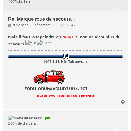
1007iste de platine
Re: Marque roue de secours...
M
dimanche 20 décembre 2009, 06:56:47
e
s
mais il faut la repeindre en
rouge
si non ce n'est plus du
s
secours
a
g
e
1007 1.4 L HDI Toit ouvrant
zebulon05@club1007.net
plus de 1007, reste les bons souvenirs!
H
a
u
t
piff
1007iste d'argent