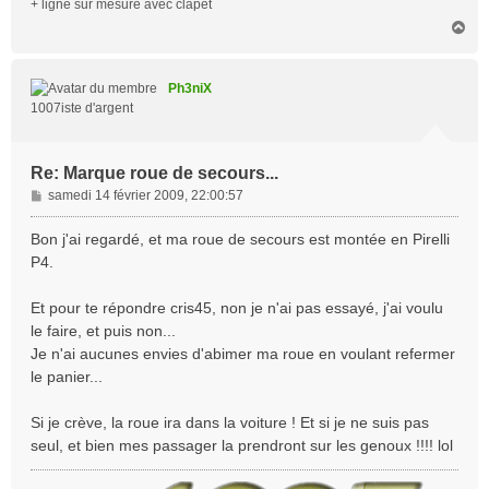
+ ligne sur mesure avec clapet
H
a
u
t
Ph3niX
1007iste d'argent
Re: Marque roue de secours...
M
samedi 14 février 2009, 22:00:57
e
s
Bon j'ai regardé, et ma roue de secours est montée en Pirelli
s
P4.
a
g
Et pour te répondre cris45, non je n'ai pas essayé, j'ai voulu
e
le faire, et puis non...
Je n'ai aucunes envies d'abimer ma roue en voulant refermer
le panier...
Si je crève, la roue ira dans la voiture ! Et si je ne suis pas
seul, et bien mes passager la prendront sur les genoux !!!! lol