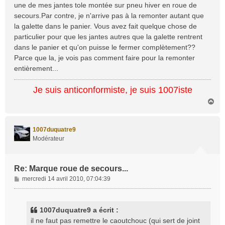
une de mes jantes tole montée sur pneu hiver en roue de
secours.Par contre, je n'arrive pas à la remonter autant que
la galette dans le panier. Vous avez fait quelque chose de
particulier pour que les jantes autres que la galette rentrent
dans le panier et qu'on puisse le fermer complètement??
Parce que la, je vois pas comment faire pour la remonter
entièrement...
Je suis anticonformiste, je suis 1007iste
H
a
u
t
1007duquatre9
Modérateur
Re: Marque roue de secours...
M
mercredi 14 avril 2010, 07:04:39
e
s
s
1007duquatre9 a écrit :
a
il ne faut pas remettre le caoutchouc (qui sert de joint
g