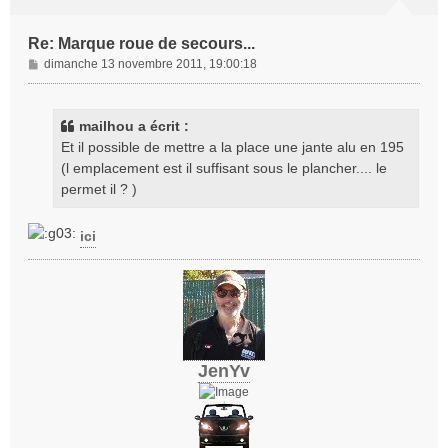
Re: Marque roue de secours...
M
dimanche 13 novembre 2011, 19:00:18
e
s
s
mailhou a écrit :
a
Et il possible de mettre a la place une jante alu en 195
g
(l emplacement est il suffisant sous le plancher.... le
e
permet il ? )
ici
JenYv