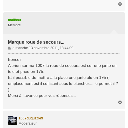
H
a
u
t
mailhou
Membre
Marque roue de secours...
M
dimanche 13 novembre 2011, 18:44:09
e
s
Bonsoir
s
A priori sur ma 1007 la roue de secours est sur une jante en
a
tole et pneu en 175.
g
Et il possible de mettre a la place une jante alu en 195 (l
e
emplacement est il suffisant sous le plancher.... le permet il ?
)
Merci à l avance pour vos réponses...
H
a
u
t
1007duquatre9
Modérateur