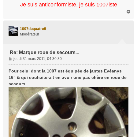
Je suis anticonformiste, je suis 1007iste
H
a
u
t
1007duquatre9
Modérateur
Re: Marque roue de secours...
M
jeudi 31 mars 2011, 04:30:30
e
s
Pour celui dont la 1007 est équipée de jantes Evéanys
s
16" & qui souhaiterait en avoir une pas chère en roue de
a
secours
g
e