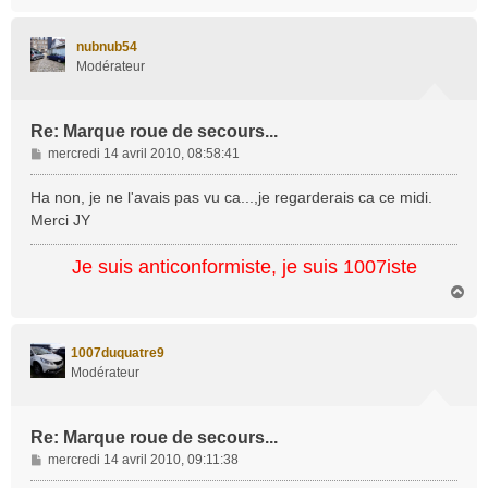
a
u
t
nubnub54
Modérateur
Re: Marque roue de secours...
M
mercredi 14 avril 2010, 08:58:41
e
s
Ha non, je ne l'avais pas vu ca...,je regarderais ca ce midi.
s
Merci JY
a
g
Je suis anticonformiste, je suis 1007iste
e
H
a
u
t
1007duquatre9
Modérateur
Re: Marque roue de secours...
M
mercredi 14 avril 2010, 09:11:38
e