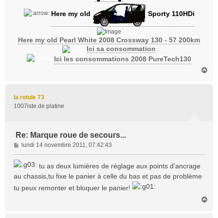
Here my old
Sporty 110HDi
Here my old Pearl White 2008 Crossway 130 - 57 200km
Ici sa consommation
Ici les consommations 2008 PureTech130
H
a
u
t
la rotule 73
1007iste de platine
Re: Marque roue de secours...
M
lundi 14 novembre 2011, 07:42:43
e
s
tu as deux lumières de réglage aux points d'ancrage
s
au chassis,tu fixe le panier à celle du bas et pas de problème
a
tu peux remonter et bloquer le panier!
g
e
H
a
u