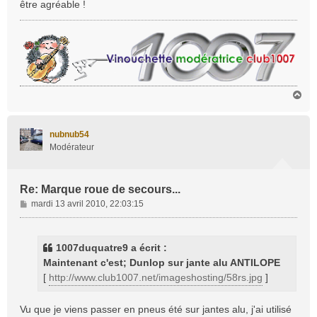
être agréable !
g
e
H
a
u
t
nubnub54
Modérateur
Re: Marque roue de secours...
M
mardi 13 avril 2010, 22:03:15
e
s
s
1007duquatre9 a écrit :
a
Maintenant c'est; Dunlop sur jante alu ANTILOPE
g
[
http://www.club1007.net/imageshosting/58rs.jpg
]
e
Vu que je viens passer en pneus été sur jantes alu, j'ai utilisé