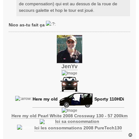
de compensation) qui est au dessus de la roue de
e
secours galette et hop le tour est joué.
Nico as-tu fait ça
JenYv
Here my old
Sporty 110HDi
Here my old Pearl White 2008 Crossway 130 - 57 200km
Ici sa consommation
Ici les consommations 2008 PureTech130
H