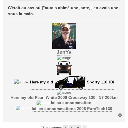
C'était au cas où j"aurais abimé une jante, j'en avais une
sous la main.
JenYv
Here my old
Sporty 110HDi
Here my old Pearl White 2008 Crossway 130 - 57 200km
Ici sa consommation
Ici les consommations 2008 PureTech130
H
a
u