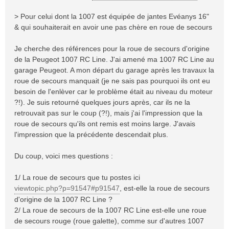
e
> Pour celui dont la 1007 est équipée de jantes Evéanys 16"
& qui souhaiterait en avoir une pas chère en roue de secours
Je cherche des références pour la roue de secours d'origine
de la Peugeot 1007 RC Line. J'ai amené ma 1007 RC Line au
garage Peugeot. A mon départ du garage après les travaux la
roue de secours manquait (je ne sais pas pourquoi ils ont eu
besoin de l'enlèver car le problème était au niveau du moteur
?!). Je suis retourné quelques jours après, car ils ne la
retrouvait pas sur le coup (?!), mais j'ai l'impression que la
roue de secours qu'ils ont remis est moins large. J'avais
l'impression que la précédente descendait plus.
Du coup, voici mes questions :
1/ La roue de secours que tu postes ici
viewtopic.php?p=91547#p91547
, est-elle la roue de secours
d'origine de la 1007 RC Line ?
2/ La roue de secours de la 1007 RC Line est-elle une roue
de secours rouge (roue galette), comme sur d'autres 1007