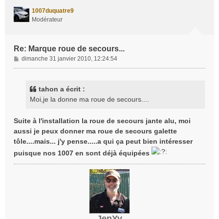
t
1007duquatre9
Modérateur
Re: Marque roue de secours...
M
dimanche 31 janvier 2010, 12:24:54
e
s
s
tahon a écrit :
a
Moi,je la donne ma roue de secours....
g
e
Suite à l'installation la roue de secours jante alu, moi
aussi je peux donner ma roue de secours galette
tôle....mais... j'y pense.....a qui ça peut bien intéresser
puisque nos 1007 en sont déjà équipées
JenYv