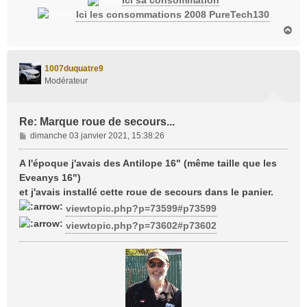
Ici sa consommation
Ici les consommations 2008 PureTech130
H
a
u
t
1007duquatre9
Modérateur
Re: Marque roue de secours...
M
dimanche 03 janvier 2021, 15:38:26
e
s
A l'époque j'avais des Antilope 16" (même taille que les
s
Eveanys 16")
a
et j'avais installé cette roue de secours dans le panier.
g
viewtopic.php?p=73599#p73599
e
viewtopic.php?p=73602#p73602