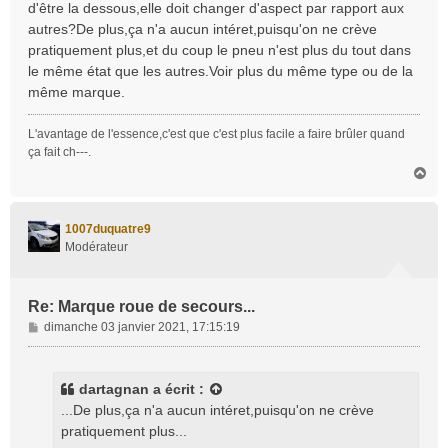
d'être la dessous,elle doit changer d'aspect par rapport aux
a
autres?De plus,ça n'a aucun intéret,puisqu'on ne crève
g
pratiquement plus,et du coup le pneu n'est plus du tout dans
e
le même état que les autres.Voir plus du même type ou de la
même marque.
L'avantage de l'essence,c'est que c'est plus facile a faire brûler quand
ça fait ch---.
H
a
u
t
1007duquatre9
Modérateur
Re: Marque roue de secours...
M
dimanche 03 janvier 2021, 17:15:19
e
s
s
dartagnan
a écrit :
a
...De plus,ça n'a aucun intéret,puisqu'on ne crève
g
pratiquement plus...
e