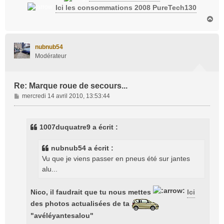
Ici les consommations 2008 PureTech130
H
a
u
t
nubnub54
Modérateur
Re: Marque roue de secours...
M
mercredi 14 avril 2010, 13:53:44
e
s
s
1007duquatre9 a écrit :
a
g
nubnub54 a écrit :
e
Vu que je viens passer en pneus été sur jantes
alu...
Nico, il faudrait que tu nous mettes
Ici
des photos actualisées de ta
"avéléyantesalou"