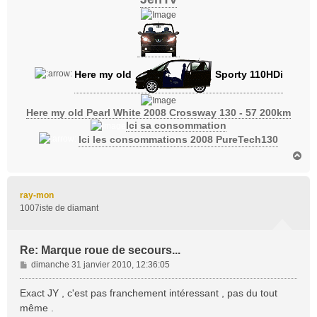
Here my old
Sporty 110HDi
Here my old Pearl White 2008 Crossway 130 - 57 200km
Ici sa consommation
Ici les consommations 2008 PureTech130
H
a
u
t
ray-mon
1007iste de diamant
Re: Marque roue de secours...
M
dimanche 31 janvier 2010, 12:36:05
e
s
Exact JY , c'est pas franchement intéressant , pas du tout
s
même .
a