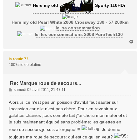
Here my old
Sporty 110HDi
Here my old Pearl White 2008 Crossway 130 - 57 200km
Ici sa consommation
Ici les consommations 2008 PureTech130
H
a
u
t
la rotule 73
1007iste de platine
Re: Marque roue de secours...
M
samedi 02 avril 2011, 21:47:11
e
s
Alors ,si ce n'est pas un poisson d'avril,il faut sauter sur
s
l'occasion car elle n'est pas chère! Pour en revenir aux
a
galettes chaines ,tous compte fait j"ai choisi mon matériel et
g
je suis maintenant équipé sans problème; les galettes en
e
roue de secours,je suis allergique!!!!
Je donne
toujours ma roue de secours: qui est ce qui en veut?