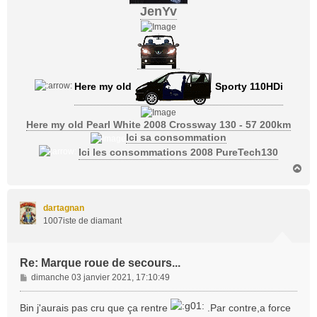
JenYv
Here my old
Sporty 110HDi
Here my old Pearl White 2008 Crossway 130 - 57 200km
Ici sa consommation
Ici les consommations 2008 PureTech130
H
a
u
t
dartagnan
1007iste de diamant
Re: Marque roue de secours...
M
dimanche 03 janvier 2021, 17:10:49
e
s
Bin j'aurais pas cru que ça rentre
.Par contre,a force
s