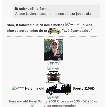
s
s
nubnub54 a écrit :
a
Vu que je viens passer en pneus été sur jantes alu...
g
e
Nico, il faudrait que tu nous mettes
Ici
des
photos actualisées de ta
"avéléyantesalou"
JenYv
Here my old
Sporty 110HDi
Here my old Pearl White 2008 Crossway 130 - 57 200km
Ici sa consommation