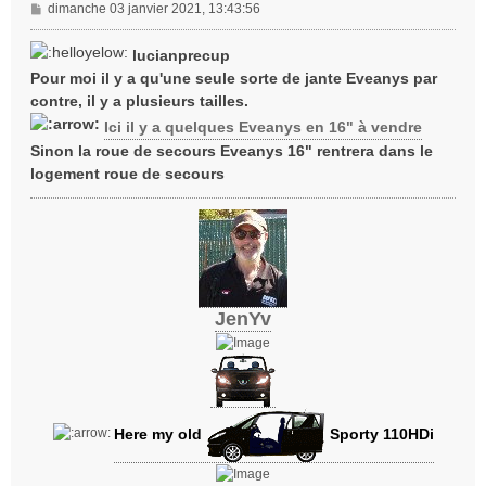
M
dimanche 03 janvier 2021, 13:43:56
e
s
lucianprecup
s
Pour moi il y a qu'une seule sorte de jante Eveanys par
a
contre, il y a plusieurs tailles.
g
e
Ici il y a quelques Eveanys en 16" à vendre
Sinon la roue de secours Eveanys 16" rentrera dans le
logement roue de secours
JenYv
Here my old
Sporty 110HDi