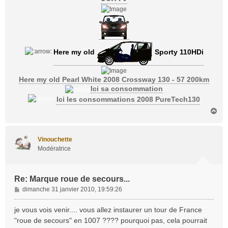
Here my old
Sporty 110HDi
Here my old Pearl White 2008 Crossway 130 - 57 200km
Ici sa consommation
Ici les consommations 2008 PureTech130
H
a
u
t
Vinouchette
Modératrice
Re: Marque roue de secours...
M
dimanche 31 janvier 2010, 19:59:26
e
s
je vous vois venir.... vous allez instaurer un tour de France
s
"roue de secours" en 1007 ???? pourquoi pas, cela pourrait
a