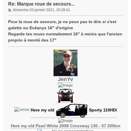
Re: Marque roue de secours...
M
dimanche 03 janvier 2021, 15:28:41
e
s
Pour la roue de secours, je ne peux pas te dire si c'est
s
galette ou Evéanys 16" d'origine
a
Regarde tes roues normalement 16" à moins que l'ancien
g
proprio à monté des 17"
e
JenYv
Here my old
Sporty 110HDi
Here my old Pearl White 2008 Crossway 130 - 57 200km