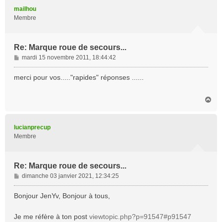
t
mailhou
Membre
Re: Marque roue de secours...
M
mardi 15 novembre 2011, 18:44:42
e
s
merci pour vos....."rapides" réponses ......
s
a
H
g
a
e
u
t
lucianprecup
Membre
Re: Marque roue de secours...
M
dimanche 03 janvier 2021, 12:34:25
e
s
Bonjour JenYv, Bonjour à tous,
s
a
Je me réfère à ton post
viewtopic.php?p=91547#p91547
g