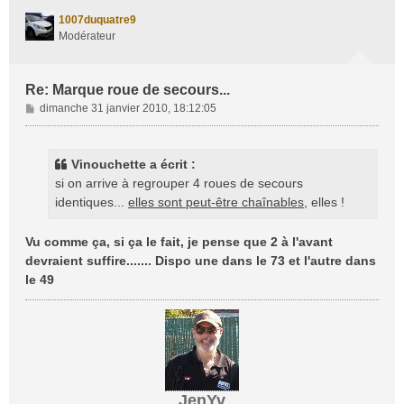
t
1007duquatre9
Modérateur
Re: Marque roue de secours...
M
dimanche 31 janvier 2010, 18:12:05
e
s
s
Vinouchette a écrit :
a
si on arrive à regrouper 4 roues de secours
g
identiques...
elles sont peut-être chaînables
, elles !
e
Vu comme ça, si ça le fait, je pense que 2 à l'avant
devraient suffire....... Dispo une dans le 73 et l'autre dans
le 49
JenYv