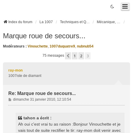
Index du forum
La 1007
Techniques et Questions
Mécanique, liaison au sol et pneumatiques
Marque roue de secours...
Modérateurs :
Vinouchette
,
1007duquatre9
,
nubnub54
1
2
3
Précédente
75 messages
ray-mon
1007iste de diamant
Re: Marque roue de secours...
M
dimanche 31 janvier 2010, 12:10:54
e
s
s
tahon a écrit :
a
Ah oui c'est vrai tu as raison :Bonjour Vinouchette et je
g
vais tout de suite rectifier le tir: ray-mon doit venir avec
e