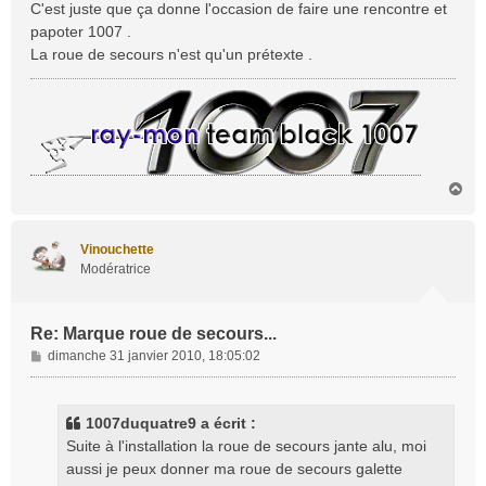
C'est juste que ça donne l'occasion de faire une rencontre et
g
papoter 1007 .
e
La roue de secours n'est qu'un prétexte .
H
a
u
t
Vinouchette
Modératrice
Re: Marque roue de secours...
M
dimanche 31 janvier 2010, 18:05:02
e
s
s
1007duquatre9 a écrit :
a
Suite à l'installation la roue de secours jante alu, moi
g
aussi je peux donner ma roue de secours galette
e