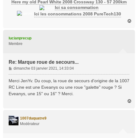
Here my old Pearl White 2008 Crossway 130 - 57 200km
Ici sa consommation
Ici les consommations 2008 PureTech130
H
a
u
t
lucianprecup
Membre
Re: Marque roue de secours...
M
dimanche 03 janvier 2021, 14:33:04
e
s
Merci JenYv. Du coup, la roue de secours d'origine de la 1007
s
RC Line est une Eveanys ou une roue "galette" rouge ? Si
a
Eveanys, une 15" ou 16" ? Merci.
g
H
e
a
u
t
1007duquatre9
Modérateur