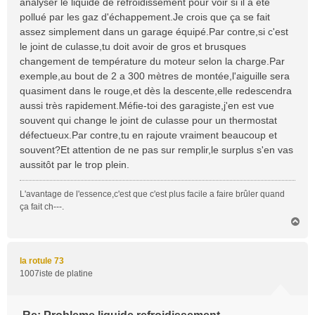
analyser le liquide de refroidissement pour voir si il a été
a
pollué par les gaz d'échappement.Je crois que ça se fait
g
assez simplement dans un garage équipé.Par contre,si c'est
e
le joint de culasse,tu doit avoir de gros et brusques
changement de température du moteur selon la charge.Par
exemple,au bout de 2 a 300 mètres de montée,l'aiguille sera
quasiment dans le rouge,et dès la descente,elle redescendra
aussi très rapidement.Méfie-toi des garagiste,j'en est vue
souvent qui change le joint de culasse pour un thermostat
défectueux.Par contre,tu en rajoute vraiment beaucoup et
souvent?Et attention de ne pas sur remplir,le surplus s'en vas
aussitôt par le trop plein.
L'avantage de l'essence,c'est que c'est plus facile a faire brûler quand
ça fait ch---.
H
a
u
t
la rotule 73
1007iste de platine