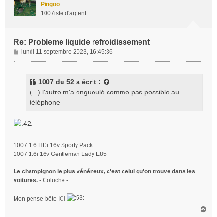
t
Pingoo
1007iste d'argent
Re: Probleme liquide refroidissement
M
lundi 11 septembre 2023, 16:45:36
e
s
s
1007 du 52
a écrit :
a
(...) l'autre m'a engueulé comme pas possible au
g
téléphone
e
1007 1.6 HDi 16v Sporty Pack
1007 1.6i 16v Gentleman Lady E85
Le champignon le plus vénéneux, c'est celui qu'on trouve dans les
voitures.
- Coluche -
Mon pense-bête
ICI
H
a