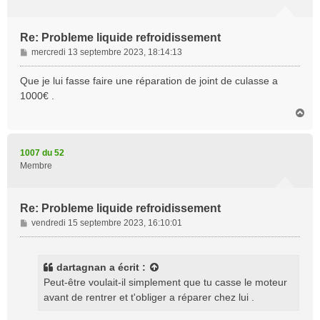
Re: Probleme liquide refroidissement
M
mercredi 13 septembre 2023, 18:14:13
e
s
Que je lui fasse faire une réparation de joint de culasse a
s
1000€ .
a
H
g
a
e
u
t
1007 du 52
Membre
Re: Probleme liquide refroidissement
M
vendredi 15 septembre 2023, 16:10:01
e
s
s
dartagnan
a écrit :
a
Peut-être voulait-il simplement que tu casse le moteur
g
avant de rentrer et t'obliger a réparer chez lui .
e