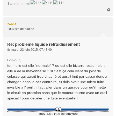
1 ans et demi
H
a
u
t
Zeb34
1007iste de platine
Re: probleme liquide refroidissement
M
mardi 23 juin 2015, 07:43:40
e
s
Bonjour,
s
ton huile est elle "normale" ? ou est elle bizarre ressemble t'
a
elle a de la mayonnaise ? si c'est ça cela vient du joint de
g
culasse qui aurait trop chauffé et aurait finit par cassé donc a
e
changer, dans le cas contraire, tu dois avoir une micro fuite
invisible a l' oeil , il faut aller dans un garage pour qu'il mette
le circuit en pression sans que le moteur tourne avec un outil
spécial ! pour déceler une fuite éventuelle !
1007 1.4 L HDI Toit ouvrant