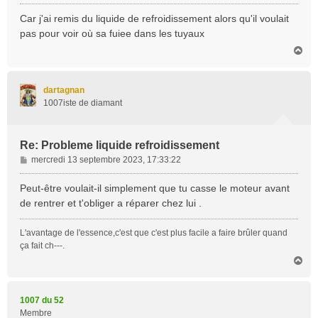
e
s
Car j'ai remis du liquide de refroidissement alors qu'il voulait
s
pas pour voir où sa fuiee dans les tuyaux
a
H
g
a
e
u
t
dartagnan
1007iste de diamant
Re: Probleme liquide refroidissement
M
mercredi 13 septembre 2023, 17:33:22
e
s
Peut-être voulait-il simplement que tu casse le moteur avant
s
de rentrer et t'obliger a réparer chez lui .
a
g
L'avantage de l'essence,c'est que c'est plus facile a faire brûler quand
e
ça fait ch---.
H
a
u
t
1007 du 52
Membre