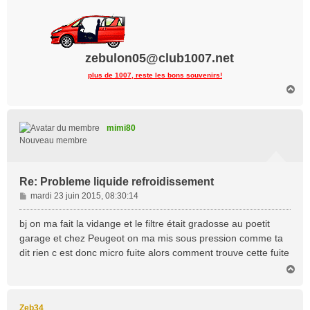
zebulon05@club1007.net
plus de 1007, reste les bons souvenirs!
H
a
u
t
mimi80
Nouveau membre
Re: Probleme liquide refroidissement
M
mardi 23 juin 2015, 08:30:14
e
s
bj on ma fait la vidange et le filtre était gradosse au poetit
s
garage et chez Peugeot on ma mis sous pression comme ta
a
dit rien c est donc micro fuite alors comment trouve cette fuite
g
H
e
a
u
t
Zeb34