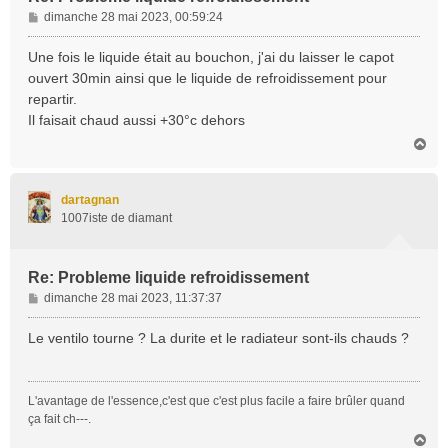
M
dimanche 28 mai 2023, 00:59:24
e
s
Une fois le liquide était au bouchon, j'ai du laisser le capot
s
ouvert 30min ainsi que le liquide de refroidissement pour
a
repartir.
g
Il faisait chaud aussi +30°c dehors
e
H
a
u
t
dartagnan
1007iste de diamant
Re: Probleme liquide refroidissement
M
dimanche 28 mai 2023, 11:37:37
e
s
Le ventilo tourne ? La durite et le radiateur sont-ils chauds ?
s
a
g
L'avantage de l'essence,c'est que c'est plus facile a faire brûler quand
e
ça fait ch---.
H