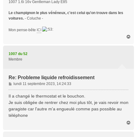
1007 1.6i 16v Gentleman Lady E85
Le champignon le plus vénéneux, c'est celui qu'on trouve dans les
voitures.
- Coluche -
Mon pense-bête
ICI
H
a
u
t
1007 du 52
Membre
Re: Probleme liquide refroidissement
M
lundi 11 septembre 2023, 14:24:33
e
s
Il a changé le thermostat et le bouchon.
s
Je suis obligée de rentrer chez moi plus tôt, je vais revoir mon
a
garagiste car l'autre m'a engueulé comme pas possible au
g
téléphone
e
H
a
u