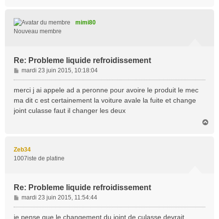
a
u
t
mimi80
Nouveau membre
Re: Probleme liquide refroidissement
M
mardi 23 juin 2015, 10:18:04
e
s
merci j ai appele ad a peronne pour avoire le produit le mec
s
ma dit c est certainement la voiture avale la fuite et change
a
joint culasse faut il changer les deux
g
H
e
a
u
t
Zeb34
1007iste de platine
Re: Probleme liquide refroidissement
M
mardi 23 juin 2015, 11:54:44
e
s
je pense que le changement du joint de culasse devrait