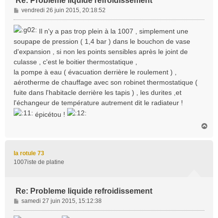
Re: Probleme liquide refroidissement
M
vendredi 26 juin 2015, 20:18:52
e
s
Il n'y a pas trop plein à la 1007 , simplement une
s
soupape de pression ( 1,4 bar ) dans le bouchon de vase
a
d'expansion , si non les points sensibles après le joint de
g
culasse , c'est le boitier thermostatique ,
e
la pompe à eau ( évacuation derrière le roulement ) ,
aérotherme de chauffage avec son robinet thermostatique (
fuite dans l'habitacle derrière les tapis ) , les durites ,et
l'échangeur de température autrement dit le radiateur !
épicétou !
H
a
u
t
la rotule 73
1007iste de platine
Re: Probleme liquide refroidissement
M
samedi 27 juin 2015, 15:12:38
e