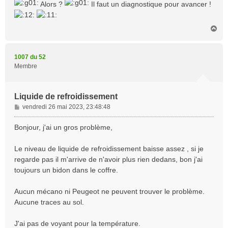
s
Alors ?
Il faut un diagnostique pour avancer !
s
a
g
H
a
e
u
t
1007 du 52
Membre
Liquide de refroidissement
M
vendredi 26 mai 2023, 23:48:48
e
s
Bonjour, j'ai un gros problème,
s
a
Le niveau de liquide de refroidissement baisse assez , si je
g
regarde pas il m'arrive de n'avoir plus rien dedans, bon j'ai
e
toujours un bidon dans le coffre.
Aucun mécano ni Peugeot ne peuvent trouver le problème.
Aucune traces au sol.
J'ai pas de voyant pour la température.