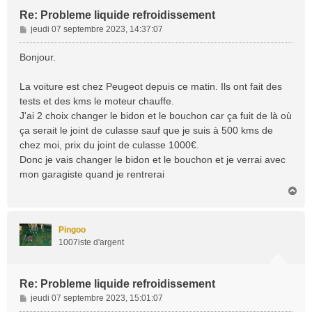
Re: Probleme liquide refroidissement
M
jeudi 07 septembre 2023, 14:37:07
e
s
Bonjour.
s
a
La voiture est chez Peugeot depuis ce matin. Ils ont fait des
g
tests et des kms le moteur chauffe.
e
J'ai 2 choix changer le bidon et le bouchon car ça fuit de là où
ça serait le joint de culasse sauf que je suis à 500 kms de
chez moi, prix du joint de culasse 1000€.
Donc je vais changer le bidon et le bouchon et je verrai avec
mon garagiste quand je rentrerai
H
a
u
t
Pingoo
1007iste d'argent
Re: Probleme liquide refroidissement
M
jeudi 07 septembre 2023, 15:01:07
e