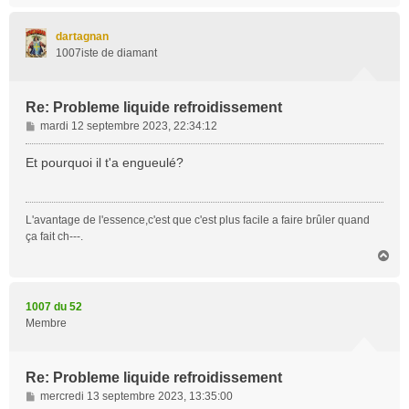
u
t
dartagnan
1007iste de diamant
Re: Probleme liquide refroidissement
M
mardi 12 septembre 2023, 22:34:12
e
s
Et pourquoi il t'a engueulé?
s
a
g
L'avantage de l'essence,c'est que c'est plus facile a faire brûler quand
e
ça fait ch---.
H
a
u
t
1007 du 52
Membre
Re: Probleme liquide refroidissement
M
mercredi 13 septembre 2023, 13:35:00