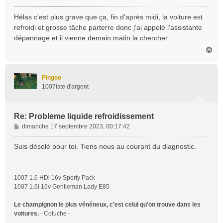
e
s
Hélas c'est plus grave que ça, fin d'après midi, la voiture est
s
refroidi et grosse tâche parterre donc j'ai appelé l'assistante
a
dépannage et il vienne demain matin la chercher.
g
H
e
a
u
t
Pingoo
1007iste d'argent
Re: Probleme liquide refroidissement
M
dimanche 17 septembre 2023, 00:17:42
e
s
Suis désolé pour toi. Tiens nous au courant du diagnostic.
s
a
g
1007 1.6 HDi 16v Sporty Pack
e
1007 1.6i 16v Gentleman Lady E85
Le champignon le plus vénéneux, c'est celui qu'on trouve dans les
voitures.
- Coluche -