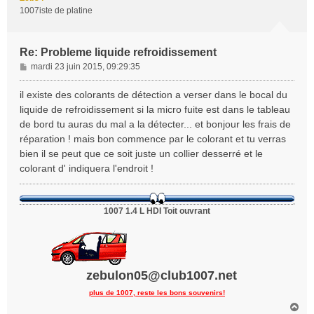
1007iste de platine
Re: Probleme liquide refroidissement
M
mardi 23 juin 2015, 09:29:35
e
s
il existe des colorants de détection a verser dans le bocal du
s
liquide de refroidissement si la micro fuite est dans le tableau
a
de bord tu auras du mal a la détecter... et bonjour les frais de
g
réparation ! mais bon commence par le colorant et tu verras
e
bien il se peut que ce soit juste un collier desserré et le
colorant d' indiquera l'endroit !
1007 1.4 L HDI Toit ouvrant
zebulon05@club1007.net
plus de 1007, reste les bons souvenirs!
H