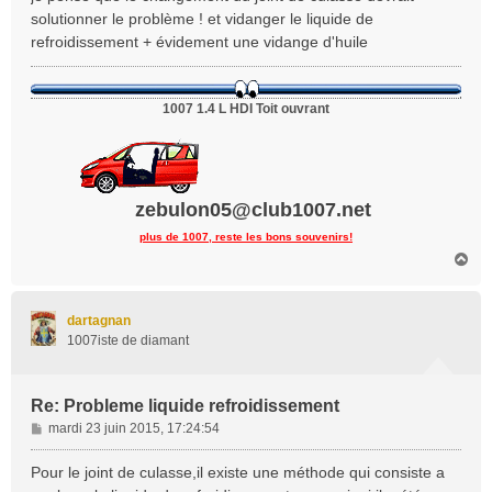
s
solutionner le problème ! et vidanger le liquide de
a
refroidissement + évidement une vidange d'huile
g
e
1007 1.4 L HDI Toit ouvrant
zebulon05@club1007.net
plus de 1007, reste les bons souvenirs!
H
a
u
t
dartagnan
1007iste de diamant
Re: Probleme liquide refroidissement
M
mardi 23 juin 2015, 17:24:54
e
s
Pour le joint de culasse,il existe une méthode qui consiste a
s