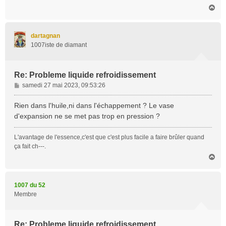
H
a
u
t
dartagnan
1007iste de diamant
Re: Probleme liquide refroidissement
M
samedi 27 mai 2023, 09:53:26
e
s
Rien dans l'huile,ni dans l'échappement ? Le vase
s
d'expansion ne se met pas trop en pression ?
a
g
L'avantage de l'essence,c'est que c'est plus facile a faire brûler quand
e
ça fait ch---.
H
a
u
t
1007 du 52
Membre
Re: Probleme liquide refroidissement