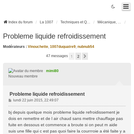
Index du forum
La 1007
Techniques et Questions
Mécanique, liaison au sol et pneumatiques
Probleme liquide refroidissement
Modérateurs :
Vinouchette
,
1007duquatre9
,
nubnub54
1
2
Suivante
47 messages
mimi80
Nouveau membre
Probleme liquide refroidissement
M
lundi 22 juin 2015, 22:49:07
e
s
bj depuis quelque mois probleme liquide refroidissement je
s
dois en remettre et de l air chaud sans mettre chauffage pas
a
fuite en dessous et commence a broute si on peut m aide
g
suis une fille qui c est pas quoi faire la courrroie a été faite y a
e