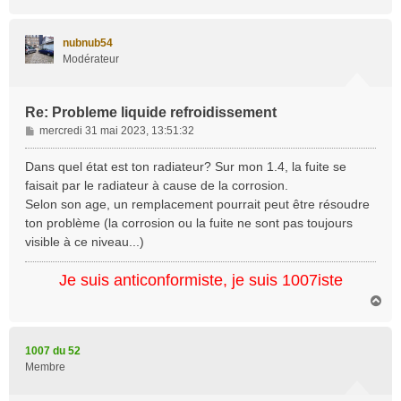
a
u
t
nubnub54
Modérateur
Re: Probleme liquide refroidissement
M
mercredi 31 mai 2023, 13:51:32
e
s
Dans quel état est ton radiateur? Sur mon 1.4, la fuite se
s
faisait par le radiateur à cause de la corrosion.
a
Selon son age, un remplacement pourrait peut être résoudre
g
ton problème (la corrosion ou la fuite ne sont pas toujours
e
visible à ce niveau...)
Je suis anticonformiste, je suis 1007iste
H
a
u
t
1007 du 52
Membre