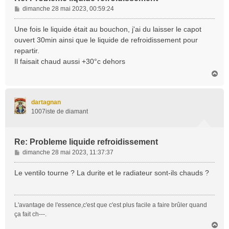
M
dimanche 28 mai 2023, 00:59:24
e
s
Une fois le liquide était au bouchon, j'ai du laisser le capot
s
ouvert 30min ainsi que le liquide de refroidissement pour
a
repartir.
g
Il faisait chaud aussi +30°c dehors
e
H
a
u
t
dartagnan
1007iste de diamant
Re: Probleme liquide refroidissement
M
dimanche 28 mai 2023, 11:37:37
e
s
Le ventilo tourne ? La durite et le radiateur sont-ils chauds ?
s
a
g
L'avantage de l'essence,c'est que c'est plus facile a faire brûler quand
e
ça fait ch---.
H