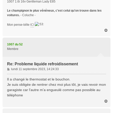
1007 1.6i 16v Gentleman Lady E85
Le champignon le plus vénéneux, c'est celui qu'on trouve dans les
voitures.
- Coluche -
Mon pense-bête
ICI
H
a
u
t
1007 du 52
Membre
Re: Probleme liquide refroidissement
M
lundi 11 septembre 2023, 14:24:33
e
s
Il a changé le thermostat et le bouchon.
s
Je suis obligée de rentrer chez moi plus tôt, je vais revoir mon
a
garagiste car l'autre m'a engueulé comme pas possible au
g
téléphone
e
H
a
u