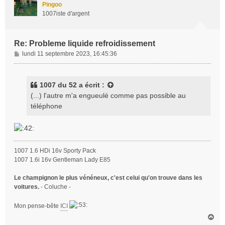
t
Pingoo
1007iste d'argent
Re: Probleme liquide refroidissement
M
lundi 11 septembre 2023, 16:45:36
e
s
s
1007 du 52
a écrit :
a
(...) l'autre m'a engueulé comme pas possible au
g
téléphone
e
1007 1.6 HDi 16v Sporty Pack
1007 1.6i 16v Gentleman Lady E85
Le champignon le plus vénéneux, c'est celui qu'on trouve dans les
voitures.
- Coluche -
Mon pense-bête
ICI
H
a