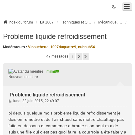
Index du forum
La 1007
Techniques et Questions
Mécanique, liaison au sol et pneumatiques
Probleme liquide refroidissement
Modérateurs :
Vinouchette
,
1007duquatre9
,
nubnub54
1
2
Suivante
47 messages
mimi80
Nouveau membre
Probleme liquide refroidissement
M
lundi 22 juin 2015, 22:49:07
e
s
bj depuis quelque mois probleme liquide refroidissement je
s
dois en remettre et de l air chaud sans mettre chauffage pas
a
fuite en dessous et commence a broute si on peut m aide
g
suis une fille qui c est pas quoi faire la courrroie a été faite y a
e