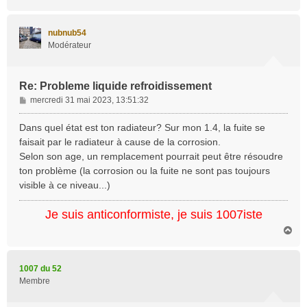
a
u
t
nubnub54
Modérateur
Re: Probleme liquide refroidissement
M
mercredi 31 mai 2023, 13:51:32
e
s
Dans quel état est ton radiateur? Sur mon 1.4, la fuite se
s
faisait par le radiateur à cause de la corrosion.
a
Selon son age, un remplacement pourrait peut être résoudre
g
ton problème (la corrosion ou la fuite ne sont pas toujours
e
visible à ce niveau...)
Je suis anticonformiste, je suis 1007iste
H
a
u
t
1007 du 52
Membre