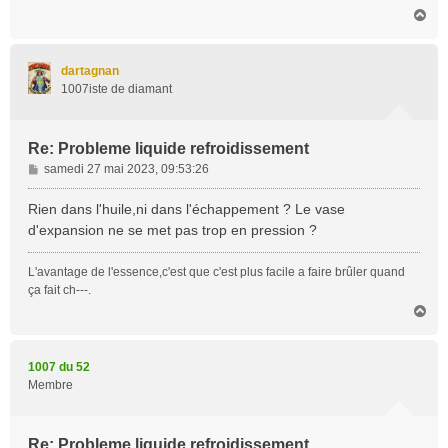
H
a
u
t
dartagnan
1007iste de diamant
Re: Probleme liquide refroidissement
M
samedi 27 mai 2023, 09:53:26
e
s
Rien dans l'huile,ni dans l'échappement ? Le vase
s
d'expansion ne se met pas trop en pression ?
a
g
L'avantage de l'essence,c'est que c'est plus facile a faire brûler quand
e
ça fait ch---.
H
a
u
t
1007 du 52
Membre
Re: Probleme liquide refroidissement