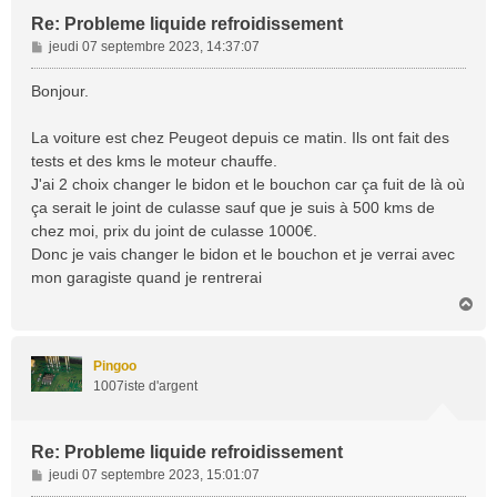
Re: Probleme liquide refroidissement
M
jeudi 07 septembre 2023, 14:37:07
e
s
Bonjour.
s
a
La voiture est chez Peugeot depuis ce matin. Ils ont fait des
g
tests et des kms le moteur chauffe.
e
J'ai 2 choix changer le bidon et le bouchon car ça fuit de là où
ça serait le joint de culasse sauf que je suis à 500 kms de
chez moi, prix du joint de culasse 1000€.
Donc je vais changer le bidon et le bouchon et je verrai avec
mon garagiste quand je rentrerai
H
a
u
t
Pingoo
1007iste d'argent
Re: Probleme liquide refroidissement
M
jeudi 07 septembre 2023, 15:01:07
e