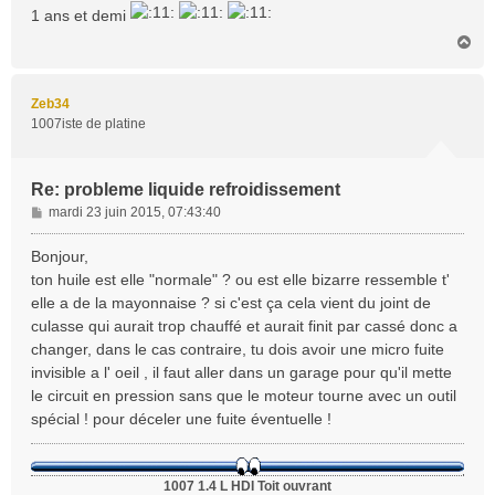
1 ans et demi
H
a
u
t
Zeb34
1007iste de platine
Re: probleme liquide refroidissement
M
mardi 23 juin 2015, 07:43:40
e
s
Bonjour,
s
ton huile est elle "normale" ? ou est elle bizarre ressemble t'
a
elle a de la mayonnaise ? si c'est ça cela vient du joint de
g
culasse qui aurait trop chauffé et aurait finit par cassé donc a
e
changer, dans le cas contraire, tu dois avoir une micro fuite
invisible a l' oeil , il faut aller dans un garage pour qu'il mette
le circuit en pression sans que le moteur tourne avec un outil
spécial ! pour déceler une fuite éventuelle !
1007 1.4 L HDI Toit ouvrant