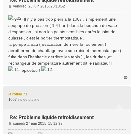
Re: Probleme liquide refroidissement
M
vendredi 26 juin 2015, 20:18:52
e
s
Il n'y a pas trop plein à la 1007 , simplement une
s
soupape de pression ( 1,4 bar ) dans le bouchon de vase
a
d'expansion , si non les points sensibles après le joint de
g
culasse , c'est le boitier thermostatique ,
e
la pompe à eau ( évacuation derrière le roulement ) ,
aérotherme de chauffage avec son robinet thermostatique (
fuite dans l'habitacle derrière les tapis ) , les durites ,et
l'échangeur de température autrement dit le radiateur !
épicétou !
H
a
u
t
la rotule 73
1007iste de platine
Re: Probleme liquide refroidissement
M
samedi 27 juin 2015, 15:12:38
e