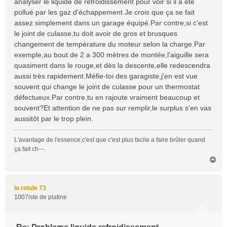
analyser le liquide de refroidissement pour voir si il a été
a
pollué par les gaz d'échappement.Je crois que ça se fait
g
assez simplement dans un garage équipé.Par contre,si c'est
e
le joint de culasse,tu doit avoir de gros et brusques
changement de température du moteur selon la charge.Par
exemple,au bout de 2 a 300 mètres de montée,l'aiguille sera
quasiment dans le rouge,et dès la descente,elle redescendra
aussi très rapidement.Méfie-toi des garagiste,j'en est vue
souvent qui change le joint de culasse pour un thermostat
défectueux.Par contre,tu en rajoute vraiment beaucoup et
souvent?Et attention de ne pas sur remplir,le surplus s'en vas
aussitôt par le trop plein.
L'avantage de l'essence,c'est que c'est plus facile a faire brûler quand
ça fait ch---.
H
a
u
t
la rotule 73
1007iste de platine