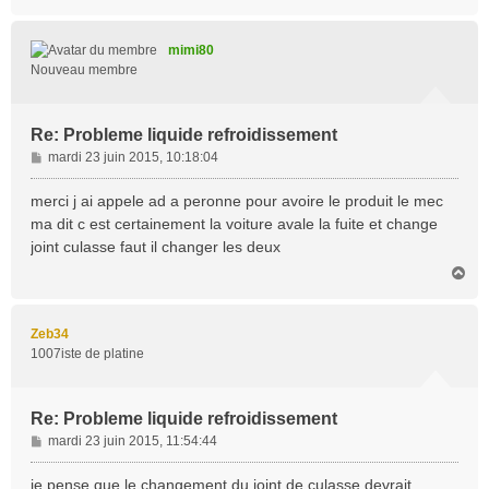
a
u
t
mimi80
Nouveau membre
Re: Probleme liquide refroidissement
M
mardi 23 juin 2015, 10:18:04
e
s
merci j ai appele ad a peronne pour avoire le produit le mec
s
ma dit c est certainement la voiture avale la fuite et change
a
joint culasse faut il changer les deux
g
H
e
a
u
t
Zeb34
1007iste de platine
Re: Probleme liquide refroidissement
M
mardi 23 juin 2015, 11:54:44
e
s
je pense que le changement du joint de culasse devrait