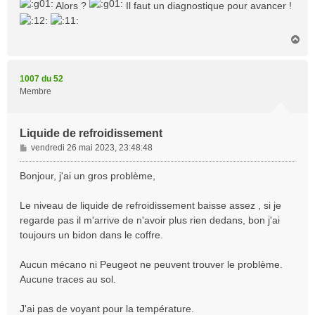
s
Alors ?
Il faut un diagnostique pour avancer !
s
a
g
H
a
e
u
t
1007 du 52
Membre
Liquide de refroidissement
M
vendredi 26 mai 2023, 23:48:48
e
s
Bonjour, j'ai un gros problème,
s
a
Le niveau de liquide de refroidissement baisse assez , si je
g
regarde pas il m'arrive de n'avoir plus rien dedans, bon j'ai
e
toujours un bidon dans le coffre.
Aucun mécano ni Peugeot ne peuvent trouver le problème.
Aucune traces au sol.
J'ai pas de voyant pour la température.