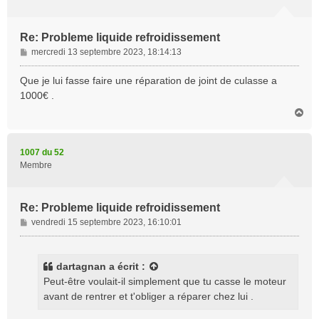
Re: Probleme liquide refroidissement
M
mercredi 13 septembre 2023, 18:14:13
e
s
Que je lui fasse faire une réparation de joint de culasse a
s
1000€ .
a
H
g
a
e
u
t
1007 du 52
Membre
Re: Probleme liquide refroidissement
M
vendredi 15 septembre 2023, 16:10:01
e
s
s
dartagnan
a écrit :
a
Peut-être voulait-il simplement que tu casse le moteur
g
avant de rentrer et t'obliger a réparer chez lui .
e