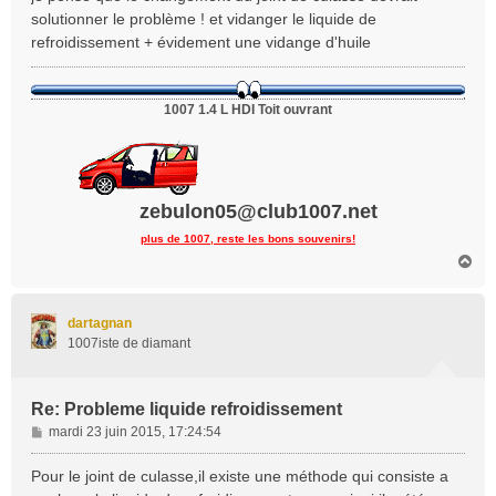
s
solutionner le problème ! et vidanger le liquide de
a
refroidissement + évidement une vidange d'huile
g
e
1007 1.4 L HDI Toit ouvrant
zebulon05@club1007.net
plus de 1007, reste les bons souvenirs!
H
a
u
t
dartagnan
1007iste de diamant
Re: Probleme liquide refroidissement
M
mardi 23 juin 2015, 17:24:54
e
s
Pour le joint de culasse,il existe une méthode qui consiste a
s