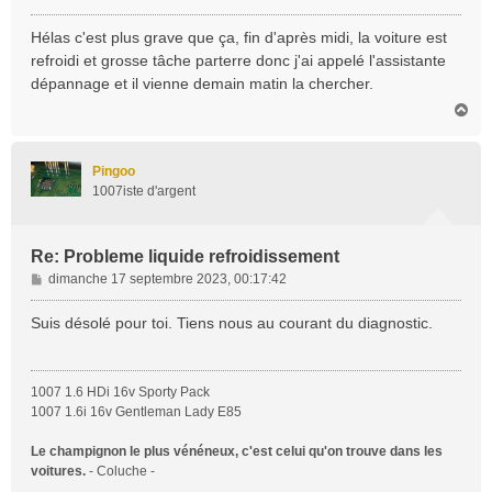
e
s
Hélas c'est plus grave que ça, fin d'après midi, la voiture est
s
refroidi et grosse tâche parterre donc j'ai appelé l'assistante
a
dépannage et il vienne demain matin la chercher.
g
H
e
a
u
t
Pingoo
1007iste d'argent
Re: Probleme liquide refroidissement
M
dimanche 17 septembre 2023, 00:17:42
e
s
Suis désolé pour toi. Tiens nous au courant du diagnostic.
s
a
g
1007 1.6 HDi 16v Sporty Pack
e
1007 1.6i 16v Gentleman Lady E85
Le champignon le plus vénéneux, c'est celui qu'on trouve dans les
voitures.
- Coluche -