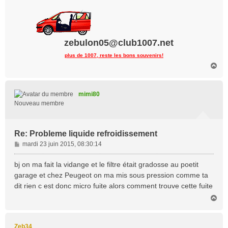
zebulon05@club1007.net
plus de 1007, reste les bons souvenirs!
H
a
u
t
mimi80
Nouveau membre
Re: Probleme liquide refroidissement
M
mardi 23 juin 2015, 08:30:14
e
s
bj on ma fait la vidange et le filtre était gradosse au poetit
s
garage et chez Peugeot on ma mis sous pression comme ta
a
dit rien c est donc micro fuite alors comment trouve cette fuite
g
H
e
a
u
t
Zeb34