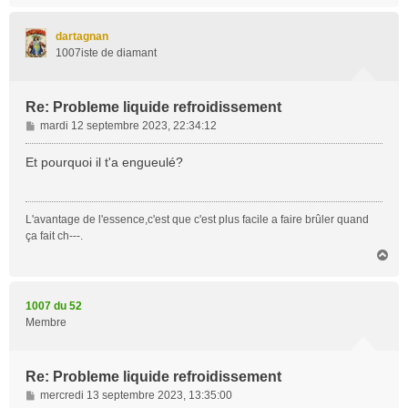
u
t
dartagnan
1007iste de diamant
Re: Probleme liquide refroidissement
M
mardi 12 septembre 2023, 22:34:12
e
s
Et pourquoi il t'a engueulé?
s
a
g
L'avantage de l'essence,c'est que c'est plus facile a faire brûler quand
e
ça fait ch---.
H
a
u
t
1007 du 52
Membre
Re: Probleme liquide refroidissement
M
mercredi 13 septembre 2023, 13:35:00