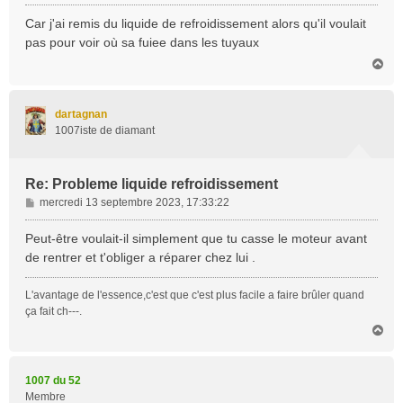
e
s
Car j'ai remis du liquide de refroidissement alors qu'il voulait
s
pas pour voir où sa fuiee dans les tuyaux
a
H
g
a
e
u
t
dartagnan
1007iste de diamant
Re: Probleme liquide refroidissement
M
mercredi 13 septembre 2023, 17:33:22
e
s
Peut-être voulait-il simplement que tu casse le moteur avant
s
de rentrer et t'obliger a réparer chez lui .
a
g
L'avantage de l'essence,c'est que c'est plus facile a faire brûler quand
e
ça fait ch---.
H
a
u
t
1007 du 52
Membre