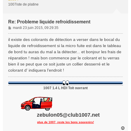
1007iste de platine
Re: Probleme liquide refroidissement
M
mardi 23 juin 2015, 09:29:35
e
s
il existe des colorants de détection a verser dans le bocal du
s
liquide de refroidissement si la micro fuite est dans le tableau
a
de bord tu auras du mal a la détecter... et bonjour les frais de
g
réparation ! mais bon commence par le colorant et tu verras
e
bien il se peut que ce soit juste un collier desserré et le
colorant d' indiquera l'endroit !
1007 1.4 L HDI Toit ouvrant
zebulon05@club1007.net
plus de 1007, reste les bons souvenirs!
H