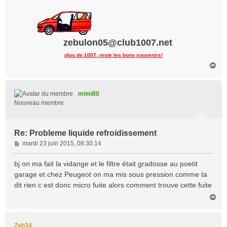
zebulon05@club1007.net
plus de 1007, reste les bons souvenirs!
H
a
u
t
mimi80
Nouveau membre
Re: Probleme liquide refroidissement
M
mardi 23 juin 2015, 08:30:14
e
s
bj on ma fait la vidange et le filtre était gradosse au poetit
s
garage et chez Peugeot on ma mis sous pression comme ta
a
dit rien c est donc micro fuite alors comment trouve cette fuite
g
H
e
a
u
t
Zeb34