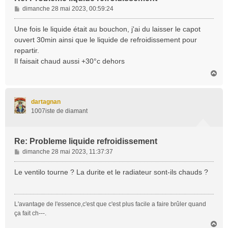
M
dimanche 28 mai 2023, 00:59:24
e
s
Une fois le liquide était au bouchon, j'ai du laisser le capot
s
ouvert 30min ainsi que le liquide de refroidissement pour
a
repartir.
g
Il faisait chaud aussi +30°c dehors
e
H
a
u
t
dartagnan
1007iste de diamant
Re: Probleme liquide refroidissement
M
dimanche 28 mai 2023, 11:37:37
e
s
Le ventilo tourne ? La durite et le radiateur sont-ils chauds ?
s
a
g
L'avantage de l'essence,c'est que c'est plus facile a faire brûler quand
e
ça fait ch---.
H