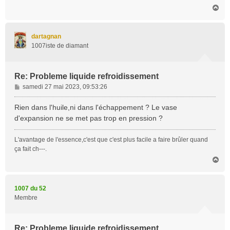
H
a
u
t
dartagnan
1007iste de diamant
Re: Probleme liquide refroidissement
M
samedi 27 mai 2023, 09:53:26
e
s
Rien dans l'huile,ni dans l'échappement ? Le vase
s
d'expansion ne se met pas trop en pression ?
a
g
L'avantage de l'essence,c'est que c'est plus facile a faire brûler quand
e
ça fait ch---.
H
a
u
t
1007 du 52
Membre
Re: Probleme liquide refroidissement