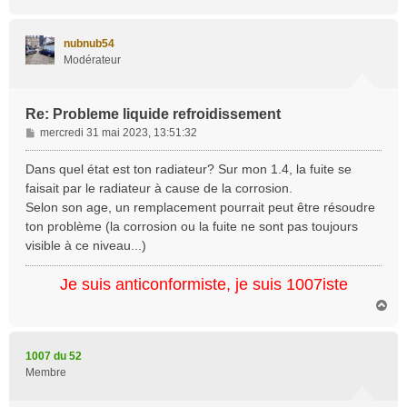
a
u
t
nubnub54
Modérateur
Re: Probleme liquide refroidissement
M
mercredi 31 mai 2023, 13:51:32
e
s
Dans quel état est ton radiateur? Sur mon 1.4, la fuite se
s
faisait par le radiateur à cause de la corrosion.
a
Selon son age, un remplacement pourrait peut être résoudre
g
ton problème (la corrosion ou la fuite ne sont pas toujours
e
visible à ce niveau...)
Je suis anticonformiste, je suis 1007iste
H
a
u
t
1007 du 52
Membre