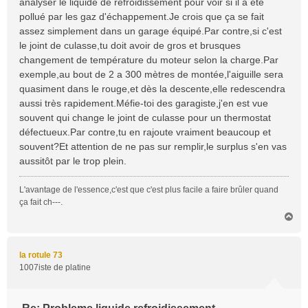
analyser le liquide de refroidissement pour voir si il a été
a
pollué par les gaz d'échappement.Je crois que ça se fait
g
assez simplement dans un garage équipé.Par contre,si c'est
e
le joint de culasse,tu doit avoir de gros et brusques
changement de température du moteur selon la charge.Par
exemple,au bout de 2 a 300 mètres de montée,l'aiguille sera
quasiment dans le rouge,et dès la descente,elle redescendra
aussi très rapidement.Méfie-toi des garagiste,j'en est vue
souvent qui change le joint de culasse pour un thermostat
défectueux.Par contre,tu en rajoute vraiment beaucoup et
souvent?Et attention de ne pas sur remplir,le surplus s'en vas
aussitôt par le trop plein.
L'avantage de l'essence,c'est que c'est plus facile a faire brûler quand
ça fait ch---.
H
a
u
t
la rotule 73
1007iste de platine