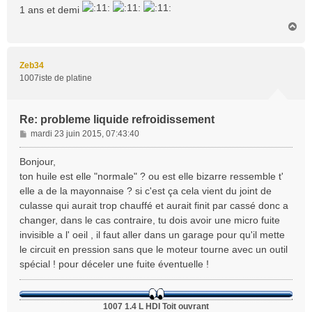
1 ans et demi
H
a
u
t
Zeb34
1007iste de platine
Re: probleme liquide refroidissement
M
mardi 23 juin 2015, 07:43:40
e
s
Bonjour,
s
ton huile est elle "normale" ? ou est elle bizarre ressemble t'
a
elle a de la mayonnaise ? si c'est ça cela vient du joint de
g
culasse qui aurait trop chauffé et aurait finit par cassé donc a
e
changer, dans le cas contraire, tu dois avoir une micro fuite
invisible a l' oeil , il faut aller dans un garage pour qu'il mette
le circuit en pression sans que le moteur tourne avec un outil
spécial ! pour déceler une fuite éventuelle !
1007 1.4 L HDI Toit ouvrant