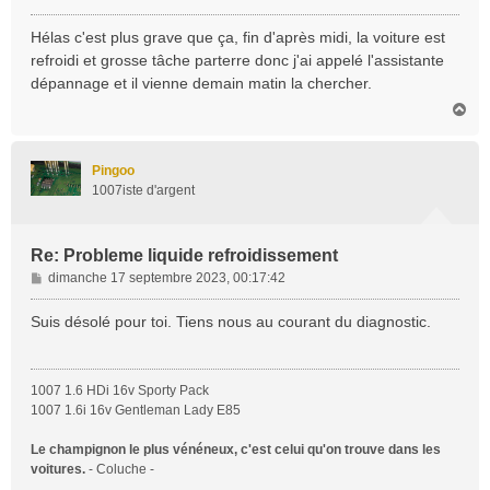
e
s
Hélas c'est plus grave que ça, fin d'après midi, la voiture est
s
refroidi et grosse tâche parterre donc j'ai appelé l'assistante
a
dépannage et il vienne demain matin la chercher.
g
H
e
a
u
t
Pingoo
1007iste d'argent
Re: Probleme liquide refroidissement
M
dimanche 17 septembre 2023, 00:17:42
e
s
Suis désolé pour toi. Tiens nous au courant du diagnostic.
s
a
g
1007 1.6 HDi 16v Sporty Pack
e
1007 1.6i 16v Gentleman Lady E85
Le champignon le plus vénéneux, c'est celui qu'on trouve dans les
voitures.
- Coluche -