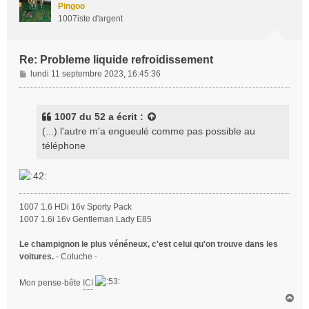
t
Pingoo
1007iste d'argent
Re: Probleme liquide refroidissement
M
lundi 11 septembre 2023, 16:45:36
e
s
s
1007 du 52
a écrit :
a
(...) l'autre m'a engueulé comme pas possible au
g
téléphone
e
1007 1.6 HDi 16v Sporty Pack
1007 1.6i 16v Gentleman Lady E85
Le champignon le plus vénéneux, c'est celui qu'on trouve dans les
voitures.
- Coluche -
Mon pense-bête
ICI
H
a