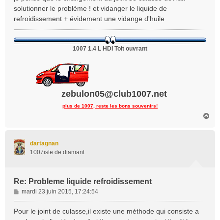
s
solutionner le problème ! et vidanger le liquide de
a
refroidissement + évidement une vidange d'huile
g
e
1007 1.4 L HDI Toit ouvrant
zebulon05@club1007.net
plus de 1007, reste les bons souvenirs!
H
a
u
t
dartagnan
1007iste de diamant
Re: Probleme liquide refroidissement
M
mardi 23 juin 2015, 17:24:54
e
s
Pour le joint de culasse,il existe une méthode qui consiste a
s