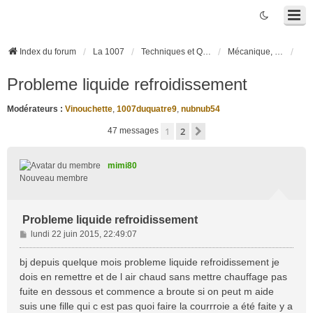
Index du forum
La 1007
Techniques et Questions
Mécanique, liaison au sol et pneumatiques
Probleme liquide refroidissement
Modérateurs :
Vinouchette
,
1007duquatre9
,
nubnub54
1
2
Suivante
47 messages
mimi80
Nouveau membre
Probleme liquide refroidissement
M
lundi 22 juin 2015, 22:49:07
e
s
bj depuis quelque mois probleme liquide refroidissement je
s
dois en remettre et de l air chaud sans mettre chauffage pas
a
fuite en dessous et commence a broute si on peut m aide
g
suis une fille qui c est pas quoi faire la courrroie a été faite y a
e