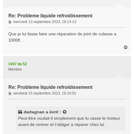
Re: Probleme liquide refroidissement
M
mercredi 13 septembre 2023, 18:14:13
e
s
Que je lui fasse faire une réparation de joint de culasse a
s
1000€ .
a
H
g
a
e
u
t
1007 du 52
Membre
Re: Probleme liquide refroidissement
M
vendredi 15 septembre 2023, 16:10:01
e
s
s
dartagnan
a écrit :
a
Peut-être voulait-il simplement que tu casse le moteur
g
avant de rentrer et t'obliger a réparer chez lui .
e