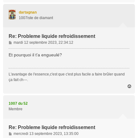
u
t
dartagnan
1007iste de diamant
Re: Probleme liquide refroidissement
M
mardi 12 septembre 2023, 22:34:12
e
s
Et pourquoi il t'a engueulé?
s
a
g
L'avantage de l'essence,c'est que c'est plus facile a faire brûler quand
e
ça fait ch---.
H
a
u
t
1007 du 52
Membre
Re: Probleme liquide refroidissement
M
mercredi 13 septembre 2023, 13:35:00