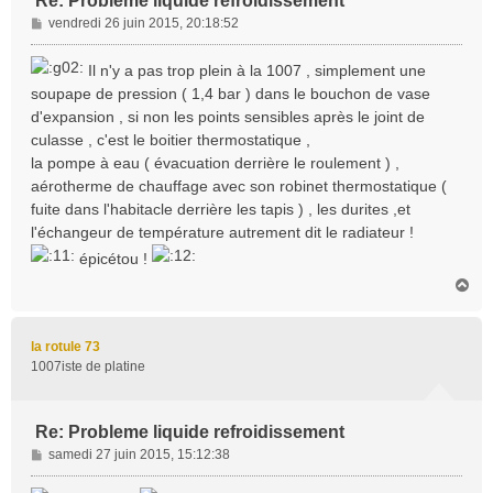
Re: Probleme liquide refroidissement
M
vendredi 26 juin 2015, 20:18:52
e
s
Il n'y a pas trop plein à la 1007 , simplement une
s
soupape de pression ( 1,4 bar ) dans le bouchon de vase
a
d'expansion , si non les points sensibles après le joint de
g
culasse , c'est le boitier thermostatique ,
e
la pompe à eau ( évacuation derrière le roulement ) ,
aérotherme de chauffage avec son robinet thermostatique (
fuite dans l'habitacle derrière les tapis ) , les durites ,et
l'échangeur de température autrement dit le radiateur !
épicétou !
H
a
u
t
la rotule 73
1007iste de platine
Re: Probleme liquide refroidissement
M
samedi 27 juin 2015, 15:12:38
e