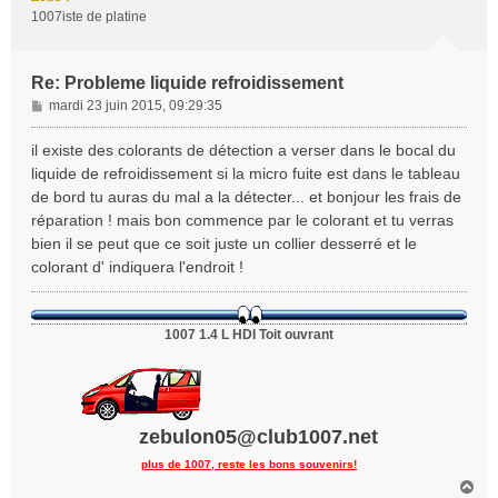
1007iste de platine
Re: Probleme liquide refroidissement
M
mardi 23 juin 2015, 09:29:35
e
s
il existe des colorants de détection a verser dans le bocal du
s
liquide de refroidissement si la micro fuite est dans le tableau
a
de bord tu auras du mal a la détecter... et bonjour les frais de
g
réparation ! mais bon commence par le colorant et tu verras
e
bien il se peut que ce soit juste un collier desserré et le
colorant d' indiquera l'endroit !
1007 1.4 L HDI Toit ouvrant
zebulon05@club1007.net
plus de 1007, reste les bons souvenirs!
H