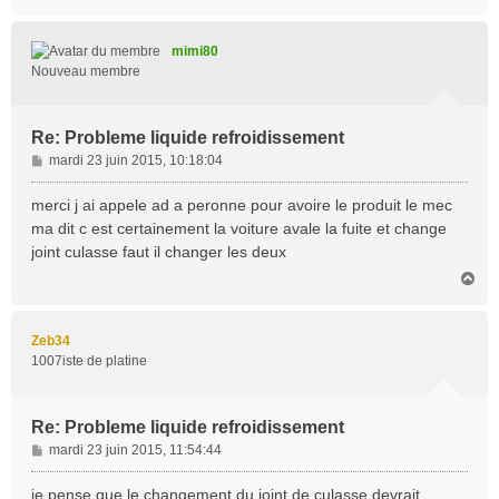
a
u
t
mimi80
Nouveau membre
Re: Probleme liquide refroidissement
M
mardi 23 juin 2015, 10:18:04
e
s
merci j ai appele ad a peronne pour avoire le produit le mec
s
ma dit c est certainement la voiture avale la fuite et change
a
joint culasse faut il changer les deux
g
H
e
a
u
t
Zeb34
1007iste de platine
Re: Probleme liquide refroidissement
M
mardi 23 juin 2015, 11:54:44
e
s
je pense que le changement du joint de culasse devrait