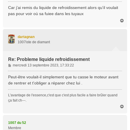
e
s
Car j'ai remis du liquide de refroidissement alors qu'il voulait
s
pas pour voir où sa fuiee dans les tuyaux
a
H
g
a
e
u
t
dartagnan
1007iste de diamant
Re: Probleme liquide refroidissement
M
mercredi 13 septembre 2023, 17:33:22
e
s
Peut-être voulait-il simplement que tu casse le moteur avant
s
de rentrer et t'obliger a réparer chez lui .
a
g
L'avantage de l'essence,c'est que c'est plus facile a faire brûler quand
e
ça fait ch---.
H
a
u
t
1007 du 52
Membre