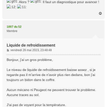
s
Alors ?
Il faut un diagnostique pour avancer !
s
a
g
H
a
e
u
t
1007 du 52
Membre
Liquide de refroidissement
M
vendredi 26 mai 2023, 23:48:48
e
s
Bonjour, j'ai un gros problème,
s
a
Le niveau de liquide de refroidissement baisse assez , si je
g
regarde pas il m'arrive de n'avoir plus rien dedans, bon j'ai
e
toujours un bidon dans le coffre.
Aucun mécano ni Peugeot ne peuvent trouver le problème.
Aucune traces au sol.
J'ai pas de voyant pour la température.