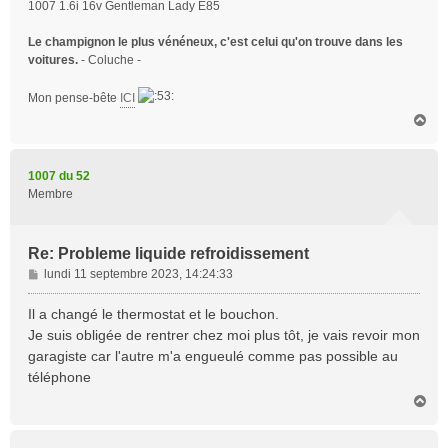
1007 1.6i 16v Gentleman Lady E85
Le champignon le plus vénéneux, c'est celui qu'on trouve dans les
voitures.
- Coluche -
Mon pense-bête
ICI
H
a
u
t
1007 du 52
Membre
Re: Probleme liquide refroidissement
M
lundi 11 septembre 2023, 14:24:33
e
s
Il a changé le thermostat et le bouchon.
s
Je suis obligée de rentrer chez moi plus tôt, je vais revoir mon
a
garagiste car l'autre m'a engueulé comme pas possible au
g
téléphone
e
H
a
u