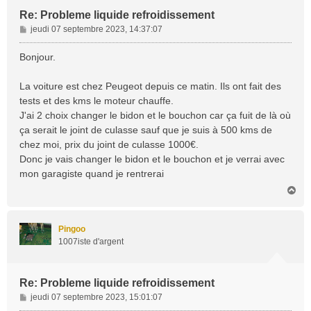
Re: Probleme liquide refroidissement
M
jeudi 07 septembre 2023, 14:37:07
e
s
Bonjour.
s
a
La voiture est chez Peugeot depuis ce matin. Ils ont fait des
g
tests et des kms le moteur chauffe.
e
J'ai 2 choix changer le bidon et le bouchon car ça fuit de là où
ça serait le joint de culasse sauf que je suis à 500 kms de
chez moi, prix du joint de culasse 1000€.
Donc je vais changer le bidon et le bouchon et je verrai avec
mon garagiste quand je rentrerai
H
a
u
t
Pingoo
1007iste d'argent
Re: Probleme liquide refroidissement
M
jeudi 07 septembre 2023, 15:01:07
e