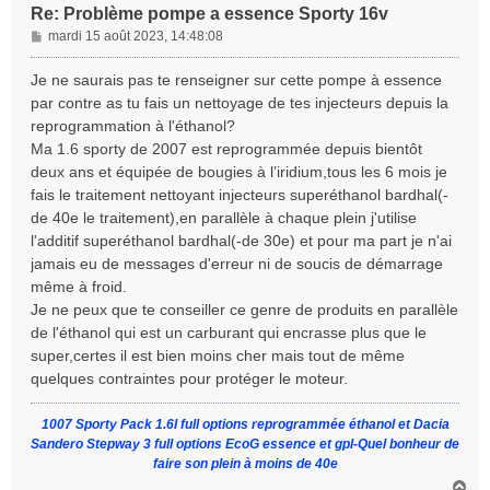
Re: Problème pompe a essence Sporty 16v
M
mardi 15 août 2023, 14:48:08
e
s
Je ne saurais pas te renseigner sur cette pompe à essence
s
par contre as tu fais un nettoyage de tes injecteurs depuis la
a
reprogrammation à l'éthanol?
g
Ma 1.6 sporty de 2007 est reprogrammée depuis bientôt
e
deux ans et équipée de bougies à l’iridium,tous les 6 mois je
fais le traitement nettoyant injecteurs superéthanol bardhal(-
de 40e le traitement),en parallèle à chaque plein j'utilise
l'additif superéthanol bardhal(-de 30e) et pour ma part je n'ai
jamais eu de messages d'erreur ni de soucis de démarrage
même à froid.
Je ne peux que te conseiller ce genre de produits en parallèle
de l'éthanol qui est un carburant qui encrasse plus que le
super,certes il est bien moins cher mais tout de même
quelques contraintes pour protéger le moteur.
1007 Sporty Pack 1.6l full options reprogrammée éthanol et Dacia
Sandero Stepway 3 full options EcoG essence et gpl-Quel bonheur de
faire son plein à moins de 40e
H