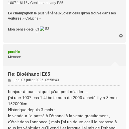
1007 1.6i 16v Gentleman Lady E85
Le champignon le plus vénéneux, c'est celui qu'on trouve dans les
voitures.
- Coluche -
Mon pense-bête
ICI
H
a
u
t
petchie
Membre
Re: Bioéthanol E85
M
lundi 07 juillet 2025, 05:58:43
e
s
bonjour à tous , si quelqu'un peut m'aider ...
s
j'ai une 1007 ess 1.4l boite auto de 2006 acheté il y a 3 mois .
a
152000km
g
Historique depuis 3 mois :
e
le vendeur l'a passé à l'éthanol à la vente gratuitement ,
c'était dans l'annonce ( mais j'ai un doute car il le propose à
tous les véhicules qu'il vend ) et lorsque j'ai mis de l'ethanol