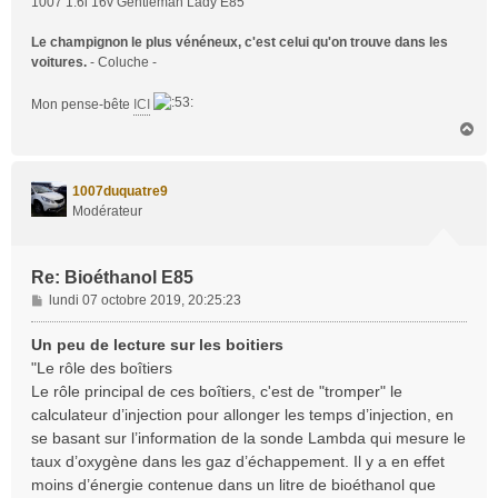
1007 1.6i 16v Gentleman Lady E85
Le champignon le plus vénéneux, c'est celui qu'on trouve dans les
voitures.
- Coluche -
Mon pense-bête
ICI
H
a
u
t
1007duquatre9
Modérateur
Re: Bioéthanol E85
M
lundi 07 octobre 2019, 20:25:23
e
s
Un peu de lecture sur les boitiers
s
"Le rôle des boîtiers
a
Le rôle principal de ces boîtiers, c'est de "tromper" le
g
calculateur d’injection pour allonger les temps d’injection, en
e
se basant sur l’information de la sonde Lambda qui mesure le
taux d’oxygène dans les gaz d’échappement. Il y a en effet
moins d’énergie contenue dans un litre de bioéthanol que