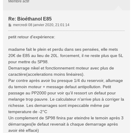
Membre actif
Re: Bioéthanol E85
M
mercredi 08 janvier 2020, 21:01:14
e
s
petit retour d'expérience:
s
a
madame fait le plein et perdu dans ses pensées, elle mets
g
20€ de E85 au lieu de 20L. forcement, il ne reste plus que 5L
e
pour mettre du SP98.
Demarrage nikel et fonctionnement moteur avec plus de
caractère(accelerations moins linéaires).
Par contre après avoir bu presque 1/4 du reservoir, allumage
du temoin moteur + message defaut antipollution. Petit
passage au PP2000 pour voir qu'il ressort un defaut pour
melange trop pauvre. Le calculateur n'arrive plus à corriger la
richesse. Les demarrages sont impeccable même par
temperature de -2°C
Un complement de SP98 finira par eteindre le temoin après 3
démarrages(le defaut revenait à chaque demarrage après
avoir été effacé)