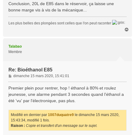
Conclusion, 20L de E85 dans le réservoir, ça laisse une
bonne marge vis à vis de la mécanique...
Les plus belles des plongées sont celles que l'on peut raconter
H
a
u
t
Talabao
Membre
Re: Bioéthanol E85
M
dimanche 15 mars 2020, 15:41:01
e
s
Premier plein pour rentrer, hop ! éthanol à 80% et roulez
s
jeunesse, une alarme pendant 3 secondes quand l'éthanol a
a
été 'vu' par l'électronique, pas plus.
g
e
Modifié en dernier par
1007duquatre9
le dimanche 15 mars 2020,
15:43:34, modifié 1 fois.
Raison :
Copie et transfert d'un message sur le sujet.