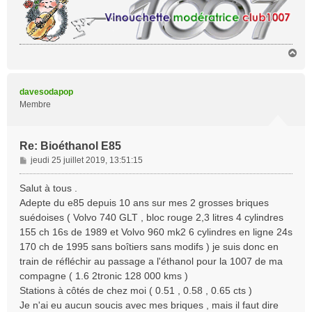
H
a
u
t
davesodapop
Membre
Re: Bioéthanol E85
M
jeudi 25 juillet 2019, 13:51:15
e
s
Salut à tous .
s
Adepte du e85 depuis 10 ans sur mes 2 grosses briques
a
suédoises ( Volvo 740 GLT , bloc rouge 2,3 litres 4 cylindres
g
155 ch 16s de 1989 et Volvo 960 mk2 6 cylindres en ligne 24s
e
170 ch de 1995 sans boîtiers sans modifs ) je suis donc en
train de réfléchir au passage a l'éthanol pour la 1007 de ma
compagne ( 1.6 2tronic 128 000 kms )
Stations à côtés de chez moi ( 0.51 , 0.58 , 0.65 cts )
Je n'ai eu aucun soucis avec mes briques , mais il faut dire