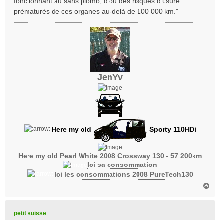
fonctionnant au sans plomb, d’où des risques d’usure
prématurés de ces organes au-delà de 100 000 km."
JenYv
Here my old
Sporty 110HDi
Here my old Pearl White 2008 Crossway 130 - 57 200km
Ici sa consommation
Ici les consommations 2008 PureTech130
H
a
u
t
petit suisse