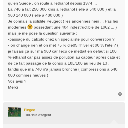
qu'en Suède , on roule à l'éthanol depuis 1974 ...
La 740 a fait 250 000 kms à l'éthanol ( elle a 540 000 ) et la
960 140 000 ( elle a 480 000 )
Je connais la solidité Peugeot ( les anciennes hein ... Pas les
modernes
possédant une 404 indestructible de 1962 ... )
mais je me pose la question suivante :
-passage du calculo chez un spécialiste pour converstion ?
- on change rien et on met 75 % d'e85 l'hiver et 90 % l'été ? (
je faisais ça sur ma 960 car l'ecu de mettait en défaut si 100
% éthanol car pas assez de pollution au capteur après cata et
de ce fait passage de la conso à 18L/100 au lieu de 13 .
tandis que ma 740 n'a jamais bronché ( compressions à 540
000 commes neuves )
Vos avis ?
Merci
H
a
u
t
Pingoo
1007iste d'argent