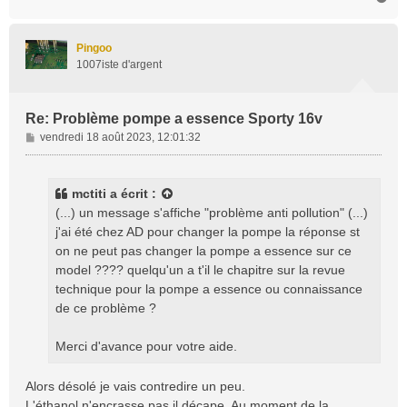
a
u
t
Pingoo
1007iste d'argent
Re: Problème pompe a essence Sporty 16v
M
vendredi 18 août 2023, 12:01:32
e
s
s
mctiti
a écrit :
a
(...) un message s'affiche "problème anti pollution" (...)
g
j'ai été chez AD pour changer la pompe la réponse st
e
on ne peut pas changer la pompe a essence sur ce
model ???? quelqu'un a t'il le chapitre sur la revue
technique pour la pompe a essence ou connaissance
de ce problème ?
Merci d'avance pour votre aide.
Alors désolé je vais contredire un peu.
L'éthanol n'encrasse pas il décape. Au moment de la