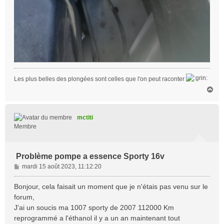
Les plus belles des plongées sont celles que l'on peut raconter
H
a
u
t
mctiti
Membre
Problème pompe a essence Sporty 16v
M
mardi 15 août 2023, 11:12:20
e
s
Bonjour, cela faisait un moment que je n'étais pas venu sur le
s
forum,
a
J'ai un soucis ma 1007 sporty de 2007 112000 Km
g
reprogrammé a l'éthanol il y a un an maintenant tout
e