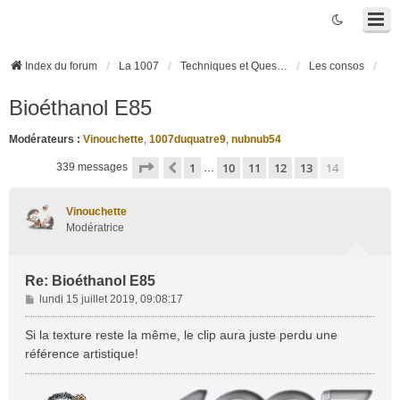
Index du forum
La 1007
Techniques et Questions
Les consos
Bioéthanol E85
Modérateurs :
Vinouchette
,
1007duquatre9
,
nubnub54
Page
14
sur
14
1
10
11
12
13
14
Précédente
339 messages
…
Vinouchette
Modératrice
Re: Bioéthanol E85
M
lundi 15 juillet 2019, 09:08:17
e
s
Si la texture reste la même, le clip aura juste perdu une
s
référence artistique!
a
g
e