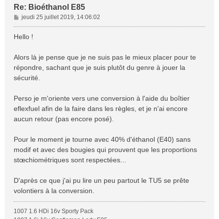
Re: Bioéthanol E85
M
jeudi 25 juillet 2019, 14:06:02
e
s
Hello !
s
a
Alors là je pense que je ne suis pas le mieux placer pour te
g
répondre, sachant que je suis plutôt du genre à jouer la
e
sécurité.
Perso je m'oriente vers une conversion à l'aide du boîtier
eflexfuel afin de la faire dans les règles, et je n'ai encore
aucun retour (pas encore posé).
Pour le moment je tourne avec 40% d'éthanol (E40) sans
modif et avec des bougies qui prouvent que les proportions
stœchiométriques sont respectées...
D'après ce que j'ai pu lire un peu partout le TU5 se prête
volontiers à la conversion.
1007 1.6 HDi 16v Sporty Pack