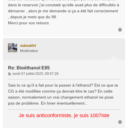
dans le reservoir j'ai constaté qu'elle avait plus de difficultés à
démarrer , alors je me demande si ça a été fait correctement
, depuis je mets que du 98.
Merci pour vos retours
H
a
u
t
nubnub54
Modérateur
Re: Bioéthanol E85
M
lundi 07 juillet 2025, 09:57:28
e
s
Sais tu ce qu'il a fait pour la passer à l'éthanol? Est ce que ta
s
CG a été modifiée comme ça devrait être le cas? En cette
a
saison, normalement un vrai changement ethanol ne pose
g
pas de problème. En hiver éventuellement...
e
Je suis anticonformiste, je suis 1007iste
H
a