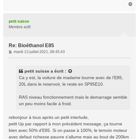
H
a
u
t
petit suisse
Membre actif
Re: Bioéthanol E85
M
mardi 13 juillet 2021, 08:45:43
e
s
s
petit suisse
a écrit :
a
Ca y est, la voiture de madame tourne avec de l'E85,
g
20L dans le reservoir, le reste en SP95E10.
e
RAS niveau fonctionnement mais le demarrage semble
un peu moins facile à froid.
rebonjour à tous après un petit interlude,
petit Up par rapport à mon précédent message, ça tourne
bien avec 50% d'E85. Si on passe à 100%, le temoin moteur
avec defaut richesse pauvre s'allume mais au bout de 200km