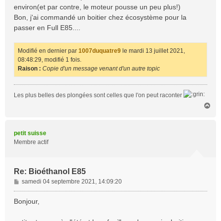
environ(et par contre, le moteur pousse un peu plus!)
Bon, j'ai commandé un boitier chez écosystème pour la
passer en Full E85....
Modifié en dernier par
1007duquatre9
le mardi 13 juillet 2021,
08:48:29, modifié 1 fois.
Raison :
Copie d'un message venant d'un autre topic
Les plus belles des plongées sont celles que l'on peut raconter
H
a
u
t
petit suisse
Membre actif
Re: Bioéthanol E85
M
samedi 04 septembre 2021, 14:09:20
e
s
Bonjour,
s
a