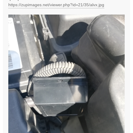
https://zupimages.net/viewer.php?id=21/35/alvx.jpg