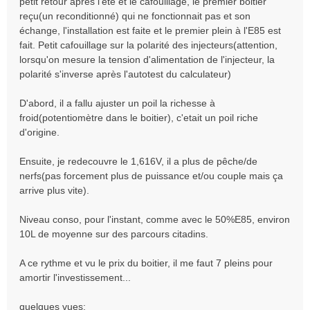
petit retour après l'été et le cafouillage, le premier boitier
g
reçu(un reconditionné) qui ne fonctionnait pas et son
e
échange, l'installation est faite et le premier plein à l'E85 est
fait. Petit cafouillage sur la polarité des injecteurs(attention,
lorsqu'on mesure la tension d'alimentation de l'injecteur, la
polarité s'inverse après l'autotest du calculateur)
D'abord, il a fallu ajuster un poil la richesse à
froid(potentiomètre dans le boitier), c'etait un poil riche
d'origine.
Ensuite, je redecouvre le 1,616V, il a plus de pêche/de
nerfs(pas forcement plus de puissance et/ou couple mais ça
arrive plus vite).
Niveau conso, pour l'instant, comme avec le 50%E85, environ
10L de moyenne sur des parcours citadins.
A ce rythme et vu le prix du boitier, il me faut 7 pleins pour
amortir l'investissement...
quelques vues: