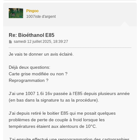
u
t
Pingoo
1007iste d'argent
Re: Bioéthanol E85
M
samedi 12 juillet 2025, 18:39:27
e
s
Je vais te donner un avis éclairé.
s
a
Déjà deux questions:
g
Carte grise modifiée ou non ?
e
Reprogrammation ?
J'ai une 1007 1.6i 16v passée à l'E85 depuis plusieurs année
(en bas dans la signature tu as la procédure).
J'ai depuis retiré le boitier E85 qui me posait quelques
problèmes de perte de couple à froid lorsque les
températures étaient aux alentours de 10°C.
J'ai ensuite effectué une reprogrammation des cartographies