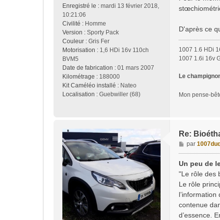
Enregistré le :
mardi 13 février 2018,
stœchiométri
10:21:06
Civilité :
Homme
D'après ce qu
Version :
Sporty Pack
Couleur :
Gris Fer
1007 1.6 HDi 1
Motorisation :
1,6 HDi 16v 110ch
1007 1.6i 16v 
BVM5
Date de fabrication :
01 mars 2007
Le champignon 
Kilométrage :
188000
Kit Caméléo installé :
Nateo
Localisation :
Guebwiller (68)
Mon pense-bê
Re: Bioéth
M
par
1007duq
e
s
Un peu de le
s
"Le rôle des 
a
Le rôle princ
g
l’informatio
e
contenue dans
d’essence. En