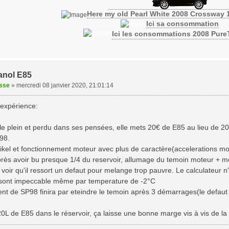
Here my old Pearl White 2008 Crossway 
Ici sa consommation
Ici les consommations 2008 Pur
anol E85
isse
»
mercredi 08 janvier 2020, 21:01:14
d'expérience:
e plein et perdu dans ses pensées, elle mets 20€ de E85 au lieu de 20L
98.
kel et fonctionnement moteur avec plus de caractère(accelerations moi
rès avoir bu presque 1/4 du reservoir, allumage du temoin moteur + me
oir qu'il ressort un defaut pour melange trop pauvre. Le calculateur n'a
sont impeccable même par temperature de -2°C
t de SP98 finira par eteindre le temoin après 3 démarrages(le defaut
0L de E85 dans le réservoir, ça laisse une bonne marge vis à vis de la