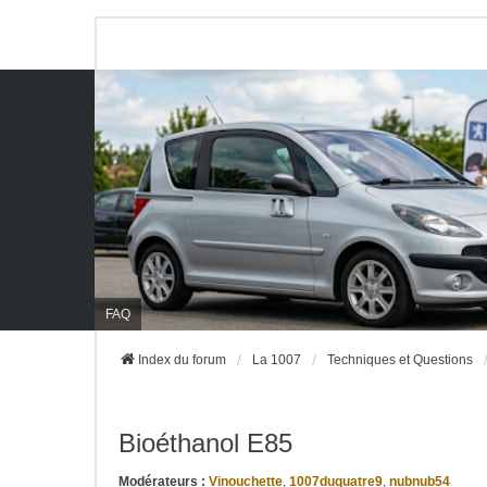
FAQ
Index du forum
La 1007
Techniques et Questions
Bioéthanol E85
Modérateurs :
Vinouchette
,
1007duquatre9
,
nubnub54