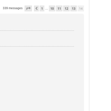
Page
14
sur
14
1
10
11
12
13
14
Précédente
339 messages
…