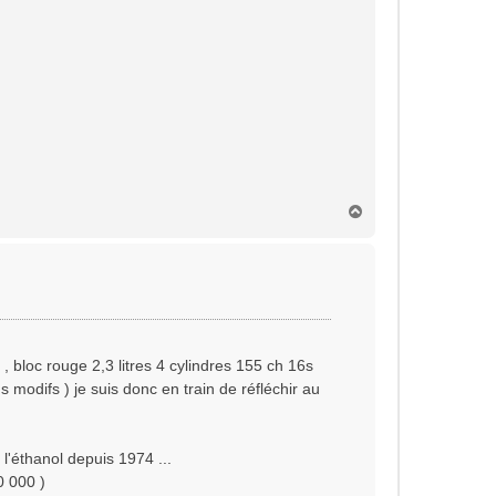
H
a
u
t
bloc rouge 2,3 litres 4 cylindres 155 ch 16s
modifs ) je suis donc en train de réfléchir au
 l'éthanol depuis 1974 ...
0 000 )