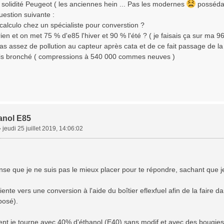
 solidité Peugeot ( les anciennes hein ... Pas les modernes
possédan
estion suivante :
alculo chez un spécialiste pour converstion ?
ien et on met 75 % d'e85 l'hiver et 90 % l'été ? ( je faisais ça sur ma 9
as assez de pollution au capteur après cata et de ce fait passage de l
is bronché ( compressions à 540 000 commes neuves )
anol E85
»
jeudi 25 juillet 2019, 14:06:02
ense que je ne suis pas le mieux placer pour te répondre, sachant que je
iente vers une conversion à l'aide du boîtier eflexfuel afin de la faire d
posé).
nt je tourne avec 40% d'éthanol (E40) sans modif et avec des bougies 