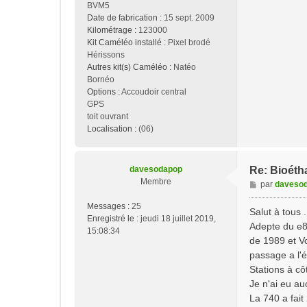
BVM5
Date de fabrication :
15 sept. 2009
Kilométrage :
123000
Kit Caméléo installé :
Pixel brodé
Hérissons
Autres kit(s) Caméléo :
Natéo
Bornéo
Options :
Accoudoir central
GPS
toit ouvrant
Localisation :
(06)
davesodapop
Re: Bioéth
Membre
M
par
daveso
e
Messages :
25
s
Salut à tous .
Enregistré le :
jeudi 18 juillet 2019,
s
Adepte du e8
15:08:34
a
de 1989 et Vo
g
passage a l'
e
Stations à cô
Je n'ai eu au
La 740 a fait