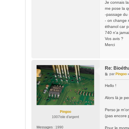
Je connais la
me pose la qu
-passage du c
- on change r
éthanol car p
740 n'a jama
Vos avis ?
Merci
Re: Bioéth
M
par
Pingoo
e
s
Hello !
s
a
Alors là je p
g
e
Perso je m'or
Pingoo
(pas encore 
1007iste d'argent
Messages :
1990
Pour le mome