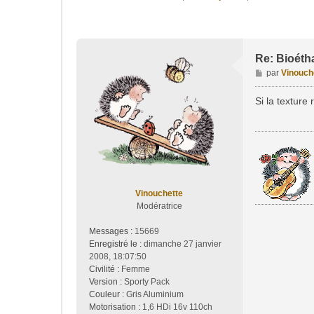
Re: Bioéth
M
par
Vinouch
e
s
Si la texture
s
a
g
e
Vinouchette
Modératrice
Messages :
15669
Enregistré le :
dimanche 27 janvier
2008, 18:07:50
Civilité :
Femme
Version :
Sporty Pack
Couleur :
Gris Aluminium
Motorisation :
1,6 HDi 16v 110ch