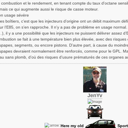
a combustion et le rendement, en tenant compte du taux d'octane sensi
mais ce qui augmente aussi le risque de casse moteur.
en usage sévère
ces boîtiers, c’est que les injecteurs d’origine ont un débit maximum dé
pour l’E85, on s’en rapproche. Il n’y a pas de problème en usage norma
), il y a une possibilité que les injecteurs ne puissent délivrer assez
mbustion se fait à une température bien plus élevée, avec des risques 
papes, segments, ou encore pistons. D’autre part, à cause du moindre p
upapes devraient normalement être renforcés, comme pour le GPL. Mais
 au sans plomb, d’où des risques d’usure prématurés de ces organes a
JenYv
Here my old
Sport