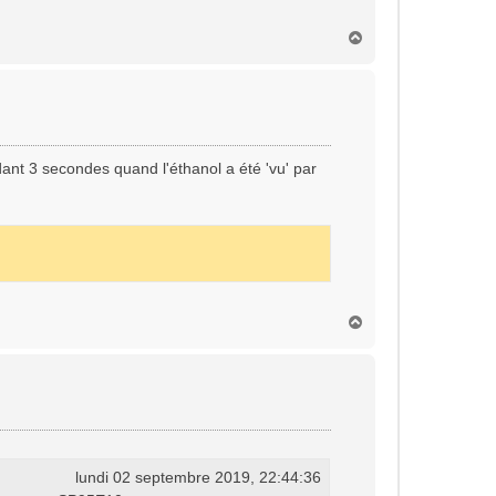
H
a
u
t
ant 3 secondes quand l'éthanol a été 'vu' par
H
a
u
t
lundi 02 septembre 2019, 22:44:36