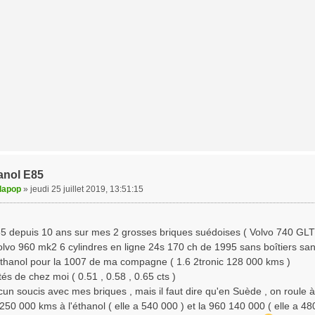
anol E85
dapop
»
jeudi 25 juillet 2019, 13:51:15
5 depuis 10 ans sur mes 2 grosses briques suédoises ( Volvo 740 GLT , 
lvo 960 mk2 6 cylindres en ligne 24s 170 ch de 1995 sans boîtiers sans 
éthanol pour la 1007 de ma compagne ( 1.6 2tronic 128 000 kms )
tés de chez moi ( 0.51 , 0.58 , 0.65 cts )
cun soucis avec mes briques , mais il faut dire qu'en Suède , on roule à
 250 000 kms à l'éthanol ( elle a 540 000 ) et la 960 140 000 ( elle a 48