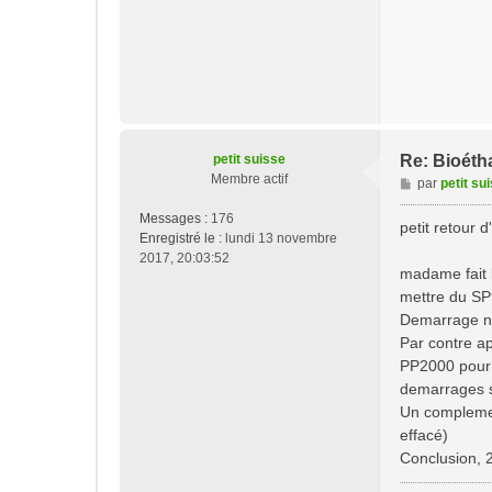
petit suisse
Re: Bioéth
Membre actif
M
par
petit su
e
Messages :
176
s
petit retour 
Enregistré le :
lundi 13 novembre
s
2017, 20:03:52
a
madame fait l
g
mettre du SP
e
Demarrage ni
Par contre ap
PP2000 pour v
demarrages 
Un complemen
effacé)
Conclusion, 2