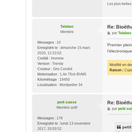
Les plus belles
Talabao
Re: Bioéth
Membre
M
par
Talabao
e
Messages :
10
s
Premier plein
Enregistré le :
dimanche 15 mars
s
l'électronique
2020, 12:23:02
a
Civilité :
Homme
g
Version :
Trendy
e
Modifié en de
Couleur :
Gris Cendré
Raison :
Copi
Motorisation :
1,4e 75ch BVM5
Kilométrage :
19450
Localisation :
Montpellier 34
petit suisse
Re: Bioéth
Membre actif
M
par
petit su
e
Messages :
176
s
Enregistré le :
lundi 13 novembre
s
peti
2017, 20:03:52
a