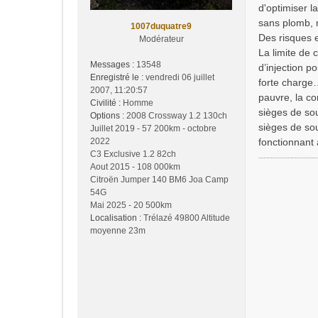
d'optimiser l
sans plomb, 
1007duquatre9
Des risques 
Modérateur
La limite de 
Messages :
13548
d’injection 
Enregistré le :
vendredi 06 juillet
forte charge…
2007, 11:20:57
pauvre, la co
Civilité :
Homme
sièges de sou
Options :
2008 Crossway 1.2 130ch
sièges de so
Juillet 2019 - 57 200km - octobre
2022
fonctionnant
C3 Exclusive 1.2 82ch
Aout 2015 - 108 000km
Citroën Jumper 140 BM6 Joa Camp
54G
Mai 2025 - 20 500km
Localisation :
Trélazé 49800 Altitude
moyenne 23m