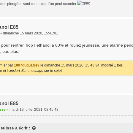
 des plongées sont celles que l'on peut raconter
anol E85
»
dimanche 15 mars 2020, 15:41:01
 pour rentrer, hop ! éthanol à 80% et roulez jeunesse, une alarme pend
, pas plus.
rnier par
1007duquatre9
le dimanche 15 mars 2020, 15:43:34, modifié 1 fois.
e et transfert d'un message sur le sujet.
anol E85
isse
»
mardi 13 juillet 2021, 08:45:43
t suisse
a écrit :