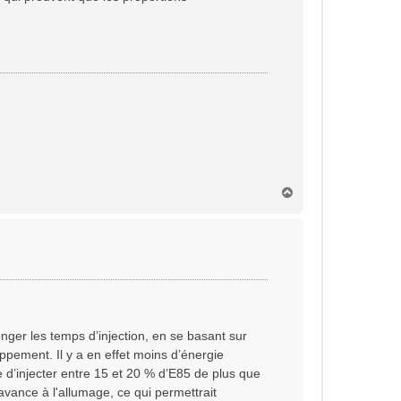
H
a
u
t
longer les temps d’injection, en se basant sur
pement. Il y a en effet moins d’énergie
 d’injecter entre 15 et 20 % d’E85 de plus que
avance à l'allumage, ce qui permettrait