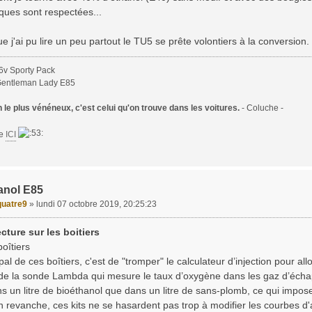
ques sont respectées...
e j'ai pu lire un peu partout le TU5 se prête volontiers à la conversion.
6v Sporty Pack
Gentleman Lady E85
le plus vénéneux, c'est celui qu'on trouve dans les voitures.
- Coluche -
te
ICI
anol E85
uatre9
»
lundi 07 octobre 2019, 20:25:23
cture sur les boitiers
boîtiers
ipal de ces boîtiers, c'est de "tromper" le calculateur d’injection pour al
n de la sonde Lambda qui mesure le taux d’oxygène dans les gaz d’échap
 un litre de bioéthanol que dans un litre de sans-plomb, ce qui impose
 revanche, ces kits ne se hasardent pas trop à modifier les courbes d'