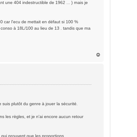
t une 404 indestructible de 1962 ... ) mais je
60 car l'ecu de mettait en défaut si 100 %
a conso à 18L/100 au lieu de 13 . tandis que ma
H
a
u
t
 suis plutôt du genre à jouer la sécurité.
ans les règles, et je n'ai encore aucun retour
qui prouvent que les proportions