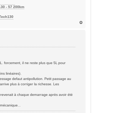
130 - 57 200km
eTech130
H
a
u
t
. forcement, il ne reste plus que 5L pour
ns linéaires).
ssage defaut antipollution. Petit passage au
rrive plus à corriger la richesse. Les
 revenait à chaque demarrage après avoir été
 mécanique...