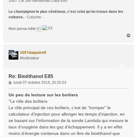
1007 1.6i 16v Gentleman Lady E85
Le champignon le plus vénéneux, c'est celui qu'on trouve dans les
voitures.
- Coluche -
Mon pense-bête
ICI
H
a
u
t
1007duquatre9
Modérateur
Re: Bioéthanol E85
M
lundi 07 octobre 2019, 20:25:23
e
s
Un peu de lecture sur les boitiers
s
"Le rôle des boîtiers
a
Le rôle principal de ces boîtiers, c'est de "tromper" le
g
calculateur d’injection pour allonger les temps d’injection, en
e
se basant sur l’information de la sonde Lambda qui mesure le
taux d’oxygène dans les gaz d’échappement. Il y a en effet
moins d’énergie contenue dans un litre de bioéthanol que