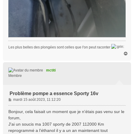
Les plus belles des plongées sont celles que l'on peut raconter
H
a
u
t
mctiti
Membre
Problème pompe a essence Sporty 16v
M
mardi 15 août 2023, 11:12:20
e
s
Bonjour, cela faisait un moment que je n'étais pas venu sur le
s
forum,
a
J'ai un soucis ma 1007 sporty de 2007 112000 Km
g
reprogrammé a l'éthanol il y a un an maintenant tout
e