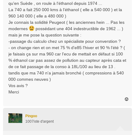
qu'en Suède , on roule à l'éthanol depuis 1974 ...
La 740 a fait 250 000 kms à l'éthanol ( elle a 540 000 ) et la
960 140 000 ( elle a 480 000 )
Je connais la solidité Peugeot ( les anciennes hein ... Pas les
modernes
possédant une 404 indestructible de 1962 ... )
mais je me pose la question suivante :
-passage du calculo chez un spécialiste pour converstion ?
- on change rien et on met 75 % d'e85 l'hiver et 90 % l'été ? (
je faisais ça sur ma 960 car l'ecu de mettait en défaut si 100
% éthanol car pas assez de pollution au capteur après cata et
de ce fait passage de la conso à 18L/100 au lieu de 13 .
tandis que ma 740 n'a jamais bronché ( compressions à 540
000 commes neuves )
Vos avis ?
Merci
H
a
u
t
Pingoo
1007iste d'argent