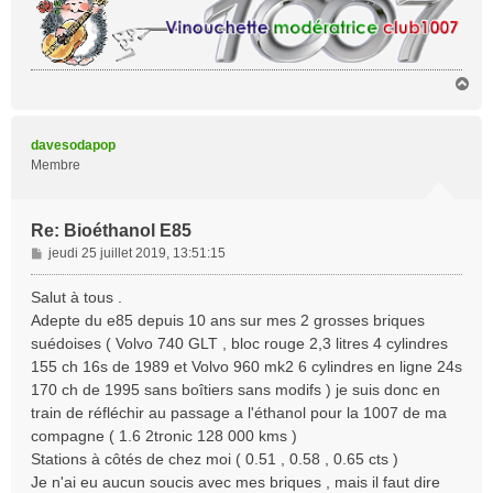
H
a
u
t
davesodapop
Membre
Re: Bioéthanol E85
M
jeudi 25 juillet 2019, 13:51:15
e
s
Salut à tous .
s
Adepte du e85 depuis 10 ans sur mes 2 grosses briques
a
suédoises ( Volvo 740 GLT , bloc rouge 2,3 litres 4 cylindres
g
155 ch 16s de 1989 et Volvo 960 mk2 6 cylindres en ligne 24s
e
170 ch de 1995 sans boîtiers sans modifs ) je suis donc en
train de réfléchir au passage a l'éthanol pour la 1007 de ma
compagne ( 1.6 2tronic 128 000 kms )
Stations à côtés de chez moi ( 0.51 , 0.58 , 0.65 cts )
Je n'ai eu aucun soucis avec mes briques , mais il faut dire