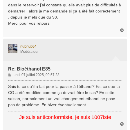
dans le reservoir j'ai constaté qu'elle avait plus de difficultés à
démarrer , alors je me demande si ça a été fait correctement
, depuis je mets que du 98.
Merci pour vos retours
H
a
u
t
nubnub54
Modérateur
Re: Bioéthanol E85
M
lundi 07 juillet 2025, 09:57:28
e
s
Sais tu ce qu'il a fait pour la passer à l'éthanol? Est ce que ta
s
CG a été modifiée comme ça devrait être le cas? En cette
a
saison, normalement un vrai changement ethanol ne pose
g
pas de problème. En hiver éventuellement...
e
Je suis anticonformiste, je suis 1007iste
H
a