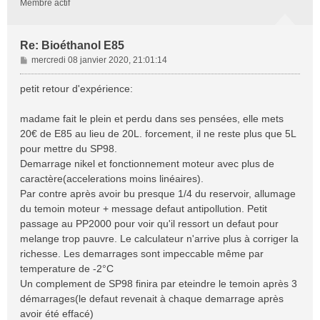
Membre actif
Re: Bioéthanol E85
M
mercredi 08 janvier 2020, 21:01:14
e
s
petit retour d'expérience:
s
a
madame fait le plein et perdu dans ses pensées, elle mets
g
20€ de E85 au lieu de 20L. forcement, il ne reste plus que 5L
e
pour mettre du SP98.
Demarrage nikel et fonctionnement moteur avec plus de
caractère(accelerations moins linéaires).
Par contre après avoir bu presque 1/4 du reservoir, allumage
du temoin moteur + message defaut antipollution. Petit
passage au PP2000 pour voir qu'il ressort un defaut pour
melange trop pauvre. Le calculateur n'arrive plus à corriger la
richesse. Les demarrages sont impeccable même par
temperature de -2°C
Un complement de SP98 finira par eteindre le temoin après 3
démarrages(le defaut revenait à chaque demarrage après
avoir été effacé)