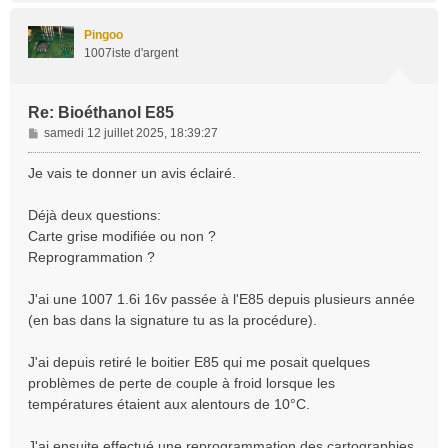
u
t
Pingoo
1007iste d'argent
Re: Bioéthanol E85
M
samedi 12 juillet 2025, 18:39:27
e
s
Je vais te donner un avis éclairé.
s
a
Déjà deux questions:
g
Carte grise modifiée ou non ?
e
Reprogrammation ?
J'ai une 1007 1.6i 16v passée à l'E85 depuis plusieurs année
(en bas dans la signature tu as la procédure).
J'ai depuis retiré le boitier E85 qui me posait quelques
problèmes de perte de couple à froid lorsque les
températures étaient aux alentours de 10°C.
J'ai ensuite effectué une reprogrammation des cartographies