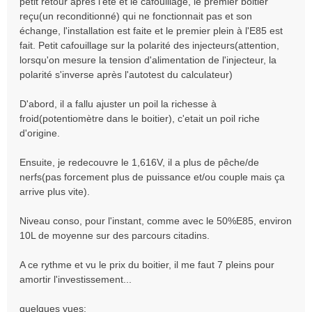
petit retour après l'été et le cafouillage, le premier boitier
g
reçu(un reconditionné) qui ne fonctionnait pas et son
e
échange, l'installation est faite et le premier plein à l'E85 est
fait. Petit cafouillage sur la polarité des injecteurs(attention,
lorsqu'on mesure la tension d'alimentation de l'injecteur, la
polarité s'inverse après l'autotest du calculateur)
D'abord, il a fallu ajuster un poil la richesse à
froid(potentiomètre dans le boitier), c'etait un poil riche
d'origine.
Ensuite, je redecouvre le 1,616V, il a plus de pêche/de
nerfs(pas forcement plus de puissance et/ou couple mais ça
arrive plus vite).
Niveau conso, pour l'instant, comme avec le 50%E85, environ
10L de moyenne sur des parcours citadins.
A ce rythme et vu le prix du boitier, il me faut 7 pleins pour
amortir l'investissement...
quelques vues: