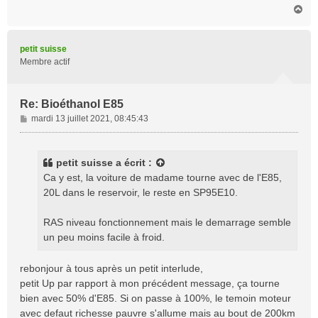
H
a
u
t
petit suisse
Membre actif
Re: Bioéthanol E85
M
mardi 13 juillet 2021, 08:45:43
e
s
s
petit suisse
a écrit :
a
Ca y est, la voiture de madame tourne avec de l'E85,
g
20L dans le reservoir, le reste en SP95E10.
e
RAS niveau fonctionnement mais le demarrage semble
un peu moins facile à froid.
rebonjour à tous après un petit interlude,
petit Up par rapport à mon précédent message, ça tourne
bien avec 50% d'E85. Si on passe à 100%, le temoin moteur
avec defaut richesse pauvre s'allume mais au bout de 200km