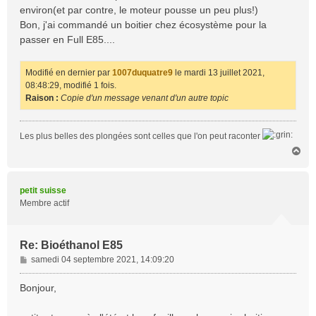
environ(et par contre, le moteur pousse un peu plus!)
Bon, j'ai commandé un boitier chez écosystème pour la
passer en Full E85....
Modifié en dernier par
1007duquatre9
le mardi 13 juillet 2021,
08:48:29, modifié 1 fois.
Raison :
Copie d'un message venant d'un autre topic
Les plus belles des plongées sont celles que l'on peut raconter
H
a
u
t
petit suisse
Membre actif
Re: Bioéthanol E85
M
samedi 04 septembre 2021, 14:09:20
e
s
Bonjour,
s
a