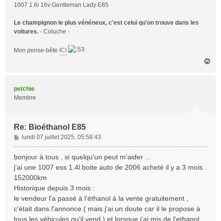
1007 1.6i 16v Gentleman Lady E85
Le champignon le plus vénéneux, c'est celui qu'on trouve dans les
voitures.
- Coluche -
Mon pense-bête
ICI
H
a
u
t
petchie
Membre
Re: Bioéthanol E85
M
lundi 07 juillet 2025, 05:58:43
e
s
bonjour à tous , si quelqu'un peut m'aider ...
s
j'ai une 1007 ess 1.4l boite auto de 2006 acheté il y a 3 mois .
a
152000km
g
Historique depuis 3 mois :
e
le vendeur l'a passé à l'éthanol à la vente gratuitement ,
c'était dans l'annonce ( mais j'ai un doute car il le propose à
tous les véhicules qu'il vend ) et lorsque j'ai mis de l'ethanol