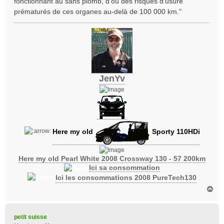
fonctionnant au sans plomb, d’où des risques d’usure
prématurés de ces organes au-delà de 100 000 km."
JenYv
Here my old
Sporty 110HDi
Here my old Pearl White 2008 Crossway 130 - 57 200km
Ici sa consommation
Ici les consommations 2008 PureTech130
H
a
u
t
petit suisse