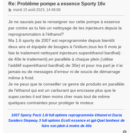
Re: Problème pompe a essence Sporty 16v
M
mardi 15 août 2023, 14:48:08
e
s
Je ne saurais pas te renseigner sur cette pompe à essence
s
par contre as tu fais un nettoyage de tes injecteurs depuis la
a
reprogrammation à l'éthanol?
g
Ma 1.6 sporty de 2007 est reprogrammée depuis bientôt
e
deux ans et équipée de bougies à l’iridium,tous les 6 mois je
fais le traitement nettoyant injecteurs superéthanol bardhal(-
de 40e le traitement),en parallèle à chaque plein j'utilise
l'additif superéthanol bardhal(-de 30e) et pour ma part je n'ai
jamais eu de messages d'erreur ni de soucis de démarrage
même à froid.
Je ne peux que te conseiller ce genre de produits en parallèle
de l'éthanol qui est un carburant qui encrasse plus que le
super,certes il est bien moins cher mais tout de même
quelques contraintes pour protéger le moteur.
1007 Sporty Pack 1.6l full options reprogrammée éthanol et Dacia
Sandero Stepway 3 full options EcoG essence et gpl-Quel bonheur de
faire son plein à moins de 40e
H