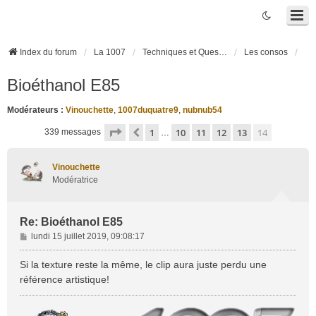
Index du forum
La 1007
Techniques et Questions
Les consos
Bioéthanol E85
Modérateurs :
Vinouchette
,
1007duquatre9
,
nubnub54
Page
14
sur
14
1
10
11
12
13
14
Précédente
339 messages
…
Vinouchette
Modératrice
Re: Bioéthanol E85
M
lundi 15 juillet 2019, 09:08:17
e
s
Si la texture reste la même, le clip aura juste perdu une
s
référence artistique!
a
g
e