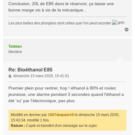
Conclusion, 20L de E85 dans le réservoir, ça laisse une
bonne marge vis à vis de la mécanique...
Les plus belles des plongées sont celles que l'on peut raconter
H
a
u
t
Talabao
Membre
Re: Bioéthanol E85
M
dimanche 15 mars 2020, 15:41:01
e
s
Premier plein pour rentrer, hop ! éthanol à 80% et roulez
s
jeunesse, une alarme pendant 3 secondes quand l'éthanol a
a
été 'vu' par l'électronique, pas plus.
g
e
Modifié en dernier par
1007duquatre9
le dimanche 15 mars 2020,
15:43:34, modifié 1 fois.
Raison :
Copie et transfert d'un message sur le sujet.