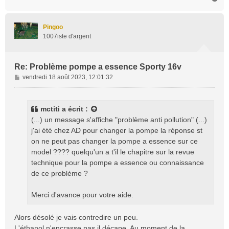
a
u
t
Pingoo
1007iste d'argent
Re: Problème pompe a essence Sporty 16v
M
vendredi 18 août 2023, 12:01:32
e
s
s
mctiti
a écrit :
a
(...) un message s'affiche "problème anti pollution" (...)
g
j'ai été chez AD pour changer la pompe la réponse st
e
on ne peut pas changer la pompe a essence sur ce
model ???? quelqu'un a t'il le chapitre sur la revue
technique pour la pompe a essence ou connaissance
de ce problème ?
Merci d'avance pour votre aide.
Alors désolé je vais contredire un peu.
L'éthanol n'encrasse pas il décape. Au moment de la