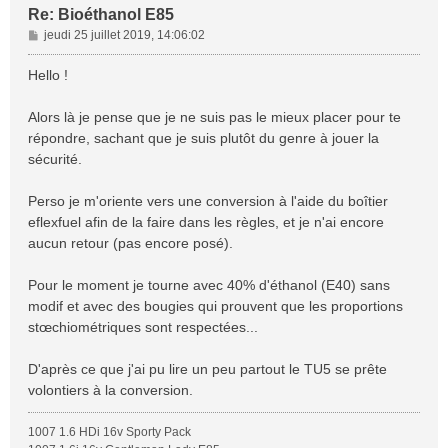
Re: Bioéthanol E85
M
jeudi 25 juillet 2019, 14:06:02
e
s
Hello !
s
a
Alors là je pense que je ne suis pas le mieux placer pour te
g
répondre, sachant que je suis plutôt du genre à jouer la
e
sécurité.
Perso je m'oriente vers une conversion à l'aide du boîtier
eflexfuel afin de la faire dans les règles, et je n'ai encore
aucun retour (pas encore posé).
Pour le moment je tourne avec 40% d'éthanol (E40) sans
modif et avec des bougies qui prouvent que les proportions
stœchiométriques sont respectées...
D'après ce que j'ai pu lire un peu partout le TU5 se prête
volontiers à la conversion.
1007 1.6 HDi 16v Sporty Pack