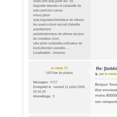
volan,clim auto,jante alu "16,
baguette laterales et casquette de
retro peint ton caisse
essuy glace
auto,regulateur/limitateur de vitesse,
feu avant a fond noir,nid d'abeille
avant/arriere
pedalier/pomeau de vitesse alu,tour
de compteur crom,
vitre arrier surteintée,ordinateur de
bord,direction assistée.....
Localisation :
miramas
la rotule 73
Re: [bobbi
1007iste de platine
M
par
la rotul
e
Messages :
4727
s
Bonjour Yvon 
Enregistré le :
samedi 11 juillet 2009,
s
être encrassé
00:36:28
a
moins 80000km
Kilométrage :
5
g
son comporte
e