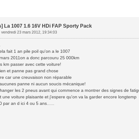
s] La 1007 1.6 16V HDi FAP Sporty Pack
»
vendredi 23 mars 2012, 19:34:03
a
la fait 1 an pile poil qu'on a le 1007
 mars 2011on a donc parcouru 25 000km
es km passer avec cette voiture!
tien et panne pas grand chose
ere car une creuvaison non réparable
 aucunes panne ni aucun soucis mécanique!
e changer les 2 pneus avant qui commence a montrer des signes de fati
t une voiture plaisante et j'espere qu'on va la garder encore longtemp
 par an d ici 4 ou 5 ans......