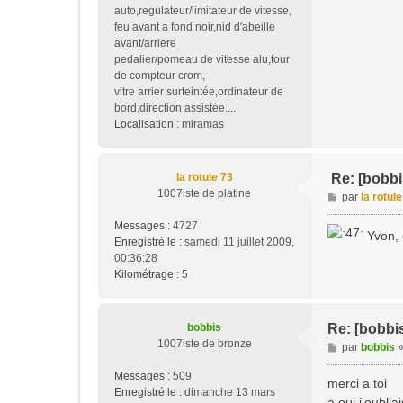
auto,regulateur/limitateur de vitesse,
feu avant a fond noir,nid d'abeille
avant/arriere
pedalier/pomeau de vitesse alu,tour
de compteur crom,
vitre arrier surteintée,ordinateur de
bord,direction assistée.....
Localisation :
miramas
la rotule 73
Re: [bobbi
1007iste de platine
M
par
la rotul
e
Messages :
4727
s
Yvon, 
Enregistré le :
samedi 11 juillet 2009,
s
00:36:28
a
Kilométrage :
5
g
e
bobbis
Re: [bobbi
1007iste de bronze
M
par
bobbis
e
Messages :
509
s
merci a toi
Enregistré le :
dimanche 13 mars
s
a oui j'oublia