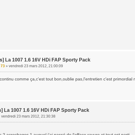
s] La 1007 1.6 16V HDi FAP Sporty Pack
e 73
»
vendredi 23 mars 2012, 21:00:09
continu comme ça,c'est tout bon,oublie pas,l'entretien c'est primordia
s] La 1007 1.6 16V HDi FAP Sporty Pack
»
vendredi 23 mars 2012, 21:30:38
is 2 acrochages 1 auquel j'ai passé de l'efface rayure et tout est parti