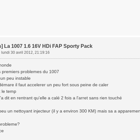
s] La 1007 1.6 16V HDi FAP Sporty Pack
»
lundi 30 avril 2012, 21:19:16
 monde
es premiers problemes du 1007
i un peu instable
émare il faut accelerer un peu fort sous peine de caler
t le temp
dit en rentrant qu'elle a calé 2 fois a l'arret sans rien touché
 a peu un nettoyant injecteur (il y a environ 300 KM) mais sa a apparemen
probleme?
ce