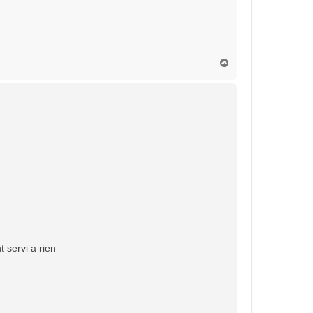
H
a
u
t
t servi a rien