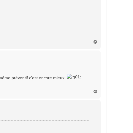
H
a
u
t
l même préventif c'est encore mieux!
H
a
u
t