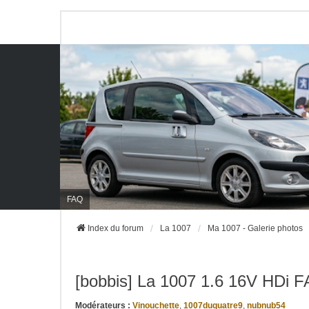
FAQ
Index du forum
La 1007
Ma 1007 - Galerie photos
[bobbis] La 1007 1.6 16V HDi 
Modérateurs :
Vinouchette
,
1007duquatre9
,
nubnub54