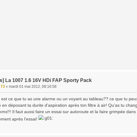
s] La 1007 1.6 16V HDi FAP Sporty Pack
e 73
»
mardi 01 mai 2012, 08:16:58
est ce que tu as une alarme ou un voyant au tableau?? ce que tu peux 
 en déposant ta durite d'aspiration après ton filtre à air! Qu'as tu chan
s!!! Il faut aussi faire un essai sur autoroute et la faire grimpée dans l
ment après l'essai!