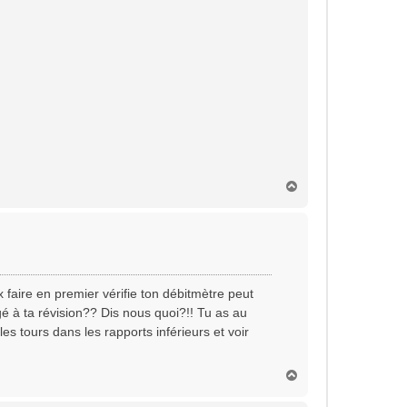
H
a
u
t
faire en premier vérifie ton débitmètre peut
gé à ta révision?? Dis nous quoi?!! Tu as au
es tours dans les rapports inférieurs et voir
H
a
u