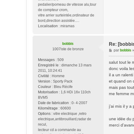
pedalier/pomeau de vitesse alu,tour
de compteur crom,
vitre arrier surteintée,ordinateur de
bord,direction assistée.....
Localisation :
miramas
bobbis
Re: [bobbi
1007iste de bronze
M
par
bobbis
e
Messages :
509
s
salut tout le
Enregistré le :
dimanche 13 mars
s
donc voila l
2011, 10:24:41
a
il a un ralent
Civilité :
Homme
g
et quand on d
Version :
Sporty Pack
e
Couleur :
Bleu Récife
mais pas tou
Motorisation :
1,6 HDi 16v 110ch
me femme m'a 
BVM5
Date de fabrication :
0- 4-2007
j'ai mis il y
Kilométrage :
60600
Options :
vitre electrique ,retro
une idée du 
electrique,antibrouillard,radar de
recul,
merci d'avan
lecteur cd a commande au