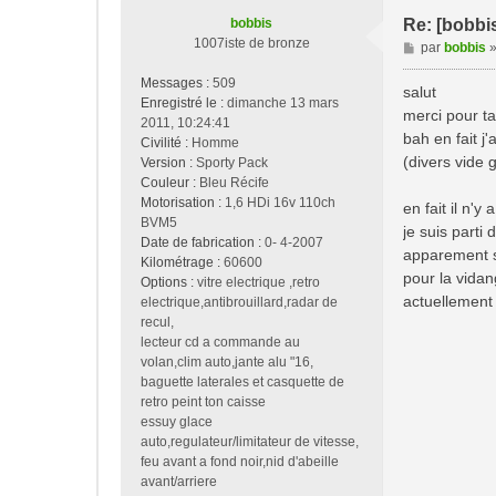
bobbis
Re: [bobbi
1007iste de bronze
M
par
bobbis
e
Messages :
509
s
salut
Enregistré le :
dimanche 13 mars
s
merci pour t
2011, 10:24:41
a
bah en fait j'
Civilité :
Homme
g
(divers vide 
Version :
Sporty Pack
e
Couleur :
Bleu Récife
Motorisation :
1,6 HDi 16v 110ch
en fait il n'
BVM5
je suis parti 
Date de fabrication :
0- 4-2007
apparement se
Kilométrage :
60600
pour la vidan
Options :
vitre electrique ,retro
actuellement 
electrique,antibrouillard,radar de
recul,
lecteur cd a commande au
volan,clim auto,jante alu "16,
baguette laterales et casquette de
retro peint ton caisse
essuy glace
auto,regulateur/limitateur de vitesse,
feu avant a fond noir,nid d'abeille
avant/arriere