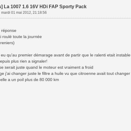
s] La 1007 1.6 16V HDi FAP Sporty Pack
»
mardi 01 mai 2012, 21:18:56
a réponse
ai roulé toute la journée
greniers)
y a eu qu'au premier démarage avant de partir que le ralenti etait instabl
depuis plus rien a signaler!
 serait juste quand le moteur est vraiment a froid
ge j'ai changer juste le filtre a huile vu que citroenne avait tout chang
elle a un poil plus de 80 000 km