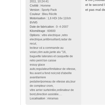
2011, 10:24:41
a
et le second le
Civilité :
Homme
g
et pas mal de
Version :
Sporty Pack
e
Couleur :
Bleu Récife
Motorisation :
1,6 HDi 16v 110ch
BVM5
Date de fabrication :
0- 4-2007
Kilométrage :
60600
Options :
vitre electrique ,retro
electrique,antibrouillard,radar de
recul,
lecteur cd a commande au
volan,clim auto,jante alu "16,
baguette laterales et casquette de
retro peint ton caisse
essuy glace
auto,regulateur/limitateur de vitesse,
feu avant a fond noir,nid d'abeille
avant/arriere
pedalier/pomeau de vitesse alu,tour
de compteur crom,
vitre arrier surteintée,ordinateur de
bord,direction assistée.....
Localisation :
miramas