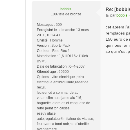
bobbis
Re: [bobbi
1007iste de bronze
M
par
bobbis
e
Messages :
509
s
cet aprem j'a
Enregistré le :
dimanche 13 mars
s
remplacés pa
2011, 10:24:41
a
150 euro de r
Civilité :
Homme
g
qui nous ram
Version :
Sporty Pack
e
Couleur :
Bleu Récife
se qui n'est 
Motorisation :
1,6 HDi 16v 110ch
BVM5
Date de fabrication :
0- 4-2007
Kilométrage :
60600
Options :
vitre electrique ,retro
electrique,antibrouillard,radar de
recul,
lecteur cd a commande au
volan,clim auto,jante alu "16,
baguette laterales et casquette de
retro peint ton caisse
essuy glace
auto,regulateur/limitateur de vitesse,
feu avant a fond noir,nid d'abeille
avant/arriere