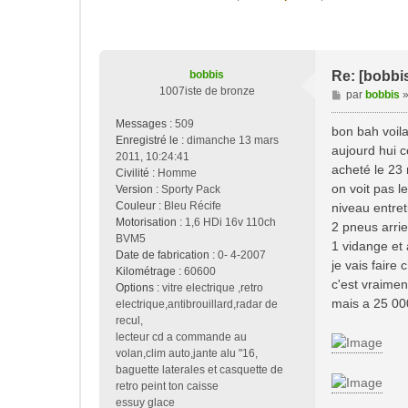
bobbis
Re: [bobbi
1007iste de bronze
M
par
bobbis
e
Messages :
509
s
bon bah voil
Enregistré le :
dimanche 13 mars
s
aujourd hui ce
2011, 10:24:41
a
acheté le 23
Civilité :
Homme
g
on voit pas l
Version :
Sporty Pack
e
Couleur :
Bleu Récife
niveau entre
Motorisation :
1,6 HDi 16v 110ch
2 pneus arri
BVM5
1 vidange et
Date de fabrication :
0- 4-2007
je vais fair
Kilométrage :
60600
c'est vraimen
Options :
vitre electrique ,retro
mais a 25 000
electrique,antibrouillard,radar de
recul,
lecteur cd a commande au
volan,clim auto,jante alu "16,
baguette laterales et casquette de
retro peint ton caisse
essuy glace