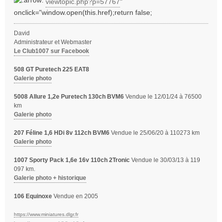
viewtopic.php?p=57767
"
onclick="window.open(this.href);return false;
David
Administrateur et Webmaster
Le Club1007 sur Facebook
508 GT Puretech 225 EAT8
Galerie photo
5008 Allure 1,2e Puretech 130ch BVM6
Vendue le 12/01/24 à 76500
km
Galerie photo
207 Féline 1,6 HDi 8v 112ch BVM6
Vendue le 25/06/20 à 110273 km
Galerie photo
1007 Sporty Pack 1,6e 16v 110ch 2Tronic
Vendue le 30/03/13 à 119
097 km.
Galerie photo + historique
106 Equinoxe
Vendue en 2005
https://www.miniatures.dlgr.fr