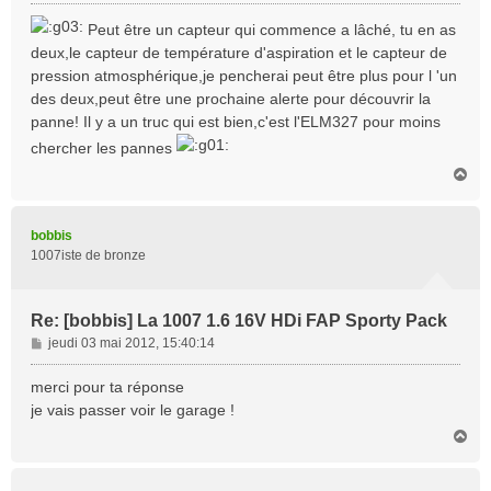
e
s
Peut être un capteur qui commence a lâché, tu en as
s
deux,le capteur de température d'aspiration et le capteur de
a
pression atmosphérique,je pencherai peut être plus pour l 'un
g
des deux,peut être une prochaine alerte pour découvrir la
e
panne! Il y a un truc qui est bien,c'est l'ELM327 pour moins
chercher les pannes
H
a
u
t
bobbis
1007iste de bronze
Re: [bobbis] La 1007 1.6 16V HDi FAP Sporty Pack
M
jeudi 03 mai 2012, 15:40:14
e
s
merci pour ta réponse
s
je vais passer voir le garage !
a
H
g
a
e
u
t