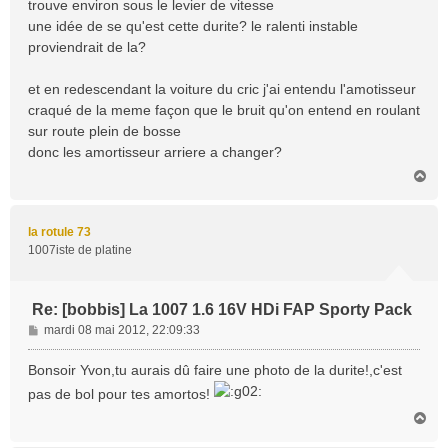
trouve environ sous le levier de vitesse
une idée de se qu'est cette durite? le ralenti instable
proviendrait de la?
et en redescendant la voiture du cric j'ai entendu l'amotisseur
craqué de la meme façon que le bruit qu'on entend en roulant
sur route plein de bosse
donc les amortisseur arriere a changer?
H
a
u
t
la rotule 73
1007iste de platine
Re: [bobbis] La 1007 1.6 16V HDi FAP Sporty Pack
M
mardi 08 mai 2012, 22:09:33
e
s
Bonsoir Yvon,tu aurais dû faire une photo de la durite!,c'est
s
pas de bol pour tes amortos!
a
H
g
a
e