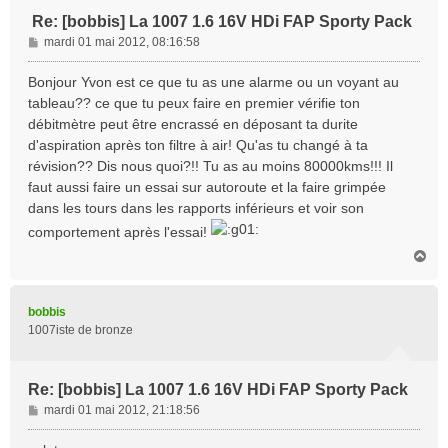
Re: [bobbis] La 1007 1.6 16V HDi FAP Sporty Pack
M
mardi 01 mai 2012, 08:16:58
e
s
Bonjour Yvon est ce que tu as une alarme ou un voyant au
s
tableau?? ce que tu peux faire en premier vérifie ton
a
débitmètre peut être encrassé en déposant ta durite
g
d'aspiration après ton filtre à air! Qu'as tu changé à ta
e
révision?? Dis nous quoi?!! Tu as au moins 80000kms!!! Il
faut aussi faire un essai sur autoroute et la faire grimpée
dans les tours dans les rapports inférieurs et voir son
comportement après l'essai!
H
a
u
t
bobbis
1007iste de bronze
Re: [bobbis] La 1007 1.6 16V HDi FAP Sporty Pack
M
mardi 01 mai 2012, 21:18:56
e
s