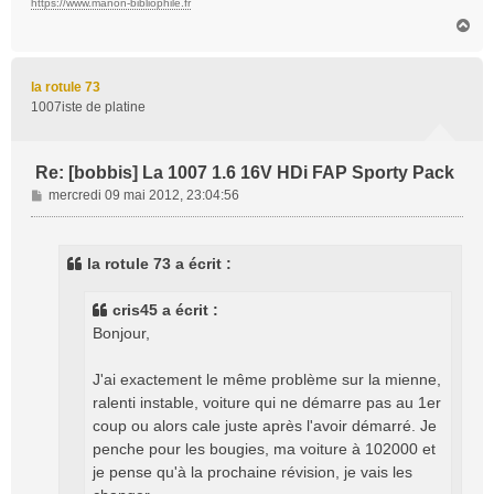
https://www.manon-bibliophile.fr
H
a
u
t
la rotule 73
1007iste de platine
Re: [bobbis] La 1007 1.6 16V HDi FAP Sporty Pack
M
mercredi 09 mai 2012, 23:04:56
e
s
s
la rotule 73 a écrit :
a
g
cris45 a écrit :
e
Bonjour,
J'ai exactement le même problème sur la mienne,
ralenti instable, voiture qui ne démarre pas au 1er
coup ou alors cale juste après l'avoir démarré. Je
penche pour les bougies, ma voiture à 102000 et
je pense qu'à la prochaine révision, je vais les