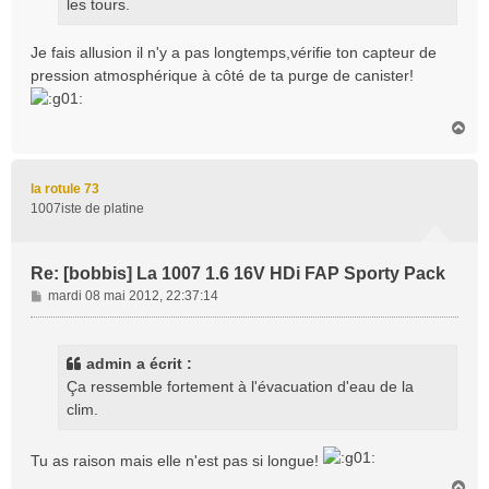
les tours.
Je fais allusion il n'y a pas longtemps,vérifie ton capteur de
pression atmosphérique à côté de ta purge de canister!
H
a
u
t
la rotule 73
1007iste de platine
Re: [bobbis] La 1007 1.6 16V HDi FAP Sporty Pack
M
mardi 08 mai 2012, 22:37:14
e
s
s
admin a écrit :
a
Ça ressemble fortement à l'évacuation d'eau de la
g
clim.
e
Tu as raison mais elle n'est pas si longue!
H