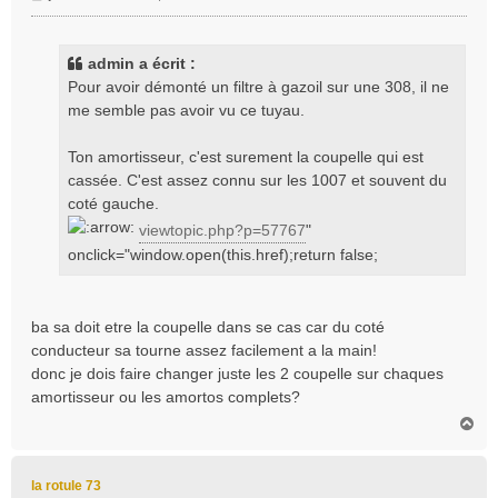
e
s
s
admin a écrit :
a
Pour avoir démonté un filtre à gazoil sur une 308, il ne
g
me semble pas avoir vu ce tuyau.
e
Ton amortisseur, c'est surement la coupelle qui est
cassée. C'est assez connu sur les 1007 et souvent du
coté gauche.
viewtopic.php?p=57767
"
onclick="window.open(this.href);return false;
ba sa doit etre la coupelle dans se cas car du coté
conducteur sa tourne assez facilement a la main!
donc je dois faire changer juste les 2 coupelle sur chaques
amortisseur ou les amortos complets?
H
a
u
t
la rotule 73