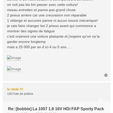
g
on voit pas les km passer avec cette voiture!
e
niveau entretien et panne pas grand chose
2 pneus arriere car une creuvaison non réparable
1 vidange et aucunes panne ni aucun soucis mécanique!
je vais faire changer les 2 pneus avant qui commence a
montrer des signes de fatigue
c'est vraiment une voiture plaisante et j'espere qu'on va la
garder encore longtemp
mais a 25 000 par an d ici 4 ou 5 ans......
H
a
u
t
la rotule 73
1007iste de platine
Re: [bobbis] La 1007 1.6 16V HDi FAP Sporty Pack