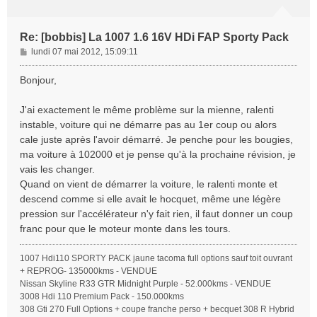
Re: [bobbis] La 1007 1.6 16V HDi FAP Sporty Pack
M
lundi 07 mai 2012, 15:09:11
e
s
Bonjour,
s
a
J'ai exactement le même problème sur la mienne, ralenti
g
instable, voiture qui ne démarre pas au 1er coup ou alors
e
cale juste après l'avoir démarré. Je penche pour les bougies,
ma voiture à 102000 et je pense qu'à la prochaine révision, je
vais les changer.
Quand on vient de démarrer la voiture, le ralenti monte et
descend comme si elle avait le hocquet, même une légère
pression sur l'accélérateur n'y fait rien, il faut donner un coup
franc pour que le moteur monte dans les tours.
1007 Hdi110 SPORTY PACK jaune tacoma full options sauf toit ouvrant
+ REPROG- 135000kms - VENDUE
Nissan Skyline R33 GTR Midnight Purple - 52.000kms - VENDUE
3008 Hdi 110 Premium Pack - 150.000kms
308 Gti 270 Full Options + coupe franche perso + becquet 308 R Hybrid