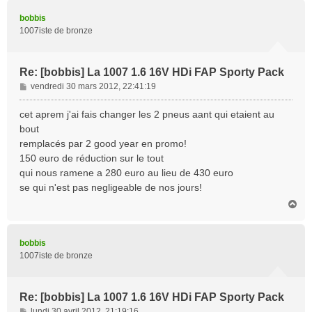
u
t
bobbis
1007iste de bronze
Re: [bobbis] La 1007 1.6 16V HDi FAP Sporty Pack
M
vendredi 30 mars 2012, 22:41:19
e
s
cet aprem j'ai fais changer les 2 pneus aant qui etaient au
s
bout
a
remplacés par 2 good year en promo!
g
150 euro de réduction sur le tout
e
qui nous ramene a 280 euro au lieu de 430 euro
se qui n'est pas negligeable de nos jours!
H
a
u
t
bobbis
1007iste de bronze
Re: [bobbis] La 1007 1.6 16V HDi FAP Sporty Pack
M
lundi 30 avril 2012, 21:19:16