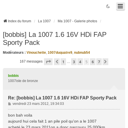
Index du forum
La 1007
Ma 1007 - Galerie photos
[bobbis] La 1007 1.6 16V HDi FAP
Sporty Pack
Modérateurs :
Vinouchette
,
1007duquatre9
,
nubnub54
Page
5
sur
7
1
3
4
5
6
7
Précédente
Suivante
167 messages
…
bobbis
1007iste de bronze
Re: [bobbis] La 1007 1.6 16V HDi FAP Sporty Pack
M
vendredi 23 mars 2012, 19:34:03
e
s
bon bah voila
s
aujourd hui cela fait 1 an pile poil qu'on a le 1007
a
acheté le 23 mars 2011on a donc parcouru 25 000km