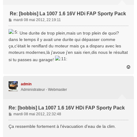
Re: [bobbis] La 1007 1.6 16V HDi FAP Sporty Pack
M
mardi 08 mai 2012, 22:19:11
e
s
Une durite de trop plein,mais un trop plein de quoi?
s
dans le temps il y avait une durite qui dépasser comme
a
ça,c'était le reniflard du moteur mais ça a disparu avec les
g
moteurs modernes,là j'avoue j'en sais rien,dis nous le résultat
e
si tu passes au garage!
H
a
u
t
admin
Administrateur - Webmaster
Re: [bobbis] La 1007 1.6 16V HDi FAP Sporty Pack
M
mardi 08 mai 2012, 22:32:48
e
s
Ça ressemble fortement à l'évacuation d'eau de la clim.
s
a