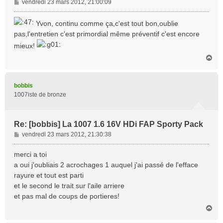
M
vendredi 23 mars 2012, 21:00:09
e
s
Yvon, continu comme ça,c'est tout bon,oublie
s
pas,l'entretien c'est primordial même préventif c'est encore
a
mieux!
g
e
H
a
u
t
bobbis
1007iste de bronze
Re: [bobbis] La 1007 1.6 16V HDi FAP Sporty Pack
M
vendredi 23 mars 2012, 21:30:38
e
s
merci a toi
s
a oui j'oubliais 2 acrochages 1 auquel j'ai passé de l'efface
a
rayure et tout est parti
g
et le second le trait sur l'aile arriere
e
et pas mal de coups de portieres!
H
a