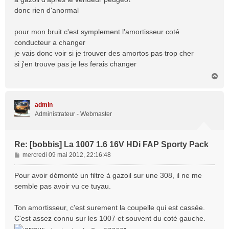
g
donc rien d'anormal
e
pour mon bruit c'est symplement l'amortisseur coté
conducteur a changer
je vais donc voir si je trouver des amortos pas trop cher
si j'en trouve pas je les ferais changer
H
a
u
t
admin
Administrateur - Webmaster
Re: [bobbis] La 1007 1.6 16V HDi FAP Sporty Pack
M
mercredi 09 mai 2012, 22:16:48
e
s
Pour avoir démonté un filtre à gazoil sur une 308, il ne me
s
semble pas avoir vu ce tuyau.
a
g
Ton amortisseur, c'est surement la coupelle qui est cassée.
e
C'est assez connu sur les 1007 et souvent du coté gauche.