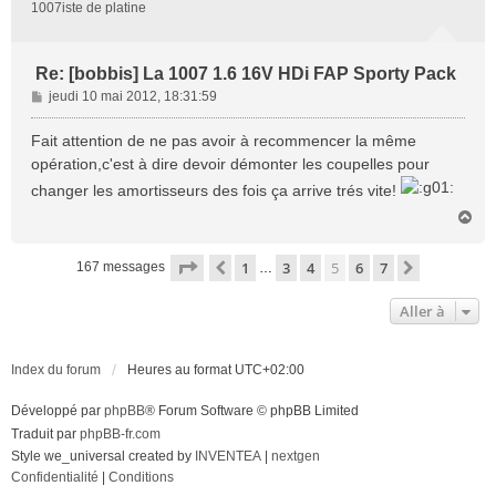
1007iste de platine
Re: [bobbis] La 1007 1.6 16V HDi FAP Sporty Pack
M
jeudi 10 mai 2012, 18:31:59
e
s
Fait attention de ne pas avoir à recommencer la même
s
opération,c'est à dire devoir démonter les coupelles pour
a
changer les amortisseurs des fois ça arrive trés vite!
g
e
H
a
u
Page
5
sur
7
1
3
4
5
6
7
Précédente
Suivante
167 messages
…
t
Aller à
Index du forum
Heures au format
UTC+02:00
Développé par
phpBB
® Forum Software © phpBB Limited
Traduit par
phpBB-fr.com
Style we_universal created by
INVENTEA
|
nextgen
Confidentialité
|
Conditions