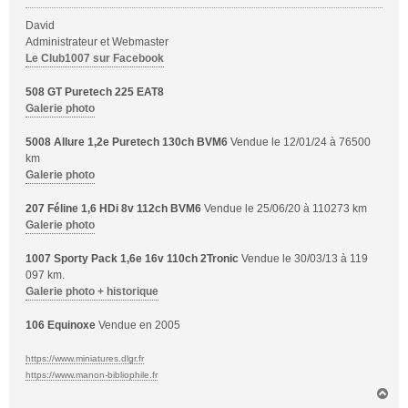
g
David
e
Administrateur et Webmaster
Le Club1007 sur Facebook
508 GT Puretech 225 EAT8
Galerie photo
5008 Allure 1,2e Puretech 130ch BVM6
Vendue le 12/01/24 à 76500
km
Galerie photo
207 Féline 1,6 HDi 8v 112ch BVM6
Vendue le 25/06/20 à 110273 km
Galerie photo
1007 Sporty Pack 1,6e 16v 110ch 2Tronic
Vendue le 30/03/13 à 119
097 km.
Galerie photo + historique
106 Equinoxe
Vendue en 2005
https://www.miniatures.dlgr.fr
https://www.manon-bibliophile.fr
H
a