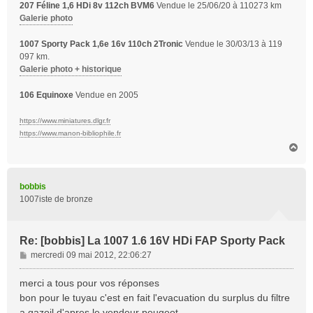
207 Féline 1,6 HDi 8v 112ch BVM6
Vendue le 25/06/20 à 110273 km
Galerie photo
1007 Sporty Pack 1,6e 16v 110ch 2Tronic
Vendue le 30/03/13 à 119
097 km.
Galerie photo + historique
106 Equinoxe
Vendue en 2005
https://www.miniatures.dlgr.fr
https://www.manon-bibliophile.fr
H
a
u
t
bobbis
1007iste de bronze
Re: [bobbis] La 1007 1.6 16V HDi FAP Sporty Pack
M
mercredi 09 mai 2012, 22:06:27
e
s
merci a tous pour vos réponses
s
bon pour le tuyau c'est en fait l'evacuation du surplus du filtre
a
a gazoil d'apres le vendeur peugeot