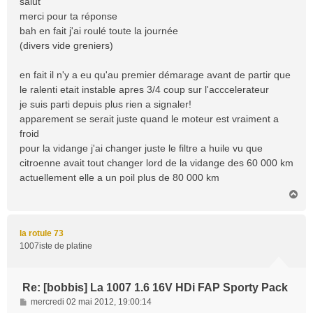
salut
s
merci pour ta réponse
a
bah en fait j'ai roulé toute la journée
g
(divers vide greniers)
e
en fait il n'y a eu qu'au premier démarage avant de partir que
le ralenti etait instable apres 3/4 coup sur l'acccelerateur
je suis parti depuis plus rien a signaler!
apparement se serait juste quand le moteur est vraiment a
froid
pour la vidange j'ai changer juste le filtre a huile vu que
citroenne avait tout changer lord de la vidange des 60 000 km
actuellement elle a un poil plus de 80 000 km
H
a
u
t
la rotule 73
1007iste de platine
Re: [bobbis] La 1007 1.6 16V HDi FAP Sporty Pack
M
mercredi 02 mai 2012, 19:00:14