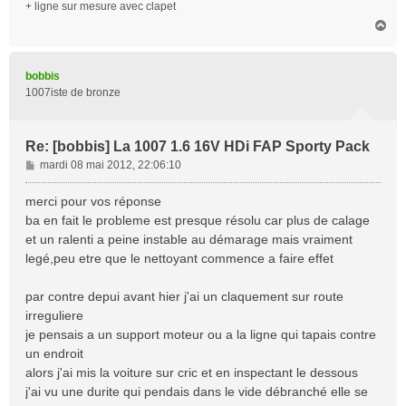
+ ligne sur mesure avec clapet
H
a
u
t
bobbis
1007iste de bronze
Re: [bobbis] La 1007 1.6 16V HDi FAP Sporty Pack
M
mardi 08 mai 2012, 22:06:10
e
s
merci pour vos réponse
s
ba en fait le probleme est presque résolu car plus de calage
a
et un ralenti a peine instable au démarage mais vraiment
g
legé,peu etre que le nettoyant commence a faire effet
e
par contre depui avant hier j'ai un claquement sur route
irreguliere
je pensais a un support moteur ou a la ligne qui tapais contre
un endroit
alors j'ai mis la voiture sur cric et en inspectant le dessous
j'ai vu une durite qui pendais dans le vide débranché elle se