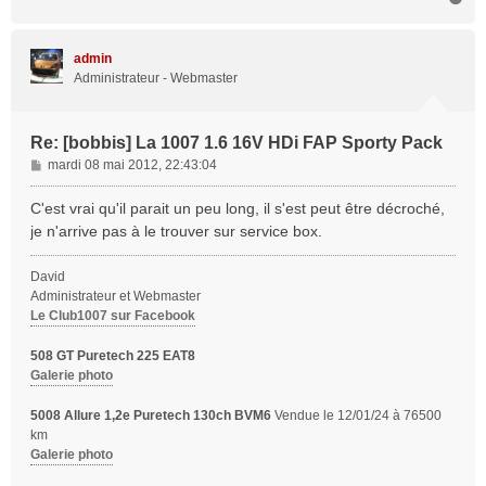
a
u
t
admin
Administrateur - Webmaster
Re: [bobbis] La 1007 1.6 16V HDi FAP Sporty Pack
M
mardi 08 mai 2012, 22:43:04
e
s
C'est vrai qu'il parait un peu long, il s'est peut être décroché,
s
je n'arrive pas à le trouver sur service box.
a
g
David
e
Administrateur et Webmaster
Le Club1007 sur Facebook
508 GT Puretech 225 EAT8
Galerie photo
5008 Allure 1,2e Puretech 130ch BVM6
Vendue le 12/01/24 à 76500
km
Galerie photo