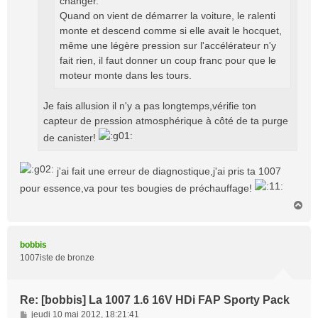
changer.
Quand on vient de démarrer la voiture, le ralenti
monte et descend comme si elle avait le hocquet,
même une légère pression sur l'accélérateur n'y
fait rien, il faut donner un coup franc pour que le
moteur monte dans les tours.
Je fais allusion il n'y a pas longtemps,vérifie ton
capteur de pression atmosphérique à côté de ta purge
de canister!
j'ai fait une erreur de diagnostique,j'ai pris ta 1007
pour essence,va pour tes bougies de préchauffage!
H
a
u
t
bobbis
1007iste de bronze
Re: [bobbis] La 1007 1.6 16V HDi FAP Sporty Pack
M
jeudi 10 mai 2012, 18:21:41