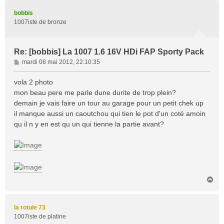
u
t
bobbis
1007iste de bronze
Re: [bobbis] La 1007 1.6 16V HDi FAP Sporty Pack
M
mardi 08 mai 2012, 22:10:35
e
s
vola 2 photo
s
mon beau pere me parle dune durite de trop plein?
a
demain je vais faire un tour au garage pour un petit chek up
g
il manque aussi un caoutchou qui tien le pot d'un coté amoin
e
qu il n y en est qu un qui tienne la partie avant?
H
a
u
t
la rotule 73
1007iste de platine