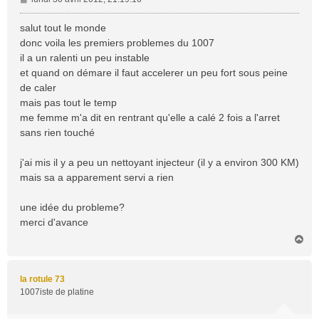
e
s
salut tout le monde
s
donc voila les premiers problemes du 1007
a
il a un ralenti un peu instable
g
et quand on démare il faut accelerer un peu fort sous peine
e
de caler
mais pas tout le temp
me femme m'a dit en rentrant qu'elle a calé 2 fois a l'arret
sans rien touché
j'ai mis il y a peu un nettoyant injecteur (il y a environ 300 KM)
mais sa a apparement servi a rien
une idée du probleme?
merci d'avance
H
a
u
t
la rotule 73
1007iste de platine