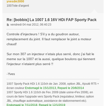
yvesdm3000
1007iste d'argent
Re: [bobbis] La 1007 1.6 16V HDi FAP Sporty Pack
M
vendredi 04 mai 2012, 06:40:23
e
s
Controle d'injecteurs ! S'il y a du goudron autour,
s
remplacement du joint. Il faut remplacer le joint a moteur
a
chaud!
g
e
Sur mon 307 un injecteur n'etais plus serré, donc j'ai fait le
meme sur la 1007 et la aussi, quelque boulons qui tiennent
l'injecteur n'etaient plus serré !!
-Yves
1007 Sporty Pack HDi 1.6 110ch de Jan. 2008, option JBL, Ajouté RT5 +
écran couleur
Endomagé le 15/1/2013, Reparé le 20/8/2014
1007 Sporty HDi 1.6 110ch de Fev. 2009 (date usine=Fev 2008), en
cours de faire l'upgrade vers Sporty Pack (regulateur, limiteur, option
JBL, chauffage automatique, assistance de stationnement etc).
Endomagé le 7/11/2018, Reparé le 12/1/2019