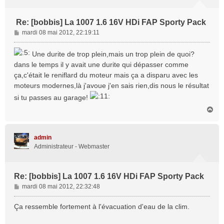
Re: [bobbis] La 1007 1.6 16V HDi FAP Sporty Pack
M
mardi 08 mai 2012, 22:19:11
e
s
Une durite de trop plein,mais un trop plein de quoi?
s
dans le temps il y avait une durite qui dépasser comme
a
ça,c'était le reniflard du moteur mais ça a disparu avec les
g
moteurs modernes,là j'avoue j'en sais rien,dis nous le résultat
e
si tu passes au garage!
H
a
u
t
admin
Administrateur - Webmaster
Re: [bobbis] La 1007 1.6 16V HDi FAP Sporty Pack
M
mardi 08 mai 2012, 22:32:48
e
s
Ça ressemble fortement à l'évacuation d'eau de la clim.
s
a