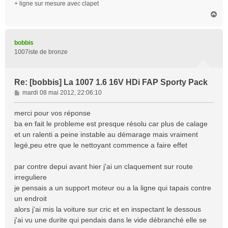
+ ligne sur mesure avec clapet
H
a
u
t
bobbis
1007iste de bronze
Re: [bobbis] La 1007 1.6 16V HDi FAP Sporty Pack
M
mardi 08 mai 2012, 22:06:10
e
s
merci pour vos réponse
s
ba en fait le probleme est presque résolu car plus de calage
a
et un ralenti a peine instable au démarage mais vraiment
g
legé,peu etre que le nettoyant commence a faire effet
e
par contre depui avant hier j'ai un claquement sur route
irreguliere
je pensais a un support moteur ou a la ligne qui tapais contre
un endroit
alors j'ai mis la voiture sur cric et en inspectant le dessous
j'ai vu une durite qui pendais dans le vide débranché elle se