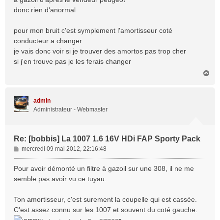
g
donc rien d'anormal
e
pour mon bruit c'est symplement l'amortisseur coté
conducteur a changer
je vais donc voir si je trouver des amortos pas trop cher
si j'en trouve pas je les ferais changer
H
a
u
t
admin
Administrateur - Webmaster
Re: [bobbis] La 1007 1.6 16V HDi FAP Sporty Pack
M
mercredi 09 mai 2012, 22:16:48
e
s
Pour avoir démonté un filtre à gazoil sur une 308, il ne me
s
semble pas avoir vu ce tuyau.
a
g
Ton amortisseur, c'est surement la coupelle qui est cassée.
e
C'est assez connu sur les 1007 et souvent du coté gauche.