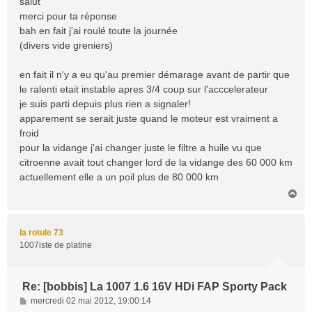
salut
s
merci pour ta réponse
a
bah en fait j'ai roulé toute la journée
g
(divers vide greniers)
e
en fait il n'y a eu qu'au premier démarage avant de partir que
le ralenti etait instable apres 3/4 coup sur l'acccelerateur
je suis parti depuis plus rien a signaler!
apparement se serait juste quand le moteur est vraiment a
froid
pour la vidange j'ai changer juste le filtre a huile vu que
citroenne avait tout changer lord de la vidange des 60 000 km
actuellement elle a un poil plus de 80 000 km
H
a
u
t
la rotule 73
1007iste de platine
Re: [bobbis] La 1007 1.6 16V HDi FAP Sporty Pack
M
mercredi 02 mai 2012, 19:00:14