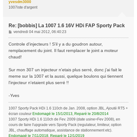
yvesdm3000
1007iste d'argent
Re: [bobbis] La 1007 1.6 16V HDi FAP Sporty Pack
M
vendredi 04 mai 2012, 06:40:23
e
s
Controle d'injecteurs ! S'il y a du goudron autour,
s
remplacement du joint. Il faut remplacer le joint a moteur
a
chaud!
g
e
Sur mon 307 un injecteur n'etais plus serré, donc j'ai fait le
meme sur la 1007 et la aussi, quelque boulons qui tiennent
l'injecteur n'etaient plus serré !!
-Yves
1007 Sporty Pack HDi 1.6 110ch de Jan. 2008, option JBL, Ajouté RT5 +
écran couleur
Endomagé le 15/1/2013, Reparé le 20/8/2014
1007 Sporty HDi 1.6 110ch de Fev. 2009 (date usine=Fev 2008), en
cours de faire l'upgrade vers Sporty Pack (regulateur, limiteur, option
JBL, chauffage automatique, assistance de stationnement etc).
Endomagé le 7/11/2018, Reparé le 12/1/2019