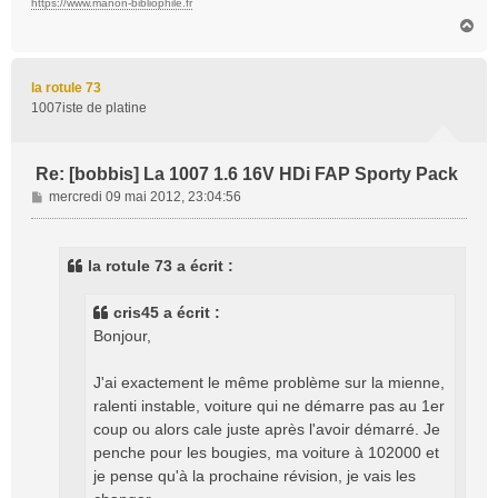
https://www.manon-bibliophile.fr
H
a
u
t
la rotule 73
1007iste de platine
Re: [bobbis] La 1007 1.6 16V HDi FAP Sporty Pack
M
mercredi 09 mai 2012, 23:04:56
e
s
s
la rotule 73 a écrit :
a
g
cris45 a écrit :
e
Bonjour,
J'ai exactement le même problème sur la mienne,
ralenti instable, voiture qui ne démarre pas au 1er
coup ou alors cale juste après l'avoir démarré. Je
penche pour les bougies, ma voiture à 102000 et
je pense qu'à la prochaine révision, je vais les