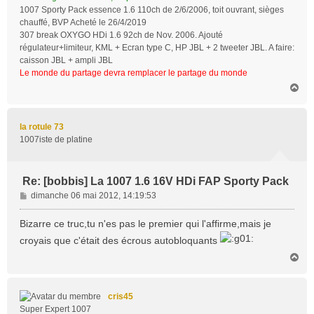
1007 Sporty Pack essence 1.6 110ch de 2/6/2006, toit ouvrant, sièges
chauffé, BVP Acheté le 26/4/2019
307 break OXYGO HDi 1.6 92ch de Nov. 2006. Ajouté
régulateur+limiteur, KML + Ecran type C, HP JBL + 2 tweeter JBL. A faire:
caisson JBL + ampli JBL
Le monde du partage devra remplacer le partage du monde
H
a
u
t
la rotule 73
1007iste de platine
Re: [bobbis] La 1007 1.6 16V HDi FAP Sporty Pack
M
dimanche 06 mai 2012, 14:19:53
e
s
Bizarre ce truc,tu n'es pas le premier qui l'affirme,mais je
s
croyais que c'était des écrous autobloquants
a
H
g
a
e
u
t
cris45
Super Expert 1007