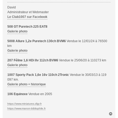
g
David
e
Administrateur et Webmaster
Le Club1007 sur Facebook
508 GT Puretech 225 EAT8
Galerie photo
5008 Allure 1,2e Puretech 130ch BVM6
Vendue le 12/01/24 à 76500
km
Galerie photo
207 Féline 1,6 HDi 8v 112ch BVM6
Vendue le 25/06/20 à 110273 km
Galerie photo
1007 Sporty Pack 1,6e 16v 110ch 2Tronic
Vendue le 30/03/13 à 119
097 km.
Galerie photo + historique
106 Equinoxe
Vendue en 2005
https://www.miniatures.dlgr.fr
https://www.manon-bibliophile.fr
H
a