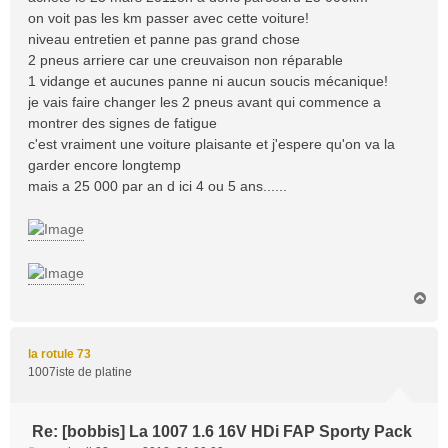
g
on voit pas les km passer avec cette voiture!
e
niveau entretien et panne pas grand chose
2 pneus arriere car une creuvaison non réparable
1 vidange et aucunes panne ni aucun soucis mécanique!
je vais faire changer les 2 pneus avant qui commence a
montrer des signes de fatigue
c'est vraiment une voiture plaisante et j'espere qu'on va la
garder encore longtemp
mais a 25 000 par an d ici 4 ou 5 ans......
H
a
u
t
la rotule 73
1007iste de platine
Re: [bobbis] La 1007 1.6 16V HDi FAP Sporty Pack