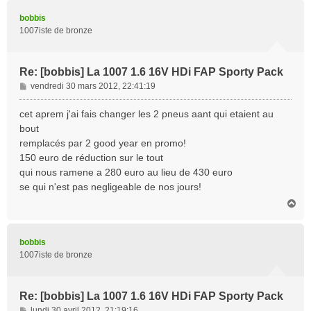
u
t
bobbis
1007iste de bronze
Re: [bobbis] La 1007 1.6 16V HDi FAP Sporty Pack
M
vendredi 30 mars 2012, 22:41:19
e
s
cet aprem j'ai fais changer les 2 pneus aant qui etaient au
s
bout
a
remplacés par 2 good year en promo!
g
150 euro de réduction sur le tout
e
qui nous ramene a 280 euro au lieu de 430 euro
se qui n'est pas negligeable de nos jours!
H
a
u
t
bobbis
1007iste de bronze
Re: [bobbis] La 1007 1.6 16V HDi FAP Sporty Pack
M
lundi 30 avril 2012, 21:19:16