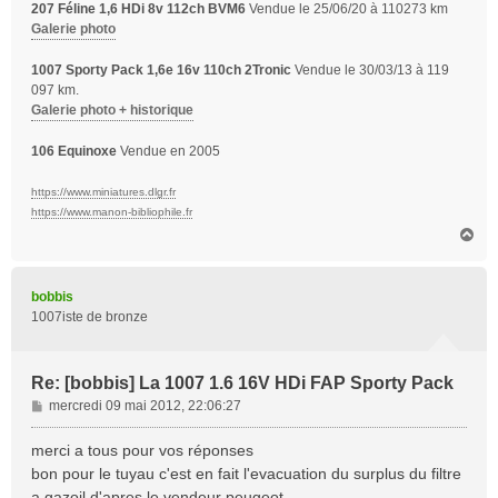
207 Féline 1,6 HDi 8v 112ch BVM6
Vendue le 25/06/20 à 110273 km
Galerie photo
1007 Sporty Pack 1,6e 16v 110ch 2Tronic
Vendue le 30/03/13 à 119
097 km.
Galerie photo + historique
106 Equinoxe
Vendue en 2005
https://www.miniatures.dlgr.fr
https://www.manon-bibliophile.fr
H
a
u
t
bobbis
1007iste de bronze
Re: [bobbis] La 1007 1.6 16V HDi FAP Sporty Pack
M
mercredi 09 mai 2012, 22:06:27
e
s
merci a tous pour vos réponses
s
bon pour le tuyau c'est en fait l'evacuation du surplus du filtre
a
a gazoil d'apres le vendeur peugeot