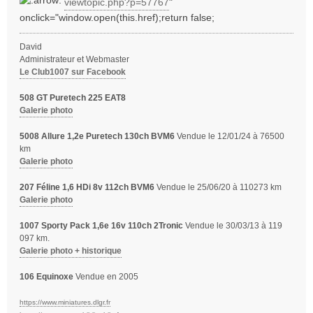
viewtopic.php?p=57767
"
onclick="window.open(this.href);return false;
David
Administrateur et Webmaster
Le Club1007 sur Facebook
508 GT Puretech 225 EAT8
Galerie photo
5008 Allure 1,2e Puretech 130ch BVM6
Vendue le 12/01/24 à 76500
km
Galerie photo
207 Féline 1,6 HDi 8v 112ch BVM6
Vendue le 25/06/20 à 110273 km
Galerie photo
1007 Sporty Pack 1,6e 16v 110ch 2Tronic
Vendue le 30/03/13 à 119
097 km.
Galerie photo + historique
106 Equinoxe
Vendue en 2005
https://www.miniatures.dlgr.fr