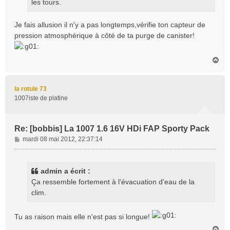
les tours.
Je fais allusion il n'y a pas longtemps,vérifie ton capteur de
pression atmosphérique à côté de ta purge de canister!
H
a
u
t
la rotule 73
1007iste de platine
Re: [bobbis] La 1007 1.6 16V HDi FAP Sporty Pack
M
mardi 08 mai 2012, 22:37:14
e
s
s
admin a écrit :
a
Ça ressemble fortement à l'évacuation d'eau de la
g
clim.
e
Tu as raison mais elle n'est pas si longue!
H