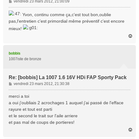
M
vendredi 23 mars 2012, 21:00:09
e
s
Yvon, continu comme ça,c'est tout bon,oublie
s
pas,l'entretien c'est primordial même préventif c'est encore
a
mieux!
g
e
H
a
u
t
bobbis
1007iste de bronze
Re: [bobbis] La 1007 1.6 16V HDi FAP Sporty Pack
M
vendredi 23 mars 2012, 21:30:38
e
s
merci a toi
s
a oui j'oubliais 2 acrochages 1 auquel j'ai passé de l'efface
a
rayure et tout est parti
g
et le second le trait sur l'aile arriere
e
et pas mal de coups de portieres!
H
a