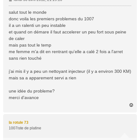
e
s
salut tout le monde
s
donc voila les premiers problemes du 1007
a
il a un ralenti un peu instable
g
et quand on démare il faut accelerer un peu fort sous peine
e
de caler
mais pas tout le temp
me femme m'a dit en rentrant qu'elle a calé 2 fois a l'arret
sans rien touché
j'ai mis il y a peu un nettoyant injecteur (il y a environ 300 KM)
mais sa a apparement servi a rien
une idée du probleme?
merci d'avance
H
a
u
t
la rotule 73
1007iste de platine