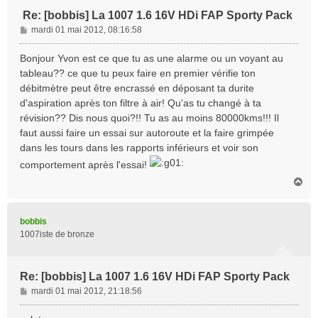
Re: [bobbis] La 1007 1.6 16V HDi FAP Sporty Pack
M
mardi 01 mai 2012, 08:16:58
e
s
Bonjour Yvon est ce que tu as une alarme ou un voyant au
s
tableau?? ce que tu peux faire en premier vérifie ton
a
débitmètre peut être encrassé en déposant ta durite
g
d'aspiration après ton filtre à air! Qu'as tu changé à ta
e
révision?? Dis nous quoi?!! Tu as au moins 80000kms!!! Il
faut aussi faire un essai sur autoroute et la faire grimpée
dans les tours dans les rapports inférieurs et voir son
comportement après l'essai!
H
a
u
t
bobbis
1007iste de bronze
Re: [bobbis] La 1007 1.6 16V HDi FAP Sporty Pack
M
mardi 01 mai 2012, 21:18:56
e
s