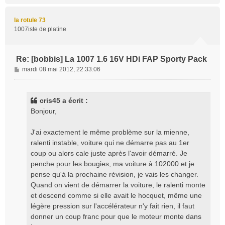
u
t
la rotule 73
1007iste de platine
Re: [bobbis] La 1007 1.6 16V HDi FAP Sporty Pack
M
mardi 08 mai 2012, 22:33:06
e
s
s
cris45 a écrit :
a
Bonjour,
g
e
J'ai exactement le même problème sur la mienne,
ralenti instable, voiture qui ne démarre pas au 1er
coup ou alors cale juste après l'avoir démarré. Je
penche pour les bougies, ma voiture à 102000 et je
pense qu'à la prochaine révision, je vais les changer.
Quand on vient de démarrer la voiture, le ralenti monte
et descend comme si elle avait le hocquet, même une
légère pression sur l'accélérateur n'y fait rien, il faut
donner un coup franc pour que le moteur monte dans