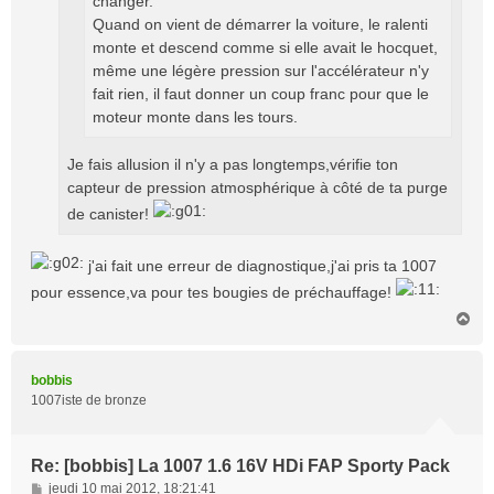
changer.
Quand on vient de démarrer la voiture, le ralenti
monte et descend comme si elle avait le hocquet,
même une légère pression sur l'accélérateur n'y
fait rien, il faut donner un coup franc pour que le
moteur monte dans les tours.
Je fais allusion il n'y a pas longtemps,vérifie ton
capteur de pression atmosphérique à côté de ta purge
de canister!
j'ai fait une erreur de diagnostique,j'ai pris ta 1007
pour essence,va pour tes bougies de préchauffage!
H
a
u
t
bobbis
1007iste de bronze
Re: [bobbis] La 1007 1.6 16V HDi FAP Sporty Pack
M
jeudi 10 mai 2012, 18:21:41