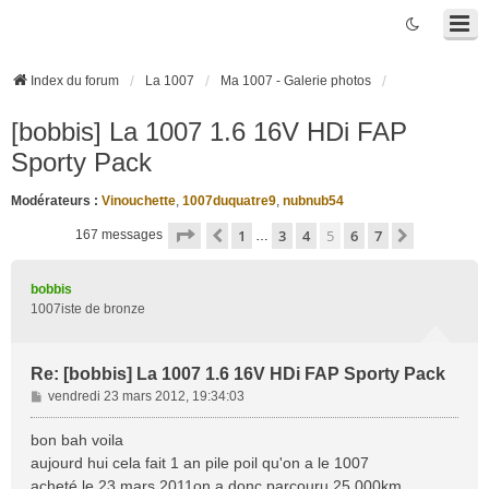
Index du forum
La 1007
Ma 1007 - Galerie photos
[bobbis] La 1007 1.6 16V HDi FAP
Sporty Pack
Modérateurs :
Vinouchette
,
1007duquatre9
,
nubnub54
Page
5
sur
7
1
3
4
5
6
7
Précédente
Suivante
167 messages
…
bobbis
1007iste de bronze
Re: [bobbis] La 1007 1.6 16V HDi FAP Sporty Pack
M
vendredi 23 mars 2012, 19:34:03
e
s
bon bah voila
s
aujourd hui cela fait 1 an pile poil qu'on a le 1007
a
acheté le 23 mars 2011on a donc parcouru 25 000km