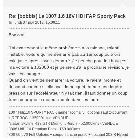
Re: [bobbis] La 1007 1.6 16V HDi FAP Sporty Pack
M
lundi 07 mai 2012, 15:09:11
e
s
Bonjour,
s
a
J'ai exactement le même problème sur la mienne, ralenti
g
instable, voiture qui ne démarre pas au 1er coup ou alors
e
cale juste après l'avoir démarré. Je penche pour les bougies,
ma voiture à 102000 et je pense qu'à la prochaine révision, je
vais les changer.
Quand on vient de démarrer la voiture, le ralenti monte et
descend comme si elle avait le hocquet, même une légère
pression sur l'accélérateur n'y fait rien, il faut donner un coup
franc pour que le moteur monte dans les tours.
1007 Hdi110 SPORTY PACK jaune tacoma full options sauf toit ouvrant
+ REPROG- 135000kms - VENDUE
Nissan Skyline R33 GTR Midnight Purple - 52.000kms - VENDUE
3008 Hdi 110 Premium Pack - 150.000kms
308 Gti 270 Full Options + coupe franche perso + becquet 308 R Hybrid