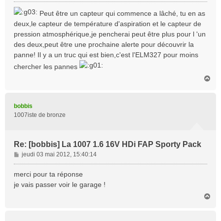
e
s
Peut être un capteur qui commence a lâché, tu en as
s
deux,le capteur de température d'aspiration et le capteur de
a
pression atmosphérique,je pencherai peut être plus pour l 'un
g
des deux,peut être une prochaine alerte pour découvrir la
e
panne! Il y a un truc qui est bien,c'est l'ELM327 pour moins
chercher les pannes
H
a
u
t
bobbis
1007iste de bronze
Re: [bobbis] La 1007 1.6 16V HDi FAP Sporty Pack
M
jeudi 03 mai 2012, 15:40:14
e
s
merci pour ta réponse
s
je vais passer voir le garage !
a
H
g
a
e
u
t