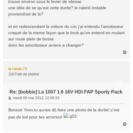
trouve environ sous le levier de vitesse
une idée de se qu'est cette durite? le ralenti instable
proviendrait de la?
et en redescendant la voiture du cric j'ai entendu l'amotisseur
craqué de la meme façon que le bruit qu'on entend en roulant
sur route plein de bosse
donc les amortisseur arriere a changer?
H
a
u
t
la rotule 73
1007iste de platine
Re: [bobbis] La 1007 1.6 16V HDi FAP Sporty Pack
M
mardi 08 mai 2012, 22:09:33
e
s
Bonsoir Yvon,tu aurais dû faire une photo de la durite!,c'est
s
pas de bol pour tes amortos!
a
H
g
a
e