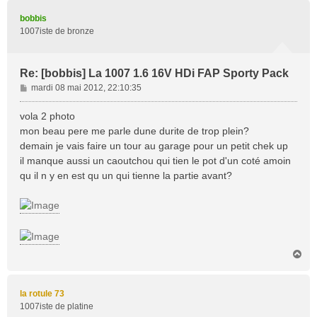
u
t
bobbis
1007iste de bronze
Re: [bobbis] La 1007 1.6 16V HDi FAP Sporty Pack
M
mardi 08 mai 2012, 22:10:35
e
s
vola 2 photo
s
mon beau pere me parle dune durite de trop plein?
a
demain je vais faire un tour au garage pour un petit chek up
g
il manque aussi un caoutchou qui tien le pot d'un coté amoin
e
qu il n y en est qu un qui tienne la partie avant?
H
a
u
t
la rotule 73
1007iste de platine