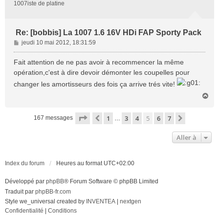
1007iste de platine
Re: [bobbis] La 1007 1.6 16V HDi FAP Sporty Pack
M
jeudi 10 mai 2012, 18:31:59
e
s
Fait attention de ne pas avoir à recommencer la même
s
opération,c'est à dire devoir démonter les coupelles pour
a
changer les amortisseurs des fois ça arrive trés vite!
g
e
H
a
u
Page
5
sur
7
1
3
4
5
6
7
Précédente
Suivante
167 messages
…
t
Aller à
Index du forum
Heures au format
UTC+02:00
Développé par
phpBB
® Forum Software © phpBB Limited
Traduit par
phpBB-fr.com
Style we_universal created by
INVENTEA
|
nextgen
Confidentialité
|
Conditions