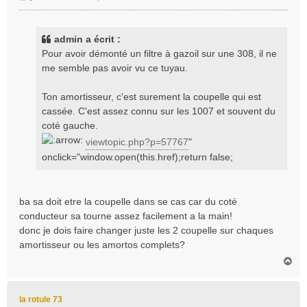
e
s
s
admin a écrit :
a
Pour avoir démonté un filtre à gazoil sur une 308, il ne
g
me semble pas avoir vu ce tuyau.
e
Ton amortisseur, c'est surement la coupelle qui est
cassée. C'est assez connu sur les 1007 et souvent du
coté gauche.
viewtopic.php?p=57767
"
onclick="window.open(this.href);return false;
ba sa doit etre la coupelle dans se cas car du coté
conducteur sa tourne assez facilement a la main!
donc je dois faire changer juste les 2 coupelle sur chaques
amortisseur ou les amortos complets?
H
a
u
t
la rotule 73