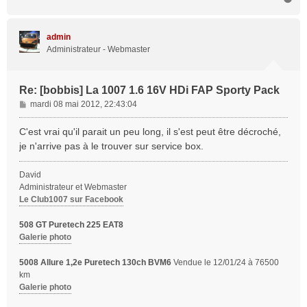
a
u
t
admin
Administrateur - Webmaster
Re: [bobbis] La 1007 1.6 16V HDi FAP Sporty Pack
M
mardi 08 mai 2012, 22:43:04
e
s
C'est vrai qu'il parait un peu long, il s'est peut être décroché,
s
je n'arrive pas à le trouver sur service box.
a
g
David
e
Administrateur et Webmaster
Le Club1007 sur Facebook
508 GT Puretech 225 EAT8
Galerie photo
5008 Allure 1,2e Puretech 130ch BVM6
Vendue le 12/01/24 à 76500
km
Galerie photo