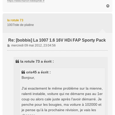
https://www.manon-bibliophile.fr
H
a
u
t
la rotule 73
1007iste de platine
Re: [bobbis] La 1007 1.6 16V HDi FAP Sporty Pack
M
mercredi 09 mai 2012, 23:04:56
e
s
s
la rotule 73 a écrit :
a
g
cris45 a écrit :
e
Bonjour,
J'ai exactement le même problème sur la mienne,
ralenti instable, voiture qui ne démarre pas au 1er
coup ou alors cale juste après l'avoir démarré. Je
penche pour les bougies, ma voiture à 102000 et
je pense qu'à la prochaine révision, je vais les