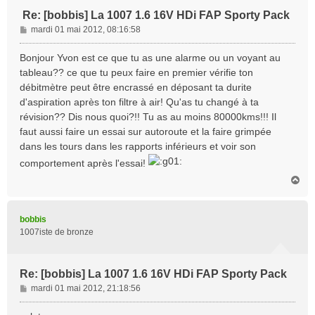
Re: [bobbis] La 1007 1.6 16V HDi FAP Sporty Pack
M
mardi 01 mai 2012, 08:16:58
e
s
Bonjour Yvon est ce que tu as une alarme ou un voyant au
s
tableau?? ce que tu peux faire en premier vérifie ton
a
débitmètre peut être encrassé en déposant ta durite
g
d'aspiration après ton filtre à air! Qu'as tu changé à ta
e
révision?? Dis nous quoi?!! Tu as au moins 80000kms!!! Il
faut aussi faire un essai sur autoroute et la faire grimpée
dans les tours dans les rapports inférieurs et voir son
comportement après l'essai!
H
a
u
t
bobbis
1007iste de bronze
Re: [bobbis] La 1007 1.6 16V HDi FAP Sporty Pack
M
mardi 01 mai 2012, 21:18:56
e
s