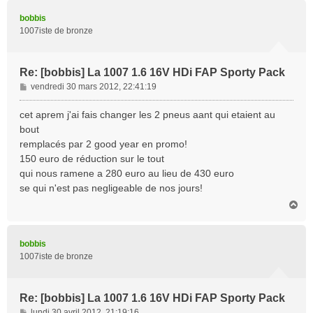
u
t
bobbis
1007iste de bronze
Re: [bobbis] La 1007 1.6 16V HDi FAP Sporty Pack
M
vendredi 30 mars 2012, 22:41:19
e
s
cet aprem j'ai fais changer les 2 pneus aant qui etaient au
s
bout
a
remplacés par 2 good year en promo!
g
150 euro de réduction sur le tout
e
qui nous ramene a 280 euro au lieu de 430 euro
se qui n'est pas negligeable de nos jours!
H
a
u
t
bobbis
1007iste de bronze
Re: [bobbis] La 1007 1.6 16V HDi FAP Sporty Pack
M
lundi 30 avril 2012, 21:19:16