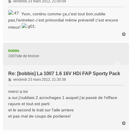
M
vendredi 23 mars 2012, 21:00:09
e
s
Yvon, continu comme ça,c'est tout bon,oublie
s
pas,l'entretien c'est primordial même préventif c'est encore
a
mieux!
g
e
H
a
u
t
bobbis
1007iste de bronze
Re: [bobbis] La 1007 1.6 16V HDi FAP Sporty Pack
M
vendredi 23 mars 2012, 21:30:38
e
s
merci a toi
s
a oui j'oubliais 2 acrochages 1 auquel j'ai passé de l'efface
a
rayure et tout est parti
g
et le second le trait sur l'aile arriere
e
et pas mal de coups de portieres!
H
a