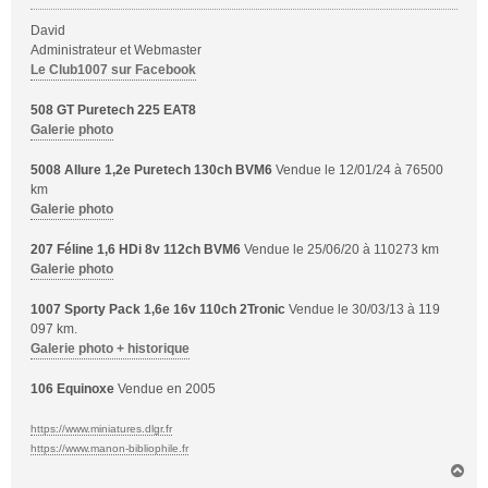
g
David
e
Administrateur et Webmaster
Le Club1007 sur Facebook
508 GT Puretech 225 EAT8
Galerie photo
5008 Allure 1,2e Puretech 130ch BVM6
Vendue le 12/01/24 à 76500
km
Galerie photo
207 Féline 1,6 HDi 8v 112ch BVM6
Vendue le 25/06/20 à 110273 km
Galerie photo
1007 Sporty Pack 1,6e 16v 110ch 2Tronic
Vendue le 30/03/13 à 119
097 km.
Galerie photo + historique
106 Equinoxe
Vendue en 2005
https://www.miniatures.dlgr.fr
https://www.manon-bibliophile.fr
H
a