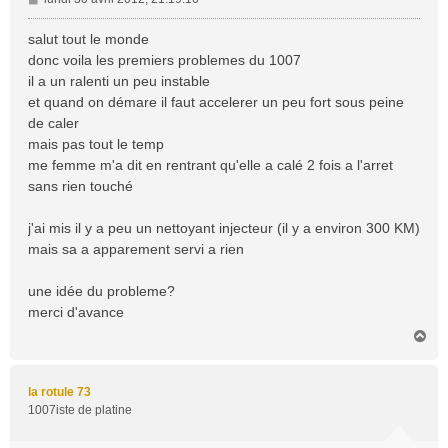
e
s
salut tout le monde
s
donc voila les premiers problemes du 1007
a
il a un ralenti un peu instable
g
et quand on démare il faut accelerer un peu fort sous peine
e
de caler
mais pas tout le temp
me femme m'a dit en rentrant qu'elle a calé 2 fois a l'arret
sans rien touché
j'ai mis il y a peu un nettoyant injecteur (il y a environ 300 KM)
mais sa a apparement servi a rien
une idée du probleme?
merci d'avance
H
a
u
t
la rotule 73
1007iste de platine