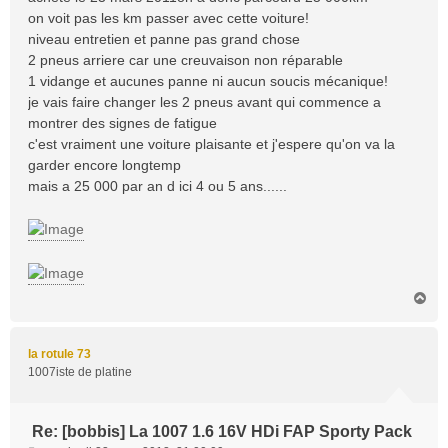
g
on voit pas les km passer avec cette voiture!
e
niveau entretien et panne pas grand chose
2 pneus arriere car une creuvaison non réparable
1 vidange et aucunes panne ni aucun soucis mécanique!
je vais faire changer les 2 pneus avant qui commence a
montrer des signes de fatigue
c'est vraiment une voiture plaisante et j'espere qu'on va la
garder encore longtemp
mais a 25 000 par an d ici 4 ou 5 ans......
H
a
u
t
la rotule 73
1007iste de platine
Re: [bobbis] La 1007 1.6 16V HDi FAP Sporty Pack