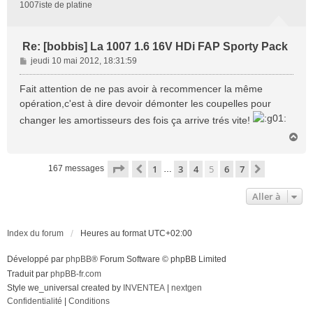
1007iste de platine
Re: [bobbis] La 1007 1.6 16V HDi FAP Sporty Pack
M
jeudi 10 mai 2012, 18:31:59
e
s
Fait attention de ne pas avoir à recommencer la même
s
opération,c'est à dire devoir démonter les coupelles pour
a
changer les amortisseurs des fois ça arrive trés vite!
g
e
H
a
u
Page
5
sur
7
1
3
4
5
6
7
Précédente
Suivante
167 messages
…
t
Aller à
Index du forum
Heures au format
UTC+02:00
Développé par
phpBB
® Forum Software © phpBB Limited
Traduit par
phpBB-fr.com
Style we_universal created by
INVENTEA
|
nextgen
Confidentialité
|
Conditions