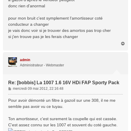
g
donc rien d'anormal
e
pour mon bruit c'est symplement l'amortisseur coté
conducteur a changer
je vais donc voir si je trouver des amortos pas trop cher
si j'en trouve pas je les ferais changer
H
a
u
t
admin
Administrateur - Webmaster
Re: [bobbis] La 1007 1.6 16V HDi FAP Sporty Pack
M
mercredi 09 mai 2012, 22:16:48
e
s
Pour avoir démonté un filtre à gazoil sur une 308, il ne me
s
semble pas avoir vu ce tuyau.
a
g
Ton amortisseur, c'est surement la coupelle qui est cassée.
e
C'est assez connu sur les 1007 et souvent du coté gauche.