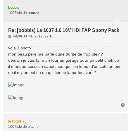
u
t
bobbis
1007iste de bronze
Re: [bobbis] La 1007 1.6 16V HDi FAP Sporty Pack
M
mardi 08 mai 2012, 22:10:35
e
s
vola 2 photo
s
mon beau pere me parle dune durite de trop plein?
a
demain je vais faire un tour au garage pour un petit chek up
g
il manque aussi un caoutchou qui tien le pot d'un coté amoin
e
qu il n y en est qu un qui tienne la partie avant?
H
a
u
t
la rotule 73
1007iste de platine