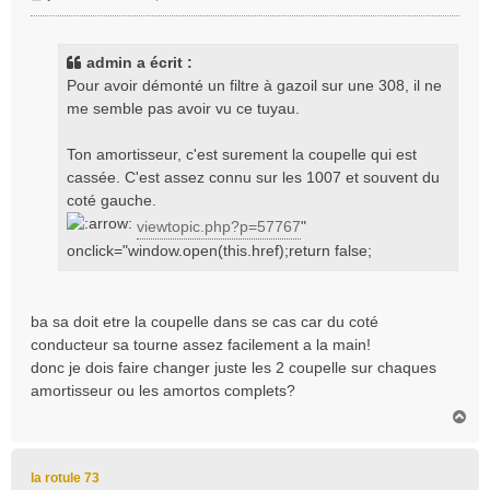
e
s
s
admin a écrit :
a
Pour avoir démonté un filtre à gazoil sur une 308, il ne
g
me semble pas avoir vu ce tuyau.
e
Ton amortisseur, c'est surement la coupelle qui est
cassée. C'est assez connu sur les 1007 et souvent du
coté gauche.
viewtopic.php?p=57767
"
onclick="window.open(this.href);return false;
ba sa doit etre la coupelle dans se cas car du coté
conducteur sa tourne assez facilement a la main!
donc je dois faire changer juste les 2 coupelle sur chaques
amortisseur ou les amortos complets?
H
a
u
t
la rotule 73