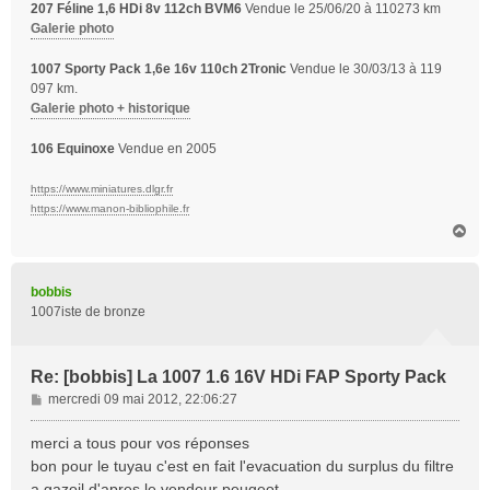
207 Féline 1,6 HDi 8v 112ch BVM6
Vendue le 25/06/20 à 110273 km
Galerie photo
1007 Sporty Pack 1,6e 16v 110ch 2Tronic
Vendue le 30/03/13 à 119
097 km.
Galerie photo + historique
106 Equinoxe
Vendue en 2005
https://www.miniatures.dlgr.fr
https://www.manon-bibliophile.fr
H
a
u
t
bobbis
1007iste de bronze
Re: [bobbis] La 1007 1.6 16V HDi FAP Sporty Pack
M
mercredi 09 mai 2012, 22:06:27
e
s
merci a tous pour vos réponses
s
bon pour le tuyau c'est en fait l'evacuation du surplus du filtre
a
a gazoil d'apres le vendeur peugeot