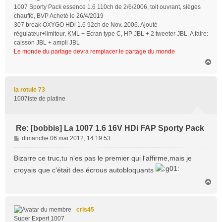
1007 Sporty Pack essence 1.6 110ch de 2/6/2006, toit ouvrant, sièges
chauffé, BVP Acheté le 26/4/2019
307 break OXYGO HDi 1.6 92ch de Nov. 2006. Ajouté
régulateur+limiteur, KML + Ecran type C, HP JBL + 2 tweeter JBL. A faire:
caisson JBL + ampli JBL
Le monde du partage devra remplacer le partage du monde
H
a
u
t
la rotule 73
1007iste de platine
Re: [bobbis] La 1007 1.6 16V HDi FAP Sporty Pack
M
dimanche 06 mai 2012, 14:19:53
e
s
Bizarre ce truc,tu n'es pas le premier qui l'affirme,mais je
s
croyais que c'était des écrous autobloquants
a
H
g
a
e
u
t
cris45
Super Expert 1007