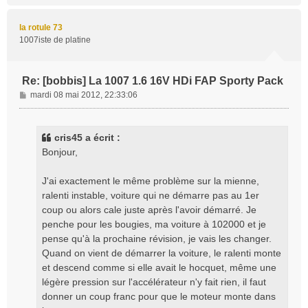
u
t
la rotule 73
1007iste de platine
Re: [bobbis] La 1007 1.6 16V HDi FAP Sporty Pack
M
mardi 08 mai 2012, 22:33:06
e
s
s
cris45 a écrit :
a
Bonjour,
g
e
J'ai exactement le même problème sur la mienne,
ralenti instable, voiture qui ne démarre pas au 1er
coup ou alors cale juste après l'avoir démarré. Je
penche pour les bougies, ma voiture à 102000 et je
pense qu'à la prochaine révision, je vais les changer.
Quand on vient de démarrer la voiture, le ralenti monte
et descend comme si elle avait le hocquet, même une
légère pression sur l'accélérateur n'y fait rien, il faut
donner un coup franc pour que le moteur monte dans