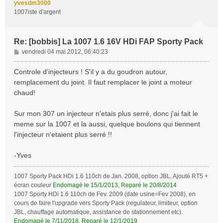
yvesdm3000
1007iste d'argent
Re: [bobbis] La 1007 1.6 16V HDi FAP Sporty Pack
M
vendredi 04 mai 2012, 06:40:23
e
s
Controle d'injecteurs ! S'il y a du goudron autour,
s
remplacement du joint. Il faut remplacer le joint a moteur
a
chaud!
g
e
Sur mon 307 un injecteur n'etais plus serré, donc j'ai fait le
meme sur la 1007 et la aussi, quelque boulons qui tiennent
l'injecteur n'etaient plus serré !!
-Yves
1007 Sporty Pack HDi 1.6 110ch de Jan. 2008, option JBL, Ajouté RT5 +
écran couleur
Endomagé le 15/1/2013, Reparé le 20/8/2014
1007 Sporty HDi 1.6 110ch de Fev. 2009 (date usine=Fev 2008), en
cours de faire l'upgrade vers Sporty Pack (regulateur, limiteur, option
JBL, chauffage automatique, assistance de stationnement etc).
Endomagé le 7/11/2018, Reparé le 12/1/2019