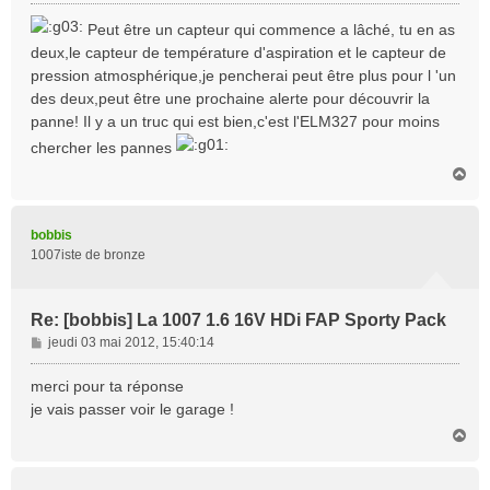
e
s
Peut être un capteur qui commence a lâché, tu en as
s
deux,le capteur de température d'aspiration et le capteur de
a
pression atmosphérique,je pencherai peut être plus pour l 'un
g
des deux,peut être une prochaine alerte pour découvrir la
e
panne! Il y a un truc qui est bien,c'est l'ELM327 pour moins
chercher les pannes
H
a
u
t
bobbis
1007iste de bronze
Re: [bobbis] La 1007 1.6 16V HDi FAP Sporty Pack
M
jeudi 03 mai 2012, 15:40:14
e
s
merci pour ta réponse
s
je vais passer voir le garage !
a
H
g
a
e
u
t