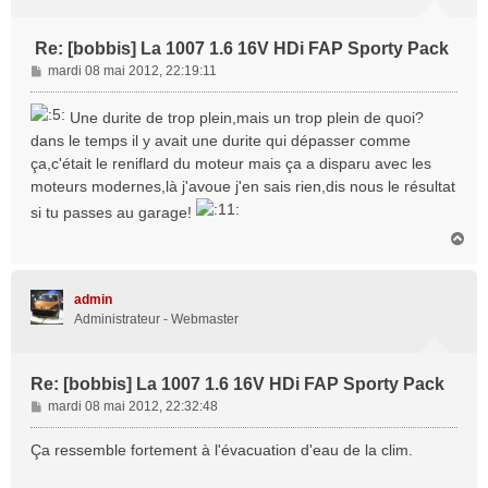
Re: [bobbis] La 1007 1.6 16V HDi FAP Sporty Pack
M
mardi 08 mai 2012, 22:19:11
e
s
Une durite de trop plein,mais un trop plein de quoi?
s
dans le temps il y avait une durite qui dépasser comme
a
ça,c'était le reniflard du moteur mais ça a disparu avec les
g
moteurs modernes,là j'avoue j'en sais rien,dis nous le résultat
e
si tu passes au garage!
H
a
u
t
admin
Administrateur - Webmaster
Re: [bobbis] La 1007 1.6 16V HDi FAP Sporty Pack
M
mardi 08 mai 2012, 22:32:48
e
s
Ça ressemble fortement à l'évacuation d'eau de la clim.
s
a