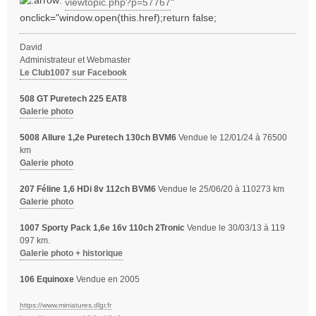
viewtopic.php?p=57767
"
onclick="window.open(this.href);return false;
David
Administrateur et Webmaster
Le Club1007 sur Facebook
508 GT Puretech 225 EAT8
Galerie photo
5008 Allure 1,2e Puretech 130ch BVM6
Vendue le 12/01/24 à 76500
km
Galerie photo
207 Féline 1,6 HDi 8v 112ch BVM6
Vendue le 25/06/20 à 110273 km
Galerie photo
1007 Sporty Pack 1,6e 16v 110ch 2Tronic
Vendue le 30/03/13 à 119
097 km.
Galerie photo + historique
106 Equinoxe
Vendue en 2005
https://www.miniatures.dlgr.fr