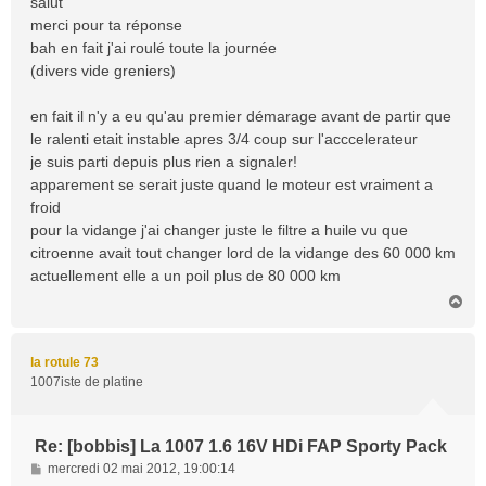
salut
s
merci pour ta réponse
a
bah en fait j'ai roulé toute la journée
g
(divers vide greniers)
e
en fait il n'y a eu qu'au premier démarage avant de partir que
le ralenti etait instable apres 3/4 coup sur l'acccelerateur
je suis parti depuis plus rien a signaler!
apparement se serait juste quand le moteur est vraiment a
froid
pour la vidange j'ai changer juste le filtre a huile vu que
citroenne avait tout changer lord de la vidange des 60 000 km
actuellement elle a un poil plus de 80 000 km
H
a
u
t
la rotule 73
1007iste de platine
Re: [bobbis] La 1007 1.6 16V HDi FAP Sporty Pack
M
mercredi 02 mai 2012, 19:00:14