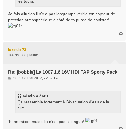
les tours.
Je fais allusion il n'y a pas longtemps,vérifie ton capteur de
pression atmosphérique à côté de ta purge de canister!
H
a
u
t
la rotule 73
1007iste de platine
Re: [bobbis] La 1007 1.6 16V HDi FAP Sporty Pack
M
mardi 08 mai 2012, 22:37:14
e
s
s
admin a écrit :
a
Ça ressemble fortement à l'évacuation d'eau de la
g
clim.
e
Tu as raison mais elle n'est pas si longue!
H