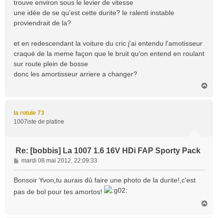
trouve environ sous le levier de vitesse
une idée de se qu'est cette durite? le ralenti instable
proviendrait de la?
et en redescendant la voiture du cric j'ai entendu l'amotisseur
craqué de la meme façon que le bruit qu'on entend en roulant
sur route plein de bosse
donc les amortisseur arriere a changer?
H
a
u
t
la rotule 73
1007iste de platine
Re: [bobbis] La 1007 1.6 16V HDi FAP Sporty Pack
M
mardi 08 mai 2012, 22:09:33
e
s
Bonsoir Yvon,tu aurais dû faire une photo de la durite!,c'est
s
pas de bol pour tes amortos!
a
H
g
a
e