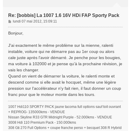
Re: [bobbis] La 1007 1.6 16V HDi FAP Sporty Pack
M
lundi 07 mai 2012, 15:09:11
e
s
Bonjour,
s
a
J'ai exactement le même problème sur la mienne, ralenti
g
instable, voiture qui ne démarre pas au 1er coup ou alors
e
cale juste après l'avoir démarré. Je penche pour les bougies,
ma voiture à 102000 et je pense qu'à la prochaine révision, je
vais les changer.
Quand on vient de démarrer la voiture, le ralenti monte et
descend comme si elle avait le hocquet, même une légère
pression sur l'accélérateur n'y fait rien, il faut donner un coup
franc pour que le moteur monte dans les tours.
1007 Hdi110 SPORTY PACK jaune tacoma full options sauf toit ouvrant
+ REPROG- 135000kms - VENDUE
Nissan Skyline R33 GTR Midnight Purple - 52.000kms - VENDUE
3008 Hdi 110 Premium Pack - 150.000kms
308 Gti 270 Full Options + coupe franche perso + becquet 308 R Hybrid