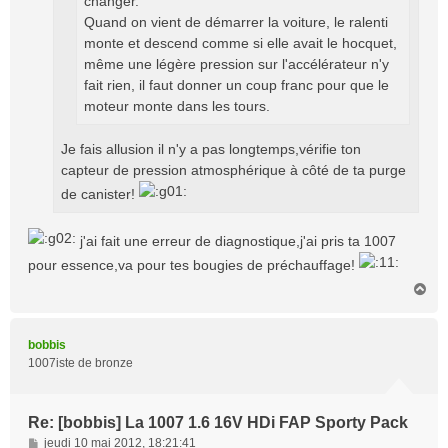
changer.
Quand on vient de démarrer la voiture, le ralenti
monte et descend comme si elle avait le hocquet,
même une légère pression sur l'accélérateur n'y
fait rien, il faut donner un coup franc pour que le
moteur monte dans les tours.
Je fais allusion il n'y a pas longtemps,vérifie ton
capteur de pression atmosphérique à côté de ta purge
de canister!
j'ai fait une erreur de diagnostique,j'ai pris ta 1007
pour essence,va pour tes bougies de préchauffage!
H
a
u
t
bobbis
1007iste de bronze
Re: [bobbis] La 1007 1.6 16V HDi FAP Sporty Pack
M
jeudi 10 mai 2012, 18:21:41