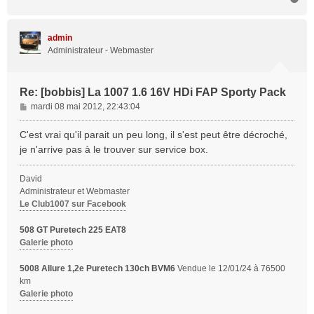
a
u
t
admin
Administrateur - Webmaster
Re: [bobbis] La 1007 1.6 16V HDi FAP Sporty Pack
M
mardi 08 mai 2012, 22:43:04
e
s
C'est vrai qu'il parait un peu long, il s'est peut être décroché,
s
je n'arrive pas à le trouver sur service box.
a
g
David
e
Administrateur et Webmaster
Le Club1007 sur Facebook
508 GT Puretech 225 EAT8
Galerie photo
5008 Allure 1,2e Puretech 130ch BVM6
Vendue le 12/01/24 à 76500
km
Galerie photo