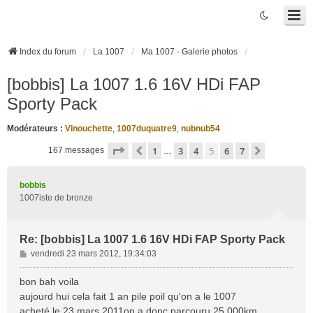
Index du forum
La 1007
Ma 1007 - Galerie photos
[bobbis] La 1007 1.6 16V HDi FAP
Sporty Pack
Modérateurs :
Vinouchette
,
1007duquatre9
,
nubnub54
Page
5
sur
7
1
3
4
5
6
7
Précédente
Suivante
167 messages
…
bobbis
1007iste de bronze
Re: [bobbis] La 1007 1.6 16V HDi FAP Sporty Pack
M
vendredi 23 mars 2012, 19:34:03
e
s
bon bah voila
s
aujourd hui cela fait 1 an pile poil qu'on a le 1007
a
acheté le 23 mars 2011on a donc parcouru 25 000km