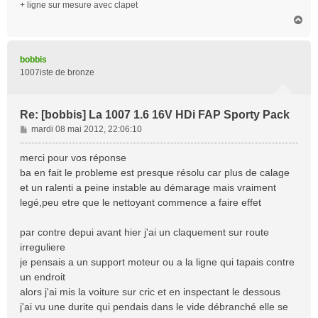
+ ligne sur mesure avec clapet
H
a
u
t
bobbis
1007iste de bronze
Re: [bobbis] La 1007 1.6 16V HDi FAP Sporty Pack
M
mardi 08 mai 2012, 22:06:10
e
s
merci pour vos réponse
s
ba en fait le probleme est presque résolu car plus de calage
a
et un ralenti a peine instable au démarage mais vraiment
g
legé,peu etre que le nettoyant commence a faire effet
e
par contre depui avant hier j'ai un claquement sur route
irreguliere
je pensais a un support moteur ou a la ligne qui tapais contre
un endroit
alors j'ai mis la voiture sur cric et en inspectant le dessous
j'ai vu une durite qui pendais dans le vide débranché elle se