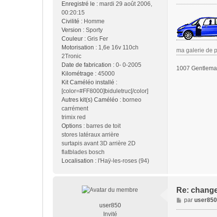
Enregistré le :
mardi 29 août 2006,
g
00:20:15
e
Civilité :
Homme
Version :
Sporty
Couleur :
Gris Fer
Motorisation :
1,6e 16v 110ch
ma galerie de 
2Tronic
Date de fabrication :
0- 0-2005
1007 Gentleman
Kilométrage :
45000
Kit Caméléo installé :
[color=#FF8000]biduletruc[/color]
Autres kit(s) Caméléo :
borneo
carrément
trimix red
Options :
barres de toit
stores latéraux arrière
surtapis avant 3D arrière 2D
flatblades bosch
Localisation :
l'Haÿ-les-roses (94)
Re: change
M
par
user850
user850
e
Invité