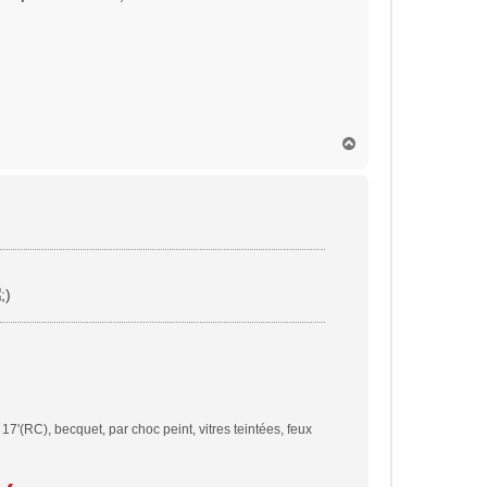
H
a
u
t
'(RC), becquet, par choc peint, vitres teintées, feux