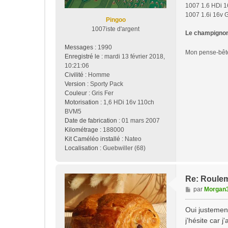
1007 1.6 HDi 1
e
1007 1.6i 16v 
Pingoo
1007iste d'argent
Le champignon 
Messages :
1990
Mon pense-bê
Enregistré le :
mardi 13 février 2018,
10:21:06
Civilité :
Homme
Version :
Sporty Pack
Couleur :
Gris Fer
Motorisation :
1,6 HDi 16v 110ch
BVM5
Date de fabrication :
01 mars 2007
Kilométrage :
188000
Kit Caméléo installé :
Nateo
Localisation :
Guebwiller (68)
Re: Roulem
M
par
Morgan
e
s
Oui justement
s
j'hésite car j
a