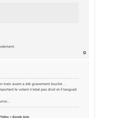
roulement.
H
a
u
t
on train avant a été gravement touché...
mportant le volant n'etait pas droit et il tanguait
uros...
Philips + Bande leds,