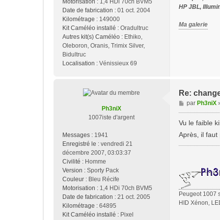
Motorisation :
1,4 HDi 70ch BVM5
HP JBL, Illumi
Date de fabrication :
01 oct. 2004
Kilométrage :
149000
Ma galerie
Kit Caméléo installé :
Oradultruc
Autres kit(s) Caméléo :
Ethiko,
Oleboron, Oranis, Trimix Silver,
Bidultruc
Localisation :
Vénissieux 69
Re: change
M
par
Ph3niX
Ph3niX
e
1007iste d'argent
s
Vu le faible 
s
Après, il fau
Messages :
1941
a
Enregistré le :
vendredi 21
g
décembre 2007, 03:03:37
e
Civilité :
Homme
Version :
Sporty Pack
Couleur :
Bleu Récife
Motorisation :
1,4 HDi 70ch BVM5
Peugeot 1007 sp
Date de fabrication :
21 oct. 2005
HID Xénon, LED
Kilométrage :
64895
Kit Caméléo installé :
Pixel