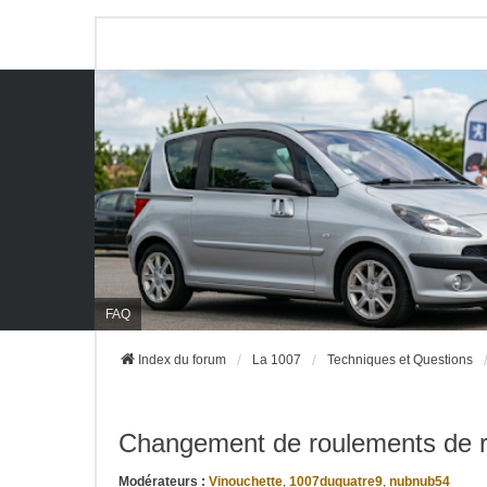
FAQ
Index du forum
La 1007
Techniques et Questions
Changement de roulements de r
Modérateurs :
Vinouchette
,
1007duquatre9
,
nubnub54