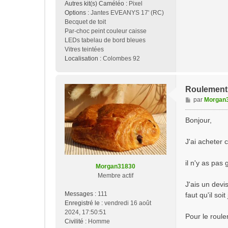
Autres kit(s) Caméléo :
Pixel
Options :
Jantes EVEANYS 17' (RC)
Becquet de toit
Par-choc peint couleur caisse
LEDs tabelau de bord bleues
Vitres teintées
Localisation :
Colombes 92
Roulement
M
par
Morgan
e
s
Bonjour,
s
a
J'ai acheter 
g
e
il n'y as pas
Morgan31830
Membre actif
J'ais un devi
Messages :
111
faut qu'il soit 
Enregistré le :
vendredi 16 août
2024, 17:50:51
Pour le roule
Civilité :
Homme