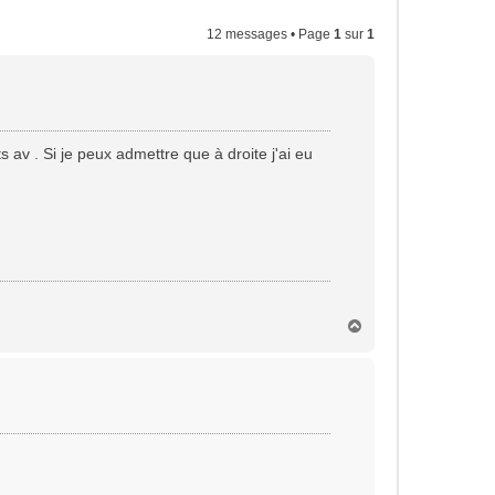
12 messages • Page
1
sur
1
v . Si je peux admettre que à droite j'ai eu
H
a
u
t