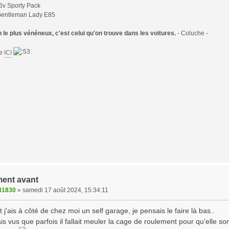
6v Sporty Pack
Gentleman Lady E85
le plus vénéneux, c'est celui qu'on trouve dans les voitures.
- Coluche -
te
ICI
ent avant
31830
»
samedi 17 août 2024, 15:34:11
 j'ais à côté de chez moi un self garage, je pensais le faire là bas..
'ais vus que parfois il fallait meuler la cage de roulement pour qu'elle s