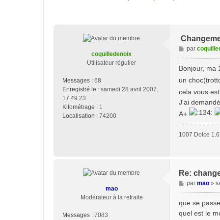
Changemen
M
par
coquille
coquilledenoix
e
Utilisateur régulier
s
Bonjour, ma 
s
un choc(trott
Messages :
68
a
Enregistré le :
samedi 28 avril 2007,
cela vous es
g
17:49:23
e
J'ai demandé 
Kilométrage :
1
A+
Localisation :
74200
1007 Dolce 1.6 
Re: change
M
par
mao
»
s
mao
e
Modérateur à la retraite
s
que se passe-
s
quel est le m
Messages :
7083
a