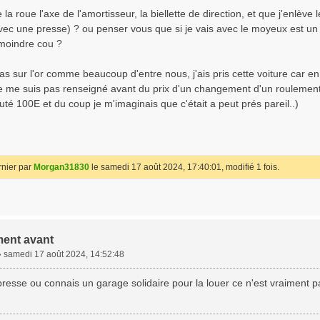
la roue l'axe de l'amortisseur, la biellette de direction, et que j'enlève 
ec une presse) ? ou penser vous que si je vais avec le moyeux est un 
moindre cou ?
as sur l'or comme beaucoup d'entre nous, j'ais pris cette voiture car 
e me suis pas renseigné avant du prix d'un changement d'un roulement ava
uté 100E et du coup je m'imaginais que c'était a peut prés pareil..)
rnier par
Morgan31830
le samedi 17 août 2024, 17:40:01, modifié 1 fois.
ent avant
»
samedi 17 août 2024, 14:52:48
presse ou connais un garage solidaire pour la louer ce n'est vraiment 