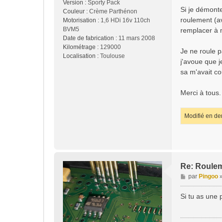
Version :
Sporty Pack
Si je démonte 
Couleur :
Crème Parthénon
roulement (av
Motorisation :
1,6 HDi 16v 110ch
BVM5
remplacer à 
Date de fabrication :
11 mars 2008
Kilométrage :
129000
Je ne roule p
Localisation :
Toulouse
j'avoue que j
sa m'avait co
Merci à tous.
Modifié en de
Re: Roulem
M
par
Pingoo
e
s
Si tu as une 
s
a
g