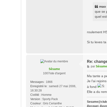
s
s
mao a
a
que se p
g
quel est
e
roulement HS 
Si tu leves t
Re: change
M
par
Sésame
Sésame
e
1007iste d'argent
s
Ma tante a pe
s
Je l'ai rejoin
Messages :
1866
a
Enregistré le :
samedi 27 mai 2006,
à fond
g
16:30:28
Elle a du rem
e
Civilité :
Homme
Version :
Sporty Pack
Sesame@club1
Couleur :
Gris Cerianthe
Becquet, Bavet