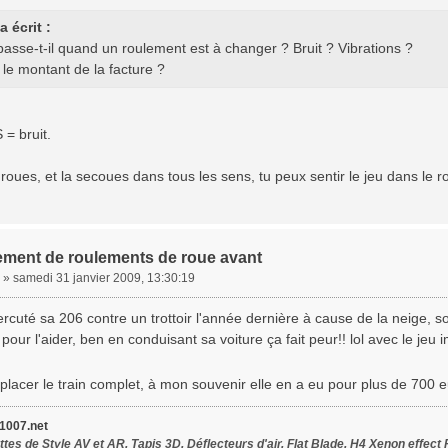
 écrit :
asse-t-il quand un roulement est à changer ? Bruit ? Vibrations ?
 le montant de la facture ?
= bruit.
a roues, et la secoues dans tous les sens, tu peux sentir le jeu dans le 
ment de roulements de roue avant
»
samedi 31 janvier 2009, 13:30:19
rcuté sa 206 contre un trottoir l'année dernière à cause de la neige, s
s pour l'aider, ben en conduisant sa voiture ça fait peur!! lol avec le jeu i
placer le train complet, à mon souvenir elle en a eu pour plus de 700 e
007.net
tes de Style AV et AR, Tapis 3D, Déflecteurs d'air, Flat Blade, H4 Xenon effect 