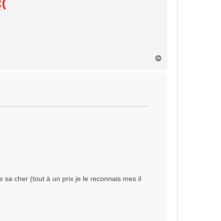
H
a
u
t
 sa cher (tout à un prix je le reconnais mes il