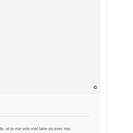
H
a
u
t
orte, et je me vois mal faire sa avec ma