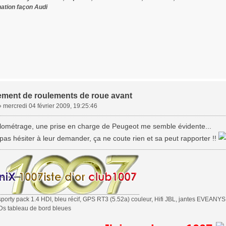
nation façon Audi
ment de roulements de roue avant
»
mercredi 04 février 2009, 19:25:46
kilométrage, une prise en charge de Peugeot me semble évidente...
t pas hésiter à leur demander, ça ne coute rien et sa peut rapporter !!
orty pack 1.4 HDI, bleu récif, GPS RT3 (5.52a) couleur, Hifi JBL, jantes EVEANYS 17
s tableau de bord bleues