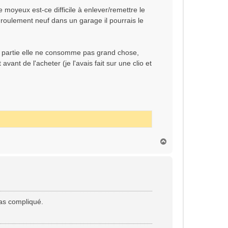
le moyeux est-ce difficile à enlever/remettre le
roulement neuf dans un garage il pourrais le
en partie elle ne consomme pas grand chose,
nt de l'acheter (je l'avais fait sur une clio et
H
a
u
t
pas compliqué.