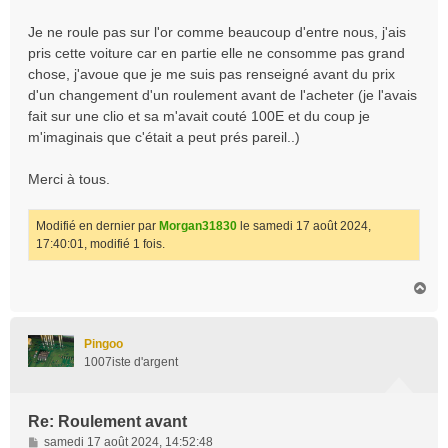
Je ne roule pas sur l'or comme beaucoup d'entre nous, j'ais
pris cette voiture car en partie elle ne consomme pas grand
chose, j'avoue que je me suis pas renseigné avant du prix
d'un changement d'un roulement avant de l'acheter (je l'avais
fait sur une clio et sa m'avait couté 100E et du coup je
m'imaginais que c'était a peut prés pareil..)
Merci à tous.
Modifié en dernier par
Morgan31830
le samedi 17 août 2024,
17:40:01, modifié 1 fois.
H
a
u
t
Pingoo
1007iste d'argent
Re: Roulement avant
M
samedi 17 août 2024, 14:52:48