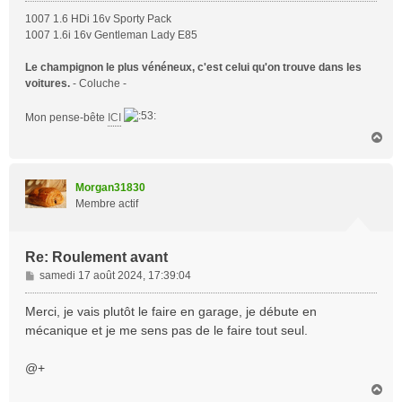
1007 1.6 HDi 16v Sporty Pack
1007 1.6i 16v Gentleman Lady E85
Le champignon le plus vénéneux, c'est celui qu'on trouve dans les
voitures.
- Coluche -
Mon pense-bête
ICI
H
a
u
t
Morgan31830
Membre actif
Re: Roulement avant
M
samedi 17 août 2024, 17:39:04
e
s
Merci, je vais plutôt le faire en garage, je débute en
s
mécanique et je me sens pas de le faire tout seul.
a
g
@+
e
H