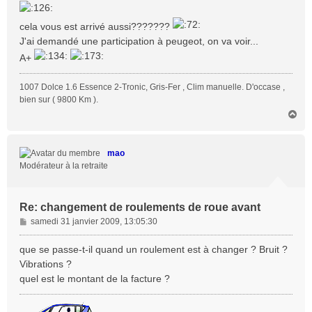
e
cela vous est arrivé aussi???????
J'ai demandé une participation à peugeot, on va voir...
A+
1007 Dolce 1.6 Essence 2-Tronic, Gris-Fer , Clim manuelle. D'occase ,
bien sur ( 9800 Km ).
H
a
u
t
mao
Modérateur à la retraite
Re: changement de roulements de roue avant
M
samedi 31 janvier 2009, 13:05:30
e
s
que se passe-t-il quand un roulement est à changer ? Bruit ?
s
Vibrations ?
a
quel est le montant de la facture ?
g
e