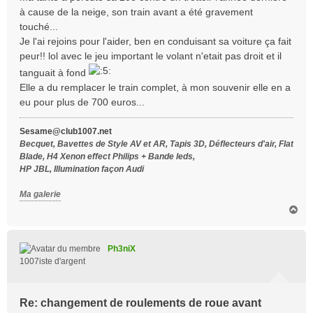
s
à cause de la neige, son train avant a été gravement
a
touché...
g
Je l'ai rejoins pour l'aider, ben en conduisant sa voiture ça fait
e
peur!! lol avec le jeu important le volant n'etait pas droit et il
tanguait à fond
Elle a du remplacer le train complet, à mon souvenir elle en a
eu pour plus de 700 euros...
Sesame@club1007.net
Becquet, Bavettes de Style AV et AR, Tapis 3D, Déflecteurs d'air, Flat
Blade, H4 Xenon effect Philips + Bande leds,
HP JBL, Illumination façon Audi
Ma galerie
H
a
u
t
Ph3niX
1007iste d'argent
Re: changement de roulements de roue avant