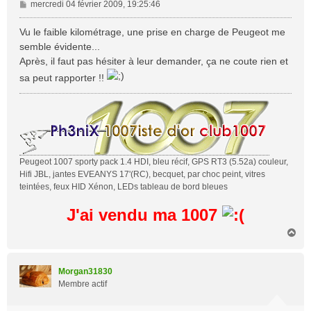
M
mercredi 04 février 2009, 19:25:46
e
s
Vu le faible kilométrage, une prise en charge de Peugeot me
s
semble évidente...
a
Après, il faut pas hésiter à leur demander, ça ne coute rien et
g
sa peut rapporter !!
e
Peugeot 1007 sporty pack 1.4 HDI, bleu récif, GPS RT3 (5.52a) couleur,
Hifi JBL, jantes EVEANYS 17'(RC), becquet, par choc peint, vitres
teintées, feux HID Xénon, LEDs tableau de bord bleues
J'ai vendu ma 1007
H
a
u
t
Morgan31830
Membre actif