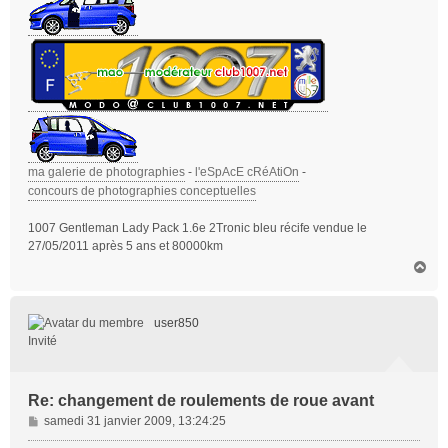
ma galerie de photographies
-
l'eSpAcE cRéAtiOn
-
concours de photographies conceptuelles
1007 Gentleman Lady Pack 1.6e 2Tronic bleu récife vendue le
27/05/2011 après 5 ans et 80000km
H
a
u
t
user850
Invité
Re: changement de roulements de roue avant
M
samedi 31 janvier 2009, 13:24:25
e