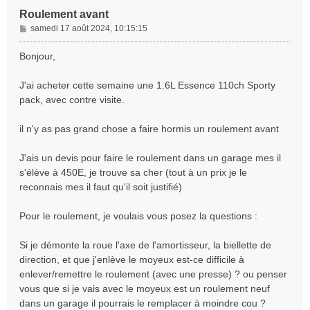
Roulement avant
M
samedi 17 août 2024, 10:15:15
e
s
Bonjour,
s
a
J'ai acheter cette semaine une 1.6L Essence 110ch Sporty
g
pack, avec contre visite.
e
il n'y as pas grand chose a faire hormis un roulement avant
J'ais un devis pour faire le roulement dans un garage mes il
s'élève à 450E, je trouve sa cher (tout à un prix je le
reconnais mes il faut qu'il soit justifié)
Pour le roulement, je voulais vous posez la questions :
Si je démonte la roue l'axe de l'amortisseur, la biellette de
direction, et que j'enlève le moyeux est-ce difficile à
enlever/remettre le roulement (avec une presse) ? ou penser
vous que si je vais avec le moyeux est un roulement neuf
dans un garage il pourrais le remplacer à moindre cou ?