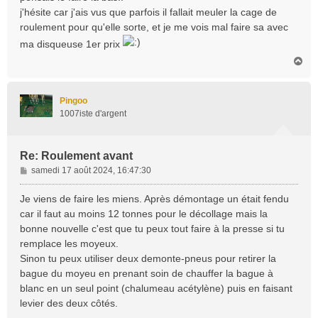
a
j'hésite car j'ais vus que parfois il fallait meuler la cage de
g
roulement pour qu'elle sorte, et je me vois mal faire sa avec
e
ma disqueuse 1er prix
H
a
u
t
Pingoo
1007iste d'argent
Re: Roulement avant
M
samedi 17 août 2024, 16:47:30
e
s
Je viens de faire les miens. Après démontage un était fendu
s
car il faut au moins 12 tonnes pour le décollage mais la
a
bonne nouvelle c'est que tu peux tout faire à la presse si tu
g
remplace les moyeux.
e
Sinon tu peux utiliser deux demonte-pneus pour retirer la
bague du moyeu en prenant soin de chauffer la bague à
blanc en un seul point (chalumeau acétylène) puis en faisant
levier des deux côtés.