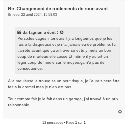
Re: Changement de roulements de roue avant
M
jeudi 22 août 2024, 15:58:03
e
s
s
dartagnan
a écrit :
a
Perso,les cages intérieurs il y a longtemps que je les
g
fais a la disqueuse et je n'ai jamais eu de problème.Tu
e
t'arrête avant que ça ai traversé et tu y mets un bon
coup de marteau,elle casse.Et même il y aurait un
léger coup de meule sur le moyeu,ça n'a pas de
consequence.
A la meuleuse je trouve sa un peut risqué, je l'aurais peut être
fait a la dremel mes je n'en est pas.
Tout compte fait je le fait dans un garage, j'ai trouvé à un prix
raisonnable
H
a
u
12 messages • Page
1
sur
1
t