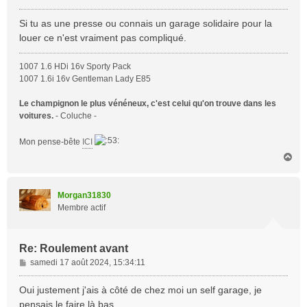
e
s
Si tu as une presse ou connais un garage solidaire pour la
s
louer ce n'est vraiment pas compliqué.
a
g
1007 1.6 HDi 16v Sporty Pack
e
1007 1.6i 16v Gentleman Lady E85
Le champignon le plus vénéneux, c'est celui qu'on trouve dans les
voitures.
- Coluche -
Mon pense-bête
ICI
H
a
u
t
Morgan31830
Membre actif
Re: Roulement avant
M
samedi 17 août 2024, 15:34:11
e
s
Oui justement j'ais à côté de chez moi un self garage, je
s
pensais le faire là bas..