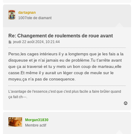
a
u
t
dartagnan
1007iste de diamant
Re: Changement de roulements de roue avant
M
jeudi 22 août 2024, 10:21:44
e
s
Perso,les cages intérieurs il y a longtemps que je les fais a la
s
disqueuse et je n'ai jamais eu de problème.Tu t'arrête avant
a
que ça ai traversé et tu y mets un bon coup de marteau,elle
g
casse.Et même il y aurait un léger coup de meule sur le
e
moyeu,ça n'a pas de consequence.
L'avantage de l'essence,c'est que c'est plus facile a faire brûler quand
ça fait ch---.
H
a
u
t
Morgan31830
Membre actif