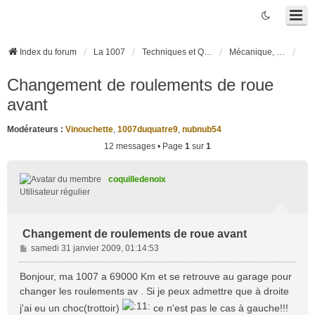
Index du forum
La 1007
Techniques et Questions
Mécanique, liaison au sol et pneumatiques
Changement de roulements de roue
avant
Modérateurs :
Vinouchette
,
1007duquatre9
,
nubnub54
12 messages • Page
1
sur
1
coquilledenoix
Utilisateur régulier
Changement de roulements de roue avant
M
samedi 31 janvier 2009, 01:14:53
e
s
Bonjour, ma 1007 a 69000 Km et se retrouve au garage pour
s
changer les roulements av . Si je peux admettre que à droite
a
j'ai eu un choc(trottoir)
ce n'est pas le cas à gauche!!!
g