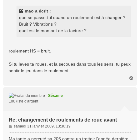
s
s
mao a écrit :
a
que se passe-t-il quand un roulement est à changer ?
g
Bruit ? Vibrations ?
e
quel est le montant de la facture ?
roulement HS = bruit.
Si tu leves ta roues, et la secoues dans tous les sens, tu peux
sentir le jeu dans le roulement.
H
a
u
t
Sésame
1007iste d'argent
Re: changement de roulements de roue avant
M
samedi 31 janvier 2009, 13:30:19
e
s
Ma tante a percuté sa 206 contre un trottoir l'année dernière