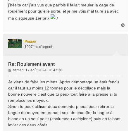
a
j'hésite car j'ais vus que parfois il fallait meuler la cage de
g
roulement pour qu'elle sorte, et je me vois mal faire sa avec
e
ma disqueuse 1er prix
H
a
u
t
Pingoo
1007iste d'argent
Re: Roulement avant
M
samedi 17 août 2024, 16:47:30
e
s
Je viens de faire les miens. Après démontage un était fendu
s
car il faut au moins 12 tonnes pour le décollage mais la
a
bonne nouvelle c'est que tu peux tout faire à la presse si tu
g
remplace les moyeux.
e
Sinon tu peux utiliser deux demonte-pneus pour retirer la
bague du moyeu en prenant soin de chauffer la bague à
blanc en un seul point (chalumeau acétylène) puis en faisant
levier des deux côtés.