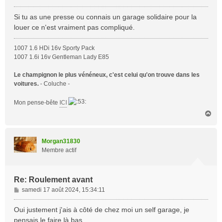
e
s
Si tu as une presse ou connais un garage solidaire pour la
s
louer ce n'est vraiment pas compliqué.
a
g
1007 1.6 HDi 16v Sporty Pack
e
1007 1.6i 16v Gentleman Lady E85
Le champignon le plus vénéneux, c'est celui qu'on trouve dans les
voitures.
- Coluche -
Mon pense-bête
ICI
H
a
u
t
Morgan31830
Membre actif
Re: Roulement avant
M
samedi 17 août 2024, 15:34:11
e
s
Oui justement j'ais à côté de chez moi un self garage, je
s
pensais le faire là bas..