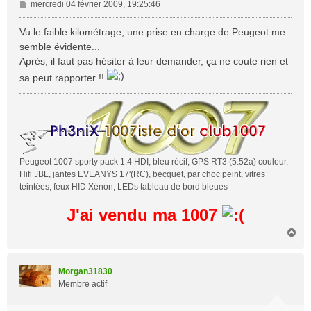
M
mercredi 04 février 2009, 19:25:46
e
s
Vu le faible kilométrage, une prise en charge de Peugeot me
s
semble évidente...
a
Après, il faut pas hésiter à leur demander, ça ne coute rien et
g
sa peut rapporter !!
e
Peugeot 1007 sporty pack 1.4 HDI, bleu récif, GPS RT3 (5.52a) couleur,
Hifi JBL, jantes EVEANYS 17'(RC), becquet, par choc peint, vitres
teintées, feux HID Xénon, LEDs tableau de bord bleues
J'ai vendu ma 1007
H
a
u
t
Morgan31830
Membre actif