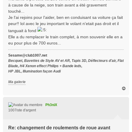
s
à cause de la neige, son train avant a été gravement
a
touché...
g
Je l'ai rejoins pour l'aider, ben en conduisant sa voiture ça fait
e
peur!! lol avec le jeu important le volant n'etait pas droit et il
tanguait à fond
Elle a du remplacer le train complet, à mon souvenir elle en a
eu pour plus de 700 euros...
Sesame@club1007.net
Becquet, Bavettes de Style AV et AR, Tapis 3D, Déflecteurs d'air, Flat
Blade, H4 Xenon effect Philips + Bande leds,
HP JBL, Illumination façon Audi
Ma galerie
H
a
u
t
Ph3niX
1007iste d'argent
Re: changement de roulements de roue avant