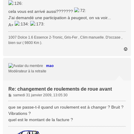
e
cela vous est arrivé aussi???????
J'ai demandé une participation à peugeot, on va voir...
A+
1007 Dolce 1.6 Essence 2-Tronic, Gris-Fer , Clim manuelle. D'occase ,
bien sur ( 9800 Km ).
H
a
u
t
mao
Modérateur à la retraite
Re: changement de roulements de roue avant
M
samedi 31 janvier 2009, 13:05:30
e
s
que se passe-t-il quand un roulement est à changer ? Bruit ?
s
Vibrations ?
a
quel est le montant de la facture ?
g
e