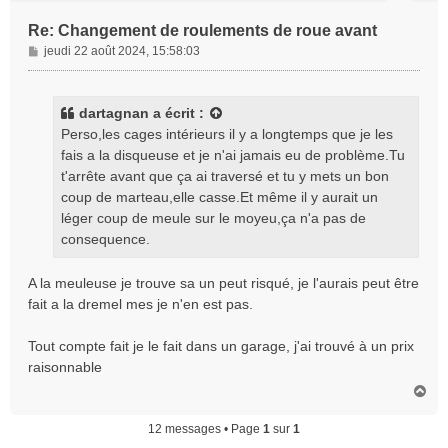
Re: Changement de roulements de roue avant
M
jeudi 22 août 2024, 15:58:03
e
s
s
dartagnan
a écrit :
a
Perso,les cages intérieurs il y a longtemps que je les
g
fais a la disqueuse et je n'ai jamais eu de problème.Tu
e
t'arrête avant que ça ai traversé et tu y mets un bon
coup de marteau,elle casse.Et même il y aurait un
léger coup de meule sur le moyeu,ça n'a pas de
consequence.
A la meuleuse je trouve sa un peut risqué, je l'aurais peut être
fait a la dremel mes je n'en est pas.
Tout compte fait je le fait dans un garage, j'ai trouvé à un prix
raisonnable
H
a
u
12 messages • Page
1
sur
1
t