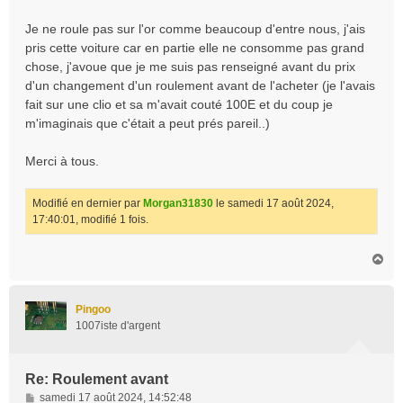
Je ne roule pas sur l'or comme beaucoup d'entre nous, j'ais
pris cette voiture car en partie elle ne consomme pas grand
chose, j'avoue que je me suis pas renseigné avant du prix
d'un changement d'un roulement avant de l'acheter (je l'avais
fait sur une clio et sa m'avait couté 100E et du coup je
m'imaginais que c'était a peut prés pareil..)
Merci à tous.
Modifié en dernier par
Morgan31830
le samedi 17 août 2024,
17:40:01, modifié 1 fois.
H
a
u
t
Pingoo
1007iste d'argent
Re: Roulement avant
M
samedi 17 août 2024, 14:52:48