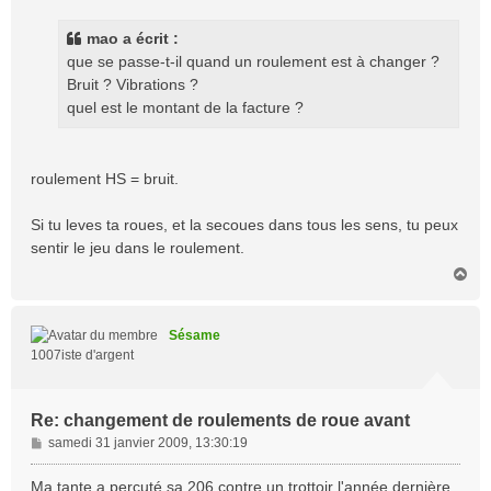
s
s
mao a écrit :
a
que se passe-t-il quand un roulement est à changer ?
g
Bruit ? Vibrations ?
e
quel est le montant de la facture ?
roulement HS = bruit.
Si tu leves ta roues, et la secoues dans tous les sens, tu peux
sentir le jeu dans le roulement.
H
a
u
t
Sésame
1007iste d'argent
Re: changement de roulements de roue avant
M
samedi 31 janvier 2009, 13:30:19
e
s
Ma tante a percuté sa 206 contre un trottoir l'année dernière