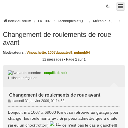
Index du forum
La 1007
Techniques et Questions
Mécanique, liaison au sol et pneumatiques
Changement de roulements de roue
avant
Modérateurs :
Vinouchette
,
1007duquatre9
,
nubnub54
12 messages • Page
1
sur
1
coquilledenoix
Utilisateur régulier
Changement de roulements de roue avant
M
samedi 31 janvier 2009, 01:14:53
e
s
Bonjour, ma 1007 a 69000 Km et se retrouve au garage pour
s
changer les roulements av . Si je peux admettre que à droite
a
j'ai eu un choc(trottoir)
ce n'est pas le cas à gauche!!!
g