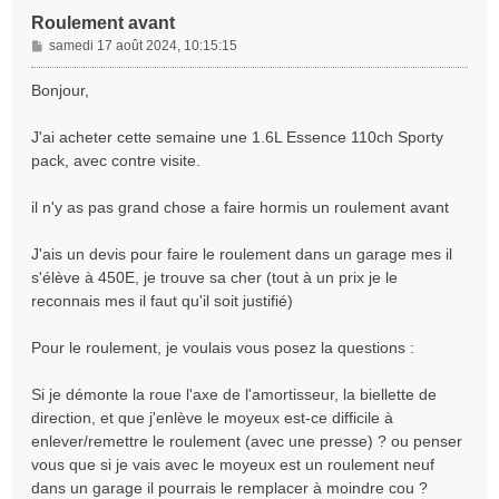
Roulement avant
M
samedi 17 août 2024, 10:15:15
e
s
Bonjour,
s
a
J'ai acheter cette semaine une 1.6L Essence 110ch Sporty
g
pack, avec contre visite.
e
il n'y as pas grand chose a faire hormis un roulement avant
J'ais un devis pour faire le roulement dans un garage mes il
s'élève à 450E, je trouve sa cher (tout à un prix je le
reconnais mes il faut qu'il soit justifié)
Pour le roulement, je voulais vous posez la questions :
Si je démonte la roue l'axe de l'amortisseur, la biellette de
direction, et que j'enlève le moyeux est-ce difficile à
enlever/remettre le roulement (avec une presse) ? ou penser
vous que si je vais avec le moyeux est un roulement neuf
dans un garage il pourrais le remplacer à moindre cou ?