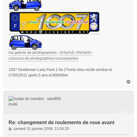
ma galerie de photographies
-
l'eSpAcE cRéAtiOn
-
concours de photographies conceptuelles
1007 Gentleman Lady Pack 1.6e 2Tronic bleu récife vendue le
27/05/2011 après 5 ans et 80000km
H
a
u
t
user850
Invité
Re: changement de roulements de roue avant
M
samedi 31 janvier 2009, 13:24:25
e