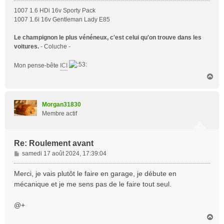
1007 1.6 HDi 16v Sporty Pack
1007 1.6i 16v Gentleman Lady E85
Le champignon le plus vénéneux, c'est celui qu'on trouve dans les
voitures.
- Coluche -
Mon pense-bête
ICI
H
a
u
t
Morgan31830
Membre actif
Re: Roulement avant
M
samedi 17 août 2024, 17:39:04
e
s
Merci, je vais plutôt le faire en garage, je débute en
s
mécanique et je me sens pas de le faire tout seul.
a
g
@+
e
H