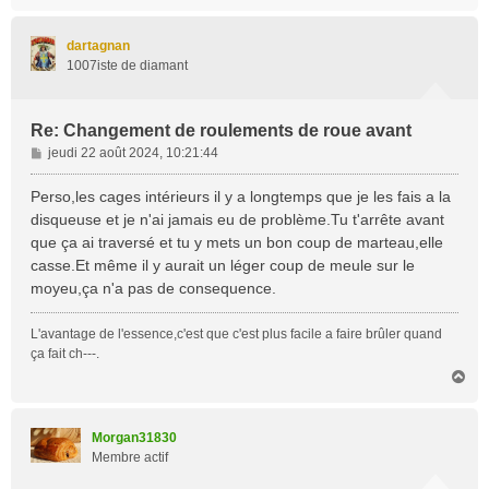
a
u
t
dartagnan
1007iste de diamant
Re: Changement de roulements de roue avant
M
jeudi 22 août 2024, 10:21:44
e
s
Perso,les cages intérieurs il y a longtemps que je les fais a la
s
disqueuse et je n'ai jamais eu de problème.Tu t'arrête avant
a
que ça ai traversé et tu y mets un bon coup de marteau,elle
g
casse.Et même il y aurait un léger coup de meule sur le
e
moyeu,ça n'a pas de consequence.
L'avantage de l'essence,c'est que c'est plus facile a faire brûler quand
ça fait ch---.
H
a
u
t
Morgan31830
Membre actif