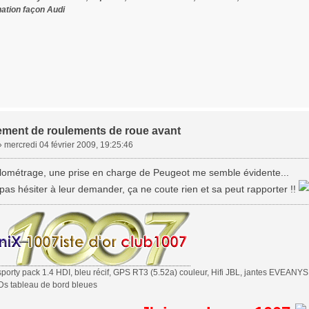
nation façon Audi
ment de roulements de roue avant
»
mercredi 04 février 2009, 19:25:46
kilométrage, une prise en charge de Peugeot me semble évidente...
t pas hésiter à leur demander, ça ne coute rien et sa peut rapporter !!
orty pack 1.4 HDI, bleu récif, GPS RT3 (5.52a) couleur, Hifi JBL, jantes EVEANYS 17
s tableau de bord bleues