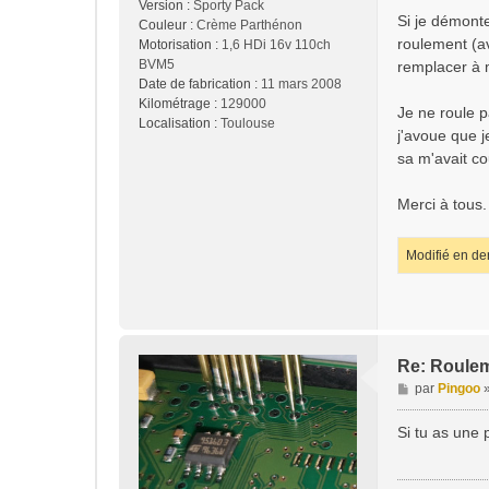
Version :
Sporty Pack
Si je démonte 
Couleur :
Crème Parthénon
roulement (av
Motorisation :
1,6 HDi 16v 110ch
BVM5
remplacer à 
Date de fabrication :
11 mars 2008
Kilométrage :
129000
Je ne roule p
Localisation :
Toulouse
j'avoue que j
sa m'avait co
Merci à tous.
Modifié en de
Re: Roulem
M
par
Pingoo
e
s
Si tu as une 
s
a
g