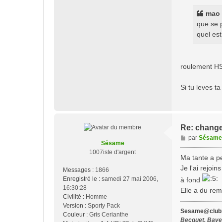
s
s
mao a
a
que se p
g
quel est
e
roulement HS 
Si tu leves t
Re: change
M
par
Sésame
Sésame
e
1007iste d'argent
s
Ma tante a pe
s
Je l'ai rejoin
Messages :
1866
a
Enregistré le :
samedi 27 mai 2006,
à fond
g
16:30:28
Elle a du rem
e
Civilité :
Homme
Version :
Sporty Pack
Sesame@club1
Couleur :
Gris Cerianthe
Becquet, Bavet