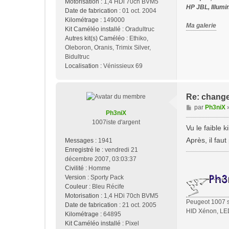
Motorisation :
1,4 HDi 70ch BVM5
HP JBL, Illumi
Date de fabrication :
01 oct. 2004
Kilométrage :
149000
Ma galerie
Kit Caméléo installé :
Oradultruc
Autres kit(s) Caméléo :
Ethiko,
Oleboron, Oranis, Trimix Silver,
Bidultruc
Localisation :
Vénissieux 69
Re: change
M
par
Ph3niX
Ph3niX
e
1007iste d'argent
s
Vu le faible 
s
Après, il fau
Messages :
1941
a
Enregistré le :
vendredi 21
g
décembre 2007, 03:03:37
e
Civilité :
Homme
Version :
Sporty Pack
Couleur :
Bleu Récife
Motorisation :
1,4 HDi 70ch BVM5
Peugeot 1007 sp
Date de fabrication :
21 oct. 2005
HID Xénon, LED
Kilométrage :
64895
Kit Caméléo installé :
Pixel