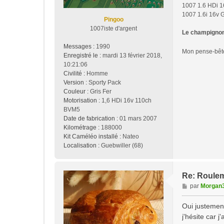
1007 1.6 HDi 1
e
1007 1.6i 16v 
Pingoo
1007iste d'argent
Le champignon 
Messages :
1990
Mon pense-bê
Enregistré le :
mardi 13 février 2018,
10:21:06
Civilité :
Homme
Version :
Sporty Pack
Couleur :
Gris Fer
Motorisation :
1,6 HDi 16v 110ch
BVM5
Date de fabrication :
01 mars 2007
Kilométrage :
188000
Kit Caméléo installé :
Nateo
Localisation :
Guebwiller (68)
Re: Roulem
M
par
Morgan
e
s
Oui justement
s
j'hésite car j
a