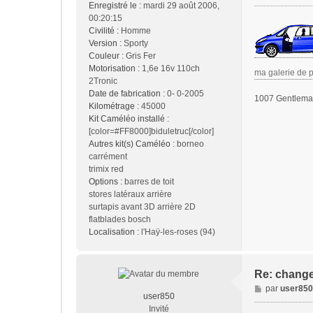
Enregistré le :
mardi 29 août 2006,
g
00:20:15
e
Civilité :
Homme
Version :
Sporty
Couleur :
Gris Fer
Motorisation :
1,6e 16v 110ch
ma galerie de 
2Tronic
Date de fabrication :
0- 0-2005
1007 Gentleman
Kilométrage :
45000
Kit Caméléo installé :
[color=#FF8000]biduletruc[/color]
Autres kit(s) Caméléo :
borneo
carrément
trimix red
Options :
barres de toit
stores latéraux arrière
surtapis avant 3D arrière 2D
flatblades bosch
Localisation :
l'Haÿ-les-roses (94)
Re: change
M
par
user850
user850
e
Invité