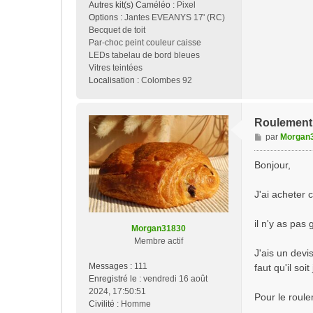
Autres kit(s) Caméléo :
Pixel
Options :
Jantes EVEANYS 17' (RC)
Becquet de toit
Par-choc peint couleur caisse
LEDs tabelau de bord bleues
Vitres teintées
Localisation :
Colombes 92
Roulement
M
par
Morgan
e
s
Bonjour,
s
a
J'ai acheter 
g
e
il n'y as pas
Morgan31830
Membre actif
J'ais un devi
Messages :
111
faut qu'il soit 
Enregistré le :
vendredi 16 août
2024, 17:50:51
Pour le roule
Civilité :
Homme