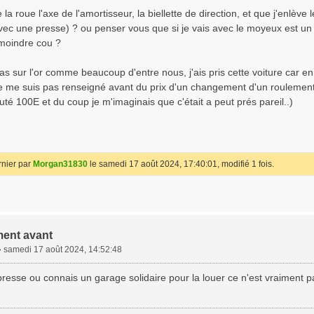
la roue l'axe de l'amortisseur, la biellette de direction, et que j'enlève 
ec une presse) ? ou penser vous que si je vais avec le moyeux est un 
moindre cou ?
as sur l'or comme beaucoup d'entre nous, j'ais pris cette voiture car 
e me suis pas renseigné avant du prix d'un changement d'un roulement ava
uté 100E et du coup je m'imaginais que c'était a peut prés pareil..)
rnier par
Morgan31830
le samedi 17 août 2024, 17:40:01, modifié 1 fois.
ent avant
»
samedi 17 août 2024, 14:52:48
presse ou connais un garage solidaire pour la louer ce n'est vraiment 