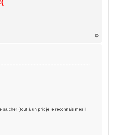
H
a
u
t
 sa cher (tout à un prix je le reconnais mes il