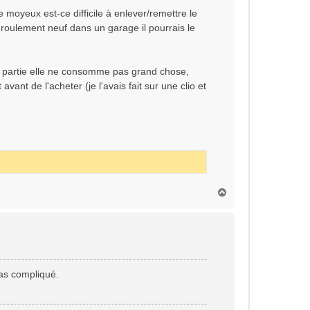
le moyeux est-ce difficile à enlever/remettre le
roulement neuf dans un garage il pourrais le
en partie elle ne consomme pas grand chose,
nt de l'acheter (je l'avais fait sur une clio et
H
a
u
t
pas compliqué.