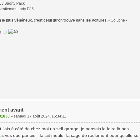
6v Sporty Pack
Gentleman Lady E85
le plus vénéneux, c'est celui qu'on trouve dans les voitures.
- Coluche -
te
ICI
ent avant
31830
»
samedi 17 août 2024, 15:34:11
 j'ais à côté de chez moi un self garage, je pensais le faire là bas..
'ais vus que parfois il fallait meuler la cage de roulement pour qu'elle s