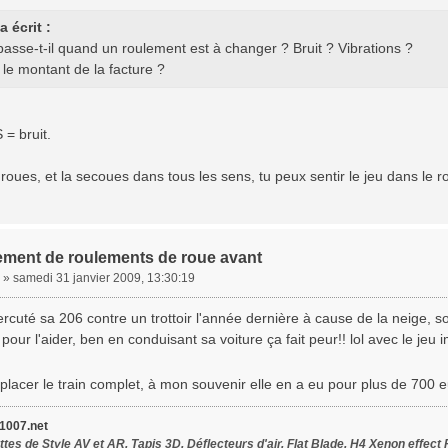
 écrit :
asse-t-il quand un roulement est à changer ? Bruit ? Vibrations ?
 le montant de la facture ?
= bruit.
a roues, et la secoues dans tous les sens, tu peux sentir le jeu dans le 
ment de roulements de roue avant
»
samedi 31 janvier 2009, 13:30:19
rcuté sa 206 contre un trottoir l'année dernière à cause de la neige, s
s pour l'aider, ben en conduisant sa voiture ça fait peur!! lol avec le jeu i
placer le train complet, à mon souvenir elle en a eu pour plus de 700 e
007.net
tes de Style AV et AR, Tapis 3D, Déflecteurs d'air, Flat Blade, H4 Xenon effect 