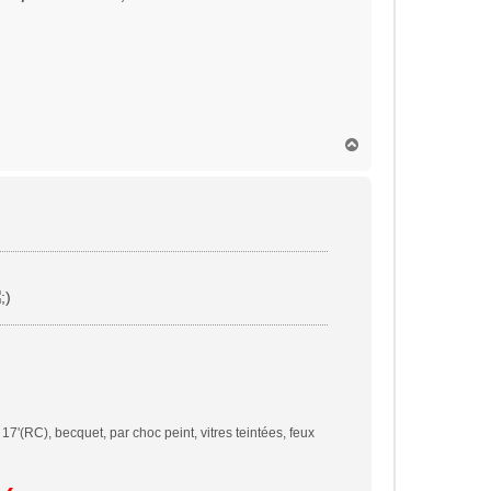
H
a
u
t
'(RC), becquet, par choc peint, vitres teintées, feux