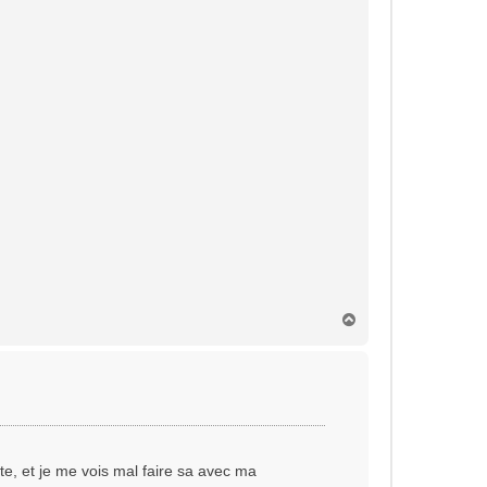
H
a
u
t
orte, et je me vois mal faire sa avec ma