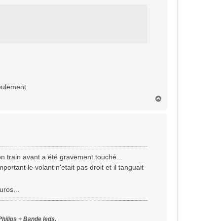
roulement.
H
a
u
t
on train avant a été gravement touché...
mportant le volant n'etait pas droit et il tanguait
uros...
Philips + Bande leds,