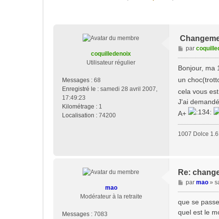
Changemen
M
par
coquille
coquilledenoix
e
Utilisateur régulier
s
Bonjour, ma 
s
un choc(trott
Messages :
68
a
Enregistré le :
samedi 28 avril 2007,
cela vous es
g
17:49:23
e
J'ai demandé 
Kilométrage :
1
A+
Localisation :
74200
1007 Dolce 1.6 
Re: change
M
par
mao
»
s
mao
e
Modérateur à la retraite
s
que se passe-
s
quel est le m
Messages :
7083
a