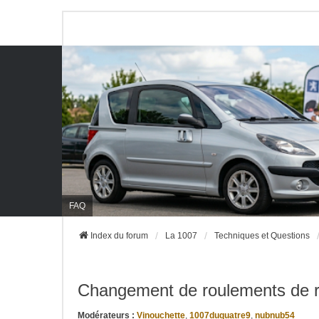
FAQ
Index du forum
La 1007
Techniques et Questions
Changement de roulements de r
Modérateurs :
Vinouchette
,
1007duquatre9
,
nubnub54