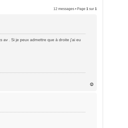
12 messages • Page
1
sur
1
v . Si je peux admettre que à droite j'ai eu
H
a
u
t