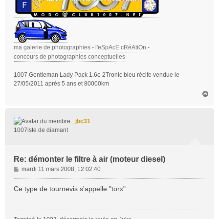
ma galerie de photographies
-
l'eSpAcE cRéAtiOn
-
concours de photographies conceptuelles
1007 Gentleman Lady Pack 1.6e 2Tronic bleu récife vendue le
27/05/2011 après 5 ans et 80000km
H
a
u
t
jbc31
1007iste de diamant
Re: démonter le filtre à air (moteur diesel)
M
mardi 11 mars 2008, 12:02:40
e
s
Ce type de tournevis s'appelle "torx"
s
a
g