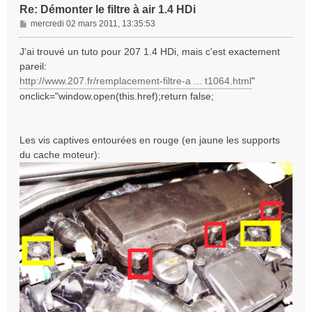
Re: Démonter le filtre à air 1.4 HDi
M
mercredi 02 mars 2011, 13:35:53
e
s
J'ai trouvé un tuto pour 207 1.4 HDi, mais c'est exactement
s
pareil:
a
http://www.207.fr/remplacement-filtre-a ... t1064.html
"
g
onclick="window.open(this.href);return false;
e
Les vis captives entourées en rouge (en jaune les supports
du cache moteur):