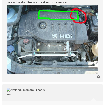
Le cache du filtre à air est entouré en vert:
H
a
u
t
user99
Invité