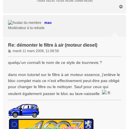
74944 59230 78164 06286 20899 86280
H
a
u
t
mao
Modérateur à la retraite
Re: démonter le filtre à air (moteur diesel)
M
mardi 11 mars 2008, 11:08:56
e
s
quelqu'un connaît le nom de ce style de tournevis ?
s
a
dans mon tutoriel sur le filtre à air moteur essence, j'enlève le
g
bloc complet mais ce n'est effectivement peut-être pas obligé
e
pour changer le filtre ou le nettoyer. Sauf pour ceux qui
veulent également passer le bloc au lave-vaisselle.