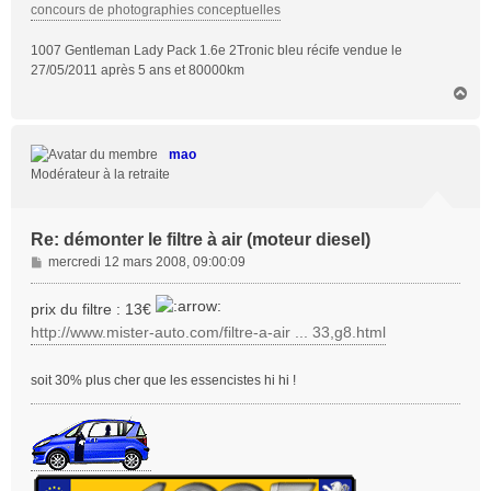
concours de photographies conceptuelles
1007 Gentleman Lady Pack 1.6e 2Tronic bleu récife vendue le
27/05/2011 après 5 ans et 80000km
H
a
u
t
mao
Modérateur à la retraite
Re: démonter le filtre à air (moteur diesel)
M
mercredi 12 mars 2008, 09:00:09
e
s
prix du filtre : 13€
s
http://www.mister-auto.com/filtre-a-air ... 33,g8.html
a
g
e
soit 30% plus cher que les essencistes hi hi !