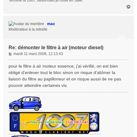
Terminé la 1007, désormais je roule en Juke.
e
H
a
u
t
mao
Modérateur à la retraite
Re: démonter le filtre à air (moteur diesel)
M
mardi 11 mars 2008, 12:13:43
e
s
pour le filtre à air moteur essence, j'ai vérifié, on est bien
s
obligé d'enlever tout le bloc sinon on risque d'abîmer la
a
liaison du filtre au papilloneur et on risque aussi de ne pas
g
pouvoir atteindre certaines vis.
e