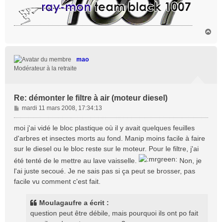
H
a
u
t
mao
Modérateur à la retraite
Re: démonter le filtre à air (moteur diesel)
M
mardi 11 mars 2008, 17:34:13
e
s
moi j'ai vidé le bloc plastique où il y avait quelques feuilles
s
d'arbres et insectes morts au fond. Manip moins facile à faire
a
sur le diesel ou le bloc reste sur le moteur. Pour le filtre, j'ai
g
été tenté de le mettre au lave vaisselle.
Non, je
e
l'ai juste secoué. Je ne sais pas si ça peut se brosser, pas
facile vu comment c'est fait.
Moulagaufre a écrit :
question peut être débile, mais pourquoi ils ont po fait