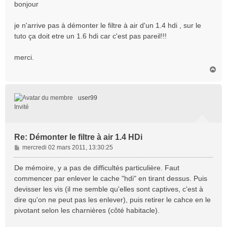
s
bonjour
s
a
je n'arrive pas à démonter le filtre à air d'un 1.4 hdi , sur le
g
tuto ça doit etre un 1.6 hdi car c'est pas pareil!!!
e
merci.
H
a
u
t
user99
Invité
Re: Démonter le filtre à air 1.4 HDi
M
mercredi 02 mars 2011, 13:30:25
e
s
De mémoire, y a pas de difficultés particulière. Faut
s
commencer par enlever le cache "hdi" en tirant dessus. Puis
a
devisser les vis (il me semble qu'elles sont captives, c'est à
g
dire qu'on ne peut pas les enlever), puis retirer le cahce en le
e
pivotant selon les charnières (côté habitacle).