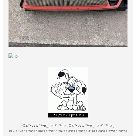
O.o°• ♪♪♫ °º¤ø,¸¸,ø¤º°`°º¤ø,¸ O.o°• ♪♪♫ °º¤ø,¸¸,ø¤º°`°º¤ø,¸
PI = 3.14159 26535 89793 23846 26433 83279 50288 41971 69399 37510 58209