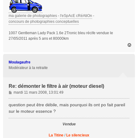
ma galerie de photographies
-
l'eSpAcE cRéAtiOn
-
concours de photographies conceptuelles
1007 Gentleman Lady Pack 1.6e 2Tronic bleu récife vendue le
27/05/2011 après 5 ans et 80000km
H
a
u
t
Moulagaufre
Modérateur à la retraite
Re: démonter le filtre à air (moteur diesel)
M
mardi 11 mars 2008, 13:01:49
e
s
question peut être débile, mais pourquoi ils ont po fait pareil
s
sur le moteur essence ?
a
g
Vendue
e
La Titine
/
Le silencieux