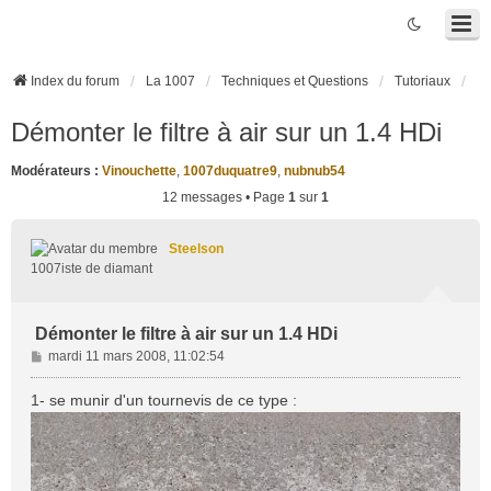
Index du forum
La 1007
Techniques et Questions
Tutoriaux
Démonter le filtre à air sur un 1.4 HDi
Modérateurs :
Vinouchette
,
1007duquatre9
,
nubnub54
12 messages • Page
1
sur
1
Steelson
1007iste de diamant
Démonter le filtre à air sur un 1.4 HDi
M
mardi 11 mars 2008, 11:02:54
e
s
1- se munir d'un tournevis de ce type :
s
a
g
e