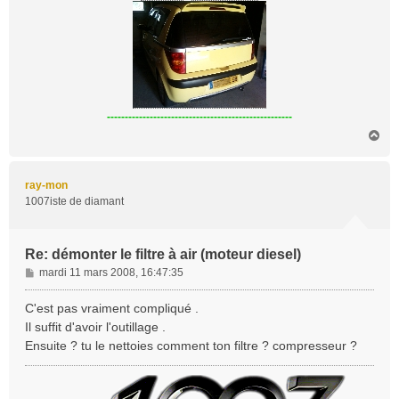
----------------------------------------------------
H
a
u
t
ray-mon
1007iste de diamant
Re: démonter le filtre à air (moteur diesel)
M
mardi 11 mars 2008, 16:47:35
e
s
C'est pas vraiment compliqué .
s
Il suffit d'avoir l'outillage .
a
Ensuite ? tu le nettoies comment ton filtre ? compresseur ?
g
e