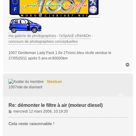
ma galerie de photographies
-
l'eSpAcE cRéAtiOn
-
concours de photographies conceptuelles
1007 Gentleman Lady Pack 1.6e 2Tronic bleu récife vendue le
27/05/2011 après 5 ans et 80000km
H
a
u
t
Steelson
1007iste de diamant
Re: démonter le filtre à air (moteur diesel)
M
mercredi 12 mars 2008, 10:19:20
e
s
Cela reste raisonnable !
s
a