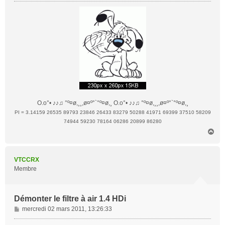
g
e
O.o°• ♪♪♫ °º¤ø,¸¸,ø¤º°`°º¤ø,¸ O.o°• ♪♪♫ °º¤ø,¸¸,ø¤º°`°º¤ø,¸
PI = 3.14159 26535 89793 23846 26433 83279 50288 41971 69399 37510 58209
74944 59230 78164 06286 20899 86280
H
a
u
t
VTCCRX
Membre
Démonter le filtre à air 1.4 HDi
M
mercredi 02 mars 2011, 13:26:33
e