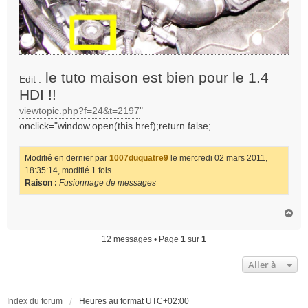
le tuto maison est bien pour le 1.4
Edit :
HDI !!
viewtopic.php?f=24&t=2197
"
onclick="window.open(this.href);return false;
Modifié en dernier par
1007duquatre9
le mercredi 02 mars 2011,
18:35:14, modifié 1 fois.
Raison :
Fusionnage de messages
H
a
u
12 messages • Page
1
sur
1
t
Aller à
Index du forum
Heures au format
UTC+02:00