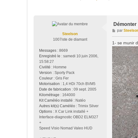
Démonter le
M
par
Steelso
Steelson
e
1007iste de diamant
s
1- se munir d
s
Messages :
8669
a
Enregistré le :
samedi 10 juin 2006,
g
15:58:27
e
Civilité :
Homme
Version :
Sporty Pack
Couleur :
Gris Fer
Motorisation :
1,4 HDi 70ch BVM5
Date de fabrication :
09 sept. 2005
Kilométrage :
164000
Kit Caméléo installé :
Natéo
Autres kit(s) Caméléo :
Trimix Silver
Options :
X Car Link installé +
Interface-diagnostic OBD2 ELM327
+
Speed Visio Nomad Valeo HUD