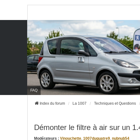
FAQ
Index du forum
La 1007
Techniques et Questions
Démonter le filtre à air sur un 1
Modérateurs :
Vinouchette
,
1007duquatre9
,
nubnub54