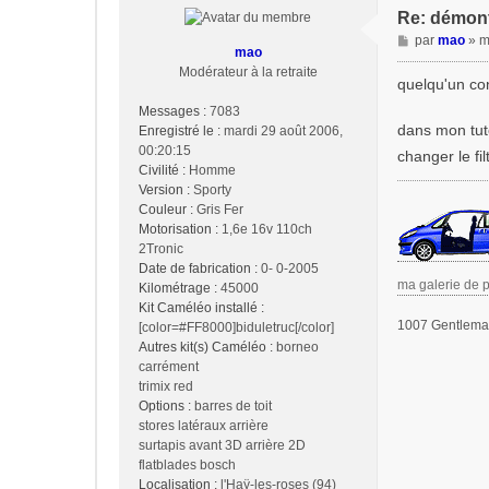
Re: démonte
M
par
mao
»
m
mao
e
Modérateur à la retraite
s
quelqu'un con
s
Messages :
7083
a
dans mon tuto
Enregistré le :
mardi 29 août 2006,
g
00:20:15
changer le fi
e
Civilité :
Homme
Version :
Sporty
Couleur :
Gris Fer
Motorisation :
1,6e 16v 110ch
2Tronic
Date de fabrication :
0- 0-2005
ma galerie de 
Kilométrage :
45000
Kit Caméléo installé :
1007 Gentleman
[color=#FF8000]biduletruc[/color]
Autres kit(s) Caméléo :
borneo
carrément
trimix red
Options :
barres de toit
stores latéraux arrière
surtapis avant 3D arrière 2D
flatblades bosch
Localisation :
l'Haÿ-les-roses (94)