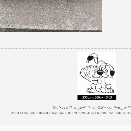
O.o°• ♪♪♫ °º¤ø,¸¸,ø¤º°`°º¤ø,¸ O.o°• ♪♪♫ °º¤ø,¸¸,ø¤º°
PI = 3.14159 26535 89793 23846 26433 83279 50288 41971 69399 37510 58209 74