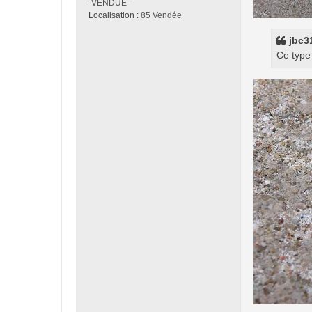
-VENDUE-
Localisation :
85 Vendée
jbc31
Ce type 