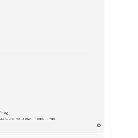
`°º¤ø,¸
944 59230 78164 06286 20899 86280
H
a
u