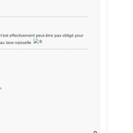
t
 n'est effectivement peut-être pas obligé pour
 au lave-vaisselle.
m
H