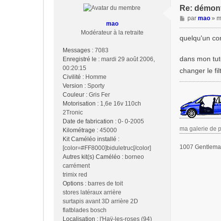
Re: démonte
M
par
mao
»
m
mao
e
Modérateur à la retraite
s
quelqu'un con
s
Messages :
7083
a
dans mon tuto
Enregistré le :
mardi 29 août 2006,
g
00:20:15
changer le fi
e
Civilité :
Homme
Version :
Sporty
Couleur :
Gris Fer
Motorisation :
1,6e 16v 110ch
2Tronic
Date de fabrication :
0- 0-2005
ma galerie de 
Kilométrage :
45000
Kit Caméléo installé :
1007 Gentleman
[color=#FF8000]biduletruc[/color]
Autres kit(s) Caméléo :
borneo
carrément
trimix red
Options :
barres de toit
stores latéraux arrière
surtapis avant 3D arrière 2D
flatblades bosch
Localisation :
l'Haÿ-les-roses (94)