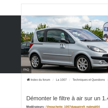
FAQ
Index du forum
La 1007
Techniques et Questions
Démonter le filtre à air sur un 1
Modérateurs :
Vinouchette
,
1007duquatre9
,
nubnub54