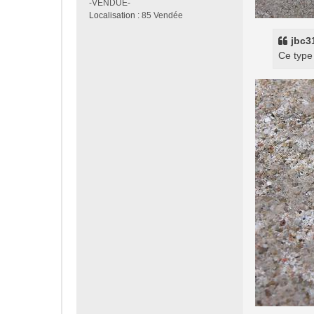
-VENDUE-
Localisation :
85 Vendée
jbc31
Ce type 