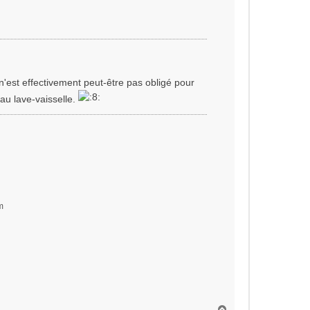
t
 n'est effectivement peut-être pas obligé pour
 au lave-vaisselle.
m
H