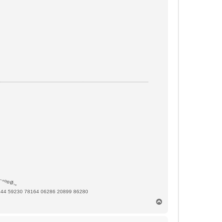
`°º¤ø,¸
944 59230 78164 06286 20899 86280
H
a
u