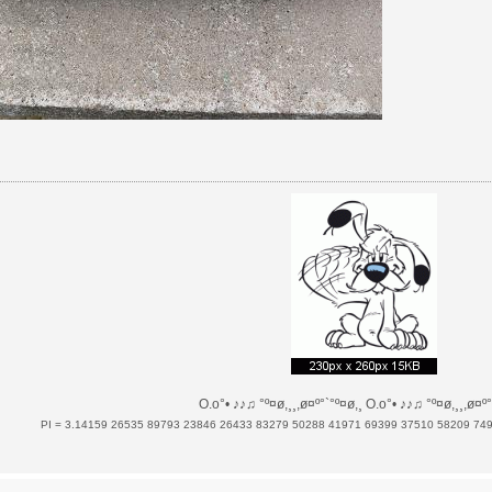
O.o°• ♪♪♫ °º¤ø,¸¸,ø¤º°`°º¤ø,¸ O.o°• ♪♪♫ °º¤ø,¸¸,ø¤º°
PI = 3.14159 26535 89793 23846 26433 83279 50288 41971 69399 37510 58209 74