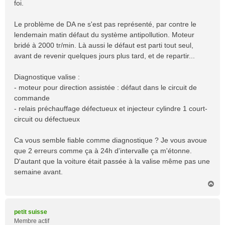
foi.
g
e
Le problème de DA ne s'est pas représenté, par contre le
lendemain matin défaut du système antipollution. Moteur
bridé à 2000 tr/min. Là aussi le défaut est parti tout seul,
avant de revenir quelques jours plus tard, et de repartir...
Diagnostique valise :
- moteur pour direction assistée : défaut dans le circuit de
commande
- relais préchauffage défectueux et injecteur cylindre 1 court-
circuit ou défectueux
Ca vous semble fiable comme diagnostique ? Je vous avoue
que 2 erreurs comme ça à 24h d'intervalle ça m'étonne.
D'autant que la voiture était passée à la valise même pas une
semaine avant.
H
a
u
t
petit suisse
Membre actif