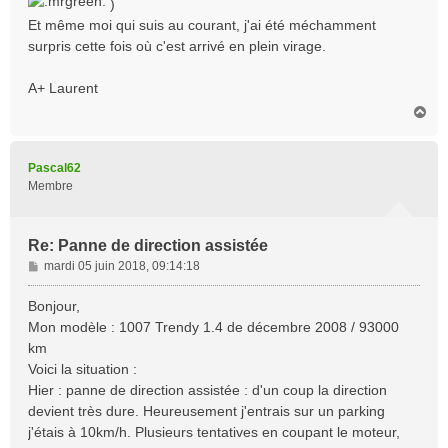
)
Et même moi qui suis au courant, j'ai été méchamment
surpris cette fois où c'est arrivé en plein virage.
A+ Laurent
H
a
u
t
Pascal62
Membre
Re: Panne de direction assistée
M
mardi 05 juin 2018, 09:14:18
e
s
Bonjour,
s
Mon modèle : 1007 Trendy 1.4 de décembre 2008 / 93000
a
km
g
Voici la situation :
e
Hier : panne de direction assistée : d'un coup la direction
devient très dure. Heureusement j'entrais sur un parking
j'étais à 10km/h. Plusieurs tentatives en coupant le moteur,