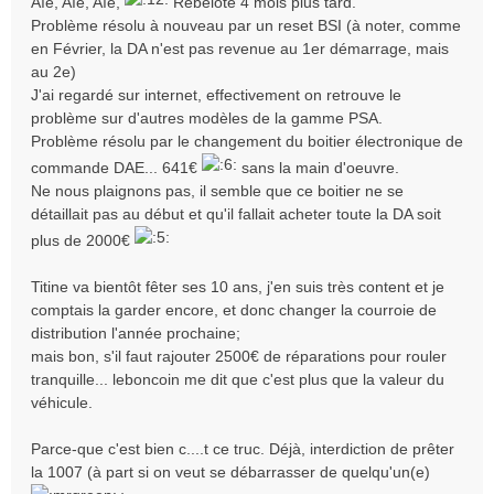
Aïe, Aïe, Aïe,
Rebelote 4 mois plus tard.
g
Problème résolu à nouveau par un reset BSI (à noter, comme
e
en Février, la DA n'est pas revenue au 1er démarrage, mais
au 2e)
J'ai regardé sur internet, effectivement on retrouve le
problème sur d'autres modèles de la gamme PSA.
Problème résolu par le changement du boitier électronique de
commande DAE... 641€
sans la main d'oeuvre.
Ne nous plaignons pas, il semble que ce boitier ne se
détaillait pas au début et qu'il fallait acheter toute la DA soit
plus de 2000€
Titine va bientôt fêter ses 10 ans, j'en suis très content et je
comptais la garder encore, et donc changer la courroie de
distribution l'année prochaine;
mais bon, s'il faut rajouter 2500€ de réparations pour rouler
tranquille... leboncoin me dit que c'est plus que la valeur du
véhicule.
Parce-que c'est bien c....t ce truc. Déjà, interdiction de prêter
la 1007 (à part si on veut se débarrasser de quelqu'un(e)