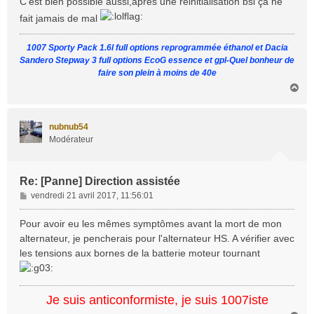
C'est bien possible aussi,après une réinitialisation bsi ça ne
s
fait jamais de mal
a
g
1007 Sporty Pack 1.6l full options reprogrammée éthanol et Dacia
e
Sandero Stepway 3 full options EcoG essence et gpl-Quel bonheur de
faire son plein à moins de 40e
H
a
u
t
nubnub54
Modérateur
Re: [Panne] Direction assistée
M
vendredi 21 avril 2017, 11:56:01
e
s
Pour avoir eu les mêmes symptômes avant la mort de mon
s
alternateur, je pencherais pour l'alternateur HS. A vérifier avec
a
les tensions aux bornes de la batterie moteur tournant
g
e
Je suis anticonformiste, je suis 1007iste