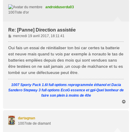
t
androiduserdu03
1007iste d'or
Re: [Panne] Direction assistée
M
mercredi 19 avril 2017, 18:11:41
e
s
Oui fais un essai de réinitialiser ton bsi car certes ta batterie
s
est neuve mais quand tu vois par exemple à norauto le tas de
a
batteries empilées depuis des mois qui sont vendues sans
g
être testées on ne sait jamais ,un coup de malchance et tu es
e
tombé sur une défectueuse peut être.
1007 Sporty Pack 1.6l full options reprogrammée éthanol et Dacia
Sandero Stepway 3 full options EcoG essence et gpl-Quel bonheur de
faire son plein à moins de 40e
H
a
u
t
dartagnan
1007iste de diamant