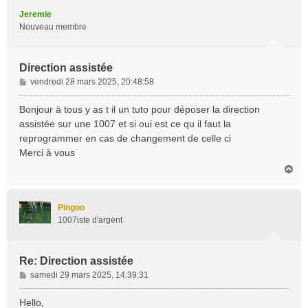
t
Jeremie
Nouveau membre
Direction assistée
M
vendredi 28 mars 2025, 20:48:58
e
s
Bonjour à tous y as t il un tuto pour déposer la direction
s
assistée sur une 1007 et si oui est ce qu il faut la
a
reprogrammer en cas de changement de celle ci
g
Merci à vous
e
H
a
u
t
Pingoo
1007iste d'argent
Re: Direction assistée
M
samedi 29 mars 2025, 14:39:31
e
s
Hello,