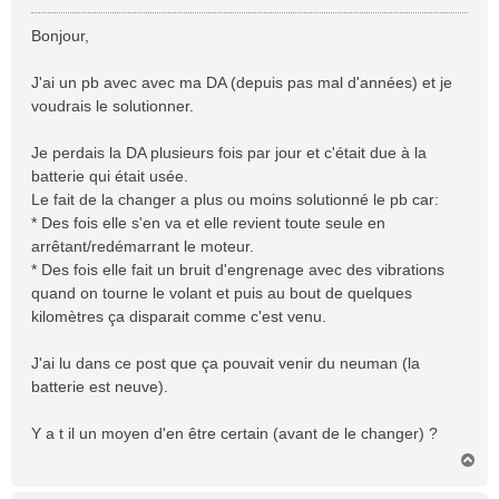
e
s
Bonjour,
s
a
J'ai un pb avec avec ma DA (depuis pas mal d'années) et je
g
voudrais le solutionner.
e
Je perdais la DA plusieurs fois par jour et c'était due à la
batterie qui était usée.
Le fait de la changer a plus ou moins solutionné le pb car:
* Des fois elle s'en va et elle revient toute seule en
arrêtant/redémarrant le moteur.
* Des fois elle fait un bruit d'engrenage avec des vibrations
quand on tourne le volant et puis au bout de quelques
kilomètres ça disparait comme c'est venu.
J'ai lu dans ce post que ça pouvait venir du neuman (la
batterie est neuve).
Y a t il un moyen d'en être certain (avant de le changer) ?
H
a
u