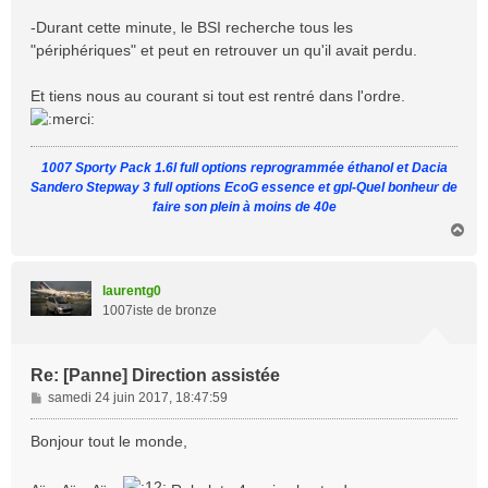
-Durant cette minute, le BSI recherche tous les
"périphériques" et peut en retrouver un qu'il avait perdu.
Et tiens nous au courant si tout est rentré dans l'ordre.
1007 Sporty Pack 1.6l full options reprogrammée éthanol et Dacia
Sandero Stepway 3 full options EcoG essence et gpl-Quel bonheur de
faire son plein à moins de 40e
H
a
u
t
laurentg0
1007iste de bronze
Re: [Panne] Direction assistée
M
samedi 24 juin 2017, 18:47:59
e
s
Bonjour tout le monde,
s
a