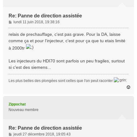
Re: Panne de direction assistée
M
lundi 11 juin 2018, 19:38:16
e
s
relais de prechauffage, c'est pas grave. Pour la DA, laisse
s
comme ça et pour l'injecteur, c'est pour ça que tu etais limité
a
à 2000tr
g
e
Les injecteurs du HDI70 sont parfois un peu fragiles, surtout
si c'est des siemens...
Les plus belles des plongées sont celles que l'on peut raconter
H
a
u
t
Zippochat
Nouveau membre
Re: Panne de direction assistée
M
jeudi 27 décembre 2018, 19:05:43