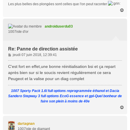
Les plus belles des plongées sont celles que l'on peut raconter
H
a
u
t
androiduserdu03
1007iste d'or
Re: Panne de direction assistée
M
jeudi 07 juin 2018, 12:39:41
e
s
C'est fort en effet,une bonne réinitialisation bsi et ça repart
s
après bien sur si le soucis revient régulièrement ce sera
a
Peugeot et la valise pour un diag complet
g
e
1007 Sporty Pack 1.6l full options reprogrammée éthanol et Dacia
Sandero Stepway 3 full options EcoG essence et gpl-Quel bonheur de
faire son plein à moins de 40e
H
a
u
t
dartagnan
1007iste de diamant