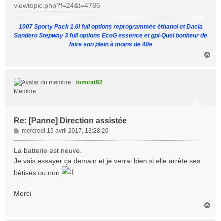
viewtopic.php?f=24&t=4786
1007 Sporty Pack 1.6l full options reprogrammée éthanol et Dacia
Sandero Stepway 3 full options EcoG essence et gpl-Quel bonheur de
faire son plein à moins de 40e
H
a
u
t
tomcat92
Membre
Re: [Panne] Direction assistée
M
mercredi 19 avril 2017, 13:28:20
e
s
La batterie est neuve.
s
Je vais essayer ça demain et je verrai bien si elle arrête ses
a
bêtises ou non
g
e
Merci
H
a
u