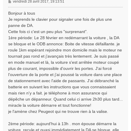
M
vendredi 28 avril 2017, 19:13:51
e
s
Bonjour à tous
s
Je reprends le clavier pour signaler une fois de plus une
a
panne de DA.
g
Cette fois ci c'est un peu plus "surprenant".
e
1ère période: Le 28 février en redémarrant la voiture , la DA
se bloque et le ODB annonce: Boite de vitesse défaillante. je
roule 1km espérant rejoindre mon domicile mais le moteur ne
tournait pas rond et j'avançais très lentement. Je suis passé
en mode manuel et là, la voiture s'est arrêtée moteur coupé
plus de courant, impossible d'ouvrir les portes. J'ai forcé
l'ouverture de la porte et j'ai poussé la voiture dans une place
de stationnement avec l'aide de passants. J'ai débranché la
batterie en suivant les instructions que vous connaissaient
mais rien n'y a fait. je téléphone à mon assurance qui
dépêche un dépanneur. Quand celui ci arrive 2h30 plus tard...
miracle la voiture démarre et tout fonctionne!
je l'amène chez Peugeot qui ne trouve rien à la valise.
2ème période: aujourd'hui à 13h . mon épouse démarre la
voiture, recule et quasi immédiatement la DA se bloque. elle