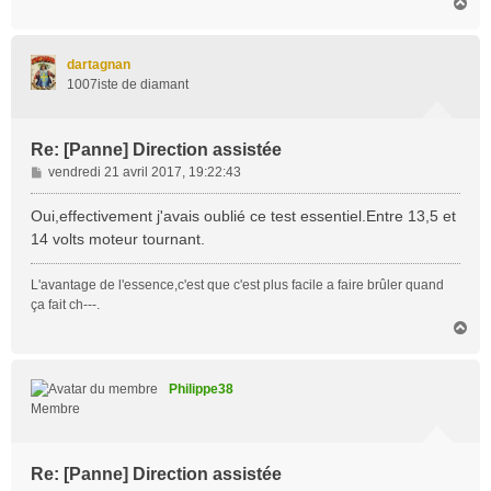
H
a
u
t
dartagnan
1007iste de diamant
Re: [Panne] Direction assistée
M
vendredi 21 avril 2017, 19:22:43
e
s
Oui,effectivement j'avais oublié ce test essentiel.Entre 13,5 et
s
14 volts moteur tournant.
a
g
L'avantage de l'essence,c'est que c'est plus facile a faire brûler quand
e
ça fait ch---.
H
a
u
t
Philippe38
Membre
Re: [Panne] Direction assistée