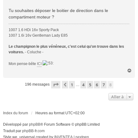
s
a
Tu souhaites déposer le boitier de direction dans le
g
compartiment moteur ?
e
1007 1.6 HDi 16v Sporty Pack
1007 1.6i 16v Gentleman Lady E85
Le champignon le plus vénéneux, c'est celui qu'on trouve dans les
voitures.
- Coluche -
Mon pense-bête
ICI
H
a
u
Page
8
sur
8
1
4
5
6
7
8
Précédente
196 messages
…
t
Aller à
Index du forum
Heures au format
UTC+02:00
Développé par
phpBB
® Forum Software © phpBB Limited
Traduit par
phpBB-fr.com
Style we_universal created by
INVENTEA
|
nextgen