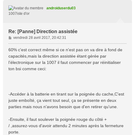
u
t
androiduserdu03
1007iste d'or
Re: [Panne] Direction assistée
M
vendredi 28 avril 2017, 20:42:31
e
s
60% c'est correct même si ce n'est pas on va dire à fond de
s
capacités,mais la direction assistée étant gérée par
a
l’électronique sur la 1007 il faut commencer par réinitialiser
g
ton bsi comme ceci:
e
-Accéder à la batterie en tirant sur la poignée du cache,C'est
juste emboîté, ça vient tout seul, ça se présente en deux
parties mais nous n'avons besoin que d'en retirer qu'une.
-Ensuite, il faut soulever la poignée rouge du côté +
/ ,assurez-vous d'avoir attendu 2 minutes après la fermeture
porte.