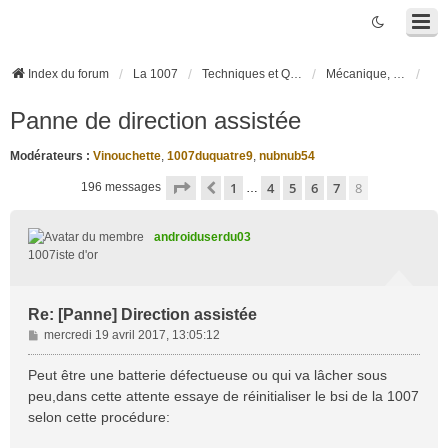
Index du forum
La 1007
Techniques et Questions
Mécanique, liaison au sol et pneumatiques
Panne de direction assistée
Modérateurs :
Vinouchette
,
1007duquatre9
,
nubnub54
Page
8
sur
8
1
4
5
6
7
8
Précédente
196 messages
…
androiduserdu03
1007iste d'or
Re: [Panne] Direction assistée
M
mercredi 19 avril 2017, 13:05:12
e
s
Peut être une batterie défectueuse ou qui va lâcher sous
s
peu,dans cette attente essaye de réinitialiser le bsi de la 1007
a
selon cette procédure:
g
e