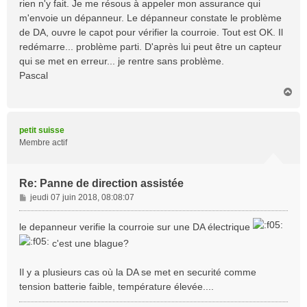
rien n'y fait. Je me résous à appeler mon assurance qui
m'envoie un dépanneur. Le dépanneur constate le problème
de DA, ouvre le capot pour vérifier la courroie. Tout est OK. Il
redémarre... problème parti. D'après lui peut être un capteur
qui se met en erreur... je rentre sans problème.
Pascal
H
a
u
t
petit suisse
Membre actif
Re: Panne de direction assistée
M
jeudi 07 juin 2018, 08:08:07
e
s
le depanneur verifie la courroie sur une DA électrique
s
c'est une blague?
a
g
e
Il y a plusieurs cas où la DA se met en securité comme
tension batterie faible, température élevée....