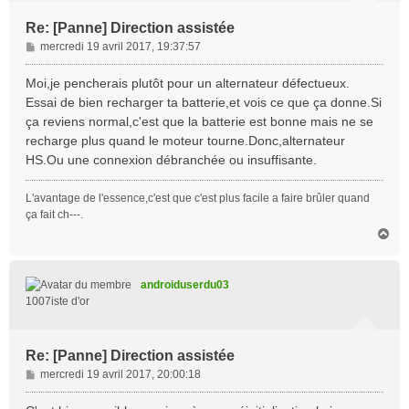
Re: [Panne] Direction assistée
M
mercredi 19 avril 2017, 19:37:57
e
s
Moi,je pencherais plutôt pour un alternateur défectueux.
s
Essai de bien recharger ta batterie,et vois ce que ça donne.Si
a
ça reviens normal,c'est que la batterie est bonne mais ne se
g
recharge plus quand le moteur tourne.Donc,alternateur
e
HS.Ou une connexion débranchée ou insuffisante.
L'avantage de l'essence,c'est que c'est plus facile a faire brûler quand
ça fait ch---.
H
a
u
t
androiduserdu03
1007iste d'or
Re: [Panne] Direction assistée
M
mercredi 19 avril 2017, 20:00:18
e
s