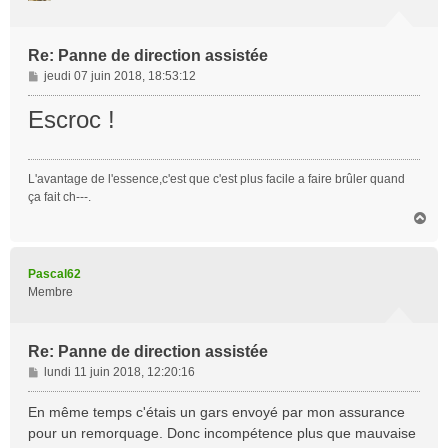
Re: Panne de direction assistée
M
jeudi 07 juin 2018, 18:53:12
e
s
Escroc !
s
a
g
L'avantage de l'essence,c'est que c'est plus facile a faire brûler quand
e
ça fait ch---.
H
a
u
t
Pascal62
Membre
Re: Panne de direction assistée
M
lundi 11 juin 2018, 12:20:16
e
s
En même temps c'étais un gars envoyé par mon assurance
s
pour un remorquage. Donc incompétence plus que mauvaise
a