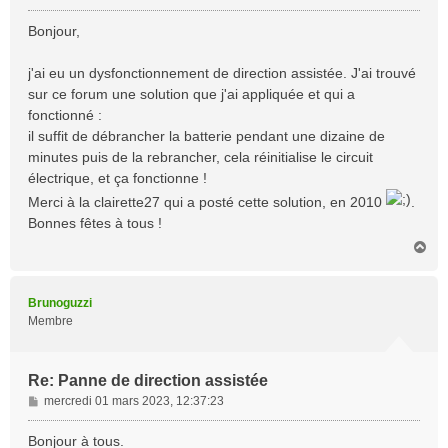
e
s
Bonjour,
s
a
j'ai eu un dysfonctionnement de direction assistée. J'ai trouvé
g
sur ce forum une solution que j'ai appliquée et qui a
e
fonctionné :
il suffit de débrancher la batterie pendant une dizaine de
minutes puis de la rebrancher, cela réinitialise le circuit
électrique, et ça fonctionne !
Merci à la clairette27 qui a posté cette solution, en 2010
.
Bonnes fêtes à tous !
H
a
u
t
Brunoguzzi
Membre
Re: Panne de direction assistée
M
mercredi 01 mars 2023, 12:37:23
e
s
Bonjour à tous.