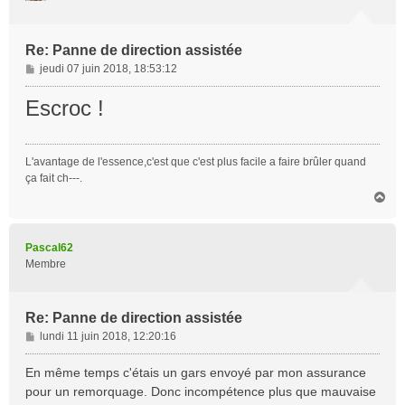
Re: Panne de direction assistée
M
jeudi 07 juin 2018, 18:53:12
e
s
Escroc !
s
a
g
L'avantage de l'essence,c'est que c'est plus facile a faire brûler quand
e
ça fait ch---.
H
a
u
t
Pascal62
Membre
Re: Panne de direction assistée
M
lundi 11 juin 2018, 12:20:16
e
s
En même temps c'étais un gars envoyé par mon assurance
s
pour un remorquage. Donc incompétence plus que mauvaise
a