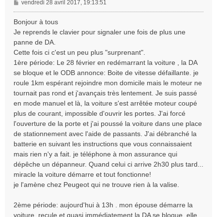
M
vendredi 28 avril 2017, 19:13:51
e
s
Bonjour à tous
s
Je reprends le clavier pour signaler une fois de plus une
a
panne de DA.
g
Cette fois ci c'est un peu plus "surprenant".
e
1ère période: Le 28 février en redémarrant la voiture , la DA
se bloque et le ODB annonce: Boite de vitesse défaillante. je
roule 1km espérant rejoindre mon domicile mais le moteur ne
tournait pas rond et j'avançais très lentement. Je suis passé
en mode manuel et là, la voiture s'est arrêtée moteur coupé
plus de courant, impossible d'ouvrir les portes. J'ai forcé
l'ouverture de la porte et j'ai poussé la voiture dans une place
de stationnement avec l'aide de passants. J'ai débranché la
batterie en suivant les instructions que vous connaissaient
mais rien n'y a fait. je téléphone à mon assurance qui
dépêche un dépanneur. Quand celui ci arrive 2h30 plus tard...
miracle la voiture démarre et tout fonctionne!
je l'amène chez Peugeot qui ne trouve rien à la valise.
2ème période: aujourd'hui à 13h . mon épouse démarre la
voiture, recule et quasi immédiatement la DA se bloque. elle