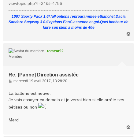
viewtopic.php?f=24&t=4786
1007 Sporty Pack 1.6l full options reprogrammée éthanol et Dacia
Sandero Stepway 3 full options EcoG essence et gpl-Quel bonheur de
faire son plein à moins de 40e
H
a
u
t
tomcat92
Membre
Re: [Panne] Direction assistée
M
mercredi 19 avril 2017, 13:28:20
e
s
La batterie est neuve.
s
Je vais essayer ça demain et je verrai bien si elle arrête ses
a
bêtises ou non
g
e
Merci
H
a
u