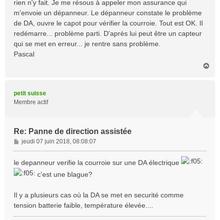
rien n'y fait. Je me résous à appeler mon assurance qui
m'envoie un dépanneur. Le dépanneur constate le problème
de DA, ouvre le capot pour vérifier la courroie. Tout est OK. Il
redémarre... problème parti. D'après lui peut être un capteur
qui se met en erreur... je rentre sans problème.
Pascal
H
a
u
t
petit suisse
Membre actif
Re: Panne de direction assistée
M
jeudi 07 juin 2018, 08:08:07
e
s
le depanneur verifie la courroie sur une DA électrique
s
c'est une blague?
a
g
e
Il y a plusieurs cas où la DA se met en securité comme
tension batterie faible, température élevée....