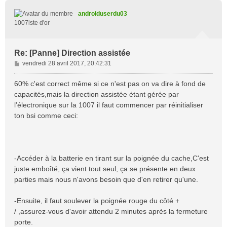
u
t
androiduserdu03
1007iste d'or
Re: [Panne] Direction assistée
M
vendredi 28 avril 2017, 20:42:31
e
s
60% c'est correct même si ce n'est pas on va dire à fond de
s
capacités,mais la direction assistée étant gérée par
a
l’électronique sur la 1007 il faut commencer par réinitialiser
g
ton bsi comme ceci:
e
-Accéder à la batterie en tirant sur la poignée du cache,C'est
juste emboîté, ça vient tout seul, ça se présente en deux
parties mais nous n'avons besoin que d'en retirer qu'une.
-Ensuite, il faut soulever la poignée rouge du côté +
/ ,assurez-vous d'avoir attendu 2 minutes après la fermeture
porte.