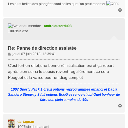
Les plus belles des plongées sont celles que l'on peut raconter
H
a
u
t
androiduserdu03
1007iste d'or
Re: Panne de direction assistée
M
jeudi 07 juin 2018, 12:39:41
e
s
C'est fort en effet,une bonne réinitialisation bsi et ça repart
s
après bien sur si le soucis revient régulièrement ce sera
a
Peugeot et la valise pour un diag complet
g
e
1007 Sporty Pack 1.6l full options reprogrammée éthanol et Dacia
Sandero Stepway 3 full options EcoG essence et gpl-Quel bonheur de
faire son plein à moins de 40e
H
a
u
t
dartagnan
1007iste de diamant