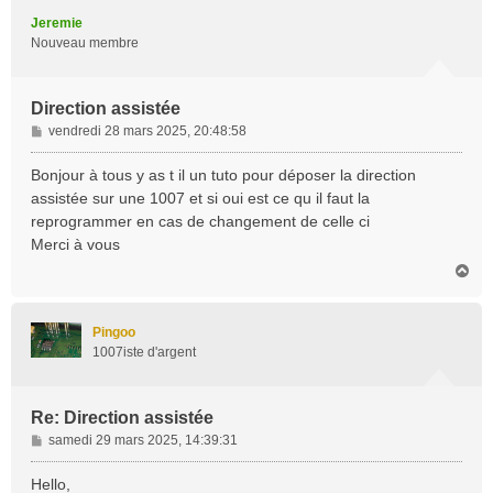
t
Jeremie
Nouveau membre
Direction assistée
M
vendredi 28 mars 2025, 20:48:58
e
s
Bonjour à tous y as t il un tuto pour déposer la direction
s
assistée sur une 1007 et si oui est ce qu il faut la
a
reprogrammer en cas de changement de celle ci
g
Merci à vous
e
H
a
u
t
Pingoo
1007iste d'argent
Re: Direction assistée
M
samedi 29 mars 2025, 14:39:31
e
s
Hello,