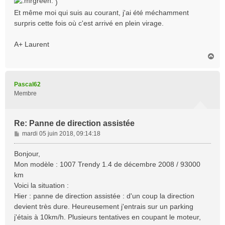
)
Et même moi qui suis au courant, j'ai été méchamment
surpris cette fois où c'est arrivé en plein virage.
A+ Laurent
H
a
u
t
Pascal62
Membre
Re: Panne de direction assistée
M
mardi 05 juin 2018, 09:14:18
e
s
Bonjour,
s
Mon modèle : 1007 Trendy 1.4 de décembre 2008 / 93000
a
km
g
Voici la situation :
e
Hier : panne de direction assistée : d'un coup la direction
devient très dure. Heureusement j'entrais sur un parking
j'étais à 10km/h. Plusieurs tentatives en coupant le moteur,