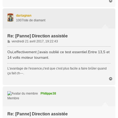
H
a
u
t
dartagnan
1007iste de diamant
Re: [Panne] Direction assistée
M
vendredi 21 avril 2017, 19:22:43
e
s
Oui,effectivement j'avais oublié ce test essentiel.Entre 13,5 et
s
14 volts moteur tournant.
a
g
L'avantage de l'essence,c'est que c'est plus facile a faire brûler quand
e
ça fait ch---.
H
a
u
t
Philippe38
Membre
Re: [Panne] Direction assistée