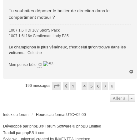
s
a
Tu souhaites déposer le boitier de direction dans le
g
compartiment moteur ?
e
1007 1.6 HDi 16v Sporty Pack
1007 1.6i 16v Gentleman Lady E85
Le champignon le plus vénéneux, c'est celui qu'on trouve dans les
voitures.
- Coluche -
Mon pense-bête
ICI
H
a
u
Page
8
sur
8
1
4
5
6
7
8
Précédente
196 messages
…
t
Aller à
Index du forum
Heures au format
UTC+02:00
Développé par
phpBB
® Forum Software © phpBB Limited
Traduit par
phpBB-fr.com
Style we_universal created by
INVENTEA
|
nextgen