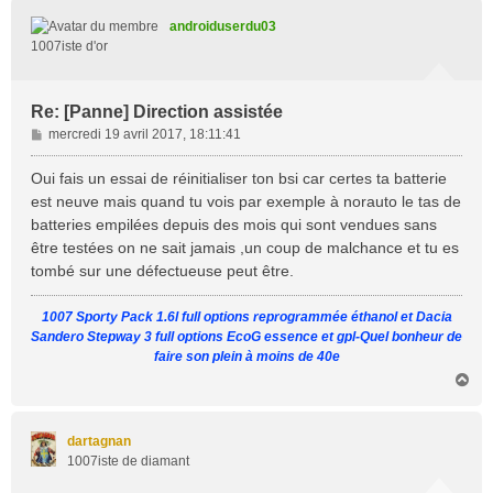
t
androiduserdu03
1007iste d'or
Re: [Panne] Direction assistée
M
mercredi 19 avril 2017, 18:11:41
e
s
Oui fais un essai de réinitialiser ton bsi car certes ta batterie
s
est neuve mais quand tu vois par exemple à norauto le tas de
a
batteries empilées depuis des mois qui sont vendues sans
g
être testées on ne sait jamais ,un coup de malchance et tu es
e
tombé sur une défectueuse peut être.
1007 Sporty Pack 1.6l full options reprogrammée éthanol et Dacia
Sandero Stepway 3 full options EcoG essence et gpl-Quel bonheur de
faire son plein à moins de 40e
H
a
u
t
dartagnan
1007iste de diamant