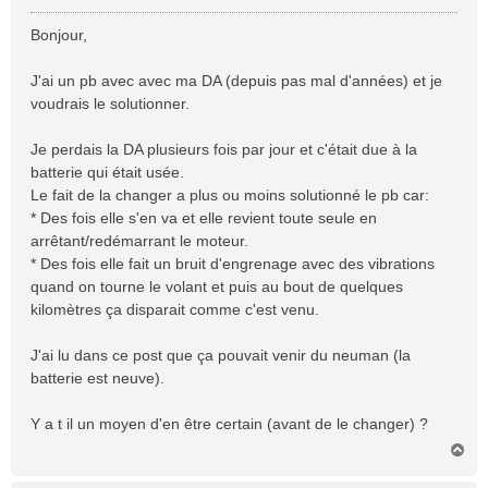
e
s
Bonjour,
s
a
J'ai un pb avec avec ma DA (depuis pas mal d'années) et je
g
voudrais le solutionner.
e
Je perdais la DA plusieurs fois par jour et c'était due à la
batterie qui était usée.
Le fait de la changer a plus ou moins solutionné le pb car:
* Des fois elle s'en va et elle revient toute seule en
arrêtant/redémarrant le moteur.
* Des fois elle fait un bruit d'engrenage avec des vibrations
quand on tourne le volant et puis au bout de quelques
kilomètres ça disparait comme c'est venu.
J'ai lu dans ce post que ça pouvait venir du neuman (la
batterie est neuve).
Y a t il un moyen d'en être certain (avant de le changer) ?
H
a
u