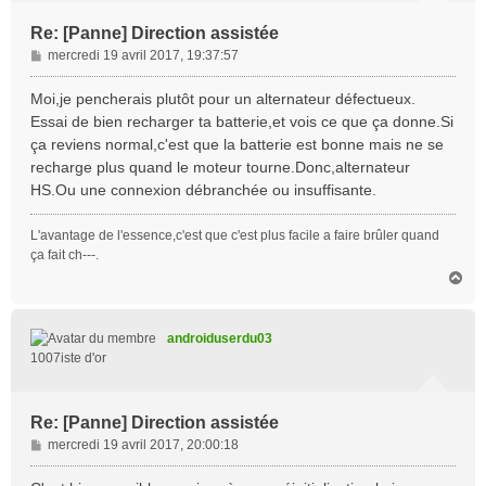
Re: [Panne] Direction assistée
M
mercredi 19 avril 2017, 19:37:57
e
s
Moi,je pencherais plutôt pour un alternateur défectueux.
s
Essai de bien recharger ta batterie,et vois ce que ça donne.Si
a
ça reviens normal,c'est que la batterie est bonne mais ne se
g
recharge plus quand le moteur tourne.Donc,alternateur
e
HS.Ou une connexion débranchée ou insuffisante.
L'avantage de l'essence,c'est que c'est plus facile a faire brûler quand
ça fait ch---.
H
a
u
t
androiduserdu03
1007iste d'or
Re: [Panne] Direction assistée
M
mercredi 19 avril 2017, 20:00:18
e
s