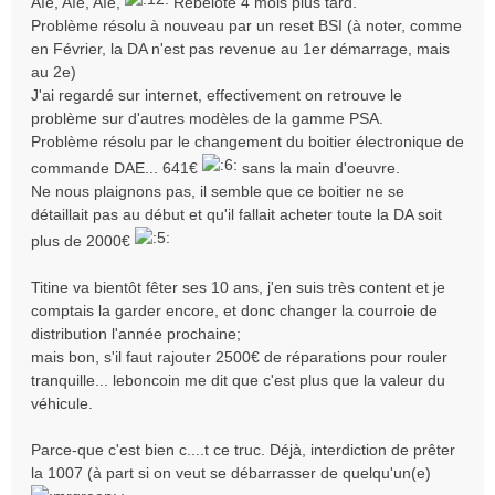
Aïe, Aïe, Aïe,
Rebelote 4 mois plus tard.
g
Problème résolu à nouveau par un reset BSI (à noter, comme
e
en Février, la DA n'est pas revenue au 1er démarrage, mais
au 2e)
J'ai regardé sur internet, effectivement on retrouve le
problème sur d'autres modèles de la gamme PSA.
Problème résolu par le changement du boitier électronique de
commande DAE... 641€
sans la main d'oeuvre.
Ne nous plaignons pas, il semble que ce boitier ne se
détaillait pas au début et qu'il fallait acheter toute la DA soit
plus de 2000€
Titine va bientôt fêter ses 10 ans, j'en suis très content et je
comptais la garder encore, et donc changer la courroie de
distribution l'année prochaine;
mais bon, s'il faut rajouter 2500€ de réparations pour rouler
tranquille... leboncoin me dit que c'est plus que la valeur du
véhicule.
Parce-que c'est bien c....t ce truc. Déjà, interdiction de prêter
la 1007 (à part si on veut se débarrasser de quelqu'un(e)