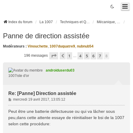
Index du forum
La 1007
Techniques et Questions
Mécanique, liaison au sol et pneumatiques
Panne de direction assistée
Modérateurs :
Vinouchette
,
1007duquatre9
,
nubnub54
Page
8
sur
8
1
4
5
6
7
8
Précédente
196 messages
…
androiduserdu03
1007iste d'or
Re: [Panne] Direction assistée
M
mercredi 19 avril 2017, 13:05:12
e
s
Peut être une batterie défectueuse ou qui va lâcher sous
s
peu,dans cette attente essaye de réinitialiser le bsi de la 1007
a
selon cette procédure:
g
e