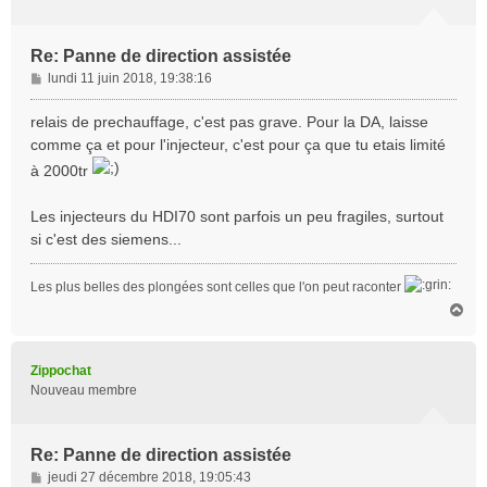
Re: Panne de direction assistée
M
lundi 11 juin 2018, 19:38:16
e
s
relais de prechauffage, c'est pas grave. Pour la DA, laisse
s
comme ça et pour l'injecteur, c'est pour ça que tu etais limité
a
à 2000tr
g
e
Les injecteurs du HDI70 sont parfois un peu fragiles, surtout
si c'est des siemens...
Les plus belles des plongées sont celles que l'on peut raconter
H
a
u
t
Zippochat
Nouveau membre
Re: Panne de direction assistée
M
jeudi 27 décembre 2018, 19:05:43