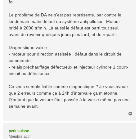
foi.
g
e
Le problème de DA ne s'est pas représenté, par contre le
lendemain matin défaut du système antipollution. Moteur
bridé à 2000 tr/min. Là aussi le défaut est parti tout seul,
avant de revenir quelques jours plus tard, et de repartir...
Diagnostique valise :
- moteur pour direction assistée : défaut dans le circuit de
commande
- relais préchauffage défectueux et injecteur cylindre 1 court-
circuit ou défectueux
Ca vous semble fiable comme diagnostique ? Je vous avoue
que 2 erreurs comme ça à 24h d'intervalle ça m'étonne.
D'autant que la voiture était passée à la valise même pas une
semaine avant.
H
a
u
t
petit suisse
Membre actif