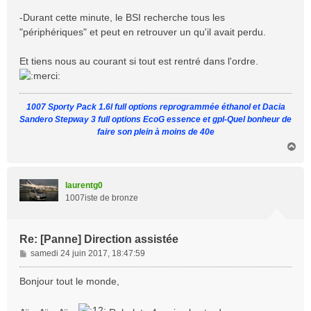
-Durant cette minute, le BSI recherche tous les
"périphériques" et peut en retrouver un qu'il avait perdu.
Et tiens nous au courant si tout est rentré dans l'ordre.
1007 Sporty Pack 1.6l full options reprogrammée éthanol et Dacia
Sandero Stepway 3 full options EcoG essence et gpl-Quel bonheur de
faire son plein à moins de 40e
H
a
u
t
laurentg0
1007iste de bronze
Re: [Panne] Direction assistée
M
samedi 24 juin 2017, 18:47:59
e
s
Bonjour tout le monde,
s
a