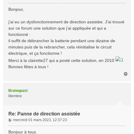
e
s
Bonjour,
s
a
j'ai eu un dysfonctionnement de direction assistée. J'ai trouvé
g
sur ce forum une solution que j'ai appliquée et qui a
e
fonctionné :
il suffit de débrancher la batterie pendant une dizaine de
minutes puis de la rebrancher, cela réinitialise le circuit
électrique, et ça fonctionne !
Merci à la clairette27 qui a posté cette solution, en 2010
.
Bonnes fêtes à tous !
H
a
u
t
Brunoguzzi
Membre
Re: Panne de direction assistée
M
mercredi 01 mars 2023, 12:37:23
e
s
Bonjour à tous.