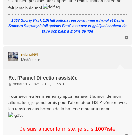
C'est bien possible aussi,après une réinitialisation bsi ça ne
s
fait jamais de mal
a
g
1007 Sporty Pack 1.6l full options reprogrammée éthanol et Dacia
e
Sandero Stepway 3 full options EcoG essence et gpl-Quel bonheur de
faire son plein à moins de 40e
H
a
u
t
nubnub54
Modérateur
Re: [Panne] Direction assistée
M
vendredi 21 avril 2017, 11:56:01
e
s
Pour avoir eu les mêmes symptômes avant la mort de mon
s
alternateur, je pencherais pour l'alternateur HS. A vérifier avec
a
les tensions aux bornes de la batterie moteur tournant
g
e
Je suis anticonformiste, je suis 1007iste