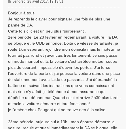
M
vendredi 28 avril 2017, 19:13:51
e
s
Bonjour à tous
s
Je reprends le clavier pour signaler une fois de plus une
a
panne de DA.
g
Cette fois ci c'est un peu plus "surprenant".
e
1ère période: Le 28 février en redémarrant la voiture , la DA
se bloque et le ODB annonce: Boite de vitesse défaillante. je
roule 1km espérant rejoindre mon domicile mais le moteur ne
tournait pas rond et j'avançais très lentement. Je suis passé
en mode manuel et là, la voiture s'est arrêtée moteur coupé
plus de courant, impossible d'ouvrir les portes. J'ai forcé
l'ouverture de la porte et j'ai poussé la voiture dans une place
de stationnement avec l'aide de passants. J'ai débranché la
batterie en suivant les instructions que vous connaissaient
mais rien n'y a fait. je téléphone à mon assurance qui
dépêche un dépanneur. Quand celui ci arrive 2h30 plus tard...
miracle la voiture démarre et tout fonctionne!
je l'amène chez Peugeot qui ne trouve rien à la valise.
2ème période: aujourd'hui à 13h . mon épouse démarre la
voiture, recule et quasi immédiatement la DA se bloque. elle