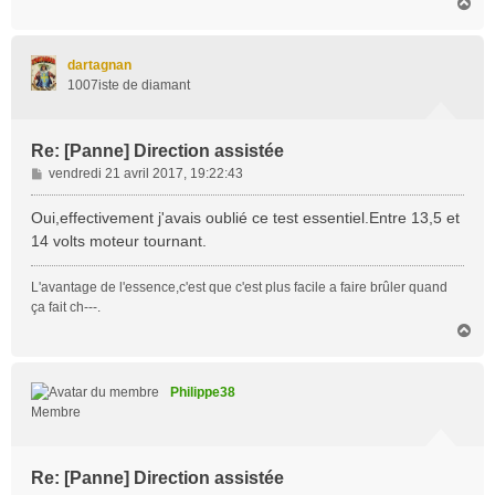
H
a
u
t
dartagnan
1007iste de diamant
Re: [Panne] Direction assistée
M
vendredi 21 avril 2017, 19:22:43
e
s
Oui,effectivement j'avais oublié ce test essentiel.Entre 13,5 et
s
14 volts moteur tournant.
a
g
L'avantage de l'essence,c'est que c'est plus facile a faire brûler quand
e
ça fait ch---.
H
a
u
t
Philippe38
Membre
Re: [Panne] Direction assistée