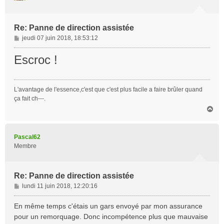
Re: Panne de direction assistée
M
jeudi 07 juin 2018, 18:53:12
e
s
Escroc !
s
a
g
L'avantage de l'essence,c'est que c'est plus facile a faire brûler quand
e
ça fait ch---.
H
a
u
t
Pascal62
Membre
Re: Panne de direction assistée
M
lundi 11 juin 2018, 12:20:16
e
s
En même temps c'étais un gars envoyé par mon assurance
s
pour un remorquage. Donc incompétence plus que mauvaise
a