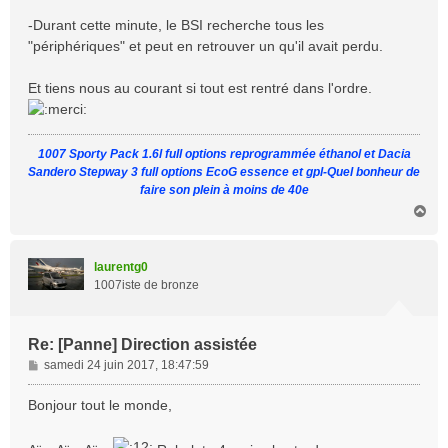
-Durant cette minute, le BSI recherche tous les
"périphériques" et peut en retrouver un qu'il avait perdu.
Et tiens nous au courant si tout est rentré dans l'ordre.
1007 Sporty Pack 1.6l full options reprogrammée éthanol et Dacia
Sandero Stepway 3 full options EcoG essence et gpl-Quel bonheur de
faire son plein à moins de 40e
H
a
u
t
laurentg0
1007iste de bronze
Re: [Panne] Direction assistée
M
samedi 24 juin 2017, 18:47:59
e
s
Bonjour tout le monde,
s
a