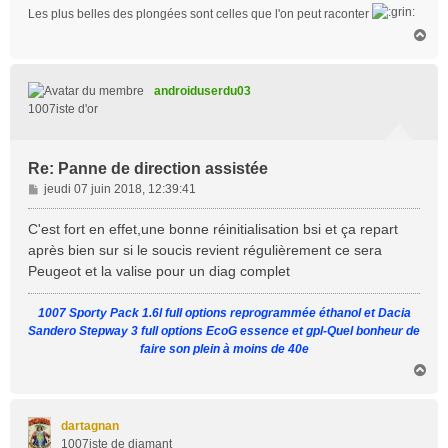
Les plus belles des plongées sont celles que l'on peut raconter
H
a
u
t
androiduserdu03
1007iste d'or
Re: Panne de direction assistée
M
jeudi 07 juin 2018, 12:39:41
e
s
C'est fort en effet,une bonne réinitialisation bsi et ça repart
s
après bien sur si le soucis revient régulièrement ce sera
a
Peugeot et la valise pour un diag complet
g
e
1007 Sporty Pack 1.6l full options reprogrammée éthanol et Dacia
Sandero Stepway 3 full options EcoG essence et gpl-Quel bonheur de
faire son plein à moins de 40e
H
a
u
t
dartagnan
1007iste de diamant