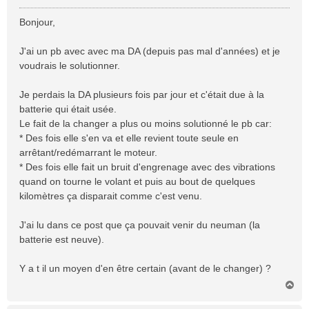
e
s
Bonjour,
s
a
J'ai un pb avec avec ma DA (depuis pas mal d'années) et je
g
voudrais le solutionner.
e
Je perdais la DA plusieurs fois par jour et c'était due à la
batterie qui était usée.
Le fait de la changer a plus ou moins solutionné le pb car:
* Des fois elle s'en va et elle revient toute seule en
arrêtant/redémarrant le moteur.
* Des fois elle fait un bruit d'engrenage avec des vibrations
quand on tourne le volant et puis au bout de quelques
kilomètres ça disparait comme c'est venu.
J'ai lu dans ce post que ça pouvait venir du neuman (la
batterie est neuve).
Y a t il un moyen d'en être certain (avant de le changer) ?
H
a
u