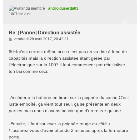
u
t
androiduserdu03
1007iste d'or
Re: [Panne] Direction assistée
M
vendredi 28 avril 2017, 20:42:31
e
s
60% c'est correct même si ce n'est pas on va dire à fond de
s
capacités,mais la direction assistée étant gérée par
a
l’électronique sur la 1007 il faut commencer par réinitialiser
g
ton bsi comme ceci:
e
-Accéder à la batterie en tirant sur la poignée du cache,C'est
juste emboîté, ça vient tout seul, ça se présente en deux
parties mais nous n'avons besoin que d'en retirer qu'une.
-Ensuite, il faut soulever la poignée rouge du côté +
/ ,assurez-vous d'avoir attendu 2 minutes après la fermeture
porte.