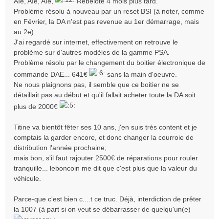
Aïe, Aïe, Aïe,
Rebelote 4 mois plus tard.
g
Problème résolu à nouveau par un reset BSI (à noter, comme
e
en Février, la DA n'est pas revenue au 1er démarrage, mais
au 2e)
J'ai regardé sur internet, effectivement on retrouve le
problème sur d'autres modèles de la gamme PSA.
Problème résolu par le changement du boitier électronique de
commande DAE... 641€
sans la main d'oeuvre.
Ne nous plaignons pas, il semble que ce boitier ne se
détaillait pas au début et qu'il fallait acheter toute la DA soit
plus de 2000€
Titine va bientôt fêter ses 10 ans, j'en suis très content et je
comptais la garder encore, et donc changer la courroie de
distribution l'année prochaine;
mais bon, s'il faut rajouter 2500€ de réparations pour rouler
tranquille... leboncoin me dit que c'est plus que la valeur du
véhicule.
Parce-que c'est bien c....t ce truc. Déjà, interdiction de prêter
la 1007 (à part si on veut se débarrasser de quelqu'un(e)