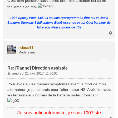
C'est bien possible aussi,après une réinitialisation bsi ça ne
s
fait jamais de mal
a
g
1007 Sporty Pack 1.6l full options reprogrammée éthanol et Dacia
e
Sandero Stepway 3 full options EcoG essence et gpl-Quel bonheur de
faire son plein à moins de 40e
H
a
u
t
nubnub54
Modérateur
Re: [Panne] Direction assistée
M
vendredi 21 avril 2017, 11:56:01
e
s
Pour avoir eu les mêmes symptômes avant la mort de mon
s
alternateur, je pencherais pour l'alternateur HS. A vérifier avec
a
les tensions aux bornes de la batterie moteur tournant
g
e
Je suis anticonformiste, je suis 1007iste