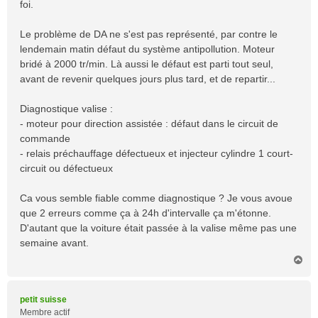
foi.
g
e
Le problème de DA ne s'est pas représenté, par contre le
lendemain matin défaut du système antipollution. Moteur
bridé à 2000 tr/min. Là aussi le défaut est parti tout seul,
avant de revenir quelques jours plus tard, et de repartir...
Diagnostique valise :
- moteur pour direction assistée : défaut dans le circuit de
commande
- relais préchauffage défectueux et injecteur cylindre 1 court-
circuit ou défectueux
Ca vous semble fiable comme diagnostique ? Je vous avoue
que 2 erreurs comme ça à 24h d'intervalle ça m'étonne.
D'autant que la voiture était passée à la valise même pas une
semaine avant.
H
a
u
t
petit suisse
Membre actif