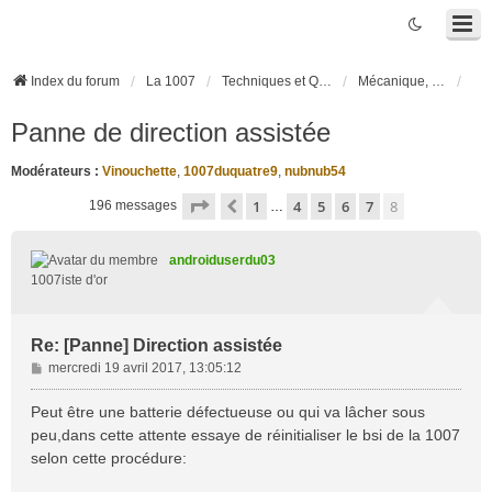
Index du forum
La 1007
Techniques et Questions
Mécanique, liaison au sol et pneumatiques
Panne de direction assistée
Modérateurs :
Vinouchette
,
1007duquatre9
,
nubnub54
Page
8
sur
8
1
4
5
6
7
8
Précédente
196 messages
…
androiduserdu03
1007iste d'or
Re: [Panne] Direction assistée
M
mercredi 19 avril 2017, 13:05:12
e
s
Peut être une batterie défectueuse ou qui va lâcher sous
s
peu,dans cette attente essaye de réinitialiser le bsi de la 1007
a
selon cette procédure:
g
e