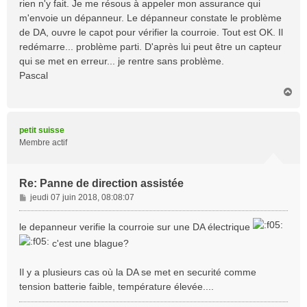
rien n'y fait. Je me résous à appeler mon assurance qui
m'envoie un dépanneur. Le dépanneur constate le problème
de DA, ouvre le capot pour vérifier la courroie. Tout est OK. Il
redémarre... problème parti. D'après lui peut être un capteur
qui se met en erreur... je rentre sans problème.
Pascal
H
a
u
t
petit suisse
Membre actif
Re: Panne de direction assistée
M
jeudi 07 juin 2018, 08:08:07
e
s
le depanneur verifie la courroie sur une DA électrique
s
c'est une blague?
a
g
e
Il y a plusieurs cas où la DA se met en securité comme
tension batterie faible, température élevée....