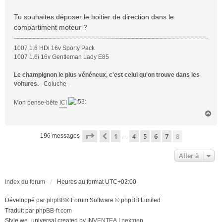
s
a
Tu souhaites déposer le boitier de direction dans le
g
compartiment moteur ?
e
1007 1.6 HDi 16v Sporty Pack
1007 1.6i 16v Gentleman Lady E85
Le champignon le plus vénéneux, c'est celui qu'on trouve dans les
voitures.
- Coluche -
Mon pense-bête
ICI
H
a
u
Page
8
sur
8
1
4
5
6
7
8
Précédente
196 messages
…
t
Aller à
Index du forum
Heures au format
UTC+02:00
Développé par
phpBB
® Forum Software © phpBB Limited
Traduit par
phpBB-fr.com
Style we_universal created by
INVENTEA
|
nextgen