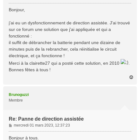
e
s
Bonjour,
s
a
j'ai eu un dysfonctionnement de direction assistée. J'ai trouvé
g
sur ce forum une solution que j'ai appliquée et qui a
e
fonctionné :
il suffit de débrancher la batterie pendant une dizaine de
minutes puis de la rebrancher, cela réinitialise le circuit
électrique, et ça fonctionne !
Merci à la clairette27 qui a posté cette solution, en 2010
.
Bonnes fêtes à tous !
H
a
u
t
Brunoguzzi
Membre
Re: Panne de direction assistée
M
mercredi 01 mars 2023, 12:37:23
e
s
Bonjour à tous.