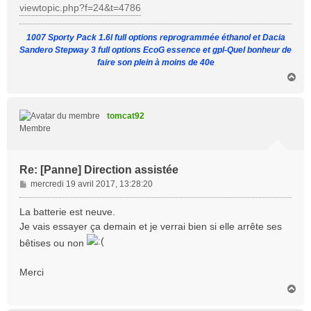
viewtopic.php?f=24&t=4786
1007 Sporty Pack 1.6l full options reprogrammée éthanol et Dacia
Sandero Stepway 3 full options EcoG essence et gpl-Quel bonheur de
faire son plein à moins de 40e
H
a
u
t
tomcat92
Membre
Re: [Panne] Direction assistée
M
mercredi 19 avril 2017, 13:28:20
e
s
La batterie est neuve.
s
Je vais essayer ça demain et je verrai bien si elle arrête ses
a
bêtises ou non
g
e
Merci
H
a
u