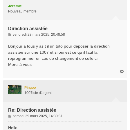
t
Jeremie
Nouveau membre
Direction assistée
M
vendredi 28 mars 2025, 20:48:58
e
s
Bonjour à tous y as t il un tuto pour déposer la direction
s
assistée sur une 1007 et si oui est ce qu il faut la
a
reprogrammer en cas de changement de celle ci
g
Merci à vous
e
H
a
u
t
Pingoo
1007iste d'argent
Re: Direction assistée
M
samedi 29 mars 2025, 14:39:31
e
s
Hello,