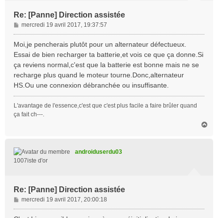
Re: [Panne] Direction assistée
M
mercredi 19 avril 2017, 19:37:57
e
s
Moi,je pencherais plutôt pour un alternateur défectueux.
s
Essai de bien recharger ta batterie,et vois ce que ça donne.Si
a
ça reviens normal,c'est que la batterie est bonne mais ne se
g
recharge plus quand le moteur tourne.Donc,alternateur
e
HS.Ou une connexion débranchée ou insuffisante.
L'avantage de l'essence,c'est que c'est plus facile a faire brûler quand
ça fait ch---.
H
a
u
t
androiduserdu03
1007iste d'or
Re: [Panne] Direction assistée
M
mercredi 19 avril 2017, 20:00:18
e
s