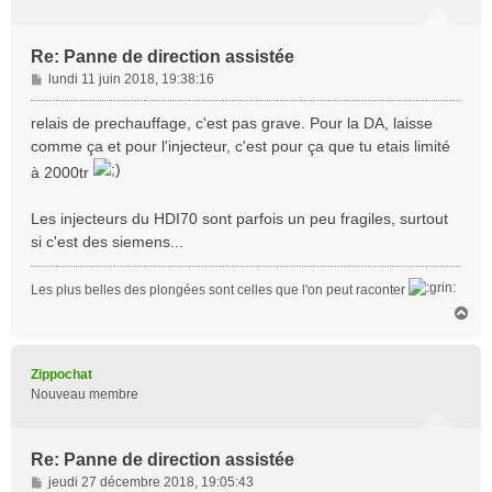
Re: Panne de direction assistée
M
lundi 11 juin 2018, 19:38:16
e
s
relais de prechauffage, c'est pas grave. Pour la DA, laisse
s
comme ça et pour l'injecteur, c'est pour ça que tu etais limité
a
à 2000tr
g
e
Les injecteurs du HDI70 sont parfois un peu fragiles, surtout
si c'est des siemens...
Les plus belles des plongées sont celles que l'on peut raconter
H
a
u
t
Zippochat
Nouveau membre
Re: Panne de direction assistée
M
jeudi 27 décembre 2018, 19:05:43