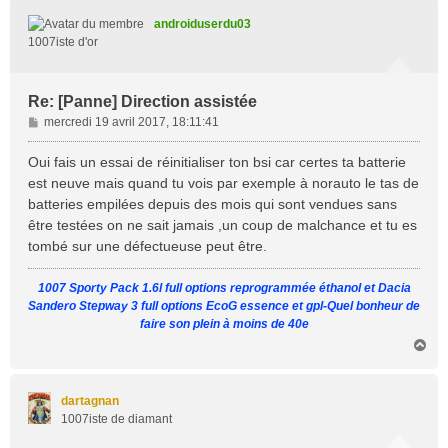
t
androiduserdu03
1007iste d'or
Re: [Panne] Direction assistée
M
mercredi 19 avril 2017, 18:11:41
e
s
Oui fais un essai de réinitialiser ton bsi car certes ta batterie
s
est neuve mais quand tu vois par exemple à norauto le tas de
a
batteries empilées depuis des mois qui sont vendues sans
g
être testées on ne sait jamais ,un coup de malchance et tu es
e
tombé sur une défectueuse peut être.
1007 Sporty Pack 1.6l full options reprogrammée éthanol et Dacia
Sandero Stepway 3 full options EcoG essence et gpl-Quel bonheur de
faire son plein à moins de 40e
H
a
u
t
dartagnan
1007iste de diamant