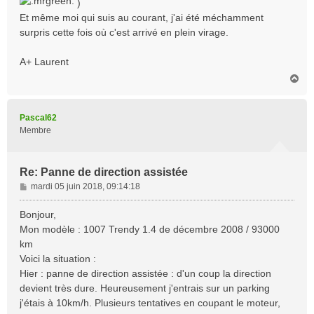
)
Et même moi qui suis au courant, j'ai été méchamment
surpris cette fois où c'est arrivé en plein virage.
A+ Laurent
H
a
u
t
Pascal62
Membre
Re: Panne de direction assistée
M
mardi 05 juin 2018, 09:14:18
e
s
Bonjour,
s
Mon modèle : 1007 Trendy 1.4 de décembre 2008 / 93000
a
km
g
Voici la situation :
e
Hier : panne de direction assistée : d'un coup la direction
devient très dure. Heureusement j'entrais sur un parking
j'étais à 10km/h. Plusieurs tentatives en coupant le moteur,