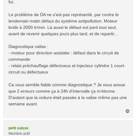
foi.
g
e
Le problème de DA ne s'est pas représenté, par contre le
lendemain matin défaut du système antipollution. Moteur
bridé à 2000 tr/min. Là aussi le défaut est parti tout seul,
avant de revenir quelques jours plus tard, et de repartir...
Diagnostique valise :
- moteur pour direction assistée : défaut dans le circuit de
commande
- relais préchauffage défectueux et injecteur cylindre 1 court-
circuit ou défectueux
Ca vous semble fiable comme diagnostique ? Je vous avoue
que 2 erreurs comme ça à 24h d'intervalle ça m'étonne.
D'autant que la voiture était passée à la valise même pas une
semaine avant.
H
a
u
t
petit suisse
Membre actif