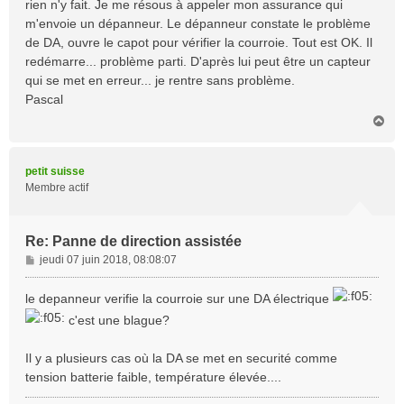
rien n'y fait. Je me résous à appeler mon assurance qui
m'envoie un dépanneur. Le dépanneur constate le problème
de DA, ouvre le capot pour vérifier la courroie. Tout est OK. Il
redémarre... problème parti. D'après lui peut être un capteur
qui se met en erreur... je rentre sans problème.
Pascal
H
a
u
t
petit suisse
Membre actif
Re: Panne de direction assistée
M
jeudi 07 juin 2018, 08:08:07
e
s
le depanneur verifie la courroie sur une DA électrique
s
c'est une blague?
a
g
e
Il y a plusieurs cas où la DA se met en securité comme
tension batterie faible, température élevée....