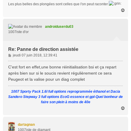
Les plus belles des plongées sont celles que l'on peut raconter
H
a
u
t
androiduserdu03
1007iste d'or
Re: Panne de direction assistée
M
jeudi 07 juin 2018, 12:39:41
e
s
C'est fort en effet,une bonne réinitialisation bsi et ça repart
s
après bien sur si le soucis revient régulièrement ce sera
a
Peugeot et la valise pour un diag complet
g
e
1007 Sporty Pack 1.6l full options reprogrammée éthanol et Dacia
Sandero Stepway 3 full options EcoG essence et gpl-Quel bonheur de
faire son plein à moins de 40e
H
a
u
t
dartagnan
1007iste de diamant