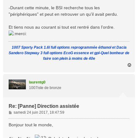
-Durant cette minute, le BSI recherche tous les
"périphériques" et peut en retrouver un qu'il avait perdu.
Et tiens nous au courant si tout est rentré dans l'ordre.
1007 Sporty Pack 1.6l full options reprogrammée éthanol et Dacia
Sandero Stepway 3 full options EcoG essence et gpl-Quel bonheur de
faire son plein à moins de 40e
H
a
u
t
laurentg0
1007iste de bronze
Re: [Panne] Direction assistée
M
samedi 24 juin 2017, 18:47:59
e
s
Bonjour tout le monde,
s
a