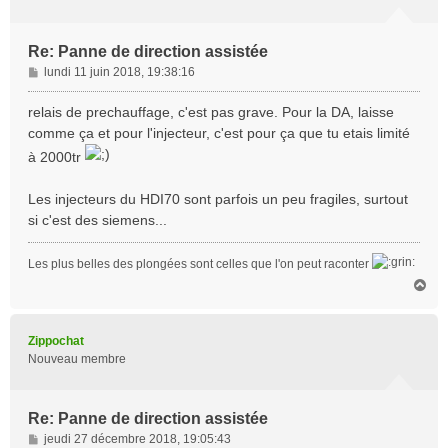
Re: Panne de direction assistée
M
lundi 11 juin 2018, 19:38:16
e
s
relais de prechauffage, c'est pas grave. Pour la DA, laisse
s
comme ça et pour l'injecteur, c'est pour ça que tu etais limité
a
à 2000tr
g
e
Les injecteurs du HDI70 sont parfois un peu fragiles, surtout
si c'est des siemens...
Les plus belles des plongées sont celles que l'on peut raconter
H
a
u
t
Zippochat
Nouveau membre
Re: Panne de direction assistée
M
jeudi 27 décembre 2018, 19:05:43