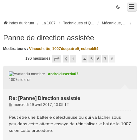
Index du forum
La 1007
Techniques et Questions
Mécanique, liaison au sol et pneumatiques
Panne de direction assistée
Modérateurs :
Vinouchette
,
1007duquatre9
,
nubnub54
Page
8
sur
8
1
4
5
6
7
8
Précédente
196 messages
…
androiduserdu03
1007iste d'or
Re: [Panne] Direction assistée
M
mercredi 19 avril 2017, 13:05:12
e
s
Peut être une batterie défectueuse ou qui va lâcher sous
s
peu,dans cette attente essaye de réinitialiser le bsi de la 1007
a
selon cette procédure:
g
e