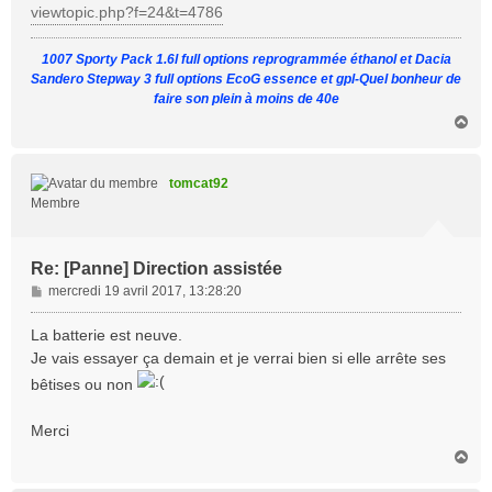
viewtopic.php?f=24&t=4786
1007 Sporty Pack 1.6l full options reprogrammée éthanol et Dacia
Sandero Stepway 3 full options EcoG essence et gpl-Quel bonheur de
faire son plein à moins de 40e
H
a
u
t
tomcat92
Membre
Re: [Panne] Direction assistée
M
mercredi 19 avril 2017, 13:28:20
e
s
La batterie est neuve.
s
Je vais essayer ça demain et je verrai bien si elle arrête ses
a
bêtises ou non
g
e
Merci
H
a
u