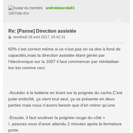
u
t
androiduserdu03
1007iste d'or
Re: [Panne] Direction assistée
M
vendredi 28 avril 2017, 20:42:31
e
s
60% c'est correct même si ce n'est pas on va dire à fond de
s
capacités,mais la direction assistée étant gérée par
a
l’électronique sur la 1007 il faut commencer par réinitialiser
g
ton bsi comme ceci:
e
-Accéder à la batterie en tirant sur la poignée du cache,C'est
juste emboîté, ça vient tout seul, ça se présente en deux
parties mais nous n'avons besoin que d'en retirer qu'une.
-Ensuite, il faut soulever la poignée rouge du côté +
/ ,assurez-vous d'avoir attendu 2 minutes après la fermeture
porte.