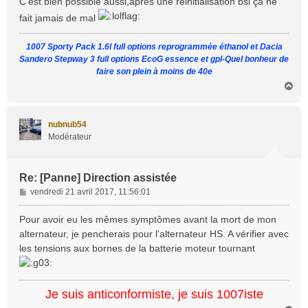
C'est bien possible aussi,après une réinitialisation bsi ça ne
s
fait jamais de mal
a
g
1007 Sporty Pack 1.6l full options reprogrammée éthanol et Dacia
e
Sandero Stepway 3 full options EcoG essence et gpl-Quel bonheur de
faire son plein à moins de 40e
H
a
u
t
nubnub54
Modérateur
Re: [Panne] Direction assistée
M
vendredi 21 avril 2017, 11:56:01
e
s
Pour avoir eu les mêmes symptômes avant la mort de mon
s
alternateur, je pencherais pour l'alternateur HS. A vérifier avec
a
les tensions aux bornes de la batterie moteur tournant
g
e
Je suis anticonformiste, je suis 1007iste