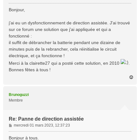
e
s
Bonjour,
s
a
j'ai eu un dysfonctionnement de direction assistée. J'ai trouvé
g
sur ce forum une solution que j'ai appliquée et qui a
e
fonctionné :
il suffit de débrancher la batterie pendant une dizaine de
minutes puis de la rebrancher, cela réinitialise le circuit
électrique, et ça fonctionne !
Merci à la clairette27 qui a posté cette solution, en 2010
.
Bonnes fêtes à tous !
H
a
u
t
Brunoguzzi
Membre
Re: Panne de direction assistée
M
mercredi 01 mars 2023, 12:37:23
e
s
Bonjour à tous.