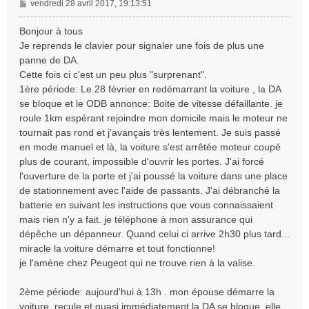
M
vendredi 28 avril 2017, 19:13:51
e
s
Bonjour à tous
s
Je reprends le clavier pour signaler une fois de plus une
a
panne de DA.
g
Cette fois ci c'est un peu plus "surprenant".
e
1ère période: Le 28 février en redémarrant la voiture , la DA
se bloque et le ODB annonce: Boite de vitesse défaillante. je
roule 1km espérant rejoindre mon domicile mais le moteur ne
tournait pas rond et j'avançais très lentement. Je suis passé
en mode manuel et là, la voiture s'est arrêtée moteur coupé
plus de courant, impossible d'ouvrir les portes. J'ai forcé
l'ouverture de la porte et j'ai poussé la voiture dans une place
de stationnement avec l'aide de passants. J'ai débranché la
batterie en suivant les instructions que vous connaissaient
mais rien n'y a fait. je téléphone à mon assurance qui
dépêche un dépanneur. Quand celui ci arrive 2h30 plus tard...
miracle la voiture démarre et tout fonctionne!
je l'amène chez Peugeot qui ne trouve rien à la valise.
2ème période: aujourd'hui à 13h . mon épouse démarre la
voiture, recule et quasi immédiatement la DA se bloque. elle