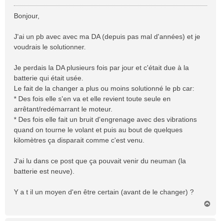
e
s
Bonjour,
s
a
J'ai un pb avec avec ma DA (depuis pas mal d'années) et je
g
voudrais le solutionner.
e
Je perdais la DA plusieurs fois par jour et c'était due à la
batterie qui était usée.
Le fait de la changer a plus ou moins solutionné le pb car:
* Des fois elle s'en va et elle revient toute seule en
arrêtant/redémarrant le moteur.
* Des fois elle fait un bruit d'engrenage avec des vibrations
quand on tourne le volant et puis au bout de quelques
kilomètres ça disparait comme c'est venu.
J'ai lu dans ce post que ça pouvait venir du neuman (la
batterie est neuve).
Y a t il un moyen d'en être certain (avant de le changer) ?
H
a
u