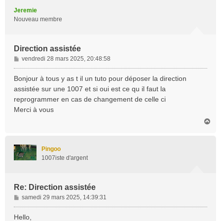
t
Jeremie
Nouveau membre
Direction assistée
M
vendredi 28 mars 2025, 20:48:58
e
s
Bonjour à tous y as t il un tuto pour déposer la direction
s
assistée sur une 1007 et si oui est ce qu il faut la
a
reprogrammer en cas de changement de celle ci
g
Merci à vous
e
H
a
u
t
Pingoo
1007iste d'argent
Re: Direction assistée
M
samedi 29 mars 2025, 14:39:31
e
s
Hello,