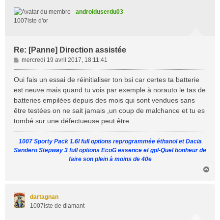
t
androiduserdu03
1007iste d'or
Re: [Panne] Direction assistée
M
mercredi 19 avril 2017, 18:11:41
e
s
Oui fais un essai de réinitialiser ton bsi car certes ta batterie
s
est neuve mais quand tu vois par exemple à norauto le tas de
a
batteries empilées depuis des mois qui sont vendues sans
g
être testées on ne sait jamais ,un coup de malchance et tu es
e
tombé sur une défectueuse peut être.
1007 Sporty Pack 1.6l full options reprogrammée éthanol et Dacia
Sandero Stepway 3 full options EcoG essence et gpl-Quel bonheur de
faire son plein à moins de 40e
H
a
u
t
dartagnan
1007iste de diamant