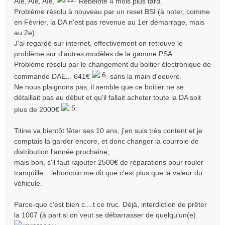
Aïe, Aïe, Aïe,
Rebelote 4 mois plus tard.
g
Problème résolu à nouveau par un reset BSI (à noter, comme
e
en Février, la DA n'est pas revenue au 1er démarrage, mais
au 2e)
J'ai regardé sur internet, effectivement on retrouve le
problème sur d'autres modèles de la gamme PSA.
Problème résolu par le changement du boitier électronique de
commande DAE... 641€
sans la main d'oeuvre.
Ne nous plaignons pas, il semble que ce boitier ne se
détaillait pas au début et qu'il fallait acheter toute la DA soit
plus de 2000€
Titine va bientôt fêter ses 10 ans, j'en suis très content et je
comptais la garder encore, et donc changer la courroie de
distribution l'année prochaine;
mais bon, s'il faut rajouter 2500€ de réparations pour rouler
tranquille... leboncoin me dit que c'est plus que la valeur du
véhicule.
Parce-que c'est bien c....t ce truc. Déjà, interdiction de prêter
la 1007 (à part si on veut se débarrasser de quelqu'un(e)