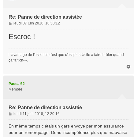
Re: Panne de direction assistée
M
jeudi 07 juin 2018, 18:53:12
e
s
Escroc !
s
a
g
L'avantage de l'essence,c'est que c'est plus facile a faire brûler quand
e
ça fait ch---.
H
a
u
t
Pascal62
Membre
Re: Panne de direction assistée
M
lundi 11 juin 2018, 12:20:16
e
s
En même temps c'étais un gars envoyé par mon assurance
s
pour un remorquage. Donc incompétence plus que mauvaise
a