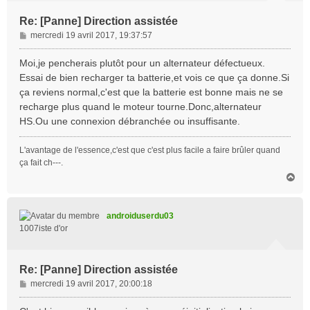
Re: [Panne] Direction assistée
M
mercredi 19 avril 2017, 19:37:57
e
s
Moi,je pencherais plutôt pour un alternateur défectueux.
s
Essai de bien recharger ta batterie,et vois ce que ça donne.Si
a
ça reviens normal,c'est que la batterie est bonne mais ne se
g
recharge plus quand le moteur tourne.Donc,alternateur
e
HS.Ou une connexion débranchée ou insuffisante.
L'avantage de l'essence,c'est que c'est plus facile a faire brûler quand
ça fait ch---.
H
a
u
t
androiduserdu03
1007iste d'or
Re: [Panne] Direction assistée
M
mercredi 19 avril 2017, 20:00:18
e
s