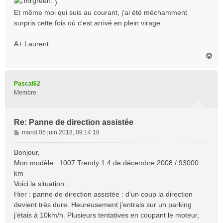
)
Et même moi qui suis au courant, j'ai été méchamment
surpris cette fois où c'est arrivé en plein virage.
A+ Laurent
H
a
u
t
Pascal62
Membre
Re: Panne de direction assistée
M
mardi 05 juin 2018, 09:14:18
e
s
Bonjour,
s
Mon modèle : 1007 Trendy 1.4 de décembre 2008 / 93000
a
km
g
Voici la situation :
e
Hier : panne de direction assistée : d'un coup la direction
devient très dure. Heureusement j'entrais sur un parking
j'étais à 10km/h. Plusieurs tentatives en coupant le moteur,