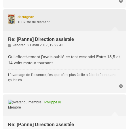
H
a
u
t
dartagnan
1007iste de diamant
Re: [Panne] Direction assistée
M
vendredi 21 avril 2017, 19:22:43
e
s
Oui,effectivement j'avais oublié ce test essentiel.Entre 13,5 et
s
14 volts moteur tournant.
a
g
L'avantage de l'essence,c'est que c'est plus facile a faire brûler quand
e
ça fait ch---.
H
a
u
t
Philippe38
Membre
Re: [Panne] Direction assistée