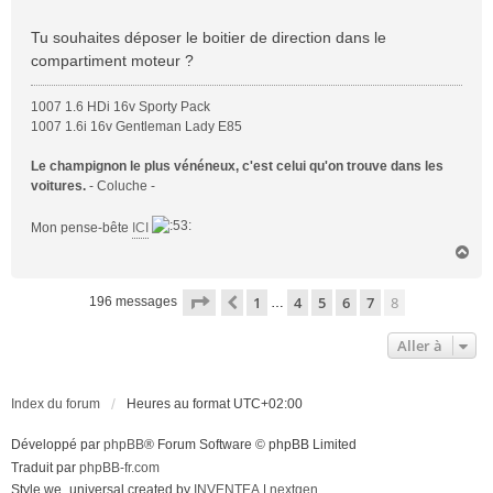
s
a
Tu souhaites déposer le boitier de direction dans le
g
compartiment moteur ?
e
1007 1.6 HDi 16v Sporty Pack
1007 1.6i 16v Gentleman Lady E85
Le champignon le plus vénéneux, c'est celui qu'on trouve dans les
voitures.
- Coluche -
Mon pense-bête
ICI
H
a
u
Page
8
sur
8
1
4
5
6
7
8
Précédente
196 messages
…
t
Aller à
Index du forum
Heures au format
UTC+02:00
Développé par
phpBB
® Forum Software © phpBB Limited
Traduit par
phpBB-fr.com
Style we_universal created by
INVENTEA
|
nextgen