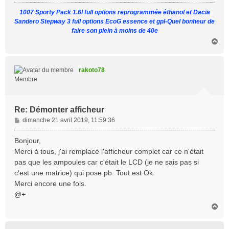
1007 Sporty Pack 1.6l full options reprogrammée éthanol et Dacia
Sandero Stepway 3 full options EcoG essence et gpl-Quel bonheur de
faire son plein à moins de 40e
H
a
u
t
rakoto78
Membre
Re: Démonter afficheur
M
dimanche 21 avril 2019, 11:59:36
e
s
Bonjour,
s
Merci à tous, j'ai remplacé l'afficheur complet car ce n'était
a
pas que les ampoules car c'était le LCD (je ne sais pas si
g
c'est une matrice) qui pose pb. Tout est Ok.
e
Merci encore une fois.
@+
H
a
u