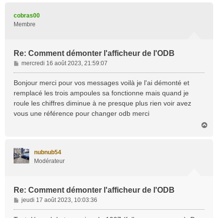
u
t
cobras00
Membre
Re: Comment démonter l'afficheur de l'ODB
M
mercredi 16 août 2023, 21:59:07
e
s
Bonjour merci pour vos messages voilà je l'ai démonté et
s
remplacé les trois ampoules sa fonctionne mais quand je
a
roule les chiffres diminue à ne presque plus rien voir avez
g
vous une référence pour changer odb merci
e
H
a
u
t
nubnub54
Modérateur
Re: Comment démonter l'afficheur de l'ODB
M
jeudi 17 août 2023, 10:03:36
e
s