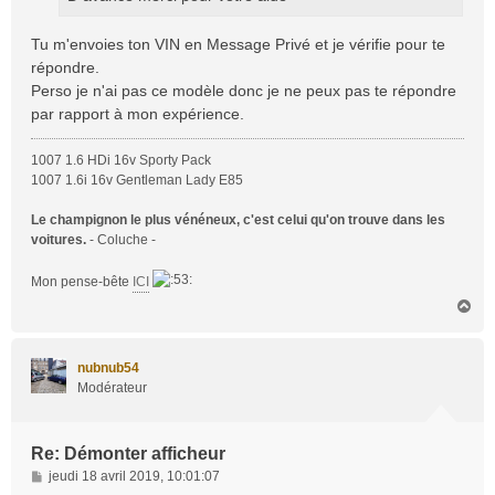
Tu m'envoies ton VIN en Message Privé et je vérifie pour te
répondre.
Perso je n'ai pas ce modèle donc je ne peux pas te répondre
par rapport à mon expérience.
1007 1.6 HDi 16v Sporty Pack
1007 1.6i 16v Gentleman Lady E85
Le champignon le plus vénéneux, c'est celui qu'on trouve dans les
voitures.
- Coluche -
Mon pense-bête
ICI
H
a
u
t
nubnub54
Modérateur
Re: Démonter afficheur
M
jeudi 18 avril 2019, 10:01:07