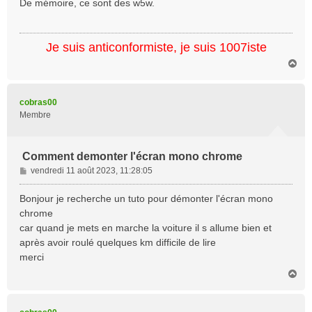
De mémoire, ce sont des w5w.
s
a
g
Je suis anticonformiste, je suis 1007iste
e
H
a
u
t
cobras00
Membre
Comment demonter l'écran mono chrome
M
vendredi 11 août 2023, 11:28:05
e
s
Bonjour je recherche un tuto pour démonter l'écran mono
s
chrome
a
car quand je mets en marche la voiture il s allume bien et
g
après avoir roulé quelques km difficile de lire
e
merci
H
a
u
t