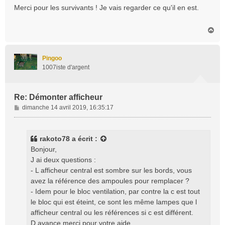
s
Merci pour les survivants ! Je vais regarder ce qu'il en est.
s
a
H
g
a
e
u
t
Pingoo
1007iste d'argent
Re: Démonter afficheur
M
dimanche 14 avril 2019, 16:35:17
e
s
s
rakoto78
a écrit :
a
Bonjour,
g
J ai deux questions :
e
- L afficheur central est sombre sur les bords, vous
avez la référence des ampoules pour remplacer ?
- Idem pour le bloc ventilation, par contre la c est tout
le bloc qui est éteint, ce sont les même lampes que l
afficheur central ou les références si c est différent.
D avance merci pour votre aide