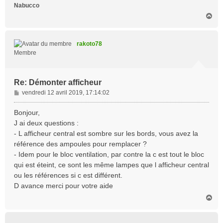
Nabucco
H
a
u
t
rakoto78
Membre
Re: Démonter afficheur
M
vendredi 12 avril 2019, 17:14:02
e
s
Bonjour,
s
J ai deux questions :
a
- L afficheur central est sombre sur les bords, vous avez la
g
référence des ampoules pour remplacer ?
e
- Idem pour le bloc ventilation, par contre la c est tout le bloc
qui est éteint, ce sont les même lampes que l afficheur central
ou les références si c est différent.
D avance merci pour votre aide
H
a
u
t