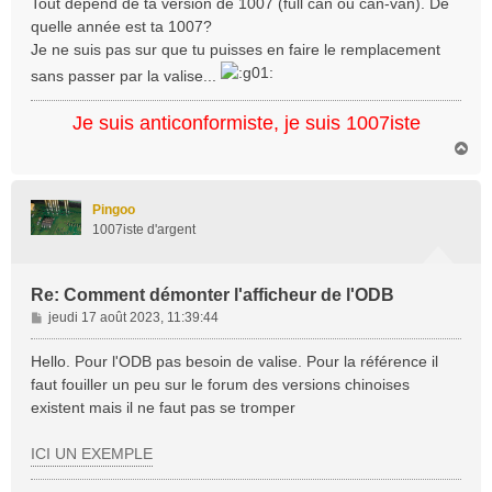
Tout dépend de ta version de 1007 (full can ou can-van). De
s
quelle année est ta 1007?
a
Je ne suis pas sur que tu puisses en faire le remplacement
g
sans passer par la valise...
e
Je suis anticonformiste, je suis 1007iste
H
a
u
t
Pingoo
1007iste d'argent
Re: Comment démonter l'afficheur de l'ODB
M
jeudi 17 août 2023, 11:39:44
e
s
Hello. Pour l'ODB pas besoin de valise. Pour la référence il
s
faut fouiller un peu sur le forum des versions chinoises
a
existent mais il ne faut pas se tromper
g
e
ICI UN EXEMPLE