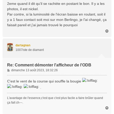
a
2eme quand il dit qu'il se rachète en postant le bon. Il y a les
g
photos, il est nickel.
e
Par contre, si la luminosité de l'écran baisse en roulant, soit il
y a 1 faux contact soit moi sur mon Berlingo, je l'ai changé, ça
faisait pareil et j'ai jamais trouvé le pourquoi
H
a
u
t
dartagnan
1007iste de diamant
Re: Comment démonter l'afficheur de l'ODB
M
dimanche 13 août 2023, 18:32:26
e
s
C'est le vent de la course qui souffle la bougie
s
.
a
g
e
L'avantage de l'essence,c'est que c'est plus facile a faire brûler quand
ça fait ch---.
H
a