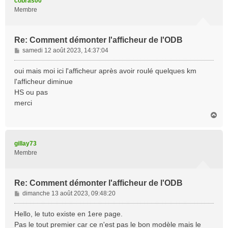
cobras00
Membre
Re: Comment démonter l'afficheur de l'ODB
M
samedi 12 août 2023, 14:37:04
e
s
oui mais moi ici l'afficheur après avoir roulé quelques km
s
l'afficheur diminue
a
HS ou pas
g
merci
e
H
a
u
t
gillay73
Membre
Re: Comment démonter l'afficheur de l'ODB
M
dimanche 13 août 2023, 09:48:20
e
s
Hello, le tuto existe en 1ere page.
s
Pas le tout premier car ce n'est pas le bon modèle mais le