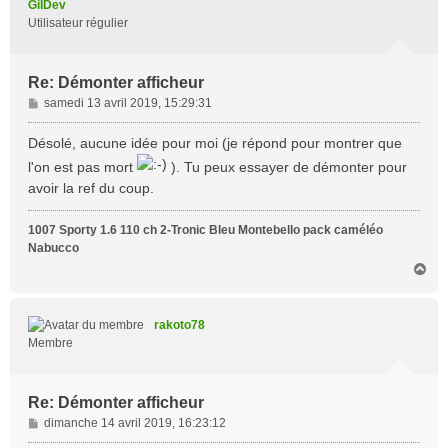
GilDev
Utilisateur régulier
Re: Démonter afficheur
M
samedi 13 avril 2019, 15:29:31
e
s
Désolé, aucune idée pour moi (je répond pour montrer que
s
l'on est pas mort
). Tu peux essayer de démonter pour
a
avoir la ref du coup.
g
e
1007 Sporty 1.6 110 ch 2-Tronic Bleu Montebello pack caméléo
Nabucco
H
a
u
t
rakoto78
Membre
Re: Démonter afficheur
M
dimanche 14 avril 2019, 16:23:12
e