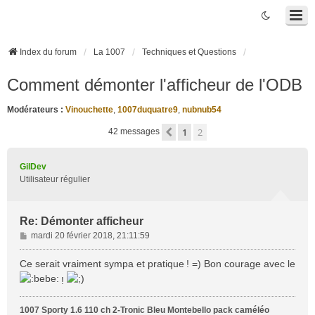
Index du forum
La 1007
Techniques et Questions
Comment démonter l'afficheur de l'ODB
Modérateurs :
Vinouchette
,
1007duquatre9
,
nubnub54
1
2
Précédente
42 messages
GilDev
Utilisateur régulier
Re: Démonter afficheur
M
mardi 20 février 2018, 21:11:59
e
s
Ce serait vraiment sympa et pratique ! =) Bon courage avec le
s
!
a
g
1007 Sporty 1.6 110 ch 2-Tronic Bleu Montebello pack caméléo
e