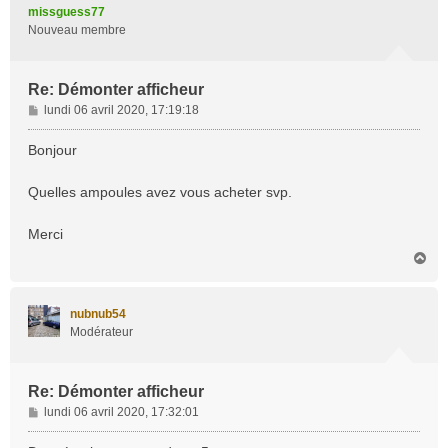
t
missguess77
Nouveau membre
Re: Démonter afficheur
M
lundi 06 avril 2020, 17:19:18
e
s
Bonjour
s
a
Quelles ampoules avez vous acheter svp.
g
e
Merci
H
a
u
t
nubnub54
Modérateur
Re: Démonter afficheur
M
lundi 06 avril 2020, 17:32:01
e
s