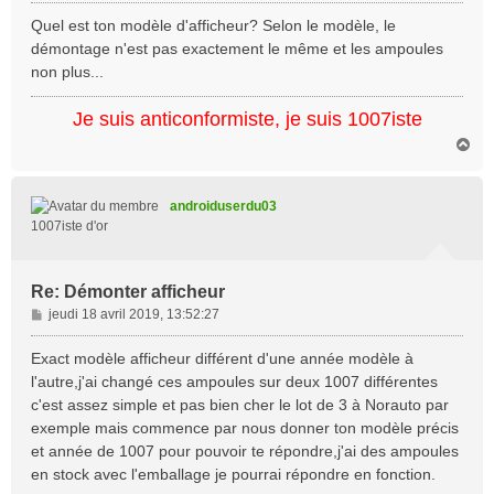
e
s
Quel est ton modèle d'afficheur? Selon le modèle, le
s
démontage n'est pas exactement le même et les ampoules
a
non plus...
g
e
Je suis anticonformiste, je suis 1007iste
H
a
u
t
androiduserdu03
1007iste d'or
Re: Démonter afficheur
M
jeudi 18 avril 2019, 13:52:27
e
s
Exact modèle afficheur différent d'une année modèle à
s
l'autre,j'ai changé ces ampoules sur deux 1007 différentes
a
c'est assez simple et pas bien cher le lot de 3 à Norauto par
g
exemple mais commence par nous donner ton modèle précis
e
et année de 1007 pour pouvoir te répondre,j'ai des ampoules
en stock avec l'emballage je pourrai répondre en fonction.