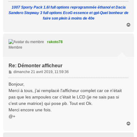
1007 Sporty Pack 1.6l full options reprogrammée éthanol et Dacia
Sandero Stepway 3 full options EcoG essence et gpl-Quel bonheur de
faire son plein à moins de 40e
H
a
u
t
rakoto78
Membre
Re: Démonter afficheur
M
dimanche 21 avril 2019, 11:59:36
e
s
Bonjour,
s
Merci à tous, j'ai remplacé l'afficheur complet car ce n'était
a
pas que les ampoules car c'était le LCD (je ne sais pas si
g
c'est une matrice) qui pose pb. Tout est Ok.
e
Merci encore une fois.
@+
H
a
u