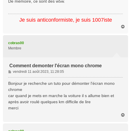
De mémoire, ce sont des w5w.
s
a
g
Je suis anticonformiste, je suis 1007iste
e
H
a
u
t
cobras00
Membre
Comment demonter l'écran mono chrome
M
vendredi 11 août 2023, 11:28:05
e
s
Bonjour je recherche un tuto pour démonter l'écran mono
s
chrome
a
car quand je mets en marche la voiture il s allume bien et
g
après avoir roulé quelques km difficile de lire
e
merci
H
a
u
t