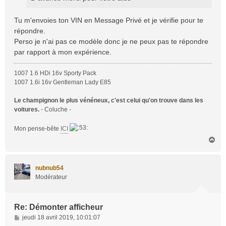
Tu m'envoies ton VIN en Message Privé et je vérifie pour te
répondre.
Perso je n'ai pas ce modèle donc je ne peux pas te répondre
par rapport à mon expérience.
1007 1.6 HDi 16v Sporty Pack
1007 1.6i 16v Gentleman Lady E85
Le champignon le plus vénéneux, c'est celui qu'on trouve dans les
voitures.
- Coluche -
Mon pense-bête
ICI
H
a
u
t
nubnub54
Modérateur
Re: Démonter afficheur
M
jeudi 18 avril 2019, 10:01:07