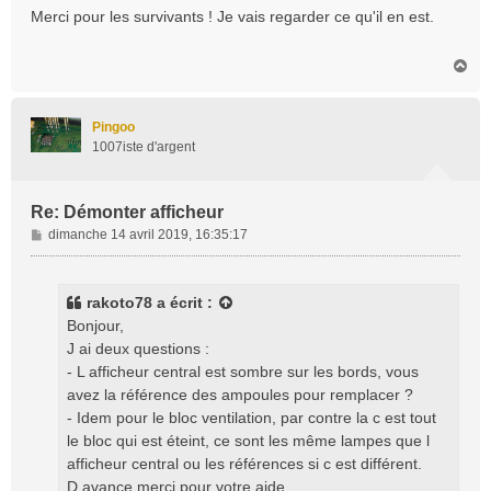
s
Merci pour les survivants ! Je vais regarder ce qu'il en est.
s
a
H
g
a
e
u
t
Pingoo
1007iste d'argent
Re: Démonter afficheur
M
dimanche 14 avril 2019, 16:35:17
e
s
s
rakoto78
a écrit :
a
Bonjour,
g
J ai deux questions :
e
- L afficheur central est sombre sur les bords, vous
avez la référence des ampoules pour remplacer ?
- Idem pour le bloc ventilation, par contre la c est tout
le bloc qui est éteint, ce sont les même lampes que l
afficheur central ou les références si c est différent.
D avance merci pour votre aide