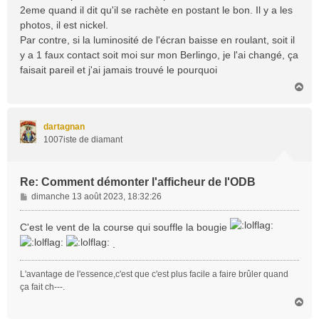
a
2eme quand il dit qu'il se rachète en postant le bon. Il y a les
g
photos, il est nickel.
e
Par contre, si la luminosité de l'écran baisse en roulant, soit il
y a 1 faux contact soit moi sur mon Berlingo, je l'ai changé, ça
faisait pareil et j'ai jamais trouvé le pourquoi
H
a
u
t
dartagnan
1007iste de diamant
Re: Comment démonter l'afficheur de l'ODB
M
dimanche 13 août 2023, 18:32:26
e
s
C'est le vent de la course qui souffle la bougie
s
.
a
g
e
L'avantage de l'essence,c'est que c'est plus facile a faire brûler quand
ça fait ch---.
H
a