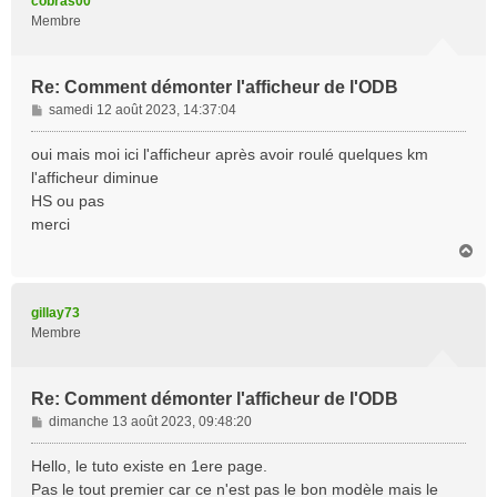
cobras00
Membre
Re: Comment démonter l'afficheur de l'ODB
M
samedi 12 août 2023, 14:37:04
e
s
oui mais moi ici l'afficheur après avoir roulé quelques km
s
l'afficheur diminue
a
HS ou pas
g
merci
e
H
a
u
t
gillay73
Membre
Re: Comment démonter l'afficheur de l'ODB
M
dimanche 13 août 2023, 09:48:20
e
s
Hello, le tuto existe en 1ere page.
s
Pas le tout premier car ce n'est pas le bon modèle mais le