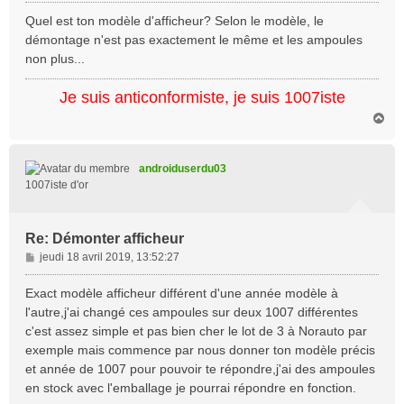
e
s
Quel est ton modèle d'afficheur? Selon le modèle, le
s
démontage n'est pas exactement le même et les ampoules
a
non plus...
g
e
Je suis anticonformiste, je suis 1007iste
H
a
u
t
androiduserdu03
1007iste d'or
Re: Démonter afficheur
M
jeudi 18 avril 2019, 13:52:27
e
s
Exact modèle afficheur différent d'une année modèle à
s
l'autre,j'ai changé ces ampoules sur deux 1007 différentes
a
c'est assez simple et pas bien cher le lot de 3 à Norauto par
g
exemple mais commence par nous donner ton modèle précis
e
et année de 1007 pour pouvoir te répondre,j'ai des ampoules
en stock avec l'emballage je pourrai répondre en fonction.