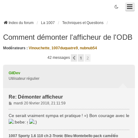
Index du forum
La 1007
Techniques et Questions
Comment démonter l'afficheur de l'ODB
Modérateurs :
Vinouchette
,
1007duquatre9
,
nubnub54
1
2
Précédente
42 messages
GilDev
Utilisateur régulier
Re: Démonter afficheur
M
mardi 20 février 2018, 21:11:59
e
s
Ce serait vraiment sympa et pratique ! =) Bon courage avec le
s
!
a
g
1007 Sporty 1.6 110 ch 2-Tronic Bleu Montebello pack caméléo
e