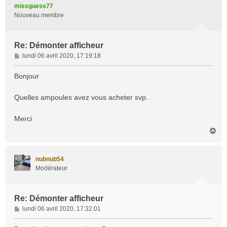
t
missguess77
Nouveau membre
Re: Démonter afficheur
M
lundi 06 avril 2020, 17:19:18
e
s
Bonjour
s
a
Quelles ampoules avez vous acheter svp.
g
e
Merci
H
a
u
t
nubnub54
Modérateur
Re: Démonter afficheur
M
lundi 06 avril 2020, 17:32:01
e
s