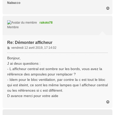
Nabucco
H
a
u
t
rakoto78
Membre
Re: Démonter afficheur
M
vendredi 12 avril 2019, 17:14:02
e
s
Bonjour,
s
J ai deux questions :
a
- L afficheur central est sombre sur les bords, vous avez la
g
référence des ampoules pour remplacer ?
e
- Idem pour le bloc ventilation, par contre la c est tout le bloc
qui est éteint, ce sont les même lampes que l afficheur central
ou les références si c est différent.
D avance merci pour votre aide
H
a
u
t