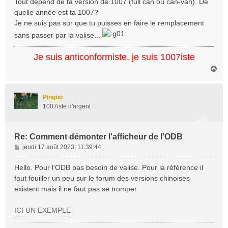
Tout dépend de ta version de 1007 (full can ou can-van). De
s
quelle année est ta 1007?
a
Je ne suis pas sur que tu puisses en faire le remplacement
g
sans passer par la valise...
e
Je suis anticonformiste, je suis 1007iste
H
a
u
t
Pingoo
1007iste d'argent
Re: Comment démonter l'afficheur de l'ODB
M
jeudi 17 août 2023, 11:39:44
e
s
Hello. Pour l'ODB pas besoin de valise. Pour la référence il
s
faut fouiller un peu sur le forum des versions chinoises
a
existent mais il ne faut pas se tromper
g
e
ICI UN EXEMPLE