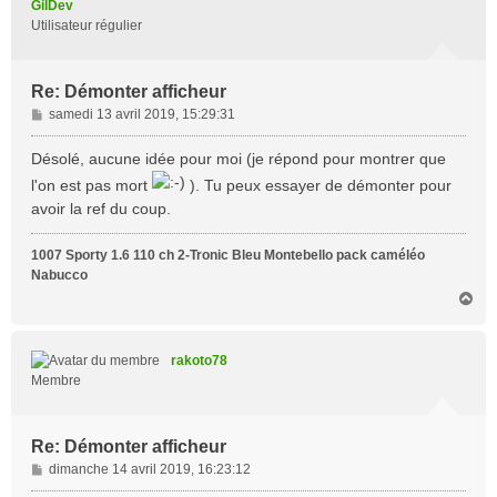
GilDev
Utilisateur régulier
Re: Démonter afficheur
M
samedi 13 avril 2019, 15:29:31
e
s
Désolé, aucune idée pour moi (je répond pour montrer que
s
l'on est pas mort
). Tu peux essayer de démonter pour
a
avoir la ref du coup.
g
e
1007 Sporty 1.6 110 ch 2-Tronic Bleu Montebello pack caméléo
Nabucco
H
a
u
t
rakoto78
Membre
Re: Démonter afficheur
M
dimanche 14 avril 2019, 16:23:12
e