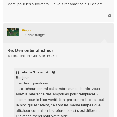
s
Merci pour les survivants ! Je vais regarder ce qu'il en est.
s
a
H
g
a
e
u
t
Pingoo
1007iste d'argent
Re: Démonter afficheur
M
dimanche 14 avril 2019, 16:35:17
e
s
s
rakoto78
a écrit :
a
Bonjour,
g
J ai deux questions :
e
- L afficheur central est sombre sur les bords, vous
avez la référence des ampoules pour remplacer ?
- Idem pour le bloc ventilation, par contre la c est tout
le bloc qui est éteint, ce sont les même lampes que l
afficheur central ou les références si c est différent.
D avance merci pour votre aide