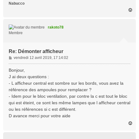
Nabucco
H
a
u
t
rakoto78
Membre
Re: Démonter afficheur
M
vendredi 12 avril 2019, 17:14:02
e
s
Bonjour,
s
J ai deux questions :
a
- L afficheur central est sombre sur les bords, vous avez la
g
référence des ampoules pour remplacer ?
e
- Idem pour le bloc ventilation, par contre la c est tout le bloc
qui est éteint, ce sont les même lampes que l afficheur central
ou les références si c est différent.
D avance merci pour votre aide
H
a
u
t