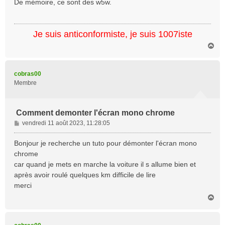
De mémoire, ce sont des w5w.
s
a
g
Je suis anticonformiste, je suis 1007iste
e
H
a
u
t
cobras00
Membre
Comment demonter l'écran mono chrome
M
vendredi 11 août 2023, 11:28:05
e
s
Bonjour je recherche un tuto pour démonter l'écran mono
s
chrome
a
car quand je mets en marche la voiture il s allume bien et
g
après avoir roulé quelques km difficile de lire
e
merci
H
a
u
t