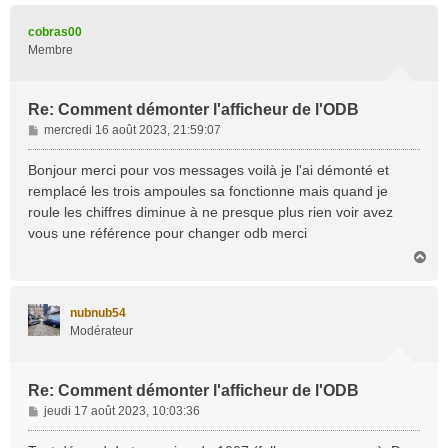
u
t
cobras00
Membre
Re: Comment démonter l'afficheur de l'ODB
M
mercredi 16 août 2023, 21:59:07
e
s
Bonjour merci pour vos messages voilà je l'ai démonté et
s
remplacé les trois ampoules sa fonctionne mais quand je
a
roule les chiffres diminue à ne presque plus rien voir avez
g
vous une référence pour changer odb merci
e
H
a
u
t
nubnub54
Modérateur
Re: Comment démonter l'afficheur de l'ODB
M
jeudi 17 août 2023, 10:03:36
e
s