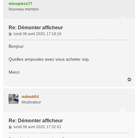
t
missguess77
Nouveau membre
Re: Démonter afficheur
M
lundi 06 avril 2020, 17:19:18
e
s
Bonjour
s
a
Quelles ampoules avez vous acheter svp.
g
e
Merci
H
a
u
t
nubnub54
Modérateur
Re: Démonter afficheur
M
lundi 06 avril 2020, 17:32:01
e
s