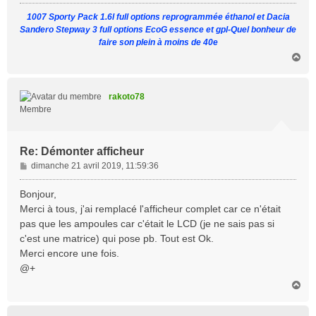
1007 Sporty Pack 1.6l full options reprogrammée éthanol et Dacia
Sandero Stepway 3 full options EcoG essence et gpl-Quel bonheur de
faire son plein à moins de 40e
H
a
u
t
rakoto78
Membre
Re: Démonter afficheur
M
dimanche 21 avril 2019, 11:59:36
e
s
Bonjour,
s
Merci à tous, j'ai remplacé l'afficheur complet car ce n'était
a
pas que les ampoules car c'était le LCD (je ne sais pas si
g
c'est une matrice) qui pose pb. Tout est Ok.
e
Merci encore une fois.
@+
H
a
u