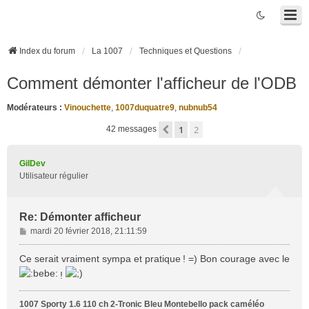
Index du forum
La 1007
Techniques et Questions
Comment démonter l'afficheur de l'ODB
Modérateurs :
Vinouchette
,
1007duquatre9
,
nubnub54
1
2
Précédente
42 messages
GilDev
Utilisateur régulier
Re: Démonter afficheur
M
mardi 20 février 2018, 21:11:59
e
s
Ce serait vraiment sympa et pratique ! =) Bon courage avec le
s
!
a
g
1007 Sporty 1.6 110 ch 2-Tronic Bleu Montebello pack caméléo
e