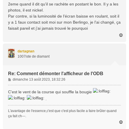
a
2eme quand il dit qu'il se rachète en postant le bon. Il y a les
g
photos, il est nickel.
e
Par contre, si la luminosité de l'écran baisse en roulant, soit il
y a 1 faux contact soit moi sur mon Berlingo, je l'ai changé, ça
faisait pareil et j'ai jamais trouvé le pourquoi
H
a
u
t
dartagnan
1007iste de diamant
Re: Comment démonter l'afficheur de l'ODB
M
dimanche 13 août 2023, 18:32:26
e
s
C'est le vent de la course qui souffle la bougie
s
.
a
g
e
L'avantage de l'essence,c'est que c'est plus facile a faire brûler quand
ça fait ch---.
H
a