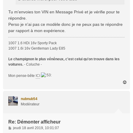
Tu m'envoies ton VIN en Message Privé et je vérifie pour te
répondre.
Perso je n'ai pas ce modèle donc je ne peux pas te répondre
par rapport à mon expérience.
1007 1.6 HDi 16v Sporty Pack
1007 1.6i 16v Gentleman Lady E85
Le champignon le plus vénéneux, c'est celui qu'on trouve dans les
voitures.
- Coluche -
Mon pense-bête
ICI
H
a
u
t
nubnub54
Modérateur
Re: Démonter afficheur
M
jeudi 18 avril 2019, 10:01:07