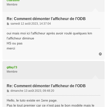
cobras00
Membre
Re: Comment démonter l'afficheur de l'ODB
M
samedi 12 août 2023, 14:37:04
e
s
oui mais moi ici l'afficheur après avoir roulé quelques km
s
l'afficheur diminue
a
HS ou pas
g
merci
e
H
a
u
t
gillay73
Membre
Re: Comment démonter l'afficheur de l'ODB
M
dimanche 13 août 2023, 09:48:20
e
s
Hello, le tuto existe en 1ere page.
s
Pas le tout premier car ce n'est pas le bon modèle mais le