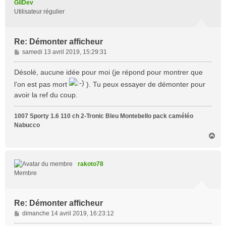
GilDev
Utilisateur régulier
Re: Démonter afficheur
M
samedi 13 avril 2019, 15:29:31
e
s
Désolé, aucune idée pour moi (je répond pour montrer que
s
l'on est pas mort
). Tu peux essayer de démonter pour
a
avoir la ref du coup.
g
e
1007 Sporty 1.6 110 ch 2-Tronic Bleu Montebello pack caméléo
Nabucco
H
a
u
t
rakoto78
Membre
Re: Démonter afficheur
M
dimanche 14 avril 2019, 16:23:12
e