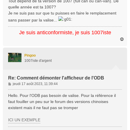
Tout dépend de ta version de 1007 (full can ou can-van). De
s
quelle année est ta 1007?
a
Je ne suis pas sur que tu puisses en faire le remplacement
g
sans passer par la valise...
e
Je suis anticonformiste, je suis 1007iste
H
a
u
t
Pingoo
1007iste d'argent
Re: Comment démonter l'afficheur de l'ODB
M
jeudi 17 août 2023, 11:39:44
e
s
Hello. Pour l'ODB pas besoin de valise. Pour la référence il
s
faut fouiller un peu sur le forum des versions chinoises
a
existent mais il ne faut pas se tromper
g
e
ICI UN EXEMPLE