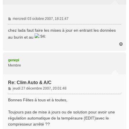
M
mercredi 03 octobre 2007, 18:21:47
e
s
chez lada faut faire les mises à jour en entrant les données
s
au burin et au
a
H
g
a
e
u
t
genepi
Membre
Re: Clim Auto & A/C
M
jeudi 27 décembre 2007, 20:01:48
e
s
Bonnes Fêtes à tous et à toutes,
s
a
Toujours pas de mise à jours ou de solution pour avoir une
g
régulation automatique de la tempéraure (EDIT)avec le
e
compresseur arrêté ??