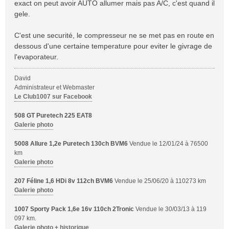
s
exact on peut avoir AUTO allumer mais pas A/C, c'est quand il
s
gele.
a
g
C'est une securité, le compresseur ne se met pas en route en
e
dessous d'une certaine temperature pour eviter le givrage de
l'evaporateur.
David
Administrateur et Webmaster
Le Club1007 sur Facebook
508 GT Puretech 225 EAT8
Galerie photo
5008 Allure 1,2e Puretech 130ch BVM6
Vendue le 12/01/24 à 76500
km
Galerie photo
207 Féline 1,6 HDi 8v 112ch BVM6
Vendue le 25/06/20 à 110273 km
Galerie photo
1007 Sporty Pack 1,6e 16v 110ch 2Tronic
Vendue le 30/03/13 à 119
097 km.
Galerie photo + historique