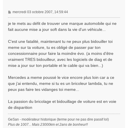
M
mercredi 03 octobre 2007, 14:59:44
e
s
je te mets au défit de trouver une marque automobile qui ne
s
fait aucune mise a jour soft dans la vie d'un véhicule...
a
g
C'est une fatalité, maintenant tu ne peux plus bidouiller toi
e
meme sur ta voiture, tu es obligé de passer par ton
concessionnaire pour faire la moindre évo. (a moins d'être
vraiment TRES bidouilleur, avec les logiciels de diag et de
mise a jour sur ton portable et le cable qui va bien...)
Mercedes a meme poussé le vice encore plus loin car a ce
que j'ai entendu, meme si tu es un bricoleur lambda, tu ne
peux pas faire tes vidanges toi meme...
La passion du bricolage et bidouillage de voiture est en voie
de disparition
GeSan - modérateur historique (terme pour ne pas dire passif lol)
Plus de 1007... Mais 23000km et 2ans de bonheur!!