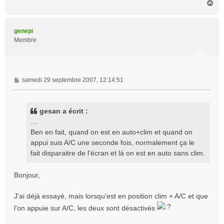
H
a
u
t
genepi
Membre
M
samedi 29 septembre 2007, 12:14:51
e
s
s
gesan a écrit :
a
....
g
Ben en fait, quand on est en auto+clim et quand on
e
appui suis A/C une seconde fois, normalement ça le
fait disparaitre de l'écran et là on est en auto sans clim.
Bonjour,
J'ai déjà essayé, mais lorsqu'est en position clim + A/C et que
l'on appuie sur A/C, les deux sont désactivés