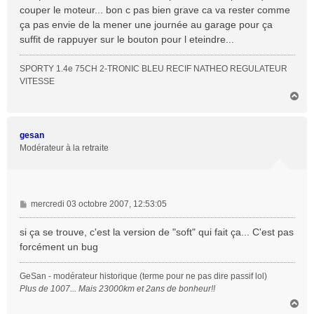
a
couper le moteur... bon c pas bien grave ca va rester comme
g
ça pas envie de la mener une journée au garage pour ça
e
suffit de rappuyer sur le bouton pour l eteindre...
SPORTY 1.4e 75CH 2-TRONIC BLEU RECIF NATHEO REGULATEUR
VITESSE
H
a
u
t
gesan
Modérateur à la retraite
M
mercredi 03 octobre 2007, 12:53:05
e
s
si ça se trouve, c'est la version de "soft" qui fait ça... C'est pas
s
forcément un bug
a
g
GeSan - modérateur historique (terme pour ne pas dire passif lol)
e
Plus de 1007... Mais 23000km et 2ans de bonheur!!
H
a