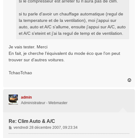
si le compresseur est arreter tu n'aura pas de clim.
g
e
si tu parle d'avoir un chauffage automatique (regul de
la temperature et de la ventilation), moi j'appui sur
auto, auto et A/C s'allume, ensuite j'appui sur A/C, auto
et A/C s'eteint et j'ai la regul de temp et de ventilation.
Je vais tester. Merci
En fait, je cherche l'équivalent du mode éco que l'on peut
trouver sur d'autres voitures.
TchaoTchao
H
a
u
t
admin
Administrateur - Webmaster
Re: Clim Auto & A/C
M
vendredi 28 décembre 2007, 09:23:34
e