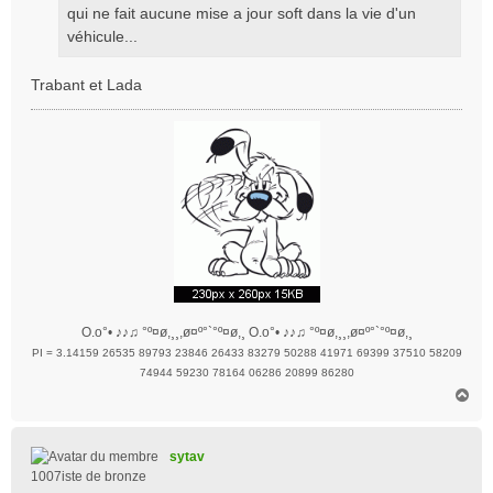
qui ne fait aucune mise a jour soft dans la vie d'un
e
véhicule...
Trabant et Lada
O.o°• ♪♪♫ °º¤ø,¸¸,ø¤º°`°º¤ø,¸ O.o°• ♪♪♫ °º¤ø,¸¸,ø¤º°`°º¤ø,¸
PI = 3.14159 26535 89793 23846 26433 83279 50288 41971 69399 37510 58209
74944 59230 78164 06286 20899 86280
H
a
u
t
sytav
1007iste de bronze