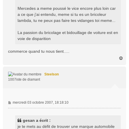
Mercedes a meme poussé le vice encore plus loin car
a ce que j'ai entendu, meme si tu es un bricoleur
lambda, tu ne peux pas faire tes vidanges toi meme...
La passion du bricolage et bidouillage de voiture est en
voie de disparition
commerce quand tu nous tient.....
H
a
u
t
Steelson
1007iste de diamant
M
mercredi 03 octobre 2007, 18:18:10
e
s
s
gesan a écrit :
a
je te mets au défit de trouver une marque automobile
g