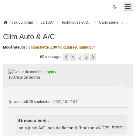
Index du forum
La 1007
Techniques et Questions
Carrosserie, électronique véhicule et habitacle
Clim Auto & A/C
Modérateurs :
Vinouchette
,
1007duquatre9
,
nubnub54
1
2
3
Précédente
Suivante
60 messages
sytav
1007iste de bronze
M
vendredi 28 septembre 2007, 18:17:54
e
s
s
mao a écrit :
a
on a juste A/C, pas de flocon à l'horizon
g
e