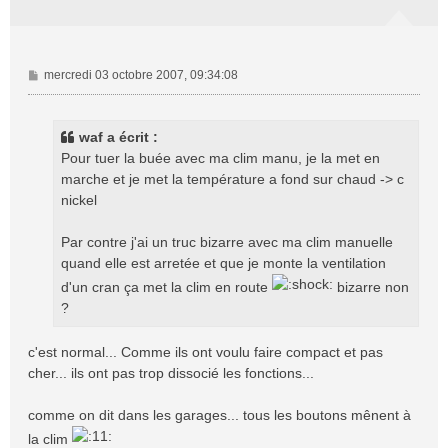
M
mercredi 03 octobre 2007, 09:34:08
e
s
s
waf a écrit :
a
Pour tuer la buée avec ma clim manu, je la met en
g
marche et je met la température a fond sur chaud -> c
e
nickel
Par contre j'ai un truc bizarre avec ma clim manuelle
quand elle est arretée et que je monte la ventilation
d'un cran ça met la clim en route
bizarre non
?
c'est normal... Comme ils ont voulu faire compact et pas
cher... ils ont pas trop dissocié les fonctions...
comme on dit dans les garages... tous les boutons mênent à
la clim