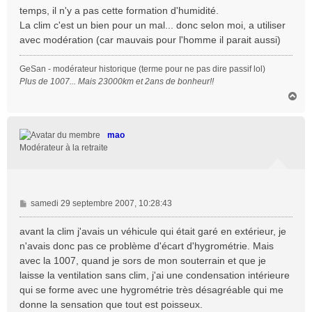
temps, il n'y a pas cette formation d'humidité.
La clim c'est un bien pour un mal... donc selon moi, a utiliser
avec modération (car mauvais pour l'homme il parait aussi)
GeSan - modérateur historique (terme pour ne pas dire passif lol)
Plus de 1007... Mais 23000km et 2ans de bonheur!!
H
a
u
t
mao
Modérateur à la retraite
M
samedi 29 septembre 2007, 10:28:43
e
s
avant la clim j'avais un véhicule qui était garé en extérieur, je
s
n'avais donc pas ce problème d'écart d'hygrométrie. Mais
a
avec la 1007, quand je sors de mon souterrain et que je
g
laisse la ventilation sans clim, j'ai une condensation intérieure
e
qui se forme avec une hygrométrie très désagréable qui me
donne la sensation que tout est poisseux.