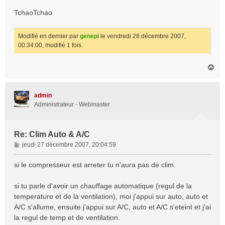
TchaoTchao
Modifié en dernier par
genepi
le vendredi 28 décembre 2007,
00:34:00, modifié 1 fois.
H
a
u
t
admin
Administrateur - Webmaster
Re: Clim Auto & A/C
M
jeudi 27 décembre 2007, 20:04:59
e
s
si le compresseur est arreter tu n'aura pas de clim.
s
a
si tu parle d'avoir un chauffage automatique (regul de la
g
temperature et de la ventilation), moi j'appui sur auto, auto et
e
A/C s'allume, ensuite j'appui sur A/C, auto et A/C s'eteint et j'ai
la regul de temp et de ventilation.