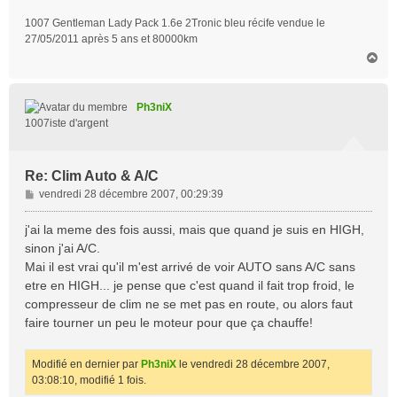
1007 Gentleman Lady Pack 1.6e 2Tronic bleu récife vendue le
27/05/2011 après 5 ans et 80000km
H
a
u
t
Ph3niX
1007iste d'argent
Re: Clim Auto & A/C
M
vendredi 28 décembre 2007, 00:29:39
e
s
j'ai la meme des fois aussi, mais que quand je suis en HIGH,
s
sinon j'ai A/C.
a
Mai il est vrai qu'il m'est arrivé de voir AUTO sans A/C sans
g
etre en HIGH... je pense que c'est quand il fait trop froid, le
e
compresseur de clim ne se met pas en route, ou alors faut
faire tourner un peu le moteur pour que ça chauffe!
Modifié en dernier par
Ph3niX
le vendredi 28 décembre 2007,
03:08:10, modifié 1 fois.