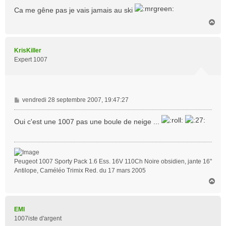
Ca me gêne pas je vais jamais au ski
H
a
u
t
KrisKiller
Expert 1007
M
vendredi 28 septembre 2007, 19:47:27
e
s
Oui c'est une 1007 pas une boule de neige ...
s
a
g
e
Peugeot 1007 Sporty Pack 1.6 Ess. 16V 110Ch Noire obsidien, jante 16"
Antilope, Caméléo Trimix Red. du 17 mars 2005
H
a
u
t
EMI
1007iste d'argent