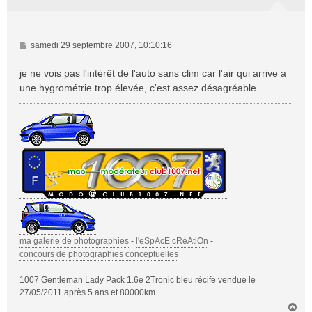
M
samedi 29 septembre 2007, 10:10:16
e
s
je ne vois pas l'intérêt de l'auto sans clim car l'air qui arrive a
s
une hygrométrie trop élevée, c'est assez désagréable.
a
g
e
ma galerie de photographies
-
l'eSpAcE cRéAtiOn
-
concours de photographies conceptuelles
1007 Gentleman Lady Pack 1.6e 2Tronic bleu récife vendue le
27/05/2011 après 5 ans et 80000km
H