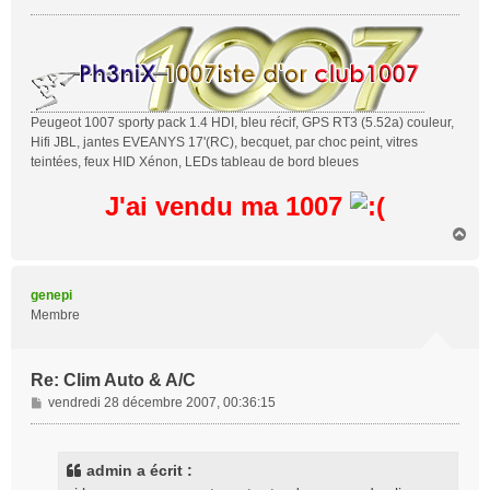
Peugeot 1007 sporty pack 1.4 HDI, bleu récif, GPS RT3 (5.52a) couleur,
Hifi JBL, jantes EVEANYS 17'(RC), becquet, par choc peint, vitres
teintées, feux HID Xénon, LEDs tableau de bord bleues
J'ai vendu ma 1007
H
a
u
t
genepi
Membre
Re: Clim Auto & A/C
M
vendredi 28 décembre 2007, 00:36:15
e
s
s
admin a écrit :
a