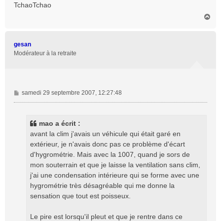
TchaoTchao
H
a
u
t
gesan
Modérateur à la retraite
M
samedi 29 septembre 2007, 12:27:48
e
s
s
mao a écrit :
a
avant la clim j'avais un véhicule qui était garé en
g
extérieur, je n'avais donc pas ce problème d'écart
e
d'hygrométrie. Mais avec la 1007, quand je sors de
mon souterrain et que je laisse la ventilation sans clim,
j'ai une condensation intérieure qui se forme avec une
hygrométrie très désagréable qui me donne la
sensation que tout est poisseux.
Le pire est lorsqu'il pleut et que je rentre dans ce