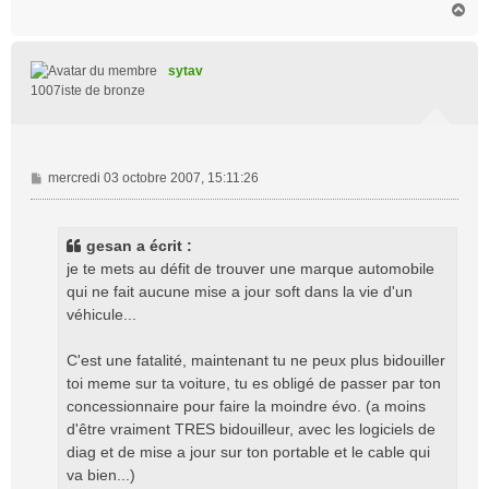
H
a
u
t
sytav
1007iste de bronze
M
mercredi 03 octobre 2007, 15:11:26
e
s
s
gesan a écrit :
a
je te mets au défit de trouver une marque automobile
g
qui ne fait aucune mise a jour soft dans la vie d'un
e
véhicule...
C'est une fatalité, maintenant tu ne peux plus bidouiller
toi meme sur ta voiture, tu es obligé de passer par ton
concessionnaire pour faire la moindre évo. (a moins
d'être vraiment TRES bidouilleur, avec les logiciels de
diag et de mise a jour sur ton portable et le cable qui
va bien...)