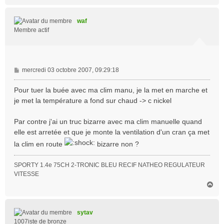
a
u
t
waf
Membre actif
M
mercredi 03 octobre 2007, 09:29:18
e
s
Pour tuer la buée avec ma clim manu, je la met en marche et
s
je met la température a fond sur chaud -> c nickel
a
g
Par contre j'ai un truc bizarre avec ma clim manuelle quand
e
elle est arretée et que je monte la ventilation d'un cran ça met
la clim en route
bizarre non ?
SPORTY 1.4e 75CH 2-TRONIC BLEU RECIF NATHEO REGULATEUR
VITESSE
H
a
u
t
sytav
1007iste de bronze