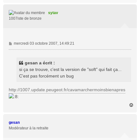
u
t
sytav
1007iste de bronze
M
mercredi 03 octobre 2007, 14:49:21
e
s
s
gesan a écrit :
a
si ça se trouve, c'est la version de "soft" qui fait ça...
g
C'est pas forcément un bug
e
http://1007.update.peugeot.fr/cavamarchermoinsbienapres
H
a
u
t
gesan
Modérateur à la retraite