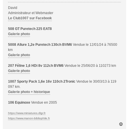
David
Administrateur et Webmaster
Le Club1007 sur Facebook
508 GT Puretech 225 EAT8
Galerie photo
5008 Allure 1,2e Puretech 130ch BVM6
Vendue le 12/01/24 à 76500
km
Galerie photo
207 Féline 1,6 HDi 8v 112ch BVM6
Vendue le 25/06/20 à 110273 km
Galerie photo
1007 Sporty Pack 1,6e 16v 110ch 2Tronic
Vendue le 30/03/13 à 119
097 km.
Galerie photo + historique
106 Equinoxe
Vendue en 2005
https://www.miniatures.dlgr.fr
https://www.manon-bibliophile.fr
H
a