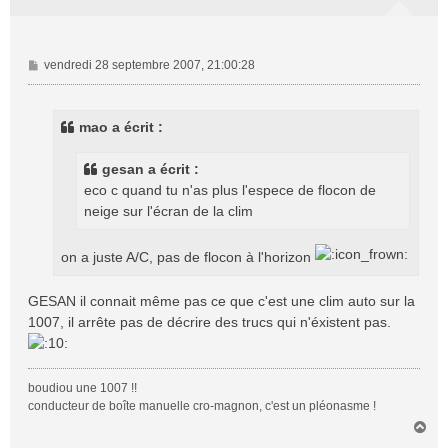
M
vendredi 28 septembre 2007, 21:00:28
e
s
s
mao a écrit :
a
g
gesan a écrit :
e
eco c quand tu n'as plus l'espece de flocon de
neige sur l'écran de la clim
on a juste A/C, pas de flocon à l'horizon
GESAN il connait même pas ce que c'est une clim auto sur la
1007, il arrête pas de décrire des trucs qui n'éxistent pas.
boudiou une 1007 !!
conducteur de boîte manuelle cro-magnon, c'est un pléonasme !
H
a