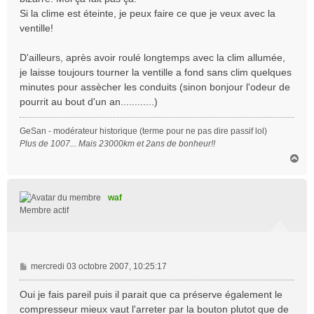
Si la clime est éteinte, je peux faire ce que je veux avec la
ventille!
D'ailleurs, après avoir roulé longtemps avec la clim allumée,
je laisse toujours tourner la ventille a fond sans clim quelques
minutes pour assècher les conduits (sinon bonjour l'odeur de
pourrit au bout d'un an............)
GeSan - modérateur historique (terme pour ne pas dire passif lol)
Plus de 1007... Mais 23000km et 2ans de bonheur!!
H
a
u
t
waf
Membre actif
M
mercredi 03 octobre 2007, 10:25:17
e
s
Oui je fais pareil puis il parait que ca préserve également le
s
compresseur mieux vaut l'arreter par la bouton plutot que de