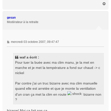
H
a
u
t
gesan
Modérateur à la retraite
M
mercredi 03 octobre 2007, 09:47:47
e
s
s
waf a écrit :
a
Pour tuer la buée avec ma clim manu, je la met en
g
marche et je met la température a fond sur chaud -> c
e
nickel
Par contre j'ai un truc bizarre avec ma clim manuelle
quand elle est arretée et que je monte la ventilation
d'un cran ça met la clim en route
bizarre non
?
bizarre! Moi ça fait pas ça.