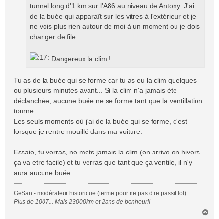
tunnel long d'1 km sur l'A86 au niveau de Antony. J'ai
de la buée qui apparaît sur les vitres à l'extérieur et je
ne vois plus rien autour de moi à un moment ou je dois
changer de file.
Dangereux la clim !
Tu as de la buée qui se forme car tu as eu la clim quelques
ou plusieurs minutes avant... Si la clim n'a jamais été
déclanchée, aucune buée ne se forme tant que la ventillation
tourne...
Les seuls moments où j'ai de la buée qui se forme, c'est
lorsque je rentre mouillé dans ma voiture.
Essaie, tu verras, ne mets jamais la clim (on arrive en hivers
ça va etre facile) et tu verras que tant que ça ventile, il n'y
aura aucune buée.
GeSan - modérateur historique (terme pour ne pas dire passif lol)
Plus de 1007... Mais 23000km et 2ans de bonheur!!
H