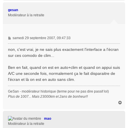
u
t
gesan
Modérateur à la retraite
M
samedi 29 septembre 2007, 09:47:33
e
s
non, c'est vrai, je ne sais plus exactement l'interface a l'écran
s
sur ces comodo de clim...
a
g
Ben en fait, quand on est en auto+clim et quand on appui suis
e
A/C une seconde fois, normalement ça le fait disparaitre de
l'écran et là on est en auto sans clim.
GeSan - modérateur historique (terme pour ne pas dire passif lol)
Plus de 1007... Mais 23000km et 2ans de bonheur!!
H
a
u
t
mao
Modérateur à la retraite