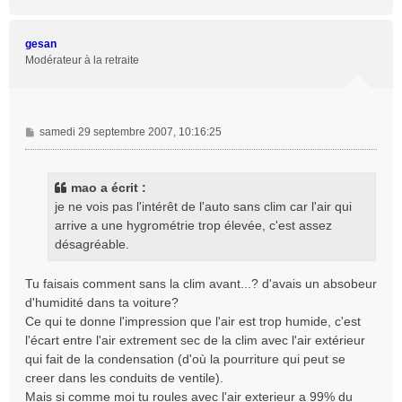
a
u
t
gesan
Modérateur à la retraite
M
samedi 29 septembre 2007, 10:16:25
e
s
s
mao a écrit :
a
je ne vois pas l'intérêt de l'auto sans clim car l'air qui
g
arrive a une hygrométrie trop élevée, c'est assez
e
désagréable.
Tu faisais comment sans la clim avant...? d'avais un absobeur
d'humidité dans ta voiture?
Ce qui te donne l'impression que l'air est trop humide, c'est
l'écart entre l'air extrement sec de la clim avec l'air extérieur
qui fait de la condensation (d'où la pourriture qui peut se
creer dans les conduits de ventile).
Mais si comme moi tu roules avec l'air exterieur a 99% du