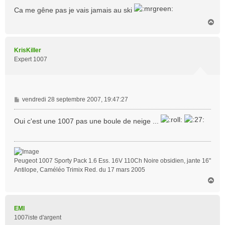
Ca me gêne pas je vais jamais au ski
H
a
u
t
KrisKiller
Expert 1007
M
vendredi 28 septembre 2007, 19:47:27
e
s
Oui c'est une 1007 pas une boule de neige ...
s
a
g
e
Peugeot 1007 Sporty Pack 1.6 Ess. 16V 110Ch Noire obsidien, jante 16"
Antilope, Caméléo Trimix Red. du 17 mars 2005
H
a
u
t
EMI
1007iste d'argent