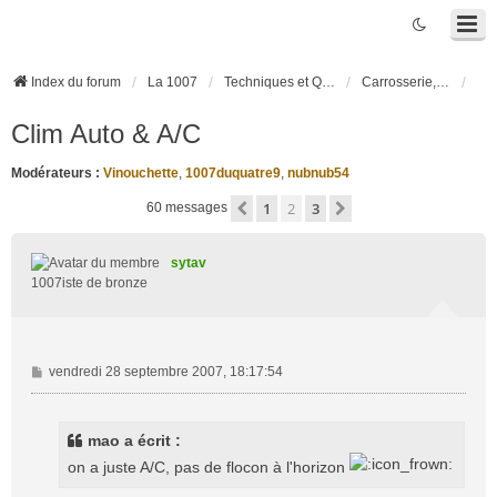
Index du forum
La 1007
Techniques et Questions
Carrosserie, électronique véhicule et habitacle
Clim Auto & A/C
Modérateurs :
Vinouchette
,
1007duquatre9
,
nubnub54
1
2
3
Précédente
Suivante
60 messages
sytav
1007iste de bronze
M
vendredi 28 septembre 2007, 18:17:54
e
s
s
mao a écrit :
a
on a juste A/C, pas de flocon à l'horizon
g
e