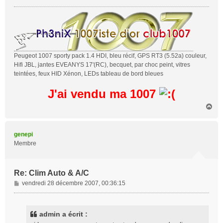
Peugeot 1007 sporty pack 1.4 HDI, bleu récif, GPS RT3 (5.52a) couleur,
Hifi JBL, jantes EVEANYS 17'(RC), becquet, par choc peint, vitres
teintées, feux HID Xénon, LEDs tableau de bord bleues
J'ai vendu ma 1007
H
a
u
t
genepi
Membre
Re: Clim Auto & A/C
M
vendredi 28 décembre 2007, 00:36:15
e
s
s
admin a écrit :
a