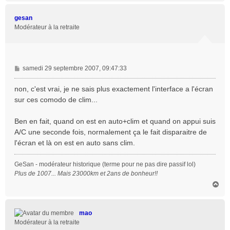
u
t
gesan
Modérateur à la retraite
M
samedi 29 septembre 2007, 09:47:33
e
s
non, c'est vrai, je ne sais plus exactement l'interface a l'écran
s
sur ces comodo de clim...
a
g
Ben en fait, quand on est en auto+clim et quand on appui suis
e
A/C une seconde fois, normalement ça le fait disparaitre de
l'écran et là on est en auto sans clim.
GeSan - modérateur historique (terme pour ne pas dire passif lol)
Plus de 1007... Mais 23000km et 2ans de bonheur!!
H
a
u
t
mao
Modérateur à la retraite