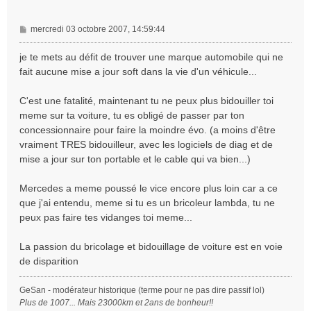
M
mercredi 03 octobre 2007, 14:59:44
e
s
je te mets au défit de trouver une marque automobile qui ne
s
fait aucune mise a jour soft dans la vie d'un véhicule...
a
g
C'est une fatalité, maintenant tu ne peux plus bidouiller toi
e
meme sur ta voiture, tu es obligé de passer par ton
concessionnaire pour faire la moindre évo. (a moins d'être
vraiment TRES bidouilleur, avec les logiciels de diag et de
mise a jour sur ton portable et le cable qui va bien...)
Mercedes a meme poussé le vice encore plus loin car a ce
que j'ai entendu, meme si tu es un bricoleur lambda, tu ne
peux pas faire tes vidanges toi meme...
La passion du bricolage et bidouillage de voiture est en voie
de disparition
GeSan - modérateur historique (terme pour ne pas dire passif lol)
Plus de 1007... Mais 23000km et 2ans de bonheur!!