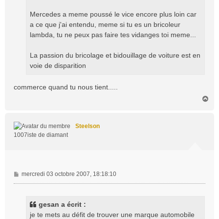
Mercedes a meme poussé le vice encore plus loin car
a ce que j'ai entendu, meme si tu es un bricoleur
lambda, tu ne peux pas faire tes vidanges toi meme...
La passion du bricolage et bidouillage de voiture est en
voie de disparition
commerce quand tu nous tient.....
H
a
u
t
Steelson
1007iste de diamant
M
mercredi 03 octobre 2007, 18:18:10
e
s
s
gesan a écrit :
a
je te mets au défit de trouver une marque automobile
g