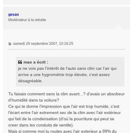
a
u
t
gesan
Modérateur à la retraite
M
samedi 29 septembre 2007, 10:16:25
e
s
s
mao a écrit :
a
je ne vois pas l'intérêt de l'auto sans clim car l'air qui
g
arrive a une hygrométrie trop élevée, c'est assez
e
désagréable.
Tu faisais comment sans la clim avant...? d'avais un absobeur
d'humidité dans ta voiture?
Ce qui te donne l'impression que l'air est trop humide, c'est
l'écart entre l'air extrement sec de la clim avec l'air extérieur
qui fait de la condensation (d'où la pourriture qui peut se
creer dans les conduits de ventile).
Mais si comme moi tu roules avec l'air exterieur a 99% du