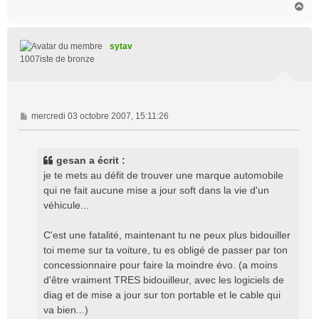
H
a
u
t
sytav
1007iste de bronze
M
mercredi 03 octobre 2007, 15:11:26
e
s
s
gesan a écrit :
a
je te mets au défit de trouver une marque automobile
g
qui ne fait aucune mise a jour soft dans la vie d'un
e
véhicule...
C'est une fatalité, maintenant tu ne peux plus bidouiller
toi meme sur ta voiture, tu es obligé de passer par ton
concessionnaire pour faire la moindre évo. (a moins
d'être vraiment TRES bidouilleur, avec les logiciels de
diag et de mise a jour sur ton portable et le cable qui
va bien...)