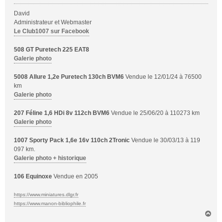
David
Administrateur et Webmaster
Le Club1007 sur Facebook
508 GT Puretech 225 EAT8
Galerie photo
5008 Allure 1,2e Puretech 130ch BVM6
Vendue le 12/01/24 à 76500
km
Galerie photo
207 Féline 1,6 HDi 8v 112ch BVM6
Vendue le 25/06/20 à 110273 km
Galerie photo
1007 Sporty Pack 1,6e 16v 110ch 2Tronic
Vendue le 30/03/13 à 119
097 km.
Galerie photo + historique
106 Equinoxe
Vendue en 2005
https://www.miniatures.dlgr.fr
https://www.manon-bibliophile.fr
H
a