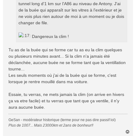
tunnel long d'1 km sur l'A86 au niveau de Antony. J'ai
de la buée qui apparaît sur les vitres à l'extérieur et je
ne vois plus rien autour de moi à un moment ou je dois
changer de file.
Dangereux la clim !
Tu as de la buée qui se forme car tu as eu la clim quelques
ou plusieurs minutes avant... Si la clim n'a jamais été
déclanchée, aucune buée ne se forme tant que la ventillation
tourne...
Les seuls moments où j'ai de la buée qui se forme, c'est
lorsque je rentre mouillé dans ma voiture.
Essaie, tu verras, ne mets jamais la clim (on arrive en hivers
ça va etre facile) et tu verras que tant que ça ventile, il n'y
aura aucune buée.
GeSan - modérateur historique (terme pour ne pas dire passif lol)
Plus de 1007... Mais 23000km et 2ans de bonheur!!
H