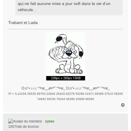
qui ne fait aucune mise a jour soft dans la vie d'un
e
véhicule...
Trabant et Lada
O.o°• ♪♪♫ °º¤ø,¸¸,ø¤º°`°º¤ø,¸ O.o°• ♪♪♫ °º¤ø,¸¸,ø¤º°`°º¤ø,¸
PI = 3.14159 26535 89793 23846 26433 83279 50288 41971 69399 37510 58209
74944 59230 78164 06286 20899 86280
H
a
u
t
sytav
1007iste de bronze