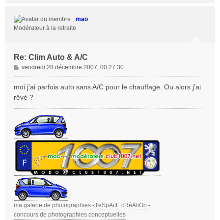
u
t
mao
Modérateur à la retraite
Re: Clim Auto & A/C
M
vendredi 28 décembre 2007, 00:27:30
e
s
moi j'ai parfois auto sans A/C pour le chauffage. Ou alors j'ai
s
rêvé ?
a
g
e
ma galerie de photographies
-
l'eSpAcE cRéAtiOn
-
concours de photographies conceptuelles