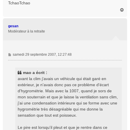
TchaoTchao
H
a
u
t
gesan
Modérateur à la retraite
M
samedi 29 septembre 2007, 12:27:48
e
s
s
mao a écrit :
a
avant la clim j'avais un véhicule qui était garé en
g
extérieur, je n'avais donc pas ce problème d'écart
e
d'hygrométrie. Mais avec la 1007, quand je sors de
mon souterrain et que je laisse la ventilation sans clim,
j'ai une condensation intérieure qui se forme avec une
hygrométrie très désagréable qui me donne la
sensation que tout est poisseux.
Le pire est lorsqu'il pleut et que je rentre dans ce