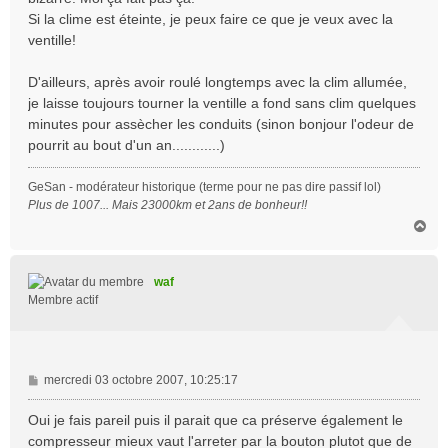
Si la clime est éteinte, je peux faire ce que je veux avec la
ventille!
D'ailleurs, après avoir roulé longtemps avec la clim allumée,
je laisse toujours tourner la ventille a fond sans clim quelques
minutes pour assècher les conduits (sinon bonjour l'odeur de
pourrit au bout d'un an............)
GeSan - modérateur historique (terme pour ne pas dire passif lol)
Plus de 1007... Mais 23000km et 2ans de bonheur!!
H
a
u
t
waf
Membre actif
M
mercredi 03 octobre 2007, 10:25:17
e
s
Oui je fais pareil puis il parait que ca préserve également le
s
compresseur mieux vaut l'arreter par la bouton plutot que de