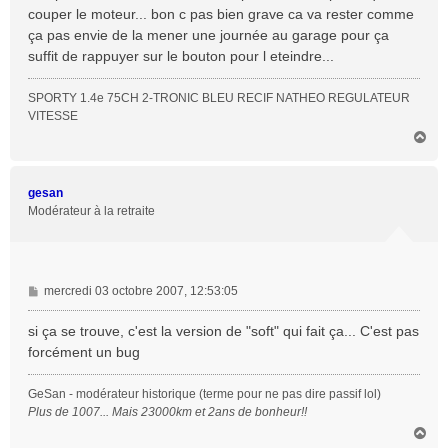
a
couper le moteur... bon c pas bien grave ca va rester comme
g
ça pas envie de la mener une journée au garage pour ça
e
suffit de rappuyer sur le bouton pour l eteindre...
SPORTY 1.4e 75CH 2-TRONIC BLEU RECIF NATHEO REGULATEUR
VITESSE
H
a
u
t
gesan
Modérateur à la retraite
M
mercredi 03 octobre 2007, 12:53:05
e
s
si ça se trouve, c'est la version de "soft" qui fait ça... C'est pas
s
forcément un bug
a
g
GeSan - modérateur historique (terme pour ne pas dire passif lol)
e
Plus de 1007... Mais 23000km et 2ans de bonheur!!
H
a