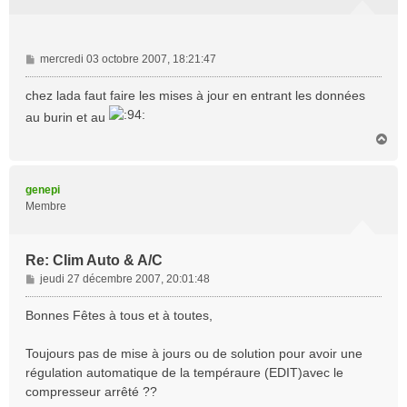
M
mercredi 03 octobre 2007, 18:21:47
e
s
chez lada faut faire les mises à jour en entrant les données
s
au burin et au
a
H
g
a
e
u
t
genepi
Membre
Re: Clim Auto & A/C
M
jeudi 27 décembre 2007, 20:01:48
e
s
Bonnes Fêtes à tous et à toutes,
s
a
Toujours pas de mise à jours ou de solution pour avoir une
g
régulation automatique de la tempéraure (EDIT)avec le
e
compresseur arrêté ??