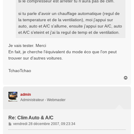
si le compresseur est arreter tu n'aura pas de clim.
g
e
si tu parle d'avoir un chauffage automatique (regul de
la temperature et de la ventilation), moi j'appui sur
auto, auto et A/C s'allume, ensuite j'appui sur A/C, auto
et A/C s'eteint et j'ai la regul de temp et de ventilation.
Je vais tester. Merci
En fait, je cherche l'équivalent du mode éco que l'on peut
trouver sur d'autres voitures.
TchaoTchao
H
a
u
t
admin
Administrateur - Webmaster
Re: Clim Auto & A/C
M
vendredi 28 décembre 2007, 09:23:34
e