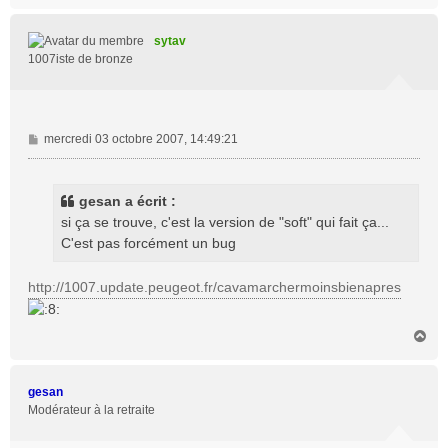
u
t
sytav
1007iste de bronze
M
mercredi 03 octobre 2007, 14:49:21
e
s
s
gesan a écrit :
a
si ça se trouve, c'est la version de "soft" qui fait ça...
g
C'est pas forcément un bug
e
http://1007.update.peugeot.fr/cavamarchermoinsbienapres
H
a
u
t
gesan
Modérateur à la retraite