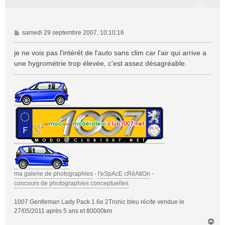
M
samedi 29 septembre 2007, 10:10:16
e
s
je ne vois pas l'intérêt de l'auto sans clim car l'air qui arrive a
s
une hygrométrie trop élevée, c'est assez désagréable.
a
g
e
ma galerie de photographies
-
l'eSpAcE cRéAtiOn
-
concours de photographies conceptuelles
1007 Gentleman Lady Pack 1.6e 2Tronic bleu récife vendue le
27/05/2011 après 5 ans et 80000km
H