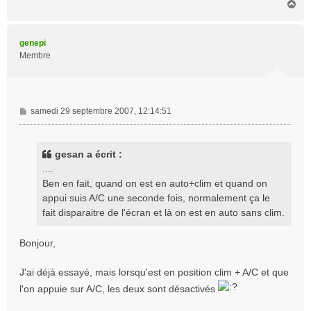
H
a
u
t
genepi
Membre
M
samedi 29 septembre 2007, 12:14:51
e
s
s
gesan a écrit :
a
....
g
Ben en fait, quand on est en auto+clim et quand on
e
appui suis A/C une seconde fois, normalement ça le
fait disparaitre de l'écran et là on est en auto sans clim.
Bonjour,
J'ai déjà essayé, mais lorsqu'est en position clim + A/C et que
l'on appuie sur A/C, les deux sont désactivés