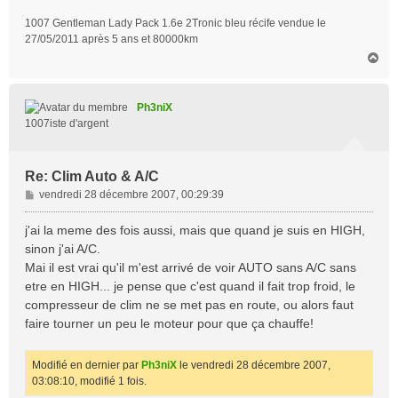
1007 Gentleman Lady Pack 1.6e 2Tronic bleu récife vendue le
27/05/2011 après 5 ans et 80000km
H
a
u
t
Ph3niX
1007iste d'argent
Re: Clim Auto & A/C
M
vendredi 28 décembre 2007, 00:29:39
e
s
j'ai la meme des fois aussi, mais que quand je suis en HIGH,
s
sinon j'ai A/C.
a
Mai il est vrai qu'il m'est arrivé de voir AUTO sans A/C sans
g
etre en HIGH... je pense que c'est quand il fait trop froid, le
e
compresseur de clim ne se met pas en route, ou alors faut
faire tourner un peu le moteur pour que ça chauffe!
Modifié en dernier par
Ph3niX
le vendredi 28 décembre 2007,
03:08:10, modifié 1 fois.