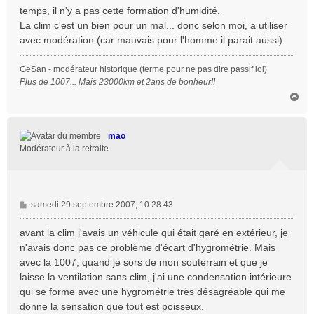
temps, il n'y a pas cette formation d'humidité.
La clim c'est un bien pour un mal... donc selon moi, a utiliser
avec modération (car mauvais pour l'homme il parait aussi)
GeSan - modérateur historique (terme pour ne pas dire passif lol)
Plus de 1007... Mais 23000km et 2ans de bonheur!!
H
a
u
t
mao
Modérateur à la retraite
M
samedi 29 septembre 2007, 10:28:43
e
s
avant la clim j'avais un véhicule qui était garé en extérieur, je
s
n'avais donc pas ce problème d'écart d'hygrométrie. Mais
a
avec la 1007, quand je sors de mon souterrain et que je
g
laisse la ventilation sans clim, j'ai une condensation intérieure
e
qui se forme avec une hygrométrie très désagréable qui me
donne la sensation que tout est poisseux.