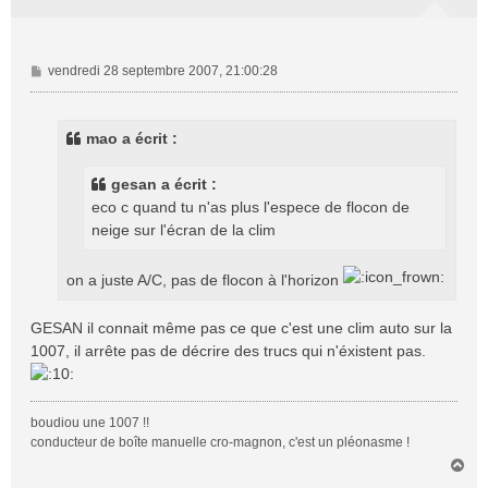
M
vendredi 28 septembre 2007, 21:00:28
e
s
s
mao a écrit :
a
g
gesan a écrit :
e
eco c quand tu n'as plus l'espece de flocon de
neige sur l'écran de la clim
on a juste A/C, pas de flocon à l'horizon
GESAN il connait même pas ce que c'est une clim auto sur la
1007, il arrête pas de décrire des trucs qui n'éxistent pas.
boudiou une 1007 !!
conducteur de boîte manuelle cro-magnon, c'est un pléonasme !
H
a