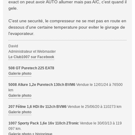
s
exact on peut avoir AUTO allumer mais pas A/C, c'est quand il
s
gele.
a
g
C'est une securité, le compresseur ne se met pas en route en
e
dessous d'une certaine temperature pour eviter le givrage de
l'evaporateur.
David
Administrateur et Webmaster
Le Club1007 sur Facebook
508 GT Puretech 225 EAT8
Galerie photo
5008 Allure 1,2e Puretech 130ch BVM6
Vendue le 12/01/24 à 76500
km
Galerie photo
207 Féline 1,6 HDi 8v 112ch BVM6
Vendue le 25/06/20 à 110273 km
Galerie photo
1007 Sporty Pack 1,6e 16v 110ch 2Tronic
Vendue le 30/03/13 à 119
097 km.
Galerie photo + historique