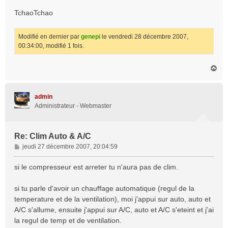
TchaoTchao
Modifié en dernier par
genepi
le vendredi 28 décembre 2007,
00:34:00, modifié 1 fois.
H
a
u
t
admin
Administrateur - Webmaster
Re: Clim Auto & A/C
M
jeudi 27 décembre 2007, 20:04:59
e
s
si le compresseur est arreter tu n'aura pas de clim.
s
a
si tu parle d'avoir un chauffage automatique (regul de la
g
temperature et de la ventilation), moi j'appui sur auto, auto et
e
A/C s'allume, ensuite j'appui sur A/C, auto et A/C s'eteint et j'ai
la regul de temp et de ventilation.