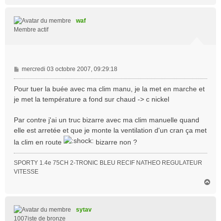
a
u
t
waf
Membre actif
M
mercredi 03 octobre 2007, 09:29:18
e
s
Pour tuer la buée avec ma clim manu, je la met en marche et
s
je met la température a fond sur chaud -> c nickel
a
g
Par contre j'ai un truc bizarre avec ma clim manuelle quand
e
elle est arretée et que je monte la ventilation d'un cran ça met
la clim en route
bizarre non ?
SPORTY 1.4e 75CH 2-TRONIC BLEU RECIF NATHEO REGULATEUR
VITESSE
H
a
u
t
sytav
1007iste de bronze