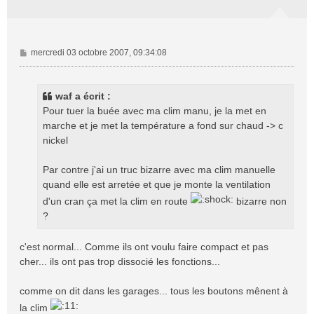
M
mercredi 03 octobre 2007, 09:34:08
e
s
s
waf a écrit :
a
Pour tuer la buée avec ma clim manu, je la met en
g
marche et je met la température a fond sur chaud -> c
e
nickel
Par contre j'ai un truc bizarre avec ma clim manuelle
quand elle est arretée et que je monte la ventilation
d'un cran ça met la clim en route
bizarre non
?
c'est normal... Comme ils ont voulu faire compact et pas
cher... ils ont pas trop dissocié les fonctions...
comme on dit dans les garages... tous les boutons mênent à
la clim