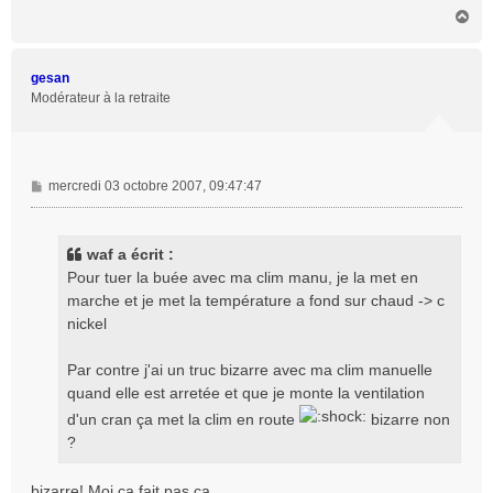
H
a
u
t
gesan
Modérateur à la retraite
M
mercredi 03 octobre 2007, 09:47:47
e
s
s
waf a écrit :
a
Pour tuer la buée avec ma clim manu, je la met en
g
marche et je met la température a fond sur chaud -> c
e
nickel
Par contre j'ai un truc bizarre avec ma clim manuelle
quand elle est arretée et que je monte la ventilation
d'un cran ça met la clim en route
bizarre non
?
bizarre! Moi ça fait pas ça.