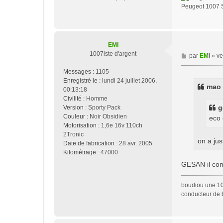
Peugeot 1007 S
EMI
1007iste d'argent
M
par
EMI
»
ve
e
Messages :
1105
s
Enregistré le :
lundi 24 juillet 2006,
s
mao a
00:13:18
a
Civilité :
Homme
g
g
Version :
Sporty Pack
e
Couleur :
Noir Obsidien
eco 
Motorisation :
1,6e 16v 110ch
2Tronic
on a jus
Date de fabrication :
28 avr. 2005
Kilométrage :
47000
GESAN il conn
boudiou une 10
conducteur de 