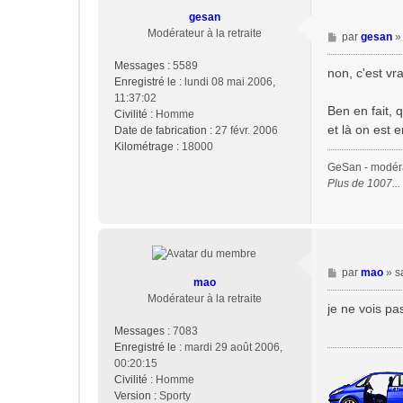
gesan
Modérateur à la retraite
M
par
gesan
e
Messages :
5589
s
non, c'est vr
Enregistré le :
lundi 08 mai 2006,
s
11:37:02
a
Ben en fait, 
Civilité :
Homme
g
et là on est 
Date de fabrication :
27 févr. 2006
e
Kilométrage :
18000
GeSan - modérat
Plus de 1007..
M
par
mao
»
s
mao
e
Modérateur à la retraite
s
je ne vois pa
s
Messages :
7083
a
Enregistré le :
mardi 29 août 2006,
g
00:20:15
e
Civilité :
Homme
Version :
Sporty