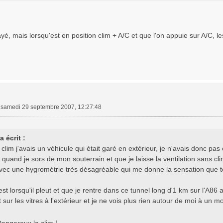
ayé, mais lorsqu'est en position clim + A/C et que l'on appuie sur A/C, 
»
samedi 29 septembre 2007, 12:27:48
 écrit :
 clim j'avais un véhicule qui était garé en extérieur, je n'avais donc p
 quand je sors de mon souterrain et que je laisse la ventilation sans cli
vec une hygrométrie très désagréable qui me donne la sensation que to
est lorsqu'il pleut et que je rentre dans ce tunnel long d'1 km sur l'A86
 sur les vitres à l'extérieur et je ne vois plus rien autour de moi à un 