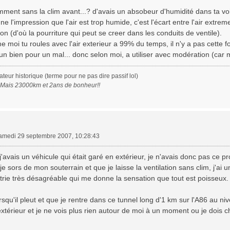
mment sans la clim avant...? d'avais un absobeur d'humidité dans ta vo
e l'impression que l'air est trop humide, c'est l'écart entre l'air extreme
on (d'où la pourriture qui peut se creer dans les conduits de ventile).
 moi tu roules avec l'air exterieur a 99% du temps, il n'y a pas cette f
 un bien pour un mal... donc selon moi, a utiliser avec modération (car 
eur historique (terme pour ne pas dire passif lol)
. Mais 23000km et 2ans de bonheur!!
amedi 29 septembre 2007, 10:28:43
 j'avais un véhicule qui était garé en extérieur, je n'avais donc pas ce 
e sors de mon souterrain et que je laisse la ventilation sans clim, j'ai
rie très désagréable qui me donne la sensation que tout est poisseux.
orsqu'il pleut et que je rentre dans ce tunnel long d'1 km sur l'A86 au ni
l'extérieur et je ne vois plus rien autour de moi à un moment ou je dois c