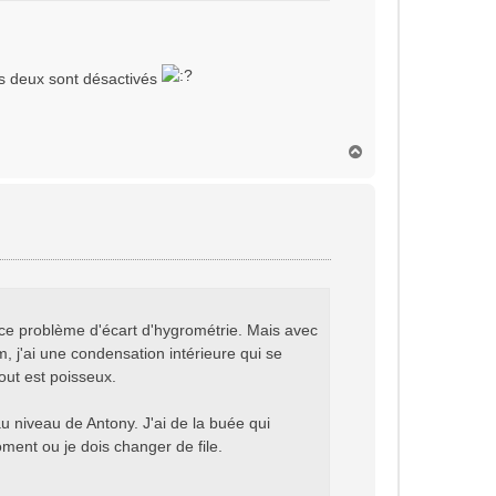
les deux sont désactivés
H
a
u
t
as ce problème d'écart d'hygrométrie. Mais avec
m, j'ai une condensation intérieure qui se
ut est poisseux.
 au niveau de Antony. J'ai de la buée qui
moment ou je dois changer de file.