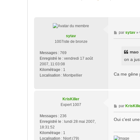
M
par
sytav
»
sytav
e
1007iste de bronze
s
s
mao a
Messages :
769
a
Enregistré le :
vendredi 17 août
on a jus
g
2007, 11:03:08
e
Kilométrage :
1
Ca me gêne p
Localisation :
Montpellier
KrisKiller
Expert 1007
M
par
KrisKill
e
Messages :
236
s
Oui c'est un
Enregistré le :
lundi 28 mai 2007,
s
18:31:52
a
Kilométrage :
1
g
Localisation :
Niort (79)
e