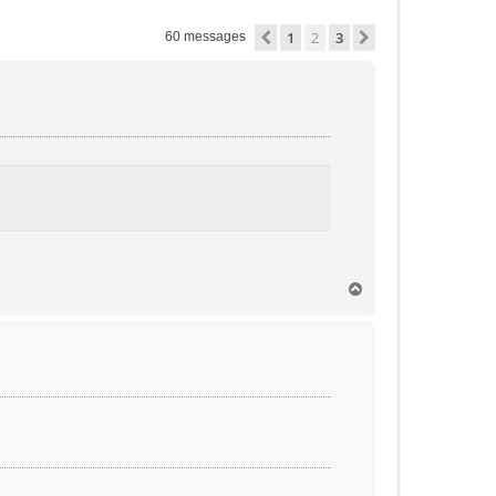
1
2
3
Précédente
Suivante
60 messages
H
a
u
t