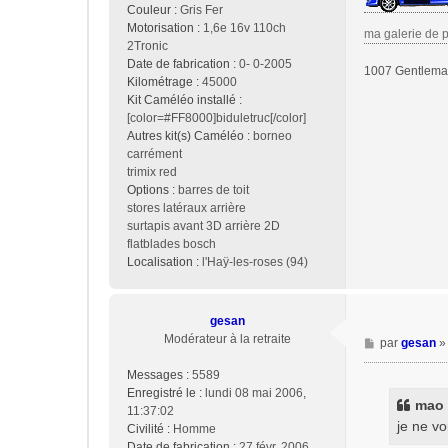
Couleur :
Gris Fer
Motorisation :
1,6e 16v 110ch
ma galerie de 
2Tronic
Date de fabrication :
0- 0-2005
1007 Gentleman
Kilométrage :
45000
Kit Caméléo installé :
[color=#FF8000]biduletruc[/color]
Autres kit(s) Caméléo :
borneo
carrément
trimix red
Options :
barres de toit
stores latéraux arrière
surtapis avant 3D arrière 2D
flatblades bosch
Localisation :
l'Haÿ-les-roses (94)
gesan
Modérateur à la retraite
M
par
gesan
e
Messages :
5589
s
Enregistré le :
lundi 08 mai 2006,
s
mao a
11:37:02
a
je ne vo
Civilité :
Homme
g
Date de fabrication :
27 févr. 2006