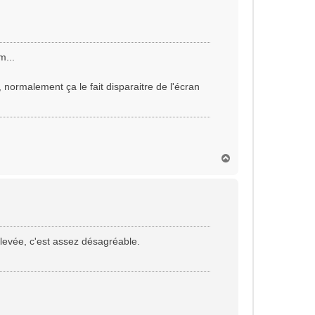
t
m...
normalement ça le fait disparaitre de l'écran
H
a
u
t
 élevée, c'est assez désagréable.