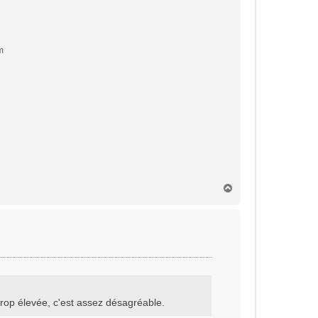
m
H
a
u
t
e trop élevée, c'est assez désagréable.