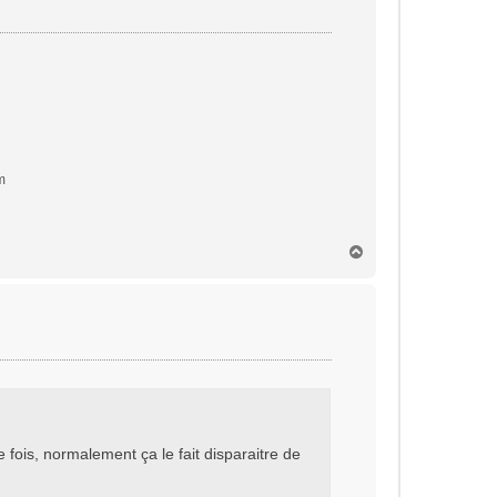
m
H
a
u
t
fois, normalement ça le fait disparaitre de