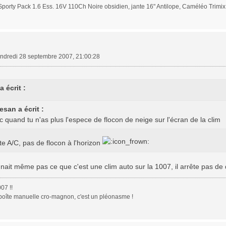
porty Pack 1.6 Ess. 16V 110Ch Noire obsidien, jante 16" Antilope, Caméléo Trimi
ndredi 28 septembre 2007, 21:00:28
 écrit :
esan a écrit :
c quand tu n'as plus l'espece de flocon de neige sur l'écran de la clim
te A/C, pas de flocon à l'horizon
ait même pas ce que c'est une clim auto sur la 1007, il arrête pas de d
07 !!
boîte manuelle cro-magnon, c'est un pléonasme !