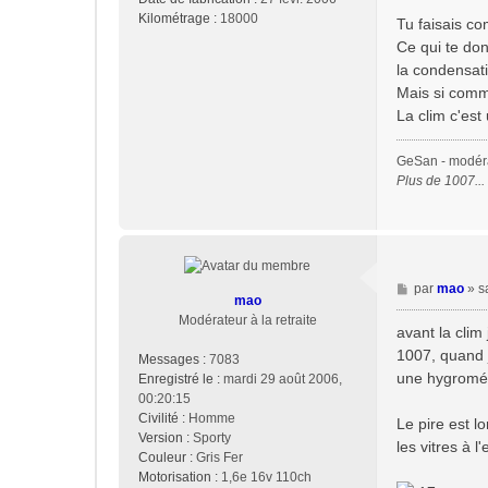
e
Kilométrage :
18000
Tu faisais co
Ce qui te donn
la condensati
Mais si comme
La clim c'est
GeSan - modérat
Plus de 1007..
M
par
mao
»
s
mao
e
Modérateur à la retraite
s
avant la clim
s
1007, quand j
Messages :
7083
a
une hygromét
Enregistré le :
mardi 29 août 2006,
g
00:20:15
e
Civilité :
Homme
Le pire est l
Version :
Sporty
les vitres à 
Couleur :
Gris Fer
Motorisation :
1,6e 16v 110ch