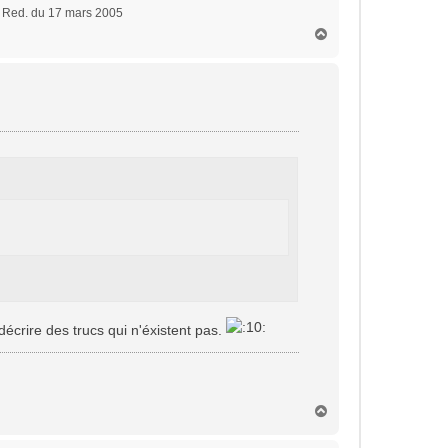
x Red. du 17 mars 2005
H
a
u
t
écrire des trucs qui n'éxistent pas.
H
a
u