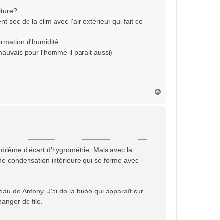
iture?
nt sec de la clim avec l'air extérieur qui fait de
ormation d'humidité.
mauvais pour l'homme il parait aussi)
H
a
u
t
problème d'écart d'hygrométrie. Mais avec la
 une condensation intérieure qui se forme avec
veau de Antony. J'ai de la buée qui apparaît sur
hanger de file.