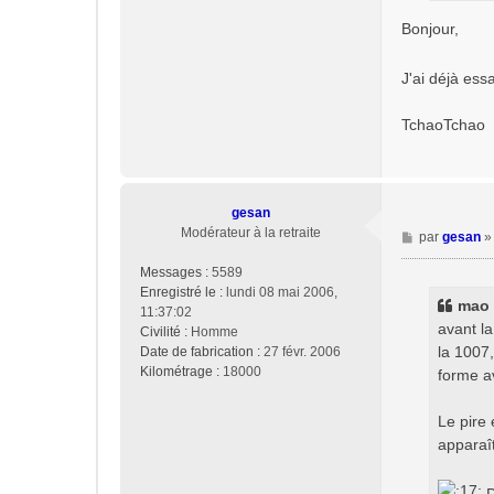
Bonjour,
J'ai déjà ess
TchaoTchao
gesan
Modérateur à la retraite
M
par
gesan
e
Messages :
5589
s
Enregistré le :
lundi 08 mai 2006,
s
mao a
11:37:02
a
avant la
Civilité :
Homme
g
la 1007,
Date de fabrication :
27 févr. 2006
e
Kilométrage :
18000
forme a
Le pire 
apparaît