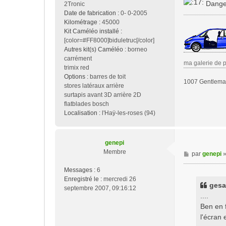
Danger
2Tronic
Date de fabrication :
0- 0-2005
Kilométrage :
45000
Kit Caméléo installé :
[color=#FF8000]biduletruc[/color]
Autres kit(s) Caméléo :
borneo
carrément
ma galerie de 
trimix red
Options :
barres de toit
1007 Gentleman
stores latéraux arrière
surtapis avant 3D arrière 2D
flatblades bosch
Localisation :
l'Haÿ-les-roses (94)
genepi
Membre
M
par
genepi
e
Messages :
6
s
Enregistré le :
mercredi 26
s
gesan
septembre 2007, 09:16:12
a
....
g
Ben en f
e
l'écran 