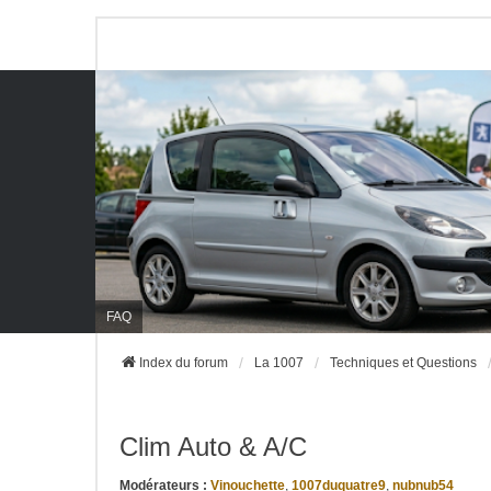
FAQ
Index du forum
La 1007
Techniques et Questions
Clim Auto & A/C
Modérateurs :
Vinouchette
,
1007duquatre9
,
nubnub54