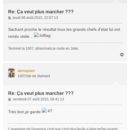
Re: Ça veut plus marcher ???
M
jeudi 06 août 2015, 22:07:13
e
s
Sachant proche le résultat tous les grands chefs d'état lui ont
s
rendu visite...
a
g
Terminé la 1007, désormais je roule en Juke.
e
H
a
u
t
dartagnan
1007iste de diamant
Re: Ça veut plus marcher ???
M
vendredi 07 août 2015, 08:41:13
e
s
Très bon,je garde
.
s
a
g
L'avantage de l'essence,c'est que c'est plus facile a faire brûler quand