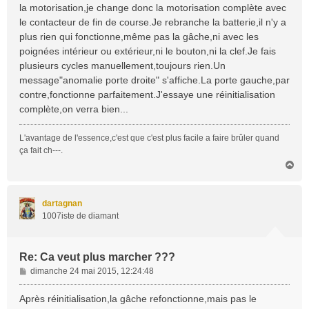
la motorisation,je change donc la motorisation complète avec
le contacteur de fin de course.Je rebranche la batterie,il n'y a
plus rien qui fonctionne,même pas la gâche,ni avec les
poignées intérieur ou extérieur,ni le bouton,ni la clef.Je fais
plusieurs cycles manuellement,toujours rien.Un
message"anomalie porte droite" s'affiche.La porte gauche,par
contre,fonctionne parfaitement.J'essaye une réinitialisation
complète,on verra bien...
L'avantage de l'essence,c'est que c'est plus facile a faire brûler quand
ça fait ch---.
H
a
u
t
dartagnan
1007iste de diamant
Re: Ca veut plus marcher ???
M
dimanche 24 mai 2015, 12:24:48
e
s
Après réinitialisation,la gâche refonctionne,mais pas le
s