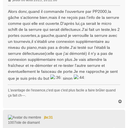
e
s
Alors donc,quand il commande l'ouverture par PP2000,la
s
gâche s'actionne bien,mais il ne reçois pas l'info de la serrure
a
comme quoi elle est ouverte.D'après lui,ça serait le micro
g
schift de la serrure qui serait défectueux.J'ai fait un teste,les 2
e
portes ouvertes,a gauche,quand je verrouille la serrure avec
un tournevis,il s'établi une connexion supplémentaire au
niveau du piano,mais pas a droite.J'ai testé sur l'établi la
serrure défectueuse(celle que j'ai démonté) il n'y a pas de
connexion supplémentaire non plus.Je vais attendre la
fraîcheur et re-démonter et re-tester l'autre serrure et
éventuellement le faisceau de porte.Je me rapproche,je sent
que je suis près du but
sinon
L'avantage de l'essence,c'est que c'est plus facile a faire brûler quand
ça fait ch---.
H
a
u
t
jbc31
1007iste de diamant