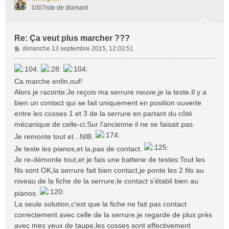
1007iste de diamant
Re: Ça veut plus marcher ???
M
dimanche 13 septembre 2015, 12:03:51
e
s
s
Ca marche enfin,ouf!
a
Alors je raconte:Je reçois ma serrure neuve,je la teste.Il y a
g
bien un contact qui se fait uniquement en position ouverte
e
entre les cosses 1 et 3 de la serrure en partant du côté
mécanique de celle-ci.Sur l'ancienne il ne se faisait pas.
Je remonte tout et...NIB.
Je teste les pianos,et la,pas de contact.
Je re-démonte tout,et je fais une batterie de testes:Tout les
fils sont OK,la serrure fait bien contact,je ponte les 2 fils au
niveau de la fiche de la serrure,le contact s'établi bien au
pianos.
La seule solution,c'est que la fiche ne fait pas contact
correctement avec celle de la serrure.je regarde de plus près
avec mes yeux de taupe,les cosses sont effectivement