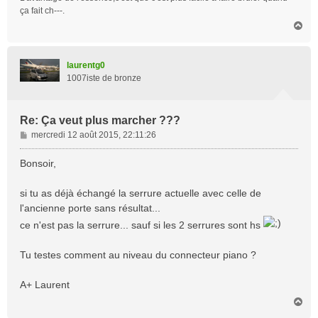
e
ça fait ch---.
H
a
u
t
laurentg0
1007iste de bronze
Re: Ça veut plus marcher ???
M
mercredi 12 août 2015, 22:11:26
e
s
Bonsoir,
s
a
si tu as déjà échangé la serrure actuelle avec celle de
g
l'ancienne porte sans résultat...
e
ce n'est pas la serrure... sauf si les 2 serrures sont hs
Tu testes comment au niveau du connecteur piano ?
A+ Laurent
H
a