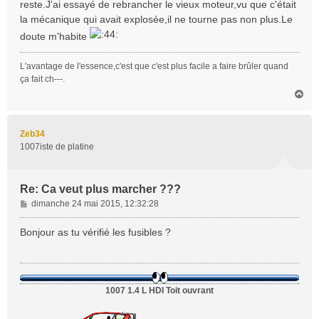
reste.J'ai essayé de rebrancher le vieux moteur,vu que c'était
a
la mécanique qui avait explosée,il ne tourne pas non plus.Le
g
doute m'habite
e
L'avantage de l'essence,c'est que c'est plus facile a faire brûler quand
ça fait ch---.
H
a
u
t
Zeb34
1007iste de platine
Re: Ca veut plus marcher ???
M
dimanche 24 mai 2015, 12:32:28
e
s
Bonjour as tu vérifié les fusibles ?
s
a
g
e
1007 1.4 L HDI Toit ouvrant