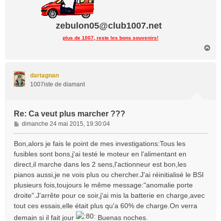
zebulon05@club1007.net
plus de 1007, reste les bons souvenirs!
H
a
u
t
dartagnan
1007iste de diamant
Re: Ca veut plus marcher ???
M
dimanche 24 mai 2015, 19:30:04
e
s
Bon,alors je fais le point de mes investigations:Tous les
s
fusibles sont bons,j'ai testé le moteur en l'alimentant en
a
direct,il marche dans les 2 sens,l'actionneur est bon,les
g
pianos aussi,je ne vois plus ou chercher.J'ai réinitialisé le BSI
e
plusieurs fois,toujours le même message:"anomalie porte
droite".J'arrête pour ce soir,j'ai mis la batterie en charge,avec
tout ces essais,elle était plus qu'a 60% de charge.On verra
demain si il fait jour
Buenas noches.