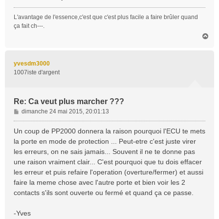
L'avantage de l'essence,c'est que c'est plus facile a faire brûler quand
ça fait ch---.
H
a
u
t
yvesdm3000
1007iste d'argent
Re: Ca veut plus marcher ???
M
dimanche 24 mai 2015, 20:01:13
e
s
Un coup de PP2000 donnera la raison pourquoi l'ECU te mets
s
la porte en mode de protection ... Peut-etre c'est juste virer
a
les erreurs, on ne sais jamais... Souvent il ne te donne pas
g
une raison vraiment clair... C'est pourquoi que tu dois effacer
e
les erreur et puis refaire l'operation (overture/fermer) et aussi
faire la meme chose avec l'autre porte et bien voir les 2
contacts s'ils sont ouverte ou fermé et quand ça ce passe.
-Yves