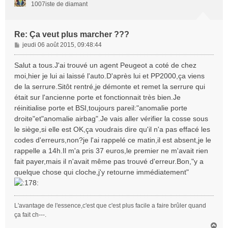
1007iste de diamant
Re: Ça veut plus marcher ???
M
jeudi 06 août 2015, 09:48:44
e
s
Salut a tous.J'ai trouvé un agent Peugeot a coté de chez
s
moi,hier je lui ai laissé l'auto.D'après lui et PP2000,ça viens
a
de la serrure.Sitôt rentré,je démonte et remet la serrure qui
g
était sur l'ancienne porte et fonctionnait très bien.Je
e
réinitialise porte et BSI,toujours pareil:"anomalie porte
droite"et"anomalie airbag".Je vais aller vérifier la cosse sous
le siège,si elle est OK,ça voudrais dire qu'il n'a pas effacé les
codes d'erreurs,non?je l'ai rappelé ce matin,il est absent,je le
rappelle a 14h.Il m'a pris 37 euros,le premier ne m'avait rien
fait payer,mais il n'avait même pas trouvé d'erreur.Bon,"y a
quelque chose qui cloche,j'y retourne immédiatement"
L'avantage de l'essence,c'est que c'est plus facile a faire brûler quand
ça fait ch---.
H