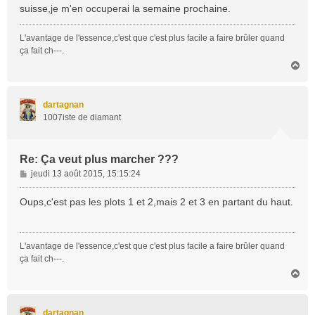
suisse,je m'en occuperai la semaine prochaine.
L'avantage de l'essence,c'est que c'est plus facile a faire brûler quand
ça fait ch---.
H
a
u
t
dartagnan
1007iste de diamant
Re: Ça veut plus marcher ???
M
jeudi 13 août 2015, 15:15:24
e
s
Oups,c'est pas les plots 1 et 2,mais 2 et 3 en partant du haut.
s
a
g
L'avantage de l'essence,c'est que c'est plus facile a faire brûler quand
e
ça fait ch---.
H
a
u
t
dartagnan