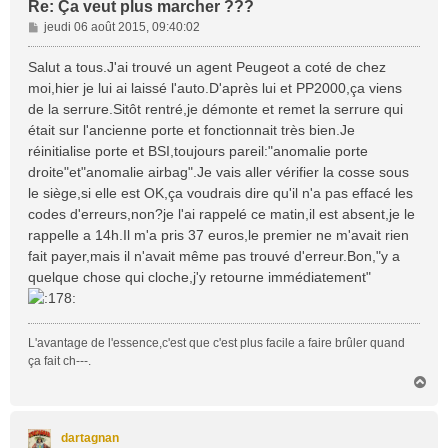
Re: Ça veut plus marcher ???
M
jeudi 06 août 2015, 09:40:02
e
s
Salut a tous.J'ai trouvé un agent Peugeot a coté de chez
s
moi,hier je lui ai laissé l'auto.D'après lui et PP2000,ça viens
a
de la serrure.Sitôt rentré,je démonte et remet la serrure qui
g
était sur l'ancienne porte et fonctionnait très bien.Je
e
réinitialise porte et BSI,toujours pareil:"anomalie porte
droite"et"anomalie airbag".Je vais aller vérifier la cosse sous
le siège,si elle est OK,ça voudrais dire qu'il n'a pas effacé les
codes d'erreurs,non?je l'ai rappelé ce matin,il est absent,je le
rappelle a 14h.Il m'a pris 37 euros,le premier ne m'avait rien
fait payer,mais il n'avait même pas trouvé d'erreur.Bon,"y a
quelque chose qui cloche,j'y retourne immédiatement"
L'avantage de l'essence,c'est que c'est plus facile a faire brûler quand
ça fait ch---.
H
a
u
t
dartagnan