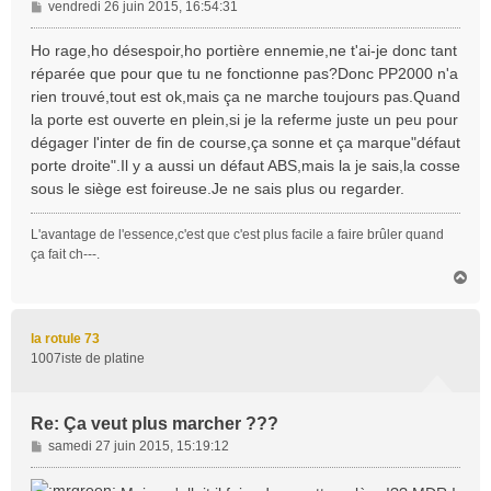
M
vendredi 26 juin 2015, 16:54:31
e
s
Ho rage,ho désespoir,ho portière ennemie,ne t'ai-je donc tant
s
réparée que pour que tu ne fonctionne pas?Donc PP2000 n'a
a
rien trouvé,tout est ok,mais ça ne marche toujours pas.Quand
g
la porte est ouverte en plein,si je la referme juste un peu pour
e
dégager l'inter de fin de course,ça sonne et ça marque"défaut
porte droite".Il y a aussi un défaut ABS,mais la je sais,la cosse
sous le siège est foireuse.Je ne sais plus ou regarder.
L'avantage de l'essence,c'est que c'est plus facile a faire brûler quand
ça fait ch---.
H
a
u
t
la rotule 73
1007iste de platine
Re: Ça veut plus marcher ???
M
samedi 27 juin 2015, 15:19:12
e
s