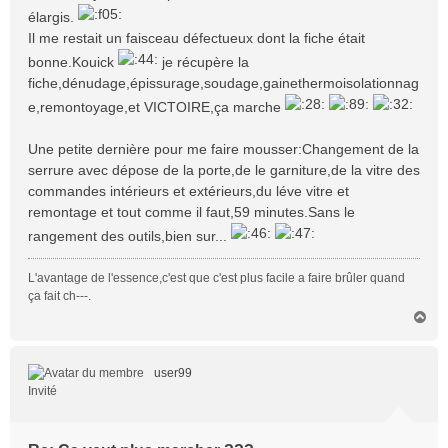
élargis.
Il me restait un faisceau défectueux dont la fiche était
bonne.Kouick
je récupère la
fiche,dénudage,épissurage,soudage,gainethermoisolationnag
e,remontoyage,et VICTOIRE,ça marche
Une petite dernière pour me faire mousser:Changement de la
serrure avec dépose de la porte,de le garniture,de la vitre des
commandes intérieurs et extérieurs,du léve vitre et
remontage et tout comme il faut,59 minutes.Sans le
rangement des outils,bien sur...
L'avantage de l'essence,c'est que c'est plus facile a faire brûler quand
ça fait ch---.
H
a
u
t
user99
Invité