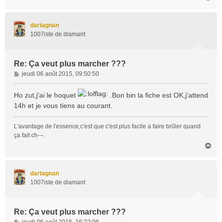
a
u
t
dartagnan
1007iste de diamant
Re: Ça veut plus marcher ???
M
jeudi 06 août 2015, 09:50:50
e
s
Ho zut,j'ai le hoquet
.Bon bin la fiche est OK,j'attend
s
14h et je vous tiens au courant.
a
g
L'avantage de l'essence,c'est que c'est plus facile a faire brûler quand
e
ça fait ch---.
H
a
u
t
dartagnan
1007iste de diamant
Re: Ça veut plus marcher ???
M
jeudi 06 août 2015, 16:22:06