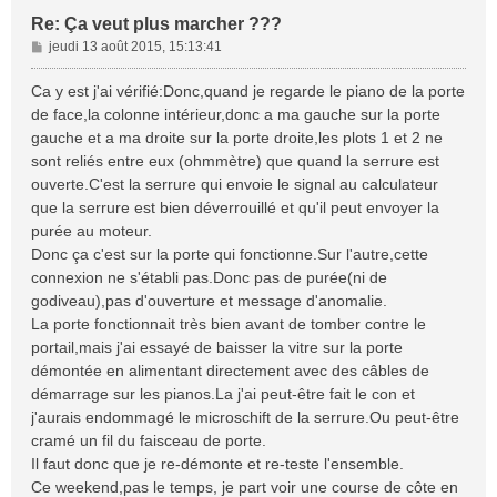
Re: Ça veut plus marcher ???
M
jeudi 13 août 2015, 15:13:41
e
s
Ca y est j'ai vérifié:Donc,quand je regarde le piano de la porte
s
de face,la colonne intérieur,donc a ma gauche sur la porte
a
gauche et a ma droite sur la porte droite,les plots 1 et 2 ne
g
sont reliés entre eux (ohmmètre) que quand la serrure est
e
ouverte.C'est la serrure qui envoie le signal au calculateur
que la serrure est bien déverrouillé et qu'il peut envoyer la
purée au moteur.
Donc ça c'est sur la porte qui fonctionne.Sur l'autre,cette
connexion ne s'établi pas.Donc pas de purée(ni de
godiveau),pas d'ouverture et message d'anomalie.
La porte fonctionnait très bien avant de tomber contre le
portail,mais j'ai essayé de baisser la vitre sur la porte
démontée en alimentant directement avec des câbles de
démarrage sur les pianos.La j'ai peut-être fait le con et
j'aurais endommagé le microschift de la serrure.Ou peut-être
cramé un fil du faisceau de porte.
Il faut donc que je re-démonte et re-teste l'ensemble.
Ce weekend,pas le temps, je part voir une course de côte en