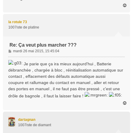
H
a
u
t
la rotule 73
1007iste de platine
Re: Ça veut plus marcher ???
M
mardi 26 mai 2015, 15:45:04
e
s
Je parie que ça ira mieux aujourd'hui , Batterie
s
débranchée , chargée à bloc , réinitialisation automatique sur
a
contact , effacement des défauts automatique aussi
g
coupure et rallumage du contact en manuel , aller et retour
e
des portes en manuel , il ne faut pas être pressé , c'est une
drôle de bagnole , il faut la laisser faire !
H
a
u
t
dartagnan
1007iste de diamant