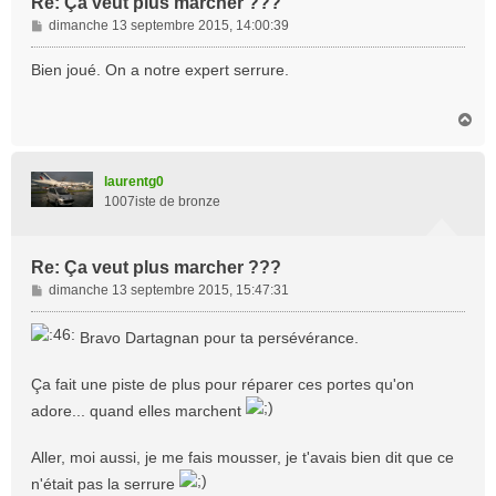
Re: Ça veut plus marcher ???
M
dimanche 13 septembre 2015, 14:00:39
e
s
Bien joué. On a notre expert serrure.
s
a
H
g
a
e
u
t
laurentg0
1007iste de bronze
Re: Ça veut plus marcher ???
M
dimanche 13 septembre 2015, 15:47:31
e
s
Bravo Dartagnan pour ta persévérance.
s
a
Ça fait une piste de plus pour réparer ces portes qu'on
g
e
adore... quand elles marchent
Aller, moi aussi, je me fais mousser, je t'avais bien dit que ce
n'était pas la serrure