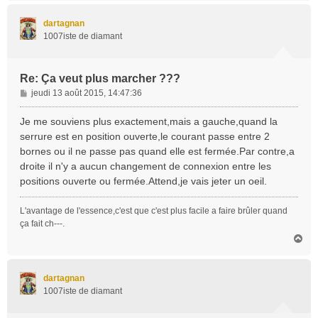
u
t
dartagnan
1007iste de diamant
Re: Ça veut plus marcher ???
M
jeudi 13 août 2015, 14:47:36
e
s
Je me souviens plus exactement,mais a gauche,quand la
s
serrure est en position ouverte,le courant passe entre 2
a
bornes ou il ne passe pas quand elle est fermée.Par contre,a
g
droite il n'y a aucun changement de connexion entre les
e
positions ouverte ou fermée.Attend,je vais jeter un oeil.
L'avantage de l'essence,c'est que c'est plus facile a faire brûler quand
ça fait ch---.
H
a
u
t
dartagnan
1007iste de diamant