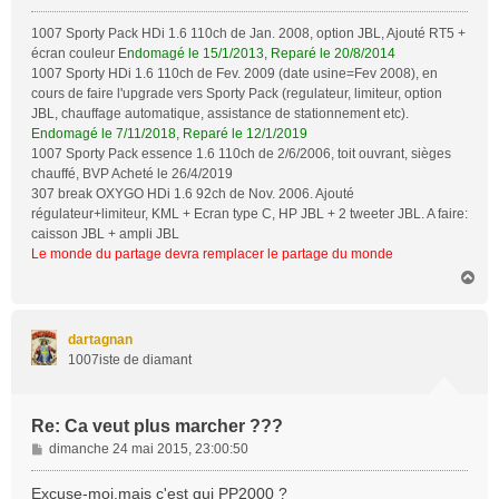
1007 Sporty Pack HDi 1.6 110ch de Jan. 2008, option JBL, Ajouté RT5 +
écran couleur
Endomagé le 15/1/2013, Reparé le 20/8/2014
1007 Sporty HDi 1.6 110ch de Fev. 2009 (date usine=Fev 2008), en
cours de faire l'upgrade vers Sporty Pack (regulateur, limiteur, option
JBL, chauffage automatique, assistance de stationnement etc).
Endomagé le 7/11/2018, Reparé le 12/1/2019
1007 Sporty Pack essence 1.6 110ch de 2/6/2006, toit ouvrant, sièges
chauffé, BVP Acheté le 26/4/2019
307 break OXYGO HDi 1.6 92ch de Nov. 2006. Ajouté
régulateur+limiteur, KML + Ecran type C, HP JBL + 2 tweeter JBL. A faire:
caisson JBL + ampli JBL
Le monde du partage devra remplacer le partage du monde
H
a
u
t
dartagnan
1007iste de diamant
Re: Ca veut plus marcher ???
M
dimanche 24 mai 2015, 23:00:50
e
s
Excuse-moi,mais c'est qui PP2000 ?