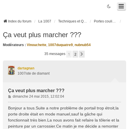
Index du forum
La 1007
Techniques et Questions
Portes coulissantes électriques
Ça veut plus marcher ???
Modérateurs :
Vinouchette
,
1007duquatre9
,
nubnub54
1
2
Suivante
35 messages
dartagnan
1007iste de diamant
Ça veut plus marcher ???
M
dimanche 24 mai 2015, 12:02:04
e
s
Bonjour a tous.Suite a notre problème de portail trop étroit,la
s
porte droite était en mode manuel,sauf la gâche qui
a
fonctionnait très bien.La nous avons fait refaire la tôlerie et la
g
peinture par un carrossier.Ce matin je me décide a remonter
e