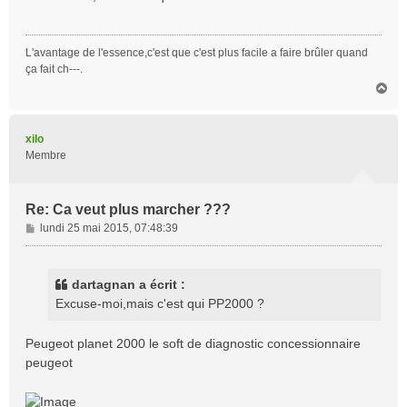
s
a
g
L'avantage de l'essence,c'est que c'est plus facile a faire brûler quand
e
ça fait ch---.
H
a
u
t
xilo
Membre
Re: Ca veut plus marcher ???
M
lundi 25 mai 2015, 07:48:39
e
s
s
dartagnan a écrit :
a
Excuse-moi,mais c'est qui PP2000 ?
g
e
Peugeot planet 2000 le soft de diagnostic concessionnaire
peugeot