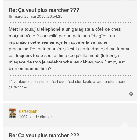
Re: Ça veut plus marcher ???
M
mardi 26 mai 2015, 20:54:29
e
s
Merci a tous,j'ai téléphoné a un garagiste a côté de chez
s
moi,qui m'a été conseillé par un pote,son "diag"est en
a
réparation cette semaine,je le rappelle la semaine
g
prochaine.De toute manière,c'est la porte droite,et ma femme
e
est toujours toute seul,enfin a ce qu'elle me dit(lol).Si ça
m'agace de trop,je redébranche les câbles,mon Jumpy est
bien en manuel,hein?
L'avantage de l'essence,c'est que c'est plus facile a faire brûler quand
ça fait ch---.
H
a
u
t
dartagnan
1007iste de diamant
Re: Ça veut plus marcher ???