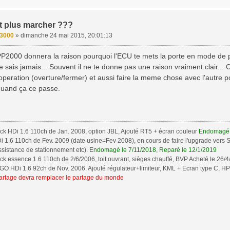
t plus marcher ???
3000
»
dimanche 24 mai 2015, 20:01:13
2000 donnera la raison pourquoi l'ECU te mets la porte en mode de prote
e sais jamais... Souvent il ne te donne pas une raison vraiment clair... C
l'operation (overture/fermer) et aussi faire la meme chose avec l'autre po
quand ça ce passe.
ck HDi 1.6 110ch de Jan. 2008, option JBL, Ajouté RT5 + écran couleur
Endomagé l
 1.6 110ch de Fev. 2009 (date usine=Fev 2008), en cours de faire l'upgrade vers Sp
ssistance de stationnement etc).
Endomagé le 7/11/2018, Reparé le 12/1/2019
k essence 1.6 110ch de 2/6/2006, toit ouvrant, sièges chauffé, BVP Acheté le 26/
 HDi 1.6 92ch de Nov. 2006. Ajouté régulateur+limiteur, KML + Ecran type C, HP J
rtage devra remplacer le partage du monde