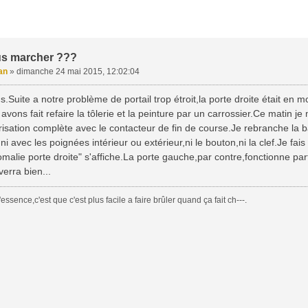
us marcher ???
an
»
dimanche 24 mai 2015, 12:02:04
s.Suite a notre problème de portail trop étroit,la porte droite était en 
avons fait refaire la tôlerie et la peinture par un carrossier.Ce matin 
isation complète avec le contacteur de fin de course.Je rebranche la ba
ni avec les poignées intérieur ou extérieur,ni le bouton,ni la clef.Je fa
lie porte droite" s'affiche.La porte gauche,par contre,fonctionne parf
erra bien...
essence,c'est que c'est plus facile a faire brûler quand ça fait ch---.