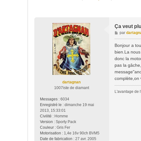
Ça veut pl
M
par
dartagn
e
s
Bonjour a tou
s
bien.La nous 
a
donc la motor
g
pas la gâche,
e
message"anoma
complète,on v
dartagnan
1007iste de diamant
L'avantage de l'
Messages :
6034
Enregistré le :
dimanche 19 mai
2013, 15:33:01
Civilité :
Homme
Version :
Sporty Pack
Couleur :
Gris Fer
Motorisation :
1,4e 16v 90ch BVM5
Date de fabrication :
27 avr. 2005