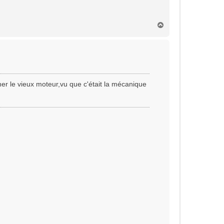
H
a
u
t
her le vieux moteur,vu que c'était la mécanique