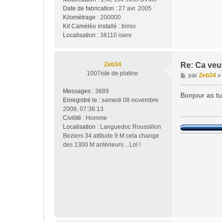
Date de fabrication :
27 avr. 2005
Kilométrage :
200000
Kit Caméléo installé :
trimix
Localisation :
38110 isere
Zeb34
Re: Ca veu
1007iste de platine
M
par
Zeb34
e
Messages :
3689
s
Bonjour as tu 
Enregistré le :
samedi 08 novembre
s
2008, 07:36:13
a
Civilité :
Homme
g
Localisation :
Languedoc Roussillon
e
Beziers 34 altitude 9 M cela change
des 1300 M antérieurs ...Lol !