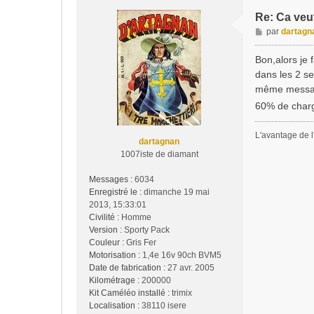
Re: Ca veu
M
par
dartagn
e
s
Bon,alors je 
s
dans les 2 sen
a
même message:
g
60% de charge
e
L'avantage de l'
dartagnan
1007iste de diamant
Messages :
6034
Enregistré le :
dimanche 19 mai
2013, 15:33:01
Civilité :
Homme
Version :
Sporty Pack
Couleur :
Gris Fer
Motorisation :
1,4e 16v 90ch BVM5
Date de fabrication :
27 avr. 2005
Kilométrage :
200000
Kit Caméléo installé :
trimix
Localisation :
38110 isere