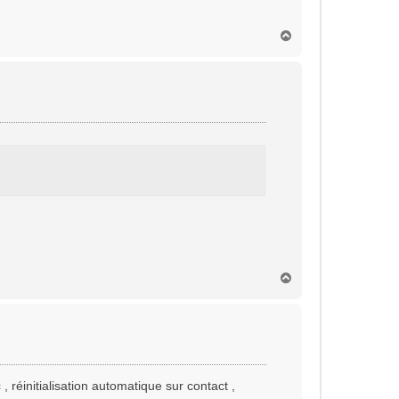
H
a
u
t
H
a
u
t
 réinitialisation automatique sur contact ,