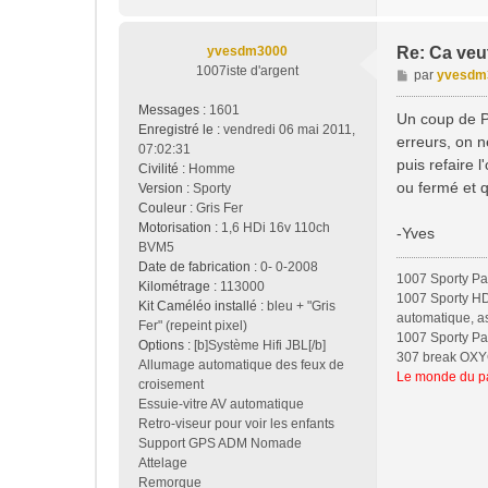
yvesdm3000
Re: Ca veu
1007iste d'argent
M
par
yvesdm
e
Messages :
1601
s
Un coup de PP
Enregistré le :
vendredi 06 mai 2011,
s
erreurs, on n
07:02:31
a
puis refaire 
Civilité :
Homme
g
ou fermé et 
Version :
Sporty
e
Couleur :
Gris Fer
Motorisation :
1,6 HDi 16v 110ch
-Yves
BVM5
Date de fabrication :
0- 0-2008
1007 Sporty Pa
Kilométrage :
113000
1007 Sporty HDi
Kit Caméléo installé :
bleu + "Gris
automatique, a
Fer" (repeint pixel)
1007 Sporty Pac
Options :
[b]Système Hifi JBL[/b]
307 break OXYGO
Allumage automatique des feux de
Le monde du pa
croisement
Essuie-vitre AV automatique
Retro-viseur pour voir les enfants
Support GPS ADM Nomade
Attelage
Remorque