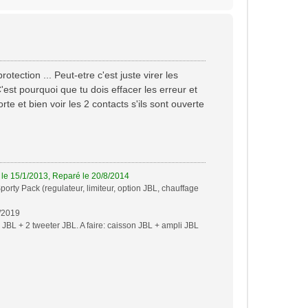
a
u
t
ction ... Peut-etre c'est juste virer les
'est pourquoi que tu dois effacer les erreur et
rte et bien voir les 2 contacts s'ils sont ouverte
e 15/1/2013, Reparé le 20/8/2014
orty Pack (regulateur, limiteur, option JBL, chauffage
4/2019
BL + 2 tweeter JBL. A faire: caisson JBL + ampli JBL