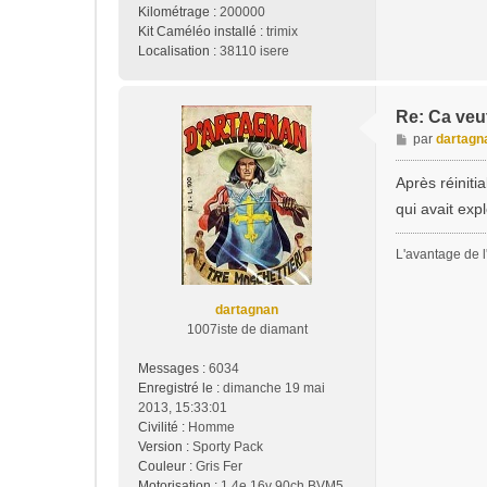
Kilométrage :
200000
Kit Caméléo installé :
trimix
Localisation :
38110 isere
Re: Ca veu
M
par
dartagn
e
s
Après réiniti
s
qui avait exp
a
g
L'avantage de l'
e
dartagnan
1007iste de diamant
Messages :
6034
Enregistré le :
dimanche 19 mai
2013, 15:33:01
Civilité :
Homme
Version :
Sporty Pack
Couleur :
Gris Fer
Motorisation :
1,4e 16v 90ch BVM5