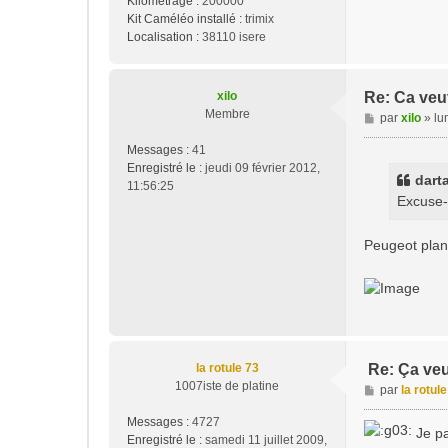
Kilométrage :
200000
Kit Caméléo installé :
trimix
Localisation :
38110 isere
xilo
Re: Ca veu
Membre
M
par
xilo
»
lu
e
Messages :
41
s
Enregistré le :
jeudi 09 février 2012,
s
darta
11:56:25
a
Excuse-
g
e
Peugeot plan
la rotule 73
Re: Ça ve
1007iste de platine
M
par
la rotul
e
Messages :
4727
s
Je pa
Enregistré le :
samedi 11 juillet 2009,
s