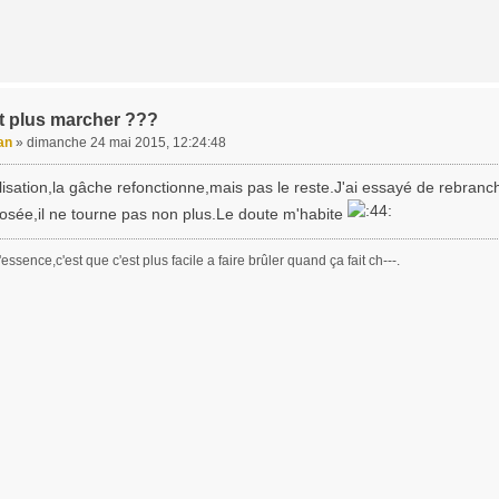
t plus marcher ???
an
»
dimanche 24 mai 2015, 12:24:48
alisation,la gâche refonctionne,mais pas le reste.J'ai essayé de rebranc
losée,il ne tourne pas non plus.Le doute m'habite
essence,c'est que c'est plus facile a faire brûler quand ça fait ch---.