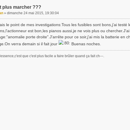
t plus marcher ???
an
»
dimanche 24 mai 2015, 19:30:04
fais le point de mes investigations:Tous les fusibles sont bons,j'ai testé 
s,l'actionneur est bon,les pianos aussi,je ne vois plus ou chercher.J'ai ré
"anomalie porte droite".J'arrête pour ce soir,j'ai mis la batterie en ch
.On verra demain si il fait jour
Buenas noches.
essence,c'est que c'est plus facile a faire brûler quand ça fait ch---.