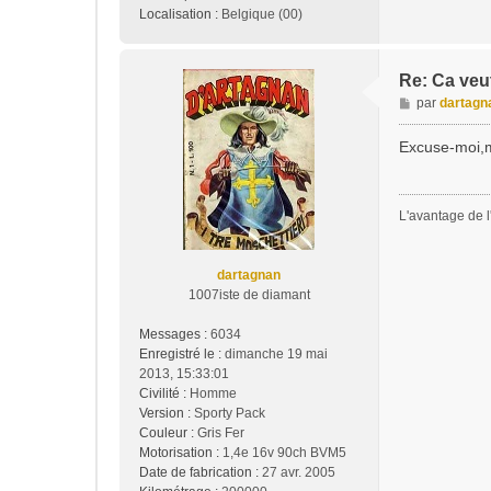
Localisation :
Belgique (00)
Re: Ca veu
M
par
dartagn
e
s
Excuse-moi,m
s
a
g
L'avantage de l'
e
dartagnan
1007iste de diamant
Messages :
6034
Enregistré le :
dimanche 19 mai
2013, 15:33:01
Civilité :
Homme
Version :
Sporty Pack
Couleur :
Gris Fer
Motorisation :
1,4e 16v 90ch BVM5
Date de fabrication :
27 avr. 2005