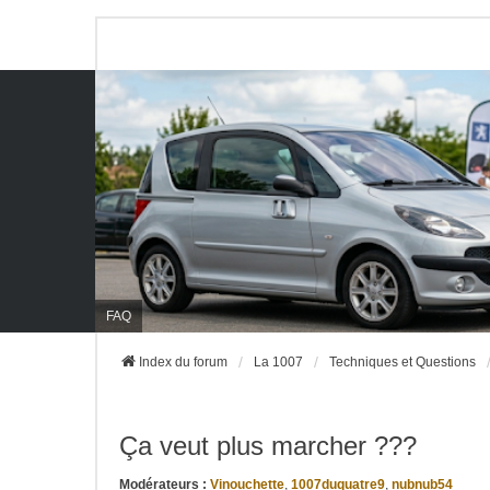
FAQ
Index du forum
La 1007
Techniques et Questions
Ça veut plus marcher ???
Modérateurs :
Vinouchette
,
1007duquatre9
,
nubnub54