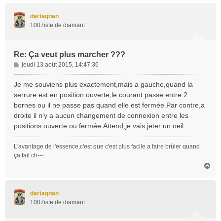
u
t
dartagnan
1007iste de diamant
Re: Ça veut plus marcher ???
M
jeudi 13 août 2015, 14:47:36
e
s
Je me souviens plus exactement,mais a gauche,quand la
s
serrure est en position ouverte,le courant passe entre 2
a
bornes ou il ne passe pas quand elle est fermée.Par contre,a
g
droite il n'y a aucun changement de connexion entre les
e
positions ouverte ou fermée.Attend,je vais jeter un oeil.
L'avantage de l'essence,c'est que c'est plus facile a faire brûler quand
ça fait ch---.
H
a
u
t
dartagnan
1007iste de diamant