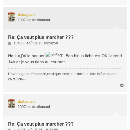
a
u
t
dartagnan
1007iste de diamant
Re: Ça veut plus marcher ???
M
jeudi 06 août 2015, 09:50:50
e
s
Ho zut,j'ai le hoquet
.Bon bin la fiche est OK,j'attend
s
14h et je vous tiens au courant.
a
g
L'avantage de l'essence,c'est que c'est plus facile a faire brûler quand
e
ça fait ch---.
H
a
u
t
dartagnan
1007iste de diamant
Re: Ça veut plus marcher ???
M
jeudi 06 août 2015, 16:22:06