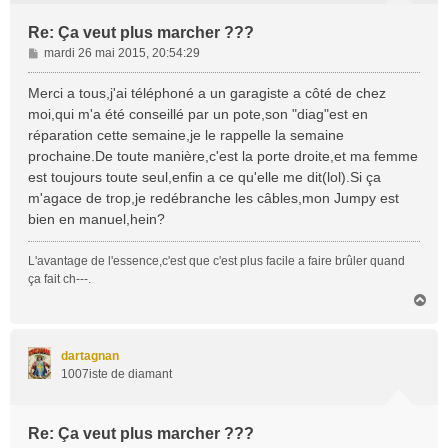
Re: Ça veut plus marcher ???
M
mardi 26 mai 2015, 20:54:29
e
s
Merci a tous,j'ai téléphoné a un garagiste a côté de chez
s
moi,qui m'a été conseillé par un pote,son "diag"est en
a
réparation cette semaine,je le rappelle la semaine
g
prochaine.De toute manière,c'est la porte droite,et ma femme
e
est toujours toute seul,enfin a ce qu'elle me dit(lol).Si ça
m'agace de trop,je redébranche les câbles,mon Jumpy est
bien en manuel,hein?
L'avantage de l'essence,c'est que c'est plus facile a faire brûler quand
ça fait ch---.
H
a
u
t
dartagnan
1007iste de diamant
Re: Ça veut plus marcher ???