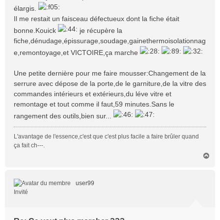
élargis.
Il me restait un faisceau défectueux dont la fiche était
bonne.Kouick
je récupère la
fiche,dénudage,épissurage,soudage,gainethermoisolationnag
e,remontoyage,et VICTOIRE,ça marche
Une petite dernière pour me faire mousser:Changement de la
serrure avec dépose de la porte,de le garniture,de la vitre des
commandes intérieurs et extérieurs,du léve vitre et
remontage et tout comme il faut,59 minutes.Sans le
rangement des outils,bien sur...
L'avantage de l'essence,c'est que c'est plus facile a faire brûler quand
ça fait ch---.
H
a
u
t
user99
Invité