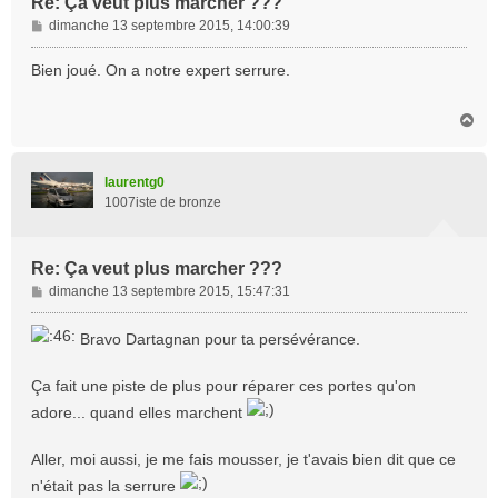
Re: Ça veut plus marcher ???
M
dimanche 13 septembre 2015, 14:00:39
e
s
Bien joué. On a notre expert serrure.
s
a
H
g
a
e
u
t
laurentg0
1007iste de bronze
Re: Ça veut plus marcher ???
M
dimanche 13 septembre 2015, 15:47:31
e
s
Bravo Dartagnan pour ta persévérance.
s
a
Ça fait une piste de plus pour réparer ces portes qu'on
g
e
adore... quand elles marchent
Aller, moi aussi, je me fais mousser, je t'avais bien dit que ce
n'était pas la serrure