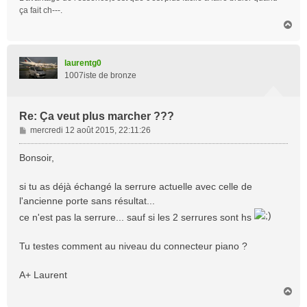
e
ça fait ch---.
H
a
u
t
laurentg0
1007iste de bronze
Re: Ça veut plus marcher ???
M
mercredi 12 août 2015, 22:11:26
e
s
Bonsoir,
s
a
si tu as déjà échangé la serrure actuelle avec celle de
g
l'ancienne porte sans résultat...
e
ce n'est pas la serrure... sauf si les 2 serrures sont hs
Tu testes comment au niveau du connecteur piano ?
A+ Laurent
H
a