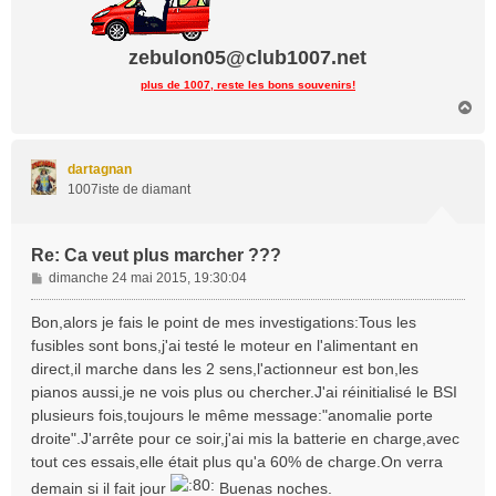
zebulon05@club1007.net
plus de 1007, reste les bons souvenirs!
H
a
u
t
dartagnan
1007iste de diamant
Re: Ca veut plus marcher ???
M
dimanche 24 mai 2015, 19:30:04
e
s
Bon,alors je fais le point de mes investigations:Tous les
s
fusibles sont bons,j'ai testé le moteur en l'alimentant en
a
direct,il marche dans les 2 sens,l'actionneur est bon,les
g
pianos aussi,je ne vois plus ou chercher.J'ai réinitialisé le BSI
e
plusieurs fois,toujours le même message:"anomalie porte
droite".J'arrête pour ce soir,j'ai mis la batterie en charge,avec
tout ces essais,elle était plus qu'a 60% de charge.On verra
demain si il fait jour
Buenas noches.