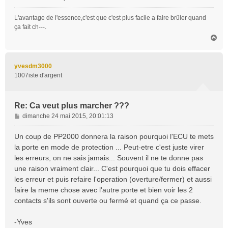
L'avantage de l'essence,c'est que c'est plus facile a faire brûler quand
ça fait ch---.
H
a
u
t
yvesdm3000
1007iste d'argent
Re: Ca veut plus marcher ???
M
dimanche 24 mai 2015, 20:01:13
e
s
Un coup de PP2000 donnera la raison pourquoi l'ECU te mets
s
la porte en mode de protection ... Peut-etre c'est juste virer
a
les erreurs, on ne sais jamais... Souvent il ne te donne pas
g
une raison vraiment clair... C'est pourquoi que tu dois effacer
e
les erreur et puis refaire l'operation (overture/fermer) et aussi
faire la meme chose avec l'autre porte et bien voir les 2
contacts s'ils sont ouverte ou fermé et quand ça ce passe.
-Yves