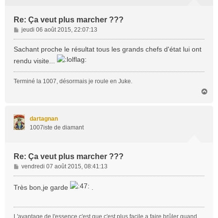
Re: Ça veut plus marcher ???
M
jeudi 06 août 2015, 22:07:13
e
s
Sachant proche le résultat tous les grands chefs d'état lui ont
s
rendu visite...
a
g
Terminé la 1007, désormais je roule en Juke.
e
H
a
u
t
dartagnan
1007iste de diamant
Re: Ça veut plus marcher ???
M
vendredi 07 août 2015, 08:41:13
e
s
Très bon,je garde
.
s
a
g
L'avantage de l'essence,c'est que c'est plus facile a faire brûler quand