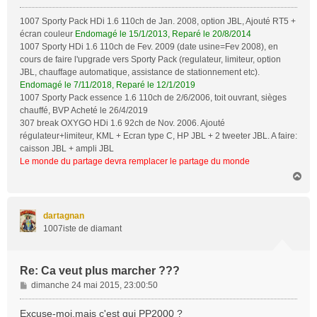
1007 Sporty Pack HDi 1.6 110ch de Jan. 2008, option JBL, Ajouté RT5 +
écran couleur
Endomagé le 15/1/2013, Reparé le 20/8/2014
1007 Sporty HDi 1.6 110ch de Fev. 2009 (date usine=Fev 2008), en
cours de faire l'upgrade vers Sporty Pack (regulateur, limiteur, option
JBL, chauffage automatique, assistance de stationnement etc).
Endomagé le 7/11/2018, Reparé le 12/1/2019
1007 Sporty Pack essence 1.6 110ch de 2/6/2006, toit ouvrant, sièges
chauffé, BVP Acheté le 26/4/2019
307 break OXYGO HDi 1.6 92ch de Nov. 2006. Ajouté
régulateur+limiteur, KML + Ecran type C, HP JBL + 2 tweeter JBL. A faire:
caisson JBL + ampli JBL
Le monde du partage devra remplacer le partage du monde
H
a
u
t
dartagnan
1007iste de diamant
Re: Ca veut plus marcher ???
M
dimanche 24 mai 2015, 23:00:50
e
s
Excuse-moi,mais c'est qui PP2000 ?