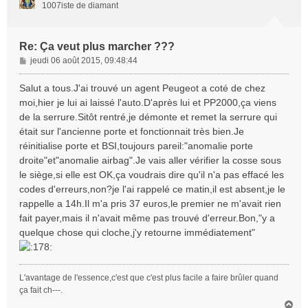
1007iste de diamant
Re: Ça veut plus marcher ???
M
jeudi 06 août 2015, 09:48:44
e
s
Salut a tous.J'ai trouvé un agent Peugeot a coté de chez
s
moi,hier je lui ai laissé l'auto.D'après lui et PP2000,ça viens
a
de la serrure.Sitôt rentré,je démonte et remet la serrure qui
g
était sur l'ancienne porte et fonctionnait très bien.Je
e
réinitialise porte et BSI,toujours pareil:"anomalie porte
droite"et"anomalie airbag".Je vais aller vérifier la cosse sous
le siège,si elle est OK,ça voudrais dire qu'il n'a pas effacé les
codes d'erreurs,non?je l'ai rappelé ce matin,il est absent,je le
rappelle a 14h.Il m'a pris 37 euros,le premier ne m'avait rien
fait payer,mais il n'avait même pas trouvé d'erreur.Bon,"y a
quelque chose qui cloche,j'y retourne immédiatement"
L'avantage de l'essence,c'est que c'est plus facile a faire brûler quand
ça fait ch---.
H