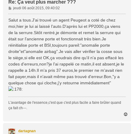
Re: Ça veut plus marcher ???
M
jeudi 06 août 2015, 09:40:02
e
s
Salut a tous.J'ai trouvé un agent Peugeot a coté de chez
s
moi,hier je lui ai laissé l'auto.D'après lui et PP2000,ça viens
a
de la serrure.Sitôt rentré,je démonte et remet la serrure qui
g
était sur l'ancienne porte et fonctionnait très bien.Je
e
réinitialise porte et BSI,toujours pareil:"anomalie porte
droite"et"anomalie airbag".Je vais aller vérifier la cosse sous
le siège,si elle est OK,ça voudrais dire qu'il n'a pas effacé les
codes d'erreurs,non?je l'ai rappelé ce matin,il est absent,je le
rappelle a 14h.Il m'a pris 37 euros,le premier ne m'avait rien
fait payer,mais il n'avait même pas trouvé d'erreur.Bon,"y a
quelque chose qui cloche,j'y retourne immédiatement"
L'avantage de l'essence,c'est que c'est plus facile a faire brûler quand
ça fait ch---.
H
a
u
t
dartagnan