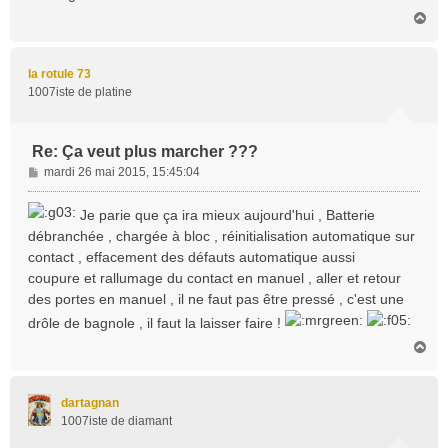
H
a
u
t
la rotule 73
1007iste de platine
Re: Ça veut plus marcher ???
M
mardi 26 mai 2015, 15:45:04
e
s
Je parie que ça ira mieux aujourd'hui , Batterie
s
débranchée , chargée à bloc , réinitialisation automatique sur
a
contact , effacement des défauts automatique aussi
g
coupure et rallumage du contact en manuel , aller et retour
e
des portes en manuel , il ne faut pas être pressé , c'est une
drôle de bagnole , il faut la laisser faire !
H
a
u
t
dartagnan
1007iste de diamant