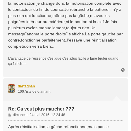
la motorisation,je change donc la motorisation complète avec
le contacteur de fin de course.Je rebranche la batterie,il n'y a
plus rien qui fonctionne,même pas la gâche,ni avec les
poignées intérieur ou extérieur,ni le bouton,ni la clef.Je fais
plusieurs cycles manuellement,toujours rien.Un
message"anomalie porte droite" s'affiche.La porte gauche,par
contre,fonctionne parfaitement.J'essaye une réinitialisation
complète,on verra bien...
L'avantage de l'essence,c'est que c'est plus facile a faire brûler quand
ça fait ch---.
H
a
u
t
dartagnan
1007iste de diamant
Re: Ca veut plus marcher ???
M
dimanche 24 mai 2015, 12:24:48
e
s
Après réinitialisation,la gâche refonctionne,mais pas le
s