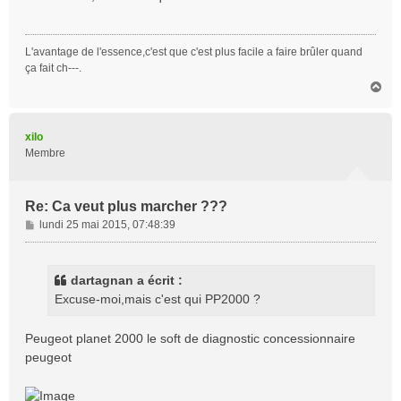
s
a
g
L'avantage de l'essence,c'est que c'est plus facile a faire brûler quand
e
ça fait ch---.
H
a
u
t
xilo
Membre
Re: Ca veut plus marcher ???
M
lundi 25 mai 2015, 07:48:39
e
s
s
dartagnan a écrit :
a
Excuse-moi,mais c'est qui PP2000 ?
g
e
Peugeot planet 2000 le soft de diagnostic concessionnaire
peugeot