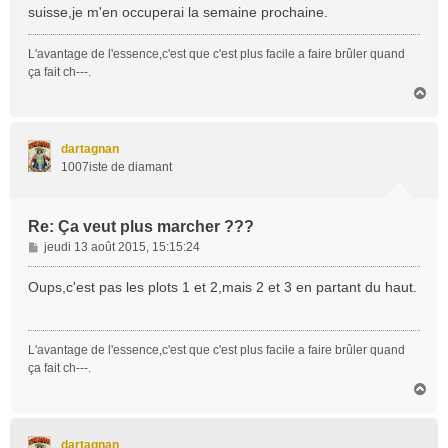
suisse,je m'en occuperai la semaine prochaine.
L'avantage de l'essence,c'est que c'est plus facile a faire brûler quand
ça fait ch---.
H
a
u
t
dartagnan
1007iste de diamant
Re: Ça veut plus marcher ???
M
jeudi 13 août 2015, 15:15:24
e
s
Oups,c'est pas les plots 1 et 2,mais 2 et 3 en partant du haut.
s
a
g
L'avantage de l'essence,c'est que c'est plus facile a faire brûler quand
e
ça fait ch---.
H
a
u
t
dartagnan