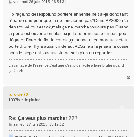
M
vendredi 26 juin 2015, 16:54:31
e
s
Ho rage,ho désespoir,ho portière ennemie,ne t'ai-je donc tant
s
réparée que pour que tu ne fonctionne pas?Donc PP2000 n'a
a
rien trouvé,tout est ok,mais ça ne marche toujours pas.Quand
g
la porte est ouverte en plein,si je la referme juste un peu pour
e
dégager l'inter de fin de course,ça sonne et ça marque"défaut
porte droite".Il y a aussi un défaut ABS,mais la je sais,la cosse
sous le siège est foireuse.Je ne sais plus ou regarder.
L'avantage de l'essence,c'est que c'est plus facile a faire brûler quand
ça fait ch---.
H
a
u
t
la rotule 73
1007iste de platine
Re: Ça veut plus marcher ???
M
samedi 27 juin 2015, 15:19:12
e
s