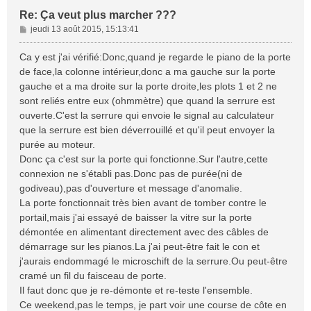
Re: Ça veut plus marcher ???
M
jeudi 13 août 2015, 15:13:41
e
s
Ca y est j'ai vérifié:Donc,quand je regarde le piano de la porte
s
de face,la colonne intérieur,donc a ma gauche sur la porte
a
gauche et a ma droite sur la porte droite,les plots 1 et 2 ne
g
sont reliés entre eux (ohmmètre) que quand la serrure est
e
ouverte.C'est la serrure qui envoie le signal au calculateur
que la serrure est bien déverrouillé et qu'il peut envoyer la
purée au moteur.
Donc ça c'est sur la porte qui fonctionne.Sur l'autre,cette
connexion ne s'établi pas.Donc pas de purée(ni de
godiveau),pas d'ouverture et message d'anomalie.
La porte fonctionnait très bien avant de tomber contre le
portail,mais j'ai essayé de baisser la vitre sur la porte
démontée en alimentant directement avec des câbles de
démarrage sur les pianos.La j'ai peut-être fait le con et
j'aurais endommagé le microschift de la serrure.Ou peut-être
cramé un fil du faisceau de porte.
Il faut donc que je re-démonte et re-teste l'ensemble.
Ce weekend,pas le temps, je part voir une course de côte en