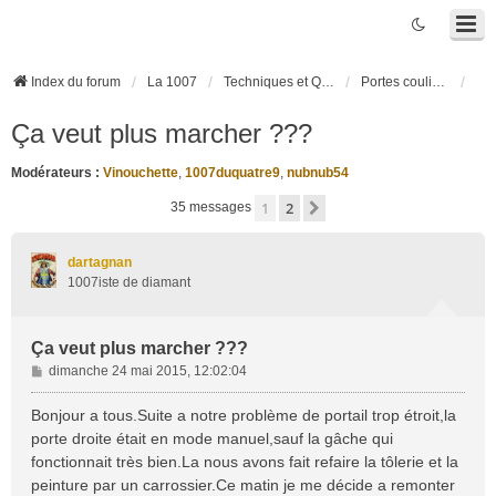
Index du forum
La 1007
Techniques et Questions
Portes coulissantes électriques
Ça veut plus marcher ???
Modérateurs :
Vinouchette
,
1007duquatre9
,
nubnub54
1
2
Suivante
35 messages
dartagnan
1007iste de diamant
Ça veut plus marcher ???
M
dimanche 24 mai 2015, 12:02:04
e
s
Bonjour a tous.Suite a notre problème de portail trop étroit,la
s
porte droite était en mode manuel,sauf la gâche qui
a
fonctionnait très bien.La nous avons fait refaire la tôlerie et la
g
peinture par un carrossier.Ce matin je me décide a remonter
e