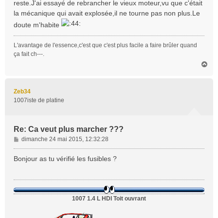
reste.J'ai essayé de rebrancher le vieux moteur,vu que c'était
a
la mécanique qui avait explosée,il ne tourne pas non plus.Le
g
doute m'habite
e
L'avantage de l'essence,c'est que c'est plus facile a faire brûler quand
ça fait ch---.
H
a
u
t
Zeb34
1007iste de platine
Re: Ca veut plus marcher ???
M
dimanche 24 mai 2015, 12:32:28
e
s
Bonjour as tu vérifié les fusibles ?
s
a
g
e
1007 1.4 L HDI Toit ouvrant