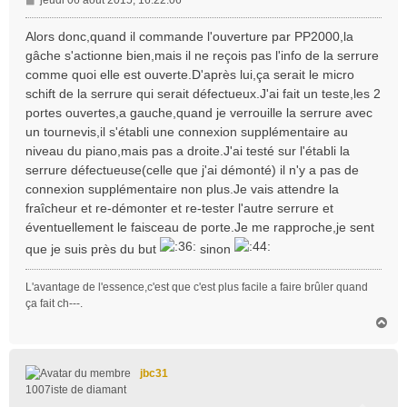
e
s
Alors donc,quand il commande l'ouverture par PP2000,la
s
gâche s'actionne bien,mais il ne reçois pas l'info de la serrure
a
comme quoi elle est ouverte.D'après lui,ça serait le micro
g
schift de la serrure qui serait défectueux.J'ai fait un teste,les 2
e
portes ouvertes,a gauche,quand je verrouille la serrure avec
un tournevis,il s'établi une connexion supplémentaire au
niveau du piano,mais pas a droite.J'ai testé sur l'établi la
serrure défectueuse(celle que j'ai démonté) il n'y a pas de
connexion supplémentaire non plus.Je vais attendre la
fraîcheur et re-démonter et re-tester l'autre serrure et
éventuellement le faisceau de porte.Je me rapproche,je sent
que je suis près du but
sinon
L'avantage de l'essence,c'est que c'est plus facile a faire brûler quand
ça fait ch---.
H
a
u
t
jbc31
1007iste de diamant