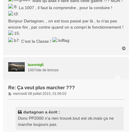
Mais qu'allait il faire dans cette galère !?? MDR !
s
La 1007 , il faut la comprendre , pour la conduire !
a
g
e
Bonjour Dartagnan, , on est tous passé par là , tu n'as pas
encore fini , par contre quand on a compri le fonctionnement !
C'est la Classe !
H
a
u
t
laurentg0
1007iste de bronze
Re: Ça veut plus marcher ???
M
mercredi 08 juillet 2015, 01:06:02
e
s
s
dartagnan a écrit :
a
Donc PP2000 n'a rien trouvé,tout est ok,mais ça ne
g
marche toujours pas.
e