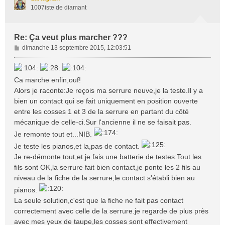
1007iste de diamant
Re: Ça veut plus marcher ???
M
dimanche 13 septembre 2015, 12:03:51
e
s
s
Ca marche enfin,ouf!
a
Alors je raconte:Je reçois ma serrure neuve,je la teste.Il y a
g
bien un contact qui se fait uniquement en position ouverte
e
entre les cosses 1 et 3 de la serrure en partant du côté
mécanique de celle-ci.Sur l'ancienne il ne se faisait pas.
Je remonte tout et...NIB.
Je teste les pianos,et la,pas de contact.
Je re-démonte tout,et je fais une batterie de testes:Tout les
fils sont OK,la serrure fait bien contact,je ponte les 2 fils au
niveau de la fiche de la serrure,le contact s'établi bien au
pianos.
La seule solution,c'est que la fiche ne fait pas contact
correctement avec celle de la serrure.je regarde de plus près
avec mes yeux de taupe,les cosses sont effectivement