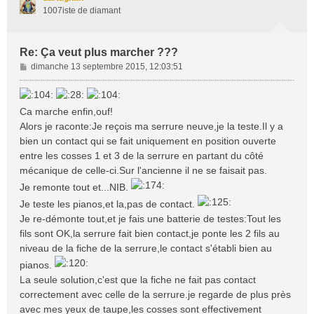
1007iste de diamant
Re: Ça veut plus marcher ???
M
dimanche 13 septembre 2015, 12:03:51
e
s
s
Ca marche enfin,ouf!
a
Alors je raconte:Je reçois ma serrure neuve,je la teste.Il y a
g
bien un contact qui se fait uniquement en position ouverte
e
entre les cosses 1 et 3 de la serrure en partant du côté
mécanique de celle-ci.Sur l'ancienne il ne se faisait pas.
Je remonte tout et...NIB.
Je teste les pianos,et la,pas de contact.
Je re-démonte tout,et je fais une batterie de testes:Tout les
fils sont OK,la serrure fait bien contact,je ponte les 2 fils au
niveau de la fiche de la serrure,le contact s'établi bien au
pianos.
La seule solution,c'est que la fiche ne fait pas contact
correctement avec celle de la serrure.je regarde de plus près
avec mes yeux de taupe,les cosses sont effectivement