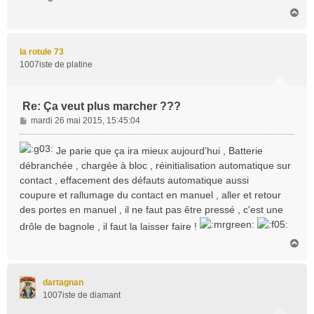
H
a
u
t
la rotule 73
1007iste de platine
Re: Ça veut plus marcher ???
M
mardi 26 mai 2015, 15:45:04
e
s
Je parie que ça ira mieux aujourd'hui , Batterie
s
débranchée , chargée à bloc , réinitialisation automatique sur
a
contact , effacement des défauts automatique aussi
g
coupure et rallumage du contact en manuel , aller et retour
e
des portes en manuel , il ne faut pas être pressé , c'est une
drôle de bagnole , il faut la laisser faire !
H
a
u
t
dartagnan
1007iste de diamant