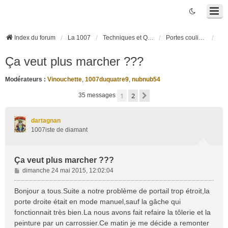
Index du forum
La 1007
Techniques et Questions
Portes coulissantes électriques
Ça veut plus marcher ???
Modérateurs :
Vinouchette
,
1007duquatre9
,
nubnub54
1
2
Suivante
35 messages
dartagnan
1007iste de diamant
Ça veut plus marcher ???
M
dimanche 24 mai 2015, 12:02:04
e
s
Bonjour a tous.Suite a notre problème de portail trop étroit,la
s
porte droite était en mode manuel,sauf la gâche qui
a
fonctionnait très bien.La nous avons fait refaire la tôlerie et la
g
peinture par un carrossier.Ce matin je me décide a remonter
e