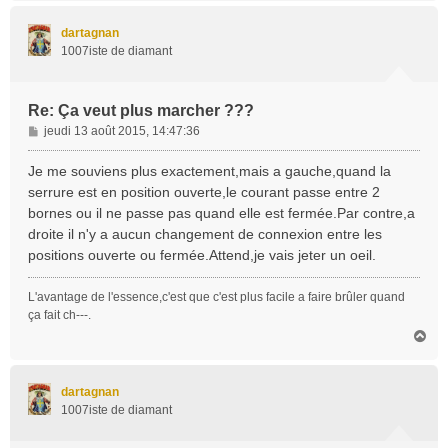
u
t
dartagnan
1007iste de diamant
Re: Ça veut plus marcher ???
M
jeudi 13 août 2015, 14:47:36
e
s
Je me souviens plus exactement,mais a gauche,quand la
s
serrure est en position ouverte,le courant passe entre 2
a
bornes ou il ne passe pas quand elle est fermée.Par contre,a
g
droite il n'y a aucun changement de connexion entre les
e
positions ouverte ou fermée.Attend,je vais jeter un oeil.
L'avantage de l'essence,c'est que c'est plus facile a faire brûler quand
ça fait ch---.
H
a
u
t
dartagnan
1007iste de diamant