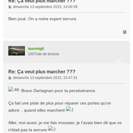
Re: Ça veut plus marcher ???
M
dimanche 13 septembre 2015, 14:00:39
e
s
Bien joué. On a notre expert serrure.
s
a
H
g
a
e
u
t
laurentg0
1007iste de bronze
Re: Ça veut plus marcher ???
M
dimanche 13 septembre 2015, 15:47:31
e
s
Bravo Dartagnan pour ta persévérance.
s
a
Ça fait une piste de plus pour réparer ces portes qu'on
g
e
adore... quand elles marchent
Aller, moi aussi, je me fais mousser, je t'avais bien dit que ce
n'était pas la serrure