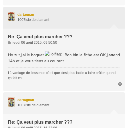
a
u
t
dartagnan
1007iste de diamant
Re: Ça veut plus marcher ???
M
jeudi 06 août 2015, 09:50:50
e
s
Ho zut,j'ai le hoquet
.Bon bin la fiche est OK,j'attend
s
14h et je vous tiens au courant.
a
g
L'avantage de l'essence,c'est que c'est plus facile a faire brûler quand
e
ça fait ch---.
H
a
u
t
dartagnan
1007iste de diamant
Re: Ça veut plus marcher ???
M
jeudi 06 août 2015, 16:22:06