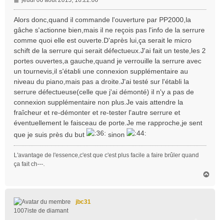
e
s
Alors donc,quand il commande l'ouverture par PP2000,la
s
gâche s'actionne bien,mais il ne reçois pas l'info de la serrure
a
comme quoi elle est ouverte.D'après lui,ça serait le micro
g
schift de la serrure qui serait défectueux.J'ai fait un teste,les 2
e
portes ouvertes,a gauche,quand je verrouille la serrure avec
un tournevis,il s'établi une connexion supplémentaire au
niveau du piano,mais pas a droite.J'ai testé sur l'établi la
serrure défectueuse(celle que j'ai démonté) il n'y a pas de
connexion supplémentaire non plus.Je vais attendre la
fraîcheur et re-démonter et re-tester l'autre serrure et
éventuellement le faisceau de porte.Je me rapproche,je sent
que je suis près du but
sinon
L'avantage de l'essence,c'est que c'est plus facile a faire brûler quand
ça fait ch---.
H
a
u
t
jbc31
1007iste de diamant