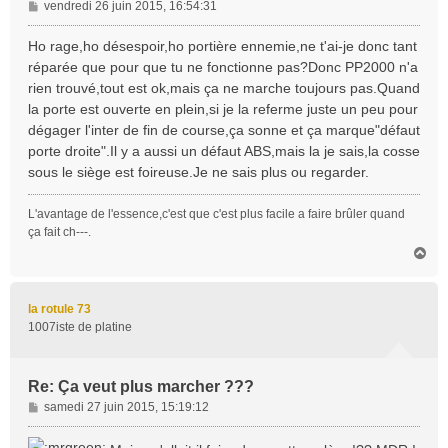
M
vendredi 26 juin 2015, 16:54:31
e
s
Ho rage,ho désespoir,ho portière ennemie,ne t'ai-je donc tant
s
réparée que pour que tu ne fonctionne pas?Donc PP2000 n'a
a
rien trouvé,tout est ok,mais ça ne marche toujours pas.Quand
g
la porte est ouverte en plein,si je la referme juste un peu pour
e
dégager l'inter de fin de course,ça sonne et ça marque"défaut
porte droite".Il y a aussi un défaut ABS,mais la je sais,la cosse
sous le siège est foireuse.Je ne sais plus ou regarder.
L'avantage de l'essence,c'est que c'est plus facile a faire brûler quand
ça fait ch---.
H
a
u
t
la rotule 73
1007iste de platine
Re: Ça veut plus marcher ???
M
samedi 27 juin 2015, 15:19:12
e
s