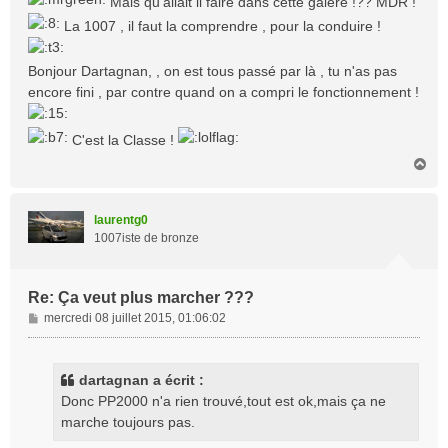
Mais qu'allait il faire dans cette galère !?? MDR !
s
La 1007 , il faut la comprendre , pour la conduire !
a
g
e
Bonjour Dartagnan, , on est tous passé par là , tu n'as pas
encore fini , par contre quand on a compri le fonctionnement !
C'est la Classe !
H
a
u
t
laurentg0
1007iste de bronze
Re: Ça veut plus marcher ???
M
mercredi 08 juillet 2015, 01:06:02
e
s
s
dartagnan a écrit :
a
Donc PP2000 n'a rien trouvé,tout est ok,mais ça ne
g
marche toujours pas.
e