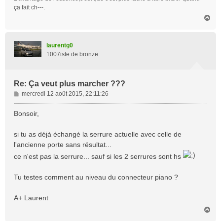
e
ça fait ch---.
H
a
u
t
laurentg0
1007iste de bronze
Re: Ça veut plus marcher ???
M
mercredi 12 août 2015, 22:11:26
e
s
Bonsoir,
s
a
si tu as déjà échangé la serrure actuelle avec celle de
g
l'ancienne porte sans résultat...
e
ce n'est pas la serrure... sauf si les 2 serrures sont hs
Tu testes comment au niveau du connecteur piano ?
A+ Laurent
H
a