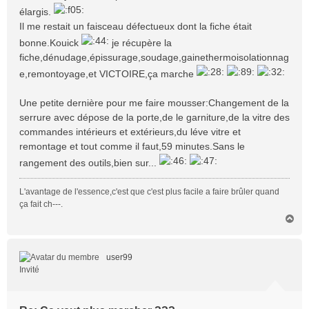
élargis.
Il me restait un faisceau défectueux dont la fiche était
bonne.Kouick
je récupère la
fiche,dénudage,épissurage,soudage,gainethermoisolationnag
e,remontoyage,et VICTOIRE,ça marche
Une petite dernière pour me faire mousser:Changement de la
serrure avec dépose de la porte,de le garniture,de la vitre des
commandes intérieurs et extérieurs,du léve vitre et
remontage et tout comme il faut,59 minutes.Sans le
rangement des outils,bien sur...
L'avantage de l'essence,c'est que c'est plus facile a faire brûler quand
ça fait ch---.
H
a
u
t
user99
Invité