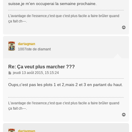
suisse,je m'en occuperai la semaine prochaine.
L'avantage de l'essence,c'est que c'est plus facile a faire brûler quand
ça fait ch---.
H
a
u
t
dartagnan
1007iste de diamant
Re: Ça veut plus marcher ???
M
jeudi 13 août 2015, 15:15:24
e
s
Oups,c'est pas les plots 1 et 2,mais 2 et 3 en partant du haut.
s
a
g
L'avantage de l'essence,c'est que c'est plus facile a faire brûler quand
e
ça fait ch---.
H
a
u
t
dartagnan