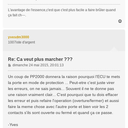
L'avantage de l'essence,c'est que c'est plus facile a faire brûler quand
ça fait ch---.
H
a
u
t
yvesdm3000
1007iste d'argent
Re: Ca veut plus marcher ???
M
dimanche 24 mai 2015, 20:01:13
e
s
Un coup de PP2000 donnera la raison pourquoi l'ECU te mets
s
la porte en mode de protection ... Peut-etre c'est juste virer
a
les erreurs, on ne sais jamais... Souvent il ne te donne pas
g
une raison vraiment clair... C'est pourquoi que tu dois effacer
e
les erreur et puis refaire l'operation (overture/fermer) et aussi
faire la meme chose avec l'autre porte et bien voir les 2
contacts s'ils sont ouverte ou fermé et quand ça ce passe.
-Yves