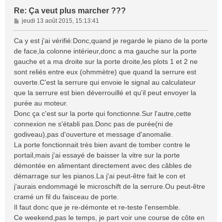
Re: Ça veut plus marcher ???
M
jeudi 13 août 2015, 15:13:41
e
s
Ca y est j'ai vérifié:Donc,quand je regarde le piano de la porte
s
de face,la colonne intérieur,donc a ma gauche sur la porte
a
gauche et a ma droite sur la porte droite,les plots 1 et 2 ne
g
sont reliés entre eux (ohmmètre) que quand la serrure est
e
ouverte.C'est la serrure qui envoie le signal au calculateur
que la serrure est bien déverrouillé et qu'il peut envoyer la
purée au moteur.
Donc ça c'est sur la porte qui fonctionne.Sur l'autre,cette
connexion ne s'établi pas.Donc pas de purée(ni de
godiveau),pas d'ouverture et message d'anomalie.
La porte fonctionnait très bien avant de tomber contre le
portail,mais j'ai essayé de baisser la vitre sur la porte
démontée en alimentant directement avec des câbles de
démarrage sur les pianos.La j'ai peut-être fait le con et
j'aurais endommagé le microschift de la serrure.Ou peut-être
cramé un fil du faisceau de porte.
Il faut donc que je re-démonte et re-teste l'ensemble.
Ce weekend,pas le temps, je part voir une course de côte en