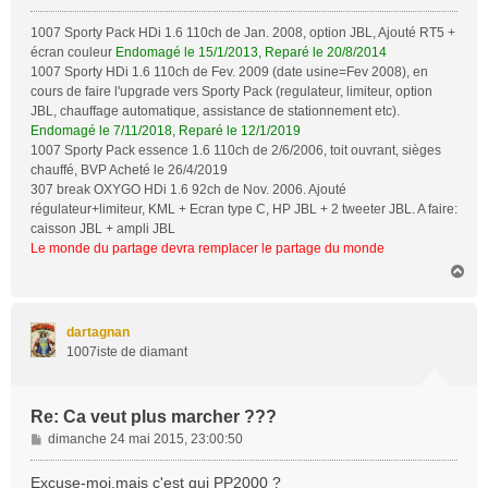
1007 Sporty Pack HDi 1.6 110ch de Jan. 2008, option JBL, Ajouté RT5 +
écran couleur
Endomagé le 15/1/2013, Reparé le 20/8/2014
1007 Sporty HDi 1.6 110ch de Fev. 2009 (date usine=Fev 2008), en
cours de faire l'upgrade vers Sporty Pack (regulateur, limiteur, option
JBL, chauffage automatique, assistance de stationnement etc).
Endomagé le 7/11/2018, Reparé le 12/1/2019
1007 Sporty Pack essence 1.6 110ch de 2/6/2006, toit ouvrant, sièges
chauffé, BVP Acheté le 26/4/2019
307 break OXYGO HDi 1.6 92ch de Nov. 2006. Ajouté
régulateur+limiteur, KML + Ecran type C, HP JBL + 2 tweeter JBL. A faire:
caisson JBL + ampli JBL
Le monde du partage devra remplacer le partage du monde
H
a
u
t
dartagnan
1007iste de diamant
Re: Ca veut plus marcher ???
M
dimanche 24 mai 2015, 23:00:50
e
s
Excuse-moi,mais c'est qui PP2000 ?