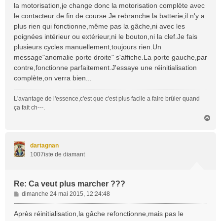
la motorisation,je change donc la motorisation complète avec
le contacteur de fin de course.Je rebranche la batterie,il n'y a
plus rien qui fonctionne,même pas la gâche,ni avec les
poignées intérieur ou extérieur,ni le bouton,ni la clef.Je fais
plusieurs cycles manuellement,toujours rien.Un
message"anomalie porte droite" s'affiche.La porte gauche,par
contre,fonctionne parfaitement.J'essaye une réinitialisation
complète,on verra bien...
L'avantage de l'essence,c'est que c'est plus facile a faire brûler quand
ça fait ch---.
H
a
u
t
dartagnan
1007iste de diamant
Re: Ca veut plus marcher ???
M
dimanche 24 mai 2015, 12:24:48
e
s
Après réinitialisation,la gâche refonctionne,mais pas le
s