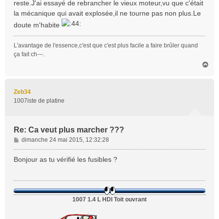
reste.J'ai essayé de rebrancher le vieux moteur,vu que c'était
a
la mécanique qui avait explosée,il ne tourne pas non plus.Le
g
doute m'habite
e
L'avantage de l'essence,c'est que c'est plus facile a faire brûler quand
ça fait ch---.
H
a
u
t
Zeb34
1007iste de platine
Re: Ca veut plus marcher ???
M
dimanche 24 mai 2015, 12:32:28
e
s
Bonjour as tu vérifié les fusibles ?
s
a
g
e
1007 1.4 L HDI Toit ouvrant