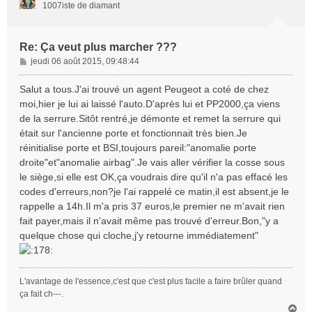
1007iste de diamant
Re: Ça veut plus marcher ???
M
jeudi 06 août 2015, 09:48:44
e
s
Salut a tous.J'ai trouvé un agent Peugeot a coté de chez
s
moi,hier je lui ai laissé l'auto.D'après lui et PP2000,ça viens
a
de la serrure.Sitôt rentré,je démonte et remet la serrure qui
g
était sur l'ancienne porte et fonctionnait très bien.Je
e
réinitialise porte et BSI,toujours pareil:"anomalie porte
droite"et"anomalie airbag".Je vais aller vérifier la cosse sous
le siège,si elle est OK,ça voudrais dire qu'il n'a pas effacé les
codes d'erreurs,non?je l'ai rappelé ce matin,il est absent,je le
rappelle a 14h.Il m'a pris 37 euros,le premier ne m'avait rien
fait payer,mais il n'avait même pas trouvé d'erreur.Bon,"y a
quelque chose qui cloche,j'y retourne immédiatement"
L'avantage de l'essence,c'est que c'est plus facile a faire brûler quand
ça fait ch---.
H