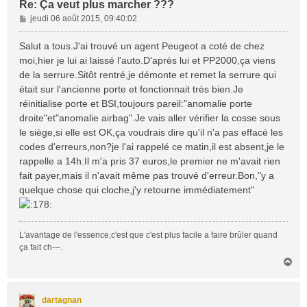
Re: Ça veut plus marcher ???
M
jeudi 06 août 2015, 09:40:02
e
s
Salut a tous.J'ai trouvé un agent Peugeot a coté de chez
s
moi,hier je lui ai laissé l'auto.D'après lui et PP2000,ça viens
a
de la serrure.Sitôt rentré,je démonte et remet la serrure qui
g
était sur l'ancienne porte et fonctionnait très bien.Je
e
réinitialise porte et BSI,toujours pareil:"anomalie porte
droite"et"anomalie airbag".Je vais aller vérifier la cosse sous
le siège,si elle est OK,ça voudrais dire qu'il n'a pas effacé les
codes d'erreurs,non?je l'ai rappelé ce matin,il est absent,je le
rappelle a 14h.Il m'a pris 37 euros,le premier ne m'avait rien
fait payer,mais il n'avait même pas trouvé d'erreur.Bon,"y a
quelque chose qui cloche,j'y retourne immédiatement"
L'avantage de l'essence,c'est que c'est plus facile a faire brûler quand
ça fait ch---.
H
a
u
t
dartagnan