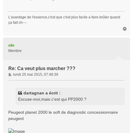
s
a
g
L'avantage de l'essence,c'est que c'est plus facile a faire brûler quand
e
ça fait ch---.
H
a
u
t
xilo
Membre
Re: Ca veut plus marcher ???
M
lundi 25 mai 2015, 07:48:39
e
s
s
dartagnan a écrit :
a
Excuse-moi,mais c'est qui PP2000 ?
g
e
Peugeot planet 2000 le soft de diagnostic concessionnaire
peugeot