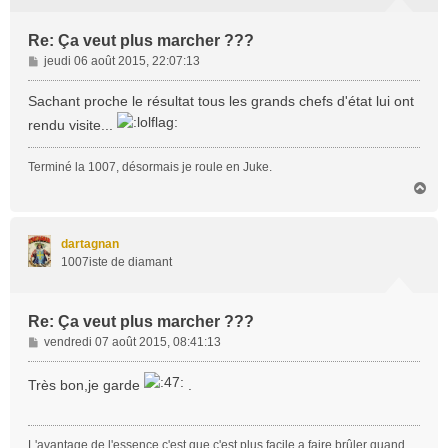
Re: Ça veut plus marcher ???
M
jeudi 06 août 2015, 22:07:13
e
s
Sachant proche le résultat tous les grands chefs d'état lui ont
s
rendu visite...
a
g
Terminé la 1007, désormais je roule en Juke.
e
H
a
u
t
dartagnan
1007iste de diamant
Re: Ça veut plus marcher ???
M
vendredi 07 août 2015, 08:41:13
e
s
Très bon,je garde
.
s
a
g
L'avantage de l'essence,c'est que c'est plus facile a faire brûler quand