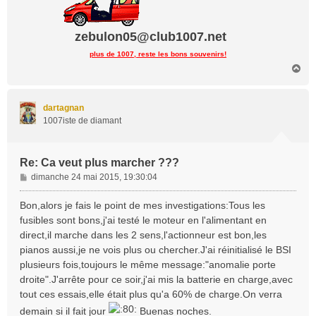
zebulon05@club1007.net
plus de 1007, reste les bons souvenirs!
H
a
u
t
dartagnan
1007iste de diamant
Re: Ca veut plus marcher ???
M
dimanche 24 mai 2015, 19:30:04
e
s
Bon,alors je fais le point de mes investigations:Tous les
s
fusibles sont bons,j'ai testé le moteur en l'alimentant en
a
direct,il marche dans les 2 sens,l'actionneur est bon,les
g
pianos aussi,je ne vois plus ou chercher.J'ai réinitialisé le BSI
e
plusieurs fois,toujours le même message:"anomalie porte
droite".J'arrête pour ce soir,j'ai mis la batterie en charge,avec
tout ces essais,elle était plus qu'a 60% de charge.On verra
demain si il fait jour
Buenas noches.