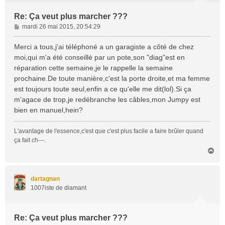
Re: Ça veut plus marcher ???
M
mardi 26 mai 2015, 20:54:29
e
s
Merci a tous,j'ai téléphoné a un garagiste a côté de chez
s
moi,qui m'a été conseillé par un pote,son "diag"est en
a
réparation cette semaine,je le rappelle la semaine
g
prochaine.De toute manière,c'est la porte droite,et ma femme
e
est toujours toute seul,enfin a ce qu'elle me dit(lol).Si ça
m'agace de trop,je redébranche les câbles,mon Jumpy est
bien en manuel,hein?
L'avantage de l'essence,c'est que c'est plus facile a faire brûler quand
ça fait ch---.
H
a
u
t
dartagnan
1007iste de diamant
Re: Ça veut plus marcher ???