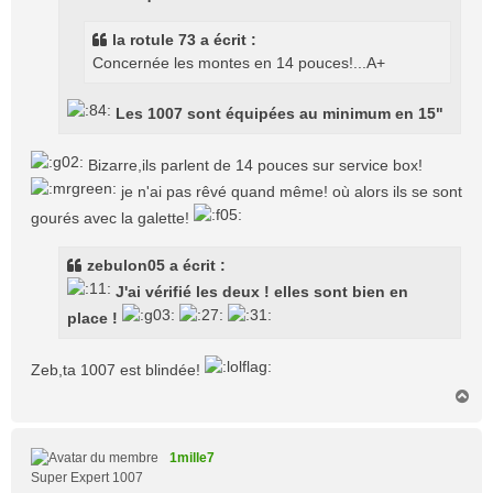
a
g
la rotule 73 a écrit :
e
Concernée les montes en 14 pouces!...A+
Les 1007 sont équipées au minimum en 15"
Bizarre,ils parlent de 14 pouces sur service box!
je n'ai pas rêvé quand même! où alors ils se sont
gourés avec la galette!
zebulon05 a écrit :
J'ai vérifié les deux ! elles sont bien en
place !
Zeb,ta 1007 est blindée!
H
a
u
t
1mille7
Super Expert 1007