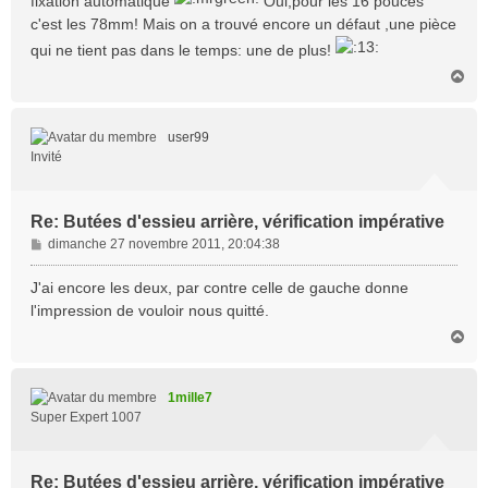
fixation automatique
Oui,pour les 16 pouces
c'est les 78mm! Mais on a trouvé encore un défaut ,une pièce
qui ne tient pas dans le temps: une de plus!
H
a
u
t
user99
Invité
Re: Butées d'essieu arrière, vérification impérative
M
dimanche 27 novembre 2011, 20:04:38
e
s
J'ai encore les deux, par contre celle de gauche donne
s
l'impression de vouloir nous quitté.
a
H
g
a
e
u
t
1mille7
Super Expert 1007
Re: Butées d'essieu arrière, vérification impérative