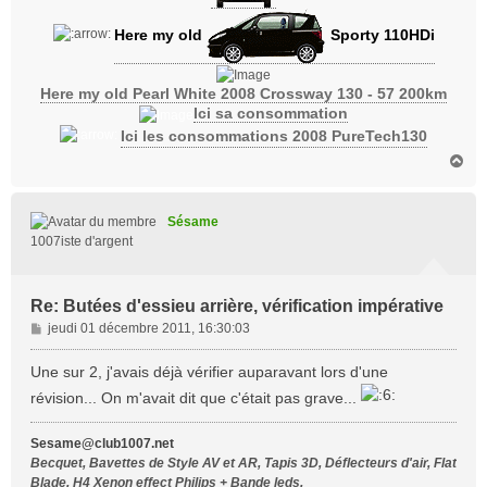
Here my old
Sporty 110HDi
Here my old Pearl White 2008 Crossway 130 - 57 200km
Ici sa consommation
Ici les consommations 2008 PureTech130
H
a
u
t
Sésame
1007iste d'argent
Re: Butées d'essieu arrière, vérification impérative
M
jeudi 01 décembre 2011, 16:30:03
e
s
Une sur 2, j'avais déjà vérifier auparavant lors d'une
s
révision... On m'avait dit que c'était pas grave...
a
g
Sesame@club1007.net
e
Becquet, Bavettes de Style AV et AR, Tapis 3D, Déflecteurs d'air, Flat
Blade, H4 Xenon effect Philips + Bande leds,