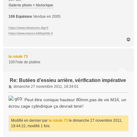
Galerie photo + historique
106 Equinoxe
Vendue en 2005
https://www.miniatures.dlgr.fr
https://www.manon-bibliophile.fr
H
a
u
t
la rotule 73
1007iste de platine
Re: Butées d'essieu arrière, vérification impérative
M
dimanche 27 novembre 2011, 18:34:01
e
s
Peut être conique hauteur 80mm,pas de vis M16, un
s
écrou cage cylindrique ça devrait tenir!
a
g
e
Modifié en dernier par
la rotule 73
le dimanche 27 novembre 2011,
19:44:22, modifié 1 fois.