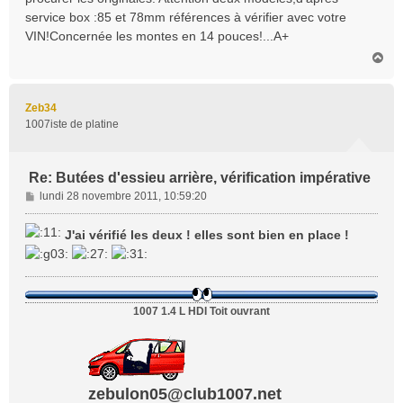
a
service box :85 et 78mm références à vérifier avec votre
g
VIN!Concernée les montes en 14 pouces!...A+
e
H
a
u
t
Zeb34
1007iste de platine
Re: Butées d'essieu arrière, vérification impérative
M
lundi 28 novembre 2011, 10:59:20
e
s
J'ai vérifié les deux ! elles sont bien en place !
s
a
g
e
1007 1.4 L HDI Toit ouvrant
zebulon05@club1007.net