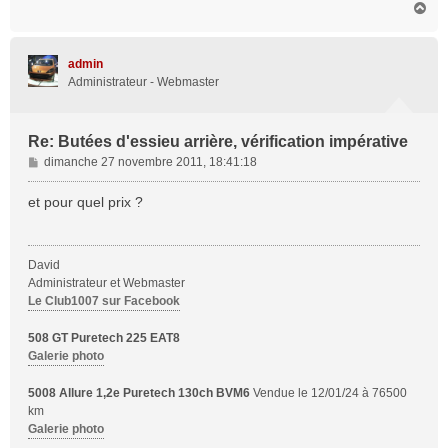
H
a
u
t
admin
Administrateur - Webmaster
Re: Butées d'essieu arrière, vérification impérative
M
dimanche 27 novembre 2011, 18:41:18
e
s
et pour quel prix ?
s
a
g
David
e
Administrateur et Webmaster
Le Club1007 sur Facebook
508 GT Puretech 225 EAT8
Galerie photo
5008 Allure 1,2e Puretech 130ch BVM6
Vendue le 12/01/24 à 76500
km
Galerie photo