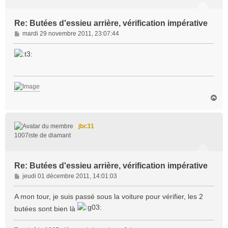
Re: Butées d'essieu arrière, vérification impérative
M
mardi 29 novembre 2011, 23:07:44
e
s
s
a
g
e
H
a
u
t
jbc31
1007iste de diamant
Re: Butées d'essieu arrière, vérification impérative
M
jeudi 01 décembre 2011, 14:01:03
e
s
A mon tour, je suis passé sous la voiture pour vérifier, les 2
s
butées sont bien là
a
g