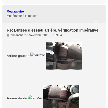
a
u
t
Moulagaufre
Modérateur à la retraite
Re: Butées d'essieu arrière, vérification impérative
M
dimanche 27 novembre 2011, 17:59:54
e
s
s
a
Arrière gauche
g
e
Arrière droite