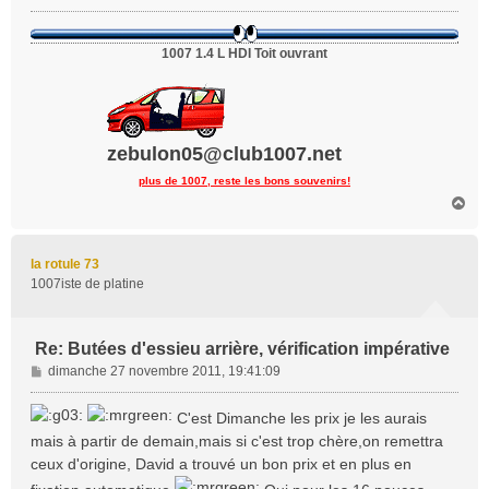
g
e
1007 1.4 L HDI Toit ouvrant
zebulon05@club1007.net
plus de 1007, reste les bons souvenirs!
H
a
u
t
la rotule 73
1007iste de platine
Re: Butées d'essieu arrière, vérification impérative
M
dimanche 27 novembre 2011, 19:41:09
e
s
C'est Dimanche les prix je les aurais
s
mais à partir de demain,mais si c'est trop chère,on remettra
a
ceux d'origine, David a trouvé un bon prix et en plus en
g
e