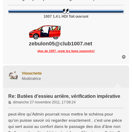
1007 1.4 L HDI Toit ouvrant
zebulon05@club1007.net
plus de 1007, reste les bons souvenirs!
H
a
u
t
Vinouchette
Modératrice
Re: Butées d'essieu arrière, vérification impérative
M
dimanche 27 novembre 2011, 17:08:24
e
s
peut-être qu'Admin pourrait nous mettre le schéma pour
s
qu'on puisse savoir où regarder exactement.. c'est une pièce
a
qui sert aussi au confort dans le passage des dos d'âne non
g