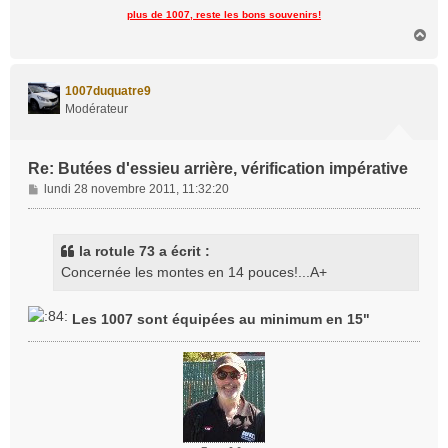
plus de 1007, reste les bons souvenirs!
H
a
u
t
1007duquatre9
Modérateur
Re: Butées d'essieu arrière, vérification impérative
M
lundi 28 novembre 2011, 11:32:20
e
s
s
la rotule 73 a écrit :
a
Concernée les montes en 14 pouces!...A+
g
e
Les 1007 sont équipées au minimum en 15"