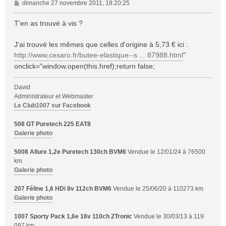
M
dimanche 27 novembre 2011, 18:20:25
e
s
T'en as trouvé à vis ?
s
a
J'ai trouvé les mêmes que celles d'origine à 5,73 € ici :
g
http://www.cesaro.fr/butee-elastique--s ... 87988.html
"
e
onclick="window.open(this.href);return false;
David
Administrateur et Webmaster
Le Club1007 sur Facebook
508 GT Puretech 225 EAT8
Galerie photo
5008 Allure 1,2e Puretech 130ch BVM6
Vendue le 12/01/24 à 76500
km
Galerie photo
207 Féline 1,6 HDi 8v 112ch BVM6
Vendue le 25/06/20 à 110273 km
Galerie photo
1007 Sporty Pack 1,6e 16v 110ch 2Tronic
Vendue le 30/03/13 à 119
097 km.