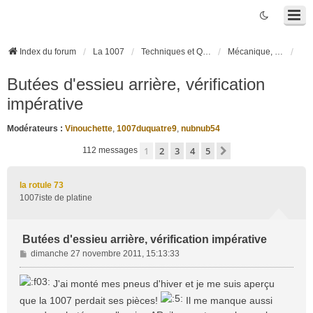
Index du forum
La 1007
Techniques et Questions
Mécanique, liaison au sol et pneumatiques
Butées d'essieu arrière, vérification
impérative
Modérateurs :
Vinouchette
,
1007duquatre9
,
nubnub54
1
2
3
4
5
Suivante
112 messages
la rotule 73
1007iste de platine
Butées d'essieu arrière, vérification impérative
M
dimanche 27 novembre 2011, 15:13:33
e
s
J'ai monté mes pneus d'hiver et je me suis aperçu
s
que la 1007 perdait ses pièces!
Il me manque aussi
a