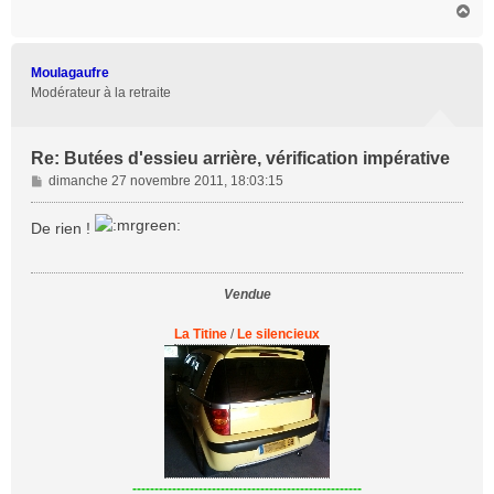
H
a
u
t
Moulagaufre
Modérateur à la retraite
Re: Butées d'essieu arrière, vérification impérative
M
dimanche 27 novembre 2011, 18:03:15
e
s
De rien !
s
a
g
Vendue
e
La Titine
/
Le silencieux
----------------------------------------------------