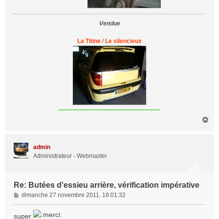
Vendue
La Titine
/
Le silencieux
----------------------------------------------------
H
a
u
t
admin
Administrateur - Webmaster
Re: Butées d'essieu arrière, vérification impérative
M
dimanche 27 novembre 2011, 18:01:32
e
s
super