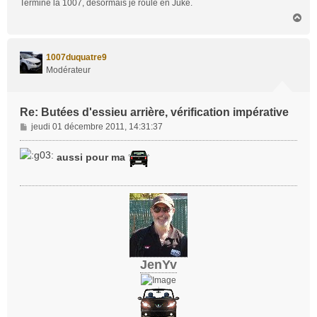
Terminé la 1007, désormais je roule en Juke.
e
H
a
u
t
1007duquatre9
Modérateur
Re: Butées d'essieu arrière, vérification impérative
M
jeudi 01 décembre 2011, 14:31:37
e
s
aussi pour ma
s
a
g
e
JenYv