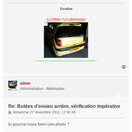
g
Vendue
e
La Titine
/
Le silencieux
----------------------------------------------------
H
a
u
t
admin
Administrateur - Webmaster
Re: Butées d'essieu arrière, vérification impérative
M
dimanche 27 novembre 2011, 17:42:45
e
s
tu pourrai nous faire une photo ?
s