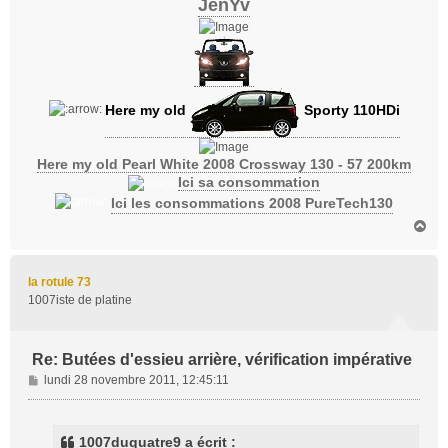
JenYv
Here my old
Sporty 110HDi
Here my old Pearl White 2008 Crossway 130 - 57 200km
Ici sa consommation
Ici les consommations 2008 PureTech130
H
a
u
t
la rotule 73
1007iste de platine
Re: Butées d'essieu arrière, vérification impérative
M
lundi 28 novembre 2011, 12:45:11
e
s
s
1007duquatre9 a écrit :