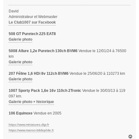
a
g
David
e
Administrateur et Webmaster
Le Club1007 sur Facebook
508 GT Puretech 225 EAT8
Galerie photo
5008 Allure 1,2e Puretech 130ch BVM6
Vendue le 12/01/24 à 76500
km
Galerie photo
207 Féline 1,6 HDi 8v 112ch BVM6
Vendue le 25/06/20 à 110273 km
Galerie photo
1007 Sporty Pack 1,6e 16v 110ch 2Tronic
Vendue le 30/03/13 à 119
097 km.
Galerie photo + historique
106 Equinoxe
Vendue en 2005
https://www.miniatures.dlgr.fr
https://www.manon-bibliophile.fr
H