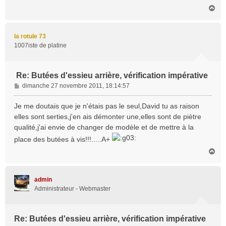
H
a
u
t
la rotule 73
1007iste de platine
Re: Butées d'essieu arrière, vérification impérative
M
dimanche 27 novembre 2011, 18:14:57
e
s
Je me doutais que je n'étais pas le seul,David tu as raison
s
elles sont serties,j'en ais démonter une,elles sont de piètre
a
qualité,j'ai envie de changer de modèle et de mettre à la
g
place des butées à vis!!!.....A+
e
H
a
u
t
admin
Administrateur - Webmaster
Re: Butées d'essieu arrière, vérification impérative