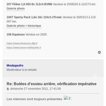
207 Féline 1,6 HDi 8v 112ch BVM6
Vendue le 25/06/20 à 110273 km
Galerie photo
1007 Sporty Pack 1,6e 16v 110ch 2Tronic
Vendue le 30/03/13 à 119
097 km.
Galerie photo + historique
106 Equinoxe
Vendue en 2005
https://www.miniatures.dlgr.fr
https://www.manon-bibliophile.fr
H
a
u
t
Moulagaufre
Modérateur à la retraite
Re: Butées d'essieu arrière, vérification impérative
M
dimanche 27 novembre 2011, 17:41:09
e
s
Les miennes sont toujours présentes.
s
a