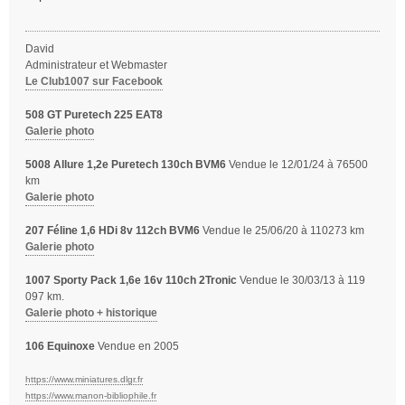
s
a
g
David
e
Administrateur et Webmaster
Le Club1007 sur Facebook
508 GT Puretech 225 EAT8
Galerie photo
5008 Allure 1,2e Puretech 130ch BVM6
Vendue le 12/01/24 à 76500
km
Galerie photo
207 Féline 1,6 HDi 8v 112ch BVM6
Vendue le 25/06/20 à 110273 km
Galerie photo
1007 Sporty Pack 1,6e 16v 110ch 2Tronic
Vendue le 30/03/13 à 119
097 km.
Galerie photo + historique
106 Equinoxe
Vendue en 2005
https://www.miniatures.dlgr.fr
https://www.manon-bibliophile.fr