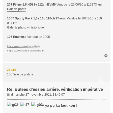
207 Féline 1,6 HDi 8v 112ch BVM6
Vendue le 25/06/20 à 110273 km
Galerie photo
1007 Sporty Pack 1,6e 16v 110ch 2Tronic
Vendue le 30/03/13 à 119
097 km.
Galerie photo + historique
106 Equinoxe
Vendue en 2005
https://www.miniatures.dlgr.fr
https://www.manon-bibliophile.fr
H
a
u
t
Zeb34
1007iste de platine
Re: Butées d'essieu arrière, vérification impérative
M
dimanche 27 novembre 2011, 18:45:07
e
s
ya pu ka faut kon !
s
a