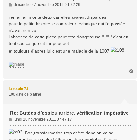
M
dimanche 27 novembre 2011, 21:32:26
e
s
j'en ai fait monté deux car elles avaient disparues
s
pour la petite histoire le controleur technique qui l'a passée
a
n'avait rien vu
g
l'absence de cette piece peut etre dangereuse !!!!!!!! c'est en
e
tout cas ce que dit mr peugeot
et toujours d'apres lui c'est une maladie de la 1007
H
a
u
t
la rotule 73
1007iste de platine
Re: Butées d'essieu arrière, vérification impérative
M
lundi 28 novembre 2011, 07:47:17
e
s
Bon,transformation trop chère donc on va se
s
procurer les originales! Attention deux modèles,d'après