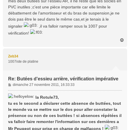
mes deux butées sur l'essieu AR, il ne reste que les socles en
g
e
PVC inutiles ;c'est une pièce importante car elle limite le
débattement de l'amortisseur et du bras de suspension,je ne
dois pas être le seul dans le même cas,et je tenais à le
signaler
,il va falloir ramper sous la 1007 pour
vérification!
H
a
u
t
Zeb34
1007iste de platine
Re: Butées d'essieu arrière, vérification impérative
M
dimanche 27 novembre 2011, 16:33:33
e
s
la Rotule73,
s
tu es le second a déclarer cette absence de buttées, tout
a
le monde va se mettre sur le dos pour aller constater la
g
présence ou non de ces buttées ! si absences répétées il
e
va falloir faire remonter l'information sur ces dernières a
Mr Peugeot pour prise en charge de malfaçons !