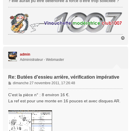
? elle aurait pu être détériorée à force d'être trop sollicitée ?
e
H
a
u
t
admin
Administrateur - Webmaster
Re: Butées d'essieu arrière, vérification impérative
M
dimanche 27 novembre 2011, 17:26:48
e
s
C'est la pièce n° : 8 environ 16 €.
s
La ref est pour une monte en 16 pouces et avec disques AR.
a
g
e