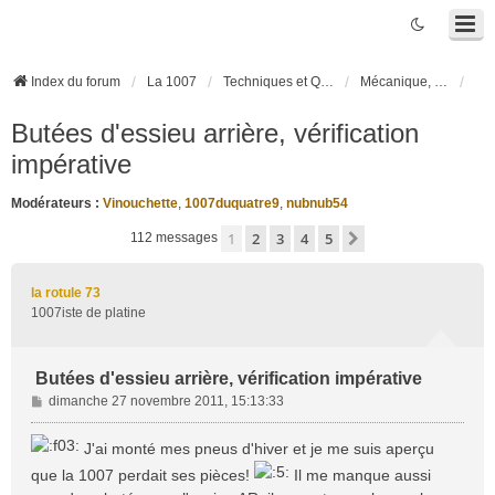
Index du forum
La 1007
Techniques et Questions
Mécanique, liaison au sol et pneumatiques
Butées d'essieu arrière, vérification
impérative
Modérateurs :
Vinouchette
,
1007duquatre9
,
nubnub54
1
2
3
4
5
Suivante
112 messages
la rotule 73
1007iste de platine
Butées d'essieu arrière, vérification impérative
M
dimanche 27 novembre 2011, 15:13:33
e
s
J'ai monté mes pneus d'hiver et je me suis aperçu
s
que la 1007 perdait ses pièces!
Il me manque aussi
a