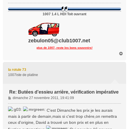
g
e
1007 1.4 L HDI Toit ouvrant
zebulon05@club1007.net
plus de 1007, reste les bons souvenirs!
H
a
u
t
la rotule 73
1007iste de platine
Re: Butées d'essieu arrière, vérification impérative
M
dimanche 27 novembre 2011, 19:41:09
e
s
C'est Dimanche les prix je les aurais
s
mais à partir de demain,mais si c'est trop chère,on remettra
a
ceux d'origine, David a trouvé un bon prix et en plus en
g
e