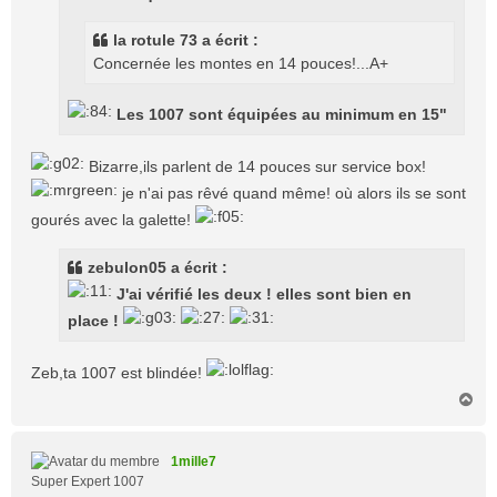
a
g
la rotule 73 a écrit :
e
Concernée les montes en 14 pouces!...A+
Les 1007 sont équipées au minimum en 15"
Bizarre,ils parlent de 14 pouces sur service box!
je n'ai pas rêvé quand même! où alors ils se sont
gourés avec la galette!
zebulon05 a écrit :
J'ai vérifié les deux ! elles sont bien en
place !
Zeb,ta 1007 est blindée!
H
a
u
t
1mille7
Super Expert 1007