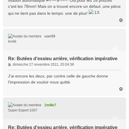
fixation automatique
Oui,pour les 16 pouces
c'est les 78mm! Mais on a trouvé encore un défaut ,une pièce
qui ne tient pas dans le temps: une de plus!
H
a
u
t
user99
Invité
Re: Butées d'essieu arrière, vérification impérative
M
dimanche 27 novembre 2011, 20:04:38
e
s
J'ai encore les deux, par contre celle de gauche donne
s
l'impression de vouloir nous quitté.
a
H
g
a
e
u
t
1mille7
Super Expert 1007
Re: Butées d'essieu arrière, vérification impérative