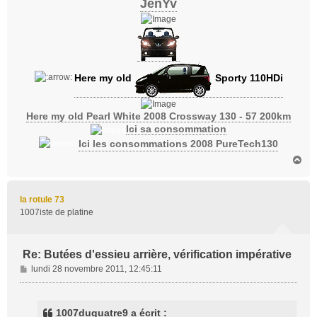
JenYv
Here my old
Sporty 110HDi
Here my old Pearl White 2008 Crossway 130 - 57 200km
Ici sa consommation
Ici les consommations 2008 PureTech130
H
a
u
t
la rotule 73
1007iste de platine
Re: Butées d'essieu arrière, vérification impérative
M
lundi 28 novembre 2011, 12:45:11
e
s
s
1007duquatre9 a écrit :