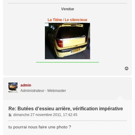
g
Vendue
e
La Titine
/
Le silencieux
----------------------------------------------------
H
a
u
t
admin
Administrateur - Webmaster
Re: Butées d'essieu arrière, vérification impérative
M
dimanche 27 novembre 2011, 17:42:45
e
s
tu pourrai nous faire une photo ?
s