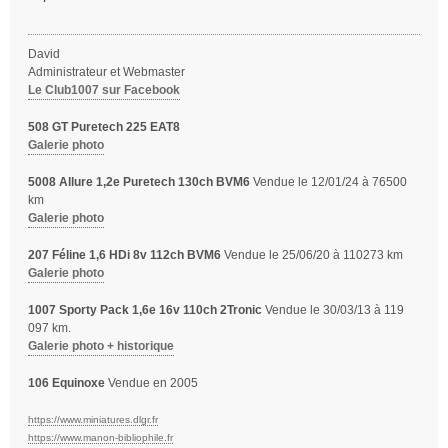
s
a
g
David
e
Administrateur et Webmaster
Le Club1007 sur Facebook
508 GT Puretech 225 EAT8
Galerie photo
5008 Allure 1,2e Puretech 130ch BVM6
Vendue le 12/01/24 à 76500
km
Galerie photo
207 Féline 1,6 HDi 8v 112ch BVM6
Vendue le 25/06/20 à 110273 km
Galerie photo
1007 Sporty Pack 1,6e 16v 110ch 2Tronic
Vendue le 30/03/13 à 119
097 km.
Galerie photo + historique
106 Equinoxe
Vendue en 2005
https://www.miniatures.dlgr.fr
https://www.manon-bibliophile.fr