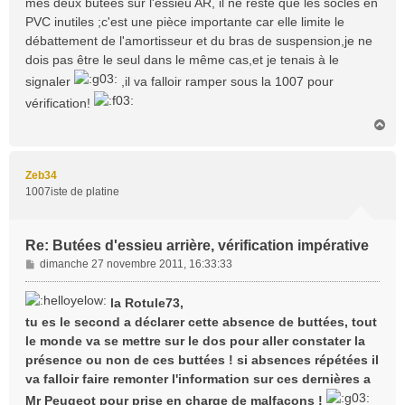
mes deux butées sur l'essieu AR, il ne reste que les socles en
g
e
PVC inutiles ;c'est une pièce importante car elle limite le
débattement de l'amortisseur et du bras de suspension,je ne
dois pas être le seul dans le même cas,et je tenais à le
signaler
,il va falloir ramper sous la 1007 pour
vérification!
H
a
u
t
Zeb34
1007iste de platine
Re: Butées d'essieu arrière, vérification impérative
M
dimanche 27 novembre 2011, 16:33:33
e
s
la Rotule73,
s
tu es le second a déclarer cette absence de buttées, tout
a
le monde va se mettre sur le dos pour aller constater la
g
présence ou non de ces buttées ! si absences répétées il
e
va falloir faire remonter l'information sur ces dernières a
Mr Peugeot pour prise en charge de malfaçons !