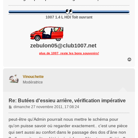
1007 1.4 L HDI Toit ouvrant
zebulon05@club1007.net
plus de 1007, reste les bons souvenirs!
H
a
u
t
Vinouchette
Modératrice
Re: Butées d'essieu arrière, vérification impérative
M
dimanche 27 novembre 2011, 17:08:24
e
s
peut-être qu'Admin pourrait nous mettre le schéma pour
s
qu'on puisse savoir où regarder exactement.. c'est une pièce
a
qui sert aussi au confort dans le passage des dos d'âne non
g