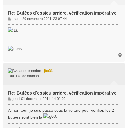
Re: Butées d'essieu arrière, vérification impérative
M
mardi 29 novembre 2011, 23:07:44
e
s
s
a
g
e
H
a
u
t
jbc31
1007iste de diamant
Re: Butées d'essieu arrière, vérification impérative
M
jeudi 01 décembre 2011, 14:01:03
e
s
A mon tour, je suis passé sous la voiture pour vérifier, les 2
s
butées sont bien là
a
g