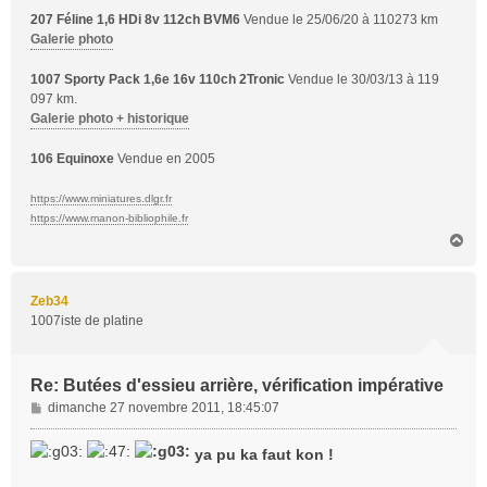
207 Féline 1,6 HDi 8v 112ch BVM6
Vendue le 25/06/20 à 110273 km
Galerie photo
1007 Sporty Pack 1,6e 16v 110ch 2Tronic
Vendue le 30/03/13 à 119
097 km.
Galerie photo + historique
106 Equinoxe
Vendue en 2005
https://www.miniatures.dlgr.fr
https://www.manon-bibliophile.fr
H
a
u
t
Zeb34
1007iste de platine
Re: Butées d'essieu arrière, vérification impérative
M
dimanche 27 novembre 2011, 18:45:07
e
s
ya pu ka faut kon !
s
a