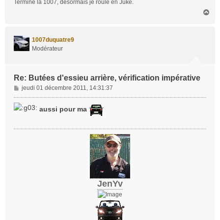
Terminé la 1007, désormais je roule en Juke.
e
H
a
u
t
1007duquatre9
Modérateur
Re: Butées d'essieu arrière, vérification impérative
M
jeudi 01 décembre 2011, 14:31:37
e
s
aussi pour ma
s
a
g
e
JenYv