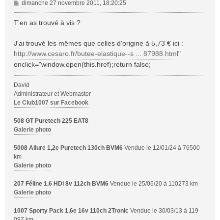
M
dimanche 27 novembre 2011, 18:20:25
e
s
T'en as trouvé à vis ?
s
a
J'ai trouvé les mêmes que celles d'origine à 5,73 € ici :
g
http://www.cesaro.fr/butee-elastique--s ... 87988.html
"
e
onclick="window.open(this.href);return false;
David
Administrateur et Webmaster
Le Club1007 sur Facebook
508 GT Puretech 225 EAT8
Galerie photo
5008 Allure 1,2e Puretech 130ch BVM6
Vendue le 12/01/24 à 76500
km
Galerie photo
207 Féline 1,6 HDi 8v 112ch BVM6
Vendue le 25/06/20 à 110273 km
Galerie photo
1007 Sporty Pack 1,6e 16v 110ch 2Tronic
Vendue le 30/03/13 à 119
097 km.