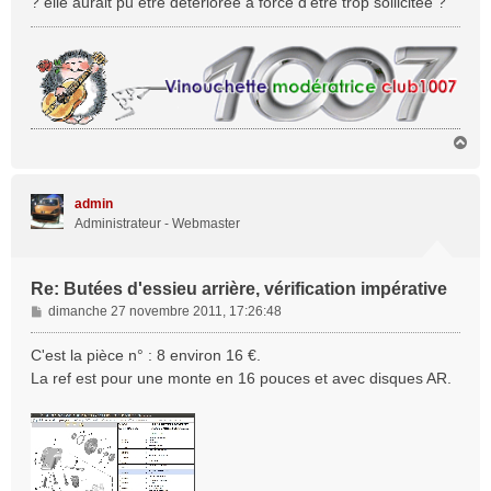
? elle aurait pu être détériorée à force d'être trop sollicitée ?
e
H
a
u
t
admin
Administrateur - Webmaster
Re: Butées d'essieu arrière, vérification impérative
M
dimanche 27 novembre 2011, 17:26:48
e
s
C'est la pièce n° : 8 environ 16 €.
s
La ref est pour une monte en 16 pouces et avec disques AR.
a
g
e