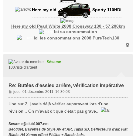
Here my old
Sporty 110HDi
Here my old Pearl White 2008 Crossway 130 - 57 200km
Ici sa consommation
Ici les consommations 2008 PureTech130
H
a
u
t
Sésame
1007iste d'argent
Re: Butées d'essieu arrière, vérification impérative
M
jeudi 01 décembre 2011, 16:30:03
e
s
Une sur 2, j'avais déjà vérifier auparavant lors d'une
s
révision... On m'avait dit que c'était pas grave...
a
g
Sesame@club1007.net
e
Becquet, Bavettes de Style AV et AR, Tapis 3D, Déflecteurs d'air, Flat
Blade, H4 Xenon effect Philips + Bande leds,