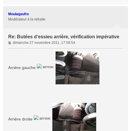
a
u
t
Moulagaufre
Modérateur à la retraite
Re: Butées d'essieu arrière, vérification impérative
M
dimanche 27 novembre 2011, 17:59:54
e
s
s
a
Arrière gauche
g
e
Arrière droite