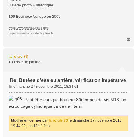
Galerie photo + historique
106 Equinoxe
Vendue en 2005
https://www.miniatures.dlgr.fr
https://www.manon-bibliophile.fr
H
a
u
t
la rotule 73
1007iste de platine
Re: Butées d'essieu arrière, vérification impérative
M
dimanche 27 novembre 2011, 18:34:01
e
s
Peut être conique hauteur 80mm,pas de vis M16, un
s
écrou cage cylindrique ça devrait tenir!
a
g
e
Modifié en dernier par
la rotule 73
le dimanche 27 novembre 2011,
19:44:22, modifié 1 fois.