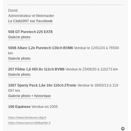
a
g
David
e
Administrateur et Webmaster
Le Club1007 sur Facebook
508 GT Puretech 225 EAT8
Galerie photo
5008 Allure 1,2e Puretech 130ch BVM6
Vendue le 12/01/24 à 76500
km
Galerie photo
207 Féline 1,6 HDi 8v 112ch BVM6
Vendue le 25/06/20 à 110273 km
Galerie photo
1007 Sporty Pack 1,6e 16v 110ch 2Tronic
Vendue le 30/03/13 à 119
097 km.
Galerie photo + historique
106 Equinoxe
Vendue en 2005
https://www.miniatures.dlgr.fr
https://www.manon-bibliophile.fr
H