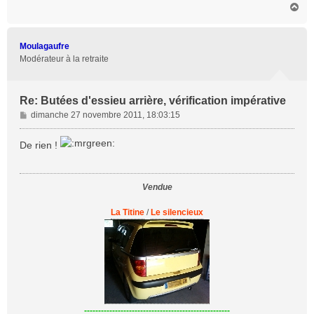
H
a
u
t
Moulagaufre
Modérateur à la retraite
Re: Butées d'essieu arrière, vérification impérative
M
dimanche 27 novembre 2011, 18:03:15
e
s
De rien !
s
a
g
Vendue
e
La Titine
/
Le silencieux
----------------------------------------------------