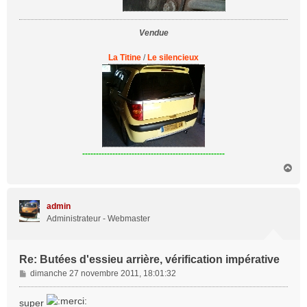
Vendue
La Titine
/
Le silencieux
----------------------------------------------------
H
a
u
t
admin
Administrateur - Webmaster
Re: Butées d'essieu arrière, vérification impérative
M
dimanche 27 novembre 2011, 18:01:32
e
s
super