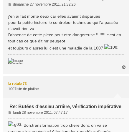
M
dimanche 27 novembre 2011, 21:32:26
e
s
j'en ai fait monté deux car elles avaient disparues
s
pour la petite histoire le controleur technique qui l'a passée
a
n'avait rien vu
g
l'absence de cette piece peut etre dangereuse !!!!!!!! c'est en
e
tout cas ce que dit mr peugeot
et toujours d'apres lui c'est une maladie de la 1007
H
a
u
t
la rotule 73
1007iste de platine
Re: Butées d'essieu arrière, vérification impérative
M
lundi 28 novembre 2011, 07:47:17
e
s
Bon,transformation trop chère donc on va se
s
procurer les originales! Attention deux modèles,d'après