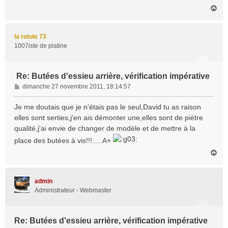
H
a
u
t
la rotule 73
1007iste de platine
Re: Butées d'essieu arrière, vérification impérative
M
dimanche 27 novembre 2011, 18:14:57
e
s
Je me doutais que je n'étais pas le seul,David tu as raison
s
elles sont serties,j'en ais démonter une,elles sont de piètre
a
qualité,j'ai envie de changer de modèle et de mettre à la
g
place des butées à vis!!!.....A+
e
H
a
u
t
admin
Administrateur - Webmaster
Re: Butées d'essieu arrière, vérification impérative