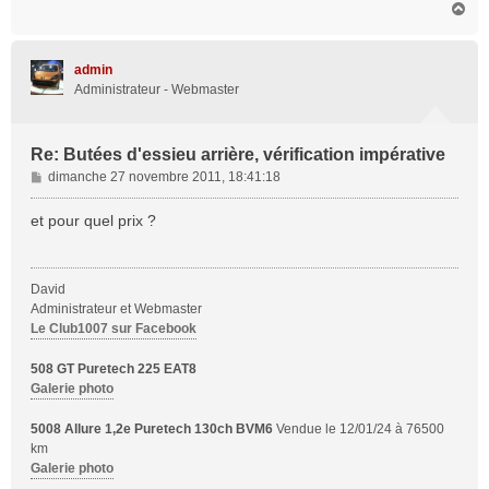
H
a
u
t
admin
Administrateur - Webmaster
Re: Butées d'essieu arrière, vérification impérative
M
dimanche 27 novembre 2011, 18:41:18
e
s
et pour quel prix ?
s
a
g
David
e
Administrateur et Webmaster
Le Club1007 sur Facebook
508 GT Puretech 225 EAT8
Galerie photo
5008 Allure 1,2e Puretech 130ch BVM6
Vendue le 12/01/24 à 76500
km
Galerie photo