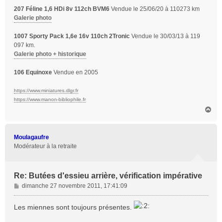
207 Féline 1,6 HDi 8v 112ch BVM6
Vendue le 25/06/20 à 110273 km
Galerie photo
1007 Sporty Pack 1,6e 16v 110ch 2Tronic
Vendue le 30/03/13 à 119
097 km.
Galerie photo + historique
106 Equinoxe
Vendue en 2005
https://www.miniatures.dlgr.fr
https://www.manon-bibliophile.fr
H
a
u
t
Moulagaufre
Modérateur à la retraite
Re: Butées d'essieu arrière, vérification impérative
M
dimanche 27 novembre 2011, 17:41:09
e
s
Les miennes sont toujours présentes.
s
a