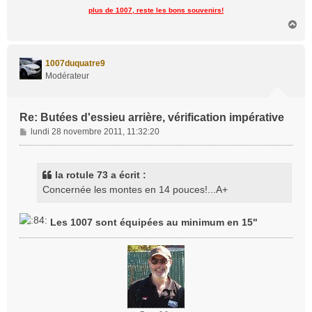
plus de 1007, reste les bons souvenirs!
H
a
u
t
1007duquatre9
Modérateur
Re: Butées d'essieu arrière, vérification impérative
M
lundi 28 novembre 2011, 11:32:20
e
s
s
la rotule 73 a écrit :
a
Concernée les montes en 14 pouces!...A+
g
e
Les 1007 sont équipées au minimum en 15"