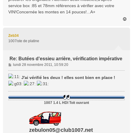
a
service box :85 et 78mm références à vérifier avec votre
g
VIN!Concernée les montes en 14 pouces!...A+
e
H
a
u
t
Zeb34
1007iste de platine
Re: Butées d'essieu arrière, vérification impérative
M
lundi 28 novembre 2011, 10:59:20
e
s
J'ai vérifié les deux ! elles sont bien en place !
s
a
g
e
1007 1.4 L HDI Toit ouvrant
zebulon05@club1007.net