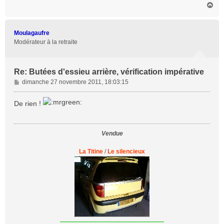
H
a
u
t
Moulagaufre
Modérateur à la retraite
Re: Butées d'essieu arrière, vérification impérative
M
dimanche 27 novembre 2011, 18:03:15
e
s
De rien !
s
a
g
Vendue
e
La Titine
/
Le silencieux
----------------------------------------------------