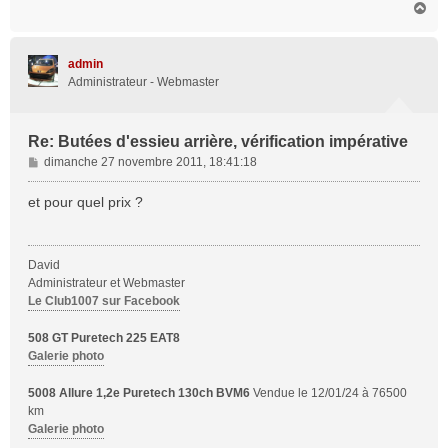
H
a
u
t
admin
Administrateur - Webmaster
Re: Butées d'essieu arrière, vérification impérative
M
dimanche 27 novembre 2011, 18:41:18
e
s
et pour quel prix ?
s
a
g
David
e
Administrateur et Webmaster
Le Club1007 sur Facebook
508 GT Puretech 225 EAT8
Galerie photo
5008 Allure 1,2e Puretech 130ch BVM6
Vendue le 12/01/24 à 76500
km
Galerie photo