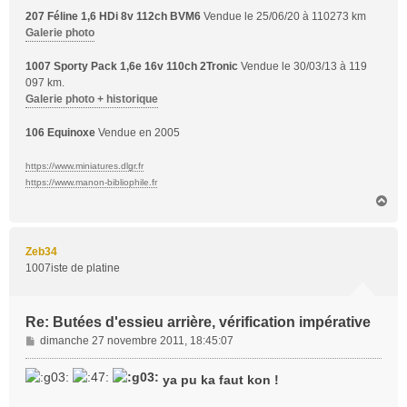
207 Féline 1,6 HDi 8v 112ch BVM6
Vendue le 25/06/20 à 110273 km
Galerie photo
1007 Sporty Pack 1,6e 16v 110ch 2Tronic
Vendue le 30/03/13 à 119
097 km.
Galerie photo + historique
106 Equinoxe
Vendue en 2005
https://www.miniatures.dlgr.fr
https://www.manon-bibliophile.fr
H
a
u
t
Zeb34
1007iste de platine
Re: Butées d'essieu arrière, vérification impérative
M
dimanche 27 novembre 2011, 18:45:07
e
s
ya pu ka faut kon !
s
a