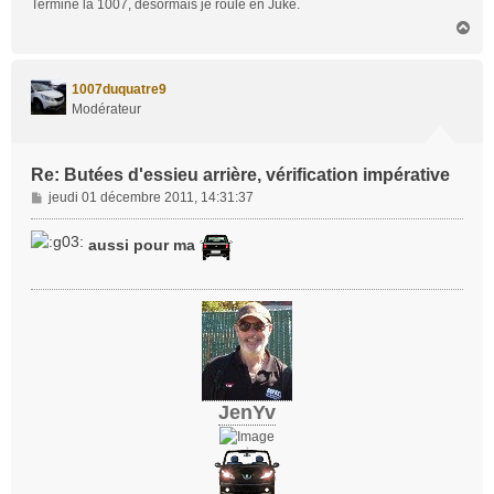
Terminé la 1007, désormais je roule en Juke.
e
H
a
u
t
1007duquatre9
Modérateur
Re: Butées d'essieu arrière, vérification impérative
M
jeudi 01 décembre 2011, 14:31:37
e
s
aussi pour ma
s
a
g
e
JenYv