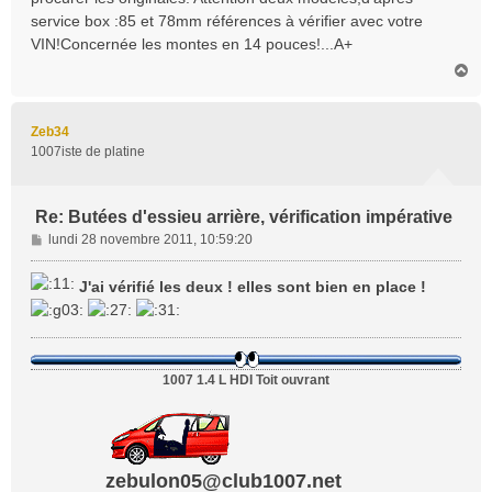
a
service box :85 et 78mm références à vérifier avec votre
g
VIN!Concernée les montes en 14 pouces!...A+
e
H
a
u
t
Zeb34
1007iste de platine
Re: Butées d'essieu arrière, vérification impérative
M
lundi 28 novembre 2011, 10:59:20
e
s
J'ai vérifié les deux ! elles sont bien en place !
s
a
g
e
1007 1.4 L HDI Toit ouvrant
zebulon05@club1007.net