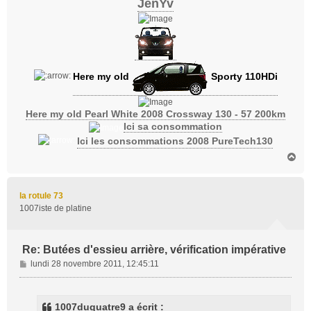
JenYv
Here my old
Sporty 110HDi
Here my old Pearl White 2008 Crossway 130 - 57 200km
Ici sa consommation
Ici les consommations 2008 PureTech130
H
a
u
t
la rotule 73
1007iste de platine
Re: Butées d'essieu arrière, vérification impérative
M
lundi 28 novembre 2011, 12:45:11
e
s
s
1007duquatre9 a écrit :