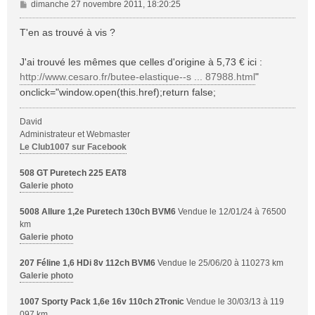
M
dimanche 27 novembre 2011, 18:20:25
e
s
T'en as trouvé à vis ?
s
a
J'ai trouvé les mêmes que celles d'origine à 5,73 € ici :
g
http://www.cesaro.fr/butee-elastique--s ... 87988.html
"
e
onclick="window.open(this.href);return false;
David
Administrateur et Webmaster
Le Club1007 sur Facebook
508 GT Puretech 225 EAT8
Galerie photo
5008 Allure 1,2e Puretech 130ch BVM6
Vendue le 12/01/24 à 76500
km
Galerie photo
207 Féline 1,6 HDi 8v 112ch BVM6
Vendue le 25/06/20 à 110273 km
Galerie photo
1007 Sporty Pack 1,6e 16v 110ch 2Tronic
Vendue le 30/03/13 à 119
097 km.