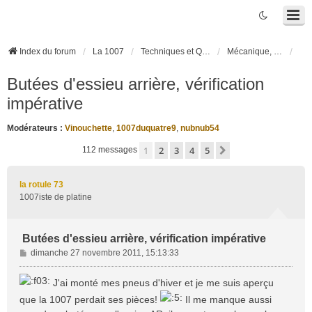
Index du forum
La 1007
Techniques et Questions
Mécanique, liaison au sol et pneumatiques
Butées d'essieu arrière, vérification
impérative
Modérateurs :
Vinouchette
,
1007duquatre9
,
nubnub54
1
2
3
4
5
Suivante
112 messages
la rotule 73
1007iste de platine
Butées d'essieu arrière, vérification impérative
M
dimanche 27 novembre 2011, 15:13:33
e
s
J'ai monté mes pneus d'hiver et je me suis aperçu
s
que la 1007 perdait ses pièces!
Il me manque aussi
a