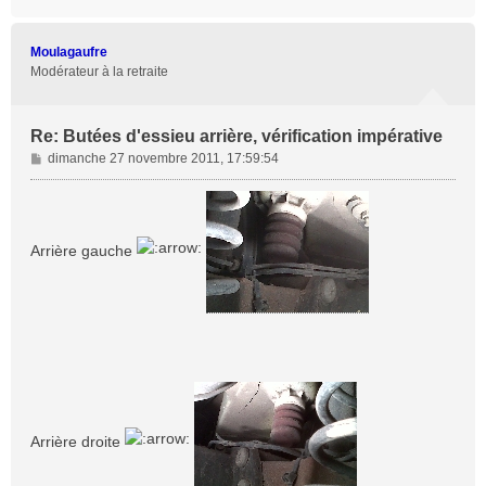
a
u
t
Moulagaufre
Modérateur à la retraite
Re: Butées d'essieu arrière, vérification impérative
M
dimanche 27 novembre 2011, 17:59:54
e
s
s
a
Arrière gauche
g
e
Arrière droite