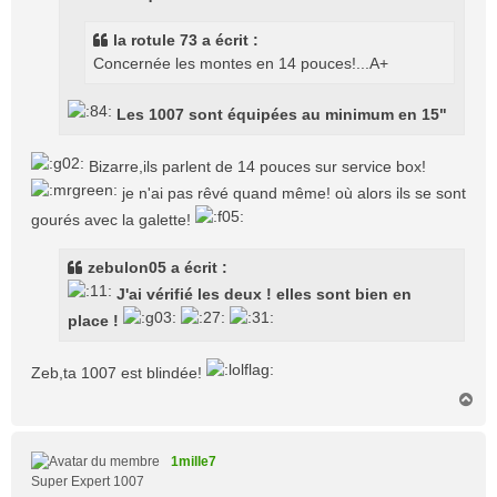
a
g
la rotule 73 a écrit :
e
Concernée les montes en 14 pouces!...A+
Les 1007 sont équipées au minimum en 15"
Bizarre,ils parlent de 14 pouces sur service box!
je n'ai pas rêvé quand même! où alors ils se sont
gourés avec la galette!
zebulon05 a écrit :
J'ai vérifié les deux ! elles sont bien en
place !
Zeb,ta 1007 est blindée!
H
a
u
t
1mille7
Super Expert 1007