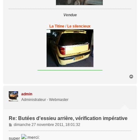
Vendue
La Titine
/
Le silencieux
----------------------------------------------------
H
a
u
t
admin
Administrateur - Webmaster
Re: Butées d'essieu arrière, vérification impérative
M
dimanche 27 novembre 2011, 18:01:32
e
s
super