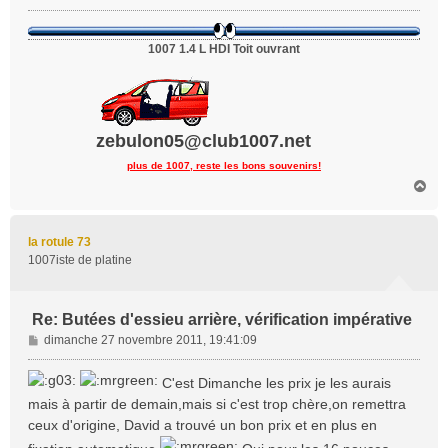
g
e
1007 1.4 L HDI Toit ouvrant
zebulon05@club1007.net
plus de 1007, reste les bons souvenirs!
H
a
u
t
la rotule 73
1007iste de platine
Re: Butées d'essieu arrière, vérification impérative
M
dimanche 27 novembre 2011, 19:41:09
e
s
C'est Dimanche les prix je les aurais
s
mais à partir de demain,mais si c'est trop chère,on remettra
a
ceux d'origine, David a trouvé un bon prix et en plus en
g
e