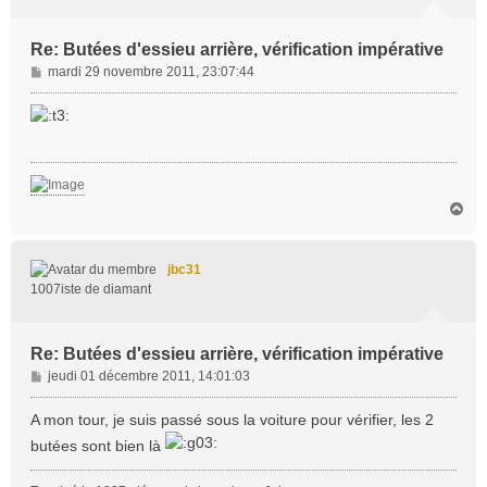
Re: Butées d'essieu arrière, vérification impérative
M
mardi 29 novembre 2011, 23:07:44
e
s
s
a
g
e
H
a
u
t
jbc31
1007iste de diamant
Re: Butées d'essieu arrière, vérification impérative
M
jeudi 01 décembre 2011, 14:01:03
e
s
A mon tour, je suis passé sous la voiture pour vérifier, les 2
s
butées sont bien là
a
g