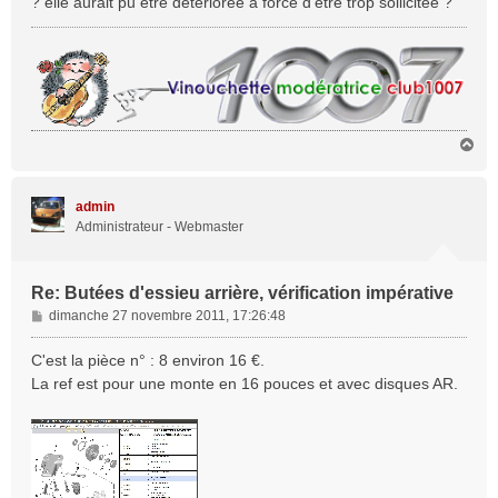
? elle aurait pu être détériorée à force d'être trop sollicitée ?
e
H
a
u
t
admin
Administrateur - Webmaster
Re: Butées d'essieu arrière, vérification impérative
M
dimanche 27 novembre 2011, 17:26:48
e
s
C'est la pièce n° : 8 environ 16 €.
s
La ref est pour une monte en 16 pouces et avec disques AR.
a
g
e