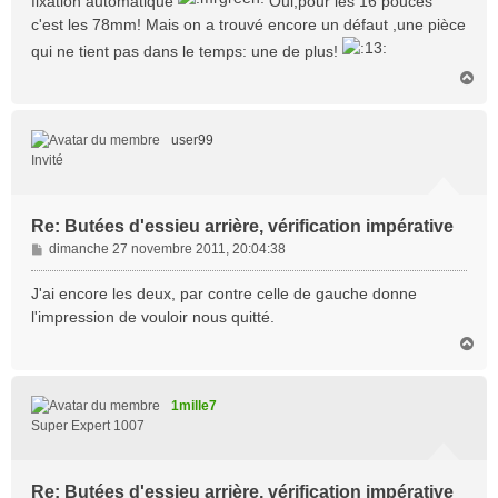
fixation automatique
Oui,pour les 16 pouces
c'est les 78mm! Mais on a trouvé encore un défaut ,une pièce
qui ne tient pas dans le temps: une de plus!
H
a
u
t
user99
Invité
Re: Butées d'essieu arrière, vérification impérative
M
dimanche 27 novembre 2011, 20:04:38
e
s
J'ai encore les deux, par contre celle de gauche donne
s
l'impression de vouloir nous quitté.
a
H
g
a
e
u
t
1mille7
Super Expert 1007
Re: Butées d'essieu arrière, vérification impérative