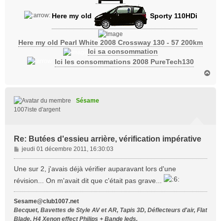
Here my old
Sporty 110HDi
Here my old Pearl White 2008 Crossway 130 - 57 200km
Ici sa consommation
Ici les consommations 2008 PureTech130
H
a
u
t
Sésame
1007iste d'argent
Re: Butées d'essieu arrière, vérification impérative
M
jeudi 01 décembre 2011, 16:30:03
e
s
Une sur 2, j'avais déjà vérifier auparavant lors d'une
s
révision... On m'avait dit que c'était pas grave...
a
g
Sesame@club1007.net
e
Becquet, Bavettes de Style AV et AR, Tapis 3D, Déflecteurs d'air, Flat
Blade, H4 Xenon effect Philips + Bande leds,