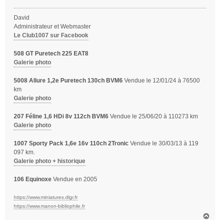
a
g
David
e
Administrateur et Webmaster
Le Club1007 sur Facebook
508 GT Puretech 225 EAT8
Galerie photo
5008 Allure 1,2e Puretech 130ch BVM6
Vendue le 12/01/24 à 76500
km
Galerie photo
207 Féline 1,6 HDi 8v 112ch BVM6
Vendue le 25/06/20 à 110273 km
Galerie photo
1007 Sporty Pack 1,6e 16v 110ch 2Tronic
Vendue le 30/03/13 à 119
097 km.
Galerie photo + historique
106 Equinoxe
Vendue en 2005
https://www.miniatures.dlgr.fr
https://www.manon-bibliophile.fr
H