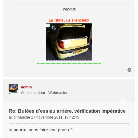
g
Vendue
e
La Titine
/
Le silencieux
----------------------------------------------------
H
a
u
t
admin
Administrateur - Webmaster
Re: Butées d'essieu arrière, vérification impérative
M
dimanche 27 novembre 2011, 17:42:45
e
s
tu pourrai nous faire une photo ?
s