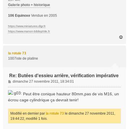
Galerie photo + historique
106 Equinoxe
Vendue en 2005
https://www.miniatures.dlgr.fr
https://www.manon-bibliophile.fr
H
a
u
t
la rotule 73
1007iste de platine
Re: Butées d'essieu arrière, vérification impérative
M
dimanche 27 novembre 2011, 18:34:01
e
s
Peut être conique hauteur 80mm,pas de vis M16, un
s
écrou cage cylindrique ça devrait tenir!
a
g
e
Modifié en dernier par
la rotule 73
le dimanche 27 novembre 2011,
19:44:22, modifié 1 fois.