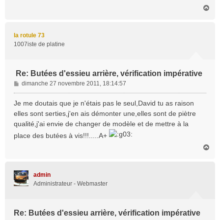
H
a
u
t
la rotule 73
1007iste de platine
Re: Butées d'essieu arrière, vérification impérative
M
dimanche 27 novembre 2011, 18:14:57
e
s
Je me doutais que je n'étais pas le seul,David tu as raison
s
elles sont serties,j'en ais démonter une,elles sont de piètre
a
qualité,j'ai envie de changer de modèle et de mettre à la
g
place des butées à vis!!!.....A+
e
H
a
u
t
admin
Administrateur - Webmaster
Re: Butées d'essieu arrière, vérification impérative