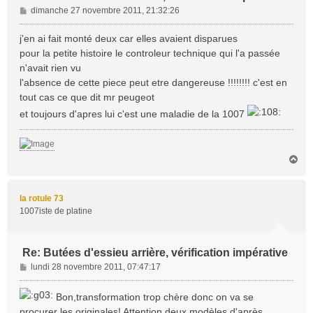
M
dimanche 27 novembre 2011, 21:32:26
e
s
j'en ai fait monté deux car elles avaient disparues
s
pour la petite histoire le controleur technique qui l'a passée
a
n'avait rien vu
g
l'absence de cette piece peut etre dangereuse !!!!!!!! c'est en
e
tout cas ce que dit mr peugeot
et toujours d'apres lui c'est une maladie de la 1007
H
a
u
t
la rotule 73
1007iste de platine
Re: Butées d'essieu arrière, vérification impérative
M
lundi 28 novembre 2011, 07:47:17
e
s
Bon,transformation trop chère donc on va se
s
procurer les originales! Attention deux modèles,d'après