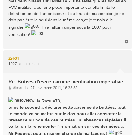
mes deux butées sur l'essieu AR, il ne reste que les socles en
g
e
PVC inutiles ;c'est une pièce importante car elle limite le
débattement de l'amortisseur et du bras de suspension,je ne
dois pas être le seul dans le même cas,et je tenais à le
signaler
,il va falloir ramper sous la 1007 pour
vérification!
H
a
u
t
Zeb34
1007iste de platine
Re: Butées d'essieu arrière, vérification impérative
M
dimanche 27 novembre 2011, 16:33:33
e
s
la Rotule73,
s
tu es le second a déclarer cette absence de buttées, tout
a
le monde va se mettre sur le dos pour aller constater la
g
présence ou non de ces buttées ! si absences répétées il
e
va falloir faire remonter l'information sur ces dernières a
Mr Peugeot pour prise en charge de malfaçons !