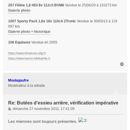
207 Féline 1,6 HDi 8v 112ch BVM6
Vendue le 25/06/20 à 110273 km
Galerie photo
1007 Sporty Pack 1,6e 16v 110ch 2Tronic
Vendue le 30/03/13 à 119
097 km.
Galerie photo + historique
106 Equinoxe
Vendue en 2005
https://www.miniatures.dlgr.fr
https://www.manon-bibliophile.fr
H
a
u
t
Moulagaufre
Modérateur à la retraite
Re: Butées d'essieu arrière, vérification impérative
M
dimanche 27 novembre 2011, 17:41:09
e
s
Les miennes sont toujours présentes.
s
a