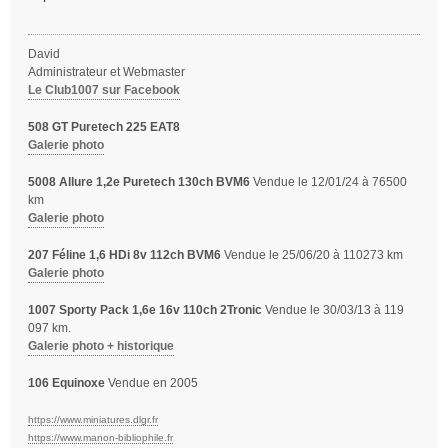
s
a
g
David
e
Administrateur et Webmaster
Le Club1007 sur Facebook
508 GT Puretech 225 EAT8
Galerie photo
5008 Allure 1,2e Puretech 130ch BVM6
Vendue le 12/01/24 à 76500
km
Galerie photo
207 Féline 1,6 HDi 8v 112ch BVM6
Vendue le 25/06/20 à 110273 km
Galerie photo
1007 Sporty Pack 1,6e 16v 110ch 2Tronic
Vendue le 30/03/13 à 119
097 km.
Galerie photo + historique
106 Equinoxe
Vendue en 2005
https://www.miniatures.dlgr.fr
https://www.manon-bibliophile.fr