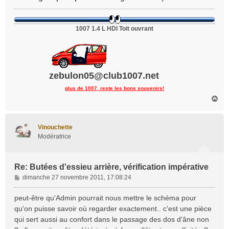
1007 1.4 L HDI Toit ouvrant
zebulon05@club1007.net
plus de 1007, reste les bons souvenirs!
H
a
u
t
Vinouchette
Modératrice
Re: Butées d'essieu arrière, vérification impérative
M
dimanche 27 novembre 2011, 17:08:24
e
s
peut-être qu'Admin pourrait nous mettre le schéma pour
s
qu'on puisse savoir où regarder exactement.. c'est une pièce
a
qui sert aussi au confort dans le passage des dos d'âne non
g