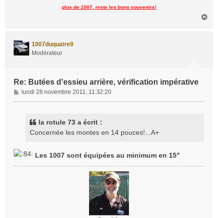
plus de 1007, reste les bons souvenirs!
H
a
u
t
1007duquatre9
Modérateur
Re: Butées d'essieu arrière, vérification impérative
M
lundi 28 novembre 2011, 11:32:20
e
s
s
la rotule 73 a écrit :
a
Concernée les montes en 14 pouces!...A+
g
e
Les 1007 sont équipées au minimum en 15"