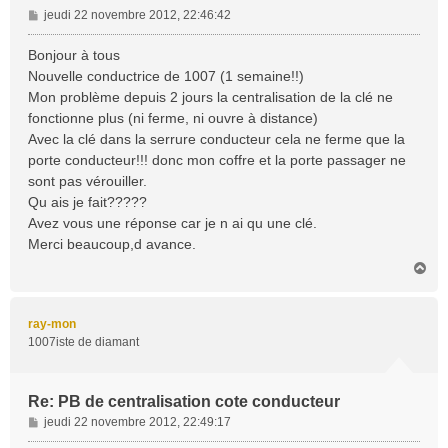
M
jeudi 22 novembre 2012, 22:46:42
e
s
Bonjour à tous
s
Nouvelle conductrice de 1007 (1 semaine!!)
a
Mon problème depuis 2 jours la centralisation de la clé ne
g
fonctionne plus (ni ferme, ni ouvre à distance)
e
Avec la clé dans la serrure conducteur cela ne ferme que la
porte conducteur!!! donc mon coffre et la porte passager ne
sont pas vérouiller.
Qu ais je fait?????
Avez vous une réponse car je n ai qu une clé.
Merci beaucoup,d avance.
H
a
u
t
ray-mon
1007iste de diamant
Re: PB de centralisation cote conducteur
M
jeudi 22 novembre 2012, 22:49:17
e