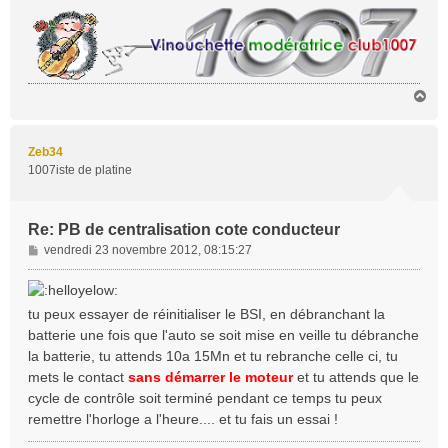
H
a
u
t
Zeb34
1007iste de platine
Re: PB de centralisation cote conducteur
M
vendredi 23 novembre 2012, 08:15:27
e
s
s
tu peux essayer de réinitialiser le BSI, en débranchant la
a
batterie une fois que l'auto se soit mise en veille tu débranche
g
la batterie, tu attends 10a 15Mn et tu rebranche celle ci, tu
e
mets le contact
sans démarrer le moteur
et tu attends que le
cycle de contrôle soit terminé pendant ce temps tu peux
remettre l'horloge a l'heure.... et tu fais un essai !