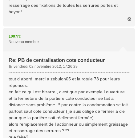
g
resserrage des fixations de toutes les serrures portes et
e
hayon!
H
a
u
t
1007rc
Nouveau membre
Re: PB de centralisation cote conducteur
M
vendredi 02 novembre 2012, 17:26:29
e
s
tout d abord, merci a zebulon05 et la rotule 73 pour leurs
s
réponses.
a
en fait ce qui est bizarre , c est que par exemple l ouverture
g
et la fermeture de la portière cote conducteur se fait a
e
distance sans problème.!!! par contre la condamnation se fait
partout sauf cote conducteur ( je suis obligé de fermer a clé
pour que la portière soit réellement fermée).
alors remplacement de l actionneur ou simplement graissage
et resserrage des serrures ???
que faire?