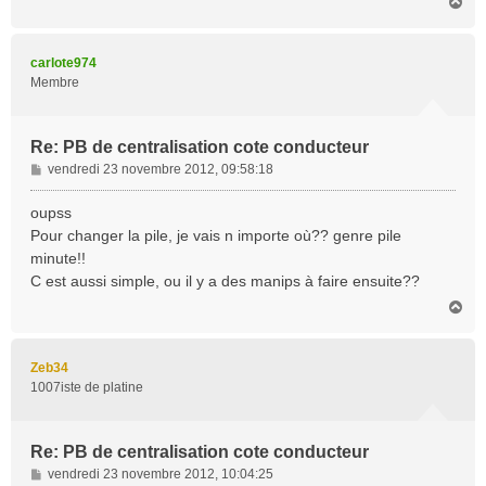
H
a
u
t
carlote974
Membre
Re: PB de centralisation cote conducteur
M
vendredi 23 novembre 2012, 09:58:18
e
s
oupss
s
Pour changer la pile, je vais n importe où?? genre pile
a
minute!!
g
C est aussi simple, ou il y a des manips à faire ensuite??
e
H
a
u
t
Zeb34
1007iste de platine
Re: PB de centralisation cote conducteur
M
vendredi 23 novembre 2012, 10:04:25