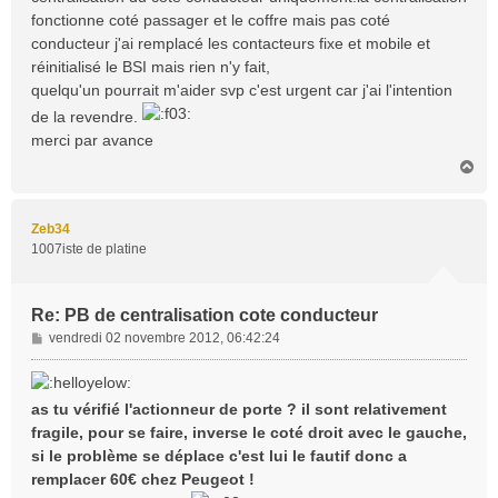
g
fonctionne coté passager et le coffre mais pas coté
e
conducteur j'ai remplacé les contacteurs fixe et mobile et
réinitialisé le BSI mais rien n'y fait,
quelqu'un pourrait m'aider svp c'est urgent car j'ai l'intention
de la revendre.
merci par avance
H
a
u
t
Zeb34
1007iste de platine
Re: PB de centralisation cote conducteur
M
vendredi 02 novembre 2012, 06:42:24
e
s
s
as tu vérifié l'actionneur de porte ? il sont relativement
a
fragile, pour se faire, inverse le coté droit avec le gauche,
g
si le problème se déplace c'est lui le fautif donc a
e
remplacer 60€ chez Peugeot !