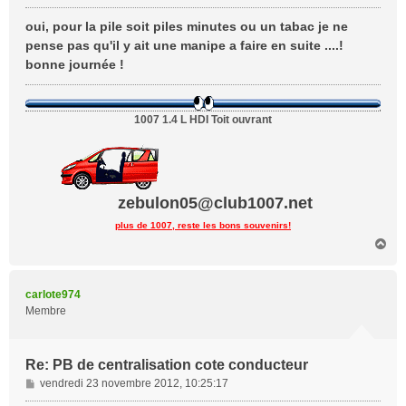
e
s
oui, pour la pile soit piles minutes ou un tabac je ne
s
pense pas qu'il y ait une manipe a faire en suite ....!
a
bonne journée !
g
e
1007 1.4 L HDI Toit ouvrant
zebulon05@club1007.net
plus de 1007, reste les bons souvenirs!
H
a
u
t
carlote974
Membre
Re: PB de centralisation cote conducteur
M
vendredi 23 novembre 2012, 10:25:17
e