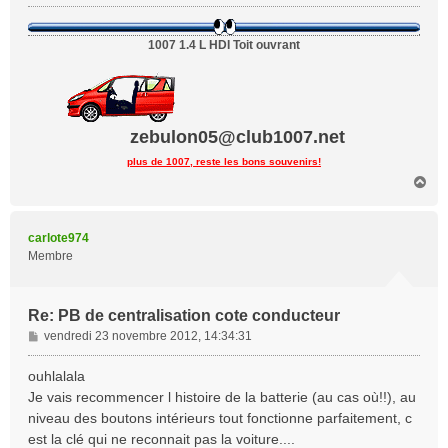
1007 1.4 L HDI Toit ouvrant
zebulon05@club1007.net
plus de 1007, reste les bons souvenirs!
H
a
u
t
carlote974
Membre
Re: PB de centralisation cote conducteur
M
vendredi 23 novembre 2012, 14:34:31
e
s
ouhlalala
s
Je vais recommencer l histoire de la batterie (au cas où!!), au
a
niveau des boutons intérieurs tout fonctionne parfaitement, c
g
est la clé qui ne reconnait pas la voiture....
e