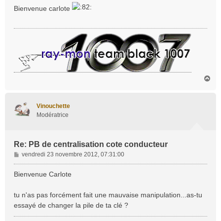
s
Bienvenue carlote
s
a
g
e
H
a
u
t
Vinouchette
Modératrice
Re: PB de centralisation cote conducteur
M
vendredi 23 novembre 2012, 07:31:00
e
s
Bienvenue Carlote
s
a
tu n'as pas forcément fait une mauvaise manipulation...as-tu
g
essayé de changer la pile de ta clé ?
e