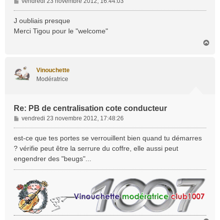
M
vendredi 23 novembre 2012, 16:44:03
e
s
J oubliais presque
s
Merci Tigou pour le "welcome"
a
H
g
a
e
u
t
Vinouchette
Modératrice
Re: PB de centralisation cote conducteur
M
vendredi 23 novembre 2012, 17:48:26
e
s
est-ce que tes portes se verrouillent bien quand tu démarres
s
? vérifie peut être la serrure du coffre, elle aussi peut
a
engendrer des "beugs"...
g
e