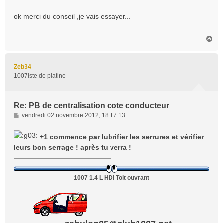
e
s
ok merci du conseil ,je vais essayer...
s
a
H
g
a
e
u
t
Zeb34
1007iste de platine
Re: PB de centralisation cote conducteur
M
vendredi 02 novembre 2012, 18:17:13
e
s
+1 commence par lubrifier les serrures et vérifier
s
leurs bon serrage ! après tu verra !
a
g
e
1007 1.4 L HDI Toit ouvrant