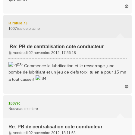
H
a
u
t
la rotule 73
1007iste de platine
Re: PB de centralisation cote conducteur
M
vendredi 02 novembre 2012, 17:56:18
e
s
Commence la lubrification et le resserrage ,une
s
bombe de lubrifiant et un jeu de clefs torx, tu en a pour 15 mn
a
à tout casser!
g
e
H
a
u
t
1007rc
Nouveau membre
Re: PB de centralisation cote conducteur
M
vendredi 02 novembre 2012, 18:11:58