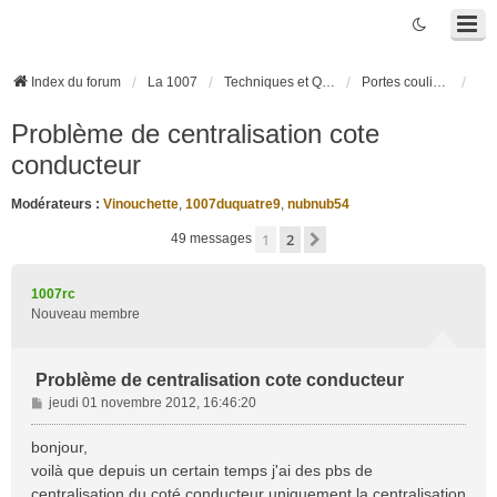
Index du forum
La 1007
Techniques et Questions
Portes coulissantes électriques
Problème de centralisation cote
conducteur
Modérateurs :
Vinouchette
,
1007duquatre9
,
nubnub54
1
2
Suivante
49 messages
1007rc
Nouveau membre
Problème de centralisation cote conducteur
M
jeudi 01 novembre 2012, 16:46:20
e
s
bonjour,
s
voilà que depuis un certain temps j'ai des pbs de
a
centralisation du coté conducteur uniquement.la centralisation