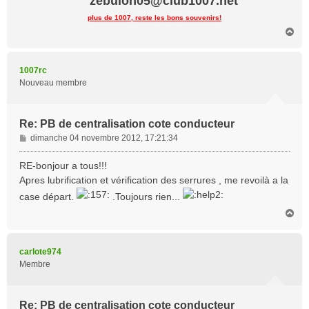
zebulon05@club1007.net
plus de 1007, reste les bons souvenirs!
H
a
u
t
1007rc
Nouveau membre
Re: PB de centralisation cote conducteur
M
dimanche 04 novembre 2012, 17:21:34
e
s
RE-bonjour a tous!!!
s
Apres lubrification et vérification des serrures , me revoilà a la
a
case départ.
.Toujours rien...
g
e
H
a
u
t
carlote974
Membre
Re: PB de centralisation cote conducteur