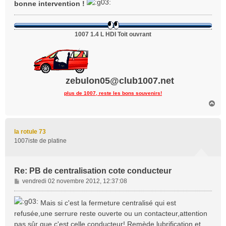
bonne intervention !
1007 1.4 L HDI Toit ouvrant
zebulon05@club1007.net
plus de 1007, reste les bons souvenirs!
H
a
u
t
la rotule 73
1007iste de platine
Re: PB de centralisation cote conducteur
M
vendredi 02 novembre 2012, 12:37:08
e
s
Mais si c'est la fermeture centralisé qui est
s
refusée,une serrure reste ouverte ou un contacteur,attention
a
pas sûr que c'est celle conducteur! Remède lubrification et