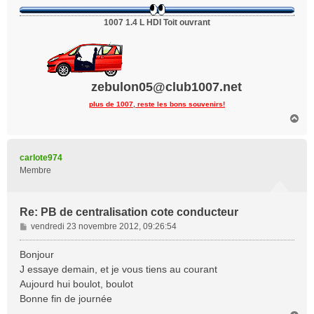
1007 1.4 L HDI Toit ouvrant
zebulon05@club1007.net
plus de 1007, reste les bons souvenirs!
H
a
u
t
carlote974
Membre
Re: PB de centralisation cote conducteur
M
vendredi 23 novembre 2012, 09:26:54
e
s
Bonjour
s
J essaye demain, et je vous tiens au courant
a
Aujourd hui boulot, boulot
g
Bonne fin de journée
e