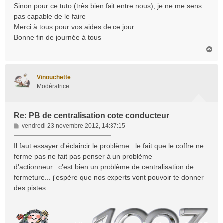
Sinon pour ce tuto (très bien fait entre nous), je ne me sens
pas capable de le faire
Merci à tous pour vos aides de ce jour
Bonne fin de journée à tous
H
a
u
t
Vinouchette
Modératrice
Re: PB de centralisation cote conducteur
M
vendredi 23 novembre 2012, 14:37:15
e
s
Il faut essayer d'éclaircir le problème : le fait que le coffre ne
s
ferme pas ne fait pas penser à un problème
a
d'actionneur...c'est bien un problème de centralisation de
g
fermeture... j'espère que nos experts vont pouvoir te donner
e
des pistes...