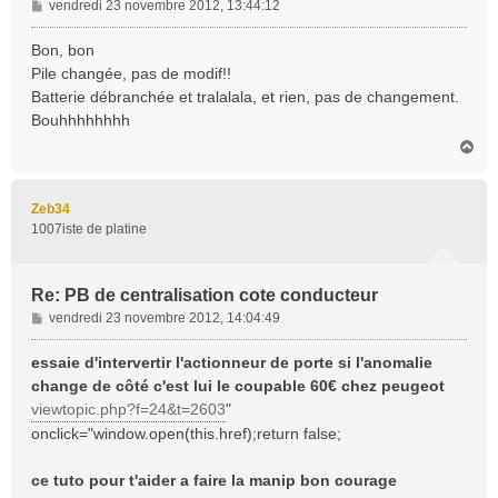
M
vendredi 23 novembre 2012, 13:44:12
e
s
Bon, bon
s
Pile changée, pas de modif!!
a
Batterie débranchée et tralalala, et rien, pas de changement.
g
Bouhhhhhhhh
e
H
a
u
t
Zeb34
1007iste de platine
Re: PB de centralisation cote conducteur
M
vendredi 23 novembre 2012, 14:04:49
e
s
essaie d'intervertir l'actionneur de porte si l'anomalie
s
change de côté c'est lui le coupable 60€ chez peugeot
a
viewtopic.php?f=24&t=2603
"
g
onclick="window.open(this.href);return false;
e
ce tuto pour t'aider a faire la manip bon courage