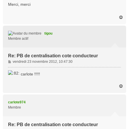
s
Merci, merci
s
a
H
g
a
e
u
t
tigou
Membre actif
Re: PB de centralisation cote conducteur
M
vendredi 23 novembre 2012, 10:47:30
e
s
carlote !!!!!
s
a
H
g
a
e
u
t
carlote974
Membre
Re: PB de centralisation cote conducteur