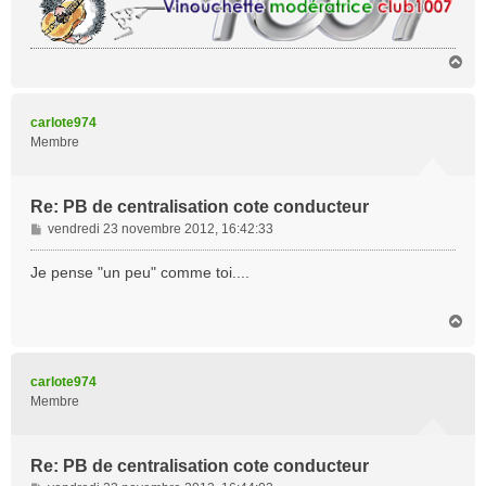
H
a
u
t
carlote974
Membre
Re: PB de centralisation cote conducteur
M
vendredi 23 novembre 2012, 16:42:33
e
s
Je pense "un peu" comme toi....
s
a
H
g
a
e
u
t
carlote974
Membre
Re: PB de centralisation cote conducteur