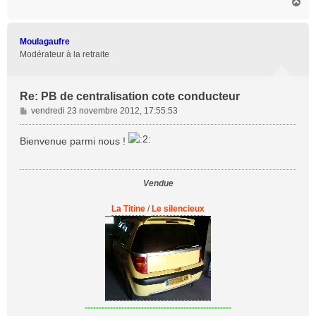
H
a
u
t
Moulagaufre
Modérateur à la retraite
Re: PB de centralisation cote conducteur
M
vendredi 23 novembre 2012, 17:55:53
e
s
Bienvenue parmi nous !
s
a
g
Vendue
e
La Titine
/
Le silencieux
----------------------------------------------------