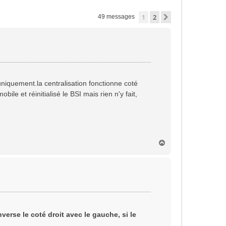
1
2
Suivante
49 messages
uniquement.la centralisation fonctionne coté
ile et réinitialisé le BSI mais rien n'y fait,
H
a
u
t
inverse le coté droit avec le gauche, si le