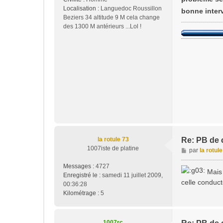
g
Localisation :
Languedoc Roussillon
e
bonne interv
Beziers 34 altitude 9 M cela change
des 1300 M antérieurs ...Lol !
la rotule 73
Re: PB de 
1007iste de platine
M
par
la rotul
e
Messages :
4727
s
Mais 
Enregistré le :
samedi 11 juillet 2009,
s
celle conduct
00:36:28
a
Kilométrage :
5
g
e
1007rc