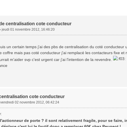
e centralisation cote conducteur
»
jeudi 01 novembre 2012, 16:46:20
uis un certain temps j'ai des pbs de centralisation du coté conducteur 
 coffre mais pas coté conducteur j'ai remplacé les contacteurs fixe et mob
rrait m'aider svp c'est urgent car j'ai l'intention de la revendre.
ance
centralisation cote conducteur
»
vendredi 02 novembre 2012, 06:42:24
 l'actionneur de porte ? il sont relativement fragile, pour se faire, 
déplace c'est lui le fautif donc a remplacer 60€ chez Peugeot !