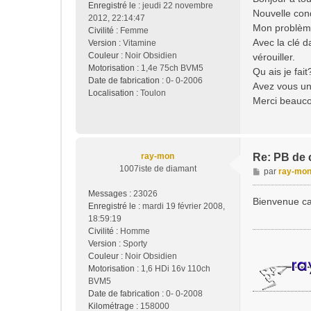
Enregistré le :
jeudi 22 novembre
s
Nouvelle con
2012, 22:14:47
a
Mon problème 
Civilité :
Femme
g
Avec la clé d
Version :
Vitamine
e
Couleur :
Noir Obsidien
vérouiller.
Motorisation :
1,4e 75ch BVM5
Qu ais je fai
Date de fabrication :
0- 0-2006
Avez vous une
Localisation :
Toulon
Merci beauco
ray-mon
Re: PB de 
1007iste de diamant
M
par
ray-mo
e
Messages :
23026
s
Bienvenue ca
Enregistré le :
mardi 19 février 2008,
s
18:59:19
a
Civilité :
Homme
g
Version :
Sporty
e
Couleur :
Noir Obsidien
Motorisation :
1,6 HDi 16v 110ch
BVM5
Date de fabrication :
0- 0-2008
Kilométrage :
158000