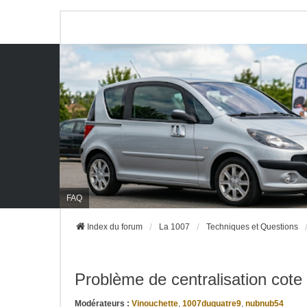
FAQ
Index du forum
La 1007
Techniques et Questions
Problème de centralisation cote
Modérateurs :
Vinouchette
,
1007duquatre9
,
nubnub54