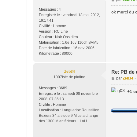
e
Messages :
4
s
ok merci du c
Enregistré le :
vendredi 18 mai 2012,
s
19:17:41
a
Civilité :
Homme
g
Version :
RC Line
e
Couleur :
Noir Obsidien
Motorisation :
1,6e 16v 110ch BVM5
Date de fabrication :
16 nov. 2006
Kilométrage :
80000
Zeb34
Re: PB de 
1007iste de platine
M
par
Zeb34
e
Messages :
3689
s
+1 c
Enregistré le :
samedi 08 novembre
s
2008, 07:36:13
a
Civilité :
Homme
g
Localisation :
Languedoc Roussillon
e
Beziers 34 altitude 9 M cela change
des 1300 M antérieurs ...Lol !