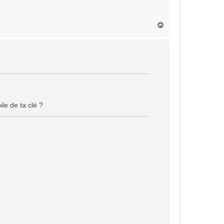
H
a
u
t
le de ta clé ?