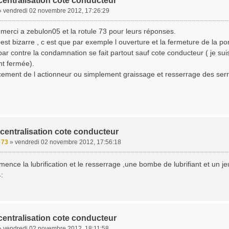
centralisation cote conducteur
»
vendredi 02 novembre 2012, 17:26:29
 merci a zebulon05 et la rotule 73 pour leurs réponses.
i est bizarre , c est que par exemple l ouverture et la fermeture de la po
par contre la condamnation se fait partout sauf cote conducteur ( je sui
nt fermée).
cement de l actionneur ou simplement graissage et resserrage des ser
centralisation cote conducteur
e 73
»
vendredi 02 novembre 2012, 17:56:18
nce la lubrification et le resserrage ,une bombe de lubrifiant et un jeu
centralisation cote conducteur
»
vendredi 02 novembre 2012, 18:11:58