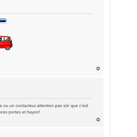
H
a
u
t
te ou un contacteur,attention pas sûr que c'est
ures portes et hayon!
H
a
u
t