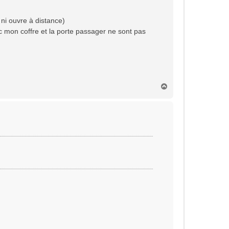
 ni ouvre à distance)
c mon coffre et la porte passager ne sont pas
H
a
u
t