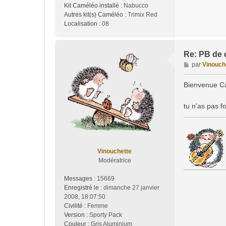
Kit Caméléo installé :
Nabucco
Autres kit(s) Caméléo :
Trimix Red
Localisation :
08
Re: PB de 
M
par
Vinouch
e
s
Bienvenue Ca
s
a
tu n'as pas f
g
e
Vinouchette
Modératrice
Messages :
15669
Enregistré le :
dimanche 27 janvier
2008, 18:07:50
Civilité :
Femme
Version :
Sporty Pack
Couleur :
Gris Aluminium