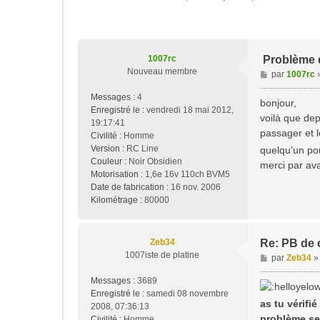
1007rc
Problème d
Nouveau membre
M
par
1007rc
e
Messages :
4
s
bonjour,
Enregistré le :
vendredi 18 mai 2012,
s
voilà que dep
19:17:41
a
passager et le
Civilité :
Homme
g
Version :
RC Line
quelqu'un pou
e
Couleur :
Noir Obsidien
merci par av
Motorisation :
1,6e 16v 110ch BVM5
Date de fabrication :
16 nov. 2006
Kilométrage :
80000
Zeb34
Re: PB de 
1007iste de platine
M
par
Zeb34
e
Messages :
3689
s
Enregistré le :
samedi 08 novembre
s
as tu vérifié
2008, 07:36:13
a
problème se 
Civilité :
Homme