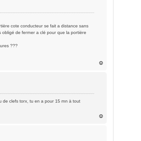
rtière cote conducteur se fait a distance sans
s obligé de fermer a clé pour que la portière
rures ???
H
a
u
t
 de clefs torx, tu en a pour 15 mn à tout
H
a
u
t