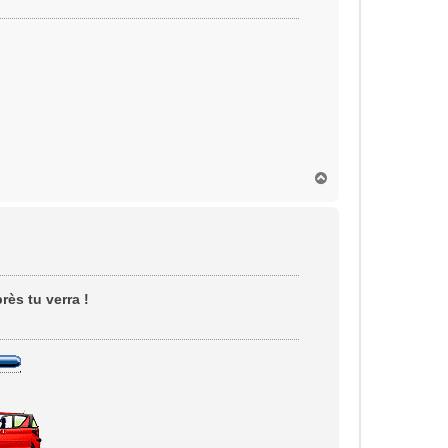
H
a
u
t
rès tu verra !