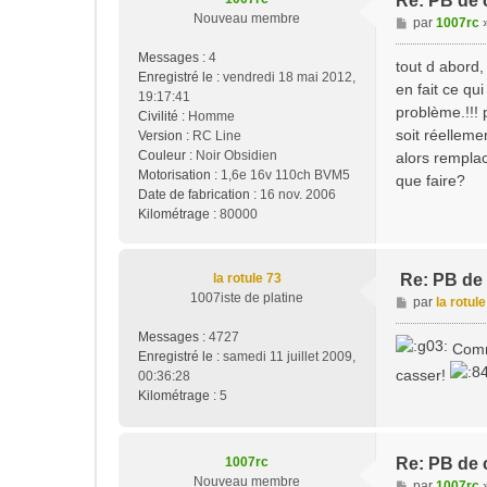
Re: PB de 
Nouveau membre
M
par
1007rc
e
Messages :
4
s
tout d abord,
Enregistré le :
vendredi 18 mai 2012,
s
en fait ce qu
19:17:41
a
problème.!!! 
Civilité :
Homme
g
soit réelleme
Version :
RC Line
e
Couleur :
Noir Obsidien
alors rempla
Motorisation :
1,6e 16v 110ch BVM5
que faire?
Date de fabrication :
16 nov. 2006
Kilométrage :
80000
la rotule 73
Re: PB de 
1007iste de platine
M
par
la rotul
e
Messages :
4727
s
Comme
Enregistré le :
samedi 11 juillet 2009,
s
casser!
00:36:28
a
Kilométrage :
5
g
e
1007rc
Re: PB de 
Nouveau membre
M
par
1007rc