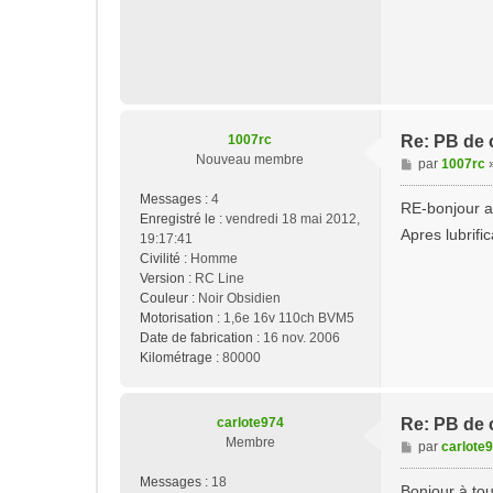
1007rc
Re: PB de 
Nouveau membre
M
par
1007rc
e
Messages :
4
s
RE-bonjour a 
Enregistré le :
vendredi 18 mai 2012,
s
Apres lubrifi
19:17:41
a
Civilité :
Homme
g
Version :
RC Line
e
Couleur :
Noir Obsidien
Motorisation :
1,6e 16v 110ch BVM5
Date de fabrication :
16 nov. 2006
Kilométrage :
80000
carlote974
Re: PB de 
Membre
M
par
carlote
e
Messages :
18
s
Bonjour à to